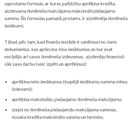
saprotamu formulu, ar kuras palīdzību aprēķina kredīta,
aizdevuma ikmēneša maksājuma maksimāli pieļaujamo
summu. Šīs formulas pamatā, protams, ir aizņēmēja ikmēneša
ienākumi.
Tātad, pēc tam, kad finanšu iestāde ir saņēmusi no Jums
dokumentus, kas apliecina Jūsu ienākumus un kur esat
norādījis arī savus ikmēneša izdevumus, aizdevēju finansisti
sāk savu darbu (veic izpēti un aprēķinus):
aprēķina neto ienākumus (kopējā ienākumu summa mīnus
izdevumi);
aprēķina maksimālo, pieļaujamo ikmēneša maksājumu;
izejot no ikmēneša pieļaujamās maksājuma summas,
nosaka kredīta maksimālo summu un termiņu.