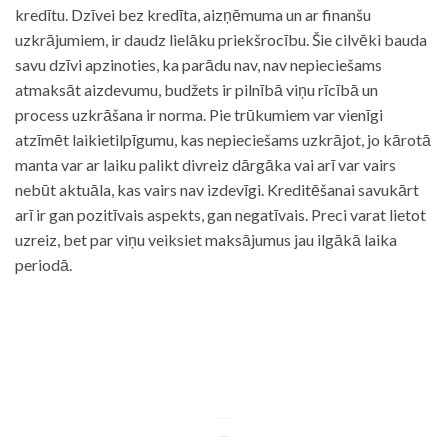
kredītu. Dzīvei bez kredīta, aizņēmuma un ar finanšu
uzkrājumiem, ir daudz lielāku priekšrocību. Šie cilvēki bauda
savu dzīvi apzinoties, ka parādu nav, nav nepieciešams
atmaksāt aizdevumu, budžets ir pilnībā viņu rīcībā un
process uzkrāšana ir norma. Pie trūkumiem var vienīgi
atzīmēt laikietilpīgumu, kas nepieciešams uzkrājot, jo kārotā
manta var ar laiku palikt divreiz dārgāka vai arī var vairs
nebūt aktuāla, kas vairs nav izdevīgi. Kreditēšanai savukārt
arī ir gan pozitīvais aspekts, gan negatīvais. Preci varat lietot
uzreiz, bet par viņu veiksiet maksājumus jau ilgākā laika
periodā.