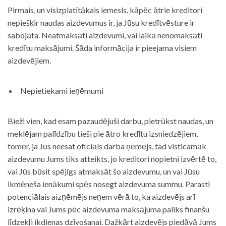
Pirmais, un visizplatītākais iemesls, kāpēc ātrie kreditori
nepiešķir naudas aizdevumus ir, ja Jūsu kredītvēsture ir
sabojāta. Neatmaksāti aizdevumi, vai laikā nenomaksāti
kredītu maksājumi. Šāda informācija ir pieejama visiem
aizdevējiem.
Nepietiekami ieņēmumi
Bieži vien, kad esam pazaudējuši darbu, pietrūkst naudas, un
meklējam palīdzību tieši pie ātro kredītu izsniedzējiem,
tomēr, ja Jūs neesat oficiāls darba ņēmējs, tad visticamāk
aizdevumu Jums tiks atteikts, jo kreditori nopietni izvērtē to,
vai Jūs būsit spējīgs atmaksāt šo aizdevumu, un vai Jūsu
ikmēneša ienākumi spēs nosegt aizdevuma summu. Parasti
potenciālais aizņēmējs neņem vērā to, ka aizdevējs arī
izrēķina vai Jums pēc aizdevuma maksājuma paliks finanšu
līdzekļi ikdienas dzīvošanai. Dažkārt aizdevējs piedāvā Jums