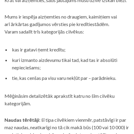
Krāt vai aizņemties, šāds jautājums mūsu dzīvē izskan bieži.
Mums ir iespēja aizņemties no draugiem, kaimiņiem vai
arī ārkārtas gadījumos vērsties pie kredītiestādēm.
Varam sadalīt trīs kategorijās cilvēkus:
kas ir gatavi ņemt kredītu;
kuri izmanto aizdevumu tikai tad, kad tas ir absolūti
nepieciešams;
tie, kas cenšas pa visu varu nekļūt par – parādnieku.
Mēģināsim detalizētāk aprakstīt katru no šīm cilvēku
kategorijām.
Naudas tērētāji
: šī tipa cilvēkiem vienmēr, patstāvīgi ir par
maz naudas, neatkarīgi no tā cik makā būs (100 vai 10 000) ir