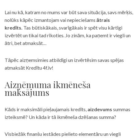
Lai nu kā, katram no mums var būt sava situācija, savs mērķis,
nolūks kāpēc izmantojam vai nepieciešams
ātrais
kredīts.
Tas būtiskākais, svarīgākais ir spēt visu kārtīgi
izvērtēt un tikai tad rīkoties. Jo zinām, ka paņemt ir viegli un
ātri, bet atmaksāt…
Tāpēc aizņemsimies atbildīgi un izvērtēsim savas spējas
atmaksāt Kredītu 4f.lv!
Aizņēmuma ikmēneša
maksājums
Kāds ir maksimāli pieļaujamais kredīts,
aizdevums
summas
izteiksmē? Un kāda ir tā ikmēneša dzēšanas summa?
Visbiežāk finanšu iestādes pielieto elementāru un viegli