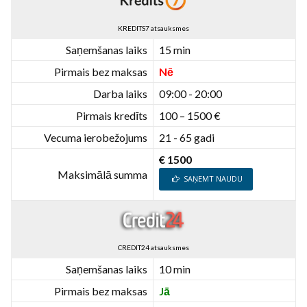
KREDITS7 atsauksmes
Saņemšanas laiks
15 min
Pirmais bez maksas
Nē
Darba laiks
09:00 - 20:00
Pirmais kredīts
100 – 1500 €
Vecuma ierobežojums
21 - 65 gadi
€ 1500
Maksimālā summa
SAŅEMT NAUDU
CREDIT24 atsauksmes
Saņemšanas laiks
10 min
Pirmais bez maksas
Jā