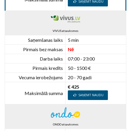
SAŅEMT NAUDU
VIVUS atsauksmes
Saņemšanas laiks
5 min
Pirmais bez maksas
Nē
Darba laiks
07:00 - 23:00
Pirmais kredīts
50 - 1500 €
Vecuma ierobežojums
20 - 70 gadi
€ 425
Maksimālā summa
SAŅEMT NAUDU
ONDO atsauksmes