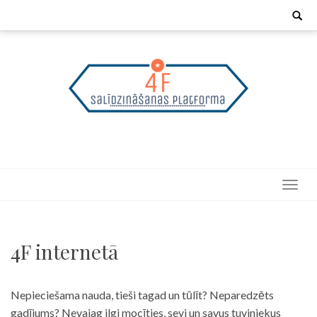
Skip
Search
for:
to
content
4F internetā
Nepieciešama nauda, tieši tagad un tūlīt? Neparedzēts
gadījums? Nevajag ilgi mocīties, sevi un savus tuviniekus