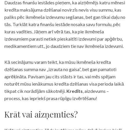
Daudzas finanšu iestādes pieņem, ka aizņēmējs katru mēnesi
kredīta maksājuma dzēšanai novirzīs nevis visu summu, kas
paliks pēc ikmēneša izdevumu segšanas, bet gan tikai daļu no
tās. Turklāt katra finanšu iestāde nosaka savu formulu, pēc
kuras vadīties. Jāņem arī vērā tas, ka pie ikmēneša
izdevumiem parasti netiek pieskaitīti izdevumi par apģērbu,
medikamentiem utt., jo daudziem tie nav ikmēneša izdevumi.
Kā secinājumu varam teikt, ka mūsu ikmēneša kredīta
dzēšanas summa nav „izrauta no gaisa”, bet gan pamatoti
aprēķināta. Pavisam jau cits stāsts ir tas, vai mēs spējam
noturēt mūsu ienākumus kredīta dzēšanas visa perioda laikā
tikpat cik norādījām sākotnēji.
Kredīts
, aizdevums –
process, kas iepriekš prasa rūpīgu izvērtēšanu!
Krāt vai aizņemties?