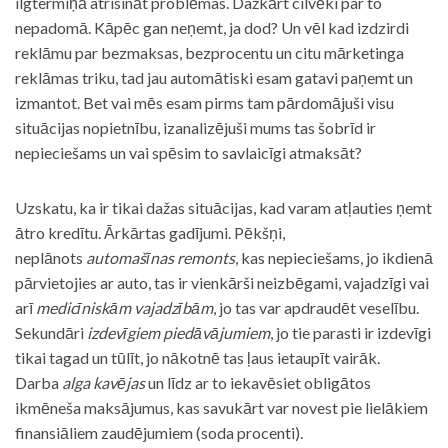
ilgtermiņā atrisināt problēmas. Dažkārt cilvēki par to
nepadomā. Kāpēc gan neņemt, ja dod? Un vēl kad izdzirdi
reklāmu par bezmaksas, bezprocentu un citu mārketinga
reklāmas triku, tad jau automātiski esam gatavi paņemt un
izmantot. Bet vai mēs esam pirms tam pārdomājuši visu
situācijas nopietnību, izanalizējuši mums tas šobrīd ir
nepieciešams un vai spēsim to savlaicīgi atmaksāt?
Uzskatu, ka ir tikai dažas situācijas, kad varam atļauties ņemt
ātro kredītu. Ārkārtas gadījumi. Pēkšņi,
neplānots
automašīnas remonts
, kas nepieciešams, jo ikdienā
pārvietojies ar auto, tas ir vienkārši neizbēgami, vajadzīgi vai
arī
medicīniskām vajadzībām
, jo tas var apdraudēt veselību.
Sekundāri
izdevīgiem piedāvājumiem
, jo tie parasti ir izdevīgi
tikai tagad un tūlīt, jo nākotnē tas ļaus ietaupīt vairāk.
Darba
alga kavējas
un līdz ar to iekavēsiet obligātos
ikmēneša maksājumus, kas savukārt var novest pie lielākiem
finansiāliem zaudējumiem (soda procenti).