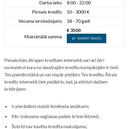
Darba laiks
8:00 - 22:00
Pirmais kredīts
50 - 3000 €
Vecuma ierobežojums
18 - 70 gadi
€ 3500
Maksimālā summa
SAŅEMT NAUDU
Piesakoties ātrajam kredītam internetā vari arī ātri
noskaidrot kura no daudzajām kredītu kompānijām ir tieši
Tev piemērotākā un vai vispār piešķirs Tev kredītu. Ātrais
kredīts internetā tiek piešķirts, tad, ja atbilsti dažiem
kritērijiem:
Ir pierādāmi stabili ikmēneša ienākumi;
Pēc izdevumu segšanas paliek brīvie līdzekļi;
Šobrīd nav kavētu kredīta maksājumu;