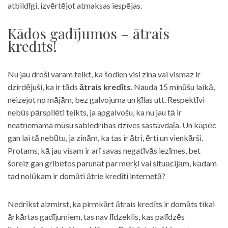
atbildīgi, izvērtējot atmaksas iespējas.
Kādos gadījumos – ātrais
kredīts!
Nu jau droši varam teikt, ka šodien visi zina vai vismaz ir
dzirdējuši, ka ir tāds
ātrais kredīts
. Nauda 15 minūšu laikā,
neizejot no mājām, bez galvojuma un ķīlas utt. Respektīvi
nebūs pārspīlēti teikts, ja apgalvošu, ka nu jau tā ir
neatņemama mūsu sabiedrības dzīves sastāvdaļa. Un kāpēc
gan lai tā nebūtu, ja zinām, ka tas ir ātri, ērti un vienkārši.
Protams, kā jau visam ir arī savas negatīvās iezīmes, bet
šoreiz gan gribētos parunāt par mērķi vai situācijām, kādam
tad nolūkam ir domāti ātrie kredīti internetā?
Nedrīkst aizmirst, ka pirmkārt ātrais kredīts ir domāts tikai
ārkārtas gadījumiem, tas nav līdzeklis, kas palīdzēs