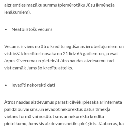
aizņemties mazāku summu (piemērotāku Jūsu ikmēneša
ienākumiem).
Neatbilstošs vecums
Vecums ir viens no ātro kredītu iegūšanas ierobežojumiem, un
visbiežāk kreditori nosaka no 21 līdz 65 gadiem, un, ja esat
ārpus šī vecuma un pieteicāt ātro naudas aizdevumu, tad
visticamāk Jums šo kredītu atteiks.
Ievadīti nekorekti dati
Ātros naudas aizdevumus parasti cilvēki piesaka ar interneta
palīdzību vai sms, un ievadot nekorektus datus tīmekļa
vietnes formā vai nosūtot sms ar nekorektu kredīta
pieteikumu, Jums šis aizdevums netiks piešķirts. Jāatceras, ka