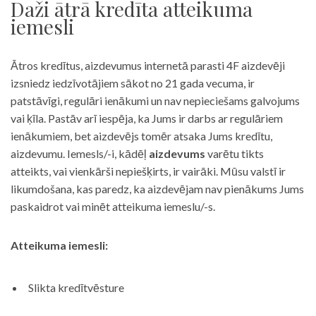
Daži ātrā kredīta atteikuma
iemesli
Ātros kredītus, aizdevumus internetā parasti 4F aizdevēji
izsniedz iedzīvotājiem sākot no 21 gada vecuma, ir
patstāvīgi, regulāri ienākumi un nav nepieciešams galvojums
vai ķīla. Pastāv arī iespēja, ka Jums ir darbs ar regulāriem
ienākumiem, bet aizdevējs tomēr atsaka Jums kredītu,
aizdevumu. Iemesls/-i, kādēļ
aizdevums
varētu tikts
atteikts, vai vienkārši nepiešķirts, ir vairāki. Mūsu valstī ir
likumdošana, kas paredz, ka aizdevējam nav pienākums Jums
paskaidrot vai minēt atteikuma iemeslu/-s.
Atteikuma iemesli:
Slikta kredītvēsture