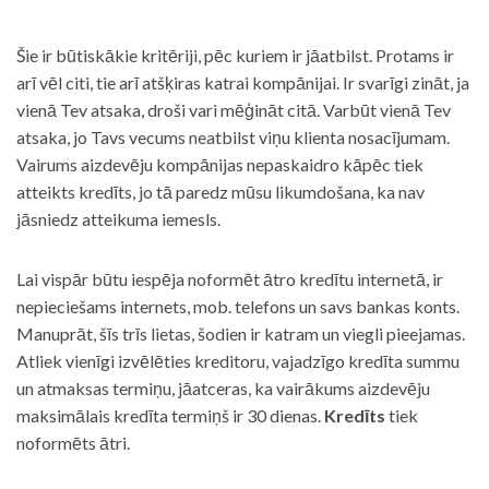
Šie ir būtiskākie kritēriji, pēc kuriem ir jāatbilst. Protams ir
arī vēl citi, tie arī atšķiras katrai kompānijai. Ir svarīgi zināt, ja
vienā Tev atsaka, droši vari mēģināt citā. Varbūt vienā Tev
atsaka, jo Tavs vecums neatbilst viņu klienta nosacījumam.
Vairums aizdevēju kompānijas nepaskaidro kāpēc tiek
atteikts kredīts, jo tā paredz mūsu likumdošana, ka nav
jāsniedz atteikuma iemesls.
Lai vispār būtu iespēja noformēt ātro kredītu internetā, ir
nepieciešams internets, mob. telefons un savs bankas konts.
Manuprāt, šīs trīs lietas, šodien ir katram un viegli pieejamas.
Atliek vienīgi izvēlēties kreditoru, vajadzīgo kredīta summu
un atmaksas termiņu, jāatceras, ka vairākums aizdevēju
maksimālais kredīta termiņš ir 30 dienas.
Kredīts
tiek
noformēts ātri.