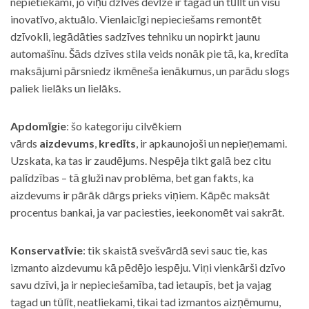
nepietiekami, jo viņu dzīves devīze ir tagad un tūlīt un visu
inovatīvo, aktuālo. Vienlaicīgi nepieciešams remontēt
dzīvokli, iegādāties sadzīves tehniku un nopirkt jaunu
automašīnu. Šāds dzīves stila veids nonāk pie tā, ka, kredīta
maksājumi pārsniedz ikmēneša ienākumus, un parādu slogs
paliek lielāks un lielāks.
Apdomīgie
: šo kategoriju cilvēkiem
vārds
aizdevums
,
kredīts
, ir apkaunojoši un nepieņemami.
Uzskata, ka tas ir zaudējums. Nespēja tikt galā bez citu
palīdzības – tā gluži nav problēma, bet gan fakts, ka
aizdevums ir pārāk dārgs prieks viņiem. Kāpēc maksāt
procentus bankai, ja var paciesties, ieekonomēt vai sakrāt.
Konservatīvie
: tik skaistā svešvārdā sevi sauc tie, kas
izmanto aizdevumu kā pēdējo iespēju. Viņi vienkārši dzīvo
savu dzīvi, ja ir nepieciešamība, tad ietaupīs, bet ja vajag
tagad un tūlīt, neatliekami, tikai tad izmantos aizņēmumu,