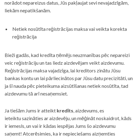
norādot nepareizus datus, Jūs pakļaujat sevi nevajadzīgām,
liekām nepatikšanām.
Netiek nosūtīta reģistrācijas maksa vai veikta korekta
reģistrācija
Bieži gadās, kad kredīta ņēmējs neuzmanības pēc nepareizi
veic reģistrāciju un tas liedz aizdevējam veikt aizdevumu.
Reģistrācijas maksa vajadzīga, lai kreditors zinātu Jūsu
bankas kontu un lai pārliecinātos par Jūsu datu precizitāti, un
ja šī nauda pēc pieteikuma aizsūtīšanas netiek nosūtīta, tad
aizdevumu tā arī nesaņemsiet.
Ja tiešām Jums ir atteikt
kredīts
, aizdevums, es
ieteiktu sazināties ar aizdevēju, un mēģināt noskaidrot, kāds
ir iemesls, un vai ir kādas iespējas Jums šo aizdevumu
saņemt! Atcerēsimies, ka ir nepieciešams aizņemties