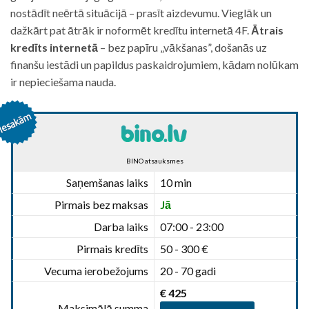
nostādīt neērtā situācijā – prasīt aizdevumu. Vieglāk un
dažkārt pat ātrāk ir noformēt kredītu internetā 4F.
Ātrais
kredīts internetā
– bez papīru „vākšanas”, došanās uz
finanšu iestādi un papildus paskaidrojumiem, kādam nolūkam
ir nepieciešama nauda.
BINO atsauksmes
Saņemšanas laiks
10 min
Pirmais bez maksas
Jā
Darba laiks
07:00 - 23:00
Pirmais kredīts
50 - 300 €
Vecuma ierobežojums
20 - 70 gadi
€ 425
Maksimālā summa