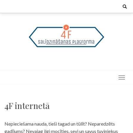
Skip
Search
for:
to
content
4F internetā
Nepieciešama nauda, tieši tagad un tūlīt? Neparedzēts
gadījums? Nevajag ilgi mocīties, sevi un savus tuviniekus