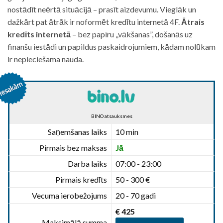
nostādīt neērtā situācijā – prasīt aizdevumu. Vieglāk un
dažkārt pat ātrāk ir noformēt kredītu internetā 4F.
Ātrais
kredīts internetā
– bez papīru „vākšanas”, došanās uz
finanšu iestādi un papildus paskaidrojumiem, kādam nolūkam
ir nepieciešama nauda.
BINO atsauksmes
Saņemšanas laiks
10 min
Pirmais bez maksas
Jā
Darba laiks
07:00 - 23:00
Pirmais kredīts
50 - 300 €
Vecuma ierobežojums
20 - 70 gadi
€ 425
Maksimālā summa