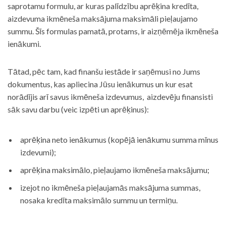
saprotamu formulu, ar kuras palīdzību aprēķina kredīta,
aizdevuma ikmēneša maksājuma maksimāli pieļaujamo
summu. Šīs formulas pamatā, protams, ir aizņēmēja ikmēneša
ienākumi.
Tātad, pēc tam, kad finanšu iestāde ir saņēmusi no Jums
dokumentus, kas apliecina Jūsu ienākumus un kur esat
norādījis arī savus ikmēneša izdevumus, aizdevēju finansisti
sāk savu darbu (veic izpēti un aprēķinus):
aprēķina neto ienākumus (kopējā ienākumu summa mīnus
izdevumi);
aprēķina maksimālo, pieļaujamo ikmēneša maksājumu;
izejot no ikmēneša pieļaujamās maksājuma summas,
nosaka kredīta maksimālo summu un termiņu.