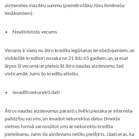
aizņemties mazāku summu (piemērotāku Jūsu ikmēneša
ienākumiem).
Neatbilstošs vecums
Vecums ir viens no ātro kredītu iegūšanas ierobežojumiem, un
visbiežāk kreditori nosaka no 21 līdz 65 gadiem, un, ja esat
ārpus šī vecuma un pieteicāt ātro naudas aizdevumu, tad
visticamāk Jums šo kredītu atteiks.
Ievadīti nekorekti dati
Ātros naudas aizdevumus parasti cilvēki piesaka ar interneta
palīdzību vai sms, un ievadot nekorektus datus tīmekļa
vietnes formā vai nosūtot sms ar nekorektu kredīta
pieteikumu, Jums šis aizdevums netiks piešķirts. Jāatceras, ka