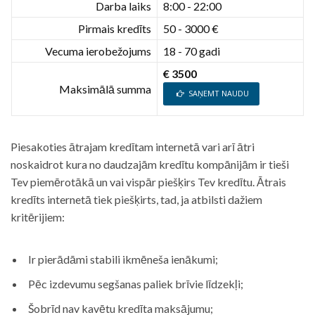
Darba laiks
8:00 - 22:00
Pirmais kredīts
50 - 3000 €
Vecuma ierobežojums
18 - 70 gadi
€ 3500
Maksimālā summa
SAŅEMT NAUDU
Piesakoties ātrajam kredītam internetā vari arī ātri
noskaidrot kura no daudzajām kredītu kompānijām ir tieši
Tev piemērotākā un vai vispār piešķirs Tev kredītu. Ātrais
kredīts internetā tiek piešķirts, tad, ja atbilsti dažiem
kritērijiem:
Ir pierādāmi stabili ikmēneša ienākumi;
Pēc izdevumu segšanas paliek brīvie līdzekļi;
Šobrīd nav kavētu kredīta maksājumu;