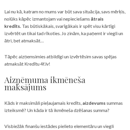
Lai nu kā, katram no mums var būt sava situācija, savs mērķis,
nolūks kāpēc izmantojam vai nepieciešams
ātrais
kredīts.
Tas būtiskākais, svarīgākais ir spēt visu kārtīgi
izvērtēt un tikai tad rīkoties. Jo zinām, ka paņemt ir viegli un
ātri, bet atmaksāt…
Tāpēc aizņemsimies atbildīgi un izvērtēsim savas spējas
atmaksāt Kredītu 4f.lv!
Aizņēmuma ikmēneša
maksājums
Kāds ir maksimāli pieļaujamais kredīts,
aizdevums
summas
izteiksmē? Un kāda ir tā ikmēneša dzēšanas summa?
Visbiežāk finanšu iestādes pielieto elementāru un viegli