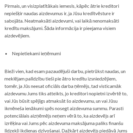
Pirmais, un visizplatītākais iemesls, kāpēc ātrie kreditori
nepiešķir naudas aizdevumus ir, ja Jūsu kredītvēsture ir
sabojāta. Neatmaksāti aizdevumi, vai laikā nenomaksāti
kredītu maksājumi. Šāda informācija ir pieejama visiem
aizdevējiem.
Nepietiekami ieņēmumi
Bieži vien, kad esam pazaudējuši darbu, pietrūkst naudas, un
meklējam palīdzību tieši pie ātro kredītu izsniedzējiem,
tomēr, ja Jūs neesat oficiāls darba ņēmējs, tad visticamāk
aizdevumu Jums tiks atteikts, jo kreditori nopietni izvērtē to,
vai Jūs būsit spējīgs atmaksāt šo aizdevumu, un vai Jūsu
ikmēneša ienākumi spēs nosegt aizdevuma summu. Parasti
potenciālais aizņēmējs neņem vērā to, ka aizdevējs arī
izrēķina vai Jums pēc aizdevuma maksājuma paliks finanšu
līdzekļi ikdienas dzīvošanai. Dažkārt aizdevējs piedāvā Jums