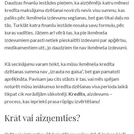
Daudzas finanšu iestādes pieņem, ka aizņēmējs katru mēnesi
kredīta maksājuma dzēšanai novirzīs nevis visu summu, kas
paliks pēc ikmēneša izdevumu segšanas, bet gan tikai daļu no
tās. Turklāt katra finanšu iestāde nosaka savu formulu, pēc
kuras vadīties. Jāņem arī vērā tas, ka pie ikmēneša
izdevumiem parasti netiek pieskaitīti izdevumi par apģērbu,
medikamentiem utt., jo daudziem tie nav ikmēneša izdevumi.
Kā secinājumu varam teikt, ka mūsu ikmēneša kredīta
dzēšanas summa nav „izrauta no gaisa”, bet gan pamatoti
aprēķināta. Pavisam jau cits stāsts ir tas, vai mēs spējam
noturēt mūsu ienākumus kredīta dzēšanas visa perioda laikā
tikpat cik norādījām sākotnēji.
Kredīts
, aizdevums –
process, kas iepriekš prasa rūpīgu izvērtēšanu!
Krāt vai aizņemties?