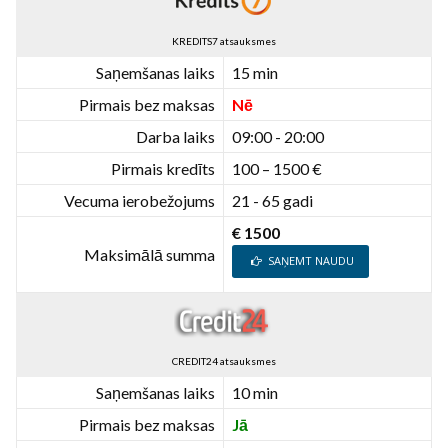
KREDITS7 atsauksmes
Saņemšanas laiks
15 min
Pirmais bez maksas
Nē
Darba laiks
09:00 - 20:00
Pirmais kredīts
100 – 1500 €
Vecuma ierobežojums
21 - 65 gadi
€ 1500
Maksimālā summa
SAŅEMT NAUDU
CREDIT24 atsauksmes
Saņemšanas laiks
10 min
Pirmais bez maksas
Jā