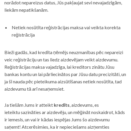
norādot nepareizus datus, Jūs pakļaujat sevi nevajadzīgām,
liekām nepatikšanām.
Netiek nosūtīta reģistrācijas maksa vai veikta korekta
reģistrācija
Bieži gadās, kad kredīta ņēmējs neuzmanības pēc nepareizi
veic reģistrāciju un tas liedz aizdevējam veikt aizdevumu.
Reģistrācijas maksa vajadzīga, lai kreditors zinātu Jūsu
bankas kontu un lai pārliecinātos par Jūsu datu precizitāti, un
ja šī nauda pēc pieteikuma aizsūtīšanas netiek nosūtīta, tad
aizdevumu tā arī nesaņemsiet.
Ja tiešām Jums ir atteikt
kredīts
, aizdevums, es
ieteiktu sazināties ar aizdevēju, un mēģināt noskaidrot, kāds
ir iemesls, un vai ir kādas iespējas Jums šo aizdevumu
saņemt! Atcerēsimies, ka ir nepieciešams aizņemties