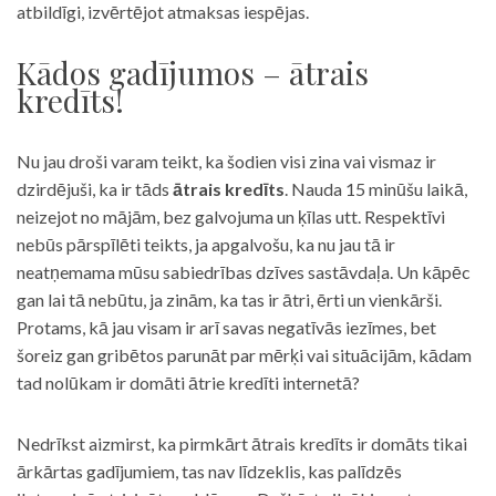
atbildīgi, izvērtējot atmaksas iespējas.
Kādos gadījumos – ātrais
kredīts!
Nu jau droši varam teikt, ka šodien visi zina vai vismaz ir
dzirdējuši, ka ir tāds
ātrais kredīts
. Nauda 15 minūšu laikā,
neizejot no mājām, bez galvojuma un ķīlas utt. Respektīvi
nebūs pārspīlēti teikts, ja apgalvošu, ka nu jau tā ir
neatņemama mūsu sabiedrības dzīves sastāvdaļa. Un kāpēc
gan lai tā nebūtu, ja zinām, ka tas ir ātri, ērti un vienkārši.
Protams, kā jau visam ir arī savas negatīvās iezīmes, bet
šoreiz gan gribētos parunāt par mērķi vai situācijām, kādam
tad nolūkam ir domāti ātrie kredīti internetā?
Nedrīkst aizmirst, ka pirmkārt ātrais kredīts ir domāts tikai
ārkārtas gadījumiem, tas nav līdzeklis, kas palīdzēs