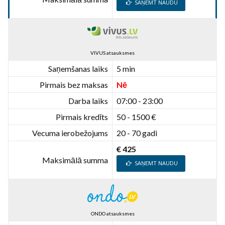
SAŅEMT NAUDU
VIVUS atsauksmes
Saņemšanas laiks
5 min
Pirmais bez maksas
Nē
Darba laiks
07:00 - 23:00
Pirmais kredīts
50 - 1500 €
Vecuma ierobežojums
20 - 70 gadi
€ 425
Maksimālā summa
SAŅEMT NAUDU
ONDO atsauksmes