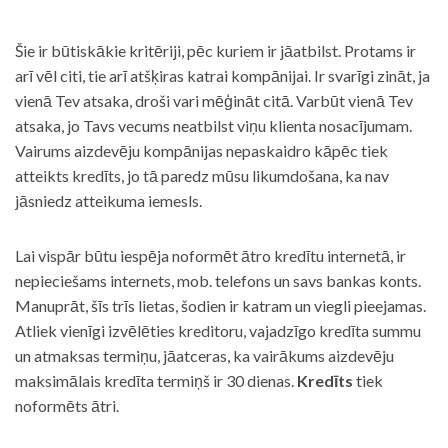
Šie ir būtiskākie kritēriji, pēc kuriem ir jāatbilst. Protams ir
arī vēl citi, tie arī atšķiras katrai kompānijai. Ir svarīgi zināt, ja
vienā Tev atsaka, droši vari mēģināt citā. Varbūt vienā Tev
atsaka, jo Tavs vecums neatbilst viņu klienta nosacījumam.
Vairums aizdevēju kompānijas nepaskaidro kāpēc tiek
atteikts kredīts, jo tā paredz mūsu likumdošana, ka nav
jāsniedz atteikuma iemesls.
Lai vispār būtu iespēja noformēt ātro kredītu internetā, ir
nepieciešams internets, mob. telefons un savs bankas konts.
Manuprāt, šīs trīs lietas, šodien ir katram un viegli pieejamas.
Atliek vienīgi izvēlēties kreditoru, vajadzīgo kredīta summu
un atmaksas termiņu, jāatceras, ka vairākums aizdevēju
maksimālais kredīta termiņš ir 30 dienas.
Kredīts
tiek
noformēts ātri.