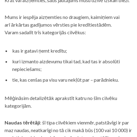
Krāt vai aizņemties, šāds jautājums mūsu dzīvē izskan bieži.
Mums ir iespēja aizņemties no draugiem, kaimiņiem vai
arī ārkārtas gadījumos vērsties pie kredītiestādēm.
Varam sadalīt trīs kategorijās cilvēkus:
kas ir gatavi ņemt kredītu;
kuri izmanto aizdevumu tikai tad, kad tas ir absolūti
nepieciešams;
tie, kas cenšas pa visu varu nekļūt par – parādnieku.
Mēģināsim detalizētāk aprakstīt katru no šīm cilvēku
kategorijām.
Naudas tērētāji
: šī tipa cilvēkiem vienmēr, patstāvīgi ir par
maz naudas, neatkarīgi no tā cik makā būs (100 vai 10 000) ir