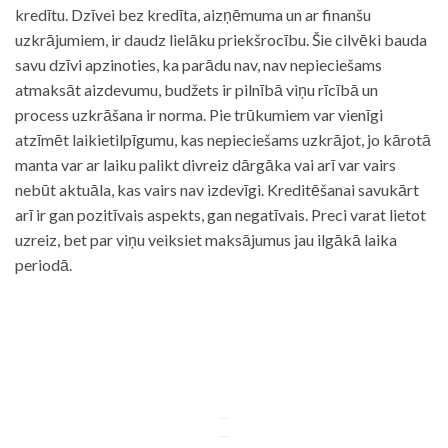
kredītu. Dzīvei bez kredīta, aizņēmuma un ar finanšu
uzkrājumiem, ir daudz lielāku priekšrocību. Šie cilvēki bauda
savu dzīvi apzinoties, ka parādu nav, nav nepieciešams
atmaksāt aizdevumu, budžets ir pilnībā viņu rīcībā un
process uzkrāšana ir norma. Pie trūkumiem var vienīgi
atzīmēt laikietilpīgumu, kas nepieciešams uzkrājot, jo kārotā
manta var ar laiku palikt divreiz dārgāka vai arī var vairs
nebūt aktuāla, kas vairs nav izdevīgi. Kreditēšanai savukārt
arī ir gan pozitīvais aspekts, gan negatīvais. Preci varat lietot
uzreiz, bet par viņu veiksiet maksājumus jau ilgākā laika
periodā.