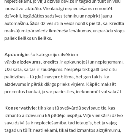
nepietiekami, jo viņu dzīves devīze ir tagad un tūlīt un visu
inovatīvo, aktuālo. Vienlaicīgi nepieciešams remontēt
dzīvokli, iegādāties sadzīves tehniku un nopirkt jaunu
automašīnu. Šāds dzīves stila veids nonāk pie tā, ka, kredīta
maksājumi pārsniedz ikmēneša ienākumus, un parādu slogs
paliek lielāks un lielāks.
Apdomīgie
: šo kategoriju cilvēkiem
vārds
aizdevums
,
kredīts
, ir apkaunojoši un nepieņemami.
Uzskata, ka tas ir zaudējums. Nespēja tikt galā bez citu
palīdzības – tā gluži nav problēma, bet gan fakts, ka
aizdevums ir pārāk dārgs prieks viņiem. Kāpēc maksāt
procentus bankai, ja var paciesties, ieekonomēt vai sakrāt.
Konservatīvie
: tik skaistā svešvārdā sevi sauc tie, kas
izmanto aizdevumu kā pēdējo iespēju. Viņi vienkārši dzīvo
savu dzīvi, ja ir nepieciešamība, tad ietaupīs, bet ja vajag
tagad un tūlīt, neatliekami, tikai tad izmantos aizņēmumu,