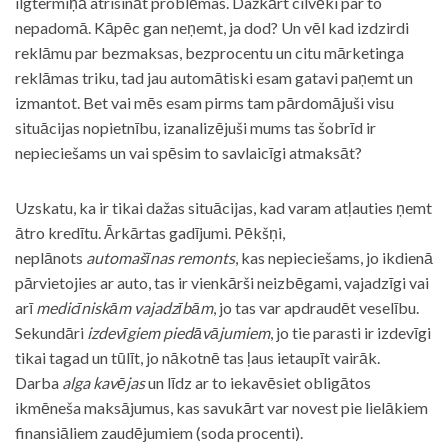
ilgtermiņā atrisināt problēmas. Dažkārt cilvēki par to
nepadomā. Kāpēc gan neņemt, ja dod? Un vēl kad izdzirdi
reklāmu par bezmaksas, bezprocentu un citu mārketinga
reklāmas triku, tad jau automātiski esam gatavi paņemt un
izmantot. Bet vai mēs esam pirms tam pārdomājuši visu
situācijas nopietnību, izanalizējuši mums tas šobrīd ir
nepieciešams un vai spēsim to savlaicīgi atmaksāt?
Uzskatu, ka ir tikai dažas situācijas, kad varam atļauties ņemt
ātro kredītu. Ārkārtas gadījumi. Pēkšņi,
neplānots
automašīnas remonts
, kas nepieciešams, jo ikdienā
pārvietojies ar auto, tas ir vienkārši neizbēgami, vajadzīgi vai
arī
medicīniskām vajadzībām
, jo tas var apdraudēt veselību.
Sekundāri
izdevīgiem piedāvājumiem
, jo tie parasti ir izdevīgi
tikai tagad un tūlīt, jo nākotnē tas ļaus ietaupīt vairāk.
Darba
alga kavējas
un līdz ar to iekavēsiet obligātos
ikmēneša maksājumus, kas savukārt var novest pie lielākiem
finansiāliem zaudējumiem (soda procenti).