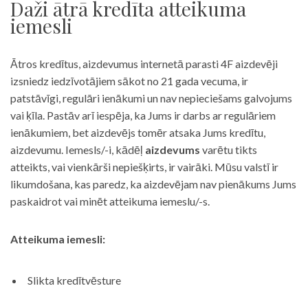
Daži ātrā kredīta atteikuma
iemesli
Ātros kredītus, aizdevumus internetā parasti 4F aizdevēji
izsniedz iedzīvotājiem sākot no 21 gada vecuma, ir
patstāvīgi, regulāri ienākumi un nav nepieciešams galvojums
vai ķīla. Pastāv arī iespēja, ka Jums ir darbs ar regulāriem
ienākumiem, bet aizdevējs tomēr atsaka Jums kredītu,
aizdevumu. Iemesls/-i, kādēļ
aizdevums
varētu tikts
atteikts, vai vienkārši nepiešķirts, ir vairāki. Mūsu valstī ir
likumdošana, kas paredz, ka aizdevējam nav pienākums Jums
paskaidrot vai minēt atteikuma iemeslu/-s.
Atteikuma iemesli:
Slikta kredītvēsture