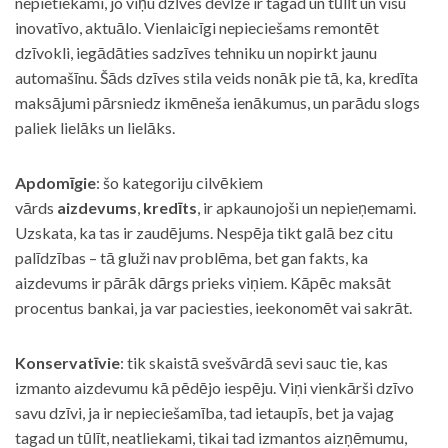
nepietiekami, jo viņu dzīves devīze ir tagad un tūlīt un visu
inovatīvo, aktuālo. Vienlaicīgi nepieciešams remontēt
dzīvokli, iegādāties sadzīves tehniku un nopirkt jaunu
automašīnu. Šāds dzīves stila veids nonāk pie tā, ka, kredīta
maksājumi pārsniedz ikmēneša ienākumus, un parādu slogs
paliek lielāks un lielāks.
Apdomīgie
: šo kategoriju cilvēkiem
vārds
aizdevums
,
kredīts
, ir apkaunojoši un nepieņemami.
Uzskata, ka tas ir zaudējums. Nespēja tikt galā bez citu
palīdzības – tā gluži nav problēma, bet gan fakts, ka
aizdevums ir pārāk dārgs prieks viņiem. Kāpēc maksāt
procentus bankai, ja var paciesties, ieekonomēt vai sakrāt.
Konservatīvie
: tik skaistā svešvārdā sevi sauc tie, kas
izmanto aizdevumu kā pēdējo iespēju. Viņi vienkārši dzīvo
savu dzīvi, ja ir nepieciešamība, tad ietaupīs, bet ja vajag
tagad un tūlīt, neatliekami, tikai tad izmantos aizņēmumu,