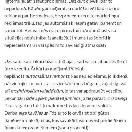
ilgtermiņā atrisināt problēmas. Dažkārt cilvēki par to
nepadomā. Kāpēc gan neņemt, ja dod? Un vēl kad izdzirdi
reklāmu par bezmaksas, bezprocentu un citu mārketinga
reklāmas triku, tad jau automātiski esam gatavi paņemt un
izmantot. Bet vai mēs esam pirms tam pārdomājuši visu
situācijas nopietnību, izanalizējuši mums tas šobrīd ir
nepieciešams un vai spēsim to savlaicīgi atmaksāt?
Uzskatu, ka ir tikai dažas situācijas, kad varam atļauties ņemt
ātro kredītu. Ārkārtas gadījumi. Pēkšņi,
neplānots
automašīnas remonts
, kas nepieciešams, jo ikdienā
pārvietojies ar auto, tas ir vienkārši neizbēgami, vajadzīgi vai
arī
medicīniskām vajadzībām
, jo tas var apdraudēt veselību.
Sekundāri
izdevīgiem piedāvājumiem
, jo tie parasti ir izdevīgi
tikai tagad un tūlīt, jo nākotnē tas ļaus ietaupīt vairāk.
Darba
alga kavējas
un līdz ar to iekavēsiet obligātos
ikmēneša maksājumus, kas savukārt var novest pie lielākiem
finansiāliem zaudējumiem (soda procenti).