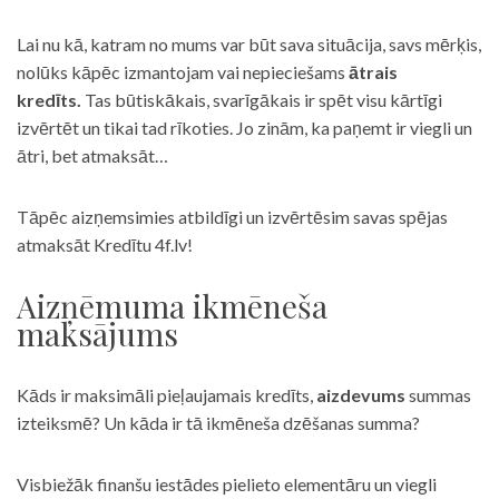
Lai nu kā, katram no mums var būt sava situācija, savs mērķis,
nolūks kāpēc izmantojam vai nepieciešams
ātrais
kredīts.
Tas būtiskākais, svarīgākais ir spēt visu kārtīgi
izvērtēt un tikai tad rīkoties. Jo zinām, ka paņemt ir viegli un
ātri, bet atmaksāt…
Tāpēc aizņemsimies atbildīgi un izvērtēsim savas spējas
atmaksāt Kredītu 4f.lv!
Aizņēmuma ikmēneša
maksājums
Kāds ir maksimāli pieļaujamais kredīts,
aizdevums
summas
izteiksmē? Un kāda ir tā ikmēneša dzēšanas summa?
Visbiežāk finanšu iestādes pielieto elementāru un viegli