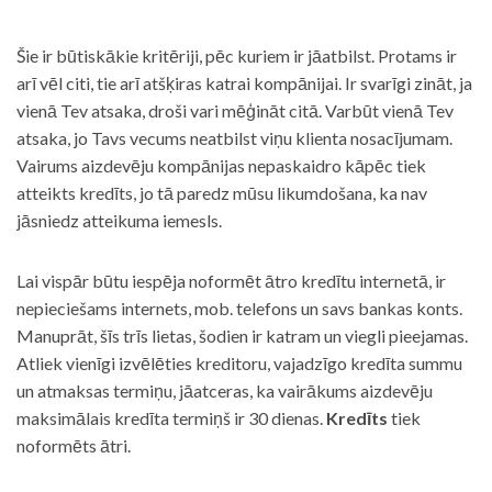
Šie ir būtiskākie kritēriji, pēc kuriem ir jāatbilst. Protams ir
arī vēl citi, tie arī atšķiras katrai kompānijai. Ir svarīgi zināt, ja
vienā Tev atsaka, droši vari mēģināt citā. Varbūt vienā Tev
atsaka, jo Tavs vecums neatbilst viņu klienta nosacījumam.
Vairums aizdevēju kompānijas nepaskaidro kāpēc tiek
atteikts kredīts, jo tā paredz mūsu likumdošana, ka nav
jāsniedz atteikuma iemesls.
Lai vispār būtu iespēja noformēt ātro kredītu internetā, ir
nepieciešams internets, mob. telefons un savs bankas konts.
Manuprāt, šīs trīs lietas, šodien ir katram un viegli pieejamas.
Atliek vienīgi izvēlēties kreditoru, vajadzīgo kredīta summu
un atmaksas termiņu, jāatceras, ka vairākums aizdevēju
maksimālais kredīta termiņš ir 30 dienas.
Kredīts
tiek
noformēts ātri.