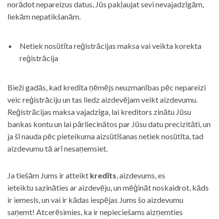
norādot nepareizus datus, Jūs pakļaujat sevi nevajadzīgām,
liekām nepatikšanām.
Netiek nosūtīta reģistrācijas maksa vai veikta korekta
reģistrācija
Bieži gadās, kad kredīta ņēmējs neuzmanības pēc nepareizi
veic reģistrāciju un tas liedz aizdevējam veikt aizdevumu.
Reģistrācijas maksa vajadzīga, lai kreditors zinātu Jūsu
bankas kontu un lai pārliecinātos par Jūsu datu precizitāti, un
ja šī nauda pēc pieteikuma aizsūtīšanas netiek nosūtīta, tad
aizdevumu tā arī nesaņemsiet.
Ja tiešām Jums ir atteikt
kredīts
, aizdevums, es
ieteiktu sazināties ar aizdevēju, un mēģināt noskaidrot, kāds
ir iemesls, un vai ir kādas iespējas Jums šo aizdevumu
saņemt! Atcerēsimies, ka ir nepieciešams aizņemties