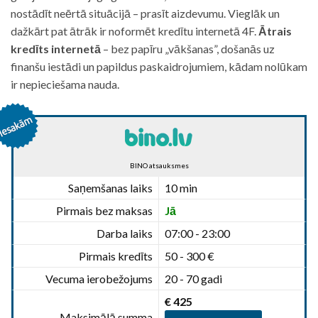
nostādīt neērtā situācijā – prasīt aizdevumu. Vieglāk un
dažkārt pat ātrāk ir noformēt kredītu internetā 4F.
Ātrais
kredīts internetā
– bez papīru „vākšanas”, došanās uz
finanšu iestādi un papildus paskaidrojumiem, kādam nolūkam
ir nepieciešama nauda.
BINO atsauksmes
Saņemšanas laiks
10 min
Pirmais bez maksas
Jā
Darba laiks
07:00 - 23:00
Pirmais kredīts
50 - 300 €
Vecuma ierobežojums
20 - 70 gadi
€ 425
Maksimālā summa