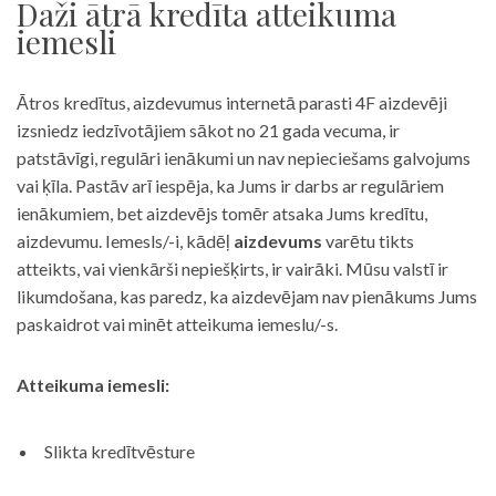
Daži ātrā kredīta atteikuma
iemesli
Ātros kredītus, aizdevumus internetā parasti 4F aizdevēji
izsniedz iedzīvotājiem sākot no 21 gada vecuma, ir
patstāvīgi, regulāri ienākumi un nav nepieciešams galvojums
vai ķīla. Pastāv arī iespēja, ka Jums ir darbs ar regulāriem
ienākumiem, bet aizdevējs tomēr atsaka Jums kredītu,
aizdevumu. Iemesls/-i, kādēļ
aizdevums
varētu tikts
atteikts, vai vienkārši nepiešķirts, ir vairāki. Mūsu valstī ir
likumdošana, kas paredz, ka aizdevējam nav pienākums Jums
paskaidrot vai minēt atteikuma iemeslu/-s.
Atteikuma iemesli:
Slikta kredītvēsture