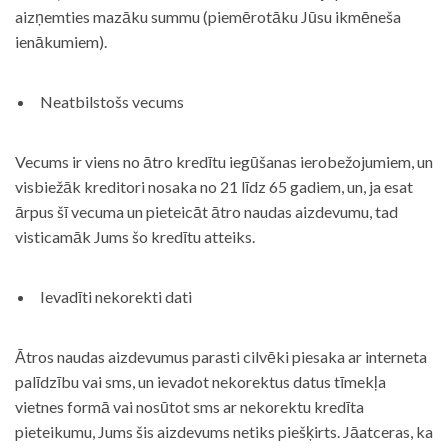
aizņemties mazāku summu (piemērotāku Jūsu ikmēneša
ienākumiem).
Neatbilstošs vecums
Vecums ir viens no ātro kredītu iegūšanas ierobežojumiem, un
visbiežāk kreditori nosaka no 21 līdz 65 gadiem, un, ja esat
ārpus šī vecuma un pieteicāt ātro naudas aizdevumu, tad
visticamāk Jums šo kredītu atteiks.
Ievadīti nekorekti dati
Ātros naudas aizdevumus parasti cilvēki piesaka ar interneta
palīdzību vai sms, un ievadot nekorektus datus tīmekļa
vietnes formā vai nosūtot sms ar nekorektu kredīta
pieteikumu, Jums šis aizdevums netiks piešķirts. Jāatceras, ka