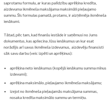
saprotamu formulu, ar kuras palīdzību aprēķina kredīta,
aizdevuma ikmēneša maksājuma maksimāli pieļaujamo
summu. Šīs formulas pamatā, protams, ir aizņēmēja ikmēneša
ienākumi.
Tātad, pēc tam, kad finanšu iestāde ir saņēmusi no Jums
dokumentus, kas apliecina Jūsu ienākumus un kur esat
norādījis arī savus ikmēneša izdevumus, aizdevēju finansisti
sāk savu darbu (veic izpēti un aprēķinus):
aprēķina neto ienākumus (kopējā ienākumu summa mīnus
izdevumi);
aprēķina maksimālo, pieļaujamo ikmēneša maksājumu;
izejot no ikmēneša pieļaujamās maksājuma summas,
nosaka kredīta maksimālo summu un termiņu.