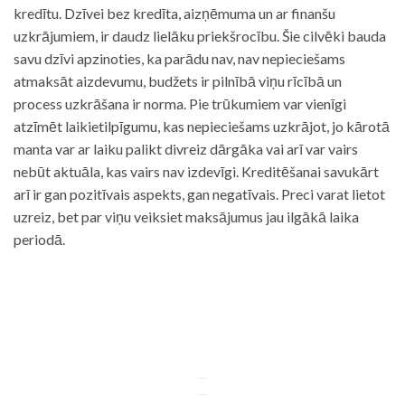
kredītu. Dzīvei bez kredīta, aizņēmuma un ar finanšu
uzkrājumiem, ir daudz lielāku priekšrocību. Šie cilvēki bauda
savu dzīvi apzinoties, ka parādu nav, nav nepieciešams
atmaksāt aizdevumu, budžets ir pilnībā viņu rīcībā un
process uzkrāšana ir norma. Pie trūkumiem var vienīgi
atzīmēt laikietilpīgumu, kas nepieciešams uzkrājot, jo kārotā
manta var ar laiku palikt divreiz dārgāka vai arī var vairs
nebūt aktuāla, kas vairs nav izdevīgi. Kreditēšanai savukārt
arī ir gan pozitīvais aspekts, gan negatīvais. Preci varat lietot
uzreiz, bet par viņu veiksiet maksājumus jau ilgākā laika
periodā.