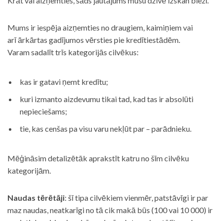
Krāt vai aizņemties, šāds jautājums mūsu dzīvē izskan bieži.
Mums ir iespēja aizņemties no draugiem, kaimiņiem vai
arī ārkārtas gadījumos vērsties pie kredītiestādēm.
Varam sadalīt trīs kategorijās cilvēkus:
kas ir gatavi ņemt kredītu;
kuri izmanto aizdevumu tikai tad, kad tas ir absolūti
nepieciešams;
tie, kas cenšas pa visu varu nekļūt par – parādnieku.
Mēģināsim detalizētāk aprakstīt katru no šīm cilvēku
kategorijām.
Naudas tērētāji
: šī tipa cilvēkiem vienmēr, patstāvīgi ir par
maz naudas, neatkarīgi no tā cik makā būs (100 vai 10 000) ir