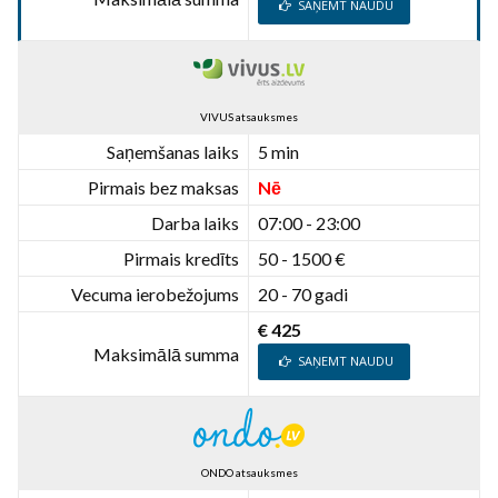
SAŅEMT NAUDU
VIVUS atsauksmes
Saņemšanas laiks
5 min
Pirmais bez maksas
Nē
Darba laiks
07:00 - 23:00
Pirmais kredīts
50 - 1500 €
Vecuma ierobežojums
20 - 70 gadi
€ 425
Maksimālā summa
SAŅEMT NAUDU
ONDO atsauksmes