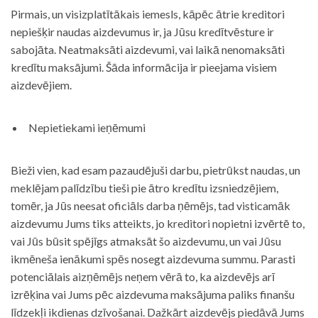
Pirmais, un visizplatītākais iemesls, kāpēc ātrie kreditori
nepiešķir naudas aizdevumus ir, ja Jūsu kredītvēsture ir
sabojāta. Neatmaksāti aizdevumi, vai laikā nenomaksāti
kredītu maksājumi. Šāda informācija ir pieejama visiem
aizdevējiem.
Nepietiekami ieņēmumi
Bieži vien, kad esam pazaudējuši darbu, pietrūkst naudas, un
meklējam palīdzību tieši pie ātro kredītu izsniedzējiem,
tomēr, ja Jūs neesat oficiāls darba ņēmējs, tad visticamāk
aizdevumu Jums tiks atteikts, jo kreditori nopietni izvērtē to,
vai Jūs būsit spējīgs atmaksāt šo aizdevumu, un vai Jūsu
ikmēneša ienākumi spēs nosegt aizdevuma summu. Parasti
potenciālais aizņēmējs neņem vērā to, ka aizdevējs arī
izrēķina vai Jums pēc aizdevuma maksājuma paliks finanšu
līdzekļi ikdienas dzīvošanai. Dažkārt aizdevējs piedāvā Jums