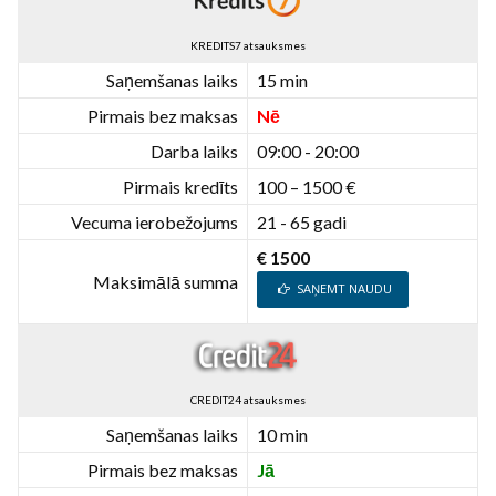
KREDITS7 atsauksmes
Saņemšanas laiks
15 min
Pirmais bez maksas
Nē
Darba laiks
09:00 - 20:00
Pirmais kredīts
100 – 1500 €
Vecuma ierobežojums
21 - 65 gadi
€ 1500
Maksimālā summa
SAŅEMT NAUDU
CREDIT24 atsauksmes
Saņemšanas laiks
10 min
Pirmais bez maksas
Jā