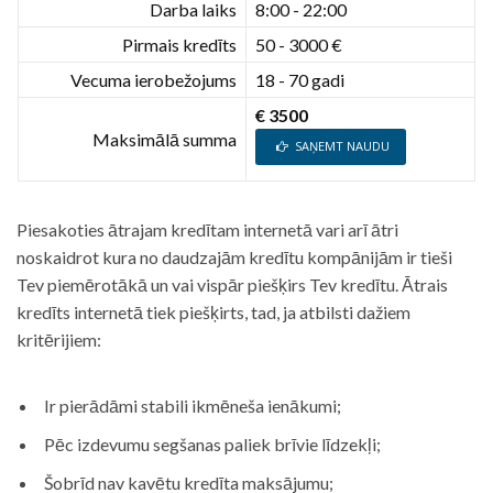
Darba laiks
8:00 - 22:00
Pirmais kredīts
50 - 3000 €
Vecuma ierobežojums
18 - 70 gadi
€ 3500
Maksimālā summa
SAŅEMT NAUDU
Piesakoties ātrajam kredītam internetā vari arī ātri
noskaidrot kura no daudzajām kredītu kompānijām ir tieši
Tev piemērotākā un vai vispār piešķirs Tev kredītu. Ātrais
kredīts internetā tiek piešķirts, tad, ja atbilsti dažiem
kritērijiem:
Ir pierādāmi stabili ikmēneša ienākumi;
Pēc izdevumu segšanas paliek brīvie līdzekļi;
Šobrīd nav kavētu kredīta maksājumu;