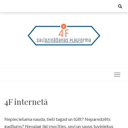
Skip
Search
for:
to
content
4F internetā
Nepieciešama nauda, tieši tagad un tūlīt? Neparedzēts
gadījums? Nevajag ilgi mocīties, sevi un savus tuviniekus