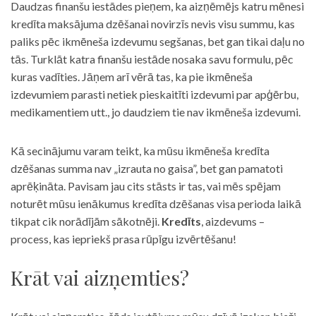
Daudzas finanšu iestādes pieņem, ka aizņēmējs katru mēnesi
kredīta maksājuma dzēšanai novirzīs nevis visu summu, kas
paliks pēc ikmēneša izdevumu segšanas, bet gan tikai daļu no
tās. Turklāt katra finanšu iestāde nosaka savu formulu, pēc
kuras vadīties. Jāņem arī vērā tas, ka pie ikmēneša
izdevumiem parasti netiek pieskaitīti izdevumi par apģērbu,
medikamentiem utt., jo daudziem tie nav ikmēneša izdevumi.
Kā secinājumu varam teikt, ka mūsu ikmēneša kredīta
dzēšanas summa nav „izrauta no gaisa”, bet gan pamatoti
aprēķināta. Pavisam jau cits stāsts ir tas, vai mēs spējam
noturēt mūsu ienākumus kredīta dzēšanas visa perioda laikā
tikpat cik norādījām sākotnēji.
Kredīts
, aizdevums –
process, kas iepriekš prasa rūpīgu izvērtēšanu!
Krāt vai aizņemties?