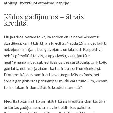
atbildīgi, izvērtējot atmaksas iespējas.
Kādos gadījumos – ātrais
kredīts!
Nu jau droši varam teikt, ka šodien visi zina vai vismaz ir
dzirdējuši, ka ir tāds
ātrais kredīts
. Nauda 15 minūšu laikā,
neizejot no mājām, bez galvojuma un ķīlas utt. Respektīvi
nebūs pārspīlēti teikts, ja apgalvošu, ka nu jau tā ir
neatņemama mūsu sabiedrības dzīves sastāvdaļa. Un kāpēc
gan lai tā nebūtu, ja zinām, ka tas ir ātri, ērti un vienkārši.
Protams, kā jau visam ir arī savas negatīvās iezīmes, bet
šoreiz gan gribētos parunāt par mērķi vai situācijām, kādam
tad nolūkam ir domāti ātrie kredīti internetā?
Nedrīkst aizmirst, ka pirmkārt ātrais kredīts ir domāts tikai
ārkārtas gadījumiem, tas nav līdzeklis, kas palīdzēs