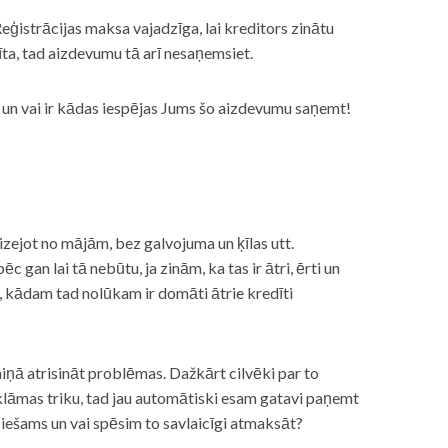
eģistrācijas maksa vajadzīga, lai kreditors zinātu
īta, tad aizdevumu tā arī nesaņemsiet.
s, un vai ir kādas iespējas Jums šo aizdevumu saņemt!
izejot no mājām, bez galvojuma un ķīlas utt.
gan lai tā nebūtu, ja zinām, ka tas ir ātri, ērti un
m, kādam tad nolūkam ir domāti ātrie kredīti
miņā atrisināt problēmas. Dažkārt cilvēki par to
lāmas triku, tad jau automātiski esam gatavi paņemt
ciešams un vai spēsim to savlaicīgi atmaksāt?