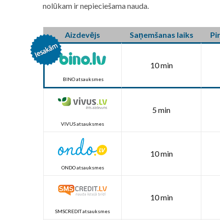
nolūkam ir nepieciešama nauda.
Aizdevējs
Saņemšanas laiks
Pi
10 min
BINO atsauksmes
5 min
VIVUS atsauksmes
10 min
ONDO atsauksmes
10 min
SMSCREDIT atsauksmes