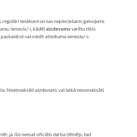
i, regulāri ienākumi un nav nepieciešams galvojums
vumu. Iemesls/-i, kādēļ
aizdevums
varētu tikts
s paskaidrot vai minēt atteikuma iemeslu/-s.
ojāta. Neatmaksāti aizdevumi, vai laikā nenomaksāti
mēr, ja Jūs neesat oficiāls darba ņēmējs, tad