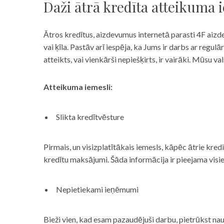
Daži ātrā kredīta atteikuma 
Ātros kredītus, aizdevumus internetā parasti 4F aizd
vai ķīla. Pastāv arī iespēja, ka Jums ir darbs ar reg
atteikts, vai vienkārši nepiešķirts, ir vairāki. Mūsu
Atteikuma iemesli:
Slikta kredītvēsture
Pirmais, un visizplatītākais iemesls, kāpēc ātrie kre
kredītu maksājumi. Šāda informācija ir pieejama visi
Nepietiekami ieņēmumi
Bieži vien, kad esam pazaudējuši darbu, pietrūkst nau