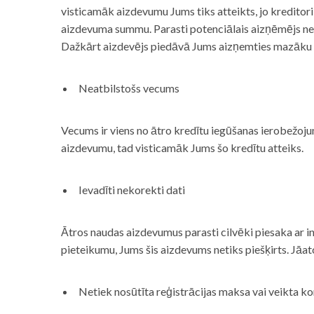
visticamāk aizdevumu Jums tiks atteikts, jo kreditor
aizdevuma summu. Parasti potenciālais aizņēmējs neņe
Dažkārt aizdevējs piedāvā Jums aizņemties mazāku
Neatbilstošs vecums
Vecums ir viens no ātro kredītu iegūšanas ierobežojum
aizdevumu, tad visticamāk Jums šo kredītu atteiks.
Ievadīti nekorekti dati
Ātros naudas aizdevumus parasti cilvēki piesaka ar i
pieteikumu, Jums šis aizdevums netiks piešķirts. Jāa
Netiek nosūtīta reģistrācijas maksa vai veikta ko