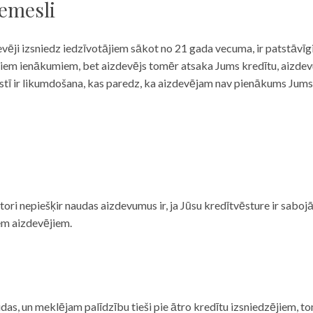
iemesli
evēji izsniedz iedzīvotājiem sākot no 21 gada vecuma, ir patstāvīg
ulāriem ienākumiem, bet aizdevējs tomēr atsaka Jums kredītu, aizde
 valstī ir likumdošana, kas paredz, ka aizdevējam nav pienākums Jum
ditori nepiešķir naudas aizdevumus ir, ja Jūsu kredītvēsture ir sab
em aizdevējiem.
das, un meklējam palīdzību tieši pie ātro kredītu izsniedzējiem, to