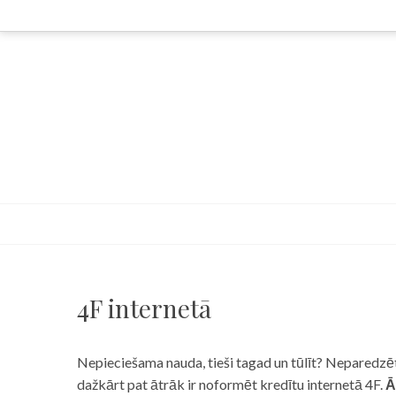
Skip
to
content
4F internetā
Nepieciešama nauda, tieši tagad un tūlīt? Neparedzēts
dažkārt pat ātrāk ir noformēt kredītu internetā 4F.
Ā