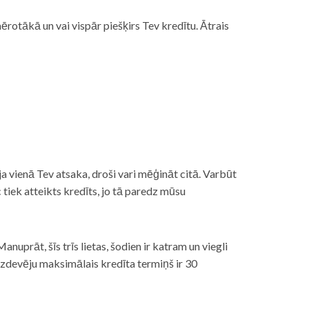
rotākā un vai vispār piešķirs Tev kredītu. Ātrais
āt, ja vienā Tev atsaka, droši vari mēģināt citā. Varbūt
iek atteikts kredīts, jo tā paredz mūsu
nuprāt, šīs trīs lietas, šodien ir katram un viegli
izdevēju maksimālais kredīta termiņš ir 30