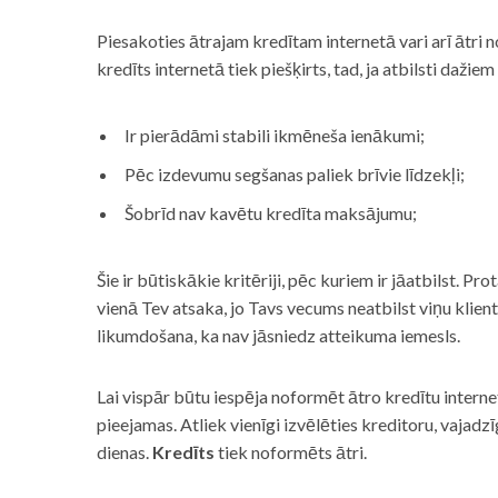
Piesakoties ātrajam kredītam internetā vari arī ātri 
kredīts internetā tiek piešķirts, tad, ja atbilsti dažiem
Ir pierādāmi stabili ikmēneša ienākumi;
Pēc izdevumu segšanas paliek brīvie līdzekļi;
Šobrīd nav kavētu kredīta maksājumu;
Šie ir būtiskākie kritēriji, pēc kuriem ir jāatbilst. Pro
vienā Tev atsaka, jo Tavs vecums neatbilst viņu klie
likumdošana, ka nav jāsniedz atteikuma iemesls.
Lai vispār būtu iespēja noformēt ātro kredītu internet
pieejamas. Atliek vienīgi izvēlēties kreditoru, vaja
dienas.
Kredīts
tiek noformēts ātri.