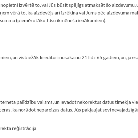
i nopietni izvērtē to, vai Jūs būsit spējīgs atmaksāt šo aizdevumu
m vērā to, ka aizdevējs arī izrēķina vai Jums pēc aizdevuma maks
 summu (piemērotāku Jūsu ikmēneša ienākumiem).
iem, un visbiežāk kreditori nosaka no 21 līdz 65 gadiem, un, ja es
nterneta palīdzību vai sms, un ievadot nekorektus datus tīmekļa vi
tceras, ka norādot nepareizus datus, Jūs pakļaujat sevi nevajadzī
rekta reģistrācija