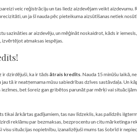
eizi veic reģistrāciju un tas liedz aizdevējam veikt aizdevumu. R
recizitāti, un ja šī nauda pēc pieteikuma aizsūtīšanas netiek nosūt
iktu sazināties ar aizdevēju, un mēģināt noskaidrot, kāds ir iemesl
, izvērtējot atmaksas iespējas.
dīts!
 ir dzirdējuši, ka ir tāds
ātrais kredīts
. Nauda 15 minūšu laikā, ne
u jau tā ir neatņemama mūsu sabiedrības dzīves sastāvdaļa. Un kāpēc 
ās iezīmes, bet šoreiz gan gribētos parunāt par mērķi vai situācijā
s tikai ārkārtas gadījumiem, tas nav līdzeklis, kas palīdzēs ilgter
zirdi reklāmu par bezmaksas, bezprocentu un citu mārketinga rek
visu situācijas nopietnību, izanalizējuši mums tas šobrīd ir nepie