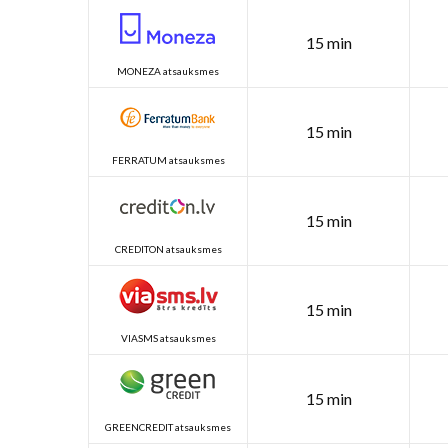
15 min
MONEZA atsauksmes
15 min
FERRATUM atsauksmes
15 min
CREDITON atsauksmes
15 min
VIASMS atsauksmes
15 min
GREENCREDIT atsauksmes