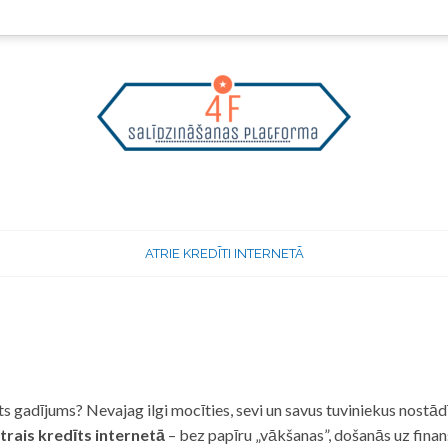
ATRIE KREDĪTI INTERNETĀ
 gadījums? Nevajag ilgi mocīties, sevi un savus tuviniekus nostādī
trais kredīts internetā
– bez papīru „vākšanas”, došanās uz fina