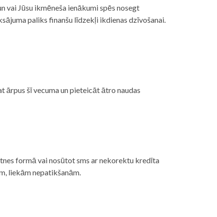
, un vai Jūsu ikmēneša ienākumi spēs nosegt
ājuma paliks finanšu līdzekļi ikdienas dzīvošanai.
at ārpus šī vecuma un pieteicāt ātro naudas
etnes formā vai nosūtot sms ar nekorektu kredīta
gām, liekām nepatikšanām.