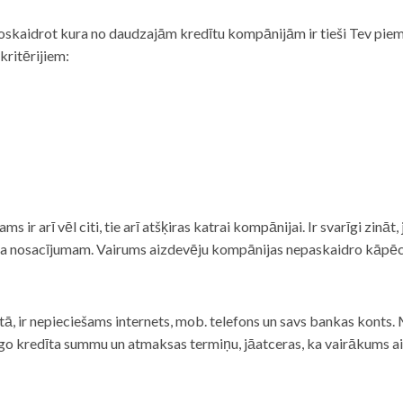
noskaidrot kura no daudzajām kredītu kompānijām ir tieši Tev piemē
 kritērijiem:
tams ir arī vēl citi, tie arī atšķiras katrai kompānijai. Ir svarīgi zin
nta nosacījumam. Vairums aizdevēju kompānijas nepaskaidro kāpēc t
ā, ir nepieciešams internets, mob. telefons un savs bankas konts. Ma
dzīgo kredīta summu un atmaksas termiņu, jāatceras, ka vairākums a