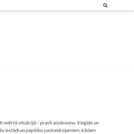
Search
for:
t neērtā situācijā – prasīt aizdevumu. Vieglāk un
nšu iestādi un papildus paskaidrojumiem, kādam