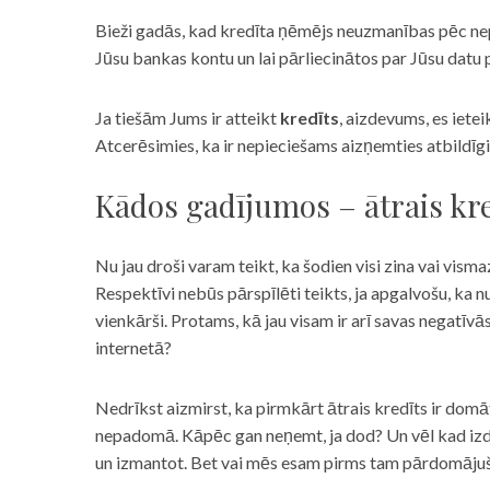
Bieži gadās, kad kredīta ņēmējs neuzmanības pēc nepar
Jūsu bankas kontu un lai pārliecinātos par Jūsu datu p
Ja tiešām Jums ir atteikt
kredīts
, aizdevums, es iete
Atcerēsimies, ka ir nepieciešams aizņemties atbildīgi
Kādos gadījumos – ātrais kre
Nu jau droši varam teikt, ka šodien visi zina vai vismaz
Respektīvi nebūs pārspīlēti teikts, ja apgalvošu, ka n
vienkārši. Protams, kā jau visam ir arī savas negatīv
internetā?
Nedrīkst aizmirst, ka pirmkārt ātrais kredīts ir domāt
nepadomā. Kāpēc gan neņemt, ja dod? Un vēl kad izd
un izmantot. Bet vai mēs esam pirms tam pārdomājuši 