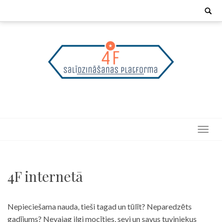
Skip
Search
for:
to
content
4F internetā
Nepieciešama nauda, tieši tagad un tūlīt? Neparedzēts
gadījums? Nevajag ilgi mocīties, sevi un savus tuviniekus