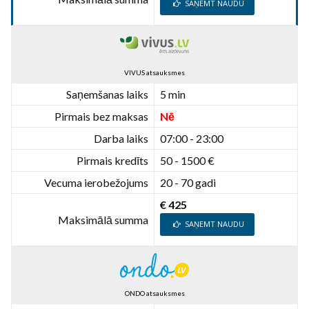
SAŅEMT NAUDU
VIVUS atsauksmes
Saņemšanas laiks
5 min
Pirmais bez maksas
Nē
Darba laiks
07:00 - 23:00
Pirmais kredīts
50 - 1500 €
Vecuma ierobežojums
20 - 70 gadi
€ 425
Maksimālā summa
SAŅEMT NAUDU
ONDO atsauksmes