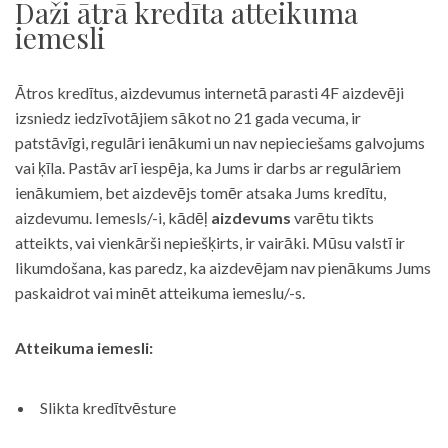
Daži ātrā kredīta atteikuma
iemesli
Ātros kredītus, aizdevumus internetā parasti 4F aizdevēji
izsniedz iedzīvotājiem sākot no 21 gada vecuma, ir
patstāvīgi, regulāri ienākumi un nav nepieciešams galvojums
vai ķīla. Pastāv arī iespēja, ka Jums ir darbs ar regulāriem
ienākumiem, bet aizdevējs tomēr atsaka Jums kredītu,
aizdevumu. Iemesls/-i, kādēļ
aizdevums
varētu tikts
atteikts, vai vienkārši nepiešķirts, ir vairāki. Mūsu valstī ir
likumdošana, kas paredz, ka aizdevējam nav pienākums Jums
paskaidrot vai minēt atteikuma iemeslu/-s.
Atteikuma iemesli:
Slikta kredītvēsture