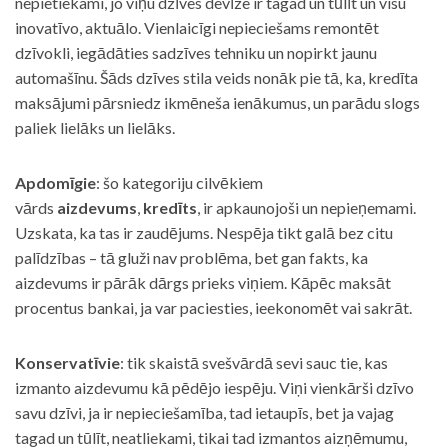
nepietiekami, jo viņu dzīves devīze ir tagad un tūlīt un visu
inovatīvo, aktuālo. Vienlaicīgi nepieciešams remontēt
dzīvokli, iegādāties sadzīves tehniku un nopirkt jaunu
automašīnu. Šāds dzīves stila veids nonāk pie tā, ka, kredīta
maksājumi pārsniedz ikmēneša ienākumus, un parādu slogs
paliek lielāks un lielāks.
Apdomīgie
: šo kategoriju cilvēkiem
vārds
aizdevums
,
kredīts
, ir apkaunojoši un nepieņemami.
Uzskata, ka tas ir zaudējums. Nespēja tikt galā bez citu
palīdzības – tā gluži nav problēma, bet gan fakts, ka
aizdevums ir pārāk dārgs prieks viņiem. Kāpēc maksāt
procentus bankai, ja var paciesties, ieekonomēt vai sakrāt.
Konservatīvie
: tik skaistā svešvārdā sevi sauc tie, kas
izmanto aizdevumu kā pēdējo iespēju. Viņi vienkārši dzīvo
savu dzīvi, ja ir nepieciešamība, tad ietaupīs, bet ja vajag
tagad un tūlīt, neatliekami, tikai tad izmantos aizņēmumu,