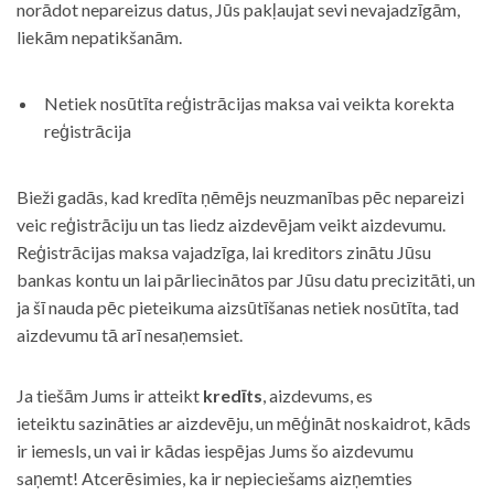
norādot nepareizus datus, Jūs pakļaujat sevi nevajadzīgām,
liekām nepatikšanām.
Netiek nosūtīta reģistrācijas maksa vai veikta korekta
reģistrācija
Bieži gadās, kad kredīta ņēmējs neuzmanības pēc nepareizi
veic reģistrāciju un tas liedz aizdevējam veikt aizdevumu.
Reģistrācijas maksa vajadzīga, lai kreditors zinātu Jūsu
bankas kontu un lai pārliecinātos par Jūsu datu precizitāti, un
ja šī nauda pēc pieteikuma aizsūtīšanas netiek nosūtīta, tad
aizdevumu tā arī nesaņemsiet.
Ja tiešām Jums ir atteikt
kredīts
, aizdevums, es
ieteiktu sazināties ar aizdevēju, un mēģināt noskaidrot, kāds
ir iemesls, un vai ir kādas iespējas Jums šo aizdevumu
saņemt! Atcerēsimies, ka ir nepieciešams aizņemties