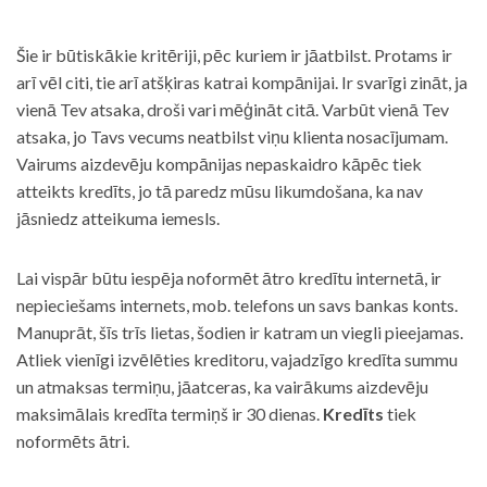
Šie ir būtiskākie kritēriji, pēc kuriem ir jāatbilst. Protams ir
arī vēl citi, tie arī atšķiras katrai kompānijai. Ir svarīgi zināt, ja
vienā Tev atsaka, droši vari mēģināt citā. Varbūt vienā Tev
atsaka, jo Tavs vecums neatbilst viņu klienta nosacījumam.
Vairums aizdevēju kompānijas nepaskaidro kāpēc tiek
atteikts kredīts, jo tā paredz mūsu likumdošana, ka nav
jāsniedz atteikuma iemesls.
Lai vispār būtu iespēja noformēt ātro kredītu internetā, ir
nepieciešams internets, mob. telefons un savs bankas konts.
Manuprāt, šīs trīs lietas, šodien ir katram un viegli pieejamas.
Atliek vienīgi izvēlēties kreditoru, vajadzīgo kredīta summu
un atmaksas termiņu, jāatceras, ka vairākums aizdevēju
maksimālais kredīta termiņš ir 30 dienas.
Kredīts
tiek
noformēts ātri.