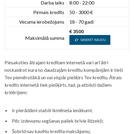
Darba laiks
8:00 - 22:00
Pirmais kredīts
50 - 3000 €
Vecuma ierobežojums
18 - 70 gadi
€ 3500
Maksimālā summa
SAŅEMT NAUDU
Piesakoties ātrajam kredītam internetā vari arī ātri
noskaidrot kura no daudzajām kredītu kompānijām ir tieši
Tev piemērotākā un vai vispār piešķirs Tev kredītu. Ātrais
kredīts internetā tiek piešķirts, tad, ja atbilsti dažiem
kritērijiem:
Ir pierādāmi stabili ikmēneša ienākumi;
Pēc izdevumu segšanas paliek brīvie līdzekļi;
Šobrīd nav kavētu kredīta maksājumu;