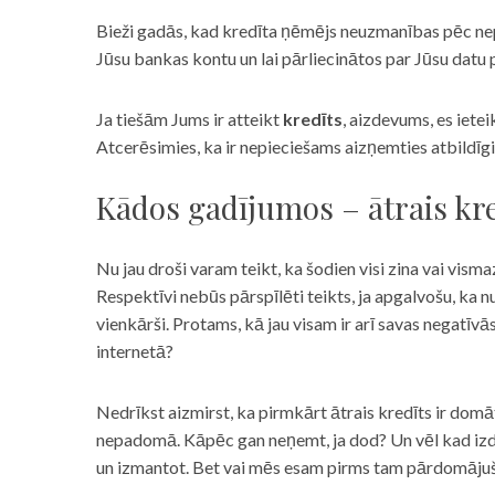
Bieži gadās, kad kredīta ņēmējs neuzmanības pēc nepar
Jūsu bankas kontu un lai pārliecinātos par Jūsu datu p
Ja tiešām Jums ir atteikt
kredīts
, aizdevums, es iete
Atcerēsimies, ka ir nepieciešams aizņemties atbildīgi
Kādos gadījumos – ātrais kre
Nu jau droši varam teikt, ka šodien visi zina vai vismaz
Respektīvi nebūs pārspīlēti teikts, ja apgalvošu, ka n
vienkārši. Protams, kā jau visam ir arī savas negatīv
internetā?
Nedrīkst aizmirst, ka pirmkārt ātrais kredīts ir domāt
nepadomā. Kāpēc gan neņemt, ja dod? Un vēl kad izd
un izmantot. Bet vai mēs esam pirms tam pārdomājuši 