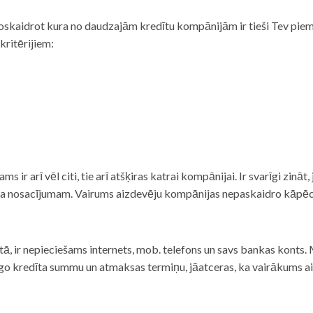
noskaidrot kura no daudzajām kredītu kompānijām ir tieši Tev piemē
 kritērijiem:
tams ir arī vēl citi, tie arī atšķiras katrai kompānijai. Ir svarīgi zin
nta nosacījumam. Vairums aizdevēju kompānijas nepaskaidro kāpēc t
ā, ir nepieciešams internets, mob. telefons un savs bankas konts. Ma
dzīgo kredīta summu un atmaksas termiņu, jāatceras, ka vairākums a