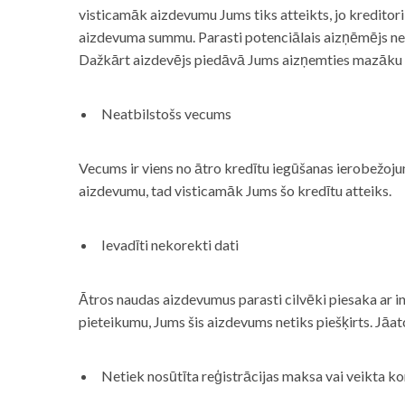
visticamāk aizdevumu Jums tiks atteikts, jo kreditor
aizdevuma summu. Parasti potenciālais aizņēmējs neņe
Dažkārt aizdevējs piedāvā Jums aizņemties mazāku
Neatbilstošs vecums
Vecums ir viens no ātro kredītu iegūšanas ierobežojum
aizdevumu, tad visticamāk Jums šo kredītu atteiks.
Ievadīti nekorekti dati
Ātros naudas aizdevumus parasti cilvēki piesaka ar i
pieteikumu, Jums šis aizdevums netiks piešķirts. Jāa
Netiek nosūtīta reģistrācijas maksa vai veikta ko