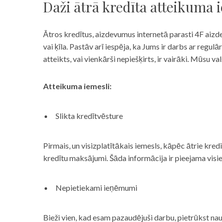
Daži ātrā kredīta atteikuma 
Ātros kredītus, aizdevumus internetā parasti 4F aizd
vai ķīla. Pastāv arī iespēja, ka Jums ir darbs ar reg
atteikts, vai vienkārši nepiešķirts, ir vairāki. Mūsu
Atteikuma iemesli:
Slikta kredītvēsture
Pirmais, un visizplatītākais iemesls, kāpēc ātrie kre
kredītu maksājumi. Šāda informācija ir pieejama visi
Nepietiekami ieņēmumi
Bieži vien, kad esam pazaudējuši darbu, pietrūkst nau