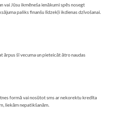
, un vai Jūsu ikmēneša ienākumi spēs nosegt
ājuma paliks finanšu līdzekļi ikdienas dzīvošanai.
at ārpus šī vecuma un pieteicāt ātro naudas
etnes formā vai nosūtot sms ar nekorektu kredīta
gām, liekām nepatikšanām.