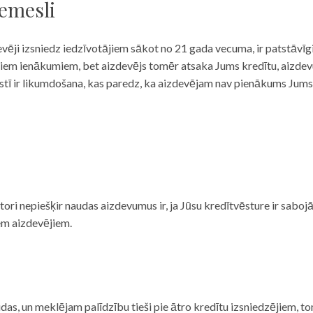
iemesli
evēji izsniedz iedzīvotājiem sākot no 21 gada vecuma, ir patstāvīg
ulāriem ienākumiem, bet aizdevējs tomēr atsaka Jums kredītu, aizde
 valstī ir likumdošana, kas paredz, ka aizdevējam nav pienākums Jum
ditori nepiešķir naudas aizdevumus ir, ja Jūsu kredītvēsture ir sab
em aizdevējiem.
das, un meklējam palīdzību tieši pie ātro kredītu izsniedzējiem, to