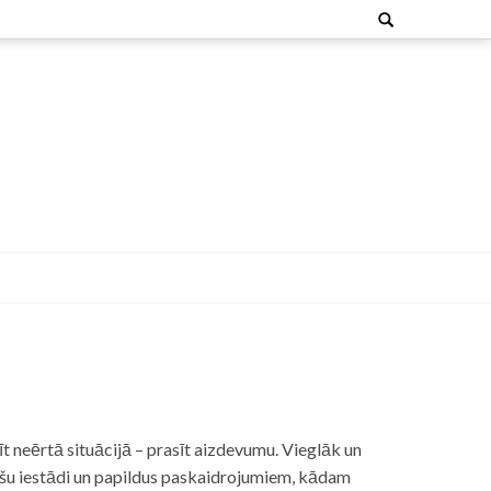
Search
for:
t neērtā situācijā – prasīt aizdevumu. Vieglāk un
nšu iestādi un papildus paskaidrojumiem, kādam