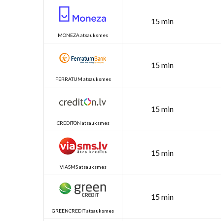
15 min
MONEZA atsauksmes
15 min
FERRATUM atsauksmes
15 min
CREDITON atsauksmes
15 min
VIASMS atsauksmes
15 min
GREENCREDIT atsauksmes