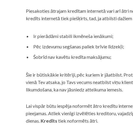
Piesakoties ātrajam kredītam internetā vari arī ātri 
kredīts internetā tiek piešķirts, tad, ja atbilsti dažiem
Ir pierādāmi stabili ikmēneša ienākumi;
Pēc izdevumu segšanas paliek brīvie līdzekļi;
Šobrīd nav kavētu kredīta maksājumu;
Šie ir būtiskākie kritēriji, pēc kuriem ir jāatbilst. Pro
vienā Tev atsaka, jo Tavs vecums neatbilst viņu klie
likumdošana, ka nav jāsniedz atteikuma iemesls.
Lai vispār būtu iespēja noformēt ātro kredītu internet
pieejamas. Atliek vienīgi izvēlēties kreditoru, vaja
dienas.
Kredīts
tiek noformēts ātri.