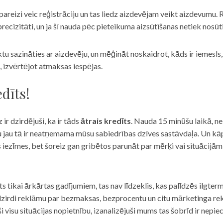
eizi veic reģistrāciju un tas liedz aizdevējam veikt aizdevumu. R
recizitāti, un ja šī nauda pēc pieteikuma aizsūtīšanas netiek nosūt
iktu sazināties ar aizdevēju, un mēģināt noskaidrot, kāds ir iemesl
, izvērtējot atmaksas iespējas.
dīts!
 ir dzirdējuši, ka ir tāds
ātrais kredīts
. Nauda 15 minūšu laikā, ne
u jau tā ir neatņemama mūsu sabiedrības dzīves sastāvdaļa. Un kāpēc 
ās iezīmes, bet šoreiz gan gribētos parunāt par mērķi vai situācijā
s tikai ārkārtas gadījumiem, tas nav līdzeklis, kas palīdzēs ilgter
zirdi reklāmu par bezmaksas, bezprocentu un citu mārketinga rek
visu situācijas nopietnību, izanalizējuši mums tas šobrīd ir nepie