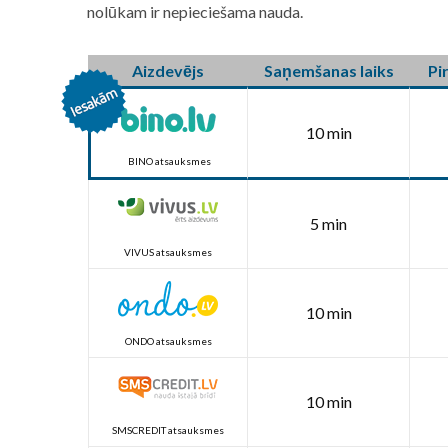
nolūkam ir nepieciešama nauda.
Aizdevējs
Saņemšanas laiks
Pi
10 min
BINO atsauksmes
5 min
VIVUS atsauksmes
10 min
ONDO atsauksmes
10 min
SMSCREDIT atsauksmes