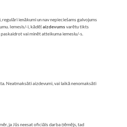
i, regulāri ienākumi un nav nepieciešams galvojums
vumu. Iemesls/-i, kādēļ
aizdevums
varētu tikts
s paskaidrot vai minēt atteikuma iemeslu/-s.
ojāta. Neatmaksāti aizdevumi, vai laikā nenomaksāti
mēr, ja Jūs neesat oficiāls darba ņēmējs, tad