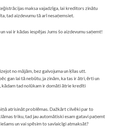
eģistrācijas maksa vajadzīga, lai kreditors zinātu
īta, tad aizdevumu tā arī nesaņemsiet.
s, un vai ir kādas iespējas Jums šo aizdevumu saņemt!
izejot no mājām, bez galvojuma un ķīlas utt.
gan lai tā nebūtu, ja zinām, ka tas ir ātri, ērti un
m, kādam tad nolūkam ir domāti ātrie kredīti
miņā atrisināt problēmas. Dažkārt cilvēki par to
lāmas triku, tad jau automātiski esam gatavi paņemt
ciešams un vai spēsim to savlaicīgi atmaksāt?