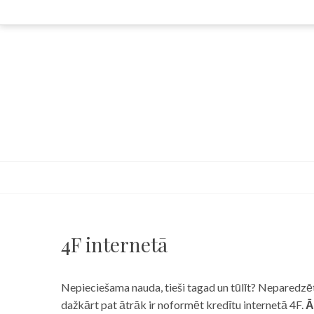
Skip
to
content
4F internetā
Nepieciešama nauda, tieši tagad un tūlīt? Neparedzēts
dažkārt pat ātrāk ir noformēt kredītu internetā 4F.
Ā