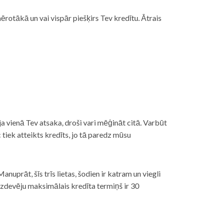
rotākā un vai vispār piešķirs Tev kredītu. Ātrais
āt, ja vienā Tev atsaka, droši vari mēģināt citā. Varbūt
iek atteikts kredīts, jo tā paredz mūsu
nuprāt, šīs trīs lietas, šodien ir katram un viegli
izdevēju maksimālais kredīta termiņš ir 30