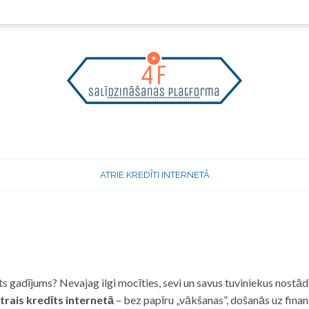
ATRIE KREDĪTI INTERNETĀ
 gadījums? Nevajag ilgi mocīties, sevi un savus tuviniekus nostādī
trais kredīts internetā
– bez papīru „vākšanas”, došanās uz fina