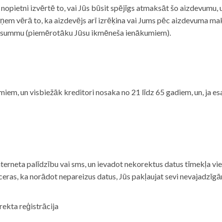
i nopietni izvērtē to, vai Jūs būsit spējīgs atmaksāt šo aizdevumu
m vērā to, ka aizdevējs arī izrēķina vai Jums pēc aizdevuma maks
 summu (piemērotāku Jūsu ikmēneša ienākumiem).
iem, un visbiežāk kreditori nosaka no 21 līdz 65 gadiem, un, ja es
nterneta palīdzību vai sms, un ievadot nekorektus datus tīmekļa vi
tceras, ka norādot nepareizus datus, Jūs pakļaujat sevi nevajadzī
rekta reģistrācija