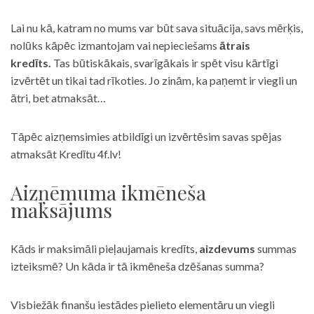
Lai nu kā, katram no mums var būt sava situācija, savs mērķis,
nolūks kāpēc izmantojam vai nepieciešams
ātrais
kredīts.
Tas būtiskākais, svarīgākais ir spēt visu kārtīgi
izvērtēt un tikai tad rīkoties. Jo zinām, ka paņemt ir viegli un
ātri, bet atmaksāt…
Tāpēc aizņemsimies atbildīgi un izvērtēsim savas spējas
atmaksāt Kredītu 4f.lv!
Aizņēmuma ikmēneša
maksājums
Kāds ir maksimāli pieļaujamais kredīts,
aizdevums
summas
izteiksmē? Un kāda ir tā ikmēneša dzēšanas summa?
Visbiežāk finanšu iestādes pielieto elementāru un viegli