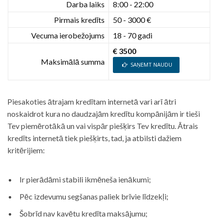
Darba laiks
8:00 - 22:00
Pirmais kredīts
50 - 3000 €
Vecuma ierobežojums
18 - 70 gadi
€ 3500
Maksimālā summa
SAŅEMT NAUDU
Piesakoties ātrajam kredītam internetā vari arī ātri
noskaidrot kura no daudzajām kredītu kompānijām ir tieši
Tev piemērotākā un vai vispār piešķirs Tev kredītu. Ātrais
kredīts internetā tiek piešķirts, tad, ja atbilsti dažiem
kritērijiem:
Ir pierādāmi stabili ikmēneša ienākumi;
Pēc izdevumu segšanas paliek brīvie līdzekļi;
Šobrīd nav kavētu kredīta maksājumu;