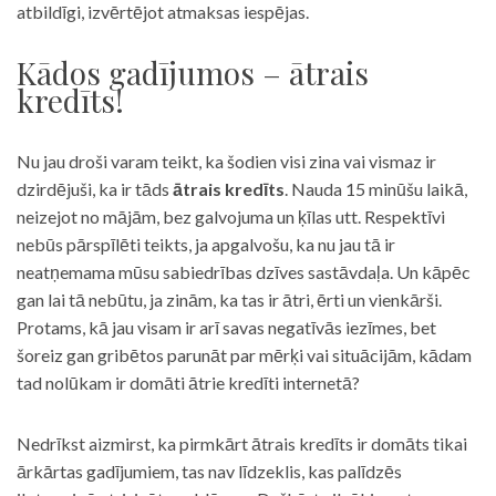
atbildīgi, izvērtējot atmaksas iespējas.
Kādos gadījumos – ātrais
kredīts!
Nu jau droši varam teikt, ka šodien visi zina vai vismaz ir
dzirdējuši, ka ir tāds
ātrais kredīts
. Nauda 15 minūšu laikā,
neizejot no mājām, bez galvojuma un ķīlas utt. Respektīvi
nebūs pārspīlēti teikts, ja apgalvošu, ka nu jau tā ir
neatņemama mūsu sabiedrības dzīves sastāvdaļa. Un kāpēc
gan lai tā nebūtu, ja zinām, ka tas ir ātri, ērti un vienkārši.
Protams, kā jau visam ir arī savas negatīvās iezīmes, bet
šoreiz gan gribētos parunāt par mērķi vai situācijām, kādam
tad nolūkam ir domāti ātrie kredīti internetā?
Nedrīkst aizmirst, ka pirmkārt ātrais kredīts ir domāts tikai
ārkārtas gadījumiem, tas nav līdzeklis, kas palīdzēs