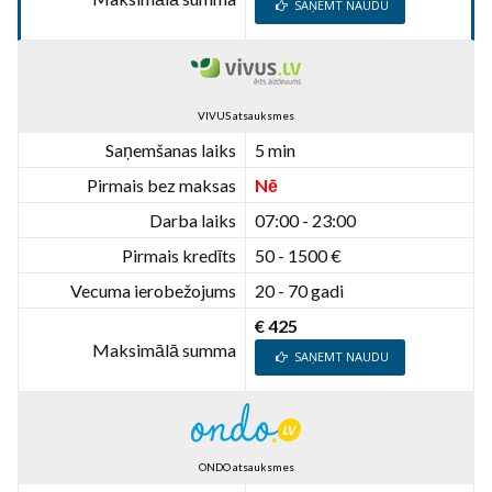
SAŅEMT NAUDU
VIVUS atsauksmes
Saņemšanas laiks
5 min
Pirmais bez maksas
Nē
Darba laiks
07:00 - 23:00
Pirmais kredīts
50 - 1500 €
Vecuma ierobežojums
20 - 70 gadi
€ 425
Maksimālā summa
SAŅEMT NAUDU
ONDO atsauksmes