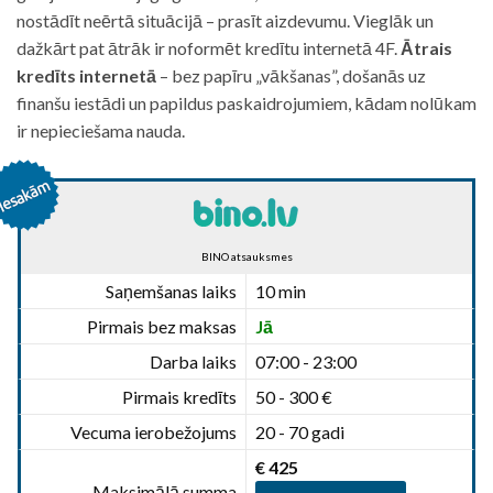
nostādīt neērtā situācijā – prasīt aizdevumu. Vieglāk un
dažkārt pat ātrāk ir noformēt kredītu internetā 4F.
Ātrais
kredīts internetā
– bez papīru „vākšanas”, došanās uz
finanšu iestādi un papildus paskaidrojumiem, kādam nolūkam
ir nepieciešama nauda.
BINO atsauksmes
Saņemšanas laiks
10 min
Pirmais bez maksas
Jā
Darba laiks
07:00 - 23:00
Pirmais kredīts
50 - 300 €
Vecuma ierobežojums
20 - 70 gadi
€ 425
Maksimālā summa