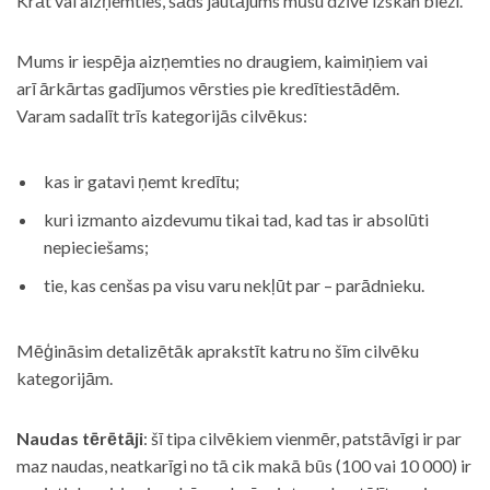
Krāt vai aizņemties, šāds jautājums mūsu dzīvē izskan bieži.
Mums ir iespēja aizņemties no draugiem, kaimiņiem vai
arī ārkārtas gadījumos vērsties pie kredītiestādēm.
Varam sadalīt trīs kategorijās cilvēkus:
kas ir gatavi ņemt kredītu;
kuri izmanto aizdevumu tikai tad, kad tas ir absolūti
nepieciešams;
tie, kas cenšas pa visu varu nekļūt par – parādnieku.
Mēģināsim detalizētāk aprakstīt katru no šīm cilvēku
kategorijām.
Naudas tērētāji
: šī tipa cilvēkiem vienmēr, patstāvīgi ir par
maz naudas, neatkarīgi no tā cik makā būs (100 vai 10 000) ir