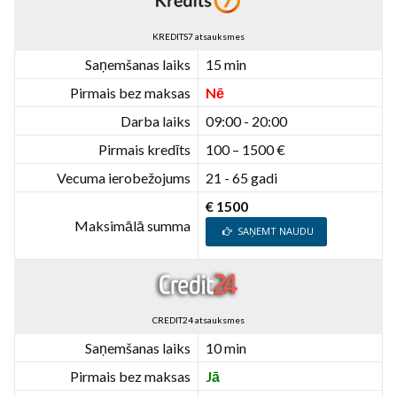
KREDITS7 atsauksmes
Saņemšanas laiks
15 min
Pirmais bez maksas
Nē
Darba laiks
09:00 - 20:00
Pirmais kredīts
100 – 1500 €
Vecuma ierobežojums
21 - 65 gadi
€ 1500
Maksimālā summa
SAŅEMT NAUDU
CREDIT24 atsauksmes
Saņemšanas laiks
10 min
Pirmais bez maksas
Jā