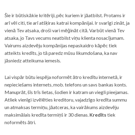
Šie ir būtiskākie kritēriji, pēc kuriem ir jāatbilst. Protams ir
arī vēl citi, tie arī atšķiras katrai kompānijai. Ir svarīgi zināt, ja
vienā Tev atsaka, droši vari mēģināt citā. Varbūt vienā Tev
atsaka, jo Tavs vecums neatbilst viņu klienta nosacījumam.
Vairums aizdevēju kompānijas nepaskaidro kāpēc tiek
atteikts kredīts, jo tā paredz mūsu likumdošana, ka nav
jāsniedz atteikuma iemesls.
Lai vispār būtu iespēja noformēt ātro kredītu internetā, ir
nepieciešams internets, mob. telefons un savs bankas konts.
Manuprāt, šīs trīs lietas, šodien ir katram un viegli pieejamas.
Atliek vienīgi izvēlēties kreditoru, vajadzīgo kredīta summu
un atmaksas termiņu, jāatceras, ka vairākums aizdevēju
maksimālais kredīta termiņš ir 30 dienas.
Kredīts
tiek
noformēts ātri.