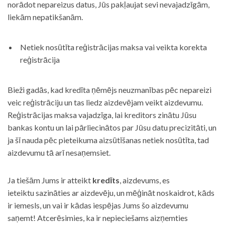
norādot nepareizus datus, Jūs pakļaujat sevi nevajadzīgām,
liekām nepatikšanām.
Netiek nosūtīta reģistrācijas maksa vai veikta korekta
reģistrācija
Bieži gadās, kad kredīta ņēmējs neuzmanības pēc nepareizi
veic reģistrāciju un tas liedz aizdevējam veikt aizdevumu.
Reģistrācijas maksa vajadzīga, lai kreditors zinātu Jūsu
bankas kontu un lai pārliecinātos par Jūsu datu precizitāti, un
ja šī nauda pēc pieteikuma aizsūtīšanas netiek nosūtīta, tad
aizdevumu tā arī nesaņemsiet.
Ja tiešām Jums ir atteikt
kredīts
, aizdevums, es
ieteiktu sazināties ar aizdevēju, un mēģināt noskaidrot, kāds
ir iemesls, un vai ir kādas iespējas Jums šo aizdevumu
saņemt! Atcerēsimies, ka ir nepieciešams aizņemties