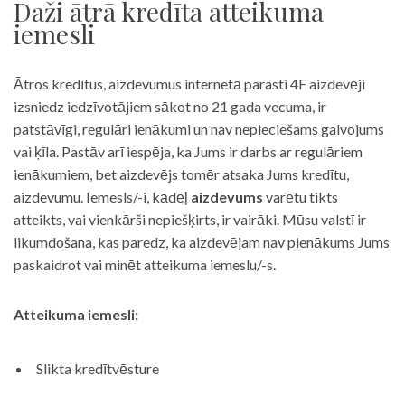
Daži ātrā kredīta atteikuma
iemesli
Ātros kredītus, aizdevumus internetā parasti 4F aizdevēji
izsniedz iedzīvotājiem sākot no 21 gada vecuma, ir
patstāvīgi, regulāri ienākumi un nav nepieciešams galvojums
vai ķīla. Pastāv arī iespēja, ka Jums ir darbs ar regulāriem
ienākumiem, bet aizdevējs tomēr atsaka Jums kredītu,
aizdevumu. Iemesls/-i, kādēļ
aizdevums
varētu tikts
atteikts, vai vienkārši nepiešķirts, ir vairāki. Mūsu valstī ir
likumdošana, kas paredz, ka aizdevējam nav pienākums Jums
paskaidrot vai minēt atteikuma iemeslu/-s.
Atteikuma iemesli:
Slikta kredītvēsture