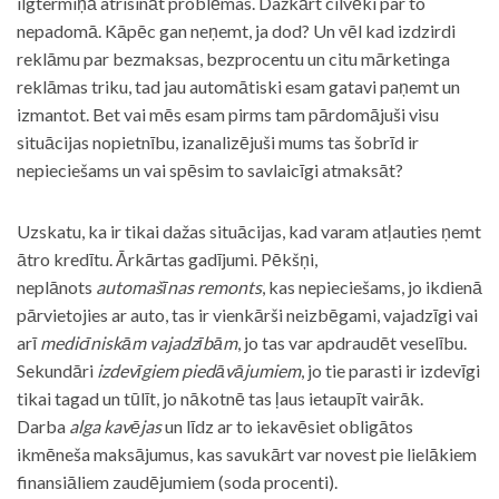
ilgtermiņā atrisināt problēmas. Dažkārt cilvēki par to
nepadomā. Kāpēc gan neņemt, ja dod? Un vēl kad izdzirdi
reklāmu par bezmaksas, bezprocentu un citu mārketinga
reklāmas triku, tad jau automātiski esam gatavi paņemt un
izmantot. Bet vai mēs esam pirms tam pārdomājuši visu
situācijas nopietnību, izanalizējuši mums tas šobrīd ir
nepieciešams un vai spēsim to savlaicīgi atmaksāt?
Uzskatu, ka ir tikai dažas situācijas, kad varam atļauties ņemt
ātro kredītu. Ārkārtas gadījumi. Pēkšņi,
neplānots
automašīnas remonts
, kas nepieciešams, jo ikdienā
pārvietojies ar auto, tas ir vienkārši neizbēgami, vajadzīgi vai
arī
medicīniskām vajadzībām
, jo tas var apdraudēt veselību.
Sekundāri
izdevīgiem piedāvājumiem
, jo tie parasti ir izdevīgi
tikai tagad un tūlīt, jo nākotnē tas ļaus ietaupīt vairāk.
Darba
alga kavējas
un līdz ar to iekavēsiet obligātos
ikmēneša maksājumus, kas savukārt var novest pie lielākiem
finansiāliem zaudējumiem (soda procenti).