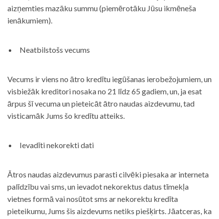
aizņemties mazāku summu (piemērotāku Jūsu ikmēneša
ienākumiem).
Neatbilstošs vecums
Vecums ir viens no ātro kredītu iegūšanas ierobežojumiem, un
visbiežāk kreditori nosaka no 21 līdz 65 gadiem, un, ja esat
ārpus šī vecuma un pieteicāt ātro naudas aizdevumu, tad
visticamāk Jums šo kredītu atteiks.
Ievadīti nekorekti dati
Ātros naudas aizdevumus parasti cilvēki piesaka ar interneta
palīdzību vai sms, un ievadot nekorektus datus tīmekļa
vietnes formā vai nosūtot sms ar nekorektu kredīta
pieteikumu, Jums šis aizdevums netiks piešķirts. Jāatceras, ka