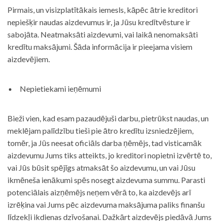
Pirmais, un visizplatītākais iemesls, kāpēc ātrie kreditori
nepiešķir naudas aizdevumus ir, ja Jūsu kredītvēsture ir
sabojāta. Neatmaksāti aizdevumi, vai laikā nenomaksāti
kredītu maksājumi. Šāda informācija ir pieejama visiem
aizdevējiem.
Nepietiekami ieņēmumi
Bieži vien, kad esam pazaudējuši darbu, pietrūkst naudas, un
meklējam palīdzību tieši pie ātro kredītu izsniedzējiem,
tomēr, ja Jūs neesat oficiāls darba ņēmējs, tad visticamāk
aizdevumu Jums tiks atteikts, jo kreditori nopietni izvērtē to,
vai Jūs būsit spējīgs atmaksāt šo aizdevumu, un vai Jūsu
ikmēneša ienākumi spēs nosegt aizdevuma summu. Parasti
potenciālais aizņēmējs neņem vērā to, ka aizdevējs arī
izrēķina vai Jums pēc aizdevuma maksājuma paliks finanšu
līdzekļi ikdienas dzīvošanai. Dažkārt aizdevējs piedāvā Jums