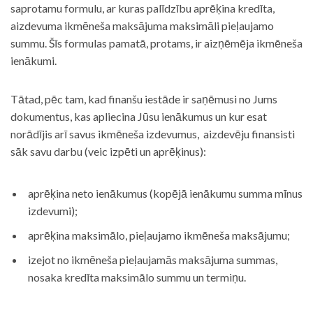
saprotamu formulu, ar kuras palīdzību aprēķina kredīta,
aizdevuma ikmēneša maksājuma maksimāli pieļaujamo
summu. Šīs formulas pamatā, protams, ir aizņēmēja ikmēneša
ienākumi.
Tātad, pēc tam, kad finanšu iestāde ir saņēmusi no Jums
dokumentus, kas apliecina Jūsu ienākumus un kur esat
norādījis arī savus ikmēneša izdevumus, aizdevēju finansisti
sāk savu darbu (veic izpēti un aprēķinus):
aprēķina neto ienākumus (kopējā ienākumu summa mīnus
izdevumi);
aprēķina maksimālo, pieļaujamo ikmēneša maksājumu;
izejot no ikmēneša pieļaujamās maksājuma summas,
nosaka kredīta maksimālo summu un termiņu.