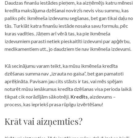
Daudzas finanšu iestādes pieņem, ka aizņēmējs katru mēnesi
kredīta maksājuma dzēšanai novirzīs nevis visu summu, kas
paliks pēc ikmēneša izdevumu segšanas, bet gan tikai daļu no
tās. Turklāt katra finanšu iestāde nosaka savu formulu, pēc
kuras vadīties. Jāņem arī vērā tas, ka pie ikmēneša
izdevumiem parasti netiek pieskaitīti izdevumi par apģērbu,
medikamentiem utt., jo daudziem tie nav ikmēneša izdevumi.
Kā secinājumu varam teikt, ka mūsu ikmēneša kredīta
dzēšanas summa nav „izrauta no gaisa”, bet gan pamatoti
aprēķināta. Pavisam jau cits stāsts ir tas, vai mēs spējam
noturēt mūsu ienākumus kredīta dzēšanas visa perioda laikā
tikpat cik norādījām sākotnēji.
Kredīts
, aizdevums –
process, kas iepriekš prasa rūpīgu izvērtēšanu!
Krāt vai aizņemties?