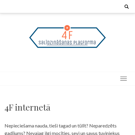
Skip
Search
for:
to
content
4F internetā
Nepieciešama nauda, tieši tagad un tūlīt? Neparedzēts
gadījums? Nevajag ilgi mocīties, sevi un savus tuviniekus