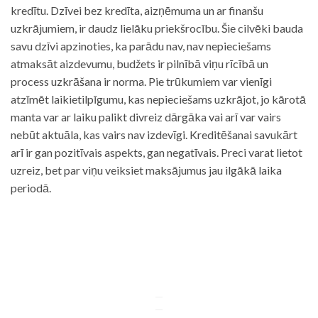
kredītu. Dzīvei bez kredīta, aizņēmuma un ar finanšu
uzkrājumiem, ir daudz lielāku priekšrocību. Šie cilvēki bauda
savu dzīvi apzinoties, ka parādu nav, nav nepieciešams
atmaksāt aizdevumu, budžets ir pilnībā viņu rīcībā un
process uzkrāšana ir norma. Pie trūkumiem var vienīgi
atzīmēt laikietilpīgumu, kas nepieciešams uzkrājot, jo kārotā
manta var ar laiku palikt divreiz dārgāka vai arī var vairs
nebūt aktuāla, kas vairs nav izdevīgi. Kreditēšanai savukārt
arī ir gan pozitīvais aspekts, gan negatīvais. Preci varat lietot
uzreiz, bet par viņu veiksiet maksājumus jau ilgākā laika
periodā.