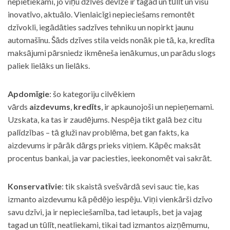
nepietiekami, jo viņu dzīves devīze ir tagad un tūlīt un visu
inovatīvo, aktuālo. Vienlaicīgi nepieciešams remontēt
dzīvokli, iegādāties sadzīves tehniku un nopirkt jaunu
automašīnu. Šāds dzīves stila veids nonāk pie tā, ka, kredīta
maksājumi pārsniedz ikmēneša ienākumus, un parādu slogs
paliek lielāks un lielāks.
Apdomīgie
: šo kategoriju cilvēkiem
vārds
aizdevums
,
kredīts
, ir apkaunojoši un nepieņemami.
Uzskata, ka tas ir zaudējums. Nespēja tikt galā bez citu
palīdzības – tā gluži nav problēma, bet gan fakts, ka
aizdevums ir pārāk dārgs prieks viņiem. Kāpēc maksāt
procentus bankai, ja var paciesties, ieekonomēt vai sakrāt.
Konservatīvie
: tik skaistā svešvārdā sevi sauc tie, kas
izmanto aizdevumu kā pēdējo iespēju. Viņi vienkārši dzīvo
savu dzīvi, ja ir nepieciešamība, tad ietaupīs, bet ja vajag
tagad un tūlīt, neatliekami, tikai tad izmantos aizņēmumu,