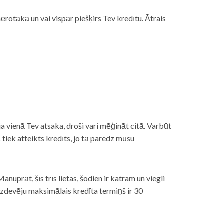
rotākā un vai vispār piešķirs Tev kredītu. Ātrais
āt, ja vienā Tev atsaka, droši vari mēģināt citā. Varbūt
iek atteikts kredīts, jo tā paredz mūsu
nuprāt, šīs trīs lietas, šodien ir katram un viegli
izdevēju maksimālais kredīta termiņš ir 30