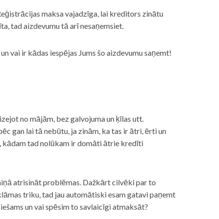
eģistrācijas maksa vajadzīga, lai kreditors zinātu
īta, tad aizdevumu tā arī nesaņemsiet.
s, un vai ir kādas iespējas Jums šo aizdevumu saņemt!
izejot no mājām, bez galvojuma un ķīlas utt.
gan lai tā nebūtu, ja zinām, ka tas ir ātri, ērti un
m, kādam tad nolūkam ir domāti ātrie kredīti
miņā atrisināt problēmas. Dažkārt cilvēki par to
lāmas triku, tad jau automātiski esam gatavi paņemt
ciešams un vai spēsim to savlaicīgi atmaksāt?