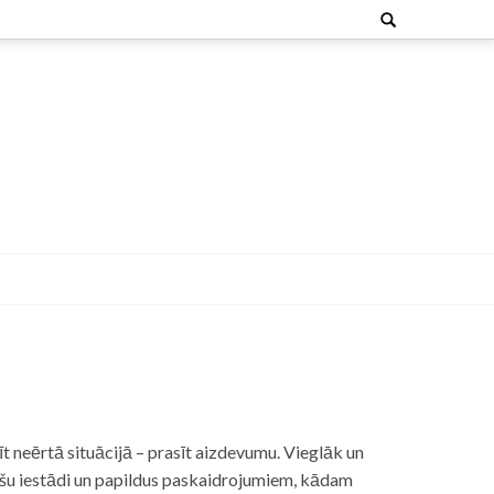
Search
for:
t neērtā situācijā – prasīt aizdevumu. Vieglāk un
nšu iestādi un papildus paskaidrojumiem, kādam