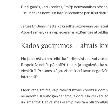
Bieži gadās, kad kredīta ņēmējs neuzmanības pēc nepar
Jūsu bankas kontu un lai pārliecinātos par Jūsu datu p
Ja tiešām Jums ir atteikt
kredīts
, aizdevums, es iete
Atcerēsimies, ka ir nepieciešams aizņemties atbildīgi
Kādos gadījumos – ātrais kre
Nu jau droši varam teikt, ka šodien visi zina vai vismaz
Respektīvi nebūs pārspīlēti teikts, ja apgalvošu, ka n
vienkārši. Protams, kā jau visam ir arī savas negatīv
internetā?
Nedrīkst aizmirst, ka pirmkārt ātrais kredīts ir domāt
nepadomā. Kāpēc gan neņemt, ja dod? Un vēl kad izd
un izmantot. Bet vai mēs esam pirms tam pārdomājuši 