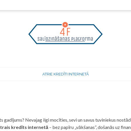
ATRIE KREDĪTI INTERNETĀ
 gadījums? Nevajag ilgi mocīties, sevi un savus tuviniekus nostādī
trais kredīts internetā
– bez papīru „vākšanas”, došanās uz fina