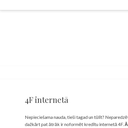
Skip
to
content
4F internetā
Nepieciešama nauda, tieši tagad un tūlīt? Neparedzēts
dažkārt pat ātrāk ir noformēt kredītu internetā 4F.
Ā