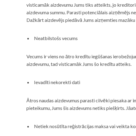
visticamāk aizdevumu Jums tiks atteikts, jo kreditor
aizdevuma summu. Parasti potenciālais aizņēmējs neņe
Dažkārt aizdevējs piedāvā Jums aizņemties mazāku
Neatbilstošs vecums
Vecums ir viens no ātro kredītu iegūšanas ierobežojum
aizdevumu, tad visticamāk Jums šo kredītu atteiks.
Ievadīti nekorekti dati
Ātros naudas aizdevumus parasti cilvēki piesaka ar i
pieteikumu, Jums šis aizdevums netiks piešķirts. Jāa
Netiek nosūtīta reģistrācijas maksa vai veikta ko