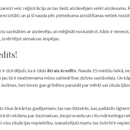
eizi veic reģistrāciju un tas liedz aizdevējam veikt aizdevumu. R
recizitāti, un ja šī nauda pēc pieteikuma aizsūtīšanas netiek nosūt
iktu sazināties ar aizdevēju, un mēģināt noskaidrot, kāds ir iemesl
, izvērtējot atmaksas iespējas.
dīts!
 ir dzirdējuši, ka ir tāds
ātrais kredīts
. Nauda 15 minūšu laikā, ne
u jau tā ir neatņemama mūsu sabiedrības dzīves sastāvdaļa. Un kāpēc 
ās iezīmes, bet šoreiz gan gribētos parunāt par mērķi vai situācijā
s tikai ārkārtas gadījumiem, tas nav līdzeklis, kas palīdzēs ilgter
zirdi reklāmu par bezmaksas, bezprocentu un citu mārketinga rek
visu situācijas nopietnību, izanalizējuši mums tas šobrīd ir nepie