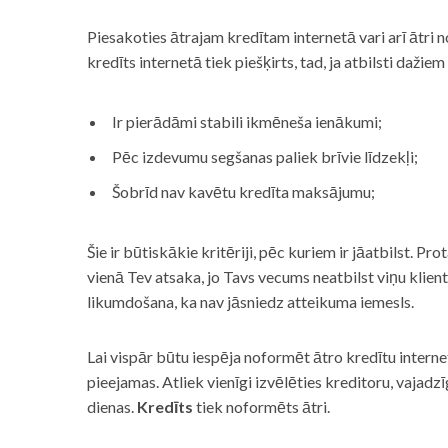
Piesakoties ātrajam kredītam internetā vari arī ātri 
kredīts internetā tiek piešķirts, tad, ja atbilsti dažiem
Ir pierādāmi stabili ikmēneša ienākumi;
Pēc izdevumu segšanas paliek brīvie līdzekļi;
Šobrīd nav kavētu kredīta maksājumu;
Šie ir būtiskākie kritēriji, pēc kuriem ir jāatbilst. Pro
vienā Tev atsaka, jo Tavs vecums neatbilst viņu klie
likumdošana, ka nav jāsniedz atteikuma iemesls.
Lai vispār būtu iespēja noformēt ātro kredītu internet
pieejamas. Atliek vienīgi izvēlēties kreditoru, vaja
dienas.
Kredīts
tiek noformēts ātri.