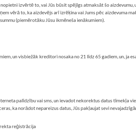
i nopietni izvērtē to, vai Jūs būsit spējīgs atmaksāt šo aizdevumu
m vērā to, ka aizdevējs arī izrēķina vai Jums pēc aizdevuma maks
 summu (piemērotāku Jūsu ikmēneša ienākumiem).
iem, un visbiežāk kreditori nosaka no 21 līdz 65 gadiem, un, ja es
nterneta palīdzību vai sms, un ievadot nekorektus datus tīmekļa vi
tceras, ka norādot nepareizus datus, Jūs pakļaujat sevi nevajadzī
rekta reģistrācija