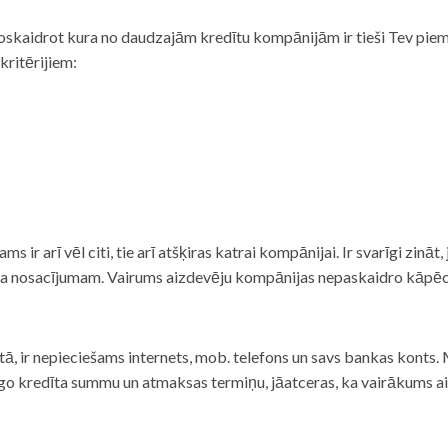
noskaidrot kura no daudzajām kredītu kompānijām ir tieši Tev piemē
 kritērijiem:
tams ir arī vēl citi, tie arī atšķiras katrai kompānijai. Ir svarīgi zin
nta nosacījumam. Vairums aizdevēju kompānijas nepaskaidro kāpēc t
ā, ir nepieciešams internets, mob. telefons un savs bankas konts. Ma
dzīgo kredīta summu un atmaksas termiņu, jāatceras, ka vairākums a