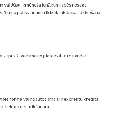
, un vai Jūsu ikmēneša ienākumi spēs nosegt
ājuma paliks finanšu līdzekļi ikdienas dzīvošanai.
at ārpus šī vecuma un pieteicāt ātro naudas
etnes formā vai nosūtot sms ar nekorektu kredīta
gām, liekām nepatikšanām.