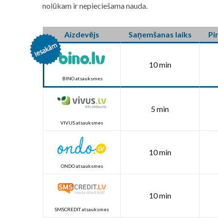
nolūkam ir nepieciešama nauda.
Aizdevējs
Saņemšanas laiks
Pi
10 min
BINO atsauksmes
5 min
VIVUS atsauksmes
10 min
ONDO atsauksmes
10 min
SMSCREDIT atsauksmes