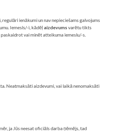
i, regulāri ienākumi un nav nepieciešams galvojums
vumu. Iemesls/-i, kādēļ
aizdevums
varētu tikts
s paskaidrot vai minēt atteikuma iemeslu/-s.
ojāta. Neatmaksāti aizdevumi, vai laikā nenomaksāti
mēr, ja Jūs neesat oficiāls darba ņēmējs, tad