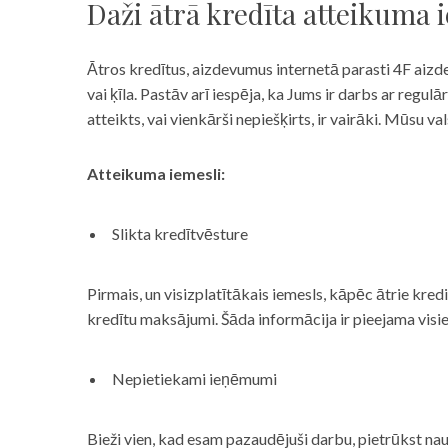
Daži ātrā kredīta atteikuma 
Ātros kredītus, aizdevumus internetā parasti 4F aizd
vai ķīla. Pastāv arī iespēja, ka Jums ir darbs ar reg
atteikts, vai vienkārši nepiešķirts, ir vairāki. Mūsu
Atteikuma iemesli:
Slikta kredītvēsture
Pirmais, un visizplatītākais iemesls, kāpēc ātrie kre
kredītu maksājumi. Šāda informācija ir pieejama visi
Nepietiekami ieņēmumi
Bieži vien, kad esam pazaudējuši darbu, pietrūkst nau