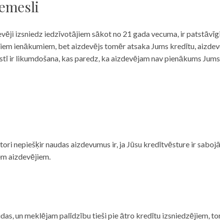
iemesli
evēji izsniedz iedzīvotājiem sākot no 21 gada vecuma, ir patstāvīg
ulāriem ienākumiem, bet aizdevējs tomēr atsaka Jums kredītu, aizde
 valstī ir likumdošana, kas paredz, ka aizdevējam nav pienākums Jum
ditori nepiešķir naudas aizdevumus ir, ja Jūsu kredītvēsture ir sab
em aizdevējiem.
das, un meklējam palīdzību tieši pie ātro kredītu izsniedzējiem, to