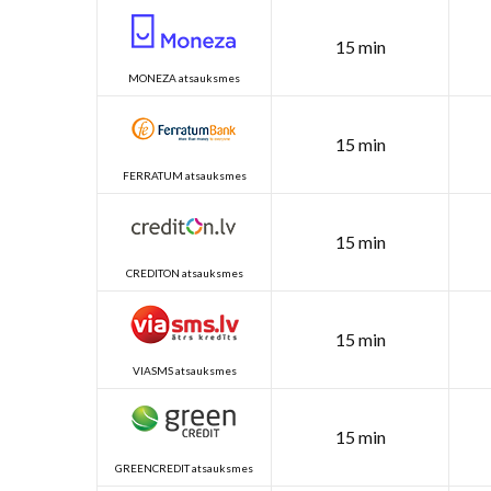
15 min
MONEZA atsauksmes
15 min
FERRATUM atsauksmes
15 min
CREDITON atsauksmes
15 min
VIASMS atsauksmes
15 min
GREENCREDIT atsauksmes