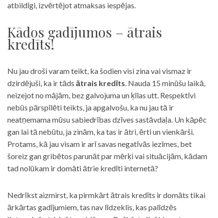
atbildīgi, izvērtējot atmaksas iespējas.
Kādos gadījumos – ātrais
kredīts!
Nu jau droši varam teikt, ka šodien visi zina vai vismaz ir
dzirdējuši, ka ir tāds
ātrais kredīts
. Nauda 15 minūšu laikā,
neizejot no mājām, bez galvojuma un ķīlas utt. Respektīvi
nebūs pārspīlēti teikts, ja apgalvošu, ka nu jau tā ir
neatņemama mūsu sabiedrības dzīves sastāvdaļa. Un kāpēc
gan lai tā nebūtu, ja zinām, ka tas ir ātri, ērti un vienkārši.
Protams, kā jau visam ir arī savas negatīvās iezīmes, bet
šoreiz gan gribētos parunāt par mērķi vai situācijām, kādam
tad nolūkam ir domāti ātrie kredīti internetā?
Nedrīkst aizmirst, ka pirmkārt ātrais kredīts ir domāts tikai
ārkārtas gadījumiem, tas nav līdzeklis, kas palīdzēs