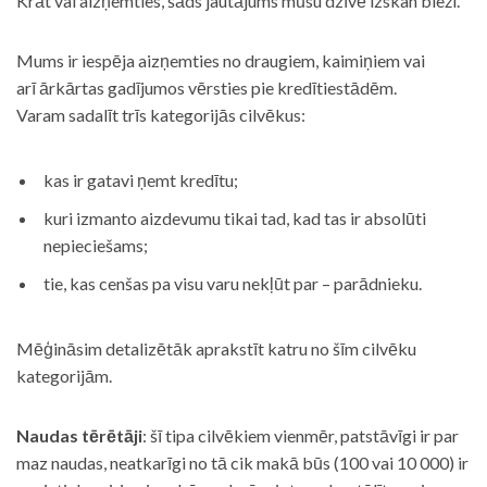
Krāt vai aizņemties, šāds jautājums mūsu dzīvē izskan bieži.
Mums ir iespēja aizņemties no draugiem, kaimiņiem vai
arī ārkārtas gadījumos vērsties pie kredītiestādēm.
Varam sadalīt trīs kategorijās cilvēkus:
kas ir gatavi ņemt kredītu;
kuri izmanto aizdevumu tikai tad, kad tas ir absolūti
nepieciešams;
tie, kas cenšas pa visu varu nekļūt par – parādnieku.
Mēģināsim detalizētāk aprakstīt katru no šīm cilvēku
kategorijām.
Naudas tērētāji
: šī tipa cilvēkiem vienmēr, patstāvīgi ir par
maz naudas, neatkarīgi no tā cik makā būs (100 vai 10 000) ir