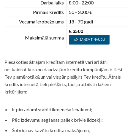
Darba laiks
8:00 - 22:00
Pirmais kredīts
50 - 3000 €
Vecuma ierobežojums
18 - 70 gadi
€ 3500
Maksimālā summa
SAŅEMT NAUDU
Piesakoties ātrajam kredītam internetā vari arī ātri
noskaidrot kura no daudzajām kredītu kompānijām ir tieši
Tev piemērotākā un vai vispār piešķirs Tev kredītu. Ātrais
kredīts internetā tiek piešķirts, tad, ja atbilsti dažiem
kritērijiem:
Ir pierādāmi stabili ikmēneša ienākumi;
Pēc izdevumu segšanas paliek brīvie līdzekļi;
Šobrīd nav kavētu kredīta maksājumu;