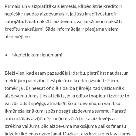
Pirmais, un visizplatītākais iemesls, kāpēc ātrie kreditori
nepiešķir naudas aizdevumus ir, ja Jūsu kredītvēsture ir
sabojāta. Neatmaksāti aizdevumi, vai laikā nenomaksāti
kredītu maksājumi. Šāda informācija ir pieejama visiem
aizdevējiem.
Nepietiekami ieņēmumi
Bieži vien, kad esam pazaudējuši darbu, pietrūkst naudas, un
meklējam palīdzību tieši pie ātro kredītu izsniedzējiem,
tomēr, ja Jūs neesat oficiāls darba ņēmējs, tad visticamāk
aizdevumu Jums tiks atteikts, jo kreditori nopietni izvērtē to,
vai Jūs būsit spējīgs atmaksāt šo aizdevumu, un vai Jūsu
ikmēneša ienākumi spēs nosegt aizdevuma summu. Parasti
potenciālais aizņēmējs neņem vērā to, ka aizdevējs arī
izrēķina vai Jums pēc aizdevuma maksājuma paliks finanšu
līdzekļi ikdienas dzīvošanai. Dažkārt aizdevējs piedāvā Jums