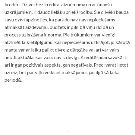
kredītu. Dzīvei bez kredīta, aizņēmuma un ar finanšu
uzkrājumiem, ir daudz lielāku priekšrocību. Šie cilvēki bauda
savu dzīvi apzinoties, ka parādu nav, nav nepieciešams
atmaksāt aizdevumu, budžets ir pilnībā viņu rīcībā un
process uzkrāšana ir norma. Pie trūkumiem var vienīgi
atzīmēt laikietilpīgumu, kas nepieciešams uzkrājot, jo kārotā
manta var ar laiku palikt divreiz dārgāka vai arī var vairs
nebūt aktuāla, kas vairs nav izdevīgi. Kreditēšanai savukārt
arī ir gan pozitīvais aspekts, gan negatīvais. Preci varat lietot
uzreiz, bet par viņu veiksiet maksājumus jau ilgākā laika
periodā.