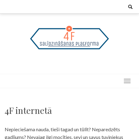
Skip
Search
for:
to
content
4F internetā
Nepieciešama nauda, tieši tagad un tūlīt? Neparedzēts
gadījums? Nevajag ilgi mocīties, sevi un savus tuviniekus