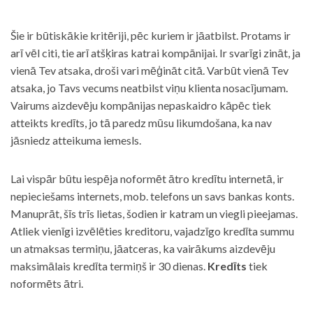
Šie ir būtiskākie kritēriji, pēc kuriem ir jāatbilst. Protams ir
arī vēl citi, tie arī atšķiras katrai kompānijai. Ir svarīgi zināt, ja
vienā Tev atsaka, droši vari mēģināt citā. Varbūt vienā Tev
atsaka, jo Tavs vecums neatbilst viņu klienta nosacījumam.
Vairums aizdevēju kompānijas nepaskaidro kāpēc tiek
atteikts kredīts, jo tā paredz mūsu likumdošana, ka nav
jāsniedz atteikuma iemesls.
Lai vispār būtu iespēja noformēt ātro kredītu internetā, ir
nepieciešams internets, mob. telefons un savs bankas konts.
Manuprāt, šīs trīs lietas, šodien ir katram un viegli pieejamas.
Atliek vienīgi izvēlēties kreditoru, vajadzīgo kredīta summu
un atmaksas termiņu, jāatceras, ka vairākums aizdevēju
maksimālais kredīta termiņš ir 30 dienas.
Kredīts
tiek
noformēts ātri.