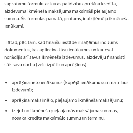
saprotamu formulu, ar kuras palīdzību aprēķina kredīta,
aizdevuma ikmēneša maksājuma maksimāli pieļaujamo
summu. Šīs formulas pamatā, protams, ir aizņēmēja ikmēneša
ienākumi.
Tātad, pēc tam, kad finanšu iestāde ir saņēmusi no Jums
dokumentus, kas apliecina Jūsu ienākumus un kur esat
norādījis arī savus ikmēneša izdevumus, aizdevēju finansisti
sāk savu darbu (veic izpēti un aprēķinus):
aprēķina neto ienākumus (kopējā ienākumu summa mīnus
izdevumi);
aprēķina maksimālo, pieļaujamo ikmēneša maksājumu;
izejot no ikmēneša pieļaujamās maksājuma summas,
nosaka kredīta maksimālo summu un termiņu.