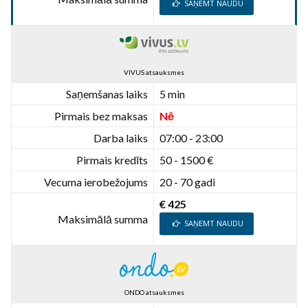
SAŅEMT NAUDU
VIVUS atsauksmes
Saņemšanas laiks
5 min
Pirmais bez maksas
Nē
Darba laiks
07:00 - 23:00
Pirmais kredīts
50 - 1500 €
Vecuma ierobežojums
20 - 70 gadi
€ 425
Maksimālā summa
SAŅEMT NAUDU
ONDO atsauksmes