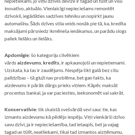
nepietiekami, jo viņu dzīves devīze ir tagad un tūlīt un visu
inovatīvo, aktuālo. Vienlaicīgi nepieciešams remontēt
dzīvokli, iegādāties sadzīves tehniku un nopirkt jaunu
automašīnu. Šāds dzīves stila veids nonāk pie tā, ka, kredīta
maksājumi pārsniedz ikmēneša ienākumus, un parādu slogs
paliek lielāks un lielāks.
Apdomīgie
: šo kategoriju cilvēkiem
vārds
aizdevums
,
kredīts
, ir apkaunojoši un nepieņemami.
Uzskata, ka tas ir zaudējums. Nespēja tikt galā bez citu
palīdzības – tā gluži nav problēma, bet gan fakts, ka
aizdevums ir pārāk dārgs prieks viņiem. Kāpēc maksāt
procentus bankai, ja var paciesties, ieekonomēt vai sakrāt.
Konservatīvie
: tik skaistā svešvārdā sevi sauc tie, kas
izmanto aizdevumu kā pēdējo iespēju. Viņi vienkārši dzīvo
savu dzīvi, ja ir nepieciešamība, tad ietaupīs, bet ja vajag
tagad un tūlīt, neatliekami, tikai tad izmantos aizņēmumu,