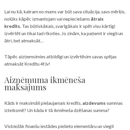
Lai nu kā, katram no mums var būt sava situācija, savs mērķis,
nolūks kāpēc izmantojam vai nepieciešams
ātrais
kredīts.
Tas būtiskākais, svarīgākais ir spēt visu kārtīgi
izvērtēt un tikai tad rīkoties. Jo zinām, ka paņemt ir viegli un
ātri, bet atmaksāt…
Tāpēc aizņemsimies atbildīgi un izvērtēsim savas spējas
atmaksāt Kredītu 4f.lv!
Aizņēmuma ikmēneša
maksājums
Kāds ir maksimāli pieļaujamais kredīts,
aizdevums
summas
izteiksmē? Un kāda ir tā ikmēneša dzēšanas summa?
Visbiežāk finanšu iestādes pielieto elementāru un viegli