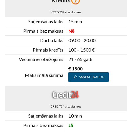
KREDITS7 atsauksmes
Saņemšanas laiks
15 min
Pirmais bez maksas
Nē
Darba laiks
09:00 - 20:00
Pirmais kredīts
100 – 1500 €
Vecuma ierobežojums
21 - 65 gadi
€ 1500
Maksimālā summa
SAŅEMT NAUDU
CREDIT24 atsauksmes
Saņemšanas laiks
10 min
Pirmais bez maksas
Jā