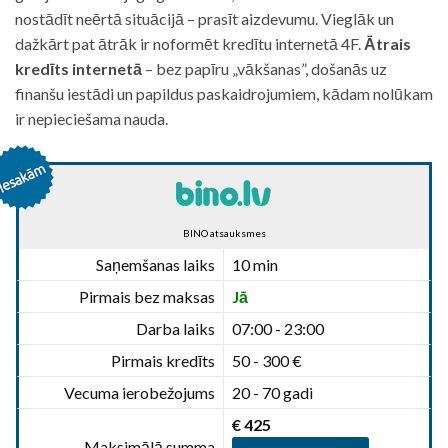
nostādīt neērtā situācijā – prasīt aizdevumu. Vieglāk un
dažkārt pat ātrāk ir noformēt kredītu internetā 4F.
Ātrais
kredīts internetā
– bez papīru „vākšanas”, došanās uz
finanšu iestādi un papildus paskaidrojumiem, kādam nolūkam
ir nepieciešama nauda.
BINO atsauksmes
Saņemšanas laiks
10 min
Pirmais bez maksas
Jā
Darba laiks
07:00 - 23:00
Pirmais kredīts
50 - 300 €
Vecuma ierobežojums
20 - 70 gadi
€ 425
Maksimālā summa