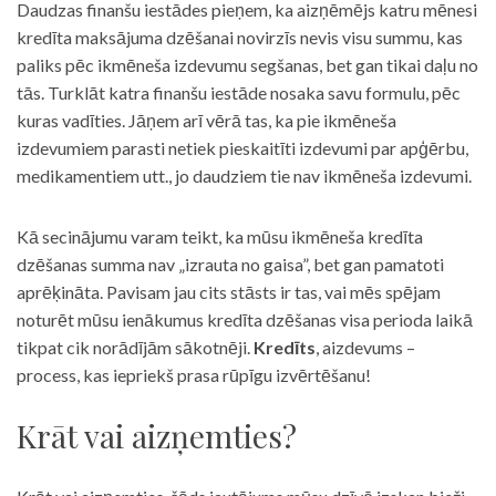
Daudzas finanšu iestādes pieņem, ka aizņēmējs katru mēnesi
kredīta maksājuma dzēšanai novirzīs nevis visu summu, kas
paliks pēc ikmēneša izdevumu segšanas, bet gan tikai daļu no
tās. Turklāt katra finanšu iestāde nosaka savu formulu, pēc
kuras vadīties. Jāņem arī vērā tas, ka pie ikmēneša
izdevumiem parasti netiek pieskaitīti izdevumi par apģērbu,
medikamentiem utt., jo daudziem tie nav ikmēneša izdevumi.
Kā secinājumu varam teikt, ka mūsu ikmēneša kredīta
dzēšanas summa nav „izrauta no gaisa”, bet gan pamatoti
aprēķināta. Pavisam jau cits stāsts ir tas, vai mēs spējam
noturēt mūsu ienākumus kredīta dzēšanas visa perioda laikā
tikpat cik norādījām sākotnēji.
Kredīts
, aizdevums –
process, kas iepriekš prasa rūpīgu izvērtēšanu!
Krāt vai aizņemties?