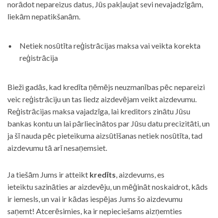
norādot nepareizus datus, Jūs pakļaujat sevi nevajadzīgām,
liekām nepatikšanām.
Netiek nosūtīta reģistrācijas maksa vai veikta korekta
reģistrācija
Bieži gadās, kad kredīta ņēmējs neuzmanības pēc nepareizi
veic reģistrāciju un tas liedz aizdevējam veikt aizdevumu.
Reģistrācijas maksa vajadzīga, lai kreditors zinātu Jūsu
bankas kontu un lai pārliecinātos par Jūsu datu precizitāti, un
ja šī nauda pēc pieteikuma aizsūtīšanas netiek nosūtīta, tad
aizdevumu tā arī nesaņemsiet.
Ja tiešām Jums ir atteikt
kredīts
, aizdevums, es
ieteiktu sazināties ar aizdevēju, un mēģināt noskaidrot, kāds
ir iemesls, un vai ir kādas iespējas Jums šo aizdevumu
saņemt! Atcerēsimies, ka ir nepieciešams aizņemties