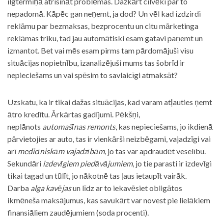
ilgtermiņā atrisināt problēmas. Dažkārt cilvēki par to
nepadomā. Kāpēc gan neņemt, ja dod? Un vēl kad izdzirdi
reklāmu par bezmaksas, bezprocentu un citu mārketinga
reklāmas triku, tad jau automātiski esam gatavi paņemt un
izmantot. Bet vai mēs esam pirms tam pārdomājuši visu
situācijas nopietnību, izanalizējuši mums tas šobrīd ir
nepieciešams un vai spēsim to savlaicīgi atmaksāt?
Uzskatu, ka ir tikai dažas situācijas, kad varam atļauties ņemt
ātro kredītu. Ārkārtas gadījumi. Pēkšņi,
neplānots
automašīnas remonts
, kas nepieciešams, jo ikdienā
pārvietojies ar auto, tas ir vienkārši neizbēgami, vajadzīgi vai
arī
medicīniskām vajadzībām
, jo tas var apdraudēt veselību.
Sekundāri
izdevīgiem piedāvājumiem
, jo tie parasti ir izdevīgi
tikai tagad un tūlīt, jo nākotnē tas ļaus ietaupīt vairāk.
Darba
alga kavējas
un līdz ar to iekavēsiet obligātos
ikmēneša maksājumus, kas savukārt var novest pie lielākiem
finansiāliem zaudējumiem (soda procenti).