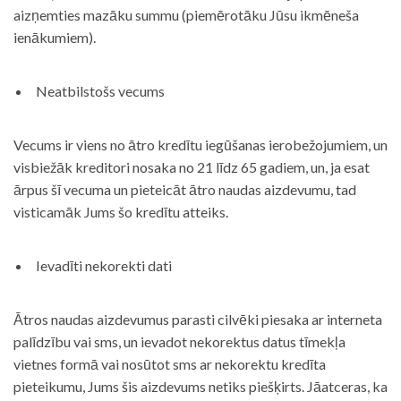
aizņemties mazāku summu (piemērotāku Jūsu ikmēneša
ienākumiem).
Neatbilstošs vecums
Vecums ir viens no ātro kredītu iegūšanas ierobežojumiem, un
visbiežāk kreditori nosaka no 21 līdz 65 gadiem, un, ja esat
ārpus šī vecuma un pieteicāt ātro naudas aizdevumu, tad
visticamāk Jums šo kredītu atteiks.
Ievadīti nekorekti dati
Ātros naudas aizdevumus parasti cilvēki piesaka ar interneta
palīdzību vai sms, un ievadot nekorektus datus tīmekļa
vietnes formā vai nosūtot sms ar nekorektu kredīta
pieteikumu, Jums šis aizdevums netiks piešķirts. Jāatceras, ka