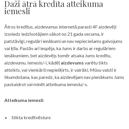
Daži ātrā kredīta atteikuma
iemesli
Ātros kredītus, aizdevumus internetā parasti 4F aizdevēji
izsniedz iedzīvotājiem sākot no 21 gada vecuma, ir
patstāvīgi, regulāri ienākumi un nav nepieciešams galvojums
vai ķīla. Pastāv arī iespēja, ka Jums ir darbs ar regulāriem
ienākumiem, bet aizdevējs tomēr atsaka Jums kredītu,
aizdevumu. Iemesls/-i, kādēļ
aizdevums
varētu tikts
atteikts, vai vienkārši nepiešķirts, ir vairāki. Mūsu valstī ir
likumdošana, kas paredz, ka aizdevējam nav pienākums Jums
paskaidrot vai minēt atteikuma iemeslu/-s.
Atteikuma iemesli:
Slikta kredītvēsture