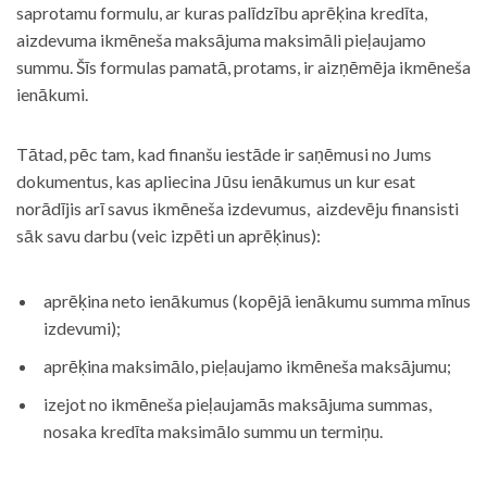
saprotamu formulu, ar kuras palīdzību aprēķina kredīta,
aizdevuma ikmēneša maksājuma maksimāli pieļaujamo
summu. Šīs formulas pamatā, protams, ir aizņēmēja ikmēneša
ienākumi.
Tātad, pēc tam, kad finanšu iestāde ir saņēmusi no Jums
dokumentus, kas apliecina Jūsu ienākumus un kur esat
norādījis arī savus ikmēneša izdevumus, aizdevēju finansisti
sāk savu darbu (veic izpēti un aprēķinus):
aprēķina neto ienākumus (kopējā ienākumu summa mīnus
izdevumi);
aprēķina maksimālo, pieļaujamo ikmēneša maksājumu;
izejot no ikmēneša pieļaujamās maksājuma summas,
nosaka kredīta maksimālo summu un termiņu.