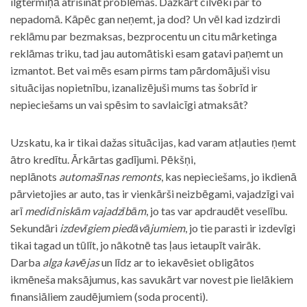
ilgtermiņā atrisināt problēmas. Dažkārt cilvēki par to
nepadomā. Kāpēc gan neņemt, ja dod? Un vēl kad izdzirdi
reklāmu par bezmaksas, bezprocentu un citu mārketinga
reklāmas triku, tad jau automātiski esam gatavi paņemt un
izmantot. Bet vai mēs esam pirms tam pārdomājuši visu
situācijas nopietnību, izanalizējuši mums tas šobrīd ir
nepieciešams un vai spēsim to savlaicīgi atmaksāt?
Uzskatu, ka ir tikai dažas situācijas, kad varam atļauties ņemt
ātro kredītu. Ārkārtas gadījumi. Pēkšņi,
neplānots
automašīnas remonts
, kas nepieciešams, jo ikdienā
pārvietojies ar auto, tas ir vienkārši neizbēgami, vajadzīgi vai
arī
medicīniskām vajadzībām
, jo tas var apdraudēt veselību.
Sekundāri
izdevīgiem piedāvājumiem
, jo tie parasti ir izdevīgi
tikai tagad un tūlīt, jo nākotnē tas ļaus ietaupīt vairāk.
Darba
alga kavējas
un līdz ar to iekavēsiet obligātos
ikmēneša maksājumus, kas savukārt var novest pie lielākiem
finansiāliem zaudējumiem (soda procenti).