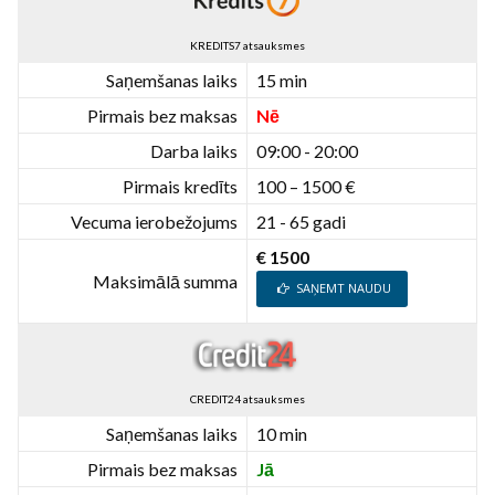
KREDITS7 atsauksmes
Saņemšanas laiks
15 min
Pirmais bez maksas
Nē
Darba laiks
09:00 - 20:00
Pirmais kredīts
100 – 1500 €
Vecuma ierobežojums
21 - 65 gadi
€ 1500
Maksimālā summa
SAŅEMT NAUDU
CREDIT24 atsauksmes
Saņemšanas laiks
10 min
Pirmais bez maksas
Jā