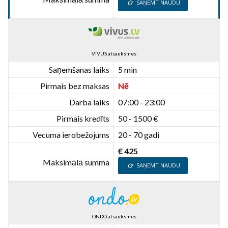
SAŅEMT NAUDU
VIVUS atsauksmes
Saņemšanas laiks
5 min
Pirmais bez maksas
Nē
Darba laiks
07:00 - 23:00
Pirmais kredīts
50 - 1500 €
Vecuma ierobežojums
20 - 70 gadi
€ 425
Maksimālā summa
SAŅEMT NAUDU
ONDO atsauksmes