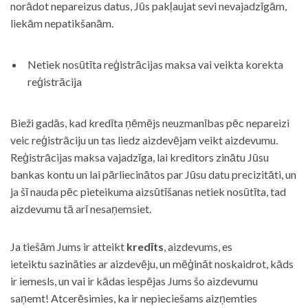
norādot nepareizus datus, Jūs pakļaujat sevi nevajadzīgām,
liekām nepatikšanām.
Netiek nosūtīta reģistrācijas maksa vai veikta korekta
reģistrācija
Bieži gadās, kad kredīta ņēmējs neuzmanības pēc nepareizi
veic reģistrāciju un tas liedz aizdevējam veikt aizdevumu.
Reģistrācijas maksa vajadzīga, lai kreditors zinātu Jūsu
bankas kontu un lai pārliecinātos par Jūsu datu precizitāti, un
ja šī nauda pēc pieteikuma aizsūtīšanas netiek nosūtīta, tad
aizdevumu tā arī nesaņemsiet.
Ja tiešām Jums ir atteikt
kredīts
, aizdevums, es
ieteiktu sazināties ar aizdevēju, un mēģināt noskaidrot, kāds
ir iemesls, un vai ir kādas iespējas Jums šo aizdevumu
saņemt! Atcerēsimies, ka ir nepieciešams aizņemties