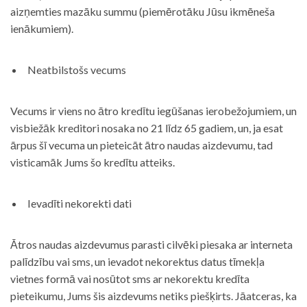
aizņemties mazāku summu (piemērotāku Jūsu ikmēneša
ienākumiem).
Neatbilstošs vecums
Vecums ir viens no ātro kredītu iegūšanas ierobežojumiem, un
visbiežāk kreditori nosaka no 21 līdz 65 gadiem, un, ja esat
ārpus šī vecuma un pieteicāt ātro naudas aizdevumu, tad
visticamāk Jums šo kredītu atteiks.
Ievadīti nekorekti dati
Ātros naudas aizdevumus parasti cilvēki piesaka ar interneta
palīdzību vai sms, un ievadot nekorektus datus tīmekļa
vietnes formā vai nosūtot sms ar nekorektu kredīta
pieteikumu, Jums šis aizdevums netiks piešķirts. Jāatceras, ka