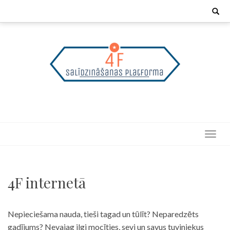
Skip
Search
for:
to
content
4F internetā
Nepieciešama nauda, tieši tagad un tūlīt? Neparedzēts
gadījums? Nevajag ilgi mocīties, sevi un savus tuviniekus