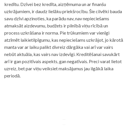
kredītu. Dzīvei bez kredīta, aizņēmuma un ar finanšu
uzkrājumiem, ir daudz lielāku priekšrocību. Šie cilvēki bauda
savu dzīvi apzinoties, ka parādu nav, nav nepieciešams
atmaksāt aizdevumu, budžets ir pilnībā viņu rīcībā un
process uzkrāšana ir norma. Pie trūkumiem var vienīgi
atzīmēt laikietilpīgumu, kas nepieciešams uzkrājot, jo kārotā
manta var ar laiku palikt divreiz dārgāka vai arī var vairs
nebūt aktuāla, kas vairs nav izdevīgi. Kreditēšanai savukārt
arī ir gan pozitīvais aspekts, gan negatīvais. Preci varat lietot
uzreiz, bet par viņu veiksiet maksājumus jau ilgākā laika
periodā.