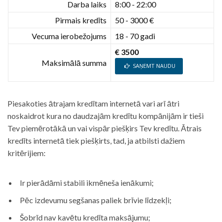
Darba laiks
8:00 - 22:00
Pirmais kredīts
50 - 3000 €
Vecuma ierobežojums
18 - 70 gadi
€ 3500
Maksimālā summa
SAŅEMT NAUDU
Piesakoties ātrajam kredītam internetā vari arī ātri
noskaidrot kura no daudzajām kredītu kompānijām ir tieši
Tev piemērotākā un vai vispār piešķirs Tev kredītu. Ātrais
kredīts internetā tiek piešķirts, tad, ja atbilsti dažiem
kritērijiem:
Ir pierādāmi stabili ikmēneša ienākumi;
Pēc izdevumu segšanas paliek brīvie līdzekļi;
Šobrīd nav kavētu kredīta maksājumu;