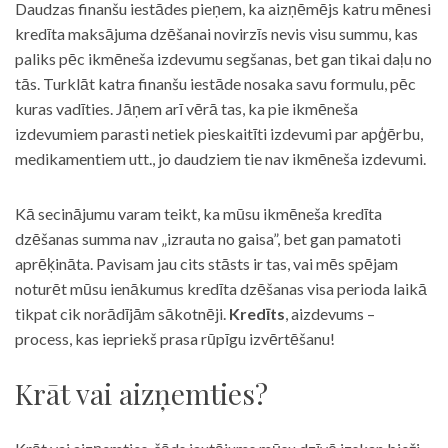
Daudzas finanšu iestādes pieņem, ka aizņēmējs katru mēnesi
kredīta maksājuma dzēšanai novirzīs nevis visu summu, kas
paliks pēc ikmēneša izdevumu segšanas, bet gan tikai daļu no
tās. Turklāt katra finanšu iestāde nosaka savu formulu, pēc
kuras vadīties. Jāņem arī vērā tas, ka pie ikmēneša
izdevumiem parasti netiek pieskaitīti izdevumi par apģērbu,
medikamentiem utt., jo daudziem tie nav ikmēneša izdevumi.
Kā secinājumu varam teikt, ka mūsu ikmēneša kredīta
dzēšanas summa nav „izrauta no gaisa”, bet gan pamatoti
aprēķināta. Pavisam jau cits stāsts ir tas, vai mēs spējam
noturēt mūsu ienākumus kredīta dzēšanas visa perioda laikā
tikpat cik norādījām sākotnēji.
Kredīts
, aizdevums –
process, kas iepriekš prasa rūpīgu izvērtēšanu!
Krāt vai aizņemties?