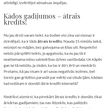
atbildīgi, izvērtējot atmaksas iespējas.
Kādos gadījumos – ātrais
kredīts!
Nu jau droši varam teikt, ka šodien visi zina vai vismaz ir
dzirdējuši, ka ir tāds
ātrais kredīts
. Nauda 15 minūšu laikā,
neizejot no mājām, bez galvojuma un ķīlas utt. Respektīvi
nebūs pārspīlēti teikts, ja apgalvošu, ka nu jau tā ir
neatņemama mūsu sabiedrības dzīves sastāvdaļa. Un kāpēc
gan lai tā nebūtu, ja zinām, ka tas ir ātri, ērti un vienkārši.
Protams, kā jau visam ir arī savas negatīvās iezīmes, bet
šoreiz gan gribētos parunāt par mērķi vai situācijām, kādam
tad nolūkam ir domāti ātrie kredīti internetā?
Nedrīkst aizmirst, ka pirmkārt ātrais kredīts ir domāts tikai
ārkārtas gadījumiem, tas nav līdzeklis, kas palīdzēs