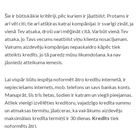
Šie ir būtiskākie kritēriji, pēc kuriem ir jāatbilst. Protams ir
arī vēl citi, tie arī atšķiras katrai kompānijai. Ir svarīgi zināt, ja
vienā Tev atsaka, droši vari mēģināt citā. Varbūt vienā Tev
atsaka, jo Tavs vecums neatbilst viņu klienta nosacījumam.
Vairums aizdevēju kompānijas nepaskaidro kāpēc tiek
atteikts kredīts, jo tā paredz mūsu likumdošana, ka nav
jāsniedz atteikuma iemesls.
Lai vispār būtu iespēja noformēt ātro kredītu internetā, ir
nepieciešams internets, mob. telefons un savs bankas konts.
Manuprāt, šīs trīs lietas, šodien ir katram un viegli pieejamas.
Atliek vienīgi izvēlēties kreditoru, vajadzīgo kredīta summu
un atmaksas termiņu, jāatceras, ka vairākums aizdevēju
maksimālais kredīta termiņš ir 30 dienas.
Kredīts
tiek
noformēts ātri.