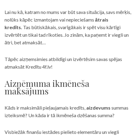
Lai nu kā, katram no mums var būt sava situācija, savs mērķis,
nolūks kāpēc izmantojam vai nepieciešams
ātrais
kredīts.
Tas būtiskākais, svarīgākais ir spēt visu kārtīgi
izvērtēt un tikai tad rīkoties. Jo zinām, ka paņemt ir viegli un
ātri, bet atmaksāt…
Tāpēc aizņemsimies atbildīgi un izvērtēsim savas spējas
atmaksāt Kredītu 4f.lv!
Aizņēmuma ikmēneša
maksājums
Kāds ir maksimāli pieļaujamais kredīts,
aizdevums
summas
izteiksmē? Un kāda ir tā ikmēneša dzēšanas summa?
Visbiežāk finanšu iestādes pielieto elementāru un viegli