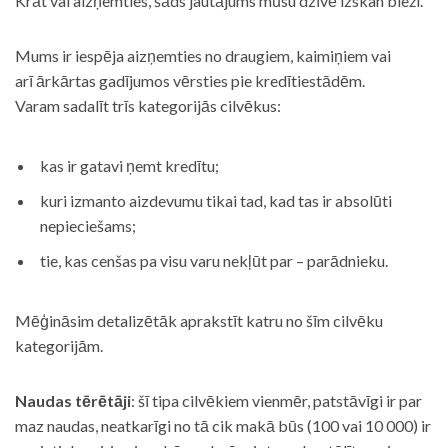
Krāt vai aizņemties, šāds jautājums mūsu dzīvē izskan bieži.
Mums ir iespēja aizņemties no draugiem, kaimiņiem vai
arī ārkārtas gadījumos vērsties pie kredītiestādēm.
Varam sadalīt trīs kategorijās cilvēkus:
kas ir gatavi ņemt kredītu;
kuri izmanto aizdevumu tikai tad, kad tas ir absolūti
nepieciešams;
tie, kas cenšas pa visu varu nekļūt par – parādnieku.
Mēģināsim detalizētāk aprakstīt katru no šīm cilvēku
kategorijām.
Naudas tērētāji
: šī tipa cilvēkiem vienmēr, patstāvīgi ir par
maz naudas, neatkarīgi no tā cik makā būs (100 vai 10 000) ir