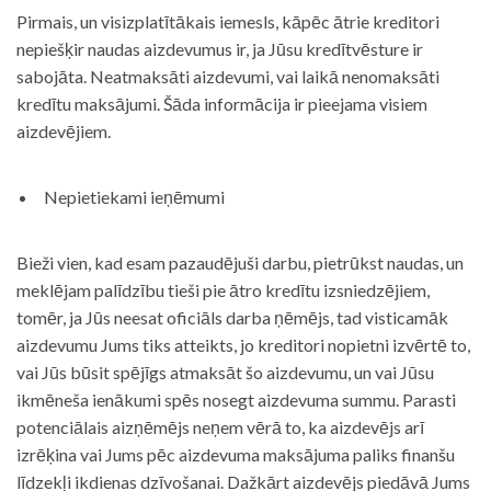
Pirmais, un visizplatītākais iemesls, kāpēc ātrie kreditori
nepiešķir naudas aizdevumus ir, ja Jūsu kredītvēsture ir
sabojāta. Neatmaksāti aizdevumi, vai laikā nenomaksāti
kredītu maksājumi. Šāda informācija ir pieejama visiem
aizdevējiem.
Nepietiekami ieņēmumi
Bieži vien, kad esam pazaudējuši darbu, pietrūkst naudas, un
meklējam palīdzību tieši pie ātro kredītu izsniedzējiem,
tomēr, ja Jūs neesat oficiāls darba ņēmējs, tad visticamāk
aizdevumu Jums tiks atteikts, jo kreditori nopietni izvērtē to,
vai Jūs būsit spējīgs atmaksāt šo aizdevumu, un vai Jūsu
ikmēneša ienākumi spēs nosegt aizdevuma summu. Parasti
potenciālais aizņēmējs neņem vērā to, ka aizdevējs arī
izrēķina vai Jums pēc aizdevuma maksājuma paliks finanšu
līdzekļi ikdienas dzīvošanai. Dažkārt aizdevējs piedāvā Jums