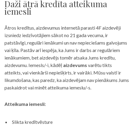
Daži ātrā kredīta atteikuma
iemesli
Ātros kredītus, aizdevumus internetā parasti 4F aizdevēji
izsniedz iedzīvotājiem sākot no 21 gada vecuma, ir
patstāvīgi, regulāri ienākumi un nav nepieciešams galvojums
vai ķīla. Pastāv arī iespēja, ka Jums ir darbs ar regulāriem
ienākumiem, bet aizdevējs tomēr atsaka Jums kredītu,
aizdevumu. Iemesls/-i, kādēļ
aizdevums
varētu tikts
atteikts, vai vienkārši nepiešķirts, ir vairāki. Mūsu valstī ir
likumdošana, kas paredz, ka aizdevējam nav pienākums Jums
paskaidrot vai minēt atteikuma iemeslu/-s.
Atteikuma iemesli:
Slikta kredītvēsture