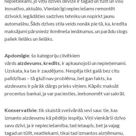
nepietiekami, jo viņu dzīves devīze ir tagad un tūlīt un visu
inovatīvo, aktuālo. Vienlaicīgi nepieciešams remontēt
dzīvokli, iegādāties sadzīves tehniku un nopirkt jaunu
automašīnu. Šāds dzīves stila veids nonāk pie tā, ka, kredīta
maksājumi pārsniedz ikmēneša ienākumus, un parādu slogs
paliek lielāks un lielāks.
Apdomīgie
: šo kategoriju cilvēkiem
vārds
aizdevums
,
kredīts
, ir apkaunojoši un nepieņemami.
Uzskata, ka tas ir zaudējums. Nespēja tikt galā bez citu
palīdzības – tā gluži nav problēma, bet gan fakts, ka
aizdevums ir pārāk dārgs prieks viņiem. Kāpēc maksāt
procentus bankai, ja var paciesties, ieekonomēt vai sakrāt.
Konservatīvie
: tik skaistā svešvārdā sevi sauc tie, kas
izmanto aizdevumu kā pēdējo iespēju. Viņi vienkārši dzīvo
savu dzīvi, ja ir nepieciešamība, tad ietaupīs, bet ja vajag
tagad un tūlīt, neatliekami, tikai tad izmantos aizņēmumu,