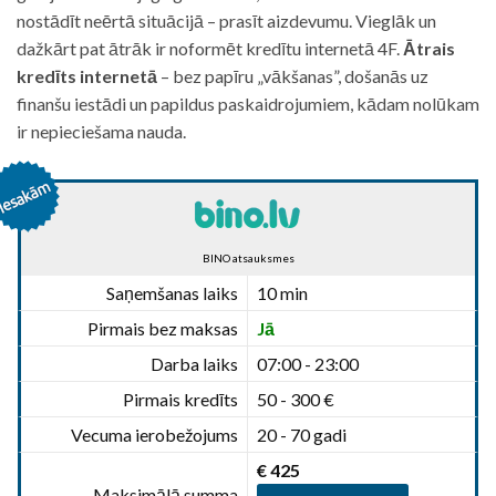
nostādīt neērtā situācijā – prasīt aizdevumu. Vieglāk un
dažkārt pat ātrāk ir noformēt kredītu internetā 4F.
Ātrais
kredīts internetā
– bez papīru „vākšanas”, došanās uz
finanšu iestādi un papildus paskaidrojumiem, kādam nolūkam
ir nepieciešama nauda.
BINO atsauksmes
Saņemšanas laiks
10 min
Pirmais bez maksas
Jā
Darba laiks
07:00 - 23:00
Pirmais kredīts
50 - 300 €
Vecuma ierobežojums
20 - 70 gadi
€ 425
Maksimālā summa