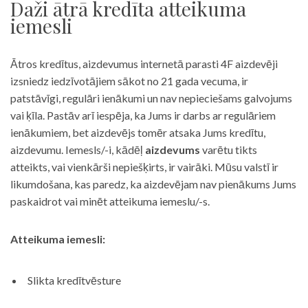
Daži ātrā kredīta atteikuma
iemesli
Ātros kredītus, aizdevumus internetā parasti 4F aizdevēji
izsniedz iedzīvotājiem sākot no 21 gada vecuma, ir
patstāvīgi, regulāri ienākumi un nav nepieciešams galvojums
vai ķīla. Pastāv arī iespēja, ka Jums ir darbs ar regulāriem
ienākumiem, bet aizdevējs tomēr atsaka Jums kredītu,
aizdevumu. Iemesls/-i, kādēļ
aizdevums
varētu tikts
atteikts, vai vienkārši nepiešķirts, ir vairāki. Mūsu valstī ir
likumdošana, kas paredz, ka aizdevējam nav pienākums Jums
paskaidrot vai minēt atteikuma iemeslu/-s.
Atteikuma iemesli:
Slikta kredītvēsture