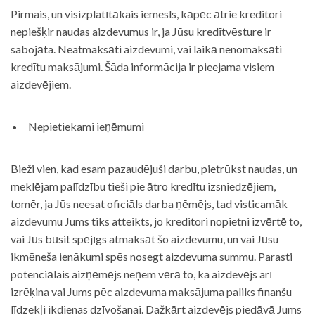
Pirmais, un visizplatītākais iemesls, kāpēc ātrie kreditori
nepiešķir naudas aizdevumus ir, ja Jūsu kredītvēsture ir
sabojāta. Neatmaksāti aizdevumi, vai laikā nenomaksāti
kredītu maksājumi. Šāda informācija ir pieejama visiem
aizdevējiem.
Nepietiekami ieņēmumi
Bieži vien, kad esam pazaudējuši darbu, pietrūkst naudas, un
meklējam palīdzību tieši pie ātro kredītu izsniedzējiem,
tomēr, ja Jūs neesat oficiāls darba ņēmējs, tad visticamāk
aizdevumu Jums tiks atteikts, jo kreditori nopietni izvērtē to,
vai Jūs būsit spējīgs atmaksāt šo aizdevumu, un vai Jūsu
ikmēneša ienākumi spēs nosegt aizdevuma summu. Parasti
potenciālais aizņēmējs neņem vērā to, ka aizdevējs arī
izrēķina vai Jums pēc aizdevuma maksājuma paliks finanšu
līdzekļi ikdienas dzīvošanai. Dažkārt aizdevējs piedāvā Jums