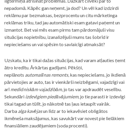
ilgtermiņā atrisināt problēmas. Dažkārt cilvēki par to
nepadomā. Kāpēc gan neņemt, ja dod? Un vēl kad izdzirdi
reklāmu par bezmaksas, bezprocentu un citu mārketinga
reklāmas triku, tad jau automātiski esam gatavi paņemt un
izmantot. Bet vai mēs esam pirms tam pārdomājuši visu
situācijas nopietnību, izanalizējuši mums tas šobrīd ir
nepieciešams un vai spēsim to savlaicīgi atmaksāt?
Uzskatu, ka ir tikai dažas situācijas, kad varam atļauties ņemt
ātro kredītu. Ārkārtas gadījumi. Pēkšņi,
neplānots
automašīnas remonts
, kas nepieciešams, jo ikdienā
pārvietojies ar auto, tas ir vienkārši neizbēgami, vajadzīgi vai
arī
medicīniskām vajadzībām
, jo tas var apdraudēt veselību.
Sekundāri
izdevīgiem piedāvājumiem
, jo tie parasti ir izdevīgi
tikai tagad un tūlīt, jo nākotnē tas ļaus ietaupīt vairāk.
Darba
alga kavējas
un līdz ar to iekavēsiet obligātos
ikmēneša maksājumus, kas savukārt var novest pie lielākiem
finansiāliem zaudējumiem (soda procenti).