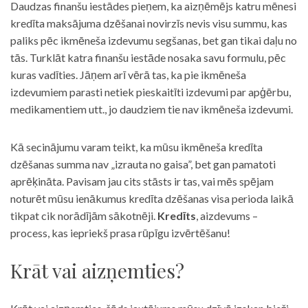
Daudzas finanšu iestādes pieņem, ka aizņēmējs katru mēnesi
kredīta maksājuma dzēšanai novirzīs nevis visu summu, kas
paliks pēc ikmēneša izdevumu segšanas, bet gan tikai daļu no
tās. Turklāt katra finanšu iestāde nosaka savu formulu, pēc
kuras vadīties. Jāņem arī vērā tas, ka pie ikmēneša
izdevumiem parasti netiek pieskaitīti izdevumi par apģērbu,
medikamentiem utt., jo daudziem tie nav ikmēneša izdevumi.
Kā secinājumu varam teikt, ka mūsu ikmēneša kredīta
dzēšanas summa nav „izrauta no gaisa”, bet gan pamatoti
aprēķināta. Pavisam jau cits stāsts ir tas, vai mēs spējam
noturēt mūsu ienākumus kredīta dzēšanas visa perioda laikā
tikpat cik norādījām sākotnēji.
Kredīts
, aizdevums –
process, kas iepriekš prasa rūpīgu izvērtēšanu!
Krāt vai aizņemties?