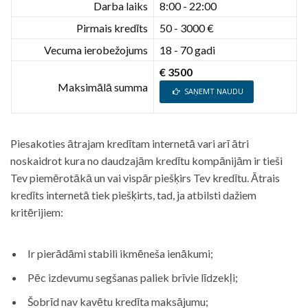
Darba laiks
8:00 - 22:00
Pirmais kredīts
50 - 3000 €
Vecuma ierobežojums
18 - 70 gadi
€ 3500
Maksimālā summa
SAŅEMT NAUDU
Piesakoties ātrajam kredītam internetā vari arī ātri
noskaidrot kura no daudzajām kredītu kompānijām ir tieši
Tev piemērotākā un vai vispār piešķirs Tev kredītu. Ātrais
kredīts internetā tiek piešķirts, tad, ja atbilsti dažiem
kritērijiem:
Ir pierādāmi stabili ikmēneša ienākumi;
Pēc izdevumu segšanas paliek brīvie līdzekļi;
Šobrīd nav kavētu kredīta maksājumu;