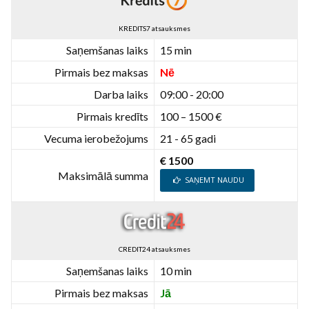
KREDITS7 atsauksmes
Saņemšanas laiks
15 min
Pirmais bez maksas
Nē
Darba laiks
09:00 - 20:00
Pirmais kredīts
100 – 1500 €
Vecuma ierobežojums
21 - 65 gadi
€ 1500
Maksimālā summa
SAŅEMT NAUDU
CREDIT24 atsauksmes
Saņemšanas laiks
10 min
Pirmais bez maksas
Jā