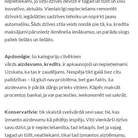
nepietiekami, jo viņu dzīves devīze ir tagad un tūlīt un visu
inovatīvo, aktuālo. Vienlaicīgi nepieciešams remontēt
dzīvokli, iegādāties sadzīves tehniku un nopirkt jaunu
automašīnu. Šāds dzīves stila veids nonāk pie tā, ka, kredīta
maksājumi pārsniedz ikmēneša ienākumus, un parādu slogs
paliek lielāks un lielāks.
Apdomīgie
: šo kategoriju cilvēkiem
vārds
aizdevums
,
kredīts
, ir apkaunojoši un nepieņemami.
Uzskata, ka tas ir zaudējums. Nespēja tikt galā bez citu
palīdzības – tā gluži nav problēma, bet gan fakts, ka
aizdevums ir pārāk dārgs prieks viņiem. Kāpēc maksāt
procentus bankai, ja var paciesties, ieekonomēt vai sakrāt.
Konservatīvie
: tik skaistā svešvārdā sevi sauc tie, kas
izmanto aizdevumu kā pēdējo iespēju. Viņi vienkārši dzīvo
savu dzīvi, ja ir nepieciešamība, tad ietaupīs, bet ja vajag
tagad un tūlīt, neatliekami, tikai tad izmantos aizņēmumu,