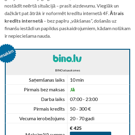
nostādīt neērtā situācijā – prasīt aizdevumu. Vieglāk un
dažkārt pat ātrāk ir noformēt kredītu internetā 4F.
Ātrais
kredīts internetā
– bez papīru „vākšanas”, došanās uz
finanšu iestādi un papildus paskaidrojumiem, kādam nolūkam
ir nepieciešama nauda.
BINO atsauksmes
Saņemšanas laiks
10 min
Pirmais bez maksas
Jā
Darba laiks
07:00 - 23:00
Pirmais kredīts
50 - 300 €
Vecuma ierobežojums
20 - 70 gadi
€ 425
Maksimālā summa