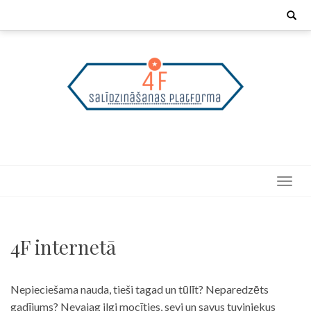
Skip
Search
for:
to
content
4F internetā
Nepieciešama nauda, tieši tagad un tūlīt? Neparedzēts
gadījums? Nevajag ilgi mocīties, sevi un savus tuviniekus