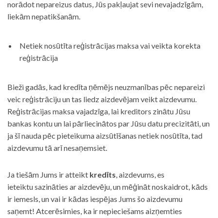
norādot nepareizus datus, Jūs pakļaujat sevi nevajadzīgām,
liekām nepatikšanām.
Netiek nosūtīta reģistrācijas maksa vai veikta korekta
reģistrācija
Bieži gadās, kad kredīta ņēmējs neuzmanības pēc nepareizi
veic reģistrāciju un tas liedz aizdevējam veikt aizdevumu.
Reģistrācijas maksa vajadzīga, lai kreditors zinātu Jūsu
bankas kontu un lai pārliecinātos par Jūsu datu precizitāti, un
ja šī nauda pēc pieteikuma aizsūtīšanas netiek nosūtīta, tad
aizdevumu tā arī nesaņemsiet.
Ja tiešām Jums ir atteikt
kredīts
, aizdevums, es
ieteiktu sazināties ar aizdevēju, un mēģināt noskaidrot, kāds
ir iemesls, un vai ir kādas iespējas Jums šo aizdevumu
saņemt! Atcerēsimies, ka ir nepieciešams aizņemties