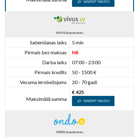
SAŅEMT NAUDU
VIVUS atsauksmes
Saņemšanas laiks
5 min
Pirmais bez maksas
Nē
Darba laiks
07:00 - 23:00
Pirmais kredīts
50 - 1500 €
Vecuma ierobežojums
20 - 70 gadi
€ 425
Maksimālā summa
SAŅEMT NAUDU
ONDO atsauksmes