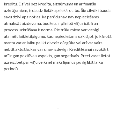
kredītu. Dzīvei bez kredīta, aizņēmuma un ar finanšu
uzkrājumiem, ir daudz lielāku priekšrocību. Šie cilvēki bauda
savu dzīvi apzinoties, ka parādu nav, nav nepieciešams
atmaksāt aizdevumu, budžets ir pilnībā viņu rīcībā un
process uzkrāšana ir norma. Pie trūkumiem var vienīgi
atzīmēt laikietilpīgumu, kas nepieciešams uzkrājot, jo kārotā
manta var ar laiku palikt divreiz dārgāka vai arī var vairs
nebūt aktuāla, kas vairs nav izdevīgi. Kreditēšanai savukārt
arī ir gan pozitīvais aspekts, gan negatīvais. Preci varat lietot
uzreiz, bet par viņu veiksiet maksājumus jau ilgākā laika
periodā.