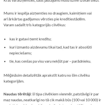
Krāt vai aizņemties, šāds jautājums mūsu dzīvē izskan bieži.
Mums ir iespēja aizņemties no draugiem, kaimiņiem vai
arī ārkārtas gadījumos vērsties pie kredītiestādēm.
Varam sadalīt trīs kategorijās cilvēkus:
kas ir gatavi ņemt kredītu;
kuri izmanto aizdevumu tikai tad, kad tas ir absolūti
nepieciešams;
tie, kas cenšas pa visu varu nekļūt par – parādnieku.
Mēģināsim detalizētāk aprakstīt katru no šīm cilvēku
kategorijām.
Naudas tērētāji
: šī tipa cilvēkiem vienmēr, patstāvīgi ir par
maz naudas, neatkarīgi no tā cik makā būs (100 vai 10 000) ir