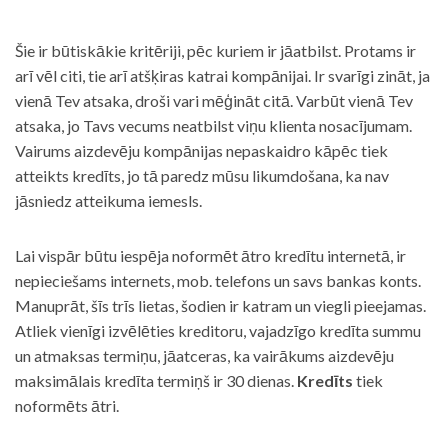
Šie ir būtiskākie kritēriji, pēc kuriem ir jāatbilst. Protams ir
arī vēl citi, tie arī atšķiras katrai kompānijai. Ir svarīgi zināt, ja
vienā Tev atsaka, droši vari mēģināt citā. Varbūt vienā Tev
atsaka, jo Tavs vecums neatbilst viņu klienta nosacījumam.
Vairums aizdevēju kompānijas nepaskaidro kāpēc tiek
atteikts kredīts, jo tā paredz mūsu likumdošana, ka nav
jāsniedz atteikuma iemesls.
Lai vispār būtu iespēja noformēt ātro kredītu internetā, ir
nepieciešams internets, mob. telefons un savs bankas konts.
Manuprāt, šīs trīs lietas, šodien ir katram un viegli pieejamas.
Atliek vienīgi izvēlēties kreditoru, vajadzīgo kredīta summu
un atmaksas termiņu, jāatceras, ka vairākums aizdevēju
maksimālais kredīta termiņš ir 30 dienas.
Kredīts
tiek
noformēts ātri.