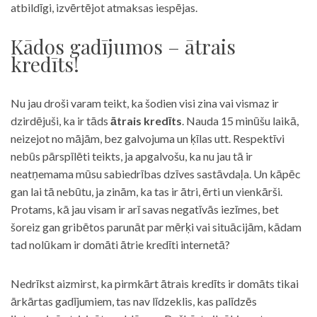
atbildīgi, izvērtējot atmaksas iespējas.
Kādos gadījumos – ātrais
kredīts!
Nu jau droši varam teikt, ka šodien visi zina vai vismaz ir
dzirdējuši, ka ir tāds
ātrais kredīts
. Nauda 15 minūšu laikā,
neizejot no mājām, bez galvojuma un ķīlas utt. Respektīvi
nebūs pārspīlēti teikts, ja apgalvošu, ka nu jau tā ir
neatņemama mūsu sabiedrības dzīves sastāvdaļa. Un kāpēc
gan lai tā nebūtu, ja zinām, ka tas ir ātri, ērti un vienkārši.
Protams, kā jau visam ir arī savas negatīvās iezīmes, bet
šoreiz gan gribētos parunāt par mērķi vai situācijām, kādam
tad nolūkam ir domāti ātrie kredīti internetā?
Nedrīkst aizmirst, ka pirmkārt ātrais kredīts ir domāts tikai
ārkārtas gadījumiem, tas nav līdzeklis, kas palīdzēs