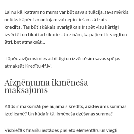
Lai nu kā, katram no mums var būt sava situācija, savs mērķis,
nolūks kāpēc izmantojam vai nepieciešams
ātrais
kredīts.
Tas būtiskākais, svarīgākais ir spēt visu kārtīgi
izvērtēt un tikai tad rīkoties. Jo zinām, ka paņemt ir viegli un
ātri, bet atmaksāt…
Tāpēc aizņemsimies atbildīgi un izvērtēsim savas spējas
atmaksāt Kredītu 4f.lv!
Aizņēmuma ikmēneša
maksājums
Kāds ir maksimāli pieļaujamais kredīts,
aizdevums
summas
izteiksmē? Un kāda ir tā ikmēneša dzēšanas summa?
Visbiežāk finanšu iestādes pielieto elementāru un viegli