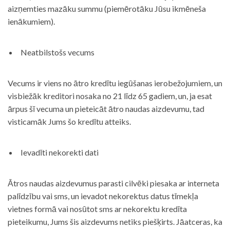
aizņemties mazāku summu (piemērotāku Jūsu ikmēneša
ienākumiem).
Neatbilstošs vecums
Vecums ir viens no ātro kredītu iegūšanas ierobežojumiem, un
visbiežāk kreditori nosaka no 21 līdz 65 gadiem, un, ja esat
ārpus šī vecuma un pieteicāt ātro naudas aizdevumu, tad
visticamāk Jums šo kredītu atteiks.
Ievadīti nekorekti dati
Ātros naudas aizdevumus parasti cilvēki piesaka ar interneta
palīdzību vai sms, un ievadot nekorektus datus tīmekļa
vietnes formā vai nosūtot sms ar nekorektu kredīta
pieteikumu, Jums šis aizdevums netiks piešķirts. Jāatceras, ka