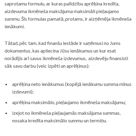
saprotamu formulu, ar kuras palīdzību aprēķina kredīta,
aizdevuma ikmēneša maksājuma maksimāli pieļaujamo
summu. Šīs formulas pamatā, protams, ir aizņēmēja ikmēneša
ienākumi.
Tātad, pēc tam, kad finanšu iestāde ir saņēmusi no Jums
dokumentus, kas apliecina Jūsu ienākumus un kur esat
norādījis arī savus ikmēneša izdevumus, aizdevēju finansisti
sāk savu darbu (veic izpēti un aprēķinus):
aprēķina neto ienākumus (kopējā ienākumu summa mīnus
izdevumi);
aprēķina maksimālo, pieļaujamo ikmēneša maksājumu;
izejot no ikmēneša pieļaujamās maksājuma summas,
nosaka kredīta maksimālo summu un termiņu.