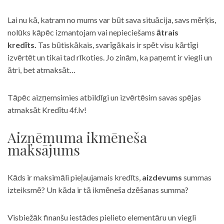
Lai nu kā, katram no mums var būt sava situācija, savs mērķis,
nolūks kāpēc izmantojam vai nepieciešams
ātrais
kredīts.
Tas būtiskākais, svarīgākais ir spēt visu kārtīgi
izvērtēt un tikai tad rīkoties. Jo zinām, ka paņemt ir viegli un
ātri, bet atmaksāt…
Tāpēc aizņemsimies atbildīgi un izvērtēsim savas spējas
atmaksāt Kredītu 4f.lv!
Aizņēmuma ikmēneša
maksājums
Kāds ir maksimāli pieļaujamais kredīts,
aizdevums
summas
izteiksmē? Un kāda ir tā ikmēneša dzēšanas summa?
Visbiežāk finanšu iestādes pielieto elementāru un viegli