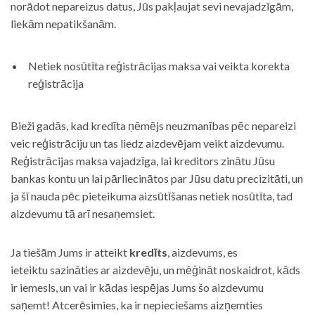
norādot nepareizus datus, Jūs pakļaujat sevi nevajadzīgām,
liekām nepatikšanām.
Netiek nosūtīta reģistrācijas maksa vai veikta korekta
reģistrācija
Bieži gadās, kad kredīta ņēmējs neuzmanības pēc nepareizi
veic reģistrāciju un tas liedz aizdevējam veikt aizdevumu.
Reģistrācijas maksa vajadzīga, lai kreditors zinātu Jūsu
bankas kontu un lai pārliecinātos par Jūsu datu precizitāti, un
ja šī nauda pēc pieteikuma aizsūtīšanas netiek nosūtīta, tad
aizdevumu tā arī nesaņemsiet.
Ja tiešām Jums ir atteikt
kredīts
, aizdevums, es
ieteiktu sazināties ar aizdevēju, un mēģināt noskaidrot, kāds
ir iemesls, un vai ir kādas iespējas Jums šo aizdevumu
saņemt! Atcerēsimies, ka ir nepieciešams aizņemties