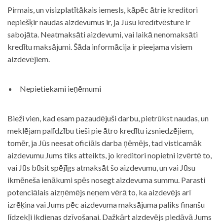
Pirmais, un visizplatītākais iemesls, kāpēc ātrie kreditori
nepiešķir naudas aizdevumus ir, ja Jūsu kredītvēsture ir
sabojāta. Neatmaksāti aizdevumi, vai laikā nenomaksāti
kredītu maksājumi. Šāda informācija ir pieejama visiem
aizdevējiem.
Nepietiekami ieņēmumi
Bieži vien, kad esam pazaudējuši darbu, pietrūkst naudas, un
meklējam palīdzību tieši pie ātro kredītu izsniedzējiem,
tomēr, ja Jūs neesat oficiāls darba ņēmējs, tad visticamāk
aizdevumu Jums tiks atteikts, jo kreditori nopietni izvērtē to,
vai Jūs būsit spējīgs atmaksāt šo aizdevumu, un vai Jūsu
ikmēneša ienākumi spēs nosegt aizdevuma summu. Parasti
potenciālais aizņēmējs neņem vērā to, ka aizdevējs arī
izrēķina vai Jums pēc aizdevuma maksājuma paliks finanšu
līdzekļi ikdienas dzīvošanai. Dažkārt aizdevējs piedāvā Jums