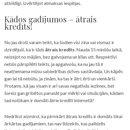
atbildīgi, izvērtējot atmaksas iespējas.
Kādos gadījumos – ātrais
kredīts!
Nu jau droši varam teikt, ka šodien visi zina vai vismaz ir
dzirdējuši, ka ir tāds
ātrais kredīts
. Nauda 15 minūšu laikā,
neizejot no mājām, bez galvojuma un ķīlas utt. Respektīvi
nebūs pārspīlēti teikts, ja apgalvošu, ka nu jau tā ir
neatņemama mūsu sabiedrības dzīves sastāvdaļa. Un kāpēc
gan lai tā nebūtu, ja zinām, ka tas ir ātri, ērti un vienkārši.
Protams, kā jau visam ir arī savas negatīvās iezīmes, bet
šoreiz gan gribētos parunāt par mērķi vai situācijām, kādam
tad nolūkam ir domāti ātrie kredīti internetā?
Nedrīkst aizmirst, ka pirmkārt ātrais kredīts ir domāts tikai
ārkārtas gadījumiem, tas nav līdzeklis, kas palīdzēs