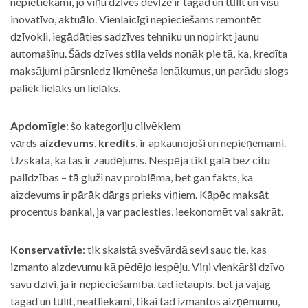
nepietiekami, jo viņu dzīves devīze ir tagad un tūlīt un visu
inovatīvo, aktuālo. Vienlaicīgi nepieciešams remontēt
dzīvokli, iegādāties sadzīves tehniku un nopirkt jaunu
automašīnu. Šāds dzīves stila veids nonāk pie tā, ka, kredīta
maksājumi pārsniedz ikmēneša ienākumus, un parādu slogs
paliek lielāks un lielāks.
Apdomīgie
: šo kategoriju cilvēkiem
vārds
aizdevums
,
kredīts
, ir apkaunojoši un nepieņemami.
Uzskata, ka tas ir zaudējums. Nespēja tikt galā bez citu
palīdzības – tā gluži nav problēma, bet gan fakts, ka
aizdevums ir pārāk dārgs prieks viņiem. Kāpēc maksāt
procentus bankai, ja var paciesties, ieekonomēt vai sakrāt.
Konservatīvie
: tik skaistā svešvārdā sevi sauc tie, kas
izmanto aizdevumu kā pēdējo iespēju. Viņi vienkārši dzīvo
savu dzīvi, ja ir nepieciešamība, tad ietaupīs, bet ja vajag
tagad un tūlīt, neatliekami, tikai tad izmantos aizņēmumu,