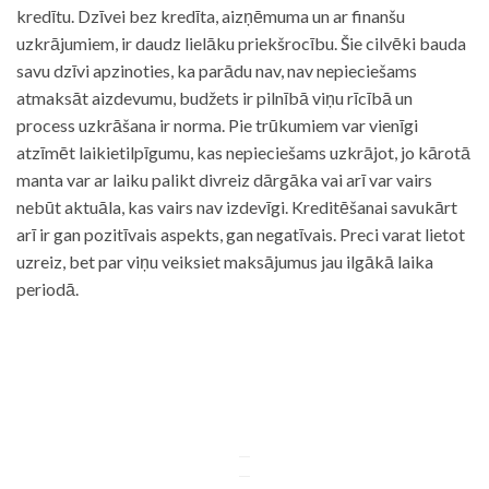
kredītu. Dzīvei bez kredīta, aizņēmuma un ar finanšu
uzkrājumiem, ir daudz lielāku priekšrocību. Šie cilvēki bauda
savu dzīvi apzinoties, ka parādu nav, nav nepieciešams
atmaksāt aizdevumu, budžets ir pilnībā viņu rīcībā un
process uzkrāšana ir norma. Pie trūkumiem var vienīgi
atzīmēt laikietilpīgumu, kas nepieciešams uzkrājot, jo kārotā
manta var ar laiku palikt divreiz dārgāka vai arī var vairs
nebūt aktuāla, kas vairs nav izdevīgi. Kreditēšanai savukārt
arī ir gan pozitīvais aspekts, gan negatīvais. Preci varat lietot
uzreiz, bet par viņu veiksiet maksājumus jau ilgākā laika
periodā.