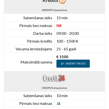
KREDITS7 atsauksmes
Saņemšanas laiks
15 min
Pirmais bez maksas
Nē
Darba laiks
09:00 - 20:00
Pirmais kredīts
100 – 1500 €
Vecuma ierobežojums
21 - 65 gadi
€ 1500
Maksimālā summa
SAŅEMT NAUDU
CREDIT24 atsauksmes
Saņemšanas laiks
10 min
Pirmais bez maksas
Jā