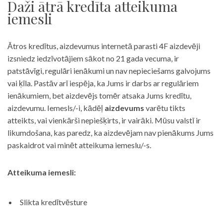
Daži ātrā kredīta atteikuma
iemesli
Ātros kredītus, aizdevumus internetā parasti 4F aizdevēji
izsniedz iedzīvotājiem sākot no 21 gada vecuma, ir
patstāvīgi, regulāri ienākumi un nav nepieciešams galvojums
vai ķīla. Pastāv arī iespēja, ka Jums ir darbs ar regulāriem
ienākumiem, bet aizdevējs tomēr atsaka Jums kredītu,
aizdevumu. Iemesls/-i, kādēļ
aizdevums
varētu tikts
atteikts, vai vienkārši nepiešķirts, ir vairāki. Mūsu valstī ir
likumdošana, kas paredz, ka aizdevējam nav pienākums Jums
paskaidrot vai minēt atteikuma iemeslu/-s.
Atteikuma iemesli:
Slikta kredītvēsture