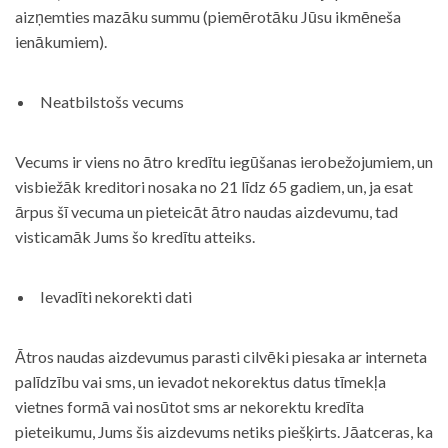
aizņemties mazāku summu (piemērotāku Jūsu ikmēneša
ienākumiem).
Neatbilstošs vecums
Vecums ir viens no ātro kredītu iegūšanas ierobežojumiem, un
visbiežāk kreditori nosaka no 21 līdz 65 gadiem, un, ja esat
ārpus šī vecuma un pieteicāt ātro naudas aizdevumu, tad
visticamāk Jums šo kredītu atteiks.
Ievadīti nekorekti dati
Ātros naudas aizdevumus parasti cilvēki piesaka ar interneta
palīdzību vai sms, un ievadot nekorektus datus tīmekļa
vietnes formā vai nosūtot sms ar nekorektu kredīta
pieteikumu, Jums šis aizdevums netiks piešķirts. Jāatceras, ka