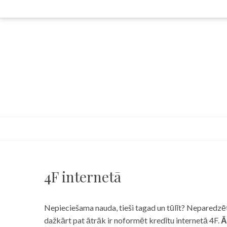
Skip
to
content
4F internetā
Nepieciešama nauda, tieši tagad un tūlīt? Neparedzēts
dažkārt pat ātrāk ir noformēt kredītu internetā 4F.
Ā