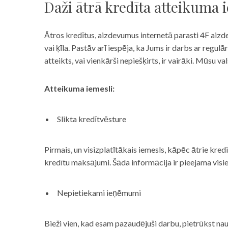
Daži ātrā kredīta atteikuma 
Ātros kredītus, aizdevumus internetā parasti 4F aizd
vai ķīla. Pastāv arī iespēja, ka Jums ir darbs ar reg
atteikts, vai vienkārši nepiešķirts, ir vairāki. Mūsu
Atteikuma iemesli:
Slikta kredītvēsture
Pirmais, un visizplatītākais iemesls, kāpēc ātrie kre
kredītu maksājumi. Šāda informācija ir pieejama visi
Nepietiekami ieņēmumi
Bieži vien, kad esam pazaudējuši darbu, pietrūkst nau