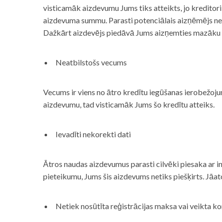
visticamāk aizdevumu Jums tiks atteikts, jo kreditor
aizdevuma summu. Parasti potenciālais aizņēmējs neņe
Dažkārt aizdevējs piedāvā Jums aizņemties mazāku
Neatbilstošs vecums
Vecums ir viens no ātro kredītu iegūšanas ierobežojum
aizdevumu, tad visticamāk Jums šo kredītu atteiks.
Ievadīti nekorekti dati
Ātros naudas aizdevumus parasti cilvēki piesaka ar i
pieteikumu, Jums šis aizdevums netiks piešķirts. Jāa
Netiek nosūtīta reģistrācijas maksa vai veikta ko