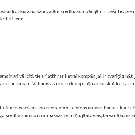
noskaidrot kura no daudzajām kredītu kompānijām ir tieši Tev piemē
 kritērijiem:
tams ir arī vēl citi, tie arī atšķiras katrai kompānijai. Ir svarīgi zin
nta nosacījumam. Vairums aizdevēju kompānijas nepaskaidro kāpēc t
ā, ir nepieciešams internets, mob. telefons un savs bankas konts. Ma
dzīgo kredīta summu un atmaksas termiņu, jāatceras, ka vairākums a