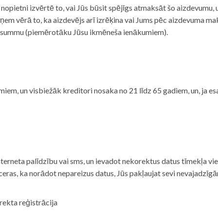
i nopietni izvērtē to, vai Jūs būsit spējīgs atmaksāt šo aizdevumu
m vērā to, ka aizdevējs arī izrēķina vai Jums pēc aizdevuma maks
 summu (piemērotāku Jūsu ikmēneša ienākumiem).
iem, un visbiežāk kreditori nosaka no 21 līdz 65 gadiem, un, ja es
nterneta palīdzību vai sms, un ievadot nekorektus datus tīmekļa vi
tceras, ka norādot nepareizus datus, Jūs pakļaujat sevi nevajadzī
rekta reģistrācija