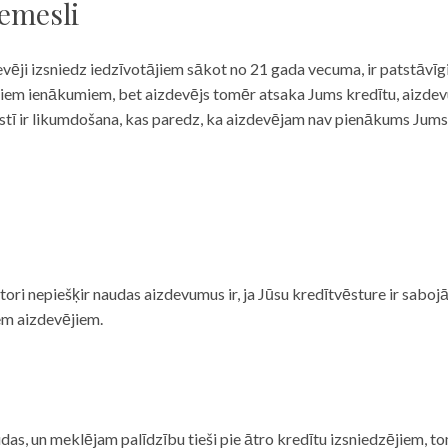
iemesli
evēji izsniedz iedzīvotājiem sākot no 21 gada vecuma, ir patstāvīg
ulāriem ienākumiem, bet aizdevējs tomēr atsaka Jums kredītu, aizde
 valstī ir likumdošana, kas paredz, ka aizdevējam nav pienākums Jum
ditori nepiešķir naudas aizdevumus ir, ja Jūsu kredītvēsture ir sab
em aizdevējiem.
das, un meklējam palīdzību tieši pie ātro kredītu izsniedzējiem, to