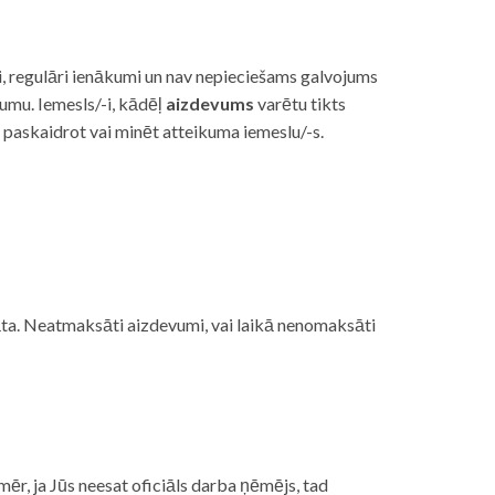
i, regulāri ienākumi un nav nepieciešams galvojums
vumu. Iemesls/-i, kādēļ
aizdevums
varētu tikts
s paskaidrot vai minēt atteikuma iemeslu/-s.
ojāta. Neatmaksāti aizdevumi, vai laikā nenomaksāti
mēr, ja Jūs neesat oficiāls darba ņēmējs, tad