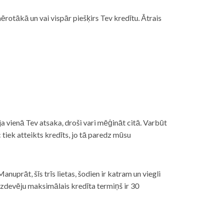
rotākā un vai vispār piešķirs Tev kredītu. Ātrais
āt, ja vienā Tev atsaka, droši vari mēģināt citā. Varbūt
iek atteikts kredīts, jo tā paredz mūsu
nuprāt, šīs trīs lietas, šodien ir katram un viegli
izdevēju maksimālais kredīta termiņš ir 30