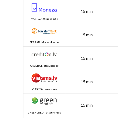
15 min
MONEZA atsauksmes
15 min
FERRATUM atsauksmes
15 min
CREDITON atsauksmes
15 min
VIASMS atsauksmes
15 min
GREENCREDIT atsauksmes