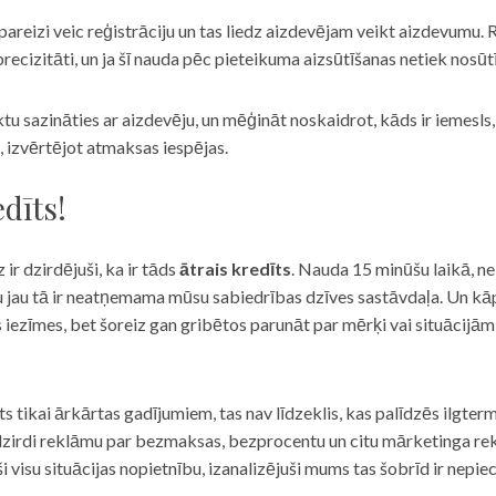
eizi veic reģistrāciju un tas liedz aizdevējam veikt aizdevumu. R
recizitāti, un ja šī nauda pēc pieteikuma aizsūtīšanas netiek nosūt
iktu sazināties ar aizdevēju, un mēģināt noskaidrot, kāds ir iemesl
, izvērtējot atmaksas iespējas.
dīts!
 ir dzirdējuši, ka ir tāds
ātrais kredīts
. Nauda 15 minūšu laikā, ne
u jau tā ir neatņemama mūsu sabiedrības dzīves sastāvdaļa. Un kāpēc 
ās iezīmes, bet šoreiz gan gribētos parunāt par mērķi vai situācijā
s tikai ārkārtas gadījumiem, tas nav līdzeklis, kas palīdzēs ilgter
zirdi reklāmu par bezmaksas, bezprocentu un citu mārketinga rek
visu situācijas nopietnību, izanalizējuši mums tas šobrīd ir nepie