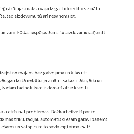
eģistrācijas maksa vajadzīga, lai kreditors zinātu
īta, tad aizdevumu tā arī nesaņemsiet.
s, un vai ir kādas iespējas Jums šo aizdevumu saņemt!
izejot no mājām, bez galvojuma un ķīlas utt.
gan lai tā nebūtu, ja zinām, ka tas ir ātri, ērti un
m, kādam tad nolūkam ir domāti ātrie kredīti
miņā atrisināt problēmas. Dažkārt cilvēki par to
lāmas triku, tad jau automātiski esam gatavi paņemt
ciešams un vai spēsim to savlaicīgi atmaksāt?