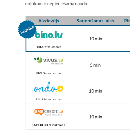
nolūkam ir nepieciešama nauda.
Aizdevējs
Saņemšanas laiks
Pi
10 min
BINO atsauksmes
5 min
VIVUS atsauksmes
10 min
ONDO atsauksmes
10 min
SMSCREDIT atsauksmes