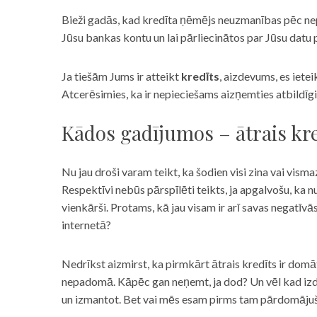
Bieži gadās, kad kredīta ņēmējs neuzmanības pēc nepar
Jūsu bankas kontu un lai pārliecinātos par Jūsu datu p
Ja tiešām Jums ir atteikt
kredīts
, aizdevums, es iete
Atcerēsimies, ka ir nepieciešams aizņemties atbildīgi
Kādos gadījumos – ātrais kre
Nu jau droši varam teikt, ka šodien visi zina vai vismaz
Respektīvi nebūs pārspīlēti teikts, ja apgalvošu, ka n
vienkārši. Protams, kā jau visam ir arī savas negatīv
internetā?
Nedrīkst aizmirst, ka pirmkārt ātrais kredīts ir domāt
nepadomā. Kāpēc gan neņemt, ja dod? Un vēl kad izd
un izmantot. Bet vai mēs esam pirms tam pārdomājuši 