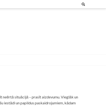
Search
for:
t neērtā situācijā – prasīt aizdevumu. Vieglāk un
nšu iestādi un papildus paskaidrojumiem, kādam