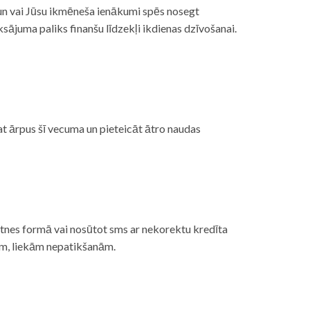
, un vai Jūsu ikmēneša ienākumi spēs nosegt
ājuma paliks finanšu līdzekļi ikdienas dzīvošanai.
at ārpus šī vecuma un pieteicāt ātro naudas
etnes formā vai nosūtot sms ar nekorektu kredīta
gām, liekām nepatikšanām.