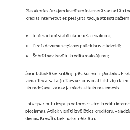
Piesakoties ātrajam kredītam internetā vari arī ātri 
kredīts internetā tiek piešķirts, tad, ja atbilsti dažiem
Ir pierādāmi stabili ikmēneša ienākumi;
Pēc izdevumu segšanas paliek brīvie līdzekļi;
Šobrīd nav kavētu kredīta maksājumu;
Šie ir būtiskākie kritēriji, pēc kuriem ir jāatbilst. Pro
vienā Tev atsaka, jo Tavs vecums neatbilst viņu klie
likumdošana, ka nav jāsniedz atteikuma iemesls.
Lai vispār būtu iespēja noformēt ātro kredītu internet
pieejamas. Atliek vienīgi izvēlēties kreditoru, vaja
dienas.
Kredīts
tiek noformēts ātri.