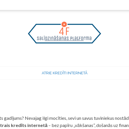
ATRIE KREDĪTI INTERNETĀ
 gadījums? Nevajag ilgi mocīties, sevi un savus tuviniekus nostādī
trais kredīts internetā
– bez papīru „vākšanas”, došanās uz fina