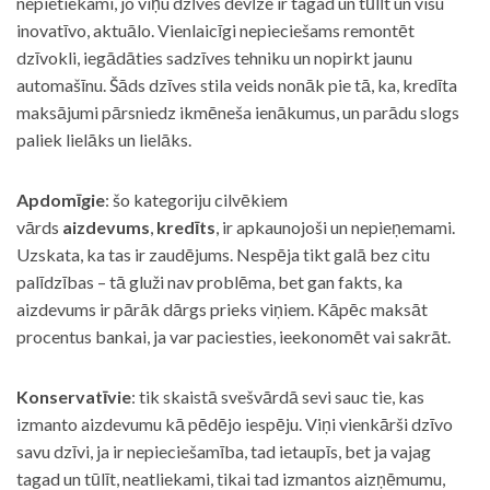
nepietiekami, jo viņu dzīves devīze ir tagad un tūlīt un visu
inovatīvo, aktuālo. Vienlaicīgi nepieciešams remontēt
dzīvokli, iegādāties sadzīves tehniku un nopirkt jaunu
automašīnu. Šāds dzīves stila veids nonāk pie tā, ka, kredīta
maksājumi pārsniedz ikmēneša ienākumus, un parādu slogs
paliek lielāks un lielāks.
Apdomīgie
: šo kategoriju cilvēkiem
vārds
aizdevums
,
kredīts
, ir apkaunojoši un nepieņemami.
Uzskata, ka tas ir zaudējums. Nespēja tikt galā bez citu
palīdzības – tā gluži nav problēma, bet gan fakts, ka
aizdevums ir pārāk dārgs prieks viņiem. Kāpēc maksāt
procentus bankai, ja var paciesties, ieekonomēt vai sakrāt.
Konservatīvie
: tik skaistā svešvārdā sevi sauc tie, kas
izmanto aizdevumu kā pēdējo iespēju. Viņi vienkārši dzīvo
savu dzīvi, ja ir nepieciešamība, tad ietaupīs, bet ja vajag
tagad un tūlīt, neatliekami, tikai tad izmantos aizņēmumu,