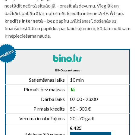
nostādīt neērtā situācijā – prasīt aizdevumu. Vieglāk un
dažkārt pat ātrāk ir noformēt kredītu internetā 4F.
Ātrais
kredīts internetā
– bez papīru „vākšanas”, došanās uz
finanšu iestādi un papildus paskaidrojumiem, kādam nolūkam
ir nepieciešama nauda.
BINO atsauksmes
Saņemšanas laiks
10 min
Pirmais bez maksas
Jā
Darba laiks
07:00 - 23:00
Pirmais kredīts
50 - 300 €
Vecuma ierobežojums
20 - 70 gadi
€ 425
Maksimālā summa