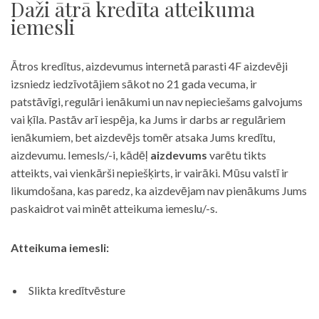
Daži ātrā kredīta atteikuma
iemesli
Ātros kredītus, aizdevumus internetā parasti 4F aizdevēji
izsniedz iedzīvotājiem sākot no 21 gada vecuma, ir
patstāvīgi, regulāri ienākumi un nav nepieciešams galvojums
vai ķīla. Pastāv arī iespēja, ka Jums ir darbs ar regulāriem
ienākumiem, bet aizdevējs tomēr atsaka Jums kredītu,
aizdevumu. Iemesls/-i, kādēļ
aizdevums
varētu tikts
atteikts, vai vienkārši nepiešķirts, ir vairāki. Mūsu valstī ir
likumdošana, kas paredz, ka aizdevējam nav pienākums Jums
paskaidrot vai minēt atteikuma iemeslu/-s.
Atteikuma iemesli:
Slikta kredītvēsture