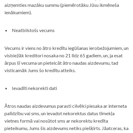
aizņemties mazāku summu (piemērotāku Jūsu ikmēneša
ienākumiem).
Neatbilstošs vecums
Vecums ir viens no ātro kredītu iegūšanas ierobežojumiem, un
visbiežāk kreditori nosaka no 21 līdz 65 gadiem, un, ja esat
ārpus šī vecuma un pieteicāt ātro naudas aizdevumu, tad
visticamāk Jums šo kredītu atteiks.
Ievadīti nekorekti dati
Ātros naudas aizdevumus parasti cilvēki piesaka ar interneta
palīdzību vai sms, un ievadot nekorektus datus tīmekļa
vietnes formā vai nosūtot sms ar nekorektu kredīta
pieteikumu, Jums šis aizdevums netiks piešķirts. Jāatceras, ka