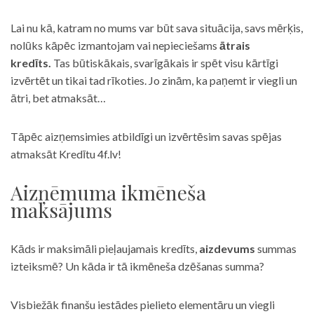
Lai nu kā, katram no mums var būt sava situācija, savs mērķis,
nolūks kāpēc izmantojam vai nepieciešams
ātrais
kredīts.
Tas būtiskākais, svarīgākais ir spēt visu kārtīgi
izvērtēt un tikai tad rīkoties. Jo zinām, ka paņemt ir viegli un
ātri, bet atmaksāt…
Tāpēc aizņemsimies atbildīgi un izvērtēsim savas spējas
atmaksāt Kredītu 4f.lv!
Aizņēmuma ikmēneša
maksājums
Kāds ir maksimāli pieļaujamais kredīts,
aizdevums
summas
izteiksmē? Un kāda ir tā ikmēneša dzēšanas summa?
Visbiežāk finanšu iestādes pielieto elementāru un viegli