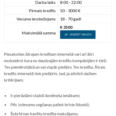
Darba laiks
8:00 - 22:00
Pirmais kredīts
50 - 3000 €
Vecuma ierobežojums
18 - 70 gadi
€ 3500
Maksimālā summa
SAŅEMT NAUDU
Piesakoties ātrajam kredītam internetā vari arī ātri
noskaidrot kura no daudzajām kredītu kompānijām ir tieši
Tev piemērotākā un vai vispār piešķirs Tev kredītu. Ātrais
kredīts internetā tiek piešķirts, tad, ja atbilsti dažiem
kritērijiem:
Ir pierādāmi stabili ikmēneša ienākumi;
Pēc izdevumu segšanas paliek brīvie līdzekļi;
Šobrīd nav kavētu kredīta maksājumu;