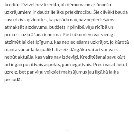
kredītu. Dzīvei bez kredīta, aizņēmuma un ar finanšu
uzkrājumiem, ir daudz lielāku priekšrocību. Šie cilvēki bauda
savu dzīvi apzinoties, ka parādu nav, nav nepieciešams
atmaksāt aizdevumu, budžets ir pilnībā viņu rīcībā un
process uzkrāšana ir norma. Pie trūkumiem var vienīgi
atzīmēt laikietilpīgumu, kas nepieciešams uzkrājot, jo kārotā
manta var ar laiku palikt divreiz dārgāka vai arī var vairs
nebūt aktuāla, kas vairs nav izdevīgi. Kreditēšanai savukārt
arī ir gan pozitīvais aspekts, gan negatīvais. Preci varat lietot
uzreiz, bet par viņu veiksiet maksājumus jau ilgākā laika
periodā.