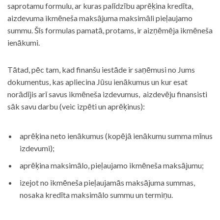
saprotamu formulu, ar kuras palīdzību aprēķina kredīta,
aizdevuma ikmēneša maksājuma maksimāli pieļaujamo
summu. Šīs formulas pamatā, protams, ir aizņēmēja ikmēneša
ienākumi.
Tātad, pēc tam, kad finanšu iestāde ir saņēmusi no Jums
dokumentus, kas apliecina Jūsu ienākumus un kur esat
norādījis arī savus ikmēneša izdevumus, aizdevēju finansisti
sāk savu darbu (veic izpēti un aprēķinus):
aprēķina neto ienākumus (kopējā ienākumu summa mīnus
izdevumi);
aprēķina maksimālo, pieļaujamo ikmēneša maksājumu;
izejot no ikmēneša pieļaujamās maksājuma summas,
nosaka kredīta maksimālo summu un termiņu.