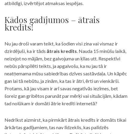
atbildīgi, izvērtējot atmaksas iespējas.
Kādos gadījumos – ātrais
kredīts!
Nu jau droši varam teikt, ka šodien visi zina vai vismaz ir
dzirdējuši, ka ir tāds
ātrais kredīts
. Nauda 15 minūšu laikā,
neizejot no mājām, bez galvojuma un ķīlas utt. Respektīvi
nebūs pārspīlēti teikts, ja apgalvošu, ka nu jau tā ir
neatņemama mūsu sabiedrības dzīves sastāvdaļa. Un kāpēc
gan lai tā nebūtu, ja zinām, ka tas ir ātri, ērti un vienkārši.
Protams, kā jau visam ir arī savas negatīvās iezīmes, bet
šoreiz gan gribētos parunāt par mērķi vai situācijām, kādam
tad nolūkam ir domāti ātrie kredīti internetā?
Nedrīkst aizmirst, ka pirmkārt ātrais kredīts ir domāts tikai
ārkārtas gadījumiem, tas nav līdzeklis, kas palīdzēs