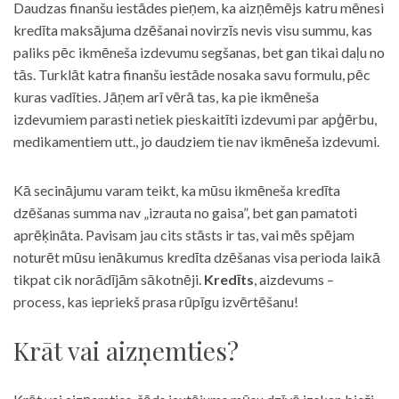
Daudzas finanšu iestādes pieņem, ka aizņēmējs katru mēnesi
kredīta maksājuma dzēšanai novirzīs nevis visu summu, kas
paliks pēc ikmēneša izdevumu segšanas, bet gan tikai daļu no
tās. Turklāt katra finanšu iestāde nosaka savu formulu, pēc
kuras vadīties. Jāņem arī vērā tas, ka pie ikmēneša
izdevumiem parasti netiek pieskaitīti izdevumi par apģērbu,
medikamentiem utt., jo daudziem tie nav ikmēneša izdevumi.
Kā secinājumu varam teikt, ka mūsu ikmēneša kredīta
dzēšanas summa nav „izrauta no gaisa”, bet gan pamatoti
aprēķināta. Pavisam jau cits stāsts ir tas, vai mēs spējam
noturēt mūsu ienākumus kredīta dzēšanas visa perioda laikā
tikpat cik norādījām sākotnēji.
Kredīts
, aizdevums –
process, kas iepriekš prasa rūpīgu izvērtēšanu!
Krāt vai aizņemties?