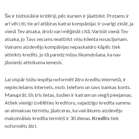
Šie ir būtiskākie kritēriji, pēc kuriem ir jāatbilst. Protams ir
arī vēl citi, tie arī atšķiras katrai kompānijai. Ir svarīgi zināt, ja
vienā Tev atsaka, droši vari mēģināt citā. Varbūt vienā Tev
atsaka, jo Tavs vecums neatbilst viņu klienta nosacījumam.
Vairums aizdevēju kompānijas nepaskaidro kāpēc tiek
atteikts kredīts, jo tā paredz mūsu likumdošana, ka nav
jāsniedz atteikuma iemesls.
Lai vispār būtu iespēja noformēt ātro kredītu internetā, ir
nepieciešams internets, mob. telefons un savs bankas konts.
Manuprāt, šīs trīs lietas, šodien ir katram un viegli pieejamas.
Atliek vienīgi izvēlēties kreditoru, vajadzīgo kredīta summu
un atmaksas termiņu, jāatceras, ka vairākums aizdevēju
maksimālais kredīta termiņš ir 30 dienas.
Kredīts
tiek
noformēts ātri.