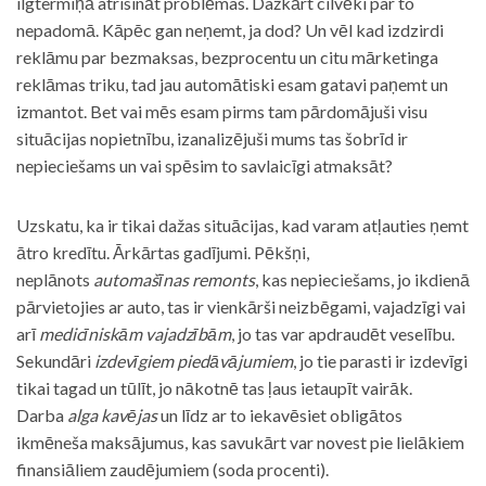
ilgtermiņā atrisināt problēmas. Dažkārt cilvēki par to
nepadomā. Kāpēc gan neņemt, ja dod? Un vēl kad izdzirdi
reklāmu par bezmaksas, bezprocentu un citu mārketinga
reklāmas triku, tad jau automātiski esam gatavi paņemt un
izmantot. Bet vai mēs esam pirms tam pārdomājuši visu
situācijas nopietnību, izanalizējuši mums tas šobrīd ir
nepieciešams un vai spēsim to savlaicīgi atmaksāt?
Uzskatu, ka ir tikai dažas situācijas, kad varam atļauties ņemt
ātro kredītu. Ārkārtas gadījumi. Pēkšņi,
neplānots
automašīnas remonts
, kas nepieciešams, jo ikdienā
pārvietojies ar auto, tas ir vienkārši neizbēgami, vajadzīgi vai
arī
medicīniskām vajadzībām
, jo tas var apdraudēt veselību.
Sekundāri
izdevīgiem piedāvājumiem
, jo tie parasti ir izdevīgi
tikai tagad un tūlīt, jo nākotnē tas ļaus ietaupīt vairāk.
Darba
alga kavējas
un līdz ar to iekavēsiet obligātos
ikmēneša maksājumus, kas savukārt var novest pie lielākiem
finansiāliem zaudējumiem (soda procenti).