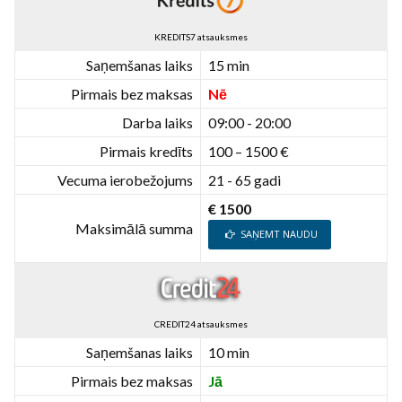
KREDITS7 atsauksmes
Saņemšanas laiks
15 min
Pirmais bez maksas
Nē
Darba laiks
09:00 - 20:00
Pirmais kredīts
100 – 1500 €
Vecuma ierobežojums
21 - 65 gadi
€ 1500
Maksimālā summa
SAŅEMT NAUDU
CREDIT24 atsauksmes
Saņemšanas laiks
10 min
Pirmais bez maksas
Jā