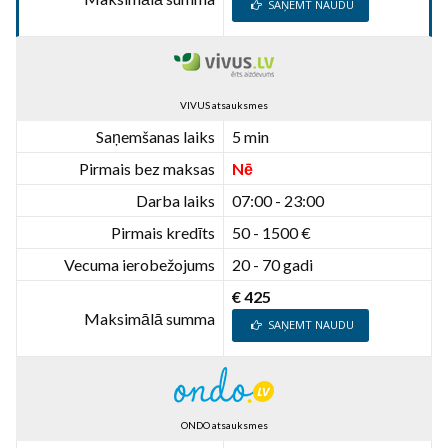
SAŅEMT NAUDU
VIVUS atsauksmes
Saņemšanas laiks
5 min
Pirmais bez maksas
Nē
Darba laiks
07:00 - 23:00
Pirmais kredīts
50 - 1500 €
Vecuma ierobežojums
20 - 70 gadi
€ 425
Maksimālā summa
SAŅEMT NAUDU
ONDO atsauksmes