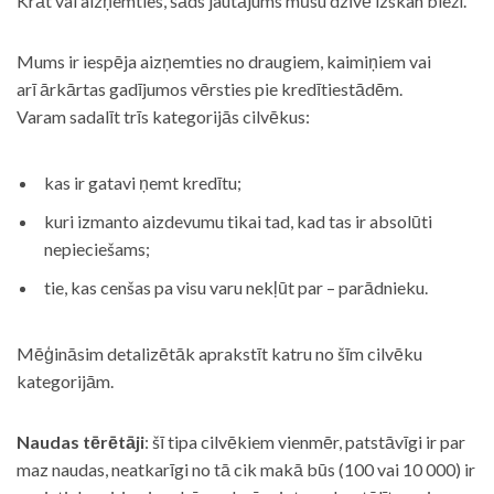
Krāt vai aizņemties, šāds jautājums mūsu dzīvē izskan bieži.
Mums ir iespēja aizņemties no draugiem, kaimiņiem vai
arī ārkārtas gadījumos vērsties pie kredītiestādēm.
Varam sadalīt trīs kategorijās cilvēkus:
kas ir gatavi ņemt kredītu;
kuri izmanto aizdevumu tikai tad, kad tas ir absolūti
nepieciešams;
tie, kas cenšas pa visu varu nekļūt par – parādnieku.
Mēģināsim detalizētāk aprakstīt katru no šīm cilvēku
kategorijām.
Naudas tērētāji
: šī tipa cilvēkiem vienmēr, patstāvīgi ir par
maz naudas, neatkarīgi no tā cik makā būs (100 vai 10 000) ir