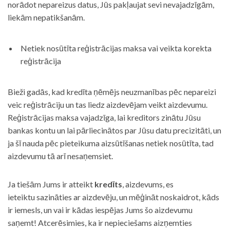
norādot nepareizus datus, Jūs pakļaujat sevi nevajadzīgām,
liekām nepatikšanām.
Netiek nosūtīta reģistrācijas maksa vai veikta korekta
reģistrācija
Bieži gadās, kad kredīta ņēmējs neuzmanības pēc nepareizi
veic reģistrāciju un tas liedz aizdevējam veikt aizdevumu.
Reģistrācijas maksa vajadzīga, lai kreditors zinātu Jūsu
bankas kontu un lai pārliecinātos par Jūsu datu precizitāti, un
ja šī nauda pēc pieteikuma aizsūtīšanas netiek nosūtīta, tad
aizdevumu tā arī nesaņemsiet.
Ja tiešām Jums ir atteikt
kredīts
, aizdevums, es
ieteiktu sazināties ar aizdevēju, un mēģināt noskaidrot, kāds
ir iemesls, un vai ir kādas iespējas Jums šo aizdevumu
saņemt! Atcerēsimies, ka ir nepieciešams aizņemties