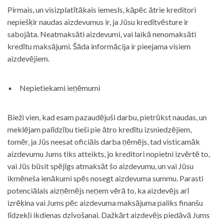
Pirmais, un visizplatītākais iemesls, kāpēc ātrie kreditori
nepiešķir naudas aizdevumus ir, ja Jūsu kredītvēsture ir
sabojāta. Neatmaksāti aizdevumi, vai laikā nenomaksāti
kredītu maksājumi. Šāda informācija ir pieejama visiem
aizdevējiem.
Nepietiekami ieņēmumi
Bieži vien, kad esam pazaudējuši darbu, pietrūkst naudas, un
meklējam palīdzību tieši pie ātro kredītu izsniedzējiem,
tomēr, ja Jūs neesat oficiāls darba ņēmējs, tad visticamāk
aizdevumu Jums tiks atteikts, jo kreditori nopietni izvērtē to,
vai Jūs būsit spējīgs atmaksāt šo aizdevumu, un vai Jūsu
ikmēneša ienākumi spēs nosegt aizdevuma summu. Parasti
potenciālais aizņēmējs neņem vērā to, ka aizdevējs arī
izrēķina vai Jums pēc aizdevuma maksājuma paliks finanšu
līdzekļi ikdienas dzīvošanai. Dažkārt aizdevējs piedāvā Jums