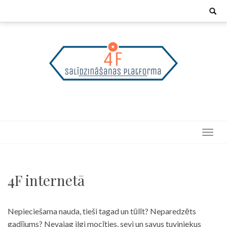
Skip
Search
for:
to
content
4F internetā
Nepieciešama nauda, tieši tagad un tūlīt? Neparedzēts
gadījums? Nevajag ilgi mocīties, sevi un savus tuviniekus