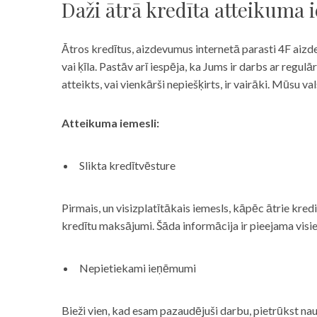
Daži ātrā kredīta atteikuma 
Ātros kredītus, aizdevumus internetā parasti 4F aizd
vai ķīla. Pastāv arī iespēja, ka Jums ir darbs ar reg
atteikts, vai vienkārši nepiešķirts, ir vairāki. Mūsu
Atteikuma iemesli:
Slikta kredītvēsture
Pirmais, un visizplatītākais iemesls, kāpēc ātrie kre
kredītu maksājumi. Šāda informācija ir pieejama visi
Nepietiekami ieņēmumi
Bieži vien, kad esam pazaudējuši darbu, pietrūkst nau