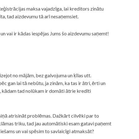
eģistrācijas maksa vajadzīga, lai kreditors zinātu
īta, tad aizdevumu tā arī nesaņemsiet.
s, un vai ir kādas iespējas Jums šo aizdevumu saņemt!
izejot no mājām, bez galvojuma un ķīlas utt.
gan lai tā nebūtu, ja zinām, ka tas ir ātri, ērti un
m, kādam tad nolūkam ir domāti ātrie kredīti
miņā atrisināt problēmas. Dažkārt cilvēki par to
lāmas triku, tad jau automātiski esam gatavi paņemt
ciešams un vai spēsim to savlaicīgi atmaksāt?