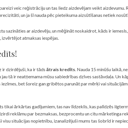
eizi veic reģistrāciju un tas liedz aizdevējam veikt aizdevumu. R
recizitāti, un ja šī nauda pēc pieteikuma aizsūtīšanas netiek nosūt
iktu sazināties ar aizdevēju, un mēģināt noskaidrot, kāds ir iemesl
, izvērtējot atmaksas iespējas.
dīts!
 ir dzirdējuši, ka ir tāds
ātrais kredīts
. Nauda 15 minūšu laikā, ne
u jau tā ir neatņemama mūsu sabiedrības dzīves sastāvdaļa. Un kāpēc 
ās iezīmes, bet šoreiz gan gribētos parunāt par mērķi vai situācijā
s tikai ārkārtas gadījumiem, tas nav līdzeklis, kas palīdzēs ilgter
zirdi reklāmu par bezmaksas, bezprocentu un citu mārketinga rek
visu situācijas nopietnību, izanalizējuši mums tas šobrīd ir nepie