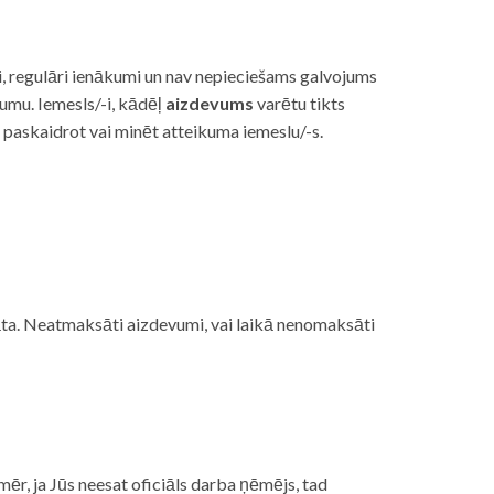
i, regulāri ienākumi un nav nepieciešams galvojums
vumu. Iemesls/-i, kādēļ
aizdevums
varētu tikts
s paskaidrot vai minēt atteikuma iemeslu/-s.
ojāta. Neatmaksāti aizdevumi, vai laikā nenomaksāti
mēr, ja Jūs neesat oficiāls darba ņēmējs, tad