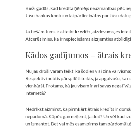
Bieži gadās, kad kredīta ņēmējs neuzmanības pēc nepar
Jūsu bankas kontu un lai pārliecinātos par Jūsu datu p
Ja tiešām Jums ir atteikt
kredīts
, aizdevums, es iete
Atcerēsimies, ka ir nepieciešams aizņemties atbildīgi
Kādos gadījumos – ātrais kre
Nu jau droši varam teikt, ka šodien visi zina vai vismaz
Respektīvi nebūs pārspīlēti teikts, ja apgalvošu, ka n
vienkārši. Protams, kā jau visam ir arī savas negatīv
internetā?
Nedrīkst aizmirst, ka pirmkārt ātrais kredīts ir domāt
nepadomā. Kāpēc gan neņemt, ja dod? Un vēl kad izd
un izmantot. Bet vai mēs esam pirms tam pārdomājuši 