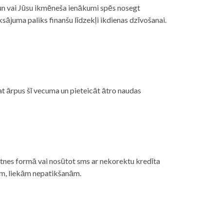
, un vai Jūsu ikmēneša ienākumi spēs nosegt
ājuma paliks finanšu līdzekļi ikdienas dzīvošanai.
at ārpus šī vecuma un pieteicāt ātro naudas
etnes formā vai nosūtot sms ar nekorektu kredīta
gām, liekām nepatikšanām.