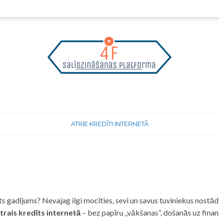
ATRIE KREDĪTI INTERNETĀ
 gadījums? Nevajag ilgi mocīties, sevi un savus tuviniekus nostādī
trais kredīts internetā
– bez papīru „vākšanas”, došanās uz fina