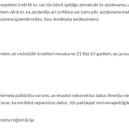
i nopietni izvērtē to, vai Jūs būsit spējīgs atmaksāt šo aizdevumu
m vērā to, ka aizdevējs arī izrēķina vai Jums pēc aizdevuma maks
 summu (piemērotāku Jūsu ikmēneša ienākumiem).
iem, un visbiežāk kreditori nosaka no 21 līdz 65 gadiem, un, ja es
nterneta palīdzību vai sms, un ievadot nekorektus datus tīmekļa vi
tceras, ka norādot nepareizus datus, Jūs pakļaujat sevi nevajadzī
rekta reģistrācija