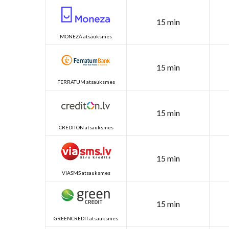
15 min
MONEZA atsauksmes
15 min
FERRATUM atsauksmes
15 min
CREDITON atsauksmes
15 min
VIASMS atsauksmes
15 min
GREENCREDIT atsauksmes