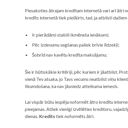
Piesakoties ātrajam kredītam internetā vari arī ātri 
kredīts internetā tiek piešķirts, tad, ja atbilsti dažiem
Ir pierādāmi stabili ikmēneša ienākumi;
Pēc izdevumu segšanas paliek brīvie līdzekļi;
Šobrīd nav kavētu kredīta maksājumu;
Šie ir būtiskākie kritēriji, pēc kuriem ir jāatbilst. Pro
vienā Tev atsaka, jo Tavs vecums neatbilst viņu klie
likumdošana, ka nav jāsniedz atteikuma iemesls.
Lai vispār būtu iespēja noformēt ātro kredītu internet
pieejamas. Atliek vienīgi izvēlēties kreditoru, vaja
dienas.
Kredīts
tiek noformēts ātri.