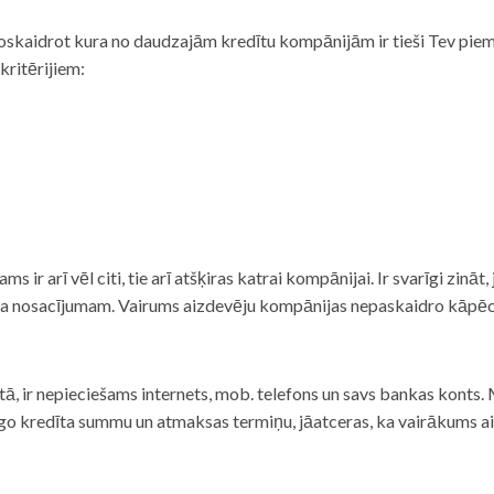
noskaidrot kura no daudzajām kredītu kompānijām ir tieši Tev piemē
 kritērijiem:
tams ir arī vēl citi, tie arī atšķiras katrai kompānijai. Ir svarīgi zin
nta nosacījumam. Vairums aizdevēju kompānijas nepaskaidro kāpēc t
ā, ir nepieciešams internets, mob. telefons un savs bankas konts. Ma
dzīgo kredīta summu un atmaksas termiņu, jāatceras, ka vairākums a