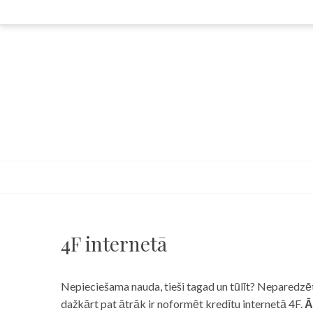
Skip
to
content
4F internetā
Nepieciešama nauda, tieši tagad un tūlīt? Neparedzēts
dažkārt pat ātrāk ir noformēt kredītu internetā 4F.
Ā