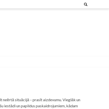
Search
for:
t neērtā situācijā – prasīt aizdevumu. Vieglāk un
nšu iestādi un papildus paskaidrojumiem, kādam