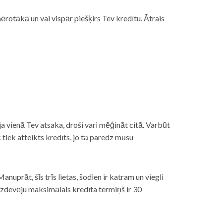
rotākā un vai vispār piešķirs Tev kredītu. Ātrais
āt, ja vienā Tev atsaka, droši vari mēģināt citā. Varbūt
iek atteikts kredīts, jo tā paredz mūsu
nuprāt, šīs trīs lietas, šodien ir katram un viegli
izdevēju maksimālais kredīta termiņš ir 30