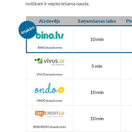
nolūkam ir nepieciešama nauda.
Aizdevējs
Saņemšanas laiks
Pi
10 min
BINO atsauksmes
5 min
VIVUS atsauksmes
10 min
ONDO atsauksmes
10 min
SMSCREDIT atsauksmes