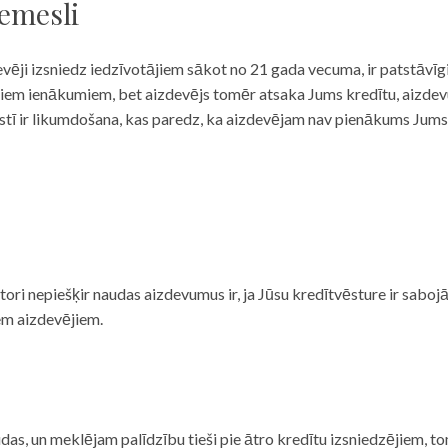
iemesli
evēji izsniedz iedzīvotājiem sākot no 21 gada vecuma, ir patstāvīg
ulāriem ienākumiem, bet aizdevējs tomēr atsaka Jums kredītu, aizde
 valstī ir likumdošana, kas paredz, ka aizdevējam nav pienākums Jum
ditori nepiešķir naudas aizdevumus ir, ja Jūsu kredītvēsture ir sab
em aizdevējiem.
das, un meklējam palīdzību tieši pie ātro kredītu izsniedzējiem, to