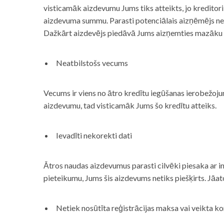
visticamāk aizdevumu Jums tiks atteikts, jo kreditor
aizdevuma summu. Parasti potenciālais aizņēmējs neņe
Dažkārt aizdevējs piedāvā Jums aizņemties mazāku
Neatbilstošs vecums
Vecums ir viens no ātro kredītu iegūšanas ierobežojum
aizdevumu, tad visticamāk Jums šo kredītu atteiks.
Ievadīti nekorekti dati
Ātros naudas aizdevumus parasti cilvēki piesaka ar i
pieteikumu, Jums šis aizdevums netiks piešķirts. Jāa
Netiek nosūtīta reģistrācijas maksa vai veikta ko