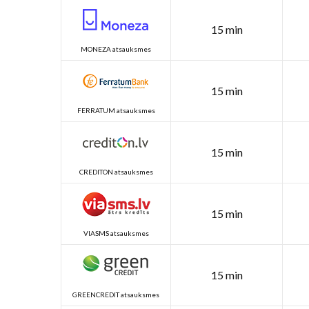
15 min
MONEZA atsauksmes
15 min
FERRATUM atsauksmes
15 min
CREDITON atsauksmes
15 min
VIASMS atsauksmes
15 min
GREENCREDIT atsauksmes