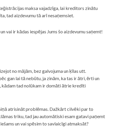
eģistrācijas maksa vajadzīga, lai kreditors zinātu
īta, tad aizdevumu tā arī nesaņemsiet.
s, un vai ir kādas iespējas Jums šo aizdevumu saņemt!
izejot no mājām, bez galvojuma un ķīlas utt.
gan lai tā nebūtu, ja zinām, ka tas ir ātri, ērti un
m, kādam tad nolūkam ir domāti ātrie kredīti
miņā atrisināt problēmas. Dažkārt cilvēki par to
lāmas triku, tad jau automātiski esam gatavi paņemt
ciešams un vai spēsim to savlaicīgi atmaksāt?