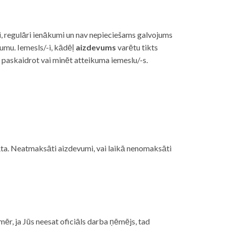
i, regulāri ienākumi un nav nepieciešams galvojums
vumu. Iemesls/-i, kādēļ
aizdevums
varētu tikts
s paskaidrot vai minēt atteikuma iemeslu/-s.
ojāta. Neatmaksāti aizdevumi, vai laikā nenomaksāti
mēr, ja Jūs neesat oficiāls darba ņēmējs, tad