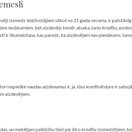
iemesli
evēji izsniedz iedzīvotājiem sākot no 21 gada vecuma, ir patstāvīg
ulāriem ienākumiem, bet aizdevējs tomēr atsaka Jums kredītu, aizde
 valstī ir likumdošana, kas paredz, ka aizdevējam nav pienākums Jum
ditori nepiešķir naudas aizdevumus ir, ja Jūsu kredītvēsture ir sab
em aizdevējiem.
das, un meklējam palīdzību tieši pie ātro kredītu izsniedzējiem, to