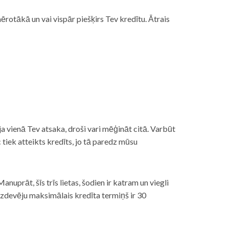
rotākā un vai vispār piešķirs Tev kredītu. Ātrais
āt, ja vienā Tev atsaka, droši vari mēģināt citā. Varbūt
iek atteikts kredīts, jo tā paredz mūsu
nuprāt, šīs trīs lietas, šodien ir katram un viegli
izdevēju maksimālais kredīta termiņš ir 30