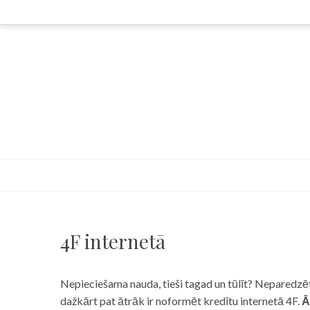
Skip
to
content
4F internetā
Nepieciešama nauda, tieši tagad un tūlīt? Neparedzēts
dažkārt pat ātrāk ir noformēt kredītu internetā 4F.
Ā