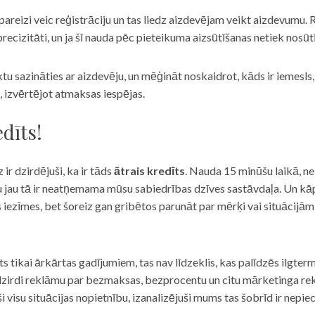
eizi veic reģistrāciju un tas liedz aizdevējam veikt aizdevumu. R
recizitāti, un ja šī nauda pēc pieteikuma aizsūtīšanas netiek nosūt
iktu sazināties ar aizdevēju, un mēģināt noskaidrot, kāds ir iemesl
, izvērtējot atmaksas iespējas.
dīts!
 ir dzirdējuši, ka ir tāds
ātrais kredīts
. Nauda 15 minūšu laikā, ne
u jau tā ir neatņemama mūsu sabiedrības dzīves sastāvdaļa. Un kāpēc 
ās iezīmes, bet šoreiz gan gribētos parunāt par mērķi vai situācijā
s tikai ārkārtas gadījumiem, tas nav līdzeklis, kas palīdzēs ilgter
zirdi reklāmu par bezmaksas, bezprocentu un citu mārketinga rek
visu situācijas nopietnību, izanalizējuši mums tas šobrīd ir nepie