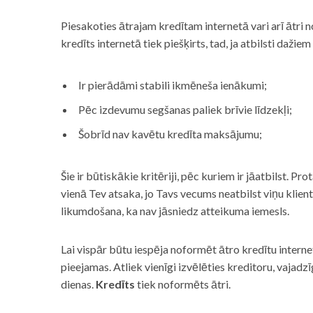
Piesakoties ātrajam kredītam internetā vari arī ātri 
kredīts internetā tiek piešķirts, tad, ja atbilsti dažiem
Ir pierādāmi stabili ikmēneša ienākumi;
Pēc izdevumu segšanas paliek brīvie līdzekļi;
Šobrīd nav kavētu kredīta maksājumu;
Šie ir būtiskākie kritēriji, pēc kuriem ir jāatbilst. Pro
vienā Tev atsaka, jo Tavs vecums neatbilst viņu klie
likumdošana, ka nav jāsniedz atteikuma iemesls.
Lai vispār būtu iespēja noformēt ātro kredītu internet
pieejamas. Atliek vienīgi izvēlēties kreditoru, vaja
dienas.
Kredīts
tiek noformēts ātri.