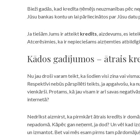
Bieži gadās, kad kredīta ņēmējs neuzmanības pēc nepar
Jūsu bankas kontu un lai pārliecinātos par Jūsu datu p
Ja tiešām Jums ir atteikt
kredīts
, aizdevums, es iete
Atcerēsimies, ka ir nepieciešams aizņemties atbildīgi
Kādos gadījumos – ātrais kre
Nu jau droši varam teikt, ka šodien visi zina vai vismaz
Respektīvi nebūs pārspīlēti teikts, ja apgalvošu, ka n
vienkārši. Protams, kā jau visam ir arī savas negatīv
internetā?
Nedrīkst aizmirst, ka pirmkārt ātrais kredīts ir domāt
nepadomā. Kāpēc gan neņemt, ja dod? Un vēl kad izd
un izmantot. Bet vai mēs esam pirms tam pārdomājuši 