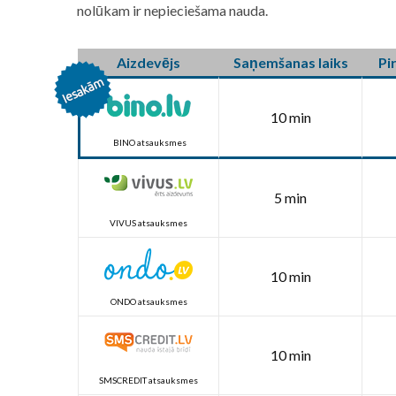
nolūkam ir nepieciešama nauda.
Aizdevējs
Saņemšanas laiks
Pi
10 min
BINO atsauksmes
5 min
VIVUS atsauksmes
10 min
ONDO atsauksmes
10 min
SMSCREDIT atsauksmes