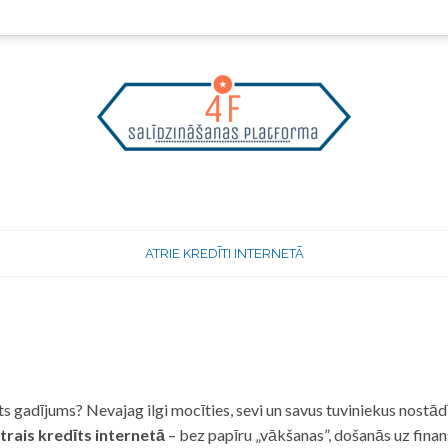
ATRIE KREDĪTI INTERNETĀ
 gadījums? Nevajag ilgi mocīties, sevi un savus tuviniekus nostādī
trais kredīts internetā
– bez papīru „vākšanas”, došanās uz fina