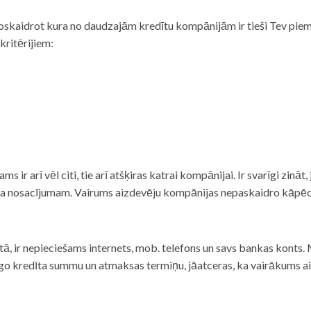
noskaidrot kura no daudzajām kredītu kompānijām ir tieši Tev piemē
 kritērijiem:
tams ir arī vēl citi, tie arī atšķiras katrai kompānijai. Ir svarīgi zin
nta nosacījumam. Vairums aizdevēju kompānijas nepaskaidro kāpēc t
ā, ir nepieciešams internets, mob. telefons un savs bankas konts. Ma
dzīgo kredīta summu un atmaksas termiņu, jāatceras, ka vairākums a