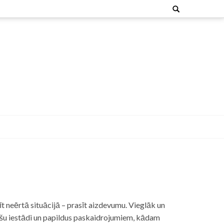
Search
for:
t neērtā situācijā – prasīt aizdevumu. Vieglāk un
nšu iestādi un papildus paskaidrojumiem, kādam