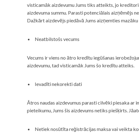
visticamāk aizdevumu Jums tiks atteikts, jo kreditor
aizdevuma summu. Parasti potenciālais aizņēmējs neņe
Dažkārt aizdevējs piedāvā Jums aizņemties mazāku
Neatbilstošs vecums
Vecums ir viens no ātro kredītu iegūšanas ierobežojum
aizdevumu, tad visticamāk Jums šo kredītu atteiks.
Ievadīti nekorekti dati
Ātros naudas aizdevumus parasti cilvēki piesaka ar i
pieteikumu, Jums šis aizdevums netiks piešķirts. Jāa
Netiek nosūtīta reģistrācijas maksa vai veikta ko