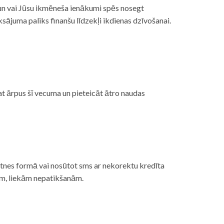
, un vai Jūsu ikmēneša ienākumi spēs nosegt
ājuma paliks finanšu līdzekļi ikdienas dzīvošanai.
at ārpus šī vecuma un pieteicāt ātro naudas
etnes formā vai nosūtot sms ar nekorektu kredīta
gām, liekām nepatikšanām.