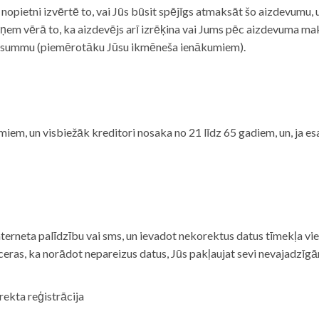
i nopietni izvērtē to, vai Jūs būsit spējīgs atmaksāt šo aizdevumu
m vērā to, ka aizdevējs arī izrēķina vai Jums pēc aizdevuma maks
 summu (piemērotāku Jūsu ikmēneša ienākumiem).
iem, un visbiežāk kreditori nosaka no 21 līdz 65 gadiem, un, ja es
nterneta palīdzību vai sms, un ievadot nekorektus datus tīmekļa vi
tceras, ka norādot nepareizus datus, Jūs pakļaujat sevi nevajadzī
rekta reģistrācija