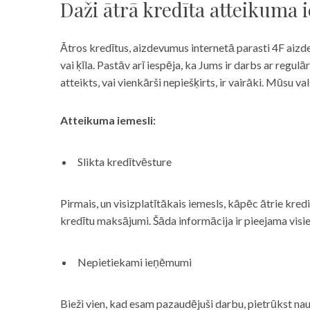
Daži ātrā kredīta atteikuma 
Ātros kredītus, aizdevumus internetā parasti 4F aizd
vai ķīla. Pastāv arī iespēja, ka Jums ir darbs ar reg
atteikts, vai vienkārši nepiešķirts, ir vairāki. Mūsu
Atteikuma iemesli:
Slikta kredītvēsture
Pirmais, un visizplatītākais iemesls, kāpēc ātrie kre
kredītu maksājumi. Šāda informācija ir pieejama visi
Nepietiekami ieņēmumi
Bieži vien, kad esam pazaudējuši darbu, pietrūkst nau