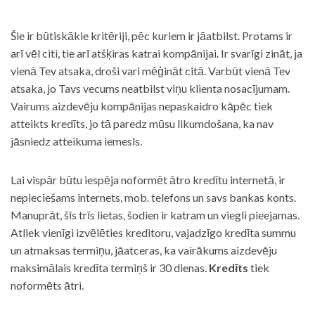
Šie ir būtiskākie kritēriji, pēc kuriem ir jāatbilst. Protams ir
arī vēl citi, tie arī atšķiras katrai kompānijai. Ir svarīgi zināt, ja
vienā Tev atsaka, droši vari mēģināt citā. Varbūt vienā Tev
atsaka, jo Tavs vecums neatbilst viņu klienta nosacījumam.
Vairums aizdevēju kompānijas nepaskaidro kāpēc tiek
atteikts kredīts, jo tā paredz mūsu likumdošana, ka nav
jāsniedz atteikuma iemesls.
Lai vispār būtu iespēja noformēt ātro kredītu internetā, ir
nepieciešams internets, mob. telefons un savs bankas konts.
Manuprāt, šīs trīs lietas, šodien ir katram un viegli pieejamas.
Atliek vienīgi izvēlēties kreditoru, vajadzīgo kredīta summu
un atmaksas termiņu, jāatceras, ka vairākums aizdevēju
maksimālais kredīta termiņš ir 30 dienas.
Kredīts
tiek
noformēts ātri.