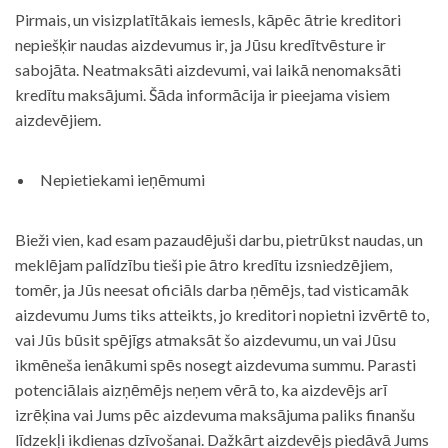
Pirmais, un visizplatītākais iemesls, kāpēc ātrie kreditori
nepiešķir naudas aizdevumus ir, ja Jūsu kredītvēsture ir
sabojāta. Neatmaksāti aizdevumi, vai laikā nenomaksāti
kredītu maksājumi. Šāda informācija ir pieejama visiem
aizdevējiem.
Nepietiekami ieņēmumi
Bieži vien, kad esam pazaudējuši darbu, pietrūkst naudas, un
meklējam palīdzību tieši pie ātro kredītu izsniedzējiem,
tomēr, ja Jūs neesat oficiāls darba ņēmējs, tad visticamāk
aizdevumu Jums tiks atteikts, jo kreditori nopietni izvērtē to,
vai Jūs būsit spējīgs atmaksāt šo aizdevumu, un vai Jūsu
ikmēneša ienākumi spēs nosegt aizdevuma summu. Parasti
potenciālais aizņēmējs neņem vērā to, ka aizdevējs arī
izrēķina vai Jums pēc aizdevuma maksājuma paliks finanšu
līdzekļi ikdienas dzīvošanai. Dažkārt aizdevējs piedāvā Jums