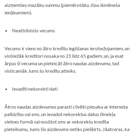
aizņemties mazāku summu (piemērotāku Jūsu ikmēneša
ienākumiem).
Neatbilstošs vecums
Vecums ir viens no ātro kredītu iegūšanas ierobežojumiem, un
visbiežāk kreditori nosaka no 21 līdz 65 gadiem, un, ja esat
ārpus šī vecuma un pieteicāt ātro naudas aizdevumu, tad
visticamāk Jums šo kredītu atteiks.
Ievadīti nekorekti dati
Ātros naudas aizdevumus parasti cilvēki piesaka ar interneta
palīdzību vai sms, un ievadot nekorektus datus tīmekļa
vietnes formā vai nosūtot sms ar nekorektu kredīta
pieteikumu, Jums šis aizdevums netiks piešķirts. Jāatceras, ka