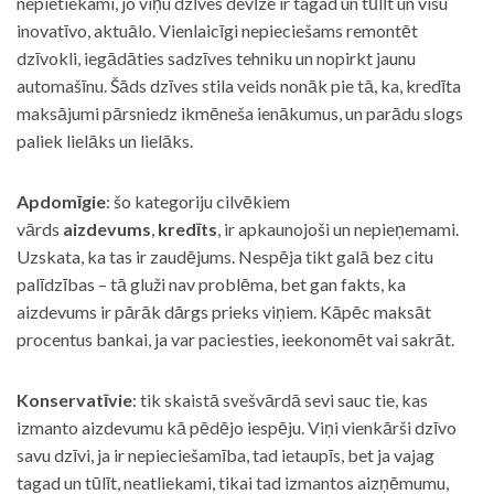
nepietiekami, jo viņu dzīves devīze ir tagad un tūlīt un visu
inovatīvo, aktuālo. Vienlaicīgi nepieciešams remontēt
dzīvokli, iegādāties sadzīves tehniku un nopirkt jaunu
automašīnu. Šāds dzīves stila veids nonāk pie tā, ka, kredīta
maksājumi pārsniedz ikmēneša ienākumus, un parādu slogs
paliek lielāks un lielāks.
Apdomīgie
: šo kategoriju cilvēkiem
vārds
aizdevums
,
kredīts
, ir apkaunojoši un nepieņemami.
Uzskata, ka tas ir zaudējums. Nespēja tikt galā bez citu
palīdzības – tā gluži nav problēma, bet gan fakts, ka
aizdevums ir pārāk dārgs prieks viņiem. Kāpēc maksāt
procentus bankai, ja var paciesties, ieekonomēt vai sakrāt.
Konservatīvie
: tik skaistā svešvārdā sevi sauc tie, kas
izmanto aizdevumu kā pēdējo iespēju. Viņi vienkārši dzīvo
savu dzīvi, ja ir nepieciešamība, tad ietaupīs, bet ja vajag
tagad un tūlīt, neatliekami, tikai tad izmantos aizņēmumu,