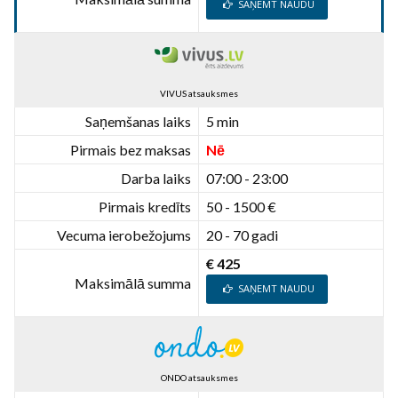
SAŅEMT NAUDU
VIVUS atsauksmes
Saņemšanas laiks
5 min
Pirmais bez maksas
Nē
Darba laiks
07:00 - 23:00
Pirmais kredīts
50 - 1500 €
Vecuma ierobežojums
20 - 70 gadi
€ 425
Maksimālā summa
SAŅEMT NAUDU
ONDO atsauksmes