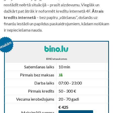
nostādīt neērtā situācijā – prasīt aizdevumu. Vieglāk un
dažkārt pat ātrāk ir noformēt kredītu internetā 4F.
Ātrais
kredīts internetā
– bez papīru „vākšanas”, došanās uz
finanšu iestādi un papildus paskaidrojumiem, kādam nolūkam
ir nepieciešama nauda.
BINO atsauksmes
Saņemšanas laiks
10 min
Pirmais bez maksas
Jā
Darba laiks
07:00 - 23:00
Pirmais kredīts
50 - 300 €
Vecuma ierobežojums
20 - 70 gadi
€ 425
Maksimālā summa