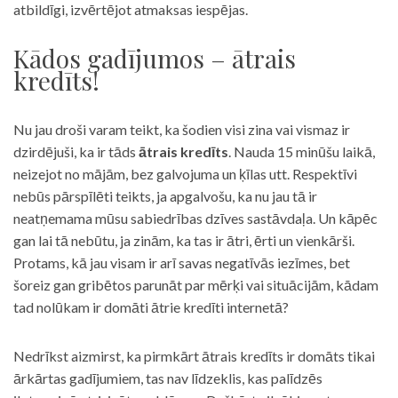
atbildīgi, izvērtējot atmaksas iespējas.
Kādos gadījumos – ātrais
kredīts!
Nu jau droši varam teikt, ka šodien visi zina vai vismaz ir
dzirdējuši, ka ir tāds
ātrais kredīts
. Nauda 15 minūšu laikā,
neizejot no mājām, bez galvojuma un ķīlas utt. Respektīvi
nebūs pārspīlēti teikts, ja apgalvošu, ka nu jau tā ir
neatņemama mūsu sabiedrības dzīves sastāvdaļa. Un kāpēc
gan lai tā nebūtu, ja zinām, ka tas ir ātri, ērti un vienkārši.
Protams, kā jau visam ir arī savas negatīvās iezīmes, bet
šoreiz gan gribētos parunāt par mērķi vai situācijām, kādam
tad nolūkam ir domāti ātrie kredīti internetā?
Nedrīkst aizmirst, ka pirmkārt ātrais kredīts ir domāts tikai
ārkārtas gadījumiem, tas nav līdzeklis, kas palīdzēs