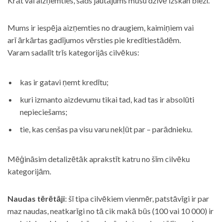
Krāt vai aizņemties, šāds jautājums mūsu dzīvē izskan bieži.
Mums ir iespēja aizņemties no draugiem, kaimiņiem vai
arī ārkārtas gadījumos vērsties pie kredītiestādēm.
Varam sadalīt trīs kategorijās cilvēkus:
kas ir gatavi ņemt kredītu;
kuri izmanto aizdevumu tikai tad, kad tas ir absolūti
nepieciešams;
tie, kas cenšas pa visu varu nekļūt par – parādnieku.
Mēģināsim detalizētāk aprakstīt katru no šīm cilvēku
kategorijām.
Naudas tērētāji
: šī tipa cilvēkiem vienmēr, patstāvīgi ir par
maz naudas, neatkarīgi no tā cik makā būs (100 vai 10 000) ir