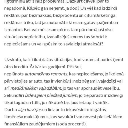
ilgtermiņā atrisināt problēmas. Dažkārt cilvēki par to
nepadomā. Kāpēc gan neņemt, ja dod? Un vēl kad izdzirdi
reklāmu par bezmaksas, bezprocentu un citu mārketinga
reklāmas triku, tad jau automātiski esam gatavi paņemt un
izmantot. Bet vai mēs esam pirms tam pārdomājuši visu
situācijas nopietnību, izanalizējuši mums tas šobrīd ir
nepieciešams un vai spēsim to savlaicīgi atmaksāt?
Uzskatu, ka ir tikai dažas situācijas, kad varam atļauties ņemt
ātro kredītu. Ārkārtas gadījumi. Pēkšņi,
neplānots
automašīnas remonts
, kas nepieciešams, jo ikdienā
pārvietojies ar auto, tas ir vienkārši neizbēgami, vajadzīgi vai
arī
medicīniskām vajadzībām
, jo tas var apdraudēt veselību.
Sekundāri
izdevīgiem piedāvājumiem
, jo tie parasti ir izdevīgi
tikai tagad un tūlīt, jo nākotnē tas ļaus ietaupīt vairāk.
Darba
alga kavējas
un līdz ar to iekavēsiet obligātos
ikmēneša maksājumus, kas savukārt var novest pie lielākiem
finansiāliem zaudējumiem (soda procenti).