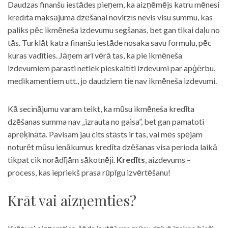
Daudzas finanšu iestādes pieņem, ka aizņēmējs katru mēnesi
kredīta maksājuma dzēšanai novirzīs nevis visu summu, kas
paliks pēc ikmēneša izdevumu segšanas, bet gan tikai daļu no
tās. Turklāt katra finanšu iestāde nosaka savu formulu, pēc
kuras vadīties. Jāņem arī vērā tas, ka pie ikmēneša
izdevumiem parasti netiek pieskaitīti izdevumi par apģērbu,
medikamentiem utt., jo daudziem tie nav ikmēneša izdevumi.
Kā secinājumu varam teikt, ka mūsu ikmēneša kredīta
dzēšanas summa nav „izrauta no gaisa”, bet gan pamatoti
aprēķināta. Pavisam jau cits stāsts ir tas, vai mēs spējam
noturēt mūsu ienākumus kredīta dzēšanas visa perioda laikā
tikpat cik norādījām sākotnēji.
Kredīts
, aizdevums –
process, kas iepriekš prasa rūpīgu izvērtēšanu!
Krāt vai aizņemties?