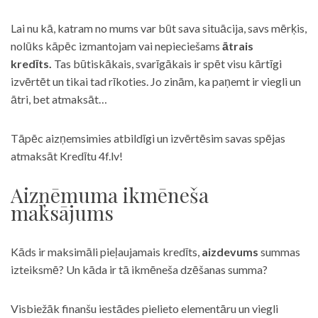
Lai nu kā, katram no mums var būt sava situācija, savs mērķis,
nolūks kāpēc izmantojam vai nepieciešams
ātrais
kredīts.
Tas būtiskākais, svarīgākais ir spēt visu kārtīgi
izvērtēt un tikai tad rīkoties. Jo zinām, ka paņemt ir viegli un
ātri, bet atmaksāt…
Tāpēc aizņemsimies atbildīgi un izvērtēsim savas spējas
atmaksāt Kredītu 4f.lv!
Aizņēmuma ikmēneša
maksājums
Kāds ir maksimāli pieļaujamais kredīts,
aizdevums
summas
izteiksmē? Un kāda ir tā ikmēneša dzēšanas summa?
Visbiežāk finanšu iestādes pielieto elementāru un viegli