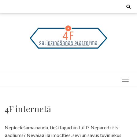
Skip
Search
for:
to
content
4F internetā
Nepieciešama nauda, tieši tagad un tūlīt? Neparedzēts
gadījums? Nevajag ilgi mocīties, sevi un savus tuviniekus