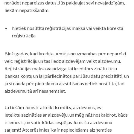
norādot nepareizus datus, Jūs pakļaujat sevi nevajadzīgām,
liekām nepatikšanām.
Netiek nosūtīta reģistrācijas maksa vai veikta korekta
reģistrācija
Bieži gadās, kad kredīta ņēmējs neuzmanības pēc nepareizi
veic reģistrāciju un tas liedz aizdevējam veikt aizdevumu.
Reģistrācijas maksa vajadzīga, lai kreditors zinātu Jūsu
bankas kontu un lai pārliecinātos par Jūsu datu precizitāti, un
ja šī nauda pēc pieteikuma aizsūtīšanas netiek nosūtīta, tad
aizdevumu tā arī nesaņemsiet.
Ja tiešām Jums ir atteikt
kredīts
, aizdevums, es
ieteiktu sazināties ar aizdevēju, un mēģināt noskaidrot, kāds
ir iemesls, un vai ir kādas iespējas Jums šo aizdevumu
saņemt! Atcerēsimies, ka ir nepieciešams aizņemties