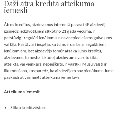
Daži ātrā kredīta atteikuma
iemesli
Ātros kredītus, aizdevumus internetā parasti 4F aizdevēji
izsniedz iedzīvotājiem sākot no 21 gada vecuma, ir
patstāvīgi, regulāri ienākumi un nav nepieciešams galvojums
vai ķīla. Pastāv arī iespēja, ka Jums ir darbs ar regulāriem
ienākumiem, bet aizdevējs tomēr atsaka Jums kredītu,
aizdevumu. Iemesls/-i, kādēļ
aizdevums
varētu tikts
atteikts, vai vienkārši nepiešķirts, ir vairāki. Mūsu valstī ir
likumdošana, kas paredz, ka aizdevējam nav pienākums Jums
paskaidrot vai minēt atteikuma iemeslu/-s.
Atteikuma iemesli:
Slikta kredītvēsture