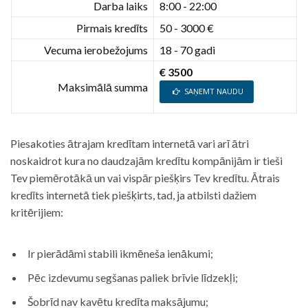
Darba laiks
8:00 - 22:00
Pirmais kredīts
50 - 3000 €
Vecuma ierobežojums
18 - 70 gadi
€ 3500
Maksimālā summa
SAŅEMT NAUDU
Piesakoties ātrajam kredītam internetā vari arī ātri
noskaidrot kura no daudzajām kredītu kompānijām ir tieši
Tev piemērotākā un vai vispār piešķirs Tev kredītu. Ātrais
kredīts internetā tiek piešķirts, tad, ja atbilsti dažiem
kritērijiem:
Ir pierādāmi stabili ikmēneša ienākumi;
Pēc izdevumu segšanas paliek brīvie līdzekļi;
Šobrīd nav kavētu kredīta maksājumu;