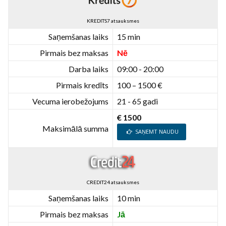
KREDITS7 atsauksmes
Saņemšanas laiks
15 min
Pirmais bez maksas
Nē
Darba laiks
09:00 - 20:00
Pirmais kredīts
100 – 1500 €
Vecuma ierobežojums
21 - 65 gadi
€ 1500
Maksimālā summa
SAŅEMT NAUDU
CREDIT24 atsauksmes
Saņemšanas laiks
10 min
Pirmais bez maksas
Jā