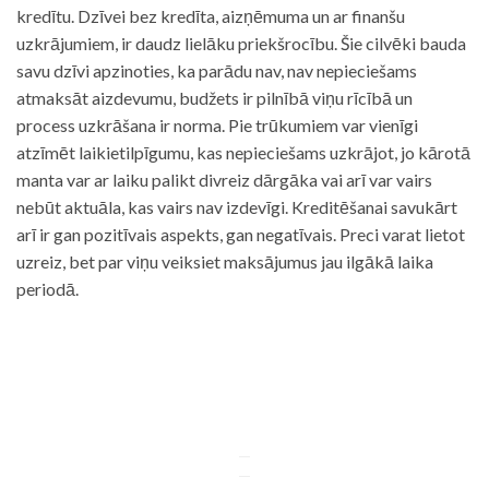
kredītu. Dzīvei bez kredīta, aizņēmuma un ar finanšu
uzkrājumiem, ir daudz lielāku priekšrocību. Šie cilvēki bauda
savu dzīvi apzinoties, ka parādu nav, nav nepieciešams
atmaksāt aizdevumu, budžets ir pilnībā viņu rīcībā un
process uzkrāšana ir norma. Pie trūkumiem var vienīgi
atzīmēt laikietilpīgumu, kas nepieciešams uzkrājot, jo kārotā
manta var ar laiku palikt divreiz dārgāka vai arī var vairs
nebūt aktuāla, kas vairs nav izdevīgi. Kreditēšanai savukārt
arī ir gan pozitīvais aspekts, gan negatīvais. Preci varat lietot
uzreiz, bet par viņu veiksiet maksājumus jau ilgākā laika
periodā.