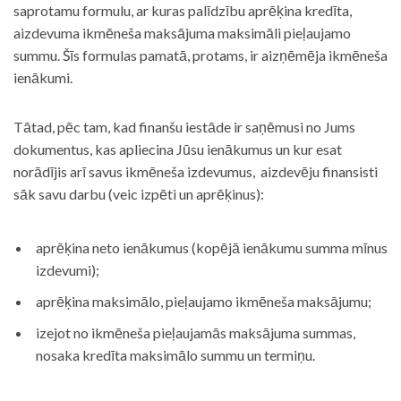
saprotamu formulu, ar kuras palīdzību aprēķina kredīta,
aizdevuma ikmēneša maksājuma maksimāli pieļaujamo
summu. Šīs formulas pamatā, protams, ir aizņēmēja ikmēneša
ienākumi.
Tātad, pēc tam, kad finanšu iestāde ir saņēmusi no Jums
dokumentus, kas apliecina Jūsu ienākumus un kur esat
norādījis arī savus ikmēneša izdevumus, aizdevēju finansisti
sāk savu darbu (veic izpēti un aprēķinus):
aprēķina neto ienākumus (kopējā ienākumu summa mīnus
izdevumi);
aprēķina maksimālo, pieļaujamo ikmēneša maksājumu;
izejot no ikmēneša pieļaujamās maksājuma summas,
nosaka kredīta maksimālo summu un termiņu.