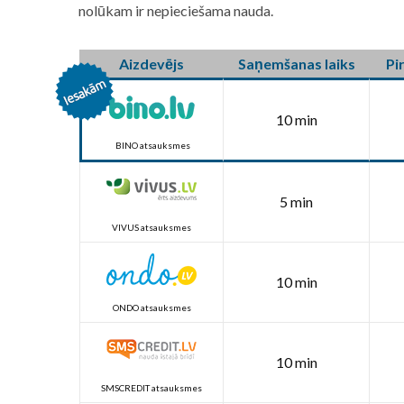
nolūkam ir nepieciešama nauda.
Aizdevējs
Saņemšanas laiks
Pi
10 min
BINO atsauksmes
5 min
VIVUS atsauksmes
10 min
ONDO atsauksmes
10 min
SMSCREDIT atsauksmes