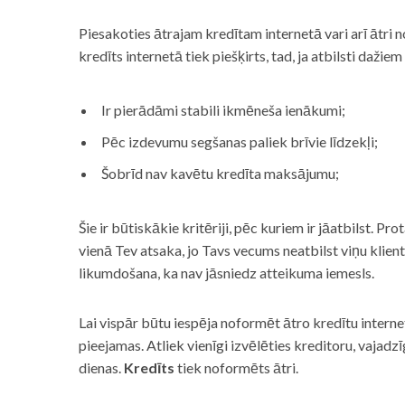
Piesakoties ātrajam kredītam internetā vari arī ātri 
kredīts internetā tiek piešķirts, tad, ja atbilsti dažiem
Ir pierādāmi stabili ikmēneša ienākumi;
Pēc izdevumu segšanas paliek brīvie līdzekļi;
Šobrīd nav kavētu kredīta maksājumu;
Šie ir būtiskākie kritēriji, pēc kuriem ir jāatbilst. Pro
vienā Tev atsaka, jo Tavs vecums neatbilst viņu klie
likumdošana, ka nav jāsniedz atteikuma iemesls.
Lai vispār būtu iespēja noformēt ātro kredītu internet
pieejamas. Atliek vienīgi izvēlēties kreditoru, vaja
dienas.
Kredīts
tiek noformēts ātri.