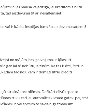
eģistrācijas maksa vajadzīga, lai kreditors zinātu
īta, tad aizdevumu tā arī nesaņemsiet.
s, un vai ir kādas iespējas Jums šo aizdevumu saņemt!
izejot no mājām, bez galvojuma un ķīlas utt.
gan lai tā nebūtu, ja zinām, ka tas ir ātri, ērti un
m, kādam tad nolūkam ir domāti ātrie kredīti
miņā atrisināt problēmas. Dažkārt cilvēki par to
lāmas triku, tad jau automātiski esam gatavi paņemt
ciešams un vai spēsim to savlaicīgi atmaksāt?