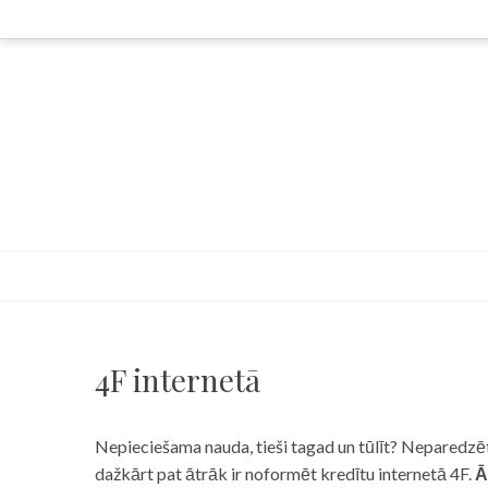
Skip
to
content
4F internetā
Nepieciešama nauda, tieši tagad un tūlīt? Neparedzēts
dažkārt pat ātrāk ir noformēt kredītu internetā 4F.
Ā