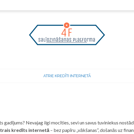
ATRIE KREDĪTI INTERNETĀ
 gadījums? Nevajag ilgi mocīties, sevi un savus tuviniekus nostādī
trais kredīts internetā
– bez papīru „vākšanas”, došanās uz fina