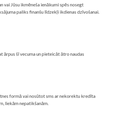
, un vai Jūsu ikmēneša ienākumi spēs nosegt
ājuma paliks finanšu līdzekļi ikdienas dzīvošanai.
at ārpus šī vecuma un pieteicāt ātro naudas
etnes formā vai nosūtot sms ar nekorektu kredīta
gām, liekām nepatikšanām.