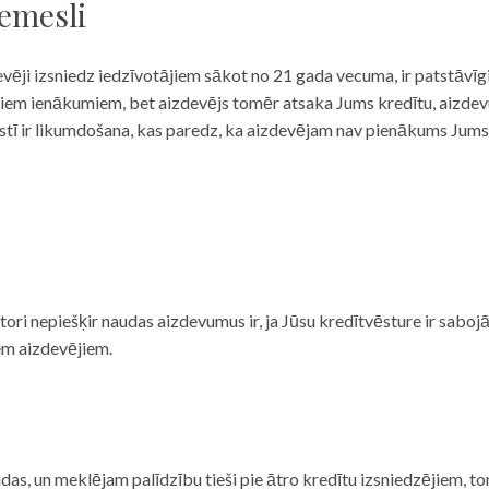
iemesli
evēji izsniedz iedzīvotājiem sākot no 21 gada vecuma, ir patstāvīg
ulāriem ienākumiem, bet aizdevējs tomēr atsaka Jums kredītu, aizde
 valstī ir likumdošana, kas paredz, ka aizdevējam nav pienākums Jum
ditori nepiešķir naudas aizdevumus ir, ja Jūsu kredītvēsture ir sab
em aizdevējiem.
das, un meklējam palīdzību tieši pie ātro kredītu izsniedzējiem, to