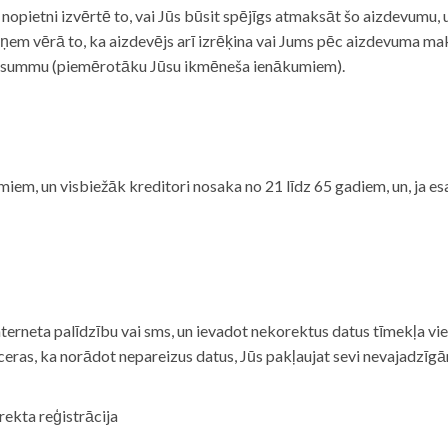
i nopietni izvērtē to, vai Jūs būsit spējīgs atmaksāt šo aizdevumu
m vērā to, ka aizdevējs arī izrēķina vai Jums pēc aizdevuma maks
 summu (piemērotāku Jūsu ikmēneša ienākumiem).
iem, un visbiežāk kreditori nosaka no 21 līdz 65 gadiem, un, ja es
nterneta palīdzību vai sms, un ievadot nekorektus datus tīmekļa vi
tceras, ka norādot nepareizus datus, Jūs pakļaujat sevi nevajadzī
rekta reģistrācija