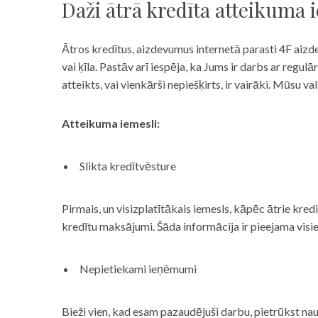
Daži ātrā kredīta atteikuma 
Ātros kredītus, aizdevumus internetā parasti 4F aizd
vai ķīla. Pastāv arī iespēja, ka Jums ir darbs ar reg
atteikts, vai vienkārši nepiešķirts, ir vairāki. Mūsu
Atteikuma iemesli:
Slikta kredītvēsture
Pirmais, un visizplatītākais iemesls, kāpēc ātrie kre
kredītu maksājumi. Šāda informācija ir pieejama visi
Nepietiekami ieņēmumi
Bieži vien, kad esam pazaudējuši darbu, pietrūkst nau