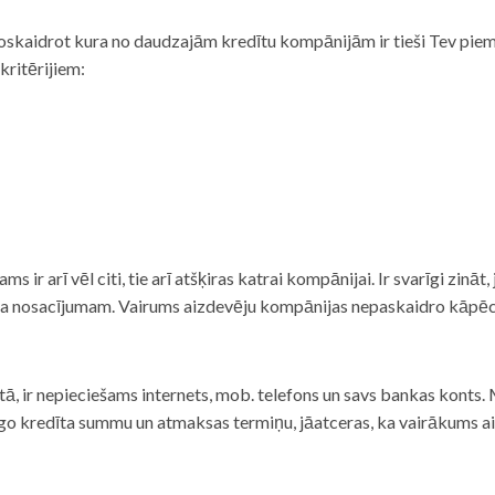
noskaidrot kura no daudzajām kredītu kompānijām ir tieši Tev piemē
 kritērijiem:
tams ir arī vēl citi, tie arī atšķiras katrai kompānijai. Ir svarīgi zin
nta nosacījumam. Vairums aizdevēju kompānijas nepaskaidro kāpēc t
ā, ir nepieciešams internets, mob. telefons un savs bankas konts. Ma
dzīgo kredīta summu un atmaksas termiņu, jāatceras, ka vairākums a