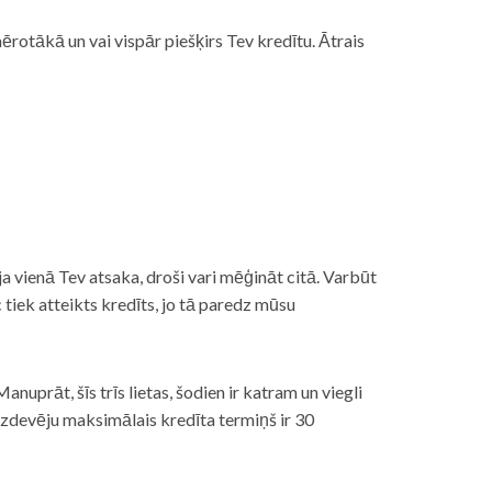
rotākā un vai vispār piešķirs Tev kredītu. Ātrais
āt, ja vienā Tev atsaka, droši vari mēģināt citā. Varbūt
iek atteikts kredīts, jo tā paredz mūsu
nuprāt, šīs trīs lietas, šodien ir katram un viegli
izdevēju maksimālais kredīta termiņš ir 30