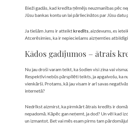
Bieži gadās, kad kredīta ņēmējs neuzmanības pēc nepar
Jūsu bankas kontu un lai pārliecinātos par Jūsu datu p
Ja tiešām Jums ir atteikt
kredīts
, aizdevums, es iete
Atcerēsimies, ka ir nepieciešams aizņemties atbildīgi
Kādos gadījumos – ātrais kre
Nu jau droši varam teikt, ka šodien visi zina vai vismaz
Respektīvi nebūs pārspīlēti teikts, ja apgalvošu, ka n
vienkārši. Protams, kā jau visam ir arī savas negatīv
internetā?
Nedrīkst aizmirst, ka pirmkārt ātrais kredīts ir domāt
nepadomā. Kāpēc gan neņemt, ja dod? Un vēl kad izd
un izmantot. Bet vai mēs esam pirms tam pārdomājuši 