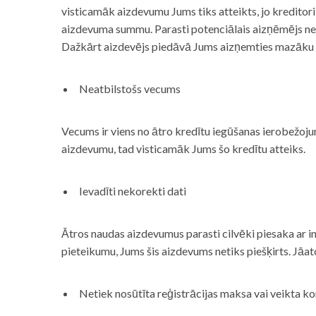
visticamāk aizdevumu Jums tiks atteikts, jo kreditor
aizdevuma summu. Parasti potenciālais aizņēmējs neņe
Dažkārt aizdevējs piedāvā Jums aizņemties mazāku
Neatbilstošs vecums
Vecums ir viens no ātro kredītu iegūšanas ierobežojum
aizdevumu, tad visticamāk Jums šo kredītu atteiks.
Ievadīti nekorekti dati
Ātros naudas aizdevumus parasti cilvēki piesaka ar i
pieteikumu, Jums šis aizdevums netiks piešķirts. Jāa
Netiek nosūtīta reģistrācijas maksa vai veikta ko