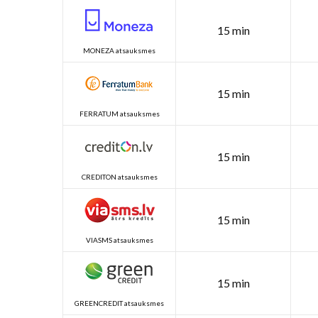
15 min
MONEZA atsauksmes
15 min
FERRATUM atsauksmes
15 min
CREDITON atsauksmes
15 min
VIASMS atsauksmes
15 min
GREENCREDIT atsauksmes