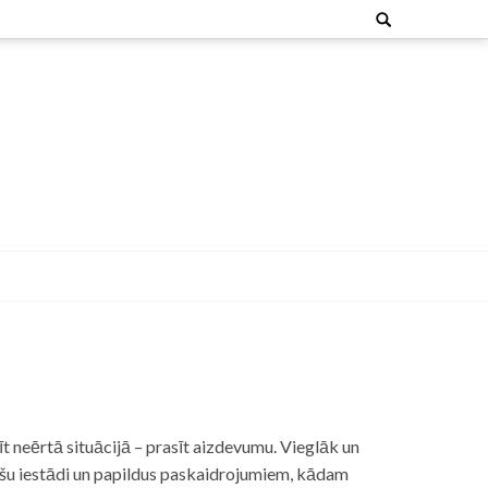
Search
for:
t neērtā situācijā – prasīt aizdevumu. Vieglāk un
nšu iestādi un papildus paskaidrojumiem, kādam