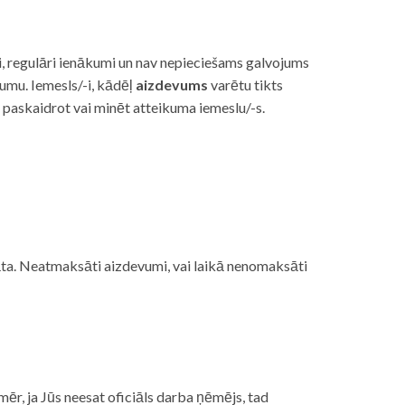
i, regulāri ienākumi un nav nepieciešams galvojums
vumu. Iemesls/-i, kādēļ
aizdevums
varētu tikts
s paskaidrot vai minēt atteikuma iemeslu/-s.
ojāta. Neatmaksāti aizdevumi, vai laikā nenomaksāti
mēr, ja Jūs neesat oficiāls darba ņēmējs, tad