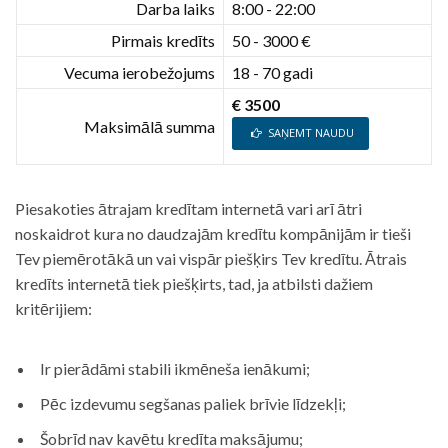
Darba laiks
8:00 - 22:00
Pirmais kredīts
50 - 3000 €
Vecuma ierobežojums
18 - 70 gadi
€ 3500
Maksimālā summa
SAŅEMT NAUDU
Piesakoties ātrajam kredītam internetā vari arī ātri
noskaidrot kura no daudzajām kredītu kompānijām ir tieši
Tev piemērotākā un vai vispār piešķirs Tev kredītu. Ātrais
kredīts internetā tiek piešķirts, tad, ja atbilsti dažiem
kritērijiem:
Ir pierādāmi stabili ikmēneša ienākumi;
Pēc izdevumu segšanas paliek brīvie līdzekļi;
Šobrīd nav kavētu kredīta maksājumu;