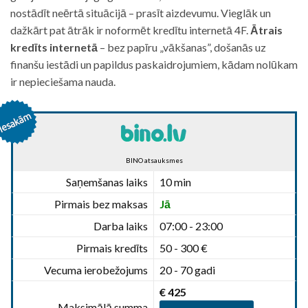
nostādīt neērtā situācijā – prasīt aizdevumu. Vieglāk un
dažkārt pat ātrāk ir noformēt kredītu internetā 4F.
Ātrais
kredīts internetā
– bez papīru „vākšanas”, došanās uz
finanšu iestādi un papildus paskaidrojumiem, kādam nolūkam
ir nepieciešama nauda.
BINO atsauksmes
Saņemšanas laiks
10 min
Pirmais bez maksas
Jā
Darba laiks
07:00 - 23:00
Pirmais kredīts
50 - 300 €
Vecuma ierobežojums
20 - 70 gadi
€ 425
Maksimālā summa