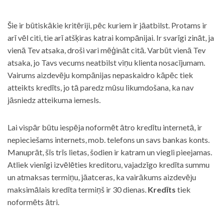
Šie ir būtiskākie kritēriji, pēc kuriem ir jāatbilst. Protams ir
arī vēl citi, tie arī atšķiras katrai kompānijai. Ir svarīgi zināt, ja
vienā Tev atsaka, droši vari mēģināt citā. Varbūt vienā Tev
atsaka, jo Tavs vecums neatbilst viņu klienta nosacījumam.
Vairums aizdevēju kompānijas nepaskaidro kāpēc tiek
atteikts kredīts, jo tā paredz mūsu likumdošana, ka nav
jāsniedz atteikuma iemesls.
Lai vispār būtu iespēja noformēt ātro kredītu internetā, ir
nepieciešams internets, mob. telefons un savs bankas konts.
Manuprāt, šīs trīs lietas, šodien ir katram un viegli pieejamas.
Atliek vienīgi izvēlēties kreditoru, vajadzīgo kredīta summu
un atmaksas termiņu, jāatceras, ka vairākums aizdevēju
maksimālais kredīta termiņš ir 30 dienas.
Kredīts
tiek
noformēts ātri.