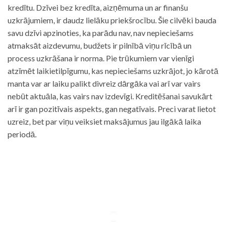
kredītu. Dzīvei bez kredīta, aizņēmuma un ar finanšu
uzkrājumiem, ir daudz lielāku priekšrocību. Šie cilvēki bauda
savu dzīvi apzinoties, ka parādu nav, nav nepieciešams
atmaksāt aizdevumu, budžets ir pilnībā viņu rīcībā un
process uzkrāšana ir norma. Pie trūkumiem var vienīgi
atzīmēt laikietilpīgumu, kas nepieciešams uzkrājot, jo kārotā
manta var ar laiku palikt divreiz dārgāka vai arī var vairs
nebūt aktuāla, kas vairs nav izdevīgi. Kreditēšanai savukārt
arī ir gan pozitīvais aspekts, gan negatīvais. Preci varat lietot
uzreiz, bet par viņu veiksiet maksājumus jau ilgākā laika
periodā.