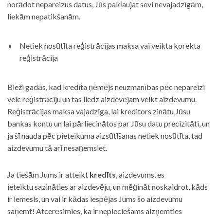
norādot nepareizus datus, Jūs pakļaujat sevi nevajadzīgām,
liekām nepatikšanām.
Netiek nosūtīta reģistrācijas maksa vai veikta korekta
reģistrācija
Bieži gadās, kad kredīta ņēmējs neuzmanības pēc nepareizi
veic reģistrāciju un tas liedz aizdevējam veikt aizdevumu.
Reģistrācijas maksa vajadzīga, lai kreditors zinātu Jūsu
bankas kontu un lai pārliecinātos par Jūsu datu precizitāti, un
ja šī nauda pēc pieteikuma aizsūtīšanas netiek nosūtīta, tad
aizdevumu tā arī nesaņemsiet.
Ja tiešām Jums ir atteikt
kredīts
, aizdevums, es
ieteiktu sazināties ar aizdevēju, un mēģināt noskaidrot, kāds
ir iemesls, un vai ir kādas iespējas Jums šo aizdevumu
saņemt! Atcerēsimies, ka ir nepieciešams aizņemties