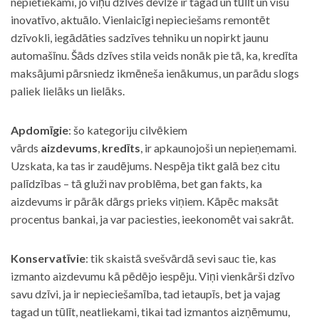
nepietiekami, jo viņu dzīves devīze ir tagad un tūlīt un visu
inovatīvo, aktuālo. Vienlaicīgi nepieciešams remontēt
dzīvokli, iegādāties sadzīves tehniku un nopirkt jaunu
automašīnu. Šāds dzīves stila veids nonāk pie tā, ka, kredīta
maksājumi pārsniedz ikmēneša ienākumus, un parādu slogs
paliek lielāks un lielāks.
Apdomīgie
: šo kategoriju cilvēkiem
vārds
aizdevums
,
kredīts
, ir apkaunojoši un nepieņemami.
Uzskata, ka tas ir zaudējums. Nespēja tikt galā bez citu
palīdzības – tā gluži nav problēma, bet gan fakts, ka
aizdevums ir pārāk dārgs prieks viņiem. Kāpēc maksāt
procentus bankai, ja var paciesties, ieekonomēt vai sakrāt.
Konservatīvie
: tik skaistā svešvārdā sevi sauc tie, kas
izmanto aizdevumu kā pēdējo iespēju. Viņi vienkārši dzīvo
savu dzīvi, ja ir nepieciešamība, tad ietaupīs, bet ja vajag
tagad un tūlīt, neatliekami, tikai tad izmantos aizņēmumu,