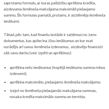
saprotamu formulu, ar kuras palīdzību aprēķina kredīta,
aizdevuma ikmēneša maksājuma maksimāli pieļaujamo
summu. Šīs formulas pamatā, protams, ir aizņēmēja ikmēneša
ienākumi.
Tātad, pēc tam, kad finanšu iestāde ir saņēmusi no Jums
dokumentus, kas apliecina Jūsu ienākumus un kur esat
norādījis arī savus ikmēneša izdevumus, aizdevēju finansisti
sāk savu darbu (veic izpēti un aprēķinus):
aprēķina neto ienākumus (kopējā ienākumu summa mīnus
izdevumi);
aprēķina maksimālo, pieļaujamo ikmēneša maksājumu;
izejot no ikmēneša pieļaujamās maksājuma summas,
nosaka kredīta maksimālo summu un termiņu.