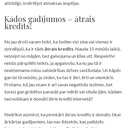
atbildīgi, izvērtējot atmaksas iespējas.
Kādos gadījumos – ātrais
kredīts!
Nu jau droši varam teikt, ka šodien visi zina vai vismaz ir
dzirdējuši, ka ir tāds
ātrais kredīts
. Nauda 15 minūšu laikā,
neizejot no mājām, bez galvojuma un ķīlas utt. Respektīvi
nebūs pārspīlēti teikts, ja apgalvošu, ka nu jau tā ir
neatņemama mūsu sabiedrības dzīves sastāvdaļa. Un kāpēc
gan lai tā nebūtu, ja zinām, ka tas ir ātri, ērti un vienkārši.
Protams, kā jau visam ir arī savas negatīvās iezīmes, bet
šoreiz gan gribētos parunāt par mērķi vai situācijām, kādam
tad nolūkam ir domāti ātrie kredīti internetā?
Nedrīkst aizmirst, ka pirmkārt ātrais kredīts ir domāts tikai
ārkārtas gadījumiem, tas nav līdzeklis, kas palīdzēs