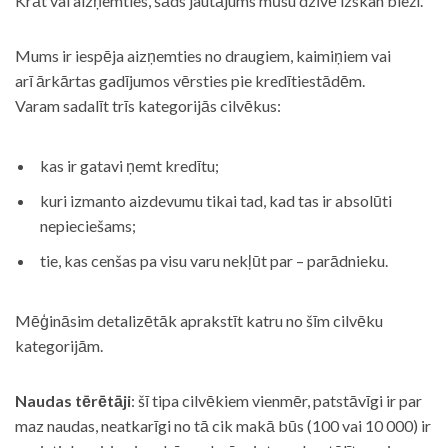
Krāt vai aizņemties, šāds jautājums mūsu dzīvē izskan bieži.
Mums ir iespēja aizņemties no draugiem, kaimiņiem vai
arī ārkārtas gadījumos vērsties pie kredītiestādēm.
Varam sadalīt trīs kategorijās cilvēkus:
kas ir gatavi ņemt kredītu;
kuri izmanto aizdevumu tikai tad, kad tas ir absolūti
nepieciešams;
tie, kas cenšas pa visu varu nekļūt par – parādnieku.
Mēģināsim detalizētāk aprakstīt katru no šīm cilvēku
kategorijām.
Naudas tērētāji
: šī tipa cilvēkiem vienmēr, patstāvīgi ir par
maz naudas, neatkarīgi no tā cik makā būs (100 vai 10 000) ir