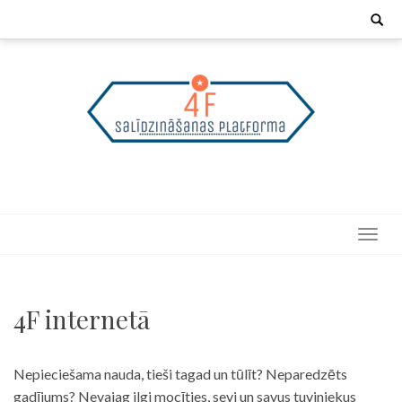
Skip
Search
for:
to
content
4F internetā
Nepieciešama nauda, tieši tagad un tūlīt? Neparedzēts
gadījums? Nevajag ilgi mocīties, sevi un savus tuviniekus