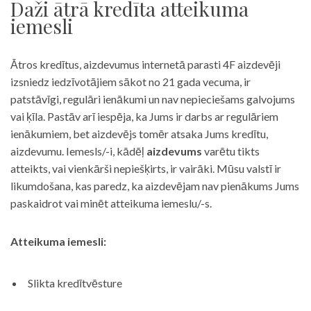
Daži ātrā kredīta atteikuma
iemesli
Ātros kredītus, aizdevumus internetā parasti 4F aizdevēji
izsniedz iedzīvotājiem sākot no 21 gada vecuma, ir
patstāvīgi, regulāri ienākumi un nav nepieciešams galvojums
vai ķīla. Pastāv arī iespēja, ka Jums ir darbs ar regulāriem
ienākumiem, bet aizdevējs tomēr atsaka Jums kredītu,
aizdevumu. Iemesls/-i, kādēļ
aizdevums
varētu tikts
atteikts, vai vienkārši nepiešķirts, ir vairāki. Mūsu valstī ir
likumdošana, kas paredz, ka aizdevējam nav pienākums Jums
paskaidrot vai minēt atteikuma iemeslu/-s.
Atteikuma iemesli:
Slikta kredītvēsture