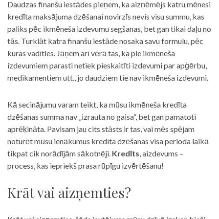
Daudzas finanšu iestādes pieņem, ka aizņēmējs katru mēnesi
kredīta maksājuma dzēšanai novirzīs nevis visu summu, kas
paliks pēc ikmēneša izdevumu segšanas, bet gan tikai daļu no
tās. Turklāt katra finanšu iestāde nosaka savu formulu, pēc
kuras vadīties. Jāņem arī vērā tas, ka pie ikmēneša
izdevumiem parasti netiek pieskaitīti izdevumi par apģērbu,
medikamentiem utt., jo daudziem tie nav ikmēneša izdevumi.
Kā secinājumu varam teikt, ka mūsu ikmēneša kredīta
dzēšanas summa nav „izrauta no gaisa”, bet gan pamatoti
aprēķināta. Pavisam jau cits stāsts ir tas, vai mēs spējam
noturēt mūsu ienākumus kredīta dzēšanas visa perioda laikā
tikpat cik norādījām sākotnēji.
Kredīts
, aizdevums –
process, kas iepriekš prasa rūpīgu izvērtēšanu!
Krāt vai aizņemties?