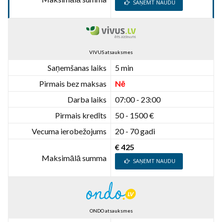
SAŅEMT NAUDU
VIVUS atsauksmes
Saņemšanas laiks
5 min
Pirmais bez maksas
Nē
Darba laiks
07:00 - 23:00
Pirmais kredīts
50 - 1500 €
Vecuma ierobežojums
20 - 70 gadi
€ 425
Maksimālā summa
SAŅEMT NAUDU
ONDO atsauksmes