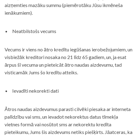
aizņemties mazāku summu (piemērotāku Jūsu ikmēneša
ienākumiem).
Neatbilstošs vecums
Vecums ir viens no ātro kredītu iegūšanas ierobežojumiem, un
visbiežāk kreditori nosaka no 21 līdz 65 gadiem, un, ja esat
ārpus šī vecuma un pieteicāt ātro naudas aizdevumu, tad
visticamāk Jums šo kredītu atteiks.
Ievadīti nekorekti dati
Ātros naudas aizdevumus parasti cilvēki piesaka ar interneta
palīdzību vai sms, un ievadot nekorektus datus tīmekļa
vietnes formā vai nosūtot sms ar nekorektu kredīta
pieteikumu, Jums šis aizdevums netiks piešķirts. Jāatceras, ka