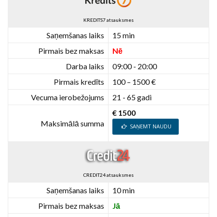
KREDITS7 atsauksmes
Saņemšanas laiks
15 min
Pirmais bez maksas
Nē
Darba laiks
09:00 - 20:00
Pirmais kredīts
100 – 1500 €
Vecuma ierobežojums
21 - 65 gadi
€ 1500
Maksimālā summa
SAŅEMT NAUDU
CREDIT24 atsauksmes
Saņemšanas laiks
10 min
Pirmais bez maksas
Jā