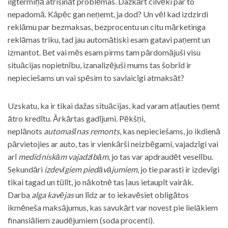
ilgtermiņā atrisināt problēmas. Dažkārt cilvēki par to
nepadomā. Kāpēc gan neņemt, ja dod? Un vēl kad izdzirdi
reklāmu par bezmaksas, bezprocentu un citu mārketinga
reklāmas triku, tad jau automātiski esam gatavi paņemt un
izmantot. Bet vai mēs esam pirms tam pārdomājuši visu
situācijas nopietnību, izanalizējuši mums tas šobrīd ir
nepieciešams un vai spēsim to savlaicīgi atmaksāt?
Uzskatu, ka ir tikai dažas situācijas, kad varam atļauties ņemt
ātro kredītu. Ārkārtas gadījumi. Pēkšņi,
neplānots
automašīnas remonts
, kas nepieciešams, jo ikdienā
pārvietojies ar auto, tas ir vienkārši neizbēgami, vajadzīgi vai
arī
medicīniskām vajadzībām
, jo tas var apdraudēt veselību.
Sekundāri
izdevīgiem piedāvājumiem
, jo tie parasti ir izdevīgi
tikai tagad un tūlīt, jo nākotnē tas ļaus ietaupīt vairāk.
Darba
alga kavējas
un līdz ar to iekavēsiet obligātos
ikmēneša maksājumus, kas savukārt var novest pie lielākiem
finansiāliem zaudējumiem (soda procenti).