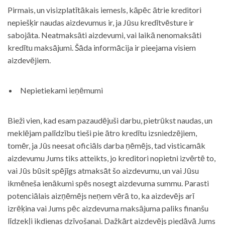
Pirmais, un visizplatītākais iemesls, kāpēc ātrie kreditori
nepiešķir naudas aizdevumus ir, ja Jūsu kredītvēsture ir
sabojāta. Neatmaksāti aizdevumi, vai laikā nenomaksāti
kredītu maksājumi. Šāda informācija ir pieejama visiem
aizdevējiem.
Nepietiekami ieņēmumi
Bieži vien, kad esam pazaudējuši darbu, pietrūkst naudas, un
meklējam palīdzību tieši pie ātro kredītu izsniedzējiem,
tomēr, ja Jūs neesat oficiāls darba ņēmējs, tad visticamāk
aizdevumu Jums tiks atteikts, jo kreditori nopietni izvērtē to,
vai Jūs būsit spējīgs atmaksāt šo aizdevumu, un vai Jūsu
ikmēneša ienākumi spēs nosegt aizdevuma summu. Parasti
potenciālais aizņēmējs neņem vērā to, ka aizdevējs arī
izrēķina vai Jums pēc aizdevuma maksājuma paliks finanšu
līdzekļi ikdienas dzīvošanai. Dažkārt aizdevējs piedāvā Jums