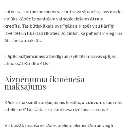
Lai nu kā, katram no mums var būt sava situācija, savs mērķis,
nolūks kāpēc izmantojam vai nepieciešams
ātrais
kredīts.
Tas būtiskākais, svarīgākais ir spēt visu kārtīgi
izvērtēt un tikai tad rīkoties. Jo zinām, ka paņemt ir viegli un
ātri, bet atmaksāt…
Tāpēc aizņemsimies atbildīgi un izvērtēsim savas spējas
atmaksāt Kredītu 4f.lv!
Aizņēmuma ikmēneša
maksājums
Kāds ir maksimāli pieļaujamais kredīts,
aizdevums
summas
izteiksmē? Un kāda ir tā ikmēneša dzēšanas summa?
Visbiežāk finanšu iestādes pielieto elementāru un viegli