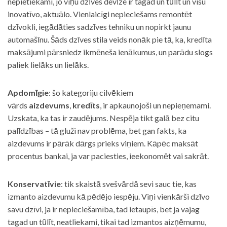
nepietiekami, jo viņu dzīves devīze ir tagad un tūlīt un visu
inovatīvo, aktuālo. Vienlaicīgi nepieciešams remontēt
dzīvokli, iegādāties sadzīves tehniku un nopirkt jaunu
automašīnu. Šāds dzīves stila veids nonāk pie tā, ka, kredīta
maksājumi pārsniedz ikmēneša ienākumus, un parādu slogs
paliek lielāks un lielāks.
Apdomīgie
: šo kategoriju cilvēkiem
vārds
aizdevums
,
kredīts
, ir apkaunojoši un nepieņemami.
Uzskata, ka tas ir zaudējums. Nespēja tikt galā bez citu
palīdzības – tā gluži nav problēma, bet gan fakts, ka
aizdevums ir pārāk dārgs prieks viņiem. Kāpēc maksāt
procentus bankai, ja var paciesties, ieekonomēt vai sakrāt.
Konservatīvie
: tik skaistā svešvārdā sevi sauc tie, kas
izmanto aizdevumu kā pēdējo iespēju. Viņi vienkārši dzīvo
savu dzīvi, ja ir nepieciešamība, tad ietaupīs, bet ja vajag
tagad un tūlīt, neatliekami, tikai tad izmantos aizņēmumu,