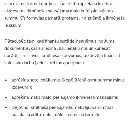
saprotamu formulu, ar kuras palīdzību aprēķina kredīta,
aizdevuma ikmēneša maksājuma maksimāli pieļaujamo
summu. Šīs formulas pamatā, protams, ir aizņēmēja ikmēneša
ienākumi.
Tātad, pēc tam, kad finanšu iestāde ir saņēmusi no Jums
dokumentus, kas apliecina Jūsu ienākumus un kur esat
norādījis arī savus ikmēneša izdevumus, aizdevēju finansisti
sāk savu darbu (veic izpēti un aprēķinus):
aprēķina neto ienākumus (kopējā ienākumu summa mīnus
izdevumi);
aprēķina maksimālo, pieļaujamo ikmēneša maksājumu;
izejot no ikmēneša pieļaujamās maksājuma summas,
nosaka kredīta maksimālo summu un termiņu.