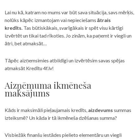
Lai nu kā, katram no mums var būt sava situācija, savs mērķis,
nolūks kāpēc izmantojam vai nepieciešams
ātrais
kredīts.
Tas būtiskākais, svarīgākais ir spēt visu kārtīgi
izvērtēt un tikai tad rīkoties. Jo zinām, ka paņemt ir viegli un
ātri, bet atmaksāt…
Tāpēc aizņemsimies atbildīgi un izvērtēsim savas spējas
atmaksāt Kredītu 4f.lv!
Aizņēmuma ikmēneša
maksājums
Kāds ir maksimāli pieļaujamais kredīts,
aizdevums
summas
izteiksmē? Un kāda ir tā ikmēneša dzēšanas summa?
Visbiežāk finanšu iestādes pielieto elementāru un viegli