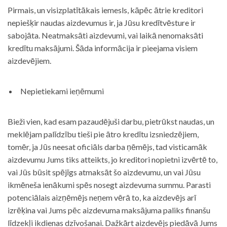
Pirmais, un visizplatītākais iemesls, kāpēc ātrie kreditori
nepiešķir naudas aizdevumus ir, ja Jūsu kredītvēsture ir
sabojāta. Neatmaksāti aizdevumi, vai laikā nenomaksāti
kredītu maksājumi. Šāda informācija ir pieejama visiem
aizdevējiem.
Nepietiekami ieņēmumi
Bieži vien, kad esam pazaudējuši darbu, pietrūkst naudas, un
meklējam palīdzību tieši pie ātro kredītu izsniedzējiem,
tomēr, ja Jūs neesat oficiāls darba ņēmējs, tad visticamāk
aizdevumu Jums tiks atteikts, jo kreditori nopietni izvērtē to,
vai Jūs būsit spējīgs atmaksāt šo aizdevumu, un vai Jūsu
ikmēneša ienākumi spēs nosegt aizdevuma summu. Parasti
potenciālais aizņēmējs neņem vērā to, ka aizdevējs arī
izrēķina vai Jums pēc aizdevuma maksājuma paliks finanšu
līdzekļi ikdienas dzīvošanai. Dažkārt aizdevējs piedāvā Jums