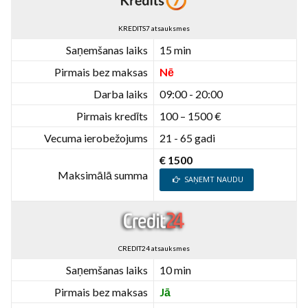
KREDITS7 atsauksmes
Saņemšanas laiks
15 min
Pirmais bez maksas
Nē
Darba laiks
09:00 - 20:00
Pirmais kredīts
100 – 1500 €
Vecuma ierobežojums
21 - 65 gadi
€ 1500
Maksimālā summa
SAŅEMT NAUDU
CREDIT24 atsauksmes
Saņemšanas laiks
10 min
Pirmais bez maksas
Jā