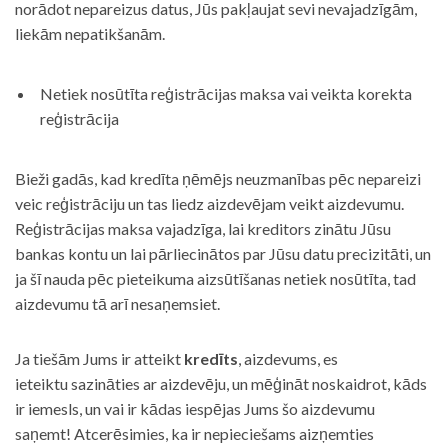
norādot nepareizus datus, Jūs pakļaujat sevi nevajadzīgām,
liekām nepatikšanām.
Netiek nosūtīta reģistrācijas maksa vai veikta korekta
reģistrācija
Bieži gadās, kad kredīta ņēmējs neuzmanības pēc nepareizi
veic reģistrāciju un tas liedz aizdevējam veikt aizdevumu.
Reģistrācijas maksa vajadzīga, lai kreditors zinātu Jūsu
bankas kontu un lai pārliecinātos par Jūsu datu precizitāti, un
ja šī nauda pēc pieteikuma aizsūtīšanas netiek nosūtīta, tad
aizdevumu tā arī nesaņemsiet.
Ja tiešām Jums ir atteikt
kredīts
, aizdevums, es
ieteiktu sazināties ar aizdevēju, un mēģināt noskaidrot, kāds
ir iemesls, un vai ir kādas iespējas Jums šo aizdevumu
saņemt! Atcerēsimies, ka ir nepieciešams aizņemties