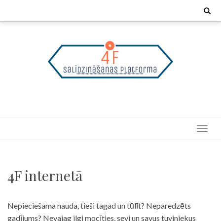
Skip
Search
for:
to
content
4F internetā
Nepieciešama nauda, tieši tagad un tūlīt? Neparedzēts
gadījums? Nevajag ilgi mocīties, sevi un savus tuviniekus