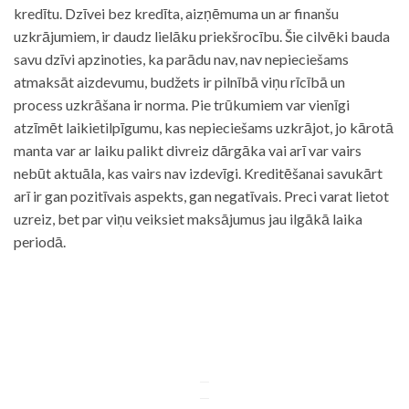
kredītu. Dzīvei bez kredīta, aizņēmuma un ar finanšu
uzkrājumiem, ir daudz lielāku priekšrocību. Šie cilvēki bauda
savu dzīvi apzinoties, ka parādu nav, nav nepieciešams
atmaksāt aizdevumu, budžets ir pilnībā viņu rīcībā un
process uzkrāšana ir norma. Pie trūkumiem var vienīgi
atzīmēt laikietilpīgumu, kas nepieciešams uzkrājot, jo kārotā
manta var ar laiku palikt divreiz dārgāka vai arī var vairs
nebūt aktuāla, kas vairs nav izdevīgi. Kreditēšanai savukārt
arī ir gan pozitīvais aspekts, gan negatīvais. Preci varat lietot
uzreiz, bet par viņu veiksiet maksājumus jau ilgākā laika
periodā.