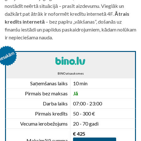
nostādīt neērtā situācijā – prasīt aizdevumu. Vieglāk un
dažkārt pat ātrāk ir noformēt kredītu internetā 4F.
Ātrais
kredīts internetā
– bez papīru „vākšanas”, došanās uz
finanšu iestādi un papildus paskaidrojumiem, kādam nolūkam
ir nepieciešama nauda.
BINO atsauksmes
Saņemšanas laiks
10 min
Pirmais bez maksas
Jā
Darba laiks
07:00 - 23:00
Pirmais kredīts
50 - 300 €
Vecuma ierobežojums
20 - 70 gadi
€ 425
Maksimālā summa