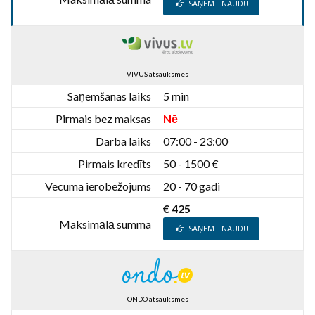
SAŅEMT NAUDU
VIVUS atsauksmes
Saņemšanas laiks
5 min
Pirmais bez maksas
Nē
Darba laiks
07:00 - 23:00
Pirmais kredīts
50 - 1500 €
Vecuma ierobežojums
20 - 70 gadi
€ 425
Maksimālā summa
SAŅEMT NAUDU
ONDO atsauksmes