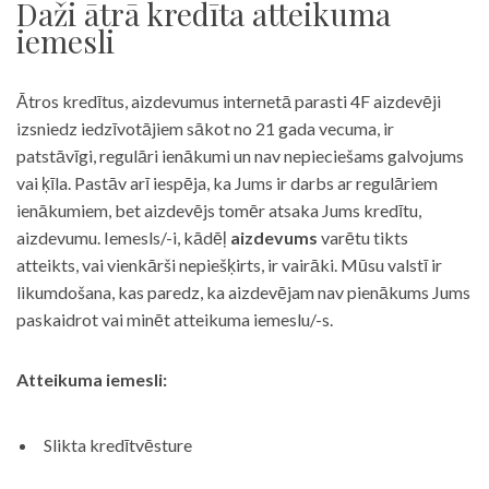
Daži ātrā kredīta atteikuma
iemesli
Ātros kredītus, aizdevumus internetā parasti 4F aizdevēji
izsniedz iedzīvotājiem sākot no 21 gada vecuma, ir
patstāvīgi, regulāri ienākumi un nav nepieciešams galvojums
vai ķīla. Pastāv arī iespēja, ka Jums ir darbs ar regulāriem
ienākumiem, bet aizdevējs tomēr atsaka Jums kredītu,
aizdevumu. Iemesls/-i, kādēļ
aizdevums
varētu tikts
atteikts, vai vienkārši nepiešķirts, ir vairāki. Mūsu valstī ir
likumdošana, kas paredz, ka aizdevējam nav pienākums Jums
paskaidrot vai minēt atteikuma iemeslu/-s.
Atteikuma iemesli:
Slikta kredītvēsture