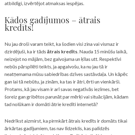
atbildīgi, izvērtējot atmaksas iespējas.
Kādos gadījumos – ātrais
kredīts!
Nu jau droši varam teikt, ka šodien visi zina vai vismaz ir
dzirdējuši, ka ir tāds
ātrais kredīts
. Nauda 15 minūšu laikā,
neizejot no mājām, bez galvojuma un ķīlas utt. Respektīvi
nebūs pārspīlēti teikts, ja apgalvošu, ka nu jau tā ir
neatņemama mūsu sabiedrības dzīves sastāvdaļa. Un kāpēc
gan lai tā nebūtu, ja zinām, ka tas ir ātri, ērti un vienkārši.
Protams, kā jau visam ir arī savas negatīvās iezīmes, bet
šoreiz gan gribētos parunāt par mērķi vai situācijām, kādam
tad nolūkam ir domāti ātrie kredīti internetā?
Nedrīkst aizmirst, ka pirmkārt ātrais kredīts ir domāts tikai
ārkārtas gadījumiem, tas nav līdzeklis, kas palīdzēs