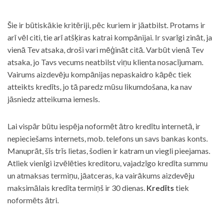
Šie ir būtiskākie kritēriji, pēc kuriem ir jāatbilst. Protams ir
arī vēl citi, tie arī atšķiras katrai kompānijai. Ir svarīgi zināt, ja
vienā Tev atsaka, droši vari mēģināt citā. Varbūt vienā Tev
atsaka, jo Tavs vecums neatbilst viņu klienta nosacījumam.
Vairums aizdevēju kompānijas nepaskaidro kāpēc tiek
atteikts kredīts, jo tā paredz mūsu likumdošana, ka nav
jāsniedz atteikuma iemesls.
Lai vispār būtu iespēja noformēt ātro kredītu internetā, ir
nepieciešams internets, mob. telefons un savs bankas konts.
Manuprāt, šīs trīs lietas, šodien ir katram un viegli pieejamas.
Atliek vienīgi izvēlēties kreditoru, vajadzīgo kredīta summu
un atmaksas termiņu, jāatceras, ka vairākums aizdevēju
maksimālais kredīta termiņš ir 30 dienas.
Kredīts
tiek
noformēts ātri.