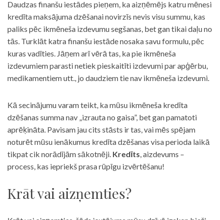
Daudzas finanšu iestādes pieņem, ka aizņēmējs katru mēnesi
kredīta maksājuma dzēšanai novirzīs nevis visu summu, kas
paliks pēc ikmēneša izdevumu segšanas, bet gan tikai daļu no
tās. Turklāt katra finanšu iestāde nosaka savu formulu, pēc
kuras vadīties. Jāņem arī vērā tas, ka pie ikmēneša
izdevumiem parasti netiek pieskaitīti izdevumi par apģērbu,
medikamentiem utt., jo daudziem tie nav ikmēneša izdevumi.
Kā secinājumu varam teikt, ka mūsu ikmēneša kredīta
dzēšanas summa nav „izrauta no gaisa”, bet gan pamatoti
aprēķināta. Pavisam jau cits stāsts ir tas, vai mēs spējam
noturēt mūsu ienākumus kredīta dzēšanas visa perioda laikā
tikpat cik norādījām sākotnēji.
Kredīts
, aizdevums –
process, kas iepriekš prasa rūpīgu izvērtēšanu!
Krāt vai aizņemties?