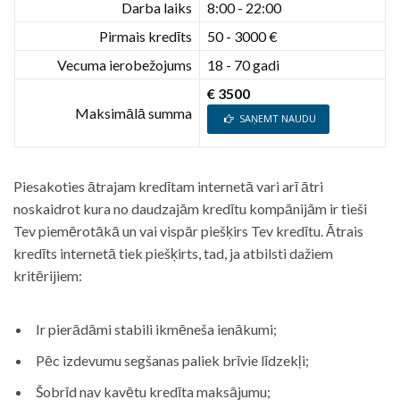
Darba laiks
8:00 - 22:00
Pirmais kredīts
50 - 3000 €
Vecuma ierobežojums
18 - 70 gadi
€ 3500
Maksimālā summa
SAŅEMT NAUDU
Piesakoties ātrajam kredītam internetā vari arī ātri
noskaidrot kura no daudzajām kredītu kompānijām ir tieši
Tev piemērotākā un vai vispār piešķirs Tev kredītu. Ātrais
kredīts internetā tiek piešķirts, tad, ja atbilsti dažiem
kritērijiem:
Ir pierādāmi stabili ikmēneša ienākumi;
Pēc izdevumu segšanas paliek brīvie līdzekļi;
Šobrīd nav kavētu kredīta maksājumu;