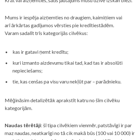
Krāt vai aizņemties, šāds jautājums mūsu dzīvē izskan bieži.
Mums ir iespēja aizņemties no draugiem, kaimiņiem vai
arī ārkārtas gadījumos vērsties pie kredītiestādēm.
Varam sadalīt trīs kategorijās cilvēkus:
kas ir gatavi ņemt kredītu;
kuri izmanto aizdevumu tikai tad, kad tas ir absolūti
nepieciešams;
tie, kas cenšas pa visu varu nekļūt par – parādnieku.
Mēģināsim detalizētāk aprakstīt katru no šīm cilvēku
kategorijām.
Naudas tērētāji
: šī tipa cilvēkiem vienmēr, patstāvīgi ir par
maz naudas, neatkarīgi no tā cik makā būs (100 vai 10 000) ir