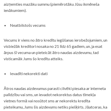
aizņemties mazāku summu (piemērotāku Jūsu ikmēneša
ienākumiem).
Neatbilstošs vecums
Vecums ir viens no ātro kredītu iegūšanas ierobežojumiem, un
visbiežāk kreditori nosaka no 21 līdz 65 gadiem, un, ja esat
ārpus šī vecuma un pieteicāt ātro naudas aizdevumu, tad
visticamāk Jums šo kredītu atteiks.
Ievadīti nekorekti dati
Ātros naudas aizdevumus parasti cilvēki piesaka ar interneta
palīdzību vai sms, un ievadot nekorektus datus tīmekļa
vietnes formā vai nosūtot sms ar nekorektu kredīta
pieteikumu, Jums šis aizdevums netiks piešķirts. Jāatceras, ka