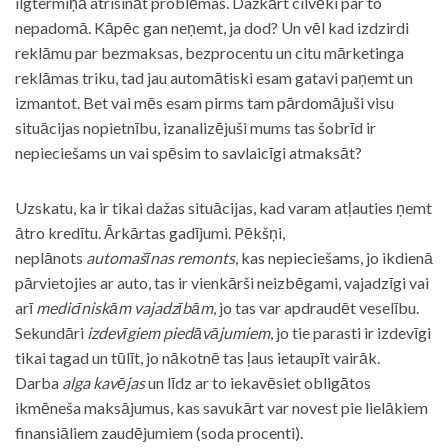
ilgtermiņā atrisināt problēmas. Dažkārt cilvēki par to
nepadomā. Kāpēc gan neņemt, ja dod? Un vēl kad izdzirdi
reklāmu par bezmaksas, bezprocentu un citu mārketinga
reklāmas triku, tad jau automātiski esam gatavi paņemt un
izmantot. Bet vai mēs esam pirms tam pārdomājuši visu
situācijas nopietnību, izanalizējuši mums tas šobrīd ir
nepieciešams un vai spēsim to savlaicīgi atmaksāt?
Uzskatu, ka ir tikai dažas situācijas, kad varam atļauties ņemt
ātro kredītu. Ārkārtas gadījumi. Pēkšņi,
neplānots
automašīnas remonts
, kas nepieciešams, jo ikdienā
pārvietojies ar auto, tas ir vienkārši neizbēgami, vajadzīgi vai
arī
medicīniskām vajadzībām
, jo tas var apdraudēt veselību.
Sekundāri
izdevīgiem piedāvājumiem
, jo tie parasti ir izdevīgi
tikai tagad un tūlīt, jo nākotnē tas ļaus ietaupīt vairāk.
Darba
alga kavējas
un līdz ar to iekavēsiet obligātos
ikmēneša maksājumus, kas savukārt var novest pie lielākiem
finansiāliem zaudējumiem (soda procenti).