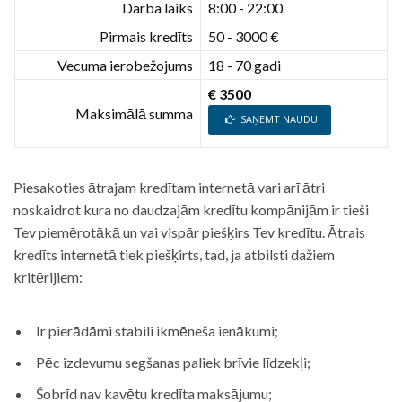
Darba laiks
8:00 - 22:00
Pirmais kredīts
50 - 3000 €
Vecuma ierobežojums
18 - 70 gadi
€ 3500
Maksimālā summa
SAŅEMT NAUDU
Piesakoties ātrajam kredītam internetā vari arī ātri
noskaidrot kura no daudzajām kredītu kompānijām ir tieši
Tev piemērotākā un vai vispār piešķirs Tev kredītu. Ātrais
kredīts internetā tiek piešķirts, tad, ja atbilsti dažiem
kritērijiem:
Ir pierādāmi stabili ikmēneša ienākumi;
Pēc izdevumu segšanas paliek brīvie līdzekļi;
Šobrīd nav kavētu kredīta maksājumu;