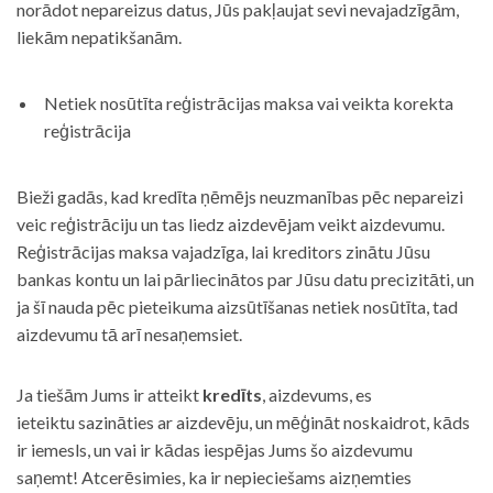
norādot nepareizus datus, Jūs pakļaujat sevi nevajadzīgām,
liekām nepatikšanām.
Netiek nosūtīta reģistrācijas maksa vai veikta korekta
reģistrācija
Bieži gadās, kad kredīta ņēmējs neuzmanības pēc nepareizi
veic reģistrāciju un tas liedz aizdevējam veikt aizdevumu.
Reģistrācijas maksa vajadzīga, lai kreditors zinātu Jūsu
bankas kontu un lai pārliecinātos par Jūsu datu precizitāti, un
ja šī nauda pēc pieteikuma aizsūtīšanas netiek nosūtīta, tad
aizdevumu tā arī nesaņemsiet.
Ja tiešām Jums ir atteikt
kredīts
, aizdevums, es
ieteiktu sazināties ar aizdevēju, un mēģināt noskaidrot, kāds
ir iemesls, un vai ir kādas iespējas Jums šo aizdevumu
saņemt! Atcerēsimies, ka ir nepieciešams aizņemties