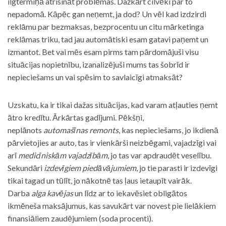
ilgtermiņā atrisināt problēmas. Dažkārt cilvēki par to
nepadomā. Kāpēc gan neņemt, ja dod? Un vēl kad izdzirdi
reklāmu par bezmaksas, bezprocentu un citu mārketinga
reklāmas triku, tad jau automātiski esam gatavi paņemt un
izmantot. Bet vai mēs esam pirms tam pārdomājuši visu
situācijas nopietnību, izanalizējuši mums tas šobrīd ir
nepieciešams un vai spēsim to savlaicīgi atmaksāt?
Uzskatu, ka ir tikai dažas situācijas, kad varam atļauties ņemt
ātro kredītu. Ārkārtas gadījumi. Pēkšņi,
neplānots
automašīnas remonts
, kas nepieciešams, jo ikdienā
pārvietojies ar auto, tas ir vienkārši neizbēgami, vajadzīgi vai
arī
medicīniskām vajadzībām
, jo tas var apdraudēt veselību.
Sekundāri
izdevīgiem piedāvājumiem
, jo tie parasti ir izdevīgi
tikai tagad un tūlīt, jo nākotnē tas ļaus ietaupīt vairāk.
Darba
alga kavējas
un līdz ar to iekavēsiet obligātos
ikmēneša maksājumus, kas savukārt var novest pie lielākiem
finansiāliem zaudējumiem (soda procenti).