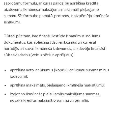
saprotamu formulu, ar kuras palīdzību aprēķina kredīta,
aizdevuma ikmēneša maksājuma maksimāli pieļaujamo
summu. Šīs formulas pamatā, protams, ir aizņēmēja ikmēneša
ienākumi.
Tātad, pēc tam, kad finanšu iestāde ir saņēmusi no Jums
dokumentus, kas apliecina Jūsu ienākumus un kur esat
norādījis arī savus ikmēneša izdevumus, aizdevēju finansisti
sāk savu darbu (veic izpēti un aprēķinus):
aprēķina neto ienākumus (kopējā ienākumu summa mīnus
izdevumi);
aprēķina maksimālo, pieļaujamo ikmēneša maksājumu;
izejot no ikmēneša pieļaujamās maksājuma summas,
nosaka kredīta maksimālo summu un termiņu.