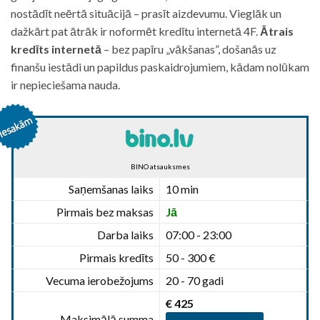
nostādīt neērtā situācijā – prasīt aizdevumu. Vieglāk un
dažkārt pat ātrāk ir noformēt kredītu internetā 4F.
Ātrais
kredīts internetā
– bez papīru „vākšanas”, došanās uz
finanšu iestādi un papildus paskaidrojumiem, kādam nolūkam
ir nepieciešama nauda.
BINO atsauksmes
Saņemšanas laiks
10 min
Pirmais bez maksas
Jā
Darba laiks
07:00 - 23:00
Pirmais kredīts
50 - 300 €
Vecuma ierobežojums
20 - 70 gadi
€ 425
Maksimālā summa