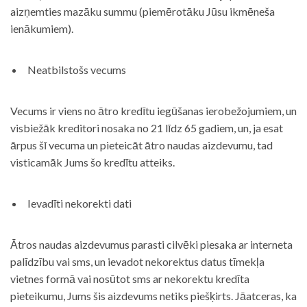
aizņemties mazāku summu (piemērotāku Jūsu ikmēneša
ienākumiem).
Neatbilstošs vecums
Vecums ir viens no ātro kredītu iegūšanas ierobežojumiem, un
visbiežāk kreditori nosaka no 21 līdz 65 gadiem, un, ja esat
ārpus šī vecuma un pieteicāt ātro naudas aizdevumu, tad
visticamāk Jums šo kredītu atteiks.
Ievadīti nekorekti dati
Ātros naudas aizdevumus parasti cilvēki piesaka ar interneta
palīdzību vai sms, un ievadot nekorektus datus tīmekļa
vietnes formā vai nosūtot sms ar nekorektu kredīta
pieteikumu, Jums šis aizdevums netiks piešķirts. Jāatceras, ka