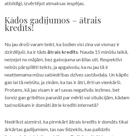
atbildīgi, izvērtējot atmaksas iespējas.
Kādos gadījumos – ātrais
kredīts!
Nu jau droši varam teikt, ka šodien visi zina vai vismaz ir
dzirdējuši, ka ir tāds
ātrais kredīts
. Nauda 15 minūšu laikā,
neizejot no mājām, bez galvojuma un ķīlas utt. Respektīvi
nebūs pārspīlēti teikts, ja apgalvošu, ka nu jau tā ir
neatņemama mūsu sabiedrības dzīves sastāvdaļa. Un kāpēc
gan lai tā nebūtu, ja zinām, ka tas ir ātri, ērti un vienkārši.
Protams, kā jau visam ir arī savas negatīvās iezīmes, bet
šoreiz gan gribētos parunāt par mērķi vai situācijām, kādam
tad nolūkam ir domāti ātrie kredīti internetā?
Nedrīkst aizmirst, ka pirmkārt ātrais kredīts ir domāts tikai
ārkārtas gadījumiem, tas nav līdzeklis, kas palīdzēs