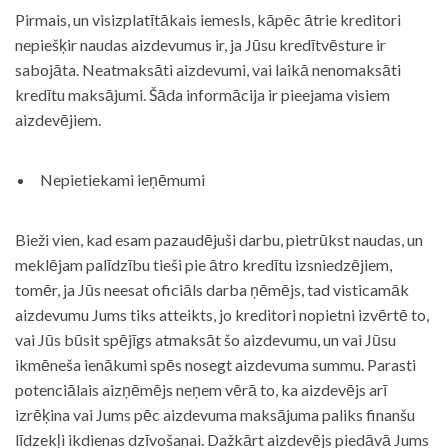
Pirmais, un visizplatītākais iemesls, kāpēc ātrie kreditori
nepiešķir naudas aizdevumus ir, ja Jūsu kredītvēsture ir
sabojāta. Neatmaksāti aizdevumi, vai laikā nenomaksāti
kredītu maksājumi. Šāda informācija ir pieejama visiem
aizdevējiem.
Nepietiekami ieņēmumi
Bieži vien, kad esam pazaudējuši darbu, pietrūkst naudas, un
meklējam palīdzību tieši pie ātro kredītu izsniedzējiem,
tomēr, ja Jūs neesat oficiāls darba ņēmējs, tad visticamāk
aizdevumu Jums tiks atteikts, jo kreditori nopietni izvērtē to,
vai Jūs būsit spējīgs atmaksāt šo aizdevumu, un vai Jūsu
ikmēneša ienākumi spēs nosegt aizdevuma summu. Parasti
potenciālais aizņēmējs neņem vērā to, ka aizdevējs arī
izrēķina vai Jums pēc aizdevuma maksājuma paliks finanšu
līdzekļi ikdienas dzīvošanai. Dažkārt aizdevējs piedāvā Jums