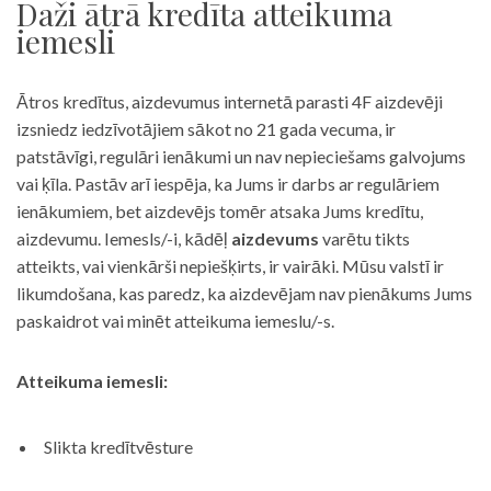
Daži ātrā kredīta atteikuma
iemesli
Ātros kredītus, aizdevumus internetā parasti 4F aizdevēji
izsniedz iedzīvotājiem sākot no 21 gada vecuma, ir
patstāvīgi, regulāri ienākumi un nav nepieciešams galvojums
vai ķīla. Pastāv arī iespēja, ka Jums ir darbs ar regulāriem
ienākumiem, bet aizdevējs tomēr atsaka Jums kredītu,
aizdevumu. Iemesls/-i, kādēļ
aizdevums
varētu tikts
atteikts, vai vienkārši nepiešķirts, ir vairāki. Mūsu valstī ir
likumdošana, kas paredz, ka aizdevējam nav pienākums Jums
paskaidrot vai minēt atteikuma iemeslu/-s.
Atteikuma iemesli:
Slikta kredītvēsture