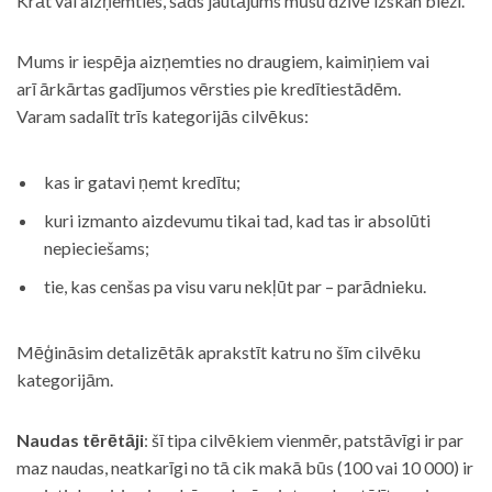
Krāt vai aizņemties, šāds jautājums mūsu dzīvē izskan bieži.
Mums ir iespēja aizņemties no draugiem, kaimiņiem vai
arī ārkārtas gadījumos vērsties pie kredītiestādēm.
Varam sadalīt trīs kategorijās cilvēkus:
kas ir gatavi ņemt kredītu;
kuri izmanto aizdevumu tikai tad, kad tas ir absolūti
nepieciešams;
tie, kas cenšas pa visu varu nekļūt par – parādnieku.
Mēģināsim detalizētāk aprakstīt katru no šīm cilvēku
kategorijām.
Naudas tērētāji
: šī tipa cilvēkiem vienmēr, patstāvīgi ir par
maz naudas, neatkarīgi no tā cik makā būs (100 vai 10 000) ir