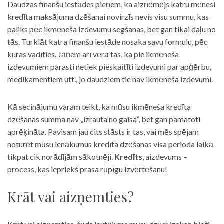
Daudzas finanšu iestādes pieņem, ka aizņēmējs katru mēnesi
kredīta maksājuma dzēšanai novirzīs nevis visu summu, kas
paliks pēc ikmēneša izdevumu segšanas, bet gan tikai daļu no
tās. Turklāt katra finanšu iestāde nosaka savu formulu, pēc
kuras vadīties. Jāņem arī vērā tas, ka pie ikmēneša
izdevumiem parasti netiek pieskaitīti izdevumi par apģērbu,
medikamentiem utt., jo daudziem tie nav ikmēneša izdevumi.
Kā secinājumu varam teikt, ka mūsu ikmēneša kredīta
dzēšanas summa nav „izrauta no gaisa”, bet gan pamatoti
aprēķināta. Pavisam jau cits stāsts ir tas, vai mēs spējam
noturēt mūsu ienākumus kredīta dzēšanas visa perioda laikā
tikpat cik norādījām sākotnēji.
Kredīts
, aizdevums –
process, kas iepriekš prasa rūpīgu izvērtēšanu!
Krāt vai aizņemties?