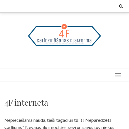
Skip
Search
for:
to
content
4F internetā
Nepieciešama nauda, tieši tagad un tūlīt? Neparedzēts
gadījums? Nevajag ilgi mocīties, sevi un savus tuviniekus