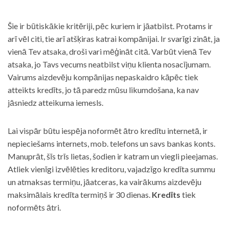
Šie ir būtiskākie kritēriji, pēc kuriem ir jāatbilst. Protams ir
arī vēl citi, tie arī atšķiras katrai kompānijai. Ir svarīgi zināt, ja
vienā Tev atsaka, droši vari mēģināt citā. Varbūt vienā Tev
atsaka, jo Tavs vecums neatbilst viņu klienta nosacījumam.
Vairums aizdevēju kompānijas nepaskaidro kāpēc tiek
atteikts kredīts, jo tā paredz mūsu likumdošana, ka nav
jāsniedz atteikuma iemesls.
Lai vispār būtu iespēja noformēt ātro kredītu internetā, ir
nepieciešams internets, mob. telefons un savs bankas konts.
Manuprāt, šīs trīs lietas, šodien ir katram un viegli pieejamas.
Atliek vienīgi izvēlēties kreditoru, vajadzīgo kredīta summu
un atmaksas termiņu, jāatceras, ka vairākums aizdevēju
maksimālais kredīta termiņš ir 30 dienas.
Kredīts
tiek
noformēts ātri.