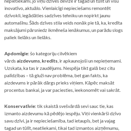
nepietiekami, jo viņu dzīves devīze ir tagad un tūlīt un visu
inovatīvo, aktuālo. Vienlaicīgi nepieciešams remontēt
dzīvokli, iegādāties sadzīves tehniku un nopirkt jaunu
automašīnu. Šāds dzīves stila veids nonāk pie tā, ka, kredīta
maksājumi pārsniedz ikmēneša ienākumus, un parādu slogs
paliek lielāks un lielāks.
Apdomīgie
: šo kategoriju cilvēkiem
vārds
aizdevums
,
kredīts
, ir apkaunojoši un nepieņemami.
Uzskata, ka tas ir zaudējums. Nespēja tikt galā bez citu
palīdzības – tā gluži nav problēma, bet gan fakts, ka
aizdevums ir pārāk dārgs prieks viņiem. Kāpēc maksāt
procentus bankai, ja var paciesties, ieekonomēt vai sakrāt.
Konservatīvie
: tik skaistā svešvārdā sevi sauc tie, kas
izmanto aizdevumu kā pēdējo iespēju. Viņi vienkārši dzīvo
savu dzīvi, ja ir nepieciešamība, tad ietaupīs, bet ja vajag
tagad un tūlīt, neatliekami, tikai tad izmantos aizņēmumu,