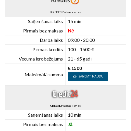
KREDITS7 atsauksmes
Saņemšanas laiks
15 min
Pirmais bez maksas
Nē
Darba laiks
09:00 - 20:00
Pirmais kredīts
100 – 1500 €
Vecuma ierobežojums
21 - 65 gadi
€ 1500
Maksimālā summa
SAŅEMT NAUDU
CREDIT24 atsauksmes
Saņemšanas laiks
10 min
Pirmais bez maksas
Jā