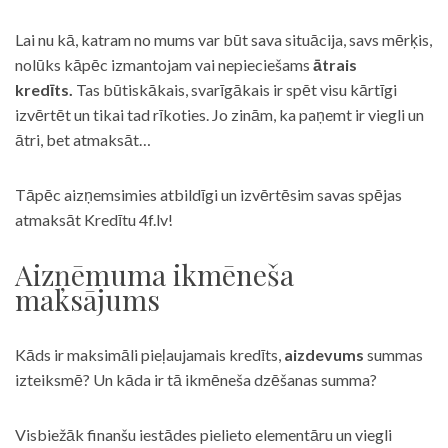
Lai nu kā, katram no mums var būt sava situācija, savs mērķis,
nolūks kāpēc izmantojam vai nepieciešams
ātrais
kredīts.
Tas būtiskākais, svarīgākais ir spēt visu kārtīgi
izvērtēt un tikai tad rīkoties. Jo zinām, ka paņemt ir viegli un
ātri, bet atmaksāt…
Tāpēc aizņemsimies atbildīgi un izvērtēsim savas spējas
atmaksāt Kredītu 4f.lv!
Aizņēmuma ikmēneša
maksājums
Kāds ir maksimāli pieļaujamais kredīts,
aizdevums
summas
izteiksmē? Un kāda ir tā ikmēneša dzēšanas summa?
Visbiežāk finanšu iestādes pielieto elementāru un viegli