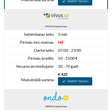
SAŅEMT NAUDU
VIVUS atsauksmes
Saņemšanas laiks
5 min
Pirmais bez maksas
Nē
Darba laiks
07:00 - 23:00
Pirmais kredīts
50 - 1500 €
Vecuma ierobežojums
20 - 70 gadi
€ 425
Maksimālā summa
SAŅEMT NAUDU
ONDO atsauksmes