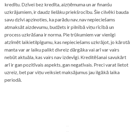
kredītu. Dzīvei bez kredīta, aizņēmuma un ar finanšu
uzkrājumiem, ir daudz lielāku priekšrocību. Šie cilvēki bauda
savu dzīvi apzinoties, ka parādu nav, nav nepieciešams
atmaksāt aizdevumu, budžets ir pilnībā viņu rīcībā un
process uzkrāšana ir norma. Pie trūkumiem var vienīgi
atzīmēt laikietilpīgumu, kas nepieciešams uzkrājot, jo kārotā
manta var ar laiku palikt divreiz dārgāka vai arī var vairs
nebūt aktuāla, kas vairs nav izdevīgi. Kreditēšanai savukārt
arī ir gan pozitīvais aspekts, gan negatīvais. Preci varat lietot
uzreiz, bet par viņu veiksiet maksājumus jau ilgākā laika
periodā.