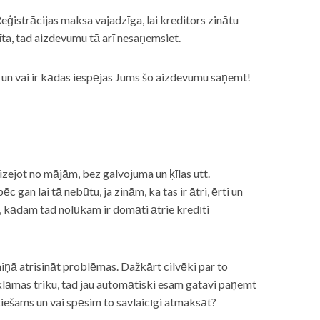
eģistrācijas maksa vajadzīga, lai kreditors zinātu
īta, tad aizdevumu tā arī nesaņemsiet.
s, un vai ir kādas iespējas Jums šo aizdevumu saņemt!
izejot no mājām, bez galvojuma un ķīlas utt.
gan lai tā nebūtu, ja zinām, ka tas ir ātri, ērti un
m, kādam tad nolūkam ir domāti ātrie kredīti
miņā atrisināt problēmas. Dažkārt cilvēki par to
lāmas triku, tad jau automātiski esam gatavi paņemt
ciešams un vai spēsim to savlaicīgi atmaksāt?