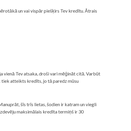
rotākā un vai vispār piešķirs Tev kredītu. Ātrais
āt, ja vienā Tev atsaka, droši vari mēģināt citā. Varbūt
iek atteikts kredīts, jo tā paredz mūsu
nuprāt, šīs trīs lietas, šodien ir katram un viegli
izdevēju maksimālais kredīta termiņš ir 30