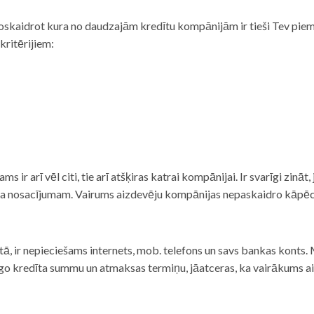
noskaidrot kura no daudzajām kredītu kompānijām ir tieši Tev piemē
 kritērijiem:
tams ir arī vēl citi, tie arī atšķiras katrai kompānijai. Ir svarīgi zin
nta nosacījumam. Vairums aizdevēju kompānijas nepaskaidro kāpēc t
ā, ir nepieciešams internets, mob. telefons un savs bankas konts. Ma
dzīgo kredīta summu un atmaksas termiņu, jāatceras, ka vairākums a