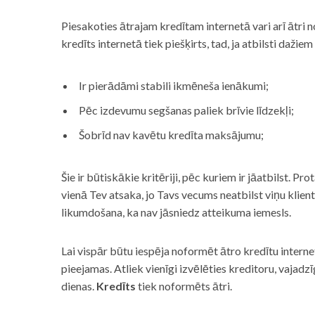
Piesakoties ātrajam kredītam internetā vari arī ātri 
kredīts internetā tiek piešķirts, tad, ja atbilsti dažiem
Ir pierādāmi stabili ikmēneša ienākumi;
Pēc izdevumu segšanas paliek brīvie līdzekļi;
Šobrīd nav kavētu kredīta maksājumu;
Šie ir būtiskākie kritēriji, pēc kuriem ir jāatbilst. Pro
vienā Tev atsaka, jo Tavs vecums neatbilst viņu klie
likumdošana, ka nav jāsniedz atteikuma iemesls.
Lai vispār būtu iespēja noformēt ātro kredītu internet
pieejamas. Atliek vienīgi izvēlēties kreditoru, vaja
dienas.
Kredīts
tiek noformēts ātri.