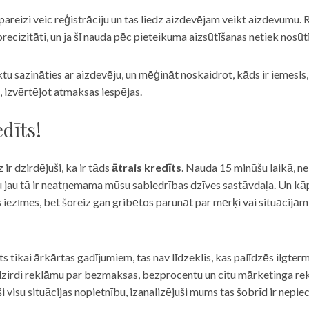
eizi veic reģistrāciju un tas liedz aizdevējam veikt aizdevumu. R
recizitāti, un ja šī nauda pēc pieteikuma aizsūtīšanas netiek nosūt
iktu sazināties ar aizdevēju, un mēģināt noskaidrot, kāds ir iemesl
, izvērtējot atmaksas iespējas.
dīts!
 ir dzirdējuši, ka ir tāds
ātrais kredīts
. Nauda 15 minūšu laikā, ne
u jau tā ir neatņemama mūsu sabiedrības dzīves sastāvdaļa. Un kāpēc 
ās iezīmes, bet šoreiz gan gribētos parunāt par mērķi vai situācijā
s tikai ārkārtas gadījumiem, tas nav līdzeklis, kas palīdzēs ilgter
zirdi reklāmu par bezmaksas, bezprocentu un citu mārketinga rek
visu situācijas nopietnību, izanalizējuši mums tas šobrīd ir nepie