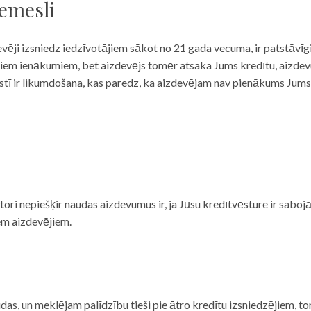
iemesli
evēji izsniedz iedzīvotājiem sākot no 21 gada vecuma, ir patstāvīg
ulāriem ienākumiem, bet aizdevējs tomēr atsaka Jums kredītu, aizde
 valstī ir likumdošana, kas paredz, ka aizdevējam nav pienākums Jum
ditori nepiešķir naudas aizdevumus ir, ja Jūsu kredītvēsture ir sab
em aizdevējiem.
das, un meklējam palīdzību tieši pie ātro kredītu izsniedzējiem, to