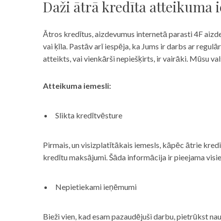
Daži ātrā kredīta atteikuma 
Ātros kredītus, aizdevumus internetā parasti 4F aizd
vai ķīla. Pastāv arī iespēja, ka Jums ir darbs ar reg
atteikts, vai vienkārši nepiešķirts, ir vairāki. Mūsu
Atteikuma iemesli:
Slikta kredītvēsture
Pirmais, un visizplatītākais iemesls, kāpēc ātrie kre
kredītu maksājumi. Šāda informācija ir pieejama visi
Nepietiekami ieņēmumi
Bieži vien, kad esam pazaudējuši darbu, pietrūkst nau