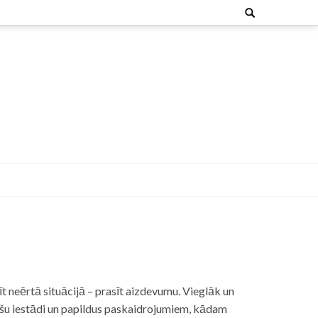
Search
for:
t neērtā situācijā – prasīt aizdevumu. Vieglāk un
nšu iestādi un papildus paskaidrojumiem, kādam