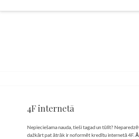
Skip
to
content
4F internetā
Nepieciešama nauda, tieši tagad un tūlīt? Neparedzēts
dažkārt pat ātrāk ir noformēt kredītu internetā 4F.
Ā