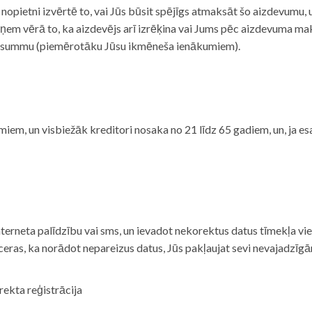
i nopietni izvērtē to, vai Jūs būsit spējīgs atmaksāt šo aizdevumu
m vērā to, ka aizdevējs arī izrēķina vai Jums pēc aizdevuma maks
 summu (piemērotāku Jūsu ikmēneša ienākumiem).
iem, un visbiežāk kreditori nosaka no 21 līdz 65 gadiem, un, ja es
nterneta palīdzību vai sms, un ievadot nekorektus datus tīmekļa vi
tceras, ka norādot nepareizus datus, Jūs pakļaujat sevi nevajadzī
rekta reģistrācija