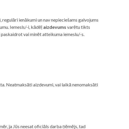
i, regulāri ienākumi un nav nepieciešams galvojums
vumu. Iemesls/-i, kādēļ
aizdevums
varētu tikts
s paskaidrot vai minēt atteikuma iemeslu/-s.
ojāta. Neatmaksāti aizdevumi, vai laikā nenomaksāti
mēr, ja Jūs neesat oficiāls darba ņēmējs, tad