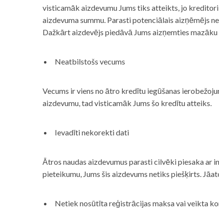
visticamāk aizdevumu Jums tiks atteikts, jo kreditor
aizdevuma summu. Parasti potenciālais aizņēmējs neņe
Dažkārt aizdevējs piedāvā Jums aizņemties mazāku
Neatbilstošs vecums
Vecums ir viens no ātro kredītu iegūšanas ierobežojum
aizdevumu, tad visticamāk Jums šo kredītu atteiks.
Ievadīti nekorekti dati
Ātros naudas aizdevumus parasti cilvēki piesaka ar i
pieteikumu, Jums šis aizdevums netiks piešķirts. Jāa
Netiek nosūtīta reģistrācijas maksa vai veikta ko