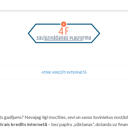
ATRIE KREDĪTI INTERNETĀ
 gadījums? Nevajag ilgi mocīties, sevi un savus tuviniekus nostādī
trais kredīts internetā
– bez papīru „vākšanas”, došanās uz fina