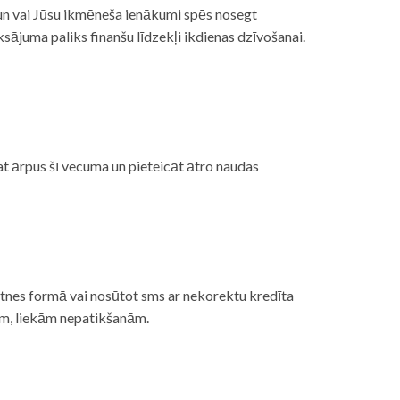
, un vai Jūsu ikmēneša ienākumi spēs nosegt
ājuma paliks finanšu līdzekļi ikdienas dzīvošanai.
at ārpus šī vecuma un pieteicāt ātro naudas
etnes formā vai nosūtot sms ar nekorektu kredīta
gām, liekām nepatikšanām.