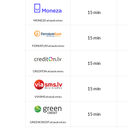
15 min
MONEZA atsauksmes
15 min
FERRATUM atsauksmes
15 min
CREDITON atsauksmes
15 min
VIASMS atsauksmes
15 min
GREENCREDIT atsauksmes