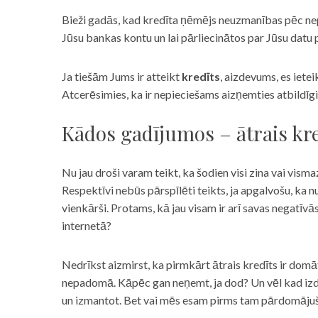
Bieži gadās, kad kredīta ņēmējs neuzmanības pēc nepar
Jūsu bankas kontu un lai pārliecinātos par Jūsu datu p
Ja tiešām Jums ir atteikt
kredīts
, aizdevums, es iete
Atcerēsimies, ka ir nepieciešams aizņemties atbildīgi
Kādos gadījumos – ātrais kre
Nu jau droši varam teikt, ka šodien visi zina vai vismaz
Respektīvi nebūs pārspīlēti teikts, ja apgalvošu, ka n
vienkārši. Protams, kā jau visam ir arī savas negatīv
internetā?
Nedrīkst aizmirst, ka pirmkārt ātrais kredīts ir domāt
nepadomā. Kāpēc gan neņemt, ja dod? Un vēl kad izd
un izmantot. Bet vai mēs esam pirms tam pārdomājuši 