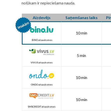
nolūkam ir nepieciešama nauda.
Aizdevējs
Saņemšanas laiks
Pi
10 min
BINO atsauksmes
5 min
VIVUS atsauksmes
10 min
ONDO atsauksmes
10 min
SMSCREDIT atsauksmes