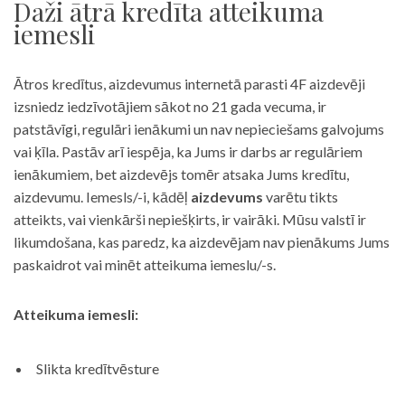
Daži ātrā kredīta atteikuma
iemesli
Ātros kredītus, aizdevumus internetā parasti 4F aizdevēji
izsniedz iedzīvotājiem sākot no 21 gada vecuma, ir
patstāvīgi, regulāri ienākumi un nav nepieciešams galvojums
vai ķīla. Pastāv arī iespēja, ka Jums ir darbs ar regulāriem
ienākumiem, bet aizdevējs tomēr atsaka Jums kredītu,
aizdevumu. Iemesls/-i, kādēļ
aizdevums
varētu tikts
atteikts, vai vienkārši nepiešķirts, ir vairāki. Mūsu valstī ir
likumdošana, kas paredz, ka aizdevējam nav pienākums Jums
paskaidrot vai minēt atteikuma iemeslu/-s.
Atteikuma iemesli:
Slikta kredītvēsture