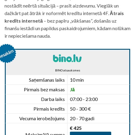
nostādīt neērtā situācijā – prasīt aizdevumu. Vieglāk un
dažkārt pat ātrāk ir noformēt kredītu internetā 4F.
Ātrais
kredīts internetā
– bez papīru „vākšanas”, došanās uz
finanšu iestādi un papildus paskaidrojumiem, kādam nolūkam
ir nepieciešama nauda.
BINO atsauksmes
Saņemšanas laiks
10 min
Pirmais bez maksas
Jā
Darba laiks
07:00 - 23:00
Pirmais kredīts
50 - 300 €
Vecuma ierobežojums
20 - 70 gadi
€ 425
Maksimālā summa