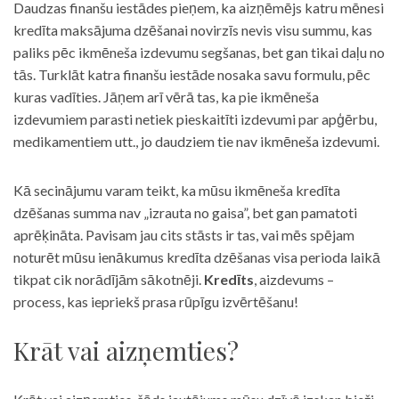
Daudzas finanšu iestādes pieņem, ka aizņēmējs katru mēnesi
kredīta maksājuma dzēšanai novirzīs nevis visu summu, kas
paliks pēc ikmēneša izdevumu segšanas, bet gan tikai daļu no
tās. Turklāt katra finanšu iestāde nosaka savu formulu, pēc
kuras vadīties. Jāņem arī vērā tas, ka pie ikmēneša
izdevumiem parasti netiek pieskaitīti izdevumi par apģērbu,
medikamentiem utt., jo daudziem tie nav ikmēneša izdevumi.
Kā secinājumu varam teikt, ka mūsu ikmēneša kredīta
dzēšanas summa nav „izrauta no gaisa”, bet gan pamatoti
aprēķināta. Pavisam jau cits stāsts ir tas, vai mēs spējam
noturēt mūsu ienākumus kredīta dzēšanas visa perioda laikā
tikpat cik norādījām sākotnēji.
Kredīts
, aizdevums –
process, kas iepriekš prasa rūpīgu izvērtēšanu!
Krāt vai aizņemties?