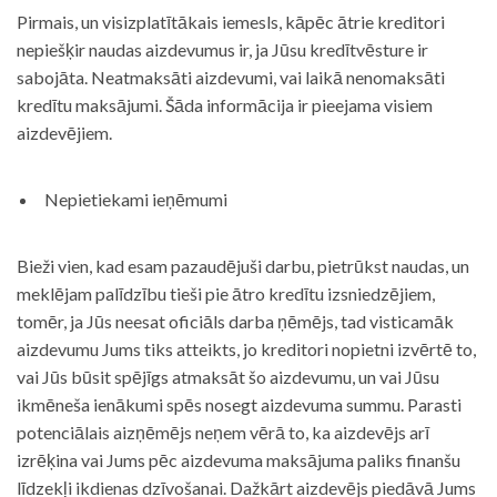
Pirmais, un visizplatītākais iemesls, kāpēc ātrie kreditori
nepiešķir naudas aizdevumus ir, ja Jūsu kredītvēsture ir
sabojāta. Neatmaksāti aizdevumi, vai laikā nenomaksāti
kredītu maksājumi. Šāda informācija ir pieejama visiem
aizdevējiem.
Nepietiekami ieņēmumi
Bieži vien, kad esam pazaudējuši darbu, pietrūkst naudas, un
meklējam palīdzību tieši pie ātro kredītu izsniedzējiem,
tomēr, ja Jūs neesat oficiāls darba ņēmējs, tad visticamāk
aizdevumu Jums tiks atteikts, jo kreditori nopietni izvērtē to,
vai Jūs būsit spējīgs atmaksāt šo aizdevumu, un vai Jūsu
ikmēneša ienākumi spēs nosegt aizdevuma summu. Parasti
potenciālais aizņēmējs neņem vērā to, ka aizdevējs arī
izrēķina vai Jums pēc aizdevuma maksājuma paliks finanšu
līdzekļi ikdienas dzīvošanai. Dažkārt aizdevējs piedāvā Jums