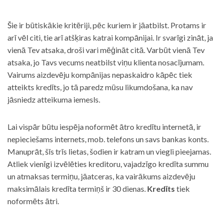
Šie ir būtiskākie kritēriji, pēc kuriem ir jāatbilst. Protams ir
arī vēl citi, tie arī atšķiras katrai kompānijai. Ir svarīgi zināt, ja
vienā Tev atsaka, droši vari mēģināt citā. Varbūt vienā Tev
atsaka, jo Tavs vecums neatbilst viņu klienta nosacījumam.
Vairums aizdevēju kompānijas nepaskaidro kāpēc tiek
atteikts kredīts, jo tā paredz mūsu likumdošana, ka nav
jāsniedz atteikuma iemesls.
Lai vispār būtu iespēja noformēt ātro kredītu internetā, ir
nepieciešams internets, mob. telefons un savs bankas konts.
Manuprāt, šīs trīs lietas, šodien ir katram un viegli pieejamas.
Atliek vienīgi izvēlēties kreditoru, vajadzīgo kredīta summu
un atmaksas termiņu, jāatceras, ka vairākums aizdevēju
maksimālais kredīta termiņš ir 30 dienas.
Kredīts
tiek
noformēts ātri.