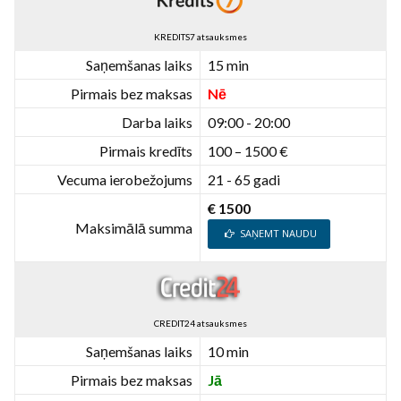
KREDITS7 atsauksmes
Saņemšanas laiks
15 min
Pirmais bez maksas
Nē
Darba laiks
09:00 - 20:00
Pirmais kredīts
100 – 1500 €
Vecuma ierobežojums
21 - 65 gadi
€ 1500
Maksimālā summa
SAŅEMT NAUDU
CREDIT24 atsauksmes
Saņemšanas laiks
10 min
Pirmais bez maksas
Jā