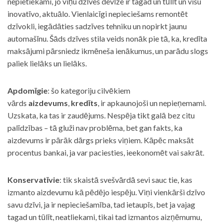
nepietiekami, jo viņu dzīves devīze ir tagad un tūlīt un visu
inovatīvo, aktuālo. Vienlaicīgi nepieciešams remontēt
dzīvokli, iegādāties sadzīves tehniku un nopirkt jaunu
automašīnu. Šāds dzīves stila veids nonāk pie tā, ka, kredīta
maksājumi pārsniedz ikmēneša ienākumus, un parādu slogs
paliek lielāks un lielāks.
Apdomīgie
: šo kategoriju cilvēkiem
vārds
aizdevums
,
kredīts
, ir apkaunojoši un nepieņemami.
Uzskata, ka tas ir zaudējums. Nespēja tikt galā bez citu
palīdzības – tā gluži nav problēma, bet gan fakts, ka
aizdevums ir pārāk dārgs prieks viņiem. Kāpēc maksāt
procentus bankai, ja var paciesties, ieekonomēt vai sakrāt.
Konservatīvie
: tik skaistā svešvārdā sevi sauc tie, kas
izmanto aizdevumu kā pēdējo iespēju. Viņi vienkārši dzīvo
savu dzīvi, ja ir nepieciešamība, tad ietaupīs, bet ja vajag
tagad un tūlīt, neatliekami, tikai tad izmantos aizņēmumu,