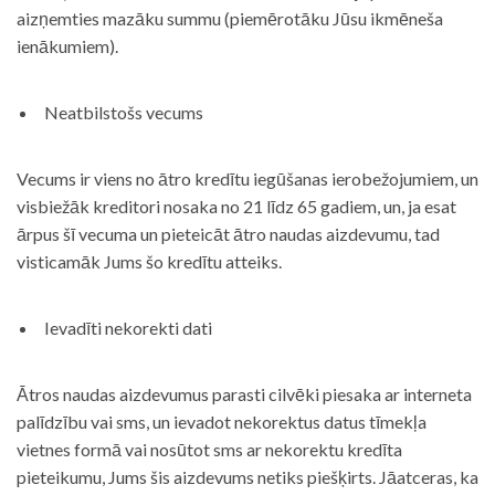
aizņemties mazāku summu (piemērotāku Jūsu ikmēneša
ienākumiem).
Neatbilstošs vecums
Vecums ir viens no ātro kredītu iegūšanas ierobežojumiem, un
visbiežāk kreditori nosaka no 21 līdz 65 gadiem, un, ja esat
ārpus šī vecuma un pieteicāt ātro naudas aizdevumu, tad
visticamāk Jums šo kredītu atteiks.
Ievadīti nekorekti dati
Ātros naudas aizdevumus parasti cilvēki piesaka ar interneta
palīdzību vai sms, un ievadot nekorektus datus tīmekļa
vietnes formā vai nosūtot sms ar nekorektu kredīta
pieteikumu, Jums šis aizdevums netiks piešķirts. Jāatceras, ka