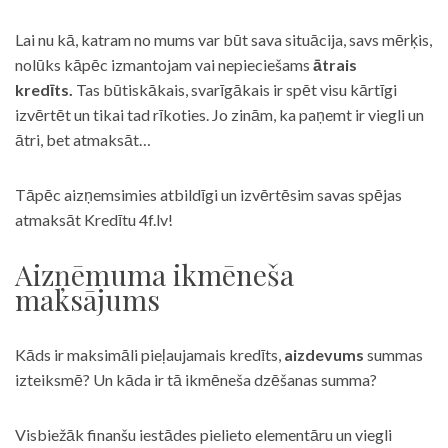
Lai nu kā, katram no mums var būt sava situācija, savs mērķis,
nolūks kāpēc izmantojam vai nepieciešams
ātrais
kredīts.
Tas būtiskākais, svarīgākais ir spēt visu kārtīgi
izvērtēt un tikai tad rīkoties. Jo zinām, ka paņemt ir viegli un
ātri, bet atmaksāt…
Tāpēc aizņemsimies atbildīgi un izvērtēsim savas spējas
atmaksāt Kredītu 4f.lv!
Aizņēmuma ikmēneša
maksājums
Kāds ir maksimāli pieļaujamais kredīts,
aizdevums
summas
izteiksmē? Un kāda ir tā ikmēneša dzēšanas summa?
Visbiežāk finanšu iestādes pielieto elementāru un viegli