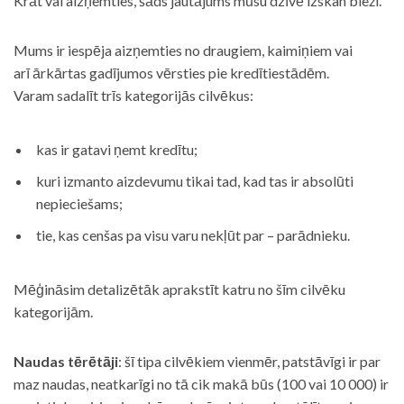
Krāt vai aizņemties, šāds jautājums mūsu dzīvē izskan bieži.
Mums ir iespēja aizņemties no draugiem, kaimiņiem vai
arī ārkārtas gadījumos vērsties pie kredītiestādēm.
Varam sadalīt trīs kategorijās cilvēkus:
kas ir gatavi ņemt kredītu;
kuri izmanto aizdevumu tikai tad, kad tas ir absolūti
nepieciešams;
tie, kas cenšas pa visu varu nekļūt par – parādnieku.
Mēģināsim detalizētāk aprakstīt katru no šīm cilvēku
kategorijām.
Naudas tērētāji
: šī tipa cilvēkiem vienmēr, patstāvīgi ir par
maz naudas, neatkarīgi no tā cik makā būs (100 vai 10 000) ir