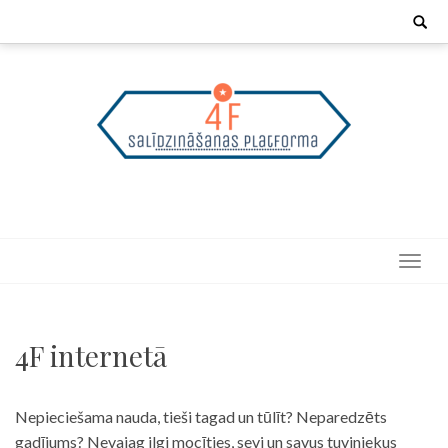
Skip
Search
for:
to
content
4F internetā
Nepieciešama nauda, tieši tagad un tūlīt? Neparedzēts
gadījums? Nevajag ilgi mocīties, sevi un savus tuviniekus