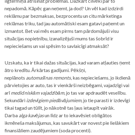
ilgtermiņā atrisināt problēmas. Dažkārt cilvēki par to
nepadomā. Kāpēc gan neņemt, ja dod? Un vēl kad izdzirdi
reklāmu par bezmaksas, bezprocentu un citu mārketinga
reklāmas triku, tad jau automātiski esam gatavi paņemt un
izmantot. Bet vai mēs esam pirms tam pārdomājuši visu
situācijas nopietnību, izanalizējuši mums tas šobrīd ir
nepieciešams un vai spēsim to savlaicīgi atmaksāt?
Uzskatu, ka ir tikai dažas situācijas, kad varam atļauties ņemt
ātro kredītu. Ārkārtas gadījumi. Pēkšņi,
neplānots
automašīnas remonts
, kas nepieciešams, jo ikdienā
pārvietojies ar auto, tas ir vienkārši neizbēgami, vajadzīgi vai
arī
medicīniskām vajadzībām
, jo tas var apdraudēt veselību.
Sekundāri
izdevīgiem piedāvājumiem
, jo tie parasti ir izdevīgi
tikai tagad un tūlīt, jo nākotnē tas ļaus ietaupīt vairāk.
Darba
alga kavējas
un līdz ar to iekavēsiet obligātos
ikmēneša maksājumus, kas savukārt var novest pie lielākiem
finansiāliem zaudējumiem (soda procenti).