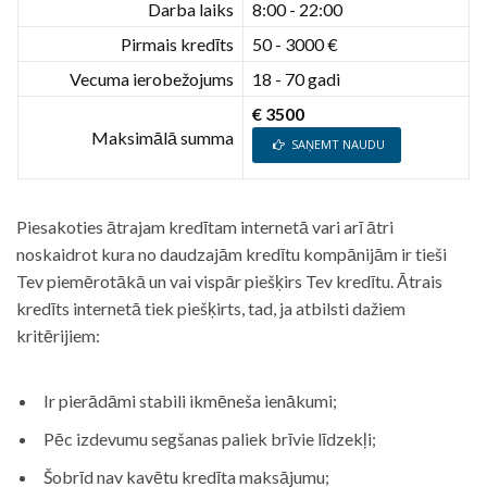
Darba laiks
8:00 - 22:00
Pirmais kredīts
50 - 3000 €
Vecuma ierobežojums
18 - 70 gadi
€ 3500
Maksimālā summa
SAŅEMT NAUDU
Piesakoties ātrajam kredītam internetā vari arī ātri
noskaidrot kura no daudzajām kredītu kompānijām ir tieši
Tev piemērotākā un vai vispār piešķirs Tev kredītu. Ātrais
kredīts internetā tiek piešķirts, tad, ja atbilsti dažiem
kritērijiem:
Ir pierādāmi stabili ikmēneša ienākumi;
Pēc izdevumu segšanas paliek brīvie līdzekļi;
Šobrīd nav kavētu kredīta maksājumu;