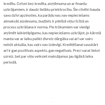
kredītu. Dzīvei bez kredīta, aizņēmuma un ar finanšu
uzkrājumiem, ir daudz lielāku priekšrocību. Šie cilvēki bauda
savu dzīvi apzinoties, ka parādu nav, nav nepieciešams
atmaksāt aizdevumu, budžets ir pilnībā viņu rīcībā un
process uzkrāšana ir norma. Pie trūkumiem var vienīgi
atzīmēt laikietilpīgumu, kas nepieciešams uzkrājot, jo kārotā
manta var ar laiku palikt divreiz dārgāka vai arī var vairs
nebūt aktuāla, kas vairs nav izdevīgi. Kreditēšanai savukārt
arī ir gan pozitīvais aspekts, gan negatīvais. Preci varat lietot
uzreiz, bet par viņu veiksiet maksājumus jau ilgākā laika
periodā.