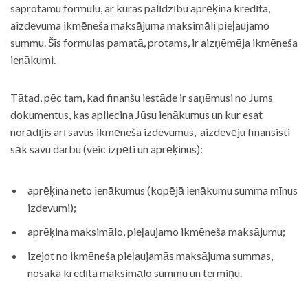
saprotamu formulu, ar kuras palīdzību aprēķina kredīta,
aizdevuma ikmēneša maksājuma maksimāli pieļaujamo
summu. Šīs formulas pamatā, protams, ir aizņēmēja ikmēneša
ienākumi.
Tātad, pēc tam, kad finanšu iestāde ir saņēmusi no Jums
dokumentus, kas apliecina Jūsu ienākumus un kur esat
norādījis arī savus ikmēneša izdevumus, aizdevēju finansisti
sāk savu darbu (veic izpēti un aprēķinus):
aprēķina neto ienākumus (kopējā ienākumu summa mīnus
izdevumi);
aprēķina maksimālo, pieļaujamo ikmēneša maksājumu;
izejot no ikmēneša pieļaujamās maksājuma summas,
nosaka kredīta maksimālo summu un termiņu.