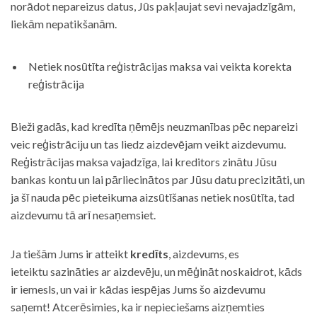
norādot nepareizus datus, Jūs pakļaujat sevi nevajadzīgām,
liekām nepatikšanām.
Netiek nosūtīta reģistrācijas maksa vai veikta korekta
reģistrācija
Bieži gadās, kad kredīta ņēmējs neuzmanības pēc nepareizi
veic reģistrāciju un tas liedz aizdevējam veikt aizdevumu.
Reģistrācijas maksa vajadzīga, lai kreditors zinātu Jūsu
bankas kontu un lai pārliecinātos par Jūsu datu precizitāti, un
ja šī nauda pēc pieteikuma aizsūtīšanas netiek nosūtīta, tad
aizdevumu tā arī nesaņemsiet.
Ja tiešām Jums ir atteikt
kredīts
, aizdevums, es
ieteiktu sazināties ar aizdevēju, un mēģināt noskaidrot, kāds
ir iemesls, un vai ir kādas iespējas Jums šo aizdevumu
saņemt! Atcerēsimies, ka ir nepieciešams aizņemties