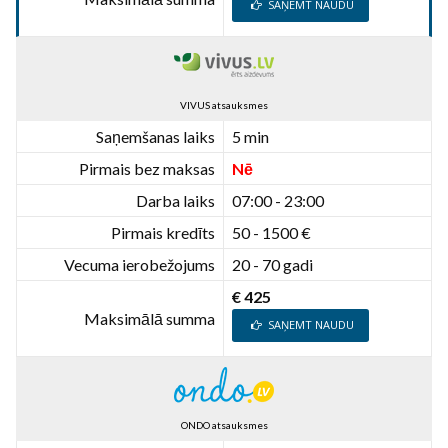
SAŅEMT NAUDU
VIVUS atsauksmes
Saņemšanas laiks
5 min
Pirmais bez maksas
Nē
Darba laiks
07:00 - 23:00
Pirmais kredīts
50 - 1500 €
Vecuma ierobežojums
20 - 70 gadi
€ 425
Maksimālā summa
SAŅEMT NAUDU
ONDO atsauksmes