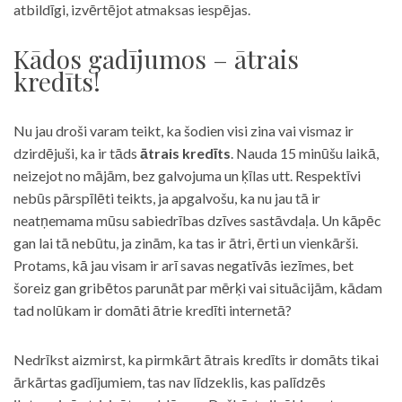
atbildīgi, izvērtējot atmaksas iespējas.
Kādos gadījumos – ātrais
kredīts!
Nu jau droši varam teikt, ka šodien visi zina vai vismaz ir
dzirdējuši, ka ir tāds
ātrais kredīts
. Nauda 15 minūšu laikā,
neizejot no mājām, bez galvojuma un ķīlas utt. Respektīvi
nebūs pārspīlēti teikts, ja apgalvošu, ka nu jau tā ir
neatņemama mūsu sabiedrības dzīves sastāvdaļa. Un kāpēc
gan lai tā nebūtu, ja zinām, ka tas ir ātri, ērti un vienkārši.
Protams, kā jau visam ir arī savas negatīvās iezīmes, bet
šoreiz gan gribētos parunāt par mērķi vai situācijām, kādam
tad nolūkam ir domāti ātrie kredīti internetā?
Nedrīkst aizmirst, ka pirmkārt ātrais kredīts ir domāts tikai
ārkārtas gadījumiem, tas nav līdzeklis, kas palīdzēs