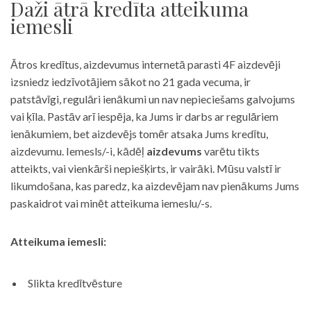
Daži ātrā kredīta atteikuma
iemesli
Ātros kredītus, aizdevumus internetā parasti 4F aizdevēji
izsniedz iedzīvotājiem sākot no 21 gada vecuma, ir
patstāvīgi, regulāri ienākumi un nav nepieciešams galvojums
vai ķīla. Pastāv arī iespēja, ka Jums ir darbs ar regulāriem
ienākumiem, bet aizdevējs tomēr atsaka Jums kredītu,
aizdevumu. Iemesls/-i, kādēļ
aizdevums
varētu tikts
atteikts, vai vienkārši nepiešķirts, ir vairāki. Mūsu valstī ir
likumdošana, kas paredz, ka aizdevējam nav pienākums Jums
paskaidrot vai minēt atteikuma iemeslu/-s.
Atteikuma iemesli:
Slikta kredītvēsture