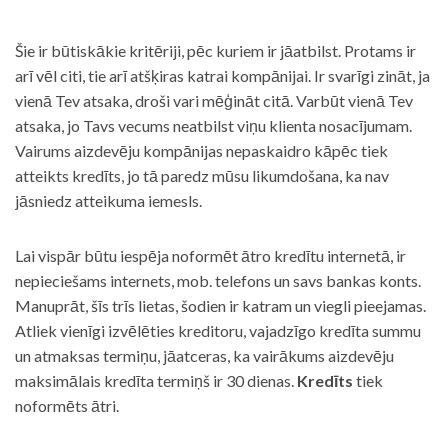
Šie ir būtiskākie kritēriji, pēc kuriem ir jāatbilst. Protams ir
arī vēl citi, tie arī atšķiras katrai kompānijai. Ir svarīgi zināt, ja
vienā Tev atsaka, droši vari mēģināt citā. Varbūt vienā Tev
atsaka, jo Tavs vecums neatbilst viņu klienta nosacījumam.
Vairums aizdevēju kompānijas nepaskaidro kāpēc tiek
atteikts kredīts, jo tā paredz mūsu likumdošana, ka nav
jāsniedz atteikuma iemesls.
Lai vispār būtu iespēja noformēt ātro kredītu internetā, ir
nepieciešams internets, mob. telefons un savs bankas konts.
Manuprāt, šīs trīs lietas, šodien ir katram un viegli pieejamas.
Atliek vienīgi izvēlēties kreditoru, vajadzīgo kredīta summu
un atmaksas termiņu, jāatceras, ka vairākums aizdevēju
maksimālais kredīta termiņš ir 30 dienas.
Kredīts
tiek
noformēts ātri.