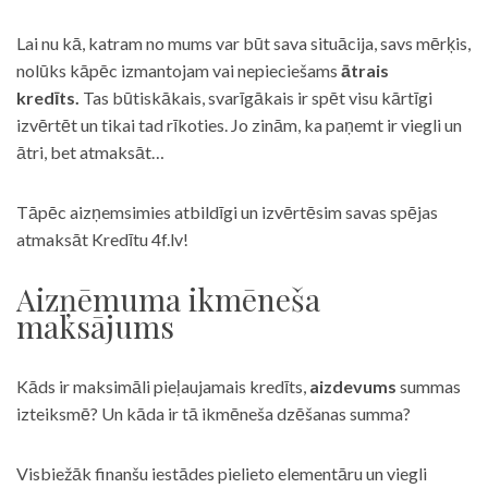
Lai nu kā, katram no mums var būt sava situācija, savs mērķis,
nolūks kāpēc izmantojam vai nepieciešams
ātrais
kredīts.
Tas būtiskākais, svarīgākais ir spēt visu kārtīgi
izvērtēt un tikai tad rīkoties. Jo zinām, ka paņemt ir viegli un
ātri, bet atmaksāt…
Tāpēc aizņemsimies atbildīgi un izvērtēsim savas spējas
atmaksāt Kredītu 4f.lv!
Aizņēmuma ikmēneša
maksājums
Kāds ir maksimāli pieļaujamais kredīts,
aizdevums
summas
izteiksmē? Un kāda ir tā ikmēneša dzēšanas summa?
Visbiežāk finanšu iestādes pielieto elementāru un viegli