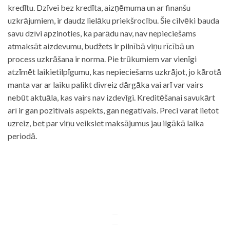
kredītu. Dzīvei bez kredīta, aizņēmuma un ar finanšu
uzkrājumiem, ir daudz lielāku priekšrocību. Šie cilvēki bauda
savu dzīvi apzinoties, ka parādu nav, nav nepieciešams
atmaksāt aizdevumu, budžets ir pilnībā viņu rīcībā un
process uzkrāšana ir norma. Pie trūkumiem var vienīgi
atzīmēt laikietilpīgumu, kas nepieciešams uzkrājot, jo kārotā
manta var ar laiku palikt divreiz dārgāka vai arī var vairs
nebūt aktuāla, kas vairs nav izdevīgi. Kreditēšanai savukārt
arī ir gan pozitīvais aspekts, gan negatīvais. Preci varat lietot
uzreiz, bet par viņu veiksiet maksājumus jau ilgākā laika
periodā.