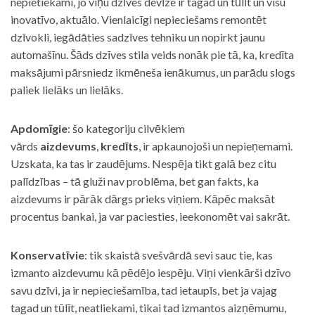
nepietiekami, jo viņu dzīves devīze ir tagad un tūlīt un visu
inovatīvo, aktuālo. Vienlaicīgi nepieciešams remontēt
dzīvokli, iegādāties sadzīves tehniku un nopirkt jaunu
automašīnu. Šāds dzīves stila veids nonāk pie tā, ka, kredīta
maksājumi pārsniedz ikmēneša ienākumus, un parādu slogs
paliek lielāks un lielāks.
Apdomīgie
: šo kategoriju cilvēkiem
vārds
aizdevums
,
kredīts
, ir apkaunojoši un nepieņemami.
Uzskata, ka tas ir zaudējums. Nespēja tikt galā bez citu
palīdzības – tā gluži nav problēma, bet gan fakts, ka
aizdevums ir pārāk dārgs prieks viņiem. Kāpēc maksāt
procentus bankai, ja var paciesties, ieekonomēt vai sakrāt.
Konservatīvie
: tik skaistā svešvārdā sevi sauc tie, kas
izmanto aizdevumu kā pēdējo iespēju. Viņi vienkārši dzīvo
savu dzīvi, ja ir nepieciešamība, tad ietaupīs, bet ja vajag
tagad un tūlīt, neatliekami, tikai tad izmantos aizņēmumu,