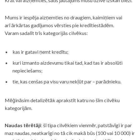
Krāt vai aizņemties, šāds jautājums mūsu dzīvē izskan bieži.
Mums ir iespēja aizņemties no draugiem, kaimiņiem vai
arī ārkārtas gadījumos vērsties pie kredītiestādēm.
Varam sadalīt trīs kategorijās cilvēkus:
kas ir gatavi ņemt kredītu;
kuri izmanto aizdevumu tikai tad, kad tas ir absolūti
nepieciešams;
tie, kas cenšas pa visu varu nekļūt par – parādnieku.
Mēģināsim detalizētāk aprakstīt katru no šīm cilvēku
kategorijām.
Naudas tērētāji
: šī tipa cilvēkiem vienmēr, patstāvīgi ir par
maz naudas, neatkarīgi no tā cik makā būs (100 vai 10 000) ir