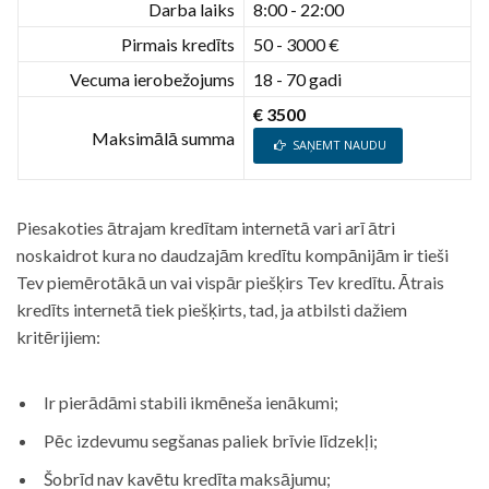
Darba laiks
8:00 - 22:00
Pirmais kredīts
50 - 3000 €
Vecuma ierobežojums
18 - 70 gadi
€ 3500
Maksimālā summa
SAŅEMT NAUDU
Piesakoties ātrajam kredītam internetā vari arī ātri
noskaidrot kura no daudzajām kredītu kompānijām ir tieši
Tev piemērotākā un vai vispār piešķirs Tev kredītu. Ātrais
kredīts internetā tiek piešķirts, tad, ja atbilsti dažiem
kritērijiem:
Ir pierādāmi stabili ikmēneša ienākumi;
Pēc izdevumu segšanas paliek brīvie līdzekļi;
Šobrīd nav kavētu kredīta maksājumu;