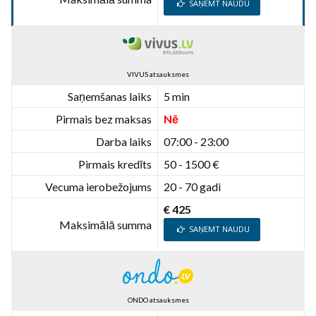
SAŅEMT NAUDU
VIVUS atsauksmes
Saņemšanas laiks
5 min
Pirmais bez maksas
Nē
Darba laiks
07:00 - 23:00
Pirmais kredīts
50 - 1500 €
Vecuma ierobežojums
20 - 70 gadi
€ 425
Maksimālā summa
SAŅEMT NAUDU
ONDO atsauksmes