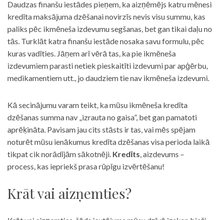
Daudzas finanšu iestādes pieņem, ka aizņēmējs katru mēnesi
kredīta maksājuma dzēšanai novirzīs nevis visu summu, kas
paliks pēc ikmēneša izdevumu segšanas, bet gan tikai daļu no
tās. Turklāt katra finanšu iestāde nosaka savu formulu, pēc
kuras vadīties. Jāņem arī vērā tas, ka pie ikmēneša
izdevumiem parasti netiek pieskaitīti izdevumi par apģērbu,
medikamentiem utt., jo daudziem tie nav ikmēneša izdevumi.
Kā secinājumu varam teikt, ka mūsu ikmēneša kredīta
dzēšanas summa nav „izrauta no gaisa”, bet gan pamatoti
aprēķināta. Pavisam jau cits stāsts ir tas, vai mēs spējam
noturēt mūsu ienākumus kredīta dzēšanas visa perioda laikā
tikpat cik norādījām sākotnēji.
Kredīts
, aizdevums –
process, kas iepriekš prasa rūpīgu izvērtēšanu!
Krāt vai aizņemties?