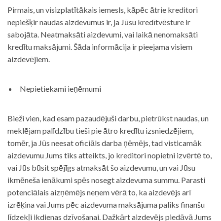
Pirmais, un visizplatītākais iemesls, kāpēc ātrie kreditori
nepiešķir naudas aizdevumus ir, ja Jūsu kredītvēsture ir
sabojāta. Neatmaksāti aizdevumi, vai laikā nenomaksāti
kredītu maksājumi. Šāda informācija ir pieejama visiem
aizdevējiem.
Nepietiekami ieņēmumi
Bieži vien, kad esam pazaudējuši darbu, pietrūkst naudas, un
meklējam palīdzību tieši pie ātro kredītu izsniedzējiem,
tomēr, ja Jūs neesat oficiāls darba ņēmējs, tad visticamāk
aizdevumu Jums tiks atteikts, jo kreditori nopietni izvērtē to,
vai Jūs būsit spējīgs atmaksāt šo aizdevumu, un vai Jūsu
ikmēneša ienākumi spēs nosegt aizdevuma summu. Parasti
potenciālais aizņēmējs neņem vērā to, ka aizdevējs arī
izrēķina vai Jums pēc aizdevuma maksājuma paliks finanšu
līdzekļi ikdienas dzīvošanai. Dažkārt aizdevējs piedāvā Jums