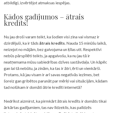
atbildīgi, izvērtējot atmaksas iespējas.
Kādos gadījumos – ātrais
kredīts!
Nu jau droši varam teikt, ka šodien visi zina vai vismaz ir
dzirdējuši, ka ir tāds
ātrais kredīts
. Nauda 15 minūšu laikā,
neizejot no mājām, bez galvojuma un ķīlas utt. Respektīvi
nebūs pārspīlēti teikts, ja apgalvošu, ka nu jau tā ir
neatņemama mūsu sabiedrības dzīves sastāvdaļa. Un kāpēc
gan lai tā nebūtu, ja zinām, ka tas ir ātri, ērti un vienkārši.
Protams, kā jau visam ir arī savas negatīvās iezīmes, bet
šoreiz gan gribētos parunāt par mērķi vai situācijām, kādam
tad nolūkam ir domāti ātrie kredīti internetā?
Nedrīkst aizmirst, ka pirmkārt ātrais kredīts ir domāts tikai
ārkārtas gadījumiem, tas nav līdzeklis, kas palīdzēs