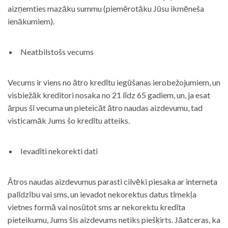
aizņemties mazāku summu (piemērotāku Jūsu ikmēneša
ienākumiem).
Neatbilstošs vecums
Vecums ir viens no ātro kredītu iegūšanas ierobežojumiem, un
visbiežāk kreditori nosaka no 21 līdz 65 gadiem, un, ja esat
ārpus šī vecuma un pieteicāt ātro naudas aizdevumu, tad
visticamāk Jums šo kredītu atteiks.
Ievadīti nekorekti dati
Ātros naudas aizdevumus parasti cilvēki piesaka ar interneta
palīdzību vai sms, un ievadot nekorektus datus tīmekļa
vietnes formā vai nosūtot sms ar nekorektu kredīta
pieteikumu, Jums šis aizdevums netiks piešķirts. Jāatceras, ka