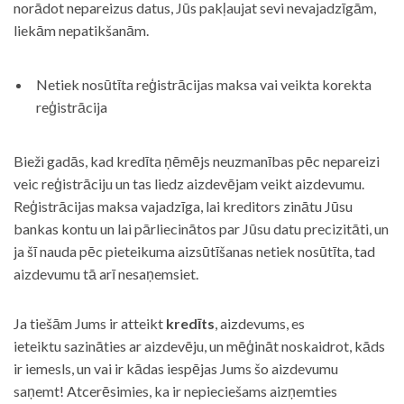
norādot nepareizus datus, Jūs pakļaujat sevi nevajadzīgām,
liekām nepatikšanām.
Netiek nosūtīta reģistrācijas maksa vai veikta korekta
reģistrācija
Bieži gadās, kad kredīta ņēmējs neuzmanības pēc nepareizi
veic reģistrāciju un tas liedz aizdevējam veikt aizdevumu.
Reģistrācijas maksa vajadzīga, lai kreditors zinātu Jūsu
bankas kontu un lai pārliecinātos par Jūsu datu precizitāti, un
ja šī nauda pēc pieteikuma aizsūtīšanas netiek nosūtīta, tad
aizdevumu tā arī nesaņemsiet.
Ja tiešām Jums ir atteikt
kredīts
, aizdevums, es
ieteiktu sazināties ar aizdevēju, un mēģināt noskaidrot, kāds
ir iemesls, un vai ir kādas iespējas Jums šo aizdevumu
saņemt! Atcerēsimies, ka ir nepieciešams aizņemties