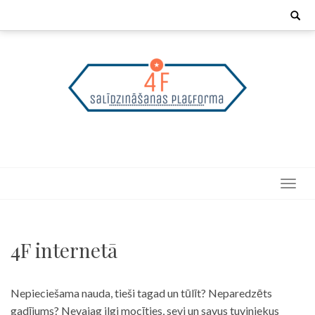
Skip
Search
for:
to
content
4F internetā
Nepieciešama nauda, tieši tagad un tūlīt? Neparedzēts
gadījums? Nevajag ilgi mocīties, sevi un savus tuviniekus