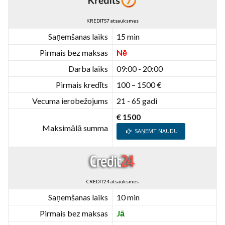
KREDITS7 atsauksmes
Saņemšanas laiks
15 min
Pirmais bez maksas
Nē
Darba laiks
09:00 - 20:00
Pirmais kredīts
100 – 1500 €
Vecuma ierobežojums
21 - 65 gadi
€ 1500
Maksimālā summa
SAŅEMT NAUDU
CREDIT24 atsauksmes
Saņemšanas laiks
10 min
Pirmais bez maksas
Jā