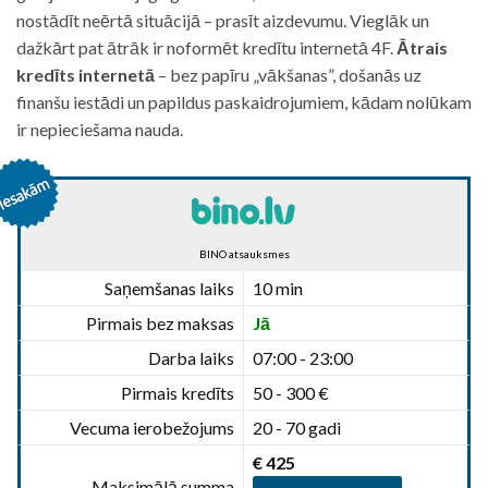
nostādīt neērtā situācijā – prasīt aizdevumu. Vieglāk un
dažkārt pat ātrāk ir noformēt kredītu internetā 4F.
Ātrais
kredīts internetā
– bez papīru „vākšanas”, došanās uz
finanšu iestādi un papildus paskaidrojumiem, kādam nolūkam
ir nepieciešama nauda.
BINO atsauksmes
Saņemšanas laiks
10 min
Pirmais bez maksas
Jā
Darba laiks
07:00 - 23:00
Pirmais kredīts
50 - 300 €
Vecuma ierobežojums
20 - 70 gadi
€ 425
Maksimālā summa