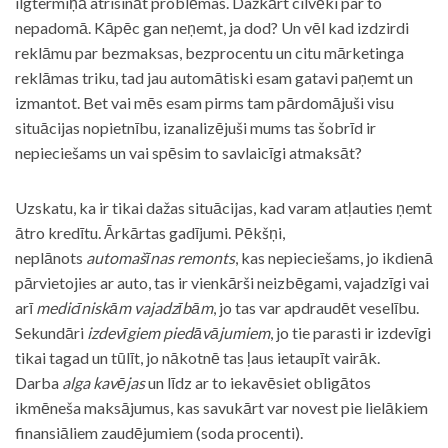
ilgtermiņā atrisināt problēmas. Dažkārt cilvēki par to
nepadomā. Kāpēc gan neņemt, ja dod? Un vēl kad izdzirdi
reklāmu par bezmaksas, bezprocentu un citu mārketinga
reklāmas triku, tad jau automātiski esam gatavi paņemt un
izmantot. Bet vai mēs esam pirms tam pārdomājuši visu
situācijas nopietnību, izanalizējuši mums tas šobrīd ir
nepieciešams un vai spēsim to savlaicīgi atmaksāt?
Uzskatu, ka ir tikai dažas situācijas, kad varam atļauties ņemt
ātro kredītu. Ārkārtas gadījumi. Pēkšņi,
neplānots
automašīnas remonts
, kas nepieciešams, jo ikdienā
pārvietojies ar auto, tas ir vienkārši neizbēgami, vajadzīgi vai
arī
medicīniskām vajadzībām
, jo tas var apdraudēt veselību.
Sekundāri
izdevīgiem piedāvājumiem
, jo tie parasti ir izdevīgi
tikai tagad un tūlīt, jo nākotnē tas ļaus ietaupīt vairāk.
Darba
alga kavējas
un līdz ar to iekavēsiet obligātos
ikmēneša maksājumus, kas savukārt var novest pie lielākiem
finansiāliem zaudējumiem (soda procenti).