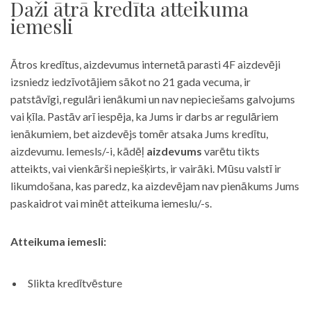
Daži ātrā kredīta atteikuma
iemesli
Ātros kredītus, aizdevumus internetā parasti 4F aizdevēji
izsniedz iedzīvotājiem sākot no 21 gada vecuma, ir
patstāvīgi, regulāri ienākumi un nav nepieciešams galvojums
vai ķīla. Pastāv arī iespēja, ka Jums ir darbs ar regulāriem
ienākumiem, bet aizdevējs tomēr atsaka Jums kredītu,
aizdevumu. Iemesls/-i, kādēļ
aizdevums
varētu tikts
atteikts, vai vienkārši nepiešķirts, ir vairāki. Mūsu valstī ir
likumdošana, kas paredz, ka aizdevējam nav pienākums Jums
paskaidrot vai minēt atteikuma iemeslu/-s.
Atteikuma iemesli:
Slikta kredītvēsture