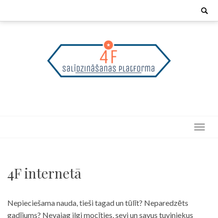
Skip
Search
for:
to
content
4F internetā
Nepieciešama nauda, tieši tagad un tūlīt? Neparedzēts
gadījums? Nevajag ilgi mocīties, sevi un savus tuviniekus