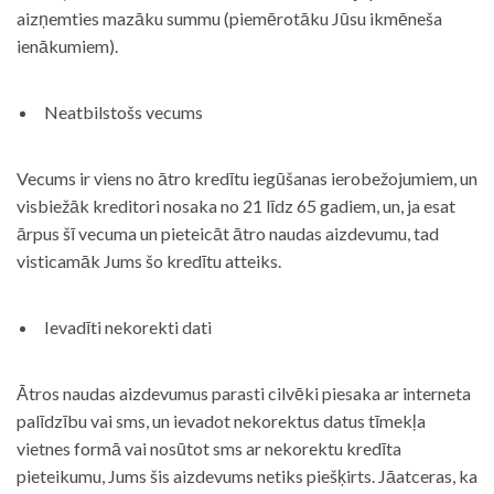
aizņemties mazāku summu (piemērotāku Jūsu ikmēneša
ienākumiem).
Neatbilstošs vecums
Vecums ir viens no ātro kredītu iegūšanas ierobežojumiem, un
visbiežāk kreditori nosaka no 21 līdz 65 gadiem, un, ja esat
ārpus šī vecuma un pieteicāt ātro naudas aizdevumu, tad
visticamāk Jums šo kredītu atteiks.
Ievadīti nekorekti dati
Ātros naudas aizdevumus parasti cilvēki piesaka ar interneta
palīdzību vai sms, un ievadot nekorektus datus tīmekļa
vietnes formā vai nosūtot sms ar nekorektu kredīta
pieteikumu, Jums šis aizdevums netiks piešķirts. Jāatceras, ka