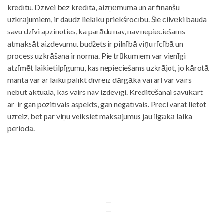
kredītu. Dzīvei bez kredīta, aizņēmuma un ar finanšu
uzkrājumiem, ir daudz lielāku priekšrocību. Šie cilvēki bauda
savu dzīvi apzinoties, ka parādu nav, nav nepieciešams
atmaksāt aizdevumu, budžets ir pilnībā viņu rīcībā un
process uzkrāšana ir norma. Pie trūkumiem var vienīgi
atzīmēt laikietilpīgumu, kas nepieciešams uzkrājot, jo kārotā
manta var ar laiku palikt divreiz dārgāka vai arī var vairs
nebūt aktuāla, kas vairs nav izdevīgi. Kreditēšanai savukārt
arī ir gan pozitīvais aspekts, gan negatīvais. Preci varat lietot
uzreiz, bet par viņu veiksiet maksājumus jau ilgākā laika
periodā.