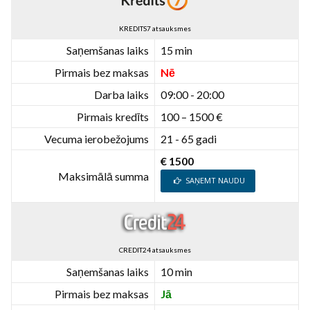
KREDITS7 atsauksmes
Saņemšanas laiks
15 min
Pirmais bez maksas
Nē
Darba laiks
09:00 - 20:00
Pirmais kredīts
100 – 1500 €
Vecuma ierobežojums
21 - 65 gadi
€ 1500
Maksimālā summa
SAŅEMT NAUDU
CREDIT24 atsauksmes
Saņemšanas laiks
10 min
Pirmais bez maksas
Jā