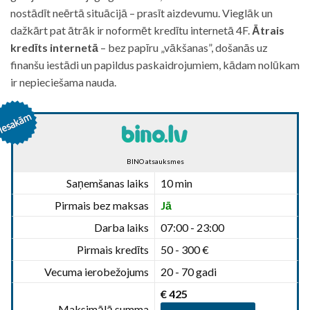
nostādīt neērtā situācijā – prasīt aizdevumu. Vieglāk un
dažkārt pat ātrāk ir noformēt kredītu internetā 4F.
Ātrais
kredīts internetā
– bez papīru „vākšanas”, došanās uz
finanšu iestādi un papildus paskaidrojumiem, kādam nolūkam
ir nepieciešama nauda.
BINO atsauksmes
Saņemšanas laiks
10 min
Pirmais bez maksas
Jā
Darba laiks
07:00 - 23:00
Pirmais kredīts
50 - 300 €
Vecuma ierobežojums
20 - 70 gadi
€ 425
Maksimālā summa