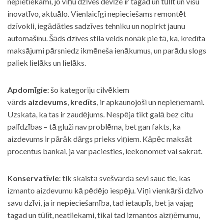
nepietiekami, jo viņu dzīves devīze ir tagad un tūlīt un visu
inovatīvo, aktuālo. Vienlaicīgi nepieciešams remontēt
dzīvokli, iegādāties sadzīves tehniku un nopirkt jaunu
automašīnu. Šāds dzīves stila veids nonāk pie tā, ka, kredīta
maksājumi pārsniedz ikmēneša ienākumus, un parādu slogs
paliek lielāks un lielāks.
Apdomīgie
: šo kategoriju cilvēkiem
vārds
aizdevums
,
kredīts
, ir apkaunojoši un nepieņemami.
Uzskata, ka tas ir zaudējums. Nespēja tikt galā bez citu
palīdzības – tā gluži nav problēma, bet gan fakts, ka
aizdevums ir pārāk dārgs prieks viņiem. Kāpēc maksāt
procentus bankai, ja var paciesties, ieekonomēt vai sakrāt.
Konservatīvie
: tik skaistā svešvārdā sevi sauc tie, kas
izmanto aizdevumu kā pēdējo iespēju. Viņi vienkārši dzīvo
savu dzīvi, ja ir nepieciešamība, tad ietaupīs, bet ja vajag
tagad un tūlīt, neatliekami, tikai tad izmantos aizņēmumu,