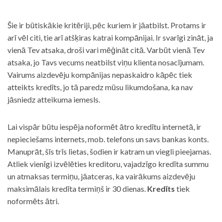
Šie ir būtiskākie kritēriji, pēc kuriem ir jāatbilst. Protams ir
arī vēl citi, tie arī atšķiras katrai kompānijai. Ir svarīgi zināt, ja
vienā Tev atsaka, droši vari mēģināt citā. Varbūt vienā Tev
atsaka, jo Tavs vecums neatbilst viņu klienta nosacījumam.
Vairums aizdevēju kompānijas nepaskaidro kāpēc tiek
atteikts kredīts, jo tā paredz mūsu likumdošana, ka nav
jāsniedz atteikuma iemesls.
Lai vispār būtu iespēja noformēt ātro kredītu internetā, ir
nepieciešams internets, mob. telefons un savs bankas konts.
Manuprāt, šīs trīs lietas, šodien ir katram un viegli pieejamas.
Atliek vienīgi izvēlēties kreditoru, vajadzīgo kredīta summu
un atmaksas termiņu, jāatceras, ka vairākums aizdevēju
maksimālais kredīta termiņš ir 30 dienas.
Kredīts
tiek
noformēts ātri.