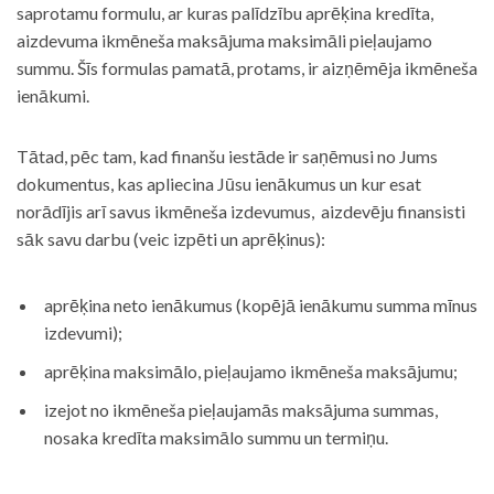
saprotamu formulu, ar kuras palīdzību aprēķina kredīta,
aizdevuma ikmēneša maksājuma maksimāli pieļaujamo
summu. Šīs formulas pamatā, protams, ir aizņēmēja ikmēneša
ienākumi.
Tātad, pēc tam, kad finanšu iestāde ir saņēmusi no Jums
dokumentus, kas apliecina Jūsu ienākumus un kur esat
norādījis arī savus ikmēneša izdevumus, aizdevēju finansisti
sāk savu darbu (veic izpēti un aprēķinus):
aprēķina neto ienākumus (kopējā ienākumu summa mīnus
izdevumi);
aprēķina maksimālo, pieļaujamo ikmēneša maksājumu;
izejot no ikmēneša pieļaujamās maksājuma summas,
nosaka kredīta maksimālo summu un termiņu.