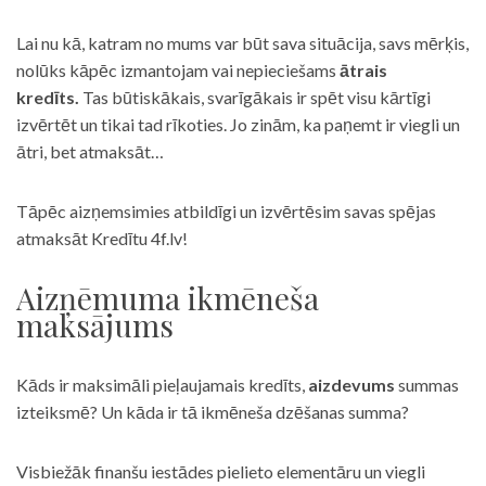
Lai nu kā, katram no mums var būt sava situācija, savs mērķis,
nolūks kāpēc izmantojam vai nepieciešams
ātrais
kredīts.
Tas būtiskākais, svarīgākais ir spēt visu kārtīgi
izvērtēt un tikai tad rīkoties. Jo zinām, ka paņemt ir viegli un
ātri, bet atmaksāt…
Tāpēc aizņemsimies atbildīgi un izvērtēsim savas spējas
atmaksāt Kredītu 4f.lv!
Aizņēmuma ikmēneša
maksājums
Kāds ir maksimāli pieļaujamais kredīts,
aizdevums
summas
izteiksmē? Un kāda ir tā ikmēneša dzēšanas summa?
Visbiežāk finanšu iestādes pielieto elementāru un viegli