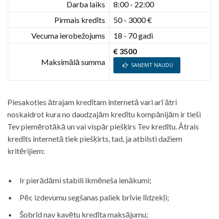
Darba laiks
8:00 - 22:00
Pirmais kredīts
50 - 3000 €
Vecuma ierobežojums
18 - 70 gadi
€ 3500
Maksimālā summa
SAŅEMT NAUDU
Piesakoties ātrajam kredītam internetā vari arī ātri
noskaidrot kura no daudzajām kredītu kompānijām ir tieši
Tev piemērotākā un vai vispār piešķirs Tev kredītu. Ātrais
kredīts internetā tiek piešķirts, tad, ja atbilsti dažiem
kritērijiem:
Ir pierādāmi stabili ikmēneša ienākumi;
Pēc izdevumu segšanas paliek brīvie līdzekļi;
Šobrīd nav kavētu kredīta maksājumu;