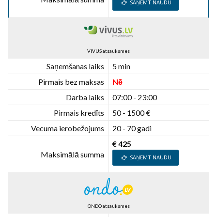
SAŅEMT NAUDU
VIVUS atsauksmes
Saņemšanas laiks
5 min
Pirmais bez maksas
Nē
Darba laiks
07:00 - 23:00
Pirmais kredīts
50 - 1500 €
Vecuma ierobežojums
20 - 70 gadi
€ 425
Maksimālā summa
SAŅEMT NAUDU
ONDO atsauksmes