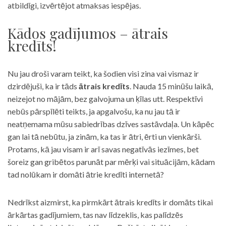
atbildīgi, izvērtējot atmaksas iespējas.
Kādos gadījumos – ātrais
kredīts!
Nu jau droši varam teikt, ka šodien visi zina vai vismaz ir
dzirdējuši, ka ir tāds
ātrais kredīts
. Nauda 15 minūšu laikā,
neizejot no mājām, bez galvojuma un ķīlas utt. Respektīvi
nebūs pārspīlēti teikts, ja apgalvošu, ka nu jau tā ir
neatņemama mūsu sabiedrības dzīves sastāvdaļa. Un kāpēc
gan lai tā nebūtu, ja zinām, ka tas ir ātri, ērti un vienkārši.
Protams, kā jau visam ir arī savas negatīvās iezīmes, bet
šoreiz gan gribētos parunāt par mērķi vai situācijām, kādam
tad nolūkam ir domāti ātrie kredīti internetā?
Nedrīkst aizmirst, ka pirmkārt ātrais kredīts ir domāts tikai
ārkārtas gadījumiem, tas nav līdzeklis, kas palīdzēs