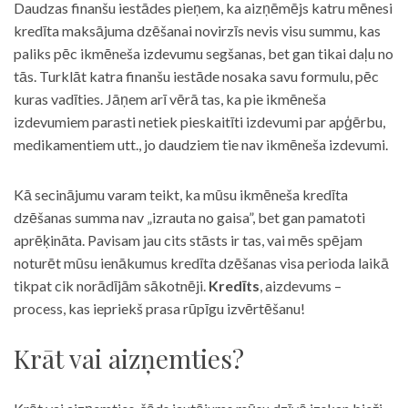
Daudzas finanšu iestādes pieņem, ka aizņēmējs katru mēnesi
kredīta maksājuma dzēšanai novirzīs nevis visu summu, kas
paliks pēc ikmēneša izdevumu segšanas, bet gan tikai daļu no
tās. Turklāt katra finanšu iestāde nosaka savu formulu, pēc
kuras vadīties. Jāņem arī vērā tas, ka pie ikmēneša
izdevumiem parasti netiek pieskaitīti izdevumi par apģērbu,
medikamentiem utt., jo daudziem tie nav ikmēneša izdevumi.
Kā secinājumu varam teikt, ka mūsu ikmēneša kredīta
dzēšanas summa nav „izrauta no gaisa”, bet gan pamatoti
aprēķināta. Pavisam jau cits stāsts ir tas, vai mēs spējam
noturēt mūsu ienākumus kredīta dzēšanas visa perioda laikā
tikpat cik norādījām sākotnēji.
Kredīts
, aizdevums –
process, kas iepriekš prasa rūpīgu izvērtēšanu!
Krāt vai aizņemties?