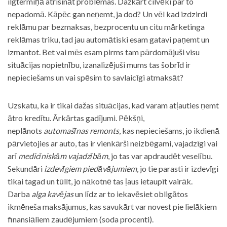
ilgtermiņā atrisināt problēmas. Dažkārt cilvēki par to
nepadomā. Kāpēc gan neņemt, ja dod? Un vēl kad izdzirdi
reklāmu par bezmaksas, bezprocentu un citu mārketinga
reklāmas triku, tad jau automātiski esam gatavi paņemt un
izmantot. Bet vai mēs esam pirms tam pārdomājuši visu
situācijas nopietnību, izanalizējuši mums tas šobrīd ir
nepieciešams un vai spēsim to savlaicīgi atmaksāt?
Uzskatu, ka ir tikai dažas situācijas, kad varam atļauties ņemt
ātro kredītu. Ārkārtas gadījumi. Pēkšņi,
neplānots
automašīnas remonts
, kas nepieciešams, jo ikdienā
pārvietojies ar auto, tas ir vienkārši neizbēgami, vajadzīgi vai
arī
medicīniskām vajadzībām
, jo tas var apdraudēt veselību.
Sekundāri
izdevīgiem piedāvājumiem
, jo tie parasti ir izdevīgi
tikai tagad un tūlīt, jo nākotnē tas ļaus ietaupīt vairāk.
Darba
alga kavējas
un līdz ar to iekavēsiet obligātos
ikmēneša maksājumus, kas savukārt var novest pie lielākiem
finansiāliem zaudējumiem (soda procenti).