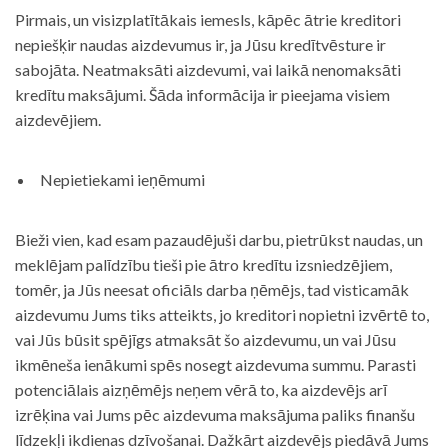
Pirmais, un visizplatītākais iemesls, kāpēc ātrie kreditori
nepiešķir naudas aizdevumus ir, ja Jūsu kredītvēsture ir
sabojāta. Neatmaksāti aizdevumi, vai laikā nenomaksāti
kredītu maksājumi. Šāda informācija ir pieejama visiem
aizdevējiem.
Nepietiekami ieņēmumi
Bieži vien, kad esam pazaudējuši darbu, pietrūkst naudas, un
meklējam palīdzību tieši pie ātro kredītu izsniedzējiem,
tomēr, ja Jūs neesat oficiāls darba ņēmējs, tad visticamāk
aizdevumu Jums tiks atteikts, jo kreditori nopietni izvērtē to,
vai Jūs būsit spējīgs atmaksāt šo aizdevumu, un vai Jūsu
ikmēneša ienākumi spēs nosegt aizdevuma summu. Parasti
potenciālais aizņēmējs neņem vērā to, ka aizdevējs arī
izrēķina vai Jums pēc aizdevuma maksājuma paliks finanšu
līdzekļi ikdienas dzīvošanai. Dažkārt aizdevējs piedāvā Jums