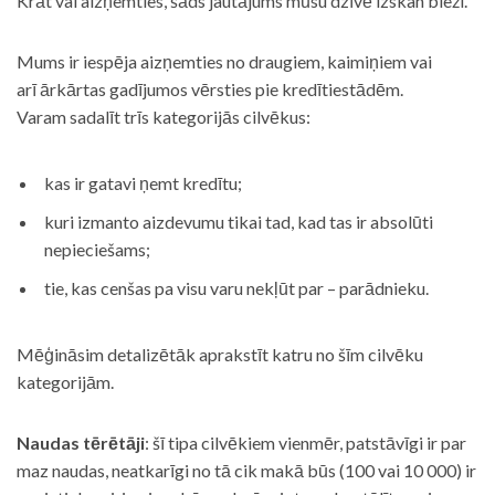
Krāt vai aizņemties, šāds jautājums mūsu dzīvē izskan bieži.
Mums ir iespēja aizņemties no draugiem, kaimiņiem vai
arī ārkārtas gadījumos vērsties pie kredītiestādēm.
Varam sadalīt trīs kategorijās cilvēkus:
kas ir gatavi ņemt kredītu;
kuri izmanto aizdevumu tikai tad, kad tas ir absolūti
nepieciešams;
tie, kas cenšas pa visu varu nekļūt par – parādnieku.
Mēģināsim detalizētāk aprakstīt katru no šīm cilvēku
kategorijām.
Naudas tērētāji
: šī tipa cilvēkiem vienmēr, patstāvīgi ir par
maz naudas, neatkarīgi no tā cik makā būs (100 vai 10 000) ir