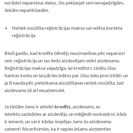
norādot nepareizus datus, Jūs pakļaujat sevi nevajadzīgām,
liekām nepatikšanām.
Netiek nosūtīta reģistrācijas maksa vai veikta korekta
reģistrācija
Bieži gadās, kad kredīta ņēmējs neuzmanības pēc nepareizi
veic reģistrāciju un tas liedz aizdevējam veikt aizdevumu.
Reģistrācijas maksa vajadzīga, lai kreditors zinātu Jūsu
bankas kontu un lai pārliecinātos par Jūsu datu precizitāti, un
ja šī nauda pēc pieteikuma aizsūtīšanas netiek nosūtīta, tad
aizdevumu tā arī nesaņemsiet.
Ja tiešām Jums ir atteikt
kredīts
, aizdevums, es
ieteiktu sazināties ar aizdevēju, un mēģināt noskaidrot, kāds
ir iemesls, un vai ir kādas iespējas Jums šo aizdevumu
saņemt! Atcerēsimies, ka ir nepieciešams aizņemties