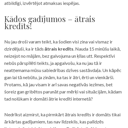
atbildīgi, izvērtējot atmaksas iespējas.
Kādos gadījumos – ātrais
kredīts!
Nu jau droši varam teikt, ka šodien visi zina vai vismaz ir
dzirdējuši, ka ir tāds
ātrais kredīts
. Nauda 15 minūšu laikā,
neizejot no mājām, bez galvojuma un ķīlas utt. Respektīvi
nebūs pārspīlēti teikts, ja apgalvošu, ka nu jau tā ir
neatņemama mūsu sabiedrības dzīves sastāvdaļa. Un kāpēc
gan lai tā nebūtu, ja zinām, ka tas ir ātri, ērti un vienkārši.
Protams, kā jau visam ir arī savas negatīvās iezīmes, bet
šoreiz gan gribētos parunāt par mērķi vai situācijām, kādam
tad nolūkam ir domāti ātrie kredīti internetā?
Nedrīkst aizmirst, ka pirmkārt ātrais kredīts ir domāts tikai
ārkārtas gadījumiem, tas nav līdzeklis, kas palīdzēs