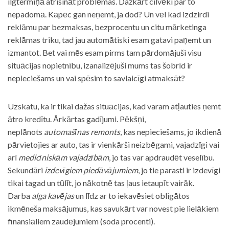
ilgtermiņā atrisināt problēmas. Dažkārt cilvēki par to
nepadomā. Kāpēc gan neņemt, ja dod? Un vēl kad izdzirdi
reklāmu par bezmaksas, bezprocentu un citu mārketinga
reklāmas triku, tad jau automātiski esam gatavi paņemt un
izmantot. Bet vai mēs esam pirms tam pārdomājuši visu
situācijas nopietnību, izanalizējuši mums tas šobrīd ir
nepieciešams un vai spēsim to savlaicīgi atmaksāt?
Uzskatu, ka ir tikai dažas situācijas, kad varam atļauties ņemt
ātro kredītu. Ārkārtas gadījumi. Pēkšņi,
neplānots
automašīnas remonts
, kas nepieciešams, jo ikdienā
pārvietojies ar auto, tas ir vienkārši neizbēgami, vajadzīgi vai
arī
medicīniskām vajadzībām
, jo tas var apdraudēt veselību.
Sekundāri
izdevīgiem piedāvājumiem
, jo tie parasti ir izdevīgi
tikai tagad un tūlīt, jo nākotnē tas ļaus ietaupīt vairāk.
Darba
alga kavējas
un līdz ar to iekavēsiet obligātos
ikmēneša maksājumus, kas savukārt var novest pie lielākiem
finansiāliem zaudējumiem (soda procenti).