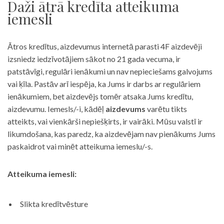
Daži ātrā kredīta atteikuma
iemesli
Ātros kredītus, aizdevumus internetā parasti 4F aizdevēji
izsniedz iedzīvotājiem sākot no 21 gada vecuma, ir
patstāvīgi, regulāri ienākumi un nav nepieciešams galvojums
vai ķīla. Pastāv arī iespēja, ka Jums ir darbs ar regulāriem
ienākumiem, bet aizdevējs tomēr atsaka Jums kredītu,
aizdevumu. Iemesls/-i, kādēļ
aizdevums
varētu tikts
atteikts, vai vienkārši nepiešķirts, ir vairāki. Mūsu valstī ir
likumdošana, kas paredz, ka aizdevējam nav pienākums Jums
paskaidrot vai minēt atteikuma iemeslu/-s.
Atteikuma iemesli:
Slikta kredītvēsture