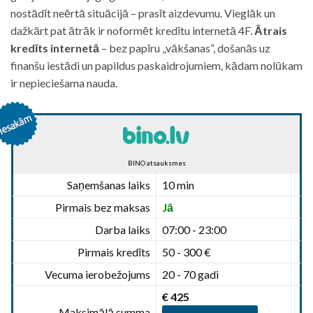
nostādīt neērtā situācijā – prasīt aizdevumu. Vieglāk un
dažkārt pat ātrāk ir noformēt kredītu internetā 4F.
Ātrais
kredīts internetā
– bez papīru „vākšanas”, došanās uz
finanšu iestādi un papildus paskaidrojumiem, kādam nolūkam
ir nepieciešama nauda.
BINO atsauksmes
Saņemšanas laiks
10 min
Pirmais bez maksas
Jā
Darba laiks
07:00 - 23:00
Pirmais kredīts
50 - 300 €
Vecuma ierobežojums
20 - 70 gadi
€ 425
Maksimālā summa