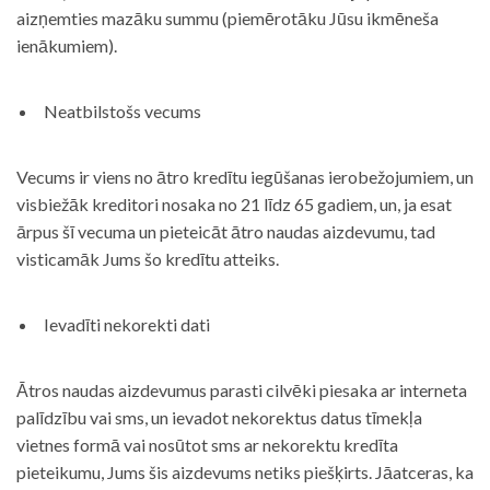
aizņemties mazāku summu (piemērotāku Jūsu ikmēneša
ienākumiem).
Neatbilstošs vecums
Vecums ir viens no ātro kredītu iegūšanas ierobežojumiem, un
visbiežāk kreditori nosaka no 21 līdz 65 gadiem, un, ja esat
ārpus šī vecuma un pieteicāt ātro naudas aizdevumu, tad
visticamāk Jums šo kredītu atteiks.
Ievadīti nekorekti dati
Ātros naudas aizdevumus parasti cilvēki piesaka ar interneta
palīdzību vai sms, un ievadot nekorektus datus tīmekļa
vietnes formā vai nosūtot sms ar nekorektu kredīta
pieteikumu, Jums šis aizdevums netiks piešķirts. Jāatceras, ka