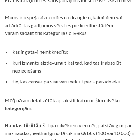
Krāt vai aizņemties, šāds jautājums mūsu dzīvē izskan bieži.
Mums ir iespēja aizņemties no draugiem, kaimiņiem vai
arī ārkārtas gadījumos vērsties pie kredītiestādēm.
Varam sadalīt trīs kategorijās cilvēkus:
kas ir gatavi ņemt kredītu;
kuri izmanto aizdevumu tikai tad, kad tas ir absolūti
nepieciešams;
tie, kas cenšas pa visu varu nekļūt par – parādnieku.
Mēģināsim detalizētāk aprakstīt katru no šīm cilvēku
kategorijām.
Naudas tērētāji
: šī tipa cilvēkiem vienmēr, patstāvīgi ir par
maz naudas, neatkarīgi no tā cik makā būs (100 vai 10 000) ir