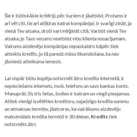
Šie ir būtiskākie kritēriji, pēc kuriem ir jāatbilst. Protams ir
arī vēl citi, tie arī atšķiras katrai kompānijai. Ir svarīgi zināt, ja
vienā Tev atsaka, droši vari mēģināt citā. Varbūt vienā Tev
atsaka, jo Tavs vecums neatbilst viņu klienta nosacījumam.
Vairums aizdevēju kompānijas nepaskaidro kāpēc tiek
atteikts kredīts, jo tā paredz mūsu likumdošana, ka nav
jāsniedz atteikuma iemesls.
Lai vispār būtu iespēja noformēt ātro kredītu internetā, ir
nepieciešams internets, mob. telefons un savs bankas konts.
Manuprāt, šīs trīs lietas, šodien ir katram un viegli pieejamas.
Atliek vienīgi izvēlēties kreditoru, vajadzīgo kredīta summu
un atmaksas termiņu, jāatceras, ka vairākums aizdevēju
maksimālais kredīta termiņš ir 30 dienas.
Kredīts
tiek
noformēts ātri.