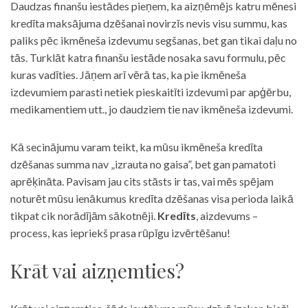
Daudzas finanšu iestādes pieņem, ka aizņēmējs katru mēnesi
kredīta maksājuma dzēšanai novirzīs nevis visu summu, kas
paliks pēc ikmēneša izdevumu segšanas, bet gan tikai daļu no
tās. Turklāt katra finanšu iestāde nosaka savu formulu, pēc
kuras vadīties. Jāņem arī vērā tas, ka pie ikmēneša
izdevumiem parasti netiek pieskaitīti izdevumi par apģērbu,
medikamentiem utt., jo daudziem tie nav ikmēneša izdevumi.
Kā secinājumu varam teikt, ka mūsu ikmēneša kredīta
dzēšanas summa nav „izrauta no gaisa”, bet gan pamatoti
aprēķināta. Pavisam jau cits stāsts ir tas, vai mēs spējam
noturēt mūsu ienākumus kredīta dzēšanas visa perioda laikā
tikpat cik norādījām sākotnēji.
Kredīts
, aizdevums –
process, kas iepriekš prasa rūpīgu izvērtēšanu!
Krāt vai aizņemties?