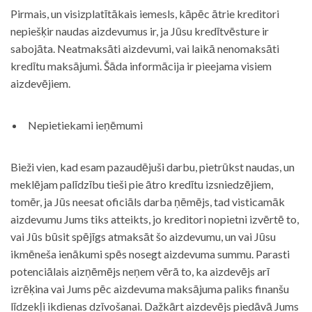
Pirmais, un visizplatītākais iemesls, kāpēc ātrie kreditori
nepiešķir naudas aizdevumus ir, ja Jūsu kredītvēsture ir
sabojāta. Neatmaksāti aizdevumi, vai laikā nenomaksāti
kredītu maksājumi. Šāda informācija ir pieejama visiem
aizdevējiem.
Nepietiekami ieņēmumi
Bieži vien, kad esam pazaudējuši darbu, pietrūkst naudas, un
meklējam palīdzību tieši pie ātro kredītu izsniedzējiem,
tomēr, ja Jūs neesat oficiāls darba ņēmējs, tad visticamāk
aizdevumu Jums tiks atteikts, jo kreditori nopietni izvērtē to,
vai Jūs būsit spējīgs atmaksāt šo aizdevumu, un vai Jūsu
ikmēneša ienākumi spēs nosegt aizdevuma summu. Parasti
potenciālais aizņēmējs neņem vērā to, ka aizdevējs arī
izrēķina vai Jums pēc aizdevuma maksājuma paliks finanšu
līdzekļi ikdienas dzīvošanai. Dažkārt aizdevējs piedāvā Jums