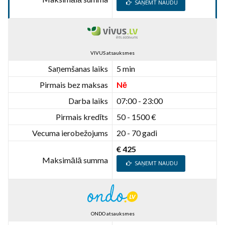
SAŅEMT NAUDU
VIVUS atsauksmes
Saņemšanas laiks
5 min
Pirmais bez maksas
Nē
Darba laiks
07:00 - 23:00
Pirmais kredīts
50 - 1500 €
Vecuma ierobežojums
20 - 70 gadi
€ 425
Maksimālā summa
SAŅEMT NAUDU
ONDO atsauksmes