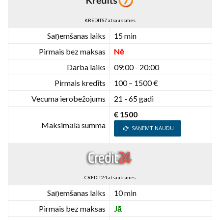
KREDITS7 atsauksmes
Saņemšanas laiks
15 min
Pirmais bez maksas
Nē
Darba laiks
09:00 - 20:00
Pirmais kredīts
100 – 1500 €
Vecuma ierobežojums
21 - 65 gadi
€ 1500
Maksimālā summa
SAŅEMT NAUDU
CREDIT24 atsauksmes
Saņemšanas laiks
10 min
Pirmais bez maksas
Jā