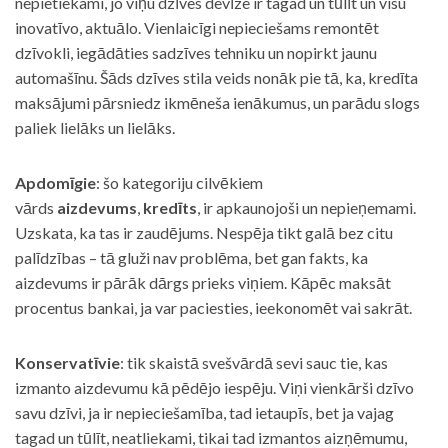
nepietiekami, jo viņu dzīves devīze ir tagad un tūlīt un visu
inovatīvo, aktuālo. Vienlaicīgi nepieciešams remontēt
dzīvokli, iegādāties sadzīves tehniku un nopirkt jaunu
automašīnu. Šāds dzīves stila veids nonāk pie tā, ka, kredīta
maksājumi pārsniedz ikmēneša ienākumus, un parādu slogs
paliek lielāks un lielāks.
Apdomīgie
: šo kategoriju cilvēkiem
vārds
aizdevums
,
kredīts
, ir apkaunojoši un nepieņemami.
Uzskata, ka tas ir zaudējums. Nespēja tikt galā bez citu
palīdzības – tā gluži nav problēma, bet gan fakts, ka
aizdevums ir pārāk dārgs prieks viņiem. Kāpēc maksāt
procentus bankai, ja var paciesties, ieekonomēt vai sakrāt.
Konservatīvie
: tik skaistā svešvārdā sevi sauc tie, kas
izmanto aizdevumu kā pēdējo iespēju. Viņi vienkārši dzīvo
savu dzīvi, ja ir nepieciešamība, tad ietaupīs, bet ja vajag
tagad un tūlīt, neatliekami, tikai tad izmantos aizņēmumu,