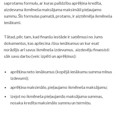
saprotamu formulu, ar kuras palīdzību aprēķina kredīta,
aizdevuma ikmēneša maksājuma maksimāli pieļaujamo
summu. Šīs formulas pamatā, protams, ir aizņēmēja ikmēneša
ienākumi.
Tātad, pēc tam, kad finanšu iestāde ir saņēmusi no Jums
dokumentus, kas apliecina Jūsu ienākumus un kur esat
norādījis arī savus ikmēneša izdevumus, aizdevēju finansisti
sāk savu darbu (veic izpēti un aprēķinus):
aprēķina neto ienākumus (kopējā ienākumu summa mīnus
izdevumi);
aprēķina maksimālo, pieļaujamo ikmēneša maksājumu;
izejot no ikmēneša pieļaujamās maksājuma summas,
nosaka kredīta maksimālo summu un termiņu.