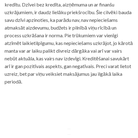
kredītu. Dzīvei bez kredīta, aizņēmuma un ar finanšu
uzkrājumiem, ir daudz lielāku priekšrocību. Šie cilvēki bauda
savu dzīvi apzinoties, ka parādu nav, nav nepieciešams
atmaksāt aizdevumu, budžets ir pilnībā viņu rīcībā un
process uzkrāšana ir norma. Pie trūkumiem var vienīgi
atzīmēt laikietilpīgumu, kas nepieciešams uzkrājot, jo kārotā
manta var ar laiku palikt divreiz dārgāka vai arī var vairs
nebūt aktuāla, kas vairs nav izdevīgi. Kreditēšanai savukārt
arī ir gan pozitīvais aspekts, gan negatīvais. Preci varat lietot
uzreiz, bet par viņu veiksiet maksājumus jau ilgākā laika
periodā.