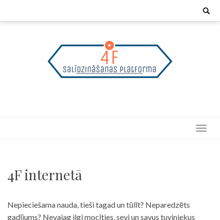
Skip
Search
for:
to
content
4F internetā
Nepieciešama nauda, tieši tagad un tūlīt? Neparedzēts
gadījums? Nevajag ilgi mocīties, sevi un savus tuviniekus