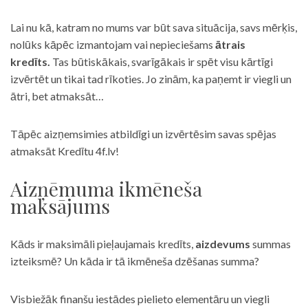
Lai nu kā, katram no mums var būt sava situācija, savs mērķis,
nolūks kāpēc izmantojam vai nepieciešams
ātrais
kredīts.
Tas būtiskākais, svarīgākais ir spēt visu kārtīgi
izvērtēt un tikai tad rīkoties. Jo zinām, ka paņemt ir viegli un
ātri, bet atmaksāt…
Tāpēc aizņemsimies atbildīgi un izvērtēsim savas spējas
atmaksāt Kredītu 4f.lv!
Aizņēmuma ikmēneša
maksājums
Kāds ir maksimāli pieļaujamais kredīts,
aizdevums
summas
izteiksmē? Un kāda ir tā ikmēneša dzēšanas summa?
Visbiežāk finanšu iestādes pielieto elementāru un viegli