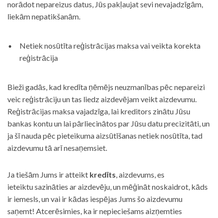
norādot nepareizus datus, Jūs pakļaujat sevi nevajadzīgām,
liekām nepatikšanām.
Netiek nosūtīta reģistrācijas maksa vai veikta korekta
reģistrācija
Bieži gadās, kad kredīta ņēmējs neuzmanības pēc nepareizi
veic reģistrāciju un tas liedz aizdevējam veikt aizdevumu.
Reģistrācijas maksa vajadzīga, lai kreditors zinātu Jūsu
bankas kontu un lai pārliecinātos par Jūsu datu precizitāti, un
ja šī nauda pēc pieteikuma aizsūtīšanas netiek nosūtīta, tad
aizdevumu tā arī nesaņemsiet.
Ja tiešām Jums ir atteikt
kredīts
, aizdevums, es
ieteiktu sazināties ar aizdevēju, un mēģināt noskaidrot, kāds
ir iemesls, un vai ir kādas iespējas Jums šo aizdevumu
saņemt! Atcerēsimies, ka ir nepieciešams aizņemties