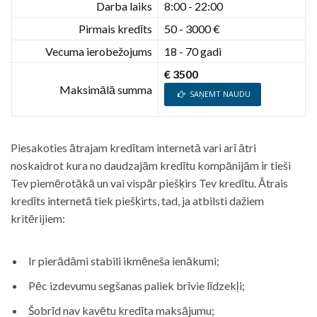
Darba laiks
8:00 - 22:00
Pirmais kredīts
50 - 3000 €
Vecuma ierobežojums
18 - 70 gadi
€ 3500
Maksimālā summa
SAŅEMT NAUDU
Piesakoties ātrajam kredītam internetā vari arī ātri
noskaidrot kura no daudzajām kredītu kompānijām ir tieši
Tev piemērotākā un vai vispār piešķirs Tev kredītu. Ātrais
kredīts internetā tiek piešķirts, tad, ja atbilsti dažiem
kritērijiem:
Ir pierādāmi stabili ikmēneša ienākumi;
Pēc izdevumu segšanas paliek brīvie līdzekļi;
Šobrīd nav kavētu kredīta maksājumu;