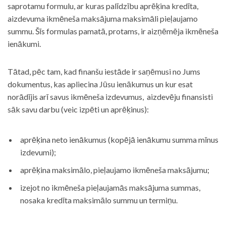
saprotamu formulu, ar kuras palīdzību aprēķina kredīta,
aizdevuma ikmēneša maksājuma maksimāli pieļaujamo
summu. Šīs formulas pamatā, protams, ir aizņēmēja ikmēneša
ienākumi.
Tātad, pēc tam, kad finanšu iestāde ir saņēmusi no Jums
dokumentus, kas apliecina Jūsu ienākumus un kur esat
norādījis arī savus ikmēneša izdevumus, aizdevēju finansisti
sāk savu darbu (veic izpēti un aprēķinus):
aprēķina neto ienākumus (kopējā ienākumu summa mīnus
izdevumi);
aprēķina maksimālo, pieļaujamo ikmēneša maksājumu;
izejot no ikmēneša pieļaujamās maksājuma summas,
nosaka kredīta maksimālo summu un termiņu.