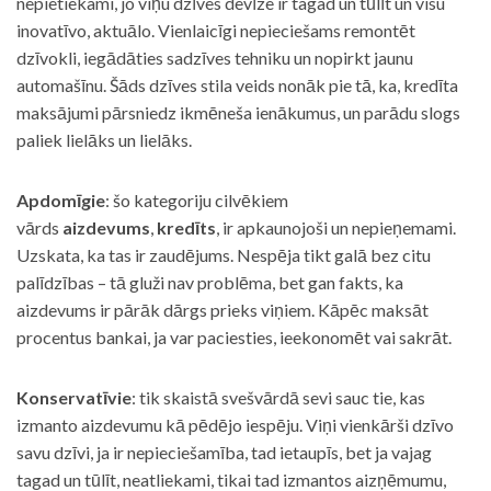
nepietiekami, jo viņu dzīves devīze ir tagad un tūlīt un visu
inovatīvo, aktuālo. Vienlaicīgi nepieciešams remontēt
dzīvokli, iegādāties sadzīves tehniku un nopirkt jaunu
automašīnu. Šāds dzīves stila veids nonāk pie tā, ka, kredīta
maksājumi pārsniedz ikmēneša ienākumus, un parādu slogs
paliek lielāks un lielāks.
Apdomīgie
: šo kategoriju cilvēkiem
vārds
aizdevums
,
kredīts
, ir apkaunojoši un nepieņemami.
Uzskata, ka tas ir zaudējums. Nespēja tikt galā bez citu
palīdzības – tā gluži nav problēma, bet gan fakts, ka
aizdevums ir pārāk dārgs prieks viņiem. Kāpēc maksāt
procentus bankai, ja var paciesties, ieekonomēt vai sakrāt.
Konservatīvie
: tik skaistā svešvārdā sevi sauc tie, kas
izmanto aizdevumu kā pēdējo iespēju. Viņi vienkārši dzīvo
savu dzīvi, ja ir nepieciešamība, tad ietaupīs, bet ja vajag
tagad un tūlīt, neatliekami, tikai tad izmantos aizņēmumu,