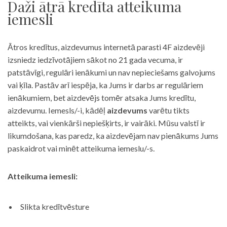
Daži ātrā kredīta atteikuma
iemesli
Ātros kredītus, aizdevumus internetā parasti 4F aizdevēji
izsniedz iedzīvotājiem sākot no 21 gada vecuma, ir
patstāvīgi, regulāri ienākumi un nav nepieciešams galvojums
vai ķīla. Pastāv arī iespēja, ka Jums ir darbs ar regulāriem
ienākumiem, bet aizdevējs tomēr atsaka Jums kredītu,
aizdevumu. Iemesls/-i, kādēļ
aizdevums
varētu tikts
atteikts, vai vienkārši nepiešķirts, ir vairāki. Mūsu valstī ir
likumdošana, kas paredz, ka aizdevējam nav pienākums Jums
paskaidrot vai minēt atteikuma iemeslu/-s.
Atteikuma iemesli:
Slikta kredītvēsture