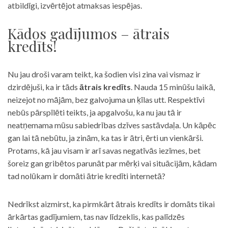
atbildīgi, izvērtējot atmaksas iespējas.
Kādos gadījumos – ātrais
kredīts!
Nu jau droši varam teikt, ka šodien visi zina vai vismaz ir
dzirdējuši, ka ir tāds
ātrais kredīts
. Nauda 15 minūšu laikā,
neizejot no mājām, bez galvojuma un ķīlas utt. Respektīvi
nebūs pārspīlēti teikts, ja apgalvošu, ka nu jau tā ir
neatņemama mūsu sabiedrības dzīves sastāvdaļa. Un kāpēc
gan lai tā nebūtu, ja zinām, ka tas ir ātri, ērti un vienkārši.
Protams, kā jau visam ir arī savas negatīvās iezīmes, bet
šoreiz gan gribētos parunāt par mērķi vai situācijām, kādam
tad nolūkam ir domāti ātrie kredīti internetā?
Nedrīkst aizmirst, ka pirmkārt ātrais kredīts ir domāts tikai
ārkārtas gadījumiem, tas nav līdzeklis, kas palīdzēs