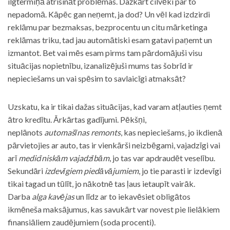
ilgtermiņā atrisināt problēmas. Dažkārt cilvēki par to
nepadomā. Kāpēc gan neņemt, ja dod? Un vēl kad izdzirdi
reklāmu par bezmaksas, bezprocentu un citu mārketinga
reklāmas triku, tad jau automātiski esam gatavi paņemt un
izmantot. Bet vai mēs esam pirms tam pārdomājuši visu
situācijas nopietnību, izanalizējuši mums tas šobrīd ir
nepieciešams un vai spēsim to savlaicīgi atmaksāt?
Uzskatu, ka ir tikai dažas situācijas, kad varam atļauties ņemt
ātro kredītu. Ārkārtas gadījumi. Pēkšņi,
neplānots
automašīnas remonts
, kas nepieciešams, jo ikdienā
pārvietojies ar auto, tas ir vienkārši neizbēgami, vajadzīgi vai
arī
medicīniskām vajadzībām
, jo tas var apdraudēt veselību.
Sekundāri
izdevīgiem piedāvājumiem
, jo tie parasti ir izdevīgi
tikai tagad un tūlīt, jo nākotnē tas ļaus ietaupīt vairāk.
Darba
alga kavējas
un līdz ar to iekavēsiet obligātos
ikmēneša maksājumus, kas savukārt var novest pie lielākiem
finansiāliem zaudējumiem (soda procenti).