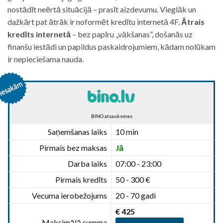
nostādīt neērtā situācijā – prasīt aizdevumu. Vieglāk un
dažkārt pat ātrāk ir noformēt kredītu internetā 4F.
Ātrais
kredīts internetā
– bez papīru „vākšanas”, došanās uz
finanšu iestādi un papildus paskaidrojumiem, kādam nolūkam
ir nepieciešama nauda.
BINO atsauksmes
Saņemšanas laiks
10 min
Pirmais bez maksas
Jā
Darba laiks
07:00 - 23:00
Pirmais kredīts
50 - 300 €
Vecuma ierobežojums
20 - 70 gadi
€ 425
Maksimālā summa