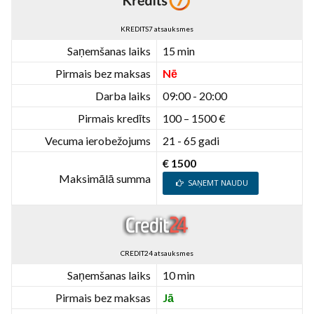
KREDITS7 atsauksmes
Saņemšanas laiks
15 min
Pirmais bez maksas
Nē
Darba laiks
09:00 - 20:00
Pirmais kredīts
100 – 1500 €
Vecuma ierobežojums
21 - 65 gadi
€ 1500
Maksimālā summa
SAŅEMT NAUDU
CREDIT24 atsauksmes
Saņemšanas laiks
10 min
Pirmais bez maksas
Jā