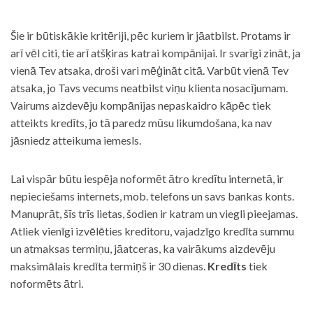
Šie ir būtiskākie kritēriji, pēc kuriem ir jāatbilst. Protams ir
arī vēl citi, tie arī atšķiras katrai kompānijai. Ir svarīgi zināt, ja
vienā Tev atsaka, droši vari mēģināt citā. Varbūt vienā Tev
atsaka, jo Tavs vecums neatbilst viņu klienta nosacījumam.
Vairums aizdevēju kompānijas nepaskaidro kāpēc tiek
atteikts kredīts, jo tā paredz mūsu likumdošana, ka nav
jāsniedz atteikuma iemesls.
Lai vispār būtu iespēja noformēt ātro kredītu internetā, ir
nepieciešams internets, mob. telefons un savs bankas konts.
Manuprāt, šīs trīs lietas, šodien ir katram un viegli pieejamas.
Atliek vienīgi izvēlēties kreditoru, vajadzīgo kredīta summu
un atmaksas termiņu, jāatceras, ka vairākums aizdevēju
maksimālais kredīta termiņš ir 30 dienas.
Kredīts
tiek
noformēts ātri.