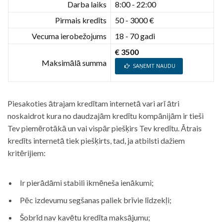
Darba laiks
8:00 - 22:00
Pirmais kredīts
50 - 3000 €
Vecuma ierobežojums
18 - 70 gadi
€ 3500
Maksimālā summa
SAŅEMT NAUDU
Piesakoties ātrajam kredītam internetā vari arī ātri
noskaidrot kura no daudzajām kredītu kompānijām ir tieši
Tev piemērotākā un vai vispār piešķirs Tev kredītu. Ātrais
kredīts internetā tiek piešķirts, tad, ja atbilsti dažiem
kritērijiem:
Ir pierādāmi stabili ikmēneša ienākumi;
Pēc izdevumu segšanas paliek brīvie līdzekļi;
Šobrīd nav kavētu kredīta maksājumu;