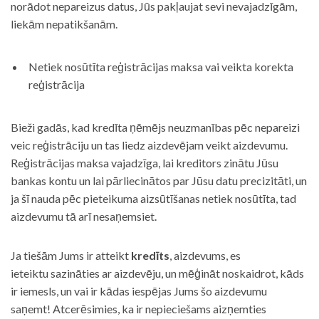
norādot nepareizus datus, Jūs pakļaujat sevi nevajadzīgām,
liekām nepatikšanām.
Netiek nosūtīta reģistrācijas maksa vai veikta korekta
reģistrācija
Bieži gadās, kad kredīta ņēmējs neuzmanības pēc nepareizi
veic reģistrāciju un tas liedz aizdevējam veikt aizdevumu.
Reģistrācijas maksa vajadzīga, lai kreditors zinātu Jūsu
bankas kontu un lai pārliecinātos par Jūsu datu precizitāti, un
ja šī nauda pēc pieteikuma aizsūtīšanas netiek nosūtīta, tad
aizdevumu tā arī nesaņemsiet.
Ja tiešām Jums ir atteikt
kredīts
, aizdevums, es
ieteiktu sazināties ar aizdevēju, un mēģināt noskaidrot, kāds
ir iemesls, un vai ir kādas iespējas Jums šo aizdevumu
saņemt! Atcerēsimies, ka ir nepieciešams aizņemties