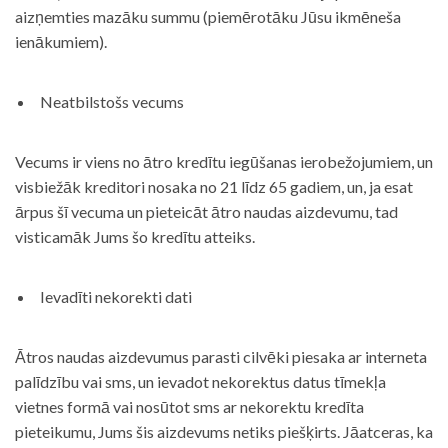
aizņemties mazāku summu (piemērotāku Jūsu ikmēneša
ienākumiem).
Neatbilstošs vecums
Vecums ir viens no ātro kredītu iegūšanas ierobežojumiem, un
visbiežāk kreditori nosaka no 21 līdz 65 gadiem, un, ja esat
ārpus šī vecuma un pieteicāt ātro naudas aizdevumu, tad
visticamāk Jums šo kredītu atteiks.
Ievadīti nekorekti dati
Ātros naudas aizdevumus parasti cilvēki piesaka ar interneta
palīdzību vai sms, un ievadot nekorektus datus tīmekļa
vietnes formā vai nosūtot sms ar nekorektu kredīta
pieteikumu, Jums šis aizdevums netiks piešķirts. Jāatceras, ka