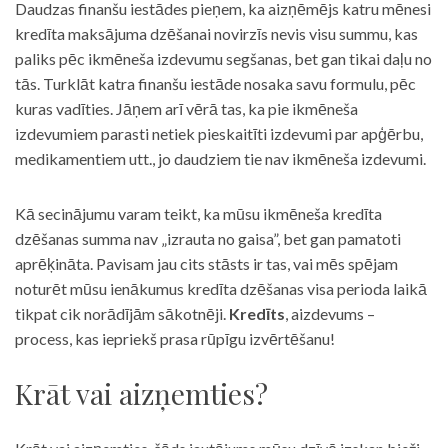
Daudzas finanšu iestādes pieņem, ka aizņēmējs katru mēnesi
kredīta maksājuma dzēšanai novirzīs nevis visu summu, kas
paliks pēc ikmēneša izdevumu segšanas, bet gan tikai daļu no
tās. Turklāt katra finanšu iestāde nosaka savu formulu, pēc
kuras vadīties. Jāņem arī vērā tas, ka pie ikmēneša
izdevumiem parasti netiek pieskaitīti izdevumi par apģērbu,
medikamentiem utt., jo daudziem tie nav ikmēneša izdevumi.
Kā secinājumu varam teikt, ka mūsu ikmēneša kredīta
dzēšanas summa nav „izrauta no gaisa”, bet gan pamatoti
aprēķināta. Pavisam jau cits stāsts ir tas, vai mēs spējam
noturēt mūsu ienākumus kredīta dzēšanas visa perioda laikā
tikpat cik norādījām sākotnēji.
Kredīts
, aizdevums –
process, kas iepriekš prasa rūpīgu izvērtēšanu!
Krāt vai aizņemties?