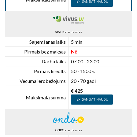
SAŅEMT NAUDU
VIVUS atsauksmes
Saņemšanas laiks
5 min
Pirmais bez maksas
Nē
Darba laiks
07:00 - 23:00
Pirmais kredīts
50 - 1500 €
Vecuma ierobežojums
20 - 70 gadi
€ 425
Maksimālā summa
SAŅEMT NAUDU
ONDO atsauksmes