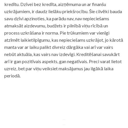
kredītu. Dzīvei bez kredīta, aizņēmuma un ar finanšu
uzkrājumiem, ir daudz lielāku priekšrocību. Šie cilvēki bauda
savu dzīvi apzinoties, ka parādu nav, nav nepieciešams
atmaksāt aizdevumu, budžets ir pilnībā viņu rīcībā un
process uzkrāšana ir norma. Pie trūkumiem var vienīgi
atzīmēt laikietilpīgumu, kas nepieciešams uzkrājot, jo kārotā
manta var ar laiku palikt divreiz dārgāka vai arī var vairs
nebūt aktuāla, kas vairs nav izdevīgi. Kreditēšanai savukārt
arī ir gan pozitīvais aspekts, gan negatīvais. Preci varat lietot
uzreiz, bet par viņu veiksiet maksājumus jau ilgākā laika
periodā.