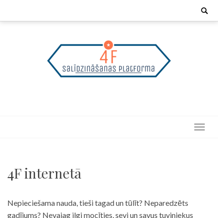
Skip
Search
for:
to
content
4F internetā
Nepieciešama nauda, tieši tagad un tūlīt? Neparedzēts
gadījums? Nevajag ilgi mocīties, sevi un savus tuviniekus