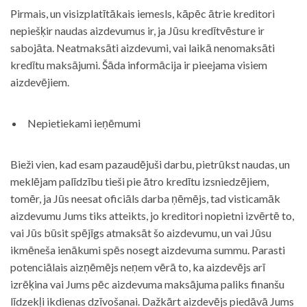
Pirmais, un visizplatītākais iemesls, kāpēc ātrie kreditori
nepiešķir naudas aizdevumus ir, ja Jūsu kredītvēsture ir
sabojāta. Neatmaksāti aizdevumi, vai laikā nenomaksāti
kredītu maksājumi. Šāda informācija ir pieejama visiem
aizdevējiem.
Nepietiekami ieņēmumi
Bieži vien, kad esam pazaudējuši darbu, pietrūkst naudas, un
meklējam palīdzību tieši pie ātro kredītu izsniedzējiem,
tomēr, ja Jūs neesat oficiāls darba ņēmējs, tad visticamāk
aizdevumu Jums tiks atteikts, jo kreditori nopietni izvērtē to,
vai Jūs būsit spējīgs atmaksāt šo aizdevumu, un vai Jūsu
ikmēneša ienākumi spēs nosegt aizdevuma summu. Parasti
potenciālais aizņēmējs neņem vērā to, ka aizdevējs arī
izrēķina vai Jums pēc aizdevuma maksājuma paliks finanšu
līdzekļi ikdienas dzīvošanai. Dažkārt aizdevējs piedāvā Jums