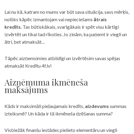
Lai nu kā, katram no mums var būt sava situācija, savs mērķis,
nolūks kāpēc izmantojam vai nepieciešams
ātrais
kredīts.
Tas būtiskākais, svarīgākais ir spēt visu kārtīgi
izvērtēt un tikai tad rīkoties. Jo zinām, ka paņemt ir viegli un
ātri, bet atmaksāt…
Tāpēc aizņemsimies atbildīgi un izvērtēsim savas spējas
atmaksāt Kredītu 4f.lv!
Aizņēmuma ikmēneša
maksājums
Kāds ir maksimāli pieļaujamais kredīts,
aizdevums
summas
izteiksmē? Un kāda ir tā ikmēneša dzēšanas summa?
Visbiežāk finanšu iestādes pielieto elementāru un viegli