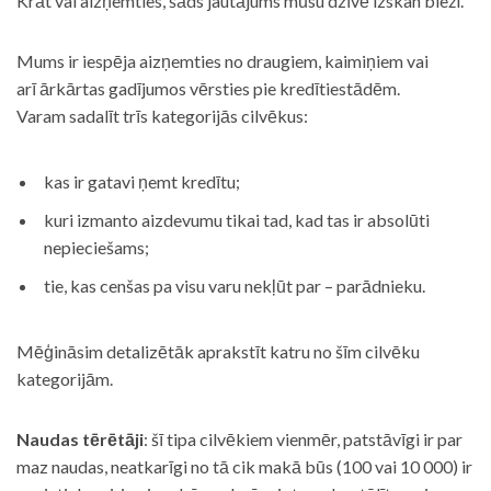
Krāt vai aizņemties, šāds jautājums mūsu dzīvē izskan bieži.
Mums ir iespēja aizņemties no draugiem, kaimiņiem vai
arī ārkārtas gadījumos vērsties pie kredītiestādēm.
Varam sadalīt trīs kategorijās cilvēkus:
kas ir gatavi ņemt kredītu;
kuri izmanto aizdevumu tikai tad, kad tas ir absolūti
nepieciešams;
tie, kas cenšas pa visu varu nekļūt par – parādnieku.
Mēģināsim detalizētāk aprakstīt katru no šīm cilvēku
kategorijām.
Naudas tērētāji
: šī tipa cilvēkiem vienmēr, patstāvīgi ir par
maz naudas, neatkarīgi no tā cik makā būs (100 vai 10 000) ir