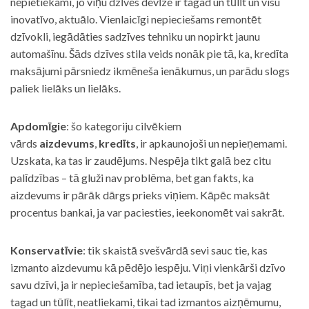
nepietiekami, jo viņu dzīves devīze ir tagad un tūlīt un visu
inovatīvo, aktuālo. Vienlaicīgi nepieciešams remontēt
dzīvokli, iegādāties sadzīves tehniku un nopirkt jaunu
automašīnu. Šāds dzīves stila veids nonāk pie tā, ka, kredīta
maksājumi pārsniedz ikmēneša ienākumus, un parādu slogs
paliek lielāks un lielāks.
Apdomīgie
: šo kategoriju cilvēkiem
vārds
aizdevums
,
kredīts
, ir apkaunojoši un nepieņemami.
Uzskata, ka tas ir zaudējums. Nespēja tikt galā bez citu
palīdzības – tā gluži nav problēma, bet gan fakts, ka
aizdevums ir pārāk dārgs prieks viņiem. Kāpēc maksāt
procentus bankai, ja var paciesties, ieekonomēt vai sakrāt.
Konservatīvie
: tik skaistā svešvārdā sevi sauc tie, kas
izmanto aizdevumu kā pēdējo iespēju. Viņi vienkārši dzīvo
savu dzīvi, ja ir nepieciešamība, tad ietaupīs, bet ja vajag
tagad un tūlīt, neatliekami, tikai tad izmantos aizņēmumu,