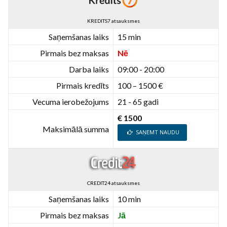
KREDITS7 atsauksmes
Saņemšanas laiks
15 min
Pirmais bez maksas
Nē
Darba laiks
09:00 - 20:00
Pirmais kredīts
100 – 1500 €
Vecuma ierobežojums
21 - 65 gadi
€ 1500
Maksimālā summa
SAŅEMT NAUDU
CREDIT24 atsauksmes
Saņemšanas laiks
10 min
Pirmais bez maksas
Jā