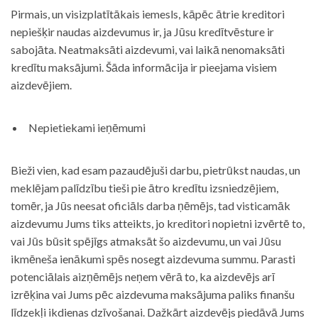
Pirmais, un visizplatītākais iemesls, kāpēc ātrie kreditori
nepiešķir naudas aizdevumus ir, ja Jūsu kredītvēsture ir
sabojāta. Neatmaksāti aizdevumi, vai laikā nenomaksāti
kredītu maksājumi. Šāda informācija ir pieejama visiem
aizdevējiem.
Nepietiekami ieņēmumi
Bieži vien, kad esam pazaudējuši darbu, pietrūkst naudas, un
meklējam palīdzību tieši pie ātro kredītu izsniedzējiem,
tomēr, ja Jūs neesat oficiāls darba ņēmējs, tad visticamāk
aizdevumu Jums tiks atteikts, jo kreditori nopietni izvērtē to,
vai Jūs būsit spējīgs atmaksāt šo aizdevumu, un vai Jūsu
ikmēneša ienākumi spēs nosegt aizdevuma summu. Parasti
potenciālais aizņēmējs neņem vērā to, ka aizdevējs arī
izrēķina vai Jums pēc aizdevuma maksājuma paliks finanšu
līdzekļi ikdienas dzīvošanai. Dažkārt aizdevējs piedāvā Jums