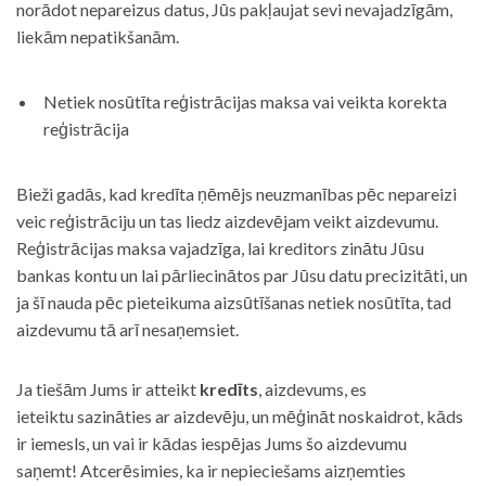
norādot nepareizus datus, Jūs pakļaujat sevi nevajadzīgām,
liekām nepatikšanām.
Netiek nosūtīta reģistrācijas maksa vai veikta korekta
reģistrācija
Bieži gadās, kad kredīta ņēmējs neuzmanības pēc nepareizi
veic reģistrāciju un tas liedz aizdevējam veikt aizdevumu.
Reģistrācijas maksa vajadzīga, lai kreditors zinātu Jūsu
bankas kontu un lai pārliecinātos par Jūsu datu precizitāti, un
ja šī nauda pēc pieteikuma aizsūtīšanas netiek nosūtīta, tad
aizdevumu tā arī nesaņemsiet.
Ja tiešām Jums ir atteikt
kredīts
, aizdevums, es
ieteiktu sazināties ar aizdevēju, un mēģināt noskaidrot, kāds
ir iemesls, un vai ir kādas iespējas Jums šo aizdevumu
saņemt! Atcerēsimies, ka ir nepieciešams aizņemties