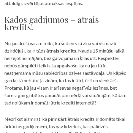
atbildīgi, izvērtējot atmaksas iespējas.
Kādos gadījumos – ātrais
kredīts!
Nu jau droši varam teikt, ka šodien visi zina vai vismaz ir
dzirdējuši, ka ir tāds
ātrais kredīts
. Nauda 15 minūšu laikā,
neizejot no mājām, bez galvojuma un ķīlas utt. Respektīvi
nebūs pārspīlēti teikts, ja apgalvošu, ka nu jau tā ir
neatņemama mūsu sabiedrības dzīves sastāvdaļa. Un kāpēc
gan lai tā nebūtu, ja zinām, ka tas ir ātri, ērti un vienkārši.
Protams, kā jau visam ir arī savas negatīvās iezīmes, bet
šoreiz gan gribētos parunāt par mērķi vai situācijām, kādam
tad nolūkam ir domāti ātrie kredīti internetā?
Nedrīkst aizmirst, ka pirmkārt ātrais kredīts ir domāts tikai
ārkārtas gadījumiem, tas nav līdzeklis, kas palīdzēs