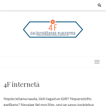
Skip
Search
for:
to
content
4F internetā
Nepieciešama nauda, tieši tagad un tūlīt? Neparedzēts
gadījums? Nevajag ilgi mocīties, sevi un savus tuviniekus