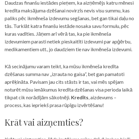
Daudzas finanšu iestādes pieņem, ka aizņēmējs katru mēnesi
kredīta maksājuma dzēšanai novirzīs nevis visu summu, kas
paliks pēc ikmēneša izdevumu segšanas, bet gan tikai daļu no
tās. Turklāt katra finanšu iestāde nosaka savu formulu, pēc
kuras vadīties. Jāņem arī vērā tas, ka pie ikmēneša
izdevumiem parasti netiek pieskaitīti izdevumi par apģērbu,
medikamentiem utt., jo daudziem tie nav ikmēneša izdevumi.
Kā secinājumu varam teikt, ka mūsu ikmēneša kredīta
dzēšanas summa nav „izrauta no gaisa”, bet gan pamatoti
aprēķināta. Pavisam jau cits stāsts ir tas, vai mēs spējam
noturēt mūsu ienākumus kredīta dzēšanas visa perioda laikā
tikpat cik norādījām sākotnēji.
Kredīts
, aizdevums –
process, kas iepriekš prasa rūpīgu izvērtēšanu!
Krāt vai aizņemties?