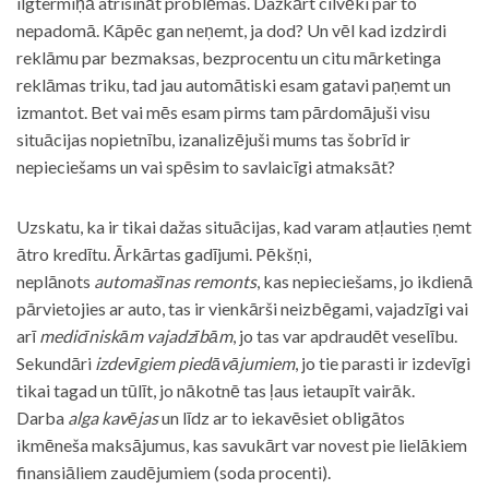
ilgtermiņā atrisināt problēmas. Dažkārt cilvēki par to
nepadomā. Kāpēc gan neņemt, ja dod? Un vēl kad izdzirdi
reklāmu par bezmaksas, bezprocentu un citu mārketinga
reklāmas triku, tad jau automātiski esam gatavi paņemt un
izmantot. Bet vai mēs esam pirms tam pārdomājuši visu
situācijas nopietnību, izanalizējuši mums tas šobrīd ir
nepieciešams un vai spēsim to savlaicīgi atmaksāt?
Uzskatu, ka ir tikai dažas situācijas, kad varam atļauties ņemt
ātro kredītu. Ārkārtas gadījumi. Pēkšņi,
neplānots
automašīnas remonts
, kas nepieciešams, jo ikdienā
pārvietojies ar auto, tas ir vienkārši neizbēgami, vajadzīgi vai
arī
medicīniskām vajadzībām
, jo tas var apdraudēt veselību.
Sekundāri
izdevīgiem piedāvājumiem
, jo tie parasti ir izdevīgi
tikai tagad un tūlīt, jo nākotnē tas ļaus ietaupīt vairāk.
Darba
alga kavējas
un līdz ar to iekavēsiet obligātos
ikmēneša maksājumus, kas savukārt var novest pie lielākiem
finansiāliem zaudējumiem (soda procenti).