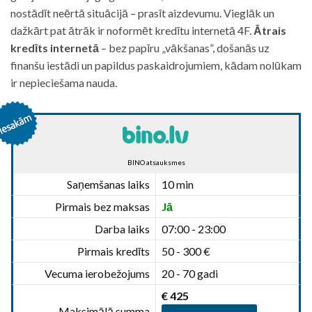
nostādīt neērtā situācijā – prasīt aizdevumu. Vieglāk un
dažkārt pat ātrāk ir noformēt kredītu internetā 4F.
Ātrais
kredīts internetā
– bez papīru „vākšanas”, došanās uz
finanšu iestādi un papildus paskaidrojumiem, kādam nolūkam
ir nepieciešama nauda.
BINO atsauksmes
Saņemšanas laiks
10 min
Pirmais bez maksas
Jā
Darba laiks
07:00 - 23:00
Pirmais kredīts
50 - 300 €
Vecuma ierobežojums
20 - 70 gadi
€ 425
Maksimālā summa