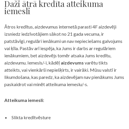
Daži ātrā kredīta atteikuma
iemesli
Ātros kredītus, aizdevumus internetā parasti 4F aizdevēji
izsniedz iedzīvotājiem sākot no 21 gada vecuma, ir
patstāvīgi, regulāri ienākumi un nav nepieciešams galvojums
vai ķīla. Pastāv arī iespēja, ka Jums ir darbs ar regulāriem
ienākumiem, bet aizdevējs tomēr atsaka Jums kredītu,
aizdevumu. Iemesls/-i, kādēļ
aizdevums
varētu tikts
atteikts, vai vienkārši nepiešķirts, ir vairāki. Mūsu valstī ir
likumdošana, kas paredz, ka aizdevējam nav pienākums Jums
paskaidrot vai minēt atteikuma iemeslu/-s.
Atteikuma iemesli:
Slikta kredītvēsture