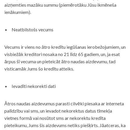
aizņemties mazāku summu (piemērotāku Jūsu ikmēneša
ienākumiem).
Neatbilstošs vecums
Vecums ir viens no ātro kredītu iegūšanas ierobežojumiem, un
visbiežāk kreditori nosaka no 21 līdz 65 gadiem, un, ja esat
ārpus šī vecuma un pieteicāt ātro naudas aizdevumu, tad
visticamāk Jums šo kredītu atteiks.
Ievadīti nekorekti dati
Ātros naudas aizdevumus parasti cilvēki piesaka ar interneta
palīdzību vai sms, un ievadot nekorektus datus tīmekļa
vietnes formā vai nosūtot sms ar nekorektu kredīta
pieteikumu, Jums šis aizdevums netiks piešķirts. Jāatceras, ka