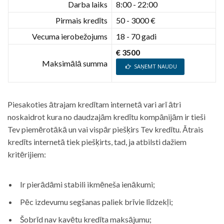
Darba laiks
8:00 - 22:00
Pirmais kredīts
50 - 3000 €
Vecuma ierobežojums
18 - 70 gadi
€ 3500
Maksimālā summa
SAŅEMT NAUDU
Piesakoties ātrajam kredītam internetā vari arī ātri
noskaidrot kura no daudzajām kredītu kompānijām ir tieši
Tev piemērotākā un vai vispār piešķirs Tev kredītu. Ātrais
kredīts internetā tiek piešķirts, tad, ja atbilsti dažiem
kritērijiem:
Ir pierādāmi stabili ikmēneša ienākumi;
Pēc izdevumu segšanas paliek brīvie līdzekļi;
Šobrīd nav kavētu kredīta maksājumu;