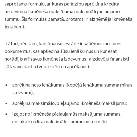
saprotamu formulu, ar kuras palīdzību aprēķina kredīta,
aizdevuma ikmēneša maksājuma maksimāli pieļaujamo
summu. Šīs formulas pamatā, protams, ir aizņēmēja ikmēneša
ienākumi.
Tātad, pēc tam, kad finanšu iestāde ir saņēmusi no Jums
dokumentus, kas apliecina Jūsu ienākumus un kur esat
norādījis arī savus ikmēneša izdevumus, aizdevēju finansisti
sāk savu darbu (veic izpēti un aprēķinus):
aprēķina neto ienākumus (kopējā ienākumu summa mīnus
izdevumi);
aprēķina maksimālo, pieļaujamo ikmēneša maksājumu;
izejot no ikmēneša pieļaujamās maksājuma summas,
nosaka kredīta maksimālo summu un termiņu.