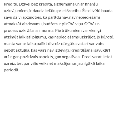
kredītu. Dzīvei bez kredīta, aizņēmuma un ar finanšu
uzkrājumiem, ir daudz lielāku priekšrocību. Šie cilvēki bauda
savu dzīvi apzinoties, ka parādu nav, nav nepieciešams
atmaksāt aizdevumu, budžets ir pilnībā viņu rīcībā un
process uzkrāšana ir norma. Pie trūkumiem var vienīgi
atzīmēt laikietilpīgumu, kas nepieciešams uzkrājot, jo kārotā
manta var ar laiku palikt divreiz dārgāka vai arī var vairs
nebūt aktuāla, kas vairs nav izdevīgi. Kreditēšanai savukārt
arī ir gan pozitīvais aspekts, gan negatīvais. Preci varat lietot
uzreiz, bet par viņu veiksiet maksājumus jau ilgākā laika
periodā.