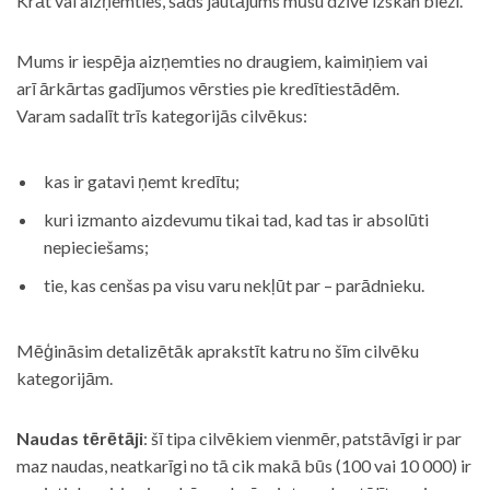
Krāt vai aizņemties, šāds jautājums mūsu dzīvē izskan bieži.
Mums ir iespēja aizņemties no draugiem, kaimiņiem vai
arī ārkārtas gadījumos vērsties pie kredītiestādēm.
Varam sadalīt trīs kategorijās cilvēkus:
kas ir gatavi ņemt kredītu;
kuri izmanto aizdevumu tikai tad, kad tas ir absolūti
nepieciešams;
tie, kas cenšas pa visu varu nekļūt par – parādnieku.
Mēģināsim detalizētāk aprakstīt katru no šīm cilvēku
kategorijām.
Naudas tērētāji
: šī tipa cilvēkiem vienmēr, patstāvīgi ir par
maz naudas, neatkarīgi no tā cik makā būs (100 vai 10 000) ir