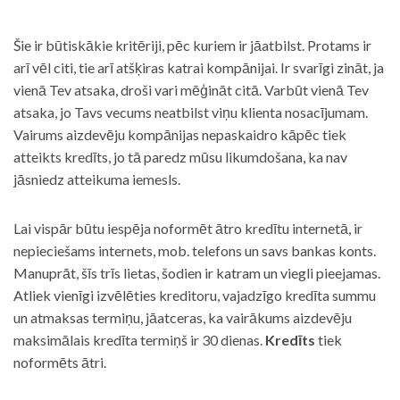
Šie ir būtiskākie kritēriji, pēc kuriem ir jāatbilst. Protams ir
arī vēl citi, tie arī atšķiras katrai kompānijai. Ir svarīgi zināt, ja
vienā Tev atsaka, droši vari mēģināt citā. Varbūt vienā Tev
atsaka, jo Tavs vecums neatbilst viņu klienta nosacījumam.
Vairums aizdevēju kompānijas nepaskaidro kāpēc tiek
atteikts kredīts, jo tā paredz mūsu likumdošana, ka nav
jāsniedz atteikuma iemesls.
Lai vispār būtu iespēja noformēt ātro kredītu internetā, ir
nepieciešams internets, mob. telefons un savs bankas konts.
Manuprāt, šīs trīs lietas, šodien ir katram un viegli pieejamas.
Atliek vienīgi izvēlēties kreditoru, vajadzīgo kredīta summu
un atmaksas termiņu, jāatceras, ka vairākums aizdevēju
maksimālais kredīta termiņš ir 30 dienas.
Kredīts
tiek
noformēts ātri.