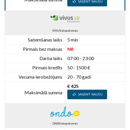
SAŅEMT NAUDU
VIVUS atsauksmes
Saņemšanas laiks
5 min
Pirmais bez maksas
Nē
Darba laiks
07:00 - 23:00
Pirmais kredīts
50 - 1500 €
Vecuma ierobežojums
20 - 70 gadi
€ 425
Maksimālā summa
SAŅEMT NAUDU
ONDO atsauksmes