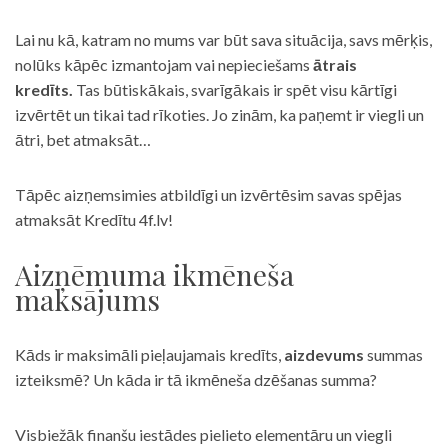
Lai nu kā, katram no mums var būt sava situācija, savs mērķis,
nolūks kāpēc izmantojam vai nepieciešams
ātrais
kredīts.
Tas būtiskākais, svarīgākais ir spēt visu kārtīgi
izvērtēt un tikai tad rīkoties. Jo zinām, ka paņemt ir viegli un
ātri, bet atmaksāt…
Tāpēc aizņemsimies atbildīgi un izvērtēsim savas spējas
atmaksāt Kredītu 4f.lv!
Aizņēmuma ikmēneša
maksājums
Kāds ir maksimāli pieļaujamais kredīts,
aizdevums
summas
izteiksmē? Un kāda ir tā ikmēneša dzēšanas summa?
Visbiežāk finanšu iestādes pielieto elementāru un viegli