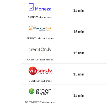
15 min
MONEZA atsauksmes
15 min
FERRATUM atsauksmes
15 min
CREDITON atsauksmes
15 min
VIASMS atsauksmes
15 min
GREENCREDIT atsauksmes