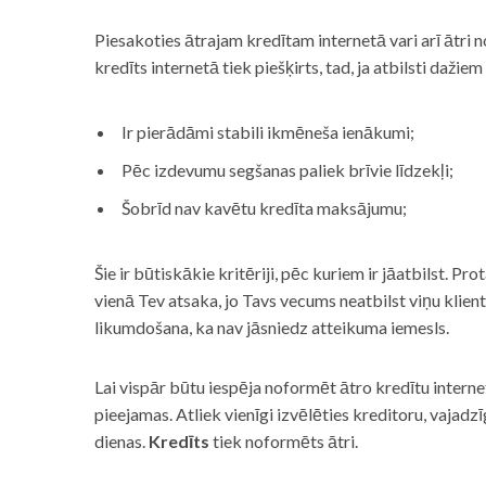
Piesakoties ātrajam kredītam internetā vari arī ātri 
kredīts internetā tiek piešķirts, tad, ja atbilsti dažiem
Ir pierādāmi stabili ikmēneša ienākumi;
Pēc izdevumu segšanas paliek brīvie līdzekļi;
Šobrīd nav kavētu kredīta maksājumu;
Šie ir būtiskākie kritēriji, pēc kuriem ir jāatbilst. Pro
vienā Tev atsaka, jo Tavs vecums neatbilst viņu klie
likumdošana, ka nav jāsniedz atteikuma iemesls.
Lai vispār būtu iespēja noformēt ātro kredītu internet
pieejamas. Atliek vienīgi izvēlēties kreditoru, vaja
dienas.
Kredīts
tiek noformēts ātri.