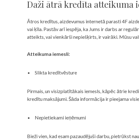
Daži ātrā kredīta atteikuma 
Ātros kredītus, aizdevumus internetā parasti 4F aizd
vai ķīla. Pastāv arī iespēja, ka Jums ir darbs ar reg
atteikts, vai vienkārši nepiešķirts, ir vairāki. Mūsu
Atteikuma iemesli:
Slikta kredītvēsture
Pirmais, un visizplatītākais iemesls, kāpēc ātrie kre
kredītu maksājumi. Šāda informācija ir pieejama visi
Nepietiekami ieņēmumi
Bieži vien, kad esam pazaudējuši darbu, pietrūkst nau