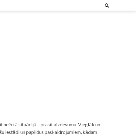
Search
for:
t neērtā situācijā – prasīt aizdevumu. Vieglāk un
nšu iestādi un papildus paskaidrojumiem, kādam