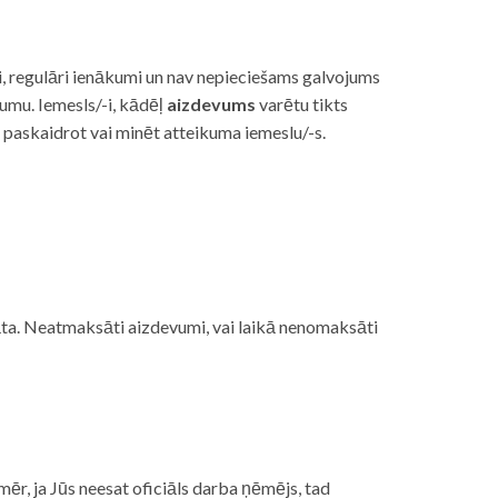
i, regulāri ienākumi un nav nepieciešams galvojums
vumu. Iemesls/-i, kādēļ
aizdevums
varētu tikts
s paskaidrot vai minēt atteikuma iemeslu/-s.
ojāta. Neatmaksāti aizdevumi, vai laikā nenomaksāti
mēr, ja Jūs neesat oficiāls darba ņēmējs, tad