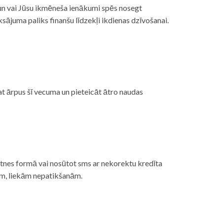
, un vai Jūsu ikmēneša ienākumi spēs nosegt
ājuma paliks finanšu līdzekļi ikdienas dzīvošanai.
at ārpus šī vecuma un pieteicāt ātro naudas
etnes formā vai nosūtot sms ar nekorektu kredīta
gām, liekām nepatikšanām.