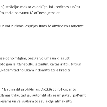
eģistrācijas maksa vajadzīga, lai kreditors zinātu
īta, tad aizdevumu tā arī nesaņemsiet.
s, un vai ir kādas iespējas Jums šo aizdevumu saņemt!
izejot no mājām, bez galvojuma un ķīlas utt.
gan lai tā nebūtu, ja zinām, ka tas ir ātri, ērti un
m, kādam tad nolūkam ir domāti ātrie kredīti
miņā atrisināt problēmas. Dažkārt cilvēki par to
lāmas triku, tad jau automātiski esam gatavi paņemt
ciešams un vai spēsim to savlaicīgi atmaksāt?