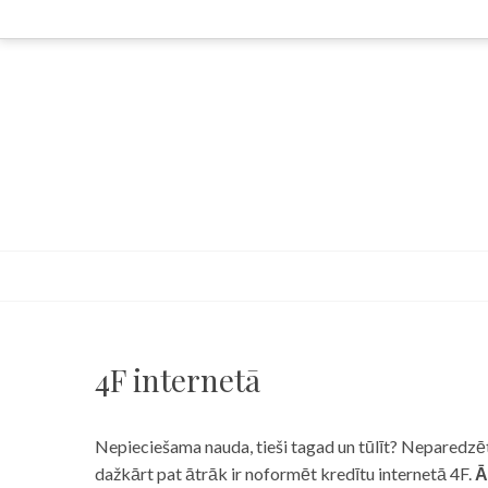
Skip
to
content
4F internetā
Nepieciešama nauda, tieši tagad un tūlīt? Neparedzēts
dažkārt pat ātrāk ir noformēt kredītu internetā 4F.
Ā