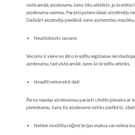
visticamāk aizdevumu Jums tiks atteikts, jo kreditor
aizdevuma summu. Parasti potenciālais aizņēmējs neņe
Dažkārt aizdevējs piedāvā Jums aizņemties mazāku
Neatbilstošs vecums
Vecums ir viens no ātro kredītu iegūšanas ierobežojum
aizdevumu, tad visticamāk Jums šo kredītu atteiks.
Ievadīti nekorekti dati
Ātros naudas aizdevumus parasti cilvēki piesaka ar i
pieteikumu, Jums šis aizdevums netiks piešķirts. Jāa
Netiek nosūtīta reģistrācijas maksa vai veikta ko