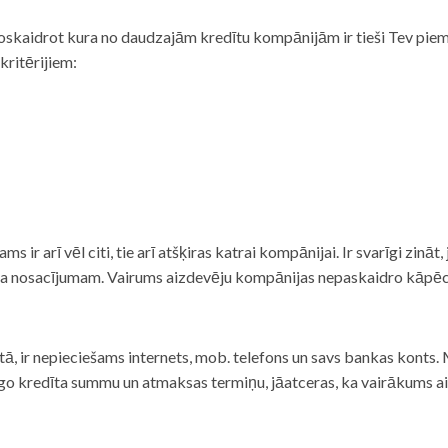
noskaidrot kura no daudzajām kredītu kompānijām ir tieši Tev piemē
 kritērijiem:
tams ir arī vēl citi, tie arī atšķiras katrai kompānijai. Ir svarīgi zin
nta nosacījumam. Vairums aizdevēju kompānijas nepaskaidro kāpēc t
ā, ir nepieciešams internets, mob. telefons un savs bankas konts. Ma
dzīgo kredīta summu un atmaksas termiņu, jāatceras, ka vairākums a