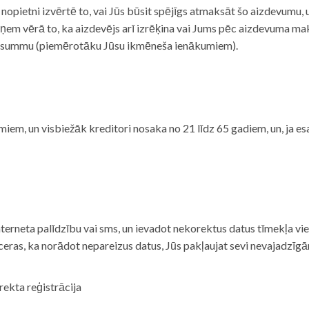
i nopietni izvērtē to, vai Jūs būsit spējīgs atmaksāt šo aizdevumu
m vērā to, ka aizdevējs arī izrēķina vai Jums pēc aizdevuma maks
 summu (piemērotāku Jūsu ikmēneša ienākumiem).
iem, un visbiežāk kreditori nosaka no 21 līdz 65 gadiem, un, ja es
nterneta palīdzību vai sms, un ievadot nekorektus datus tīmekļa vi
tceras, ka norādot nepareizus datus, Jūs pakļaujat sevi nevajadzī
rekta reģistrācija