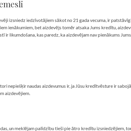
iemesli
evēji izsniedz iedzīvotājiem sākot no 21 gada vecuma, ir patstāvīg
ulāriem ienākumiem, bet aizdevējs tomēr atsaka Jums kredītu, aizde
 valstī ir likumdošana, kas paredz, ka aizdevējam nav pienākums Jum
ditori nepiešķir naudas aizdevumus ir, ja Jūsu kredītvēsture ir sab
em aizdevējiem.
das, un meklējam palīdzību tieši pie ātro kredītu izsniedzējiem, to