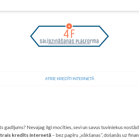
ATRIE KREDĪTI INTERNETĀ
 gadījums? Nevajag ilgi mocīties, sevi un savus tuviniekus nostādī
trais kredīts internetā
– bez papīru „vākšanas”, došanās uz fina