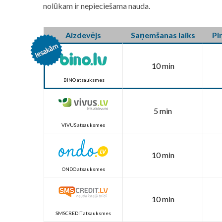
nolūkam ir nepieciešama nauda.
Aizdevējs
Saņemšanas laiks
Pi
10 min
BINO atsauksmes
5 min
VIVUS atsauksmes
10 min
ONDO atsauksmes
10 min
SMSCREDIT atsauksmes