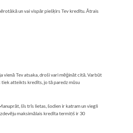
rotākā un vai vispār piešķirs Tev kredītu. Ātrais
āt, ja vienā Tev atsaka, droši vari mēģināt citā. Varbūt
iek atteikts kredīts, jo tā paredz mūsu
nuprāt, šīs trīs lietas, šodien ir katram un viegli
izdevēju maksimālais kredīta termiņš ir 30