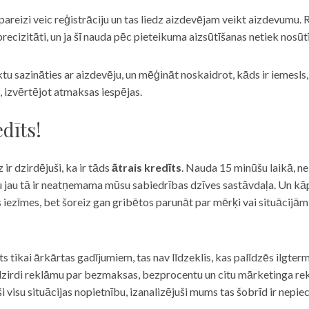
eizi veic reģistrāciju un tas liedz aizdevējam veikt aizdevumu. R
recizitāti, un ja šī nauda pēc pieteikuma aizsūtīšanas netiek nosūt
iktu sazināties ar aizdevēju, un mēģināt noskaidrot, kāds ir iemesl
, izvērtējot atmaksas iespējas.
dīts!
 ir dzirdējuši, ka ir tāds
ātrais kredīts
. Nauda 15 minūšu laikā, ne
u jau tā ir neatņemama mūsu sabiedrības dzīves sastāvdaļa. Un kāpēc 
ās iezīmes, bet šoreiz gan gribētos parunāt par mērķi vai situācijā
s tikai ārkārtas gadījumiem, tas nav līdzeklis, kas palīdzēs ilgter
zirdi reklāmu par bezmaksas, bezprocentu un citu mārketinga rek
visu situācijas nopietnību, izanalizējuši mums tas šobrīd ir nepie