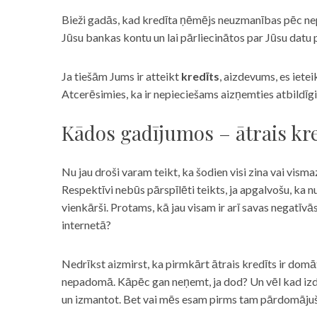
Bieži gadās, kad kredīta ņēmējs neuzmanības pēc nepar
Jūsu bankas kontu un lai pārliecinātos par Jūsu datu p
Ja tiešām Jums ir atteikt
kredīts
, aizdevums, es iete
Atcerēsimies, ka ir nepieciešams aizņemties atbildīgi
Kādos gadījumos – ātrais kre
Nu jau droši varam teikt, ka šodien visi zina vai vismaz
Respektīvi nebūs pārspīlēti teikts, ja apgalvošu, ka n
vienkārši. Protams, kā jau visam ir arī savas negatīv
internetā?
Nedrīkst aizmirst, ka pirmkārt ātrais kredīts ir domāt
nepadomā. Kāpēc gan neņemt, ja dod? Un vēl kad izd
un izmantot. Bet vai mēs esam pirms tam pārdomājuši 