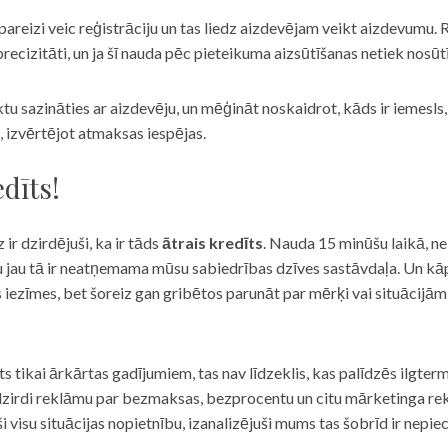
eizi veic reģistrāciju un tas liedz aizdevējam veikt aizdevumu. R
recizitāti, un ja šī nauda pēc pieteikuma aizsūtīšanas netiek nosūt
iktu sazināties ar aizdevēju, un mēģināt noskaidrot, kāds ir iemesl
, izvērtējot atmaksas iespējas.
dīts!
 ir dzirdējuši, ka ir tāds
ātrais kredīts
. Nauda 15 minūšu laikā, ne
u jau tā ir neatņemama mūsu sabiedrības dzīves sastāvdaļa. Un kāpēc 
ās iezīmes, bet šoreiz gan gribētos parunāt par mērķi vai situācijā
s tikai ārkārtas gadījumiem, tas nav līdzeklis, kas palīdzēs ilgter
zirdi reklāmu par bezmaksas, bezprocentu un citu mārketinga rek
visu situācijas nopietnību, izanalizējuši mums tas šobrīd ir nepie