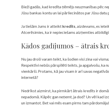
Bieži gadās, kad kredīta ņēmējs neuzmanības pēc nepar
Jūsu bankas kontu un lai pārliecinātos par Jūsu datu p
Ja tiešām Jums ir atteikt
kredīts
, aizdevums, es iete
Atcerēsimies, ka ir nepieciešams aizņemties atbildīgi
Kādos gadījumos – ātrais kre
Nu jau droši varam teikt, ka šodien visi zina vai vismaz
Respektīvi nebūs pārspīlēti teikts, ja apgalvošu, ka n
vienkārši. Protams, kā jau visam ir arī savas negatīv
internetā?
Nedrīkst aizmirst, ka pirmkārt ātrais kredīts ir domāt
nepadomā. Kāpēc gan neņemt, ja dod? Un vēl kad izd
un izmantot. Bet vai mēs esam pirms tam pārdomājuši 