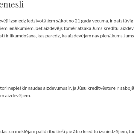
iemesli
evēji izsniedz iedzīvotājiem sākot no 21 gada vecuma, ir patstāvīg
ulāriem ienākumiem, bet aizdevējs tomēr atsaka Jums kredītu, aizde
 valstī ir likumdošana, kas paredz, ka aizdevējam nav pienākums Jum
ditori nepiešķir naudas aizdevumus ir, ja Jūsu kredītvēsture ir sab
em aizdevējiem.
das, un meklējam palīdzību tieši pie ātro kredītu izsniedzējiem, to