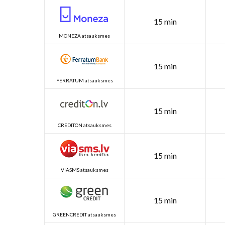
15 min
MONEZA atsauksmes
15 min
FERRATUM atsauksmes
15 min
CREDITON atsauksmes
15 min
VIASMS atsauksmes
15 min
GREENCREDIT atsauksmes