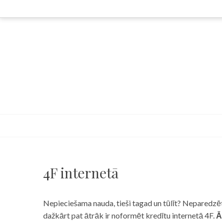
Skip
to
content
4F internetā
Nepieciešama nauda, tieši tagad un tūlīt? Neparedzēts
dažkārt pat ātrāk ir noformēt kredītu internetā 4F.
Ā