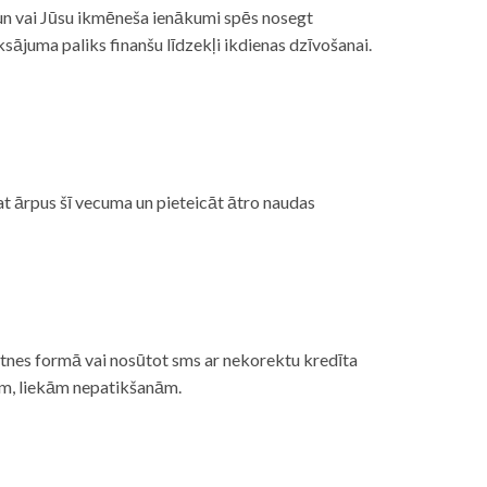
, un vai Jūsu ikmēneša ienākumi spēs nosegt
ājuma paliks finanšu līdzekļi ikdienas dzīvošanai.
at ārpus šī vecuma un pieteicāt ātro naudas
etnes formā vai nosūtot sms ar nekorektu kredīta
gām, liekām nepatikšanām.