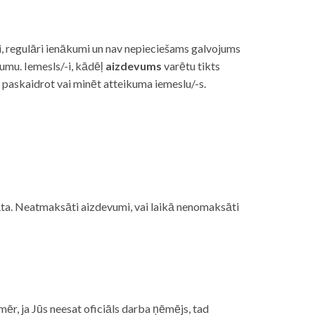
i, regulāri ienākumi un nav nepieciešams galvojums
vumu. Iemesls/-i, kādēļ
aizdevums
varētu tikts
s paskaidrot vai minēt atteikuma iemeslu/-s.
ojāta. Neatmaksāti aizdevumi, vai laikā nenomaksāti
mēr, ja Jūs neesat oficiāls darba ņēmējs, tad