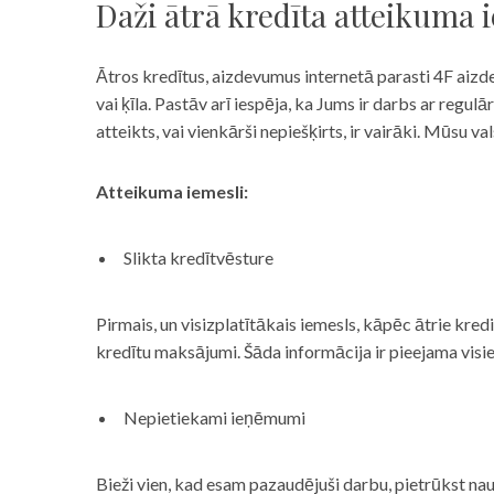
Daži ātrā kredīta atteikuma 
Ātros kredītus, aizdevumus internetā parasti 4F aizd
vai ķīla. Pastāv arī iespēja, ka Jums ir darbs ar reg
atteikts, vai vienkārši nepiešķirts, ir vairāki. Mūsu
Atteikuma iemesli:
Slikta kredītvēsture
Pirmais, un visizplatītākais iemesls, kāpēc ātrie kre
kredītu maksājumi. Šāda informācija ir pieejama visi
Nepietiekami ieņēmumi
Bieži vien, kad esam pazaudējuši darbu, pietrūkst nau