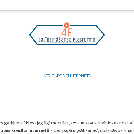
ATRIE KREDĪTI INTERNETĀ
 gadījums? Nevajag ilgi mocīties, sevi un savus tuviniekus nostādī
trais kredīts internetā
– bez papīru „vākšanas”, došanās uz fina