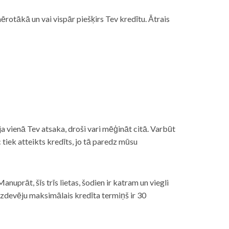
rotākā un vai vispār piešķirs Tev kredītu. Ātrais
āt, ja vienā Tev atsaka, droši vari mēģināt citā. Varbūt
iek atteikts kredīts, jo tā paredz mūsu
nuprāt, šīs trīs lietas, šodien ir katram un viegli
izdevēju maksimālais kredīta termiņš ir 30