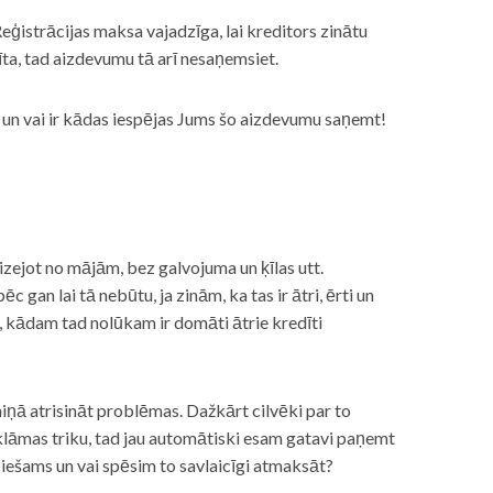
eģistrācijas maksa vajadzīga, lai kreditors zinātu
īta, tad aizdevumu tā arī nesaņemsiet.
s, un vai ir kādas iespējas Jums šo aizdevumu saņemt!
izejot no mājām, bez galvojuma un ķīlas utt.
gan lai tā nebūtu, ja zinām, ka tas ir ātri, ērti un
m, kādam tad nolūkam ir domāti ātrie kredīti
miņā atrisināt problēmas. Dažkārt cilvēki par to
lāmas triku, tad jau automātiski esam gatavi paņemt
ciešams un vai spēsim to savlaicīgi atmaksāt?