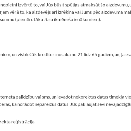
i nopietni izvērtē to, vai Jūs būsit spējīgs atmaksāt šo aizdevumu
m vērā to, ka aizdevējs arī izrēķina vai Jums pēc aizdevuma maks
 summu (piemērotāku Jūsu ikmēneša ienākumiem).
iem, un visbiežāk kreditori nosaka no 21 līdz 65 gadiem, un, ja es
nterneta palīdzību vai sms, un ievadot nekorektus datus tīmekļa vi
tceras, ka norādot nepareizus datus, Jūs pakļaujat sevi nevajadzī
rekta reģistrācija