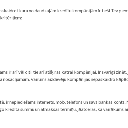
noskaidrot kura no daudzajām kredītu kompānijām ir tieši Tev piemē
 kritērijiem:
tams ir arī vēl citi, tie arī atšķiras katrai kompānijai. Ir svarīgi zin
nta nosacījumam. Vairums aizdevēju kompānijas nepaskaidro kāpēc t
ā, ir nepieciešams internets, mob. telefons un savs bankas konts. Ma
dzīgo kredīta summu un atmaksas termiņu, jāatceras, ka vairākums a