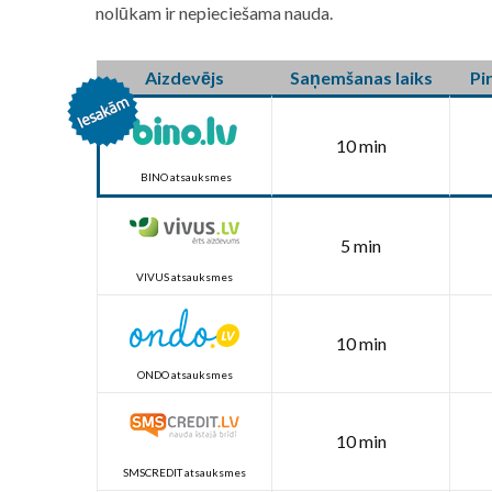
nolūkam ir nepieciešama nauda.
Aizdevējs
Saņemšanas laiks
Pi
10 min
BINO atsauksmes
5 min
VIVUS atsauksmes
10 min
ONDO atsauksmes
10 min
SMSCREDIT atsauksmes