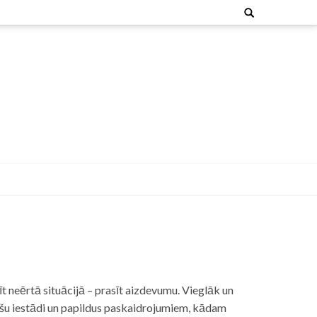
Search
for:
t neērtā situācijā – prasīt aizdevumu. Vieglāk un
nšu iestādi un papildus paskaidrojumiem, kādam