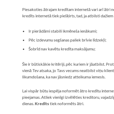
Piesakoties ātrajam kredītam internetā vari arī ātri 
kredīts internetā tiek piešķirts, tad, ja atbilsti dažiem
Ir pierādāmi stabili ikmēneša ienākumi;
Pēc izdevumu segšanas paliek brīvie līdzekļi;
Šobrīd nav kavētu kredīta maksājumu;
Šie ir būtiskākie kritēriji, pēc kuriem ir jāatbilst. Pro
vienā Tev atsaka, jo Tavs vecums neatbilst viņu klie
likumdošana, ka nav jāsniedz atteikuma iemesls.
Lai vispār būtu iespēja noformēt ātro kredītu internet
pieejamas. Atliek vienīgi izvēlēties kreditoru, vaja
dienas.
Kredīts
tiek noformēts ātri.