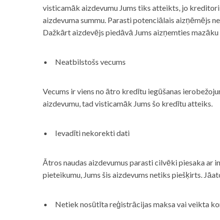
visticamāk aizdevumu Jums tiks atteikts, jo kreditor
aizdevuma summu. Parasti potenciālais aizņēmējs neņe
Dažkārt aizdevējs piedāvā Jums aizņemties mazāku
Neatbilstošs vecums
Vecums ir viens no ātro kredītu iegūšanas ierobežojum
aizdevumu, tad visticamāk Jums šo kredītu atteiks.
Ievadīti nekorekti dati
Ātros naudas aizdevumus parasti cilvēki piesaka ar i
pieteikumu, Jums šis aizdevums netiks piešķirts. Jāa
Netiek nosūtīta reģistrācijas maksa vai veikta ko