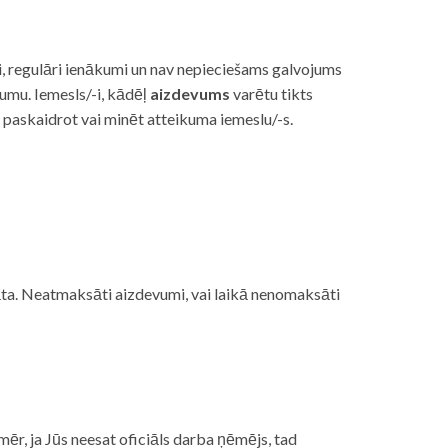
i, regulāri ienākumi un nav nepieciešams galvojums
vumu. Iemesls/-i, kādēļ
aizdevums
varētu tikts
s paskaidrot vai minēt atteikuma iemeslu/-s.
ojāta. Neatmaksāti aizdevumi, vai laikā nenomaksāti
mēr, ja Jūs neesat oficiāls darba ņēmējs, tad