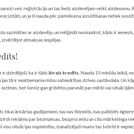
eizi veic reģistrāciju un tas liedz aizdevējam veikt aizdevumu. R
recizitāti, un ja šī nauda pēc pieteikuma aizsūtīšanas netiek nosūt
iktu sazināties ar aizdevēju, un mēģināt noskaidrot, kāds ir iemesl
, izvērtējot atmaksas iespējas.
dīts!
 ir dzirdējuši, ka ir tāds
ātrais kredīts
. Nauda 15 minūšu laikā, ne
u jau tā ir neatņemama mūsu sabiedrības dzīves sastāvdaļa. Un kāpēc 
ās iezīmes, bet šoreiz gan gribētos parunāt par mērķi vai situācijā
s tikai ārkārtas gadījumiem, tas nav līdzeklis, kas palīdzēs ilgter
zirdi reklāmu par bezmaksas, bezprocentu un citu mārketinga rek
visu situācijas nopietnību, izanalizējuši mums tas šobrīd ir nepie