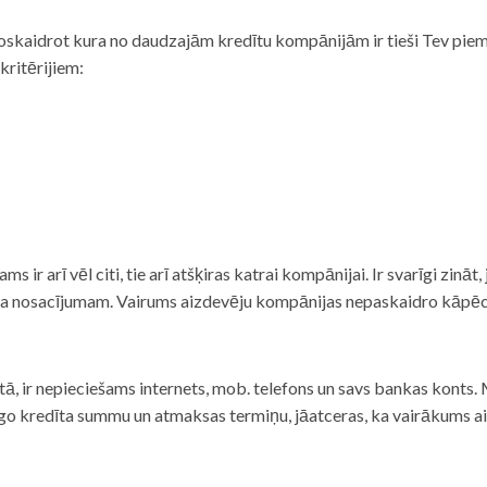
noskaidrot kura no daudzajām kredītu kompānijām ir tieši Tev piemē
 kritērijiem:
tams ir arī vēl citi, tie arī atšķiras katrai kompānijai. Ir svarīgi zin
nta nosacījumam. Vairums aizdevēju kompānijas nepaskaidro kāpēc t
ā, ir nepieciešams internets, mob. telefons un savs bankas konts. Ma
dzīgo kredīta summu un atmaksas termiņu, jāatceras, ka vairākums a