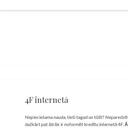
Skip
to
content
4F internetā
Nepieciešama nauda, tieši tagad un tūlīt? Neparedzēts
dažkārt pat ātrāk ir noformēt kredītu internetā 4F.
Ā