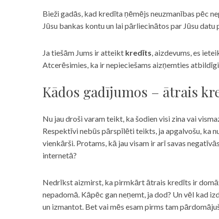
Bieži gadās, kad kredīta ņēmējs neuzmanības pēc nepar
Jūsu bankas kontu un lai pārliecinātos par Jūsu datu p
Ja tiešām Jums ir atteikt
kredīts
, aizdevums, es iete
Atcerēsimies, ka ir nepieciešams aizņemties atbildīgi
Kādos gadījumos – ātrais kre
Nu jau droši varam teikt, ka šodien visi zina vai vismaz
Respektīvi nebūs pārspīlēti teikts, ja apgalvošu, ka n
vienkārši. Protams, kā jau visam ir arī savas negatīv
internetā?
Nedrīkst aizmirst, ka pirmkārt ātrais kredīts ir domāt
nepadomā. Kāpēc gan neņemt, ja dod? Un vēl kad izd
un izmantot. Bet vai mēs esam pirms tam pārdomājuši 