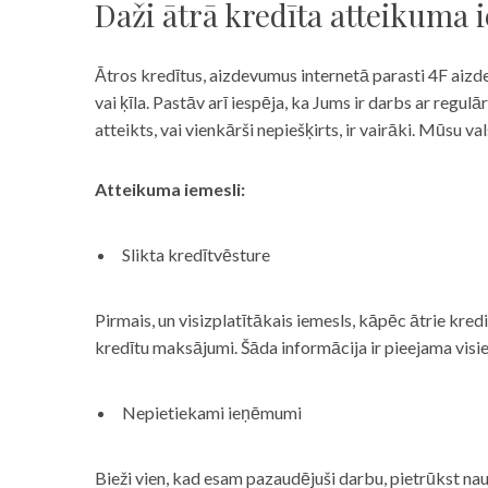
Daži ātrā kredīta atteikuma 
Ātros kredītus, aizdevumus internetā parasti 4F aizd
vai ķīla. Pastāv arī iespēja, ka Jums ir darbs ar reg
atteikts, vai vienkārši nepiešķirts, ir vairāki. Mūsu
Atteikuma iemesli:
Slikta kredītvēsture
Pirmais, un visizplatītākais iemesls, kāpēc ātrie kre
kredītu maksājumi. Šāda informācija ir pieejama visi
Nepietiekami ieņēmumi
Bieži vien, kad esam pazaudējuši darbu, pietrūkst nau