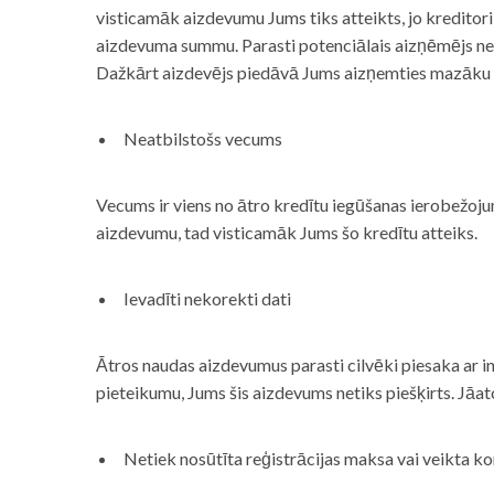
visticamāk aizdevumu Jums tiks atteikts, jo kreditor
aizdevuma summu. Parasti potenciālais aizņēmējs neņe
Dažkārt aizdevējs piedāvā Jums aizņemties mazāku
Neatbilstošs vecums
Vecums ir viens no ātro kredītu iegūšanas ierobežojum
aizdevumu, tad visticamāk Jums šo kredītu atteiks.
Ievadīti nekorekti dati
Ātros naudas aizdevumus parasti cilvēki piesaka ar i
pieteikumu, Jums šis aizdevums netiks piešķirts. Jāa
Netiek nosūtīta reģistrācijas maksa vai veikta ko