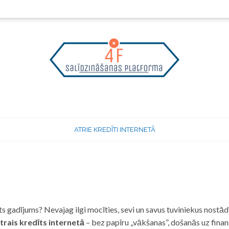
ATRIE KREDĪTI INTERNETĀ
 gadījums? Nevajag ilgi mocīties, sevi un savus tuviniekus nostādī
trais kredīts internetā
– bez papīru „vākšanas”, došanās uz fina