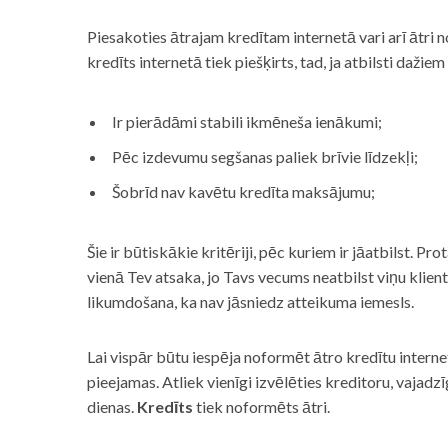
Piesakoties ātrajam kredītam internetā vari arī ātri 
kredīts internetā tiek piešķirts, tad, ja atbilsti dažiem
Ir pierādāmi stabili ikmēneša ienākumi;
Pēc izdevumu segšanas paliek brīvie līdzekļi;
Šobrīd nav kavētu kredīta maksājumu;
Šie ir būtiskākie kritēriji, pēc kuriem ir jāatbilst. Pro
vienā Tev atsaka, jo Tavs vecums neatbilst viņu klie
likumdošana, ka nav jāsniedz atteikuma iemesls.
Lai vispār būtu iespēja noformēt ātro kredītu internet
pieejamas. Atliek vienīgi izvēlēties kreditoru, vaja
dienas.
Kredīts
tiek noformēts ātri.