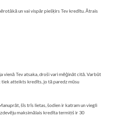
rotākā un vai vispār piešķirs Tev kredītu. Ātrais
āt, ja vienā Tev atsaka, droši vari mēģināt citā. Varbūt
iek atteikts kredīts, jo tā paredz mūsu
nuprāt, šīs trīs lietas, šodien ir katram un viegli
izdevēju maksimālais kredīta termiņš ir 30