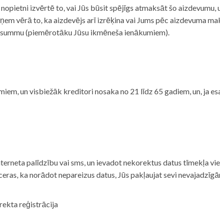
i nopietni izvērtē to, vai Jūs būsit spējīgs atmaksāt šo aizdevumu
m vērā to, ka aizdevējs arī izrēķina vai Jums pēc aizdevuma maks
 summu (piemērotāku Jūsu ikmēneša ienākumiem).
iem, un visbiežāk kreditori nosaka no 21 līdz 65 gadiem, un, ja es
nterneta palīdzību vai sms, un ievadot nekorektus datus tīmekļa vi
tceras, ka norādot nepareizus datus, Jūs pakļaujat sevi nevajadzī
rekta reģistrācija