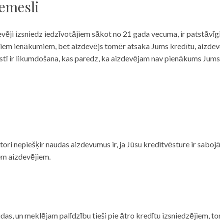
iemesli
evēji izsniedz iedzīvotājiem sākot no 21 gada vecuma, ir patstāvīg
ulāriem ienākumiem, bet aizdevējs tomēr atsaka Jums kredītu, aizde
 valstī ir likumdošana, kas paredz, ka aizdevējam nav pienākums Jum
ditori nepiešķir naudas aizdevumus ir, ja Jūsu kredītvēsture ir sab
em aizdevējiem.
das, un meklējam palīdzību tieši pie ātro kredītu izsniedzējiem, to