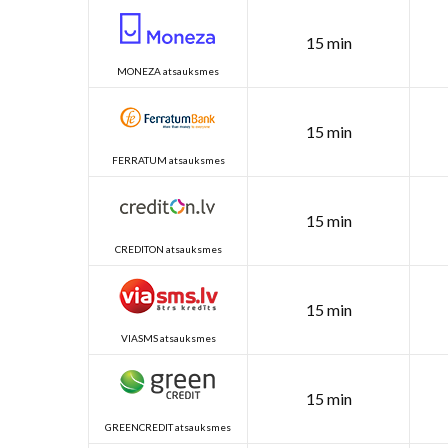
15 min
MONEZA atsauksmes
15 min
FERRATUM atsauksmes
15 min
CREDITON atsauksmes
15 min
VIASMS atsauksmes
15 min
GREENCREDIT atsauksmes