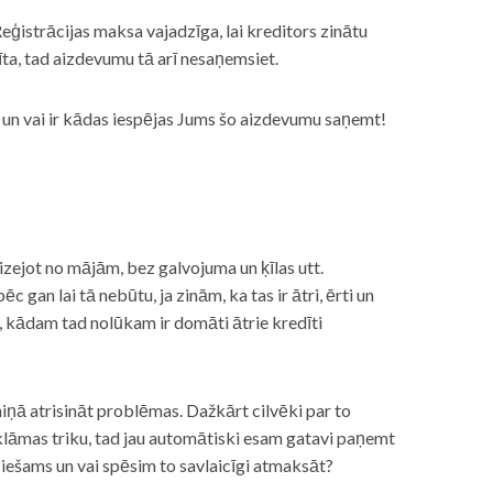
eģistrācijas maksa vajadzīga, lai kreditors zinātu
īta, tad aizdevumu tā arī nesaņemsiet.
s, un vai ir kādas iespējas Jums šo aizdevumu saņemt!
izejot no mājām, bez galvojuma un ķīlas utt.
gan lai tā nebūtu, ja zinām, ka tas ir ātri, ērti un
m, kādam tad nolūkam ir domāti ātrie kredīti
miņā atrisināt problēmas. Dažkārt cilvēki par to
lāmas triku, tad jau automātiski esam gatavi paņemt
ciešams un vai spēsim to savlaicīgi atmaksāt?