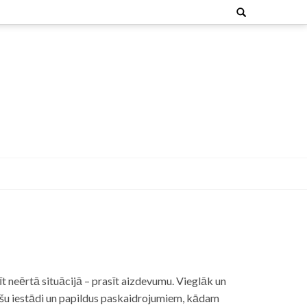
Search
for:
t neērtā situācijā – prasīt aizdevumu. Vieglāk un
nšu iestādi un papildus paskaidrojumiem, kādam