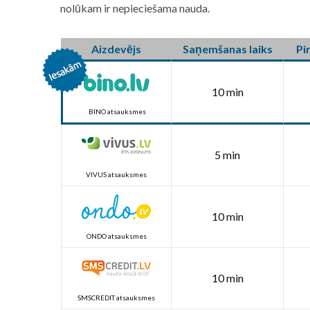
nolūkam ir nepieciešama nauda.
Aizdevējs
Saņemšanas laiks
Pi
10 min
BINO atsauksmes
5 min
VIVUS atsauksmes
10 min
ONDO atsauksmes
10 min
SMSCREDIT atsauksmes