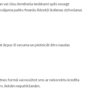
, un vai Jūsu ikmēneša ienākumi spēs nosegt
ājuma paliks finanšu līdzekļi ikdienas dzīvošanai.
at ārpus šī vecuma un pieteicāt ātro naudas
etnes formā vai nosūtot sms ar nekorektu kredīta
gām, liekām nepatikšanām.