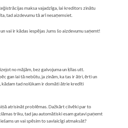
eģistrācijas maksa vajadzīga, lai kreditors zinātu
īta, tad aizdevumu tā arī nesaņemsiet.
s, un vai ir kādas iespējas Jums šo aizdevumu saņemt!
izejot no mājām, bez galvojuma un ķīlas utt.
gan lai tā nebūtu, ja zinām, ka tas ir ātri, ērti un
m, kādam tad nolūkam ir domāti ātrie kredīti
miņā atrisināt problēmas. Dažkārt cilvēki par to
lāmas triku, tad jau automātiski esam gatavi paņemt
ciešams un vai spēsim to savlaicīgi atmaksāt?