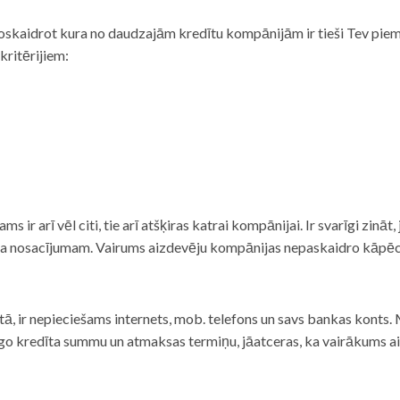
noskaidrot kura no daudzajām kredītu kompānijām ir tieši Tev piemē
 kritērijiem:
tams ir arī vēl citi, tie arī atšķiras katrai kompānijai. Ir svarīgi zin
nta nosacījumam. Vairums aizdevēju kompānijas nepaskaidro kāpēc t
ā, ir nepieciešams internets, mob. telefons un savs bankas konts. Ma
dzīgo kredīta summu un atmaksas termiņu, jāatceras, ka vairākums a