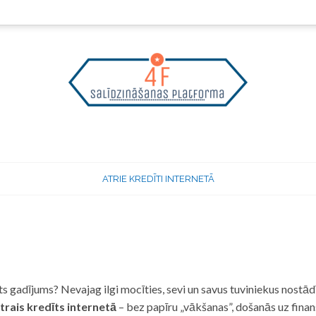
ATRIE KREDĪTI INTERNETĀ
 gadījums? Nevajag ilgi mocīties, sevi un savus tuviniekus nostādī
trais kredīts internetā
– bez papīru „vākšanas”, došanās uz fina