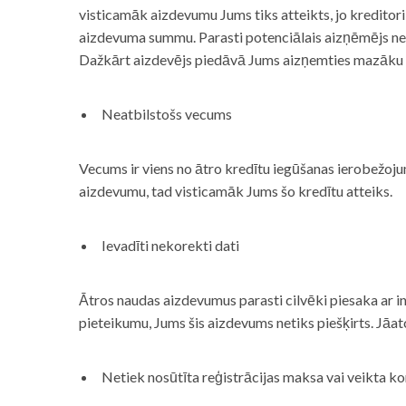
visticamāk aizdevumu Jums tiks atteikts, jo kreditor
aizdevuma summu. Parasti potenciālais aizņēmējs neņe
Dažkārt aizdevējs piedāvā Jums aizņemties mazāku
Neatbilstošs vecums
Vecums ir viens no ātro kredītu iegūšanas ierobežojum
aizdevumu, tad visticamāk Jums šo kredītu atteiks.
Ievadīti nekorekti dati
Ātros naudas aizdevumus parasti cilvēki piesaka ar i
pieteikumu, Jums šis aizdevums netiks piešķirts. Jāa
Netiek nosūtīta reģistrācijas maksa vai veikta ko