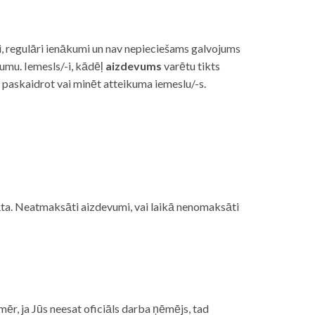
i, regulāri ienākumi un nav nepieciešams galvojums
vumu. Iemesls/-i, kādēļ
aizdevums
varētu tikts
s paskaidrot vai minēt atteikuma iemeslu/-s.
ojāta. Neatmaksāti aizdevumi, vai laikā nenomaksāti
mēr, ja Jūs neesat oficiāls darba ņēmējs, tad