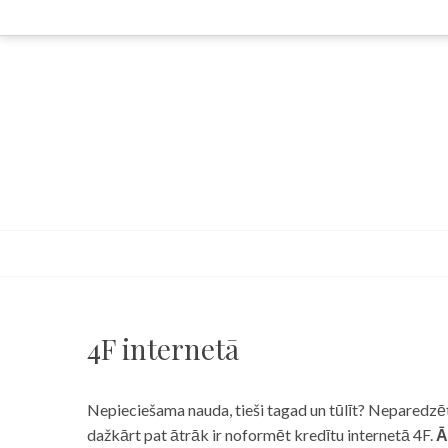
Skip
to
content
4F internetā
Nepieciešama nauda, tieši tagad un tūlīt? Neparedzēts
dažkārt pat ātrāk ir noformēt kredītu internetā 4F.
Ā