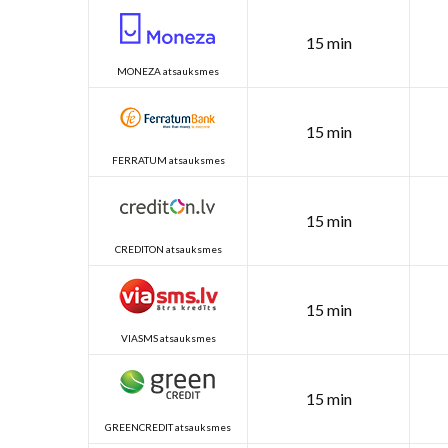
15 min
MONEZA atsauksmes
15 min
FERRATUM atsauksmes
15 min
CREDITON atsauksmes
15 min
VIASMS atsauksmes
15 min
GREENCREDIT atsauksmes