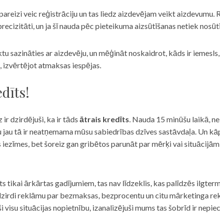
eizi veic reģistrāciju un tas liedz aizdevējam veikt aizdevumu. R
recizitāti, un ja šī nauda pēc pieteikuma aizsūtīšanas netiek nosūt
iktu sazināties ar aizdevēju, un mēģināt noskaidrot, kāds ir iemesl
, izvērtējot atmaksas iespējas.
dīts!
 ir dzirdējuši, ka ir tāds
ātrais kredīts
. Nauda 15 minūšu laikā, ne
u jau tā ir neatņemama mūsu sabiedrības dzīves sastāvdaļa. Un kāpēc 
ās iezīmes, bet šoreiz gan gribētos parunāt par mērķi vai situācijā
s tikai ārkārtas gadījumiem, tas nav līdzeklis, kas palīdzēs ilgter
zirdi reklāmu par bezmaksas, bezprocentu un citu mārketinga rek
visu situācijas nopietnību, izanalizējuši mums tas šobrīd ir nepie