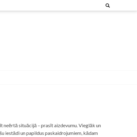
Search
for:
t neērtā situācijā – prasīt aizdevumu. Vieglāk un
nšu iestādi un papildus paskaidrojumiem, kādam