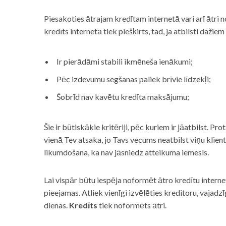
Piesakoties ātrajam kredītam internetā vari arī ātri 
kredīts internetā tiek piešķirts, tad, ja atbilsti dažiem
Ir pierādāmi stabili ikmēneša ienākumi;
Pēc izdevumu segšanas paliek brīvie līdzekļi;
Šobrīd nav kavētu kredīta maksājumu;
Šie ir būtiskākie kritēriji, pēc kuriem ir jāatbilst. Pro
vienā Tev atsaka, jo Tavs vecums neatbilst viņu klie
likumdošana, ka nav jāsniedz atteikuma iemesls.
Lai vispār būtu iespēja noformēt ātro kredītu internet
pieejamas. Atliek vienīgi izvēlēties kreditoru, vaja
dienas.
Kredīts
tiek noformēts ātri.