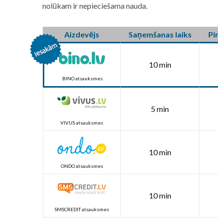
nolūkam ir nepieciešama nauda.
Aizdevējs
Saņemšanas laiks
Pi
10 min
BINO atsauksmes
5 min
VIVUS atsauksmes
10 min
ONDO atsauksmes
10 min
SMSCREDIT atsauksmes