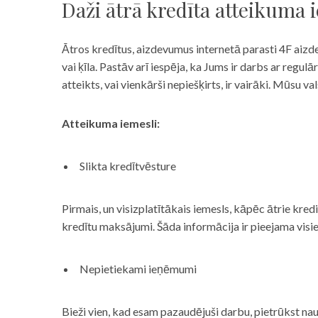
Daži ātrā kredīta atteikuma 
Ātros kredītus, aizdevumus internetā parasti 4F aizd
vai ķīla. Pastāv arī iespēja, ka Jums ir darbs ar reg
atteikts, vai vienkārši nepiešķirts, ir vairāki. Mūsu
Atteikuma iemesli:
Slikta kredītvēsture
Pirmais, un visizplatītākais iemesls, kāpēc ātrie kre
kredītu maksājumi. Šāda informācija ir pieejama visi
Nepietiekami ieņēmumi
Bieži vien, kad esam pazaudējuši darbu, pietrūkst nau