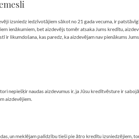
iemesli
evēji izsniedz iedzīvotājiem sākot no 21 gada vecuma, ir patstāvīg
ulāriem ienākumiem, bet aizdevējs tomēr atsaka Jums kredītu, aizde
 valstī ir likumdošana, kas paredz, ka aizdevējam nav pienākums Jum
ditori nepiešķir naudas aizdevumus ir, ja Jūsu kredītvēsture ir sab
em aizdevējiem.
das, un meklējam palīdzību tieši pie ātro kredītu izsniedzējiem, to