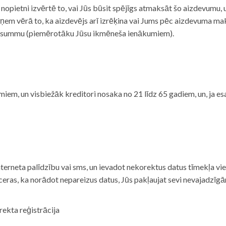
i nopietni izvērtē to, vai Jūs būsit spējīgs atmaksāt šo aizdevumu
m vērā to, ka aizdevējs arī izrēķina vai Jums pēc aizdevuma maks
 summu (piemērotāku Jūsu ikmēneša ienākumiem).
iem, un visbiežāk kreditori nosaka no 21 līdz 65 gadiem, un, ja es
nterneta palīdzību vai sms, un ievadot nekorektus datus tīmekļa vi
tceras, ka norādot nepareizus datus, Jūs pakļaujat sevi nevajadzī
rekta reģistrācija