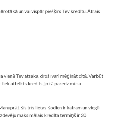
rotākā un vai vispār piešķirs Tev kredītu. Ātrais
āt, ja vienā Tev atsaka, droši vari mēģināt citā. Varbūt
iek atteikts kredīts, jo tā paredz mūsu
nuprāt, šīs trīs lietas, šodien ir katram un viegli
izdevēju maksimālais kredīta termiņš ir 30