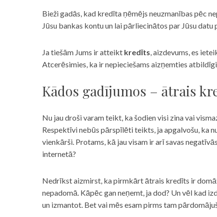
Bieži gadās, kad kredīta ņēmējs neuzmanības pēc nepar
Jūsu bankas kontu un lai pārliecinātos par Jūsu datu p
Ja tiešām Jums ir atteikt
kredīts
, aizdevums, es iete
Atcerēsimies, ka ir nepieciešams aizņemties atbildīgi
Kādos gadījumos – ātrais kre
Nu jau droši varam teikt, ka šodien visi zina vai vismaz
Respektīvi nebūs pārspīlēti teikts, ja apgalvošu, ka n
vienkārši. Protams, kā jau visam ir arī savas negatīv
internetā?
Nedrīkst aizmirst, ka pirmkārt ātrais kredīts ir domāt
nepadomā. Kāpēc gan neņemt, ja dod? Un vēl kad izd
un izmantot. Bet vai mēs esam pirms tam pārdomājuši 