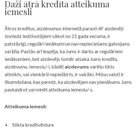
Daži ātrā kredīta atteikuma
iemesli
Ātros kredītus, aizdevumus internetā parasti 4F aizdevēji
izsniedz iedzīvotājiem sākot no 21 gada vecuma, ir
patstāvīgi, regulāri ienākumi un nav nepieciešams galvojums
vai ķīla. Pastāv arī iespēja, ka Jums ir darbs ar regulāriem
ienākumiem, bet aizdevējs tomēr atsaka Jums kredītu,
aizdevumu. Iemesls/-i, kādēļ
aizdevums
varētu tikts
atteikts, vai vienkārši nepiešķirts, ir vairāki. Mūsu valstī ir
likumdošana, kas paredz, ka aizdevējam nav pienākums Jums
paskaidrot vai minēt atteikuma iemeslu/-s.
Atteikuma iemesli:
Slikta kredītvēsture