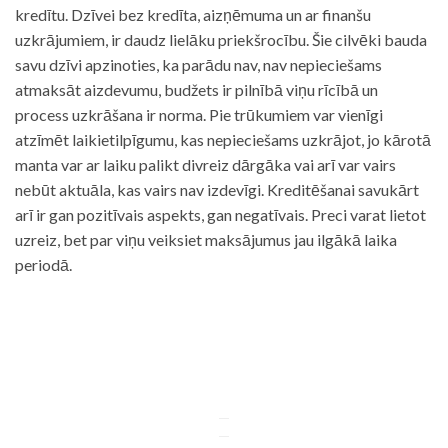
kredītu. Dzīvei bez kredīta, aizņēmuma un ar finanšu
uzkrājumiem, ir daudz lielāku priekšrocību. Šie cilvēki bauda
savu dzīvi apzinoties, ka parādu nav, nav nepieciešams
atmaksāt aizdevumu, budžets ir pilnībā viņu rīcībā un
process uzkrāšana ir norma. Pie trūkumiem var vienīgi
atzīmēt laikietilpīgumu, kas nepieciešams uzkrājot, jo kārotā
manta var ar laiku palikt divreiz dārgāka vai arī var vairs
nebūt aktuāla, kas vairs nav izdevīgi. Kreditēšanai savukārt
arī ir gan pozitīvais aspekts, gan negatīvais. Preci varat lietot
uzreiz, bet par viņu veiksiet maksājumus jau ilgākā laika
periodā.