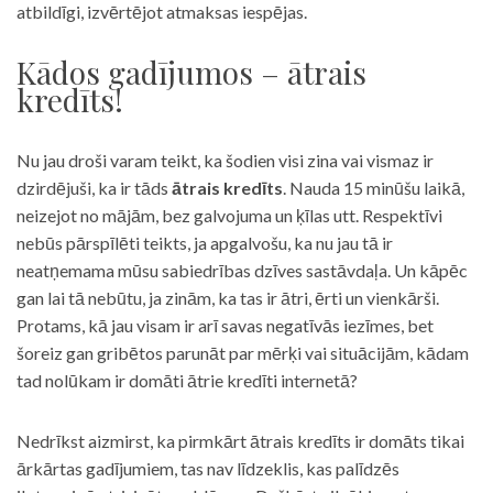
atbildīgi, izvērtējot atmaksas iespējas.
Kādos gadījumos – ātrais
kredīts!
Nu jau droši varam teikt, ka šodien visi zina vai vismaz ir
dzirdējuši, ka ir tāds
ātrais kredīts
. Nauda 15 minūšu laikā,
neizejot no mājām, bez galvojuma un ķīlas utt. Respektīvi
nebūs pārspīlēti teikts, ja apgalvošu, ka nu jau tā ir
neatņemama mūsu sabiedrības dzīves sastāvdaļa. Un kāpēc
gan lai tā nebūtu, ja zinām, ka tas ir ātri, ērti un vienkārši.
Protams, kā jau visam ir arī savas negatīvās iezīmes, bet
šoreiz gan gribētos parunāt par mērķi vai situācijām, kādam
tad nolūkam ir domāti ātrie kredīti internetā?
Nedrīkst aizmirst, ka pirmkārt ātrais kredīts ir domāts tikai
ārkārtas gadījumiem, tas nav līdzeklis, kas palīdzēs