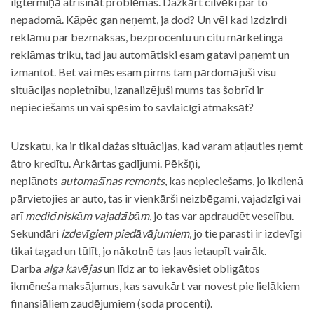
ilgtermiņā atrisināt problēmas. Dažkārt cilvēki par to
nepadomā. Kāpēc gan neņemt, ja dod? Un vēl kad izdzirdi
reklāmu par bezmaksas, bezprocentu un citu mārketinga
reklāmas triku, tad jau automātiski esam gatavi paņemt un
izmantot. Bet vai mēs esam pirms tam pārdomājuši visu
situācijas nopietnību, izanalizējuši mums tas šobrīd ir
nepieciešams un vai spēsim to savlaicīgi atmaksāt?
Uzskatu, ka ir tikai dažas situācijas, kad varam atļauties ņemt
ātro kredītu. Ārkārtas gadījumi. Pēkšņi,
neplānots
automašīnas remonts
, kas nepieciešams, jo ikdienā
pārvietojies ar auto, tas ir vienkārši neizbēgami, vajadzīgi vai
arī
medicīniskām vajadzībām
, jo tas var apdraudēt veselību.
Sekundāri
izdevīgiem piedāvājumiem
, jo tie parasti ir izdevīgi
tikai tagad un tūlīt, jo nākotnē tas ļaus ietaupīt vairāk.
Darba
alga kavējas
un līdz ar to iekavēsiet obligātos
ikmēneša maksājumus, kas savukārt var novest pie lielākiem
finansiāliem zaudējumiem (soda procenti).