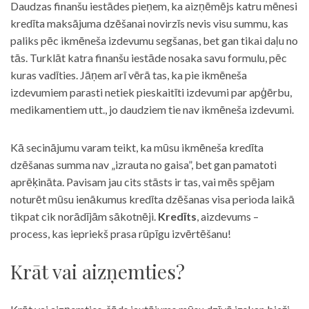
Daudzas finanšu iestādes pieņem, ka aizņēmējs katru mēnesi
kredīta maksājuma dzēšanai novirzīs nevis visu summu, kas
paliks pēc ikmēneša izdevumu segšanas, bet gan tikai daļu no
tās. Turklāt katra finanšu iestāde nosaka savu formulu, pēc
kuras vadīties. Jāņem arī vērā tas, ka pie ikmēneša
izdevumiem parasti netiek pieskaitīti izdevumi par apģērbu,
medikamentiem utt., jo daudziem tie nav ikmēneša izdevumi.
Kā secinājumu varam teikt, ka mūsu ikmēneša kredīta
dzēšanas summa nav „izrauta no gaisa”, bet gan pamatoti
aprēķināta. Pavisam jau cits stāsts ir tas, vai mēs spējam
noturēt mūsu ienākumus kredīta dzēšanas visa perioda laikā
tikpat cik norādījām sākotnēji.
Kredīts
, aizdevums –
process, kas iepriekš prasa rūpīgu izvērtēšanu!
Krāt vai aizņemties?