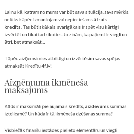
Lai nu kā, katram no mums var būt sava situācija, savs mērķis,
nolūks kāpēc izmantojam vai nepieciešams
ātrais
kredīts.
Tas būtiskākais, svarīgākais ir spēt visu kārtīgi
izvērtēt un tikai tad rīkoties. Jo zinām, ka paņemt ir viegli un
ātri, bet atmaksāt…
Tāpēc aizņemsimies atbildīgi un izvērtēsim savas spējas
atmaksāt Kredītu 4f.lv!
Aizņēmuma ikmēneša
maksājums
Kāds ir maksimāli pieļaujamais kredīts,
aizdevums
summas
izteiksmē? Un kāda ir tā ikmēneša dzēšanas summa?
Visbiežāk finanšu iestādes pielieto elementāru un viegli