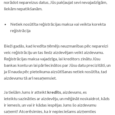
norādot nepareizus datus, Jūs pakļaujat sevi nevajadzīgām,
liekām nepatikšanām.
Netiek nosūtīta reģistrācijas maksa vai veikta korekta
reģistrācija
Bieži gadās, kad kredīta ņēmējs neuzmanības pēc nepareizi
veic reģistrāciju un tas liedz aizdevējam veikt aizdevumu.
Reģistrācijas maksa vajadzīga, lai kreditors zinātu Jūsu
bankas kontu un lai pārliecinātos par Jūsu datu precizitāti, un
ja šī nauda pēc pieteikuma aizsūtīšanas netiek nosūtīta, tad
aizdevumu tā arī nesaņemsiet.
Ja tiešām Jums ir atteikt
kredīts
, aizdevums, es
ieteiktu sazināties ar aizdevēju, un mēģināt noskaidrot, kāds
ir iemesls, un vai ir kādas iespējas Jums šo aizdevumu
saņemt! Atcerēsimies, ka ir nepieciešams aizņemties