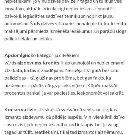
nepietiekami, jo viņu dzīves devīze ir tagad un tūlīt un visu
inovatīvo, aktuālo. Vienlaicīgi nepieciešams remontēt
dzīvokli, iegādāties sadzīves tehniku un nopirkt jaunu
automašīnu. Šāds dzīves stila veids nonāk pie tā, ka, kredīta
maksājumi pārsniedz ikmēneša ienākumus, un parādu slogs
paliek lielāks un lielāks.
Apdomīgie
: šo kategoriju cilvēkiem
vārds
aizdevums
,
kredīts
, ir apkaunojoši un nepieņemami.
Uzskata, ka tas ir zaudējums. Nespēja tikt galā bez citu
palīdzības – tā gluži nav problēma, bet gan fakts, ka
aizdevums ir pārāk dārgs prieks viņiem. Kāpēc maksāt
procentus bankai, ja var paciesties, ieekonomēt vai sakrāt.
Konservatīvie
: tik skaistā svešvārdā sevi sauc tie, kas
izmanto aizdevumu kā pēdējo iespēju. Viņi vienkārši dzīvo
savu dzīvi, ja ir nepieciešamība, tad ietaupīs, bet ja vajag
tagad un tūlīt, neatliekami, tikai tad izmantos aizņēmumu,