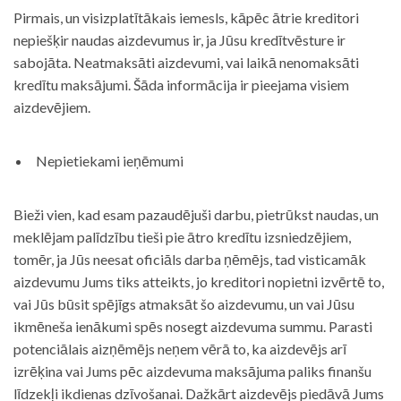
Pirmais, un visizplatītākais iemesls, kāpēc ātrie kreditori
nepiešķir naudas aizdevumus ir, ja Jūsu kredītvēsture ir
sabojāta. Neatmaksāti aizdevumi, vai laikā nenomaksāti
kredītu maksājumi. Šāda informācija ir pieejama visiem
aizdevējiem.
Nepietiekami ieņēmumi
Bieži vien, kad esam pazaudējuši darbu, pietrūkst naudas, un
meklējam palīdzību tieši pie ātro kredītu izsniedzējiem,
tomēr, ja Jūs neesat oficiāls darba ņēmējs, tad visticamāk
aizdevumu Jums tiks atteikts, jo kreditori nopietni izvērtē to,
vai Jūs būsit spējīgs atmaksāt šo aizdevumu, un vai Jūsu
ikmēneša ienākumi spēs nosegt aizdevuma summu. Parasti
potenciālais aizņēmējs neņem vērā to, ka aizdevējs arī
izrēķina vai Jums pēc aizdevuma maksājuma paliks finanšu
līdzekļi ikdienas dzīvošanai. Dažkārt aizdevējs piedāvā Jums