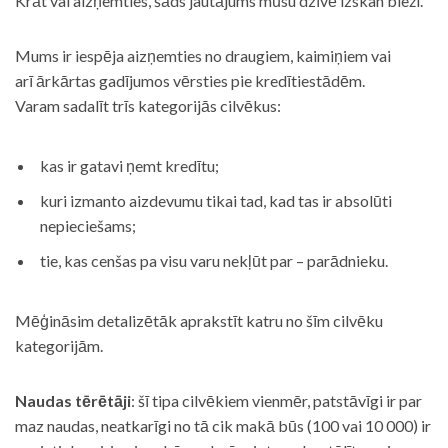
Krāt vai aizņemties, šāds jautājums mūsu dzīvē izskan bieži.
Mums ir iespēja aizņemties no draugiem, kaimiņiem vai
arī ārkārtas gadījumos vērsties pie kredītiestādēm.
Varam sadalīt trīs kategorijās cilvēkus:
kas ir gatavi ņemt kredītu;
kuri izmanto aizdevumu tikai tad, kad tas ir absolūti
nepieciešams;
tie, kas cenšas pa visu varu nekļūt par – parādnieku.
Mēģināsim detalizētāk aprakstīt katru no šīm cilvēku
kategorijām.
Naudas tērētāji
: šī tipa cilvēkiem vienmēr, patstāvīgi ir par
maz naudas, neatkarīgi no tā cik makā būs (100 vai 10 000) ir