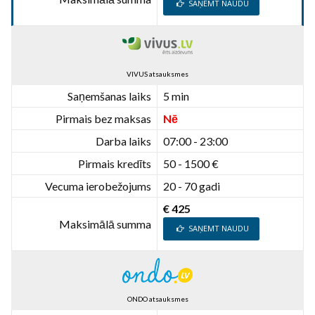
SAŅEMT NAUDU
VIVUS atsauksmes
Saņemšanas laiks
5 min
Pirmais bez maksas
Nē
Darba laiks
07:00 - 23:00
Pirmais kredīts
50 - 1500 €
Vecuma ierobežojums
20 - 70 gadi
€ 425
Maksimālā summa
SAŅEMT NAUDU
ONDO atsauksmes