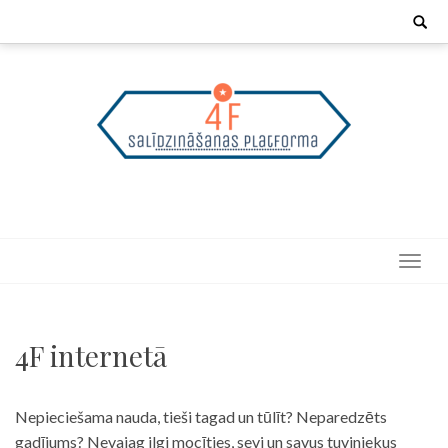
Skip
Search
for:
to
content
4F internetā
Nepieciešama nauda, tieši tagad un tūlīt? Neparedzēts
gadījums? Nevajag ilgi mocīties, sevi un savus tuviniekus