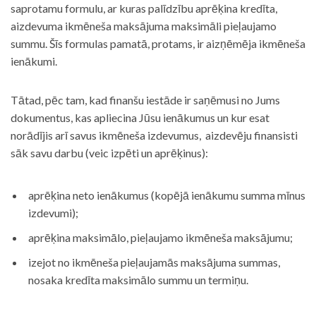
saprotamu formulu, ar kuras palīdzību aprēķina kredīta,
aizdevuma ikmēneša maksājuma maksimāli pieļaujamo
summu. Šīs formulas pamatā, protams, ir aizņēmēja ikmēneša
ienākumi.
Tātad, pēc tam, kad finanšu iestāde ir saņēmusi no Jums
dokumentus, kas apliecina Jūsu ienākumus un kur esat
norādījis arī savus ikmēneša izdevumus, aizdevēju finansisti
sāk savu darbu (veic izpēti un aprēķinus):
aprēķina neto ienākumus (kopējā ienākumu summa mīnus
izdevumi);
aprēķina maksimālo, pieļaujamo ikmēneša maksājumu;
izejot no ikmēneša pieļaujamās maksājuma summas,
nosaka kredīta maksimālo summu un termiņu.