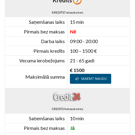
KREDITS7 atsauksmes
Saņemšanas laiks
15 min
Pirmais bez maksas
Nē
Darba laiks
09:00 - 20:00
Pirmais kredīts
100 – 1500 €
Vecuma ierobežojums
21 - 65 gadi
€ 1500
Maksimālā summa
SAŅEMT NAUDU
CREDIT24 atsauksmes
Saņemšanas laiks
10 min
Pirmais bez maksas
Jā