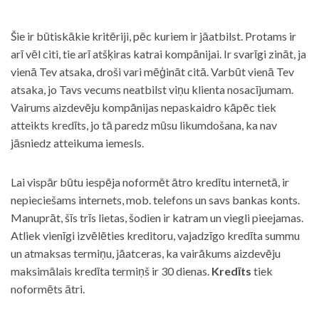
Šie ir būtiskākie kritēriji, pēc kuriem ir jāatbilst. Protams ir
arī vēl citi, tie arī atšķiras katrai kompānijai. Ir svarīgi zināt, ja
vienā Tev atsaka, droši vari mēģināt citā. Varbūt vienā Tev
atsaka, jo Tavs vecums neatbilst viņu klienta nosacījumam.
Vairums aizdevēju kompānijas nepaskaidro kāpēc tiek
atteikts kredīts, jo tā paredz mūsu likumdošana, ka nav
jāsniedz atteikuma iemesls.
Lai vispār būtu iespēja noformēt ātro kredītu internetā, ir
nepieciešams internets, mob. telefons un savs bankas konts.
Manuprāt, šīs trīs lietas, šodien ir katram un viegli pieejamas.
Atliek vienīgi izvēlēties kreditoru, vajadzīgo kredīta summu
un atmaksas termiņu, jāatceras, ka vairākums aizdevēju
maksimālais kredīta termiņš ir 30 dienas.
Kredīts
tiek
noformēts ātri.