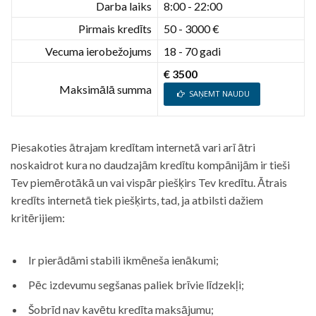
Darba laiks
8:00 - 22:00
Pirmais kredīts
50 - 3000 €
Vecuma ierobežojums
18 - 70 gadi
€ 3500
Maksimālā summa
SAŅEMT NAUDU
Piesakoties ātrajam kredītam internetā vari arī ātri
noskaidrot kura no daudzajām kredītu kompānijām ir tieši
Tev piemērotākā un vai vispār piešķirs Tev kredītu. Ātrais
kredīts internetā tiek piešķirts, tad, ja atbilsti dažiem
kritērijiem:
Ir pierādāmi stabili ikmēneša ienākumi;
Pēc izdevumu segšanas paliek brīvie līdzekļi;
Šobrīd nav kavētu kredīta maksājumu;