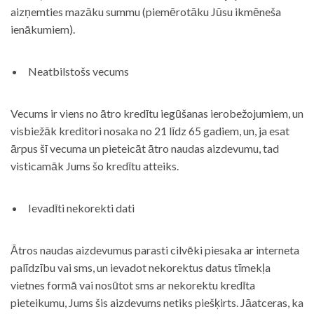
aizņemties mazāku summu (piemērotāku Jūsu ikmēneša
ienākumiem).
Neatbilstošs vecums
Vecums ir viens no ātro kredītu iegūšanas ierobežojumiem, un
visbiežāk kreditori nosaka no 21 līdz 65 gadiem, un, ja esat
ārpus šī vecuma un pieteicāt ātro naudas aizdevumu, tad
visticamāk Jums šo kredītu atteiks.
Ievadīti nekorekti dati
Ātros naudas aizdevumus parasti cilvēki piesaka ar interneta
palīdzību vai sms, un ievadot nekorektus datus tīmekļa
vietnes formā vai nosūtot sms ar nekorektu kredīta
pieteikumu, Jums šis aizdevums netiks piešķirts. Jāatceras, ka