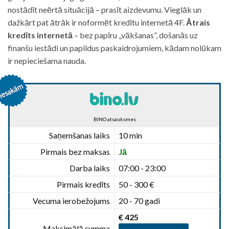
nostādīt neērtā situācijā – prasīt aizdevumu. Vieglāk un
dažkārt pat ātrāk ir noformēt kredītu internetā 4F.
Ātrais
kredīts internetā
– bez papīru „vākšanas”, došanās uz
finanšu iestādi un papildus paskaidrojumiem, kādam nolūkam
ir nepieciešama nauda.
BINO atsauksmes
Saņemšanas laiks
10 min
Pirmais bez maksas
Jā
Darba laiks
07:00 - 23:00
Pirmais kredīts
50 - 300 €
Vecuma ierobežojums
20 - 70 gadi
€ 425
Maksimālā summa