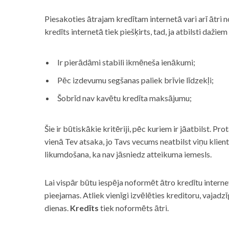
Piesakoties ātrajam kredītam internetā vari arī ātri 
kredīts internetā tiek piešķirts, tad, ja atbilsti dažiem
Ir pierādāmi stabili ikmēneša ienākumi;
Pēc izdevumu segšanas paliek brīvie līdzekļi;
Šobrīd nav kavētu kredīta maksājumu;
Šie ir būtiskākie kritēriji, pēc kuriem ir jāatbilst. Pro
vienā Tev atsaka, jo Tavs vecums neatbilst viņu klie
likumdošana, ka nav jāsniedz atteikuma iemesls.
Lai vispār būtu iespēja noformēt ātro kredītu internet
pieejamas. Atliek vienīgi izvēlēties kreditoru, vaja
dienas.
Kredīts
tiek noformēts ātri.