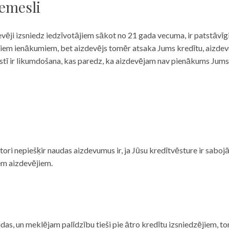
iemesli
evēji izsniedz iedzīvotājiem sākot no 21 gada vecuma, ir patstāvīg
ulāriem ienākumiem, bet aizdevējs tomēr atsaka Jums kredītu, aizde
 valstī ir likumdošana, kas paredz, ka aizdevējam nav pienākums Jum
ditori nepiešķir naudas aizdevumus ir, ja Jūsu kredītvēsture ir sab
em aizdevējiem.
das, un meklējam palīdzību tieši pie ātro kredītu izsniedzējiem, to