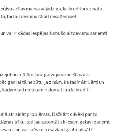
eģistrācijas maksa vajadzīga, lai kreditors zinātu
īta, tad aizdevumu tā arī nesaņemsiet.
s, un vai ir kādas iespējas Jums šo aizdevumu saņemt!
izejot no mājām, bez galvojuma un ķīlas utt.
gan lai tā nebūtu, ja zinām, ka tas ir ātri, ērti un
m, kādam tad nolūkam ir domāti ātrie kredīti
miņā atrisināt problēmas. Dažkārt cilvēki par to
lāmas triku, tad jau automātiski esam gatavi paņemt
ciešams un vai spēsim to savlaicīgi atmaksāt?