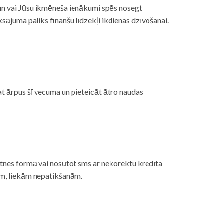
, un vai Jūsu ikmēneša ienākumi spēs nosegt
ājuma paliks finanšu līdzekļi ikdienas dzīvošanai.
at ārpus šī vecuma un pieteicāt ātro naudas
etnes formā vai nosūtot sms ar nekorektu kredīta
gām, liekām nepatikšanām.