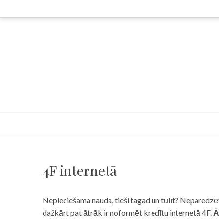
Skip
to
content
4F internetā
Nepieciešama nauda, tieši tagad un tūlīt? Neparedzēts
dažkārt pat ātrāk ir noformēt kredītu internetā 4F.
Ā