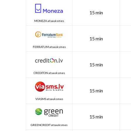
15 min
MONEZA atsauksmes
15 min
FERRATUM atsauksmes
15 min
CREDITON atsauksmes
15 min
VIASMS atsauksmes
15 min
GREENCREDIT atsauksmes