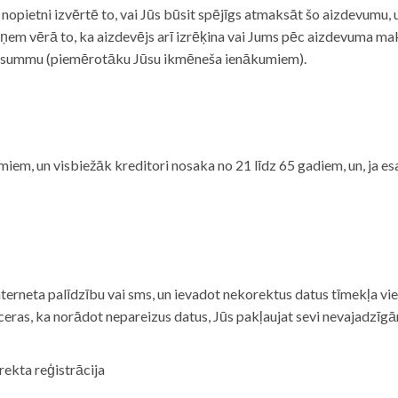
i nopietni izvērtē to, vai Jūs būsit spējīgs atmaksāt šo aizdevumu
m vērā to, ka aizdevējs arī izrēķina vai Jums pēc aizdevuma maks
 summu (piemērotāku Jūsu ikmēneša ienākumiem).
iem, un visbiežāk kreditori nosaka no 21 līdz 65 gadiem, un, ja es
nterneta palīdzību vai sms, un ievadot nekorektus datus tīmekļa vi
tceras, ka norādot nepareizus datus, Jūs pakļaujat sevi nevajadzī
rekta reģistrācija