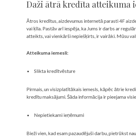
Daži ātrā kredīta atteikuma 
Ātros kredītus, aizdevumus internetā parasti 4F aizd
vai ķīla. Pastāv arī iespēja, ka Jums ir darbs ar reg
atteikts, vai vienkārši nepiešķirts, ir vairāki. Mūsu
Atteikuma iemesli:
Slikta kredītvēsture
Pirmais, un visizplatītākais iemesls, kāpēc ātrie kre
kredītu maksājumi. Šāda informācija ir pieejama visi
Nepietiekami ieņēmumi
Bieži vien, kad esam pazaudējuši darbu, pietrūkst nau