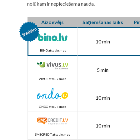
nolūkam ir nepieciešama nauda.
Aizdevējs
Saņemšanas laiks
Pi
10 min
BINO atsauksmes
5 min
VIVUS atsauksmes
10 min
ONDO atsauksmes
10 min
SMSCREDIT atsauksmes