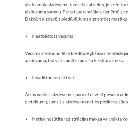
visticamāk aizdevumu Jums tiks atteikts, jo kreditor
aizdevuma summu. Parasti potenciālais aizņēmējs neņe
Dažkārt aizdevējs piedāvā Jums aizņemties mazāku
Neatbilstošs vecums
Vecums ir viens no ātro kredītu iegūšanas ierobežojum
aizdevumu, tad visticamāk Jums šo kredītu atteiks.
Ievadīti nekorekti dati
Ātros naudas aizdevumus parasti cilvēki piesaka ar i
pieteikumu, Jums šis aizdevums netiks piešķirts. Jāa
Netiek nosūtīta reģistrācijas maksa vai veikta ko