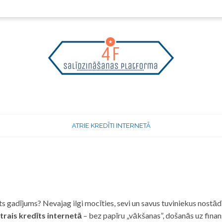
ATRIE KREDĪTI INTERNETĀ
 gadījums? Nevajag ilgi mocīties, sevi un savus tuviniekus nostādī
trais kredīts internetā
– bez papīru „vākšanas”, došanās uz fina