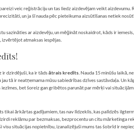
eizi veic reģistrāciju un tas liedz aizdevējam veikt aizdevumu. R
recizitāti, un ja šī nauda pēc pieteikuma aizsūtīšanas netiek nosūt
iktu sazināties ar aizdevēju, un mēģināt noskaidrot, kāds ir iemesl
, izvērtējot atmaksas iespējas.
dīts!
 ir dzirdējuši, ka ir tāds
ātrais kredīts
. Nauda 15 minūšu laikā, ne
u jau tā ir neatņemama mūsu sabiedrības dzīves sastāvdaļa. Un kāpēc 
ās iezīmes, bet šoreiz gan gribētos parunāt par mērķi vai situācijā
s tikai ārkārtas gadījumiem, tas nav līdzeklis, kas palīdzēs ilgter
zirdi reklāmu par bezmaksas, bezprocentu un citu mārketinga rek
visu situācijas nopietnību, izanalizējuši mums tas šobrīd ir nepie