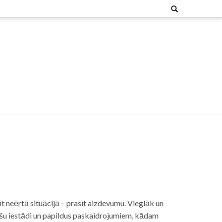
Search
for:
t neērtā situācijā – prasīt aizdevumu. Vieglāk un
nšu iestādi un papildus paskaidrojumiem, kādam