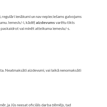
i, regulāri ienākumi un nav nepieciešams galvojums
vumu. Iemesls/-i, kādēļ
aizdevums
varētu tikts
s paskaidrot vai minēt atteikuma iemeslu/-s.
ojāta. Neatmaksāti aizdevumi, vai laikā nenomaksāti
mēr, ja Jūs neesat oficiāls darba ņēmējs, tad