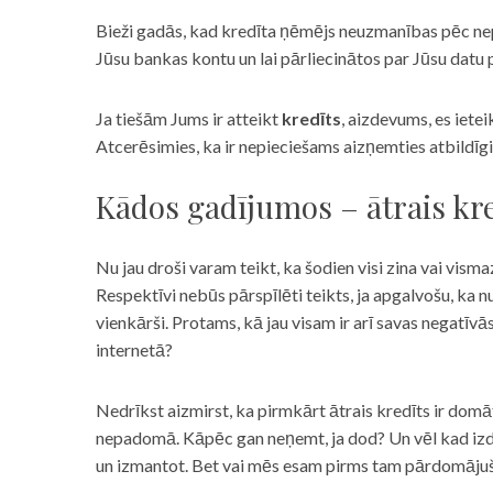
Bieži gadās, kad kredīta ņēmējs neuzmanības pēc nepar
Jūsu bankas kontu un lai pārliecinātos par Jūsu datu p
Ja tiešām Jums ir atteikt
kredīts
, aizdevums, es iete
Atcerēsimies, ka ir nepieciešams aizņemties atbildīgi
Kādos gadījumos – ātrais kre
Nu jau droši varam teikt, ka šodien visi zina vai vismaz
Respektīvi nebūs pārspīlēti teikts, ja apgalvošu, ka n
vienkārši. Protams, kā jau visam ir arī savas negatīv
internetā?
Nedrīkst aizmirst, ka pirmkārt ātrais kredīts ir domāt
nepadomā. Kāpēc gan neņemt, ja dod? Un vēl kad izd
un izmantot. Bet vai mēs esam pirms tam pārdomājuši 