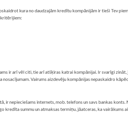
noskaidrot kura no daudzajām kredītu kompānijām ir tieši Tev piemē
 kritērijiem:
tams ir arī vēl citi, tie arī atšķiras katrai kompānijai. Ir svarīgi zin
nta nosacījumam. Vairums aizdevēju kompānijas nepaskaidro kāpēc t
ā, ir nepieciešams internets, mob. telefons un savs bankas konts. Ma
dzīgo kredīta summu un atmaksas termiņu, jāatceras, ka vairākums a