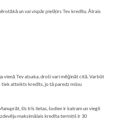
rotākā un vai vispār piešķirs Tev kredītu. Ātrais
āt, ja vienā Tev atsaka, droši vari mēģināt citā. Varbūt
iek atteikts kredīts, jo tā paredz mūsu
nuprāt, šīs trīs lietas, šodien ir katram un viegli
izdevēju maksimālais kredīta termiņš ir 30