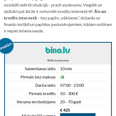
nostādīt neērtā situācijā – prasīt aizdevumu. Vieglāk un
dažkārt pat ātrāk ir noformēt kredītu internetā 4F.
Ātrais
kredīts internetā
– bez papīru „vākšanas”, došanās uz
finanšu iestādi un papildus paskaidrojumiem, kādam nolūkam
ir nepieciešama nauda.
BINO atsauksmes
Saņemšanas laiks
10 min
Pirmais bez maksas
Jā
Darba laiks
07:00 - 23:00
Pirmais kredīts
50 - 300 €
Vecuma ierobežojums
20 - 70 gadi
€ 425
Maksimālā summa