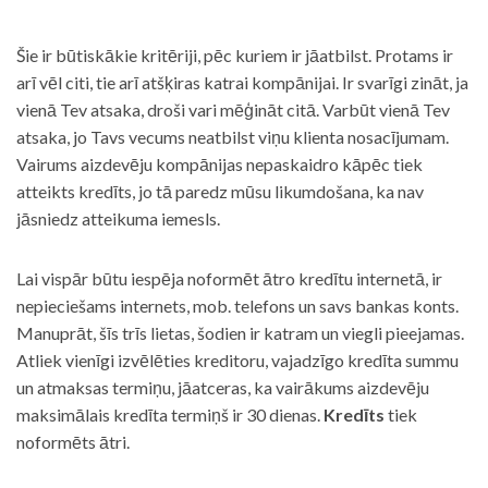
Šie ir būtiskākie kritēriji, pēc kuriem ir jāatbilst. Protams ir
arī vēl citi, tie arī atšķiras katrai kompānijai. Ir svarīgi zināt, ja
vienā Tev atsaka, droši vari mēģināt citā. Varbūt vienā Tev
atsaka, jo Tavs vecums neatbilst viņu klienta nosacījumam.
Vairums aizdevēju kompānijas nepaskaidro kāpēc tiek
atteikts kredīts, jo tā paredz mūsu likumdošana, ka nav
jāsniedz atteikuma iemesls.
Lai vispār būtu iespēja noformēt ātro kredītu internetā, ir
nepieciešams internets, mob. telefons un savs bankas konts.
Manuprāt, šīs trīs lietas, šodien ir katram un viegli pieejamas.
Atliek vienīgi izvēlēties kreditoru, vajadzīgo kredīta summu
un atmaksas termiņu, jāatceras, ka vairākums aizdevēju
maksimālais kredīta termiņš ir 30 dienas.
Kredīts
tiek
noformēts ātri.