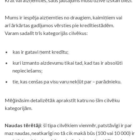
Krāt vai aizņemties, šāds jautājums mūsu dzīvē izskan bieži.
Mums ir iespēja aizņemties no draugiem, kaimiņiem vai
arī ārkārtas gadījumos vērsties pie kredītiestādēm.
Varam sadalīt trīs kategorijās cilvēkus:
kas ir gatavi ņemt kredītu;
kuri izmanto aizdevumu tikai tad, kad tas ir absolūti
nepieciešams;
tie, kas cenšas pa visu varu nekļūt par – parādnieku.
Mēģināsim detalizētāk aprakstīt katru no šīm cilvēku
kategorijām.
Naudas tērētāji
: šī tipa cilvēkiem vienmēr, patstāvīgi ir par
maz naudas, neatkarīgi no tā cik makā būs (100 vai 10 000) ir