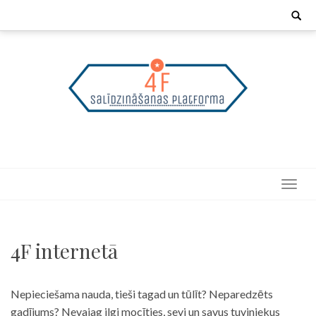
Skip
Search
for:
to
content
4F internetā
Nepieciešama nauda, tieši tagad un tūlīt? Neparedzēts
gadījums? Nevajag ilgi mocīties, sevi un savus tuviniekus