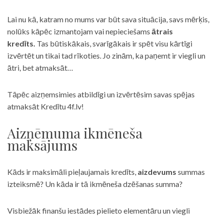
Lai nu kā, katram no mums var būt sava situācija, savs mērķis,
nolūks kāpēc izmantojam vai nepieciešams
ātrais
kredīts.
Tas būtiskākais, svarīgākais ir spēt visu kārtīgi
izvērtēt un tikai tad rīkoties. Jo zinām, ka paņemt ir viegli un
ātri, bet atmaksāt…
Tāpēc aizņemsimies atbildīgi un izvērtēsim savas spējas
atmaksāt Kredītu 4f.lv!
Aizņēmuma ikmēneša
maksājums
Kāds ir maksimāli pieļaujamais kredīts,
aizdevums
summas
izteiksmē? Un kāda ir tā ikmēneša dzēšanas summa?
Visbiežāk finanšu iestādes pielieto elementāru un viegli