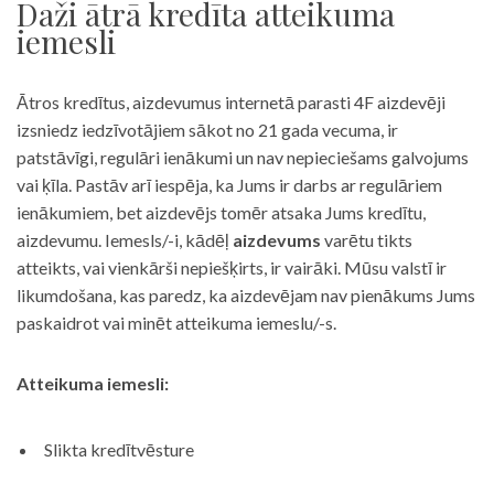
Daži ātrā kredīta atteikuma
iemesli
Ātros kredītus, aizdevumus internetā parasti 4F aizdevēji
izsniedz iedzīvotājiem sākot no 21 gada vecuma, ir
patstāvīgi, regulāri ienākumi un nav nepieciešams galvojums
vai ķīla. Pastāv arī iespēja, ka Jums ir darbs ar regulāriem
ienākumiem, bet aizdevējs tomēr atsaka Jums kredītu,
aizdevumu. Iemesls/-i, kādēļ
aizdevums
varētu tikts
atteikts, vai vienkārši nepiešķirts, ir vairāki. Mūsu valstī ir
likumdošana, kas paredz, ka aizdevējam nav pienākums Jums
paskaidrot vai minēt atteikuma iemeslu/-s.
Atteikuma iemesli:
Slikta kredītvēsture