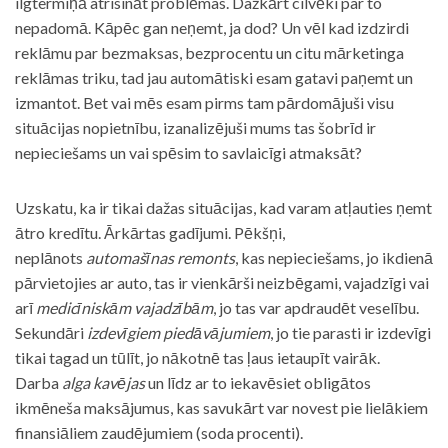
ilgtermiņā atrisināt problēmas. Dažkārt cilvēki par to
nepadomā. Kāpēc gan neņemt, ja dod? Un vēl kad izdzirdi
reklāmu par bezmaksas, bezprocentu un citu mārketinga
reklāmas triku, tad jau automātiski esam gatavi paņemt un
izmantot. Bet vai mēs esam pirms tam pārdomājuši visu
situācijas nopietnību, izanalizējuši mums tas šobrīd ir
nepieciešams un vai spēsim to savlaicīgi atmaksāt?
Uzskatu, ka ir tikai dažas situācijas, kad varam atļauties ņemt
ātro kredītu. Ārkārtas gadījumi. Pēkšņi,
neplānots
automašīnas remonts
, kas nepieciešams, jo ikdienā
pārvietojies ar auto, tas ir vienkārši neizbēgami, vajadzīgi vai
arī
medicīniskām vajadzībām
, jo tas var apdraudēt veselību.
Sekundāri
izdevīgiem piedāvājumiem
, jo tie parasti ir izdevīgi
tikai tagad un tūlīt, jo nākotnē tas ļaus ietaupīt vairāk.
Darba
alga kavējas
un līdz ar to iekavēsiet obligātos
ikmēneša maksājumus, kas savukārt var novest pie lielākiem
finansiāliem zaudējumiem (soda procenti).