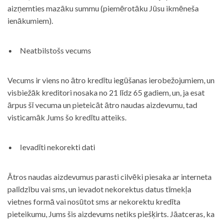
aizņemties mazāku summu (piemērotāku Jūsu ikmēneša
ienākumiem).
Neatbilstošs vecums
Vecums ir viens no ātro kredītu iegūšanas ierobežojumiem, un
visbiežāk kreditori nosaka no 21 līdz 65 gadiem, un, ja esat
ārpus šī vecuma un pieteicāt ātro naudas aizdevumu, tad
visticamāk Jums šo kredītu atteiks.
Ievadīti nekorekti dati
Ātros naudas aizdevumus parasti cilvēki piesaka ar interneta
palīdzību vai sms, un ievadot nekorektus datus tīmekļa
vietnes formā vai nosūtot sms ar nekorektu kredīta
pieteikumu, Jums šis aizdevums netiks piešķirts. Jāatceras, ka