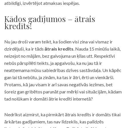
atbildīgi, izvērtējot atmaksas iespējas.
Kādos gadījumos – ātrais
kredīts!
Nu jau droši varam teikt, ka šodien visi zina vai vismaz ir
dzirdējuši, ka ir tāds
ātrais kredīts
. Nauda 15 minūšu laikā,
neizejot no mājām, bez galvojuma un ķīlas utt. Respektīvi
nebūs pārspīlēti teikts, ja apgalvošu, ka nu jau tā ir
neatņemama mūsu sabiedrības dzīves sastāvdaļa. Un kāpēc
gan lai tā nebūtu, ja zinām, ka tas ir ātri, ērti un vienkārši.
Protams, kā jau visam ir arī savas negatīvās iezīmes, bet
šoreiz gan gribētos parunāt par mērķi vai situācijām, kādam
tad nolūkam ir domāti ātrie kredīti internetā?
Nedrīkst aizmirst, ka pirmkārt ātrais kredīts ir domāts tikai
ārkārtas gadījumiem, tas nav līdzeklis, kas palīdzēs