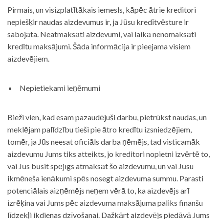
Pirmais, un visizplatītākais iemesls, kāpēc ātrie kreditori
nepiešķir naudas aizdevumus ir, ja Jūsu kredītvēsture ir
sabojāta. Neatmaksāti aizdevumi, vai laikā nenomaksāti
kredītu maksājumi. Šāda informācija ir pieejama visiem
aizdevējiem.
Nepietiekami ieņēmumi
Bieži vien, kad esam pazaudējuši darbu, pietrūkst naudas, un
meklējam palīdzību tieši pie ātro kredītu izsniedzējiem,
tomēr, ja Jūs neesat oficiāls darba ņēmējs, tad visticamāk
aizdevumu Jums tiks atteikts, jo kreditori nopietni izvērtē to,
vai Jūs būsit spējīgs atmaksāt šo aizdevumu, un vai Jūsu
ikmēneša ienākumi spēs nosegt aizdevuma summu. Parasti
potenciālais aizņēmējs neņem vērā to, ka aizdevējs arī
izrēķina vai Jums pēc aizdevuma maksājuma paliks finanšu
līdzekļi ikdienas dzīvošanai. Dažkārt aizdevējs piedāvā Jums