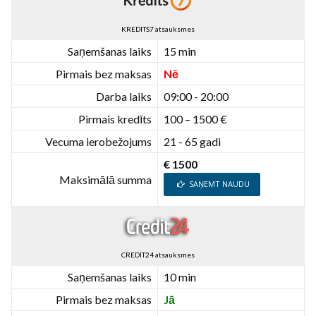
KREDITS7 atsauksmes
Saņemšanas laiks
15 min
Pirmais bez maksas
Nē
Darba laiks
09:00 - 20:00
Pirmais kredīts
100 – 1500 €
Vecuma ierobežojums
21 - 65 gadi
€ 1500
Maksimālā summa
SAŅEMT NAUDU
CREDIT24 atsauksmes
Saņemšanas laiks
10 min
Pirmais bez maksas
Jā