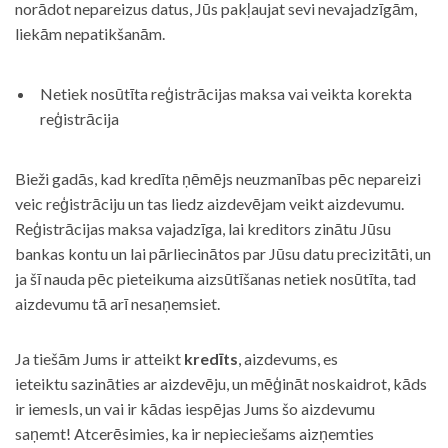
norādot nepareizus datus, Jūs pakļaujat sevi nevajadzīgām,
liekām nepatikšanām.
Netiek nosūtīta reģistrācijas maksa vai veikta korekta
reģistrācija
Bieži gadās, kad kredīta ņēmējs neuzmanības pēc nepareizi
veic reģistrāciju un tas liedz aizdevējam veikt aizdevumu.
Reģistrācijas maksa vajadzīga, lai kreditors zinātu Jūsu
bankas kontu un lai pārliecinātos par Jūsu datu precizitāti, un
ja šī nauda pēc pieteikuma aizsūtīšanas netiek nosūtīta, tad
aizdevumu tā arī nesaņemsiet.
Ja tiešām Jums ir atteikt
kredīts
, aizdevums, es
ieteiktu sazināties ar aizdevēju, un mēģināt noskaidrot, kāds
ir iemesls, un vai ir kādas iespējas Jums šo aizdevumu
saņemt! Atcerēsimies, ka ir nepieciešams aizņemties