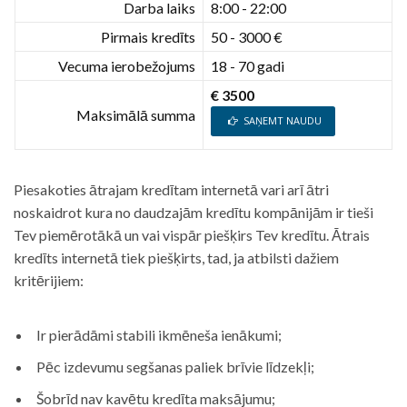
Darba laiks
8:00 - 22:00
Pirmais kredīts
50 - 3000 €
Vecuma ierobežojums
18 - 70 gadi
€ 3500
Maksimālā summa
SAŅEMT NAUDU
Piesakoties ātrajam kredītam internetā vari arī ātri
noskaidrot kura no daudzajām kredītu kompānijām ir tieši
Tev piemērotākā un vai vispār piešķirs Tev kredītu. Ātrais
kredīts internetā tiek piešķirts, tad, ja atbilsti dažiem
kritērijiem:
Ir pierādāmi stabili ikmēneša ienākumi;
Pēc izdevumu segšanas paliek brīvie līdzekļi;
Šobrīd nav kavētu kredīta maksājumu;