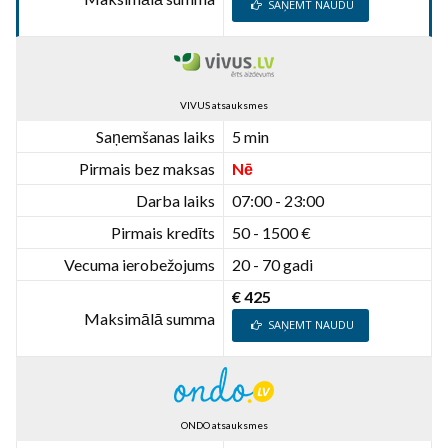
SAŅEMT NAUDU
VIVUS atsauksmes
Saņemšanas laiks
5 min
Pirmais bez maksas
Nē
Darba laiks
07:00 - 23:00
Pirmais kredīts
50 - 1500 €
Vecuma ierobežojums
20 - 70 gadi
€ 425
Maksimālā summa
SAŅEMT NAUDU
ONDO atsauksmes