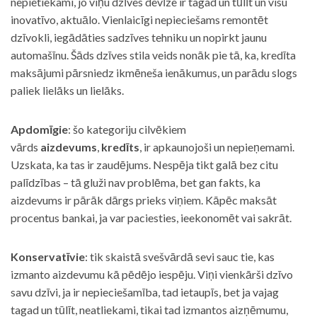
nepietiekami, jo viņu dzīves devīze ir tagad un tūlīt un visu
inovatīvo, aktuālo. Vienlaicīgi nepieciešams remontēt
dzīvokli, iegādāties sadzīves tehniku un nopirkt jaunu
automašīnu. Šāds dzīves stila veids nonāk pie tā, ka, kredīta
maksājumi pārsniedz ikmēneša ienākumus, un parādu slogs
paliek lielāks un lielāks.
Apdomīgie
: šo kategoriju cilvēkiem
vārds
aizdevums
,
kredīts
, ir apkaunojoši un nepieņemami.
Uzskata, ka tas ir zaudējums. Nespēja tikt galā bez citu
palīdzības – tā gluži nav problēma, bet gan fakts, ka
aizdevums ir pārāk dārgs prieks viņiem. Kāpēc maksāt
procentus bankai, ja var paciesties, ieekonomēt vai sakrāt.
Konservatīvie
: tik skaistā svešvārdā sevi sauc tie, kas
izmanto aizdevumu kā pēdējo iespēju. Viņi vienkārši dzīvo
savu dzīvi, ja ir nepieciešamība, tad ietaupīs, bet ja vajag
tagad un tūlīt, neatliekami, tikai tad izmantos aizņēmumu,