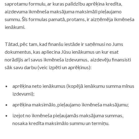
saprotamu formulu, ar kuras palīdzību aprēķina kredīta,
aizdevuma ikmēneša maksājuma maksimāli pieļaujamo
summu. Šīs formulas pamatā, protams, ir aizņēmēja ikmēneša
ienākumi.
Tātad, pēc tam, kad finanšu iestāde ir saņēmusi no Jums
dokumentus, kas apliecina Jūsu ienākumus un kur esat
norādījis arī savus ikmēneša izdevumus, aizdevēju finansisti
sāk savu darbu (veic izpēti un aprēķinus):
aprēķina neto ienākumus (kopējā ienākumu summa mīnus
izdevumi);
aprēķina maksimālo, pieļaujamo ikmēneša maksājumu;
izejot no ikmēneša pieļaujamās maksājuma summas,
nosaka kredīta maksimālo summu un termiņu.