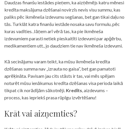
Daudzas finanšu iestādes pieņem, ka aizņēmējs katru mēnesi
kredīta maksājuma dzēšanai novirzīs nevis visu summu, kas
paliks pēc ikmēneša izdevumu segšanas, bet gan tikai daļu no
tās. Turklāt katra finanšu iestāde nosaka savu formulu, pēc
kuras vadīties. Jāņem arī vērā tas, ka pie ikmēneša
izdevumiem parasti netiek pieskaitīti izdevumi par apģērbu,
medikamentiem utt., jo daudziem tie nav ikmēneša izdevumi.
Kā secinājumu varam teikt, ka mūsu ikmēneša kredīta
dzēšanas summa nav „izrauta no gaisa”, bet gan pamatoti
aprēķināta. Pavisam jau cits stāsts ir tas, vai mēs spējam
noturēt mūsu ienākumus kredīta dzēšanas visa perioda laikā
tikpat cik norādījām sākotnēji.
Kredīts
, aizdevums –
process, kas iepriekš prasa rūpīgu izvērtēšanu!
Krāt vai aizņemties?