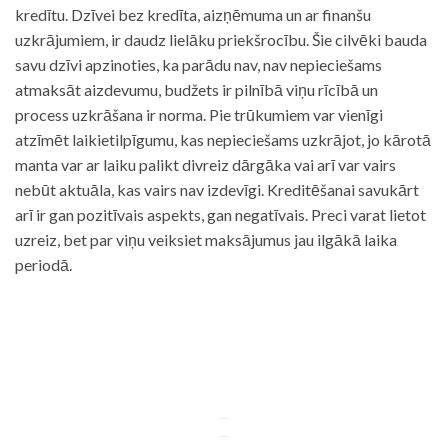
kredītu. Dzīvei bez kredīta, aizņēmuma un ar finanšu
uzkrājumiem, ir daudz lielāku priekšrocību. Šie cilvēki bauda
savu dzīvi apzinoties, ka parādu nav, nav nepieciešams
atmaksāt aizdevumu, budžets ir pilnībā viņu rīcībā un
process uzkrāšana ir norma. Pie trūkumiem var vienīgi
atzīmēt laikietilpīgumu, kas nepieciešams uzkrājot, jo kārotā
manta var ar laiku palikt divreiz dārgāka vai arī var vairs
nebūt aktuāla, kas vairs nav izdevīgi. Kreditēšanai savukārt
arī ir gan pozitīvais aspekts, gan negatīvais. Preci varat lietot
uzreiz, bet par viņu veiksiet maksājumus jau ilgākā laika
periodā.