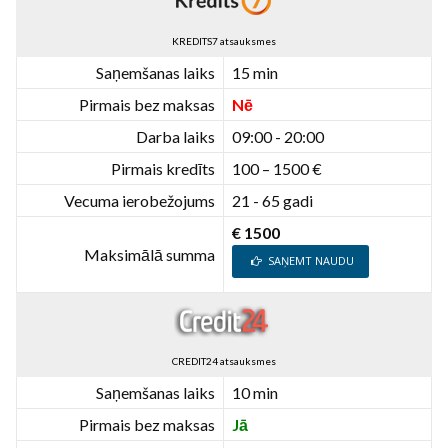
KREDITS7 atsauksmes
Saņemšanas laiks
15 min
Pirmais bez maksas
Nē
Darba laiks
09:00 - 20:00
Pirmais kredīts
100 – 1500 €
Vecuma ierobežojums
21 - 65 gadi
€ 1500
Maksimālā summa
SAŅEMT NAUDU
CREDIT24 atsauksmes
Saņemšanas laiks
10 min
Pirmais bez maksas
Jā