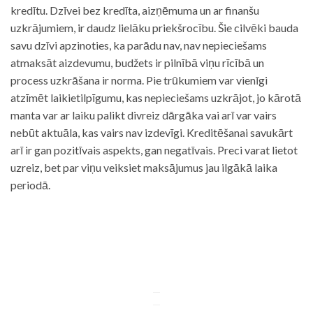
kredītu. Dzīvei bez kredīta, aizņēmuma un ar finanšu
uzkrājumiem, ir daudz lielāku priekšrocību. Šie cilvēki bauda
savu dzīvi apzinoties, ka parādu nav, nav nepieciešams
atmaksāt aizdevumu, budžets ir pilnībā viņu rīcībā un
process uzkrāšana ir norma. Pie trūkumiem var vienīgi
atzīmēt laikietilpīgumu, kas nepieciešams uzkrājot, jo kārotā
manta var ar laiku palikt divreiz dārgāka vai arī var vairs
nebūt aktuāla, kas vairs nav izdevīgi. Kreditēšanai savukārt
arī ir gan pozitīvais aspekts, gan negatīvais. Preci varat lietot
uzreiz, bet par viņu veiksiet maksājumus jau ilgākā laika
periodā.