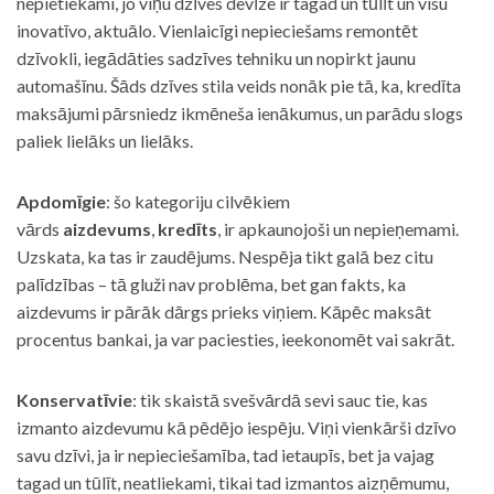
nepietiekami, jo viņu dzīves devīze ir tagad un tūlīt un visu
inovatīvo, aktuālo. Vienlaicīgi nepieciešams remontēt
dzīvokli, iegādāties sadzīves tehniku un nopirkt jaunu
automašīnu. Šāds dzīves stila veids nonāk pie tā, ka, kredīta
maksājumi pārsniedz ikmēneša ienākumus, un parādu slogs
paliek lielāks un lielāks.
Apdomīgie
: šo kategoriju cilvēkiem
vārds
aizdevums
,
kredīts
, ir apkaunojoši un nepieņemami.
Uzskata, ka tas ir zaudējums. Nespēja tikt galā bez citu
palīdzības – tā gluži nav problēma, bet gan fakts, ka
aizdevums ir pārāk dārgs prieks viņiem. Kāpēc maksāt
procentus bankai, ja var paciesties, ieekonomēt vai sakrāt.
Konservatīvie
: tik skaistā svešvārdā sevi sauc tie, kas
izmanto aizdevumu kā pēdējo iespēju. Viņi vienkārši dzīvo
savu dzīvi, ja ir nepieciešamība, tad ietaupīs, bet ja vajag
tagad un tūlīt, neatliekami, tikai tad izmantos aizņēmumu,