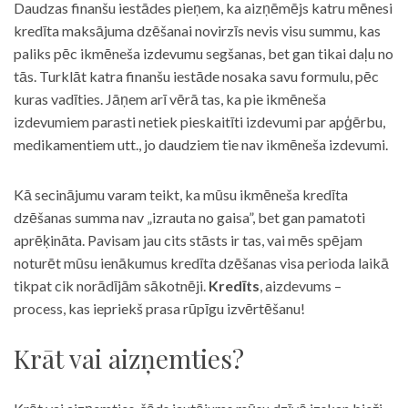
Daudzas finanšu iestādes pieņem, ka aizņēmējs katru mēnesi
kredīta maksājuma dzēšanai novirzīs nevis visu summu, kas
paliks pēc ikmēneša izdevumu segšanas, bet gan tikai daļu no
tās. Turklāt katra finanšu iestāde nosaka savu formulu, pēc
kuras vadīties. Jāņem arī vērā tas, ka pie ikmēneša
izdevumiem parasti netiek pieskaitīti izdevumi par apģērbu,
medikamentiem utt., jo daudziem tie nav ikmēneša izdevumi.
Kā secinājumu varam teikt, ka mūsu ikmēneša kredīta
dzēšanas summa nav „izrauta no gaisa”, bet gan pamatoti
aprēķināta. Pavisam jau cits stāsts ir tas, vai mēs spējam
noturēt mūsu ienākumus kredīta dzēšanas visa perioda laikā
tikpat cik norādījām sākotnēji.
Kredīts
, aizdevums –
process, kas iepriekš prasa rūpīgu izvērtēšanu!
Krāt vai aizņemties?