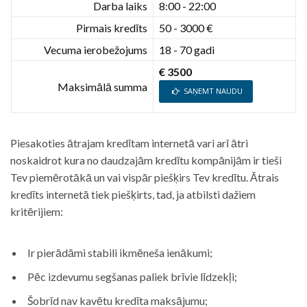
Darba laiks
8:00 - 22:00
Pirmais kredīts
50 - 3000 €
Vecuma ierobežojums
18 - 70 gadi
€ 3500
Maksimālā summa
SAŅEMT NAUDU
Piesakoties ātrajam kredītam internetā vari arī ātri
noskaidrot kura no daudzajām kredītu kompānijām ir tieši
Tev piemērotākā un vai vispār piešķirs Tev kredītu. Ātrais
kredīts internetā tiek piešķirts, tad, ja atbilsti dažiem
kritērijiem:
Ir pierādāmi stabili ikmēneša ienākumi;
Pēc izdevumu segšanas paliek brīvie līdzekļi;
Šobrīd nav kavētu kredīta maksājumu;