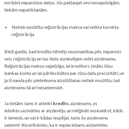
norādot nepareizus datus, Jūs pakļaujat sevi nevajadzīgām,
liekām nepatikšanām.
Netiek nosūtīta reģistrācijas maksa vai veikta korekta
reģistrācija
Bieži gadās, kad kredīta ņēmējs neuzmanības pēc nepareizi
veic reģistrāciju un tas liedz aizdevējam veikt aizdevumu.
Reģistrācijas maksa vajadzīga, lai kreditors zinātu Jūsu
bankas kontu un lai pārliecinātos par Jūsu datu precizitāti, un
ja šī nauda pēc pieteikuma aizsūtīšanas netiek nosūtīta, tad
aizdevumu tā arī nesaņemsiet.
Ja tiešām Jums ir atteikt
kredīts
, aizdevums, es
ieteiktu sazināties ar aizdevēju, un mēģināt noskaidrot, kāds
ir iemesls, un vai ir kādas iespējas Jums šo aizdevumu
saņemt! Atcerēsimies, ka ir nepieciešams aizņemties