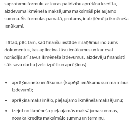
saprotamu formulu, ar kuras palīdzību aprēķina kredīta,
aizdevuma ikmēneša maksājuma maksimāli pieļaujamo
summu. Šīs formulas pamatā, protams, ir aizņēmēja ikmēneša
ienākumi.
Tātad, pēc tam, kad finanšu iestāde ir saņēmusi no Jums
dokumentus, kas apliecina Jūsu ienākumus un kur esat
norādījis arī savus ikmēneša izdevumus, aizdevēju finansisti
sāk savu darbu (veic izpēti un aprēķinus):
aprēķina neto ienākumus (kopējā ienākumu summa mīnus
izdevumi);
aprēķina maksimālo, pieļaujamo ikmēneša maksājumu;
izejot no ikmēneša pieļaujamās maksājuma summas,
nosaka kredīta maksimālo summu un termiņu.