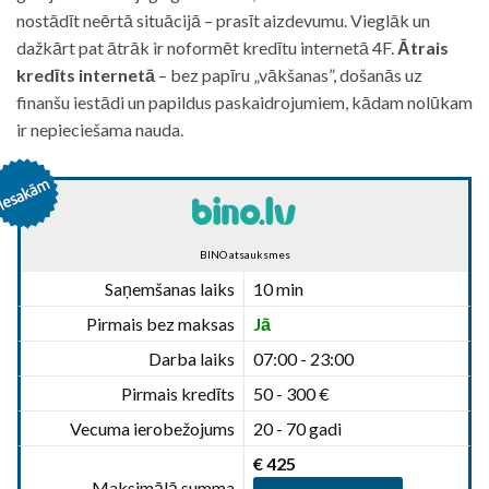
nostādīt neērtā situācijā – prasīt aizdevumu. Vieglāk un
dažkārt pat ātrāk ir noformēt kredītu internetā 4F.
Ātrais
kredīts internetā
– bez papīru „vākšanas”, došanās uz
finanšu iestādi un papildus paskaidrojumiem, kādam nolūkam
ir nepieciešama nauda.
BINO atsauksmes
Saņemšanas laiks
10 min
Pirmais bez maksas
Jā
Darba laiks
07:00 - 23:00
Pirmais kredīts
50 - 300 €
Vecuma ierobežojums
20 - 70 gadi
€ 425
Maksimālā summa