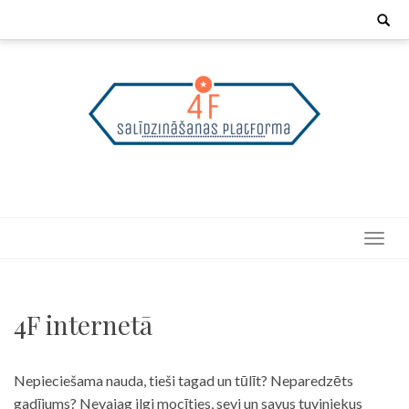
Skip
Search
for:
to
content
4F internetā
Nepieciešama nauda, tieši tagad un tūlīt? Neparedzēts
gadījums? Nevajag ilgi mocīties, sevi un savus tuviniekus