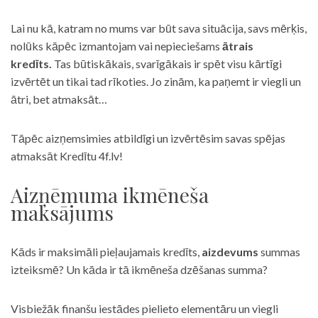
Lai nu kā, katram no mums var būt sava situācija, savs mērķis,
nolūks kāpēc izmantojam vai nepieciešams
ātrais
kredīts.
Tas būtiskākais, svarīgākais ir spēt visu kārtīgi
izvērtēt un tikai tad rīkoties. Jo zinām, ka paņemt ir viegli un
ātri, bet atmaksāt…
Tāpēc aizņemsimies atbildīgi un izvērtēsim savas spējas
atmaksāt Kredītu 4f.lv!
Aizņēmuma ikmēneša
maksājums
Kāds ir maksimāli pieļaujamais kredīts,
aizdevums
summas
izteiksmē? Un kāda ir tā ikmēneša dzēšanas summa?
Visbiežāk finanšu iestādes pielieto elementāru un viegli