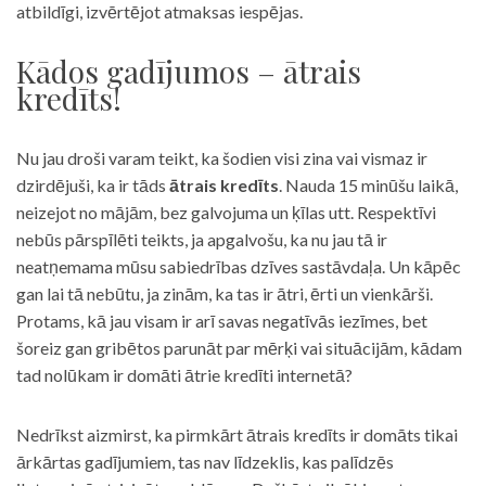
atbildīgi, izvērtējot atmaksas iespējas.
Kādos gadījumos – ātrais
kredīts!
Nu jau droši varam teikt, ka šodien visi zina vai vismaz ir
dzirdējuši, ka ir tāds
ātrais kredīts
. Nauda 15 minūšu laikā,
neizejot no mājām, bez galvojuma un ķīlas utt. Respektīvi
nebūs pārspīlēti teikts, ja apgalvošu, ka nu jau tā ir
neatņemama mūsu sabiedrības dzīves sastāvdaļa. Un kāpēc
gan lai tā nebūtu, ja zinām, ka tas ir ātri, ērti un vienkārši.
Protams, kā jau visam ir arī savas negatīvās iezīmes, bet
šoreiz gan gribētos parunāt par mērķi vai situācijām, kādam
tad nolūkam ir domāti ātrie kredīti internetā?
Nedrīkst aizmirst, ka pirmkārt ātrais kredīts ir domāts tikai
ārkārtas gadījumiem, tas nav līdzeklis, kas palīdzēs