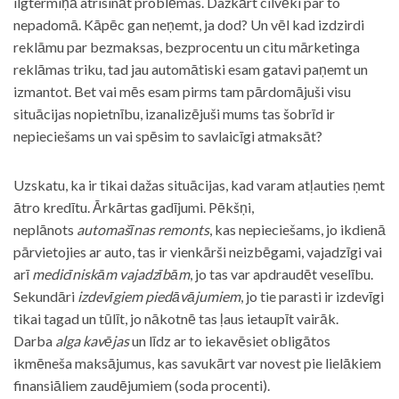
ilgtermiņā atrisināt problēmas. Dažkārt cilvēki par to
nepadomā. Kāpēc gan neņemt, ja dod? Un vēl kad izdzirdi
reklāmu par bezmaksas, bezprocentu un citu mārketinga
reklāmas triku, tad jau automātiski esam gatavi paņemt un
izmantot. Bet vai mēs esam pirms tam pārdomājuši visu
situācijas nopietnību, izanalizējuši mums tas šobrīd ir
nepieciešams un vai spēsim to savlaicīgi atmaksāt?
Uzskatu, ka ir tikai dažas situācijas, kad varam atļauties ņemt
ātro kredītu. Ārkārtas gadījumi. Pēkšņi,
neplānots
automašīnas remonts
, kas nepieciešams, jo ikdienā
pārvietojies ar auto, tas ir vienkārši neizbēgami, vajadzīgi vai
arī
medicīniskām vajadzībām
, jo tas var apdraudēt veselību.
Sekundāri
izdevīgiem piedāvājumiem
, jo tie parasti ir izdevīgi
tikai tagad un tūlīt, jo nākotnē tas ļaus ietaupīt vairāk.
Darba
alga kavējas
un līdz ar to iekavēsiet obligātos
ikmēneša maksājumus, kas savukārt var novest pie lielākiem
finansiāliem zaudējumiem (soda procenti).