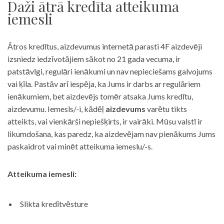
Daži ātrā kredīta atteikuma
iemesli
Ātros kredītus, aizdevumus internetā parasti 4F aizdevēji
izsniedz iedzīvotājiem sākot no 21 gada vecuma, ir
patstāvīgi, regulāri ienākumi un nav nepieciešams galvojums
vai ķīla. Pastāv arī iespēja, ka Jums ir darbs ar regulāriem
ienākumiem, bet aizdevējs tomēr atsaka Jums kredītu,
aizdevumu. Iemesls/-i, kādēļ
aizdevums
varētu tikts
atteikts, vai vienkārši nepiešķirts, ir vairāki. Mūsu valstī ir
likumdošana, kas paredz, ka aizdevējam nav pienākums Jums
paskaidrot vai minēt atteikuma iemeslu/-s.
Atteikuma iemesli:
Slikta kredītvēsture