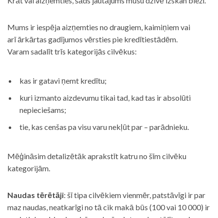
Krāt vai aizņemties, šāds jautājums mūsu dzīvē izskan bieži.
Mums ir iespēja aizņemties no draugiem, kaimiņiem vai
arī ārkārtas gadījumos vērsties pie kredītiestādēm.
Varam sadalīt trīs kategorijās cilvēkus:
kas ir gatavi ņemt kredītu;
kuri izmanto aizdevumu tikai tad, kad tas ir absolūti
nepieciešams;
tie, kas cenšas pa visu varu nekļūt par – parādnieku.
Mēģināsim detalizētāk aprakstīt katru no šīm cilvēku
kategorijām.
Naudas tērētāji
: šī tipa cilvēkiem vienmēr, patstāvīgi ir par
maz naudas, neatkarīgi no tā cik makā būs (100 vai 10 000) ir