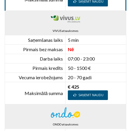
SAŅEMT NAUDU
VIVUS atsauksmes
Saņemšanas laiks
5 min
Pirmais bez maksas
Nē
Darba laiks
07:00 - 23:00
Pirmais kredīts
50 - 1500 €
Vecuma ierobežojums
20 - 70 gadi
€ 425
Maksimālā summa
SAŅEMT NAUDU
ONDO atsauksmes