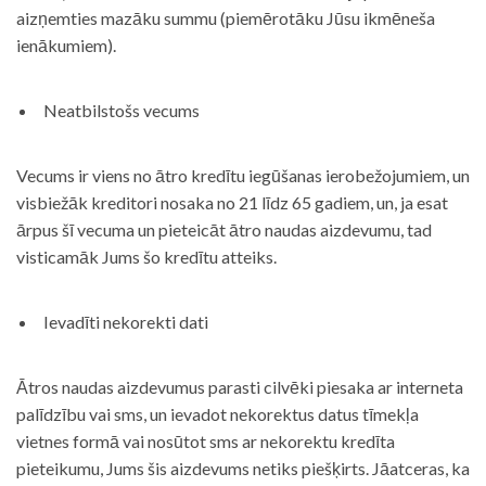
aizņemties mazāku summu (piemērotāku Jūsu ikmēneša
ienākumiem).
Neatbilstošs vecums
Vecums ir viens no ātro kredītu iegūšanas ierobežojumiem, un
visbiežāk kreditori nosaka no 21 līdz 65 gadiem, un, ja esat
ārpus šī vecuma un pieteicāt ātro naudas aizdevumu, tad
visticamāk Jums šo kredītu atteiks.
Ievadīti nekorekti dati
Ātros naudas aizdevumus parasti cilvēki piesaka ar interneta
palīdzību vai sms, un ievadot nekorektus datus tīmekļa
vietnes formā vai nosūtot sms ar nekorektu kredīta
pieteikumu, Jums šis aizdevums netiks piešķirts. Jāatceras, ka