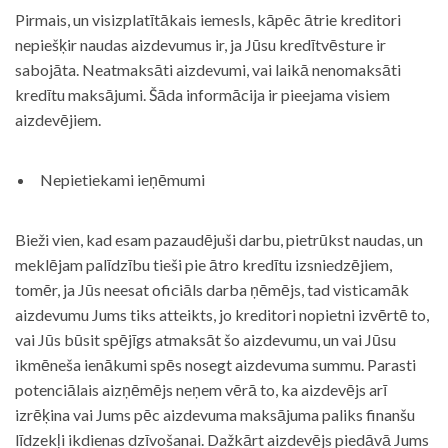
Pirmais, un visizplatītākais iemesls, kāpēc ātrie kreditori
nepiešķir naudas aizdevumus ir, ja Jūsu kredītvēsture ir
sabojāta. Neatmaksāti aizdevumi, vai laikā nenomaksāti
kredītu maksājumi. Šāda informācija ir pieejama visiem
aizdevējiem.
Nepietiekami ieņēmumi
Bieži vien, kad esam pazaudējuši darbu, pietrūkst naudas, un
meklējam palīdzību tieši pie ātro kredītu izsniedzējiem,
tomēr, ja Jūs neesat oficiāls darba ņēmējs, tad visticamāk
aizdevumu Jums tiks atteikts, jo kreditori nopietni izvērtē to,
vai Jūs būsit spējīgs atmaksāt šo aizdevumu, un vai Jūsu
ikmēneša ienākumi spēs nosegt aizdevuma summu. Parasti
potenciālais aizņēmējs neņem vērā to, ka aizdevējs arī
izrēķina vai Jums pēc aizdevuma maksājuma paliks finanšu
līdzekļi ikdienas dzīvošanai. Dažkārt aizdevējs piedāvā Jums