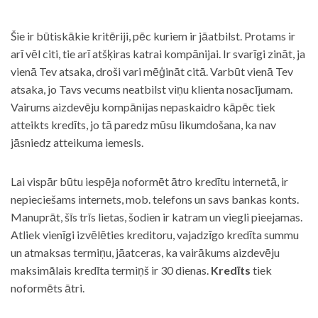
Šie ir būtiskākie kritēriji, pēc kuriem ir jāatbilst. Protams ir
arī vēl citi, tie arī atšķiras katrai kompānijai. Ir svarīgi zināt, ja
vienā Tev atsaka, droši vari mēģināt citā. Varbūt vienā Tev
atsaka, jo Tavs vecums neatbilst viņu klienta nosacījumam.
Vairums aizdevēju kompānijas nepaskaidro kāpēc tiek
atteikts kredīts, jo tā paredz mūsu likumdošana, ka nav
jāsniedz atteikuma iemesls.
Lai vispār būtu iespēja noformēt ātro kredītu internetā, ir
nepieciešams internets, mob. telefons un savs bankas konts.
Manuprāt, šīs trīs lietas, šodien ir katram un viegli pieejamas.
Atliek vienīgi izvēlēties kreditoru, vajadzīgo kredīta summu
un atmaksas termiņu, jāatceras, ka vairākums aizdevēju
maksimālais kredīta termiņš ir 30 dienas.
Kredīts
tiek
noformēts ātri.