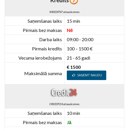
KREDITS7 atsauksmes
Saņemšanas laiks
15 min
Pirmais bez maksas
Nē
Darba laiks
09:00 - 20:00
Pirmais kredīts
100 – 1500 €
Vecuma ierobežojums
21 - 65 gadi
€ 1500
Maksimālā summa
SAŅEMT NAUDU
CREDIT24 atsauksmes
Saņemšanas laiks
10 min
Pirmais bez maksas
Jā