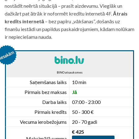
nostādīt neērtā situācijā – prasīt aizdevumu. Vieglāk un
dažkārt pat ātrāk ir noformēt kredītu internetā 4F.
Ātrais
kredīts internetā
– bez papīru „vākšanas”, došanās uz
finanšu iestādi un papildus paskaidrojumiem, kādam nolūkam
ir nepieciešama nauda.
BINO atsauksmes
Saņemšanas laiks
10 min
Pirmais bez maksas
Jā
Darba laiks
07:00 - 23:00
Pirmais kredīts
50 - 300 €
Vecuma ierobežojums
20 - 70 gadi
€ 425
Maksimālā summa