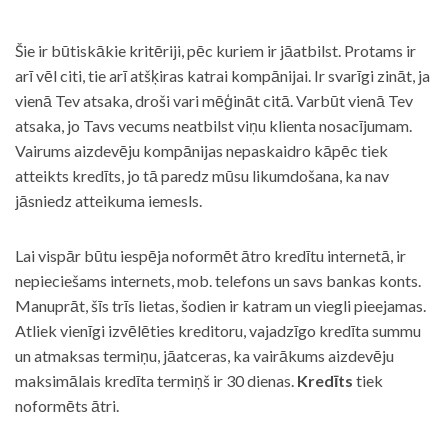
Šie ir būtiskākie kritēriji, pēc kuriem ir jāatbilst. Protams ir
arī vēl citi, tie arī atšķiras katrai kompānijai. Ir svarīgi zināt, ja
vienā Tev atsaka, droši vari mēģināt citā. Varbūt vienā Tev
atsaka, jo Tavs vecums neatbilst viņu klienta nosacījumam.
Vairums aizdevēju kompānijas nepaskaidro kāpēc tiek
atteikts kredīts, jo tā paredz mūsu likumdošana, ka nav
jāsniedz atteikuma iemesls.
Lai vispār būtu iespēja noformēt ātro kredītu internetā, ir
nepieciešams internets, mob. telefons un savs bankas konts.
Manuprāt, šīs trīs lietas, šodien ir katram un viegli pieejamas.
Atliek vienīgi izvēlēties kreditoru, vajadzīgo kredīta summu
un atmaksas termiņu, jāatceras, ka vairākums aizdevēju
maksimālais kredīta termiņš ir 30 dienas.
Kredīts
tiek
noformēts ātri.