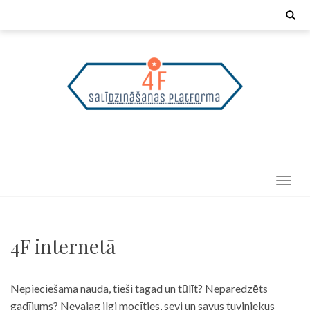
Skip
Search
for:
to
content
4F internetā
Nepieciešama nauda, tieši tagad un tūlīt? Neparedzēts
gadījums? Nevajag ilgi mocīties, sevi un savus tuviniekus