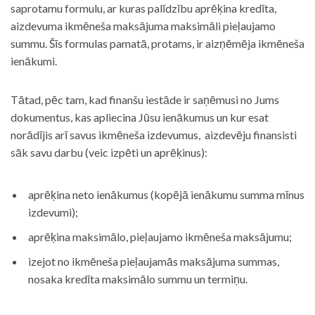
saprotamu formulu, ar kuras palīdzību aprēķina kredīta,
aizdevuma ikmēneša maksājuma maksimāli pieļaujamo
summu. Šīs formulas pamatā, protams, ir aizņēmēja ikmēneša
ienākumi.
Tātad, pēc tam, kad finanšu iestāde ir saņēmusi no Jums
dokumentus, kas apliecina Jūsu ienākumus un kur esat
norādījis arī savus ikmēneša izdevumus, aizdevēju finansisti
sāk savu darbu (veic izpēti un aprēķinus):
aprēķina neto ienākumus (kopējā ienākumu summa mīnus
izdevumi);
aprēķina maksimālo, pieļaujamo ikmēneša maksājumu;
izejot no ikmēneša pieļaujamās maksājuma summas,
nosaka kredīta maksimālo summu un termiņu.