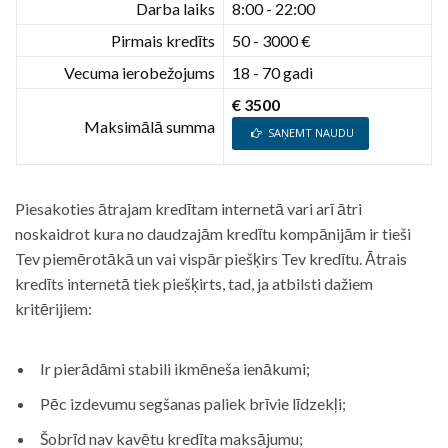
Darba laiks
8:00 - 22:00
Pirmais kredīts
50 - 3000 €
Vecuma ierobežojums
18 - 70 gadi
€ 3500
Maksimālā summa
SAŅEMT NAUDU
Piesakoties ātrajam kredītam internetā vari arī ātri
noskaidrot kura no daudzajām kredītu kompānijām ir tieši
Tev piemērotākā un vai vispār piešķirs Tev kredītu. Ātrais
kredīts internetā tiek piešķirts, tad, ja atbilsti dažiem
kritērijiem:
Ir pierādāmi stabili ikmēneša ienākumi;
Pēc izdevumu segšanas paliek brīvie līdzekļi;
Šobrīd nav kavētu kredīta maksājumu;