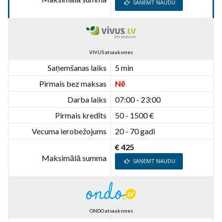
SAŅEMT NAUDU
VIVUS atsauksmes
Saņemšanas laiks
5 min
Pirmais bez maksas
Nē
Darba laiks
07:00 - 23:00
Pirmais kredīts
50 - 1500 €
Vecuma ierobežojums
20 - 70 gadi
€ 425
Maksimālā summa
SAŅEMT NAUDU
ONDO atsauksmes