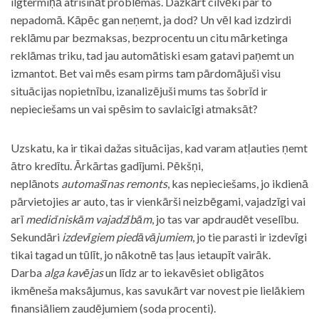
ilgtermiņā atrisināt problēmas. Dažkārt cilvēki par to
nepadomā. Kāpēc gan neņemt, ja dod? Un vēl kad izdzirdi
reklāmu par bezmaksas, bezprocentu un citu mārketinga
reklāmas triku, tad jau automātiski esam gatavi paņemt un
izmantot. Bet vai mēs esam pirms tam pārdomājuši visu
situācijas nopietnību, izanalizējuši mums tas šobrīd ir
nepieciešams un vai spēsim to savlaicīgi atmaksāt?
Uzskatu, ka ir tikai dažas situācijas, kad varam atļauties ņemt
ātro kredītu. Ārkārtas gadījumi. Pēkšņi,
neplānots
automašīnas remonts
, kas nepieciešams, jo ikdienā
pārvietojies ar auto, tas ir vienkārši neizbēgami, vajadzīgi vai
arī
medicīniskām vajadzībām
, jo tas var apdraudēt veselību.
Sekundāri
izdevīgiem piedāvājumiem
, jo tie parasti ir izdevīgi
tikai tagad un tūlīt, jo nākotnē tas ļaus ietaupīt vairāk.
Darba
alga kavējas
un līdz ar to iekavēsiet obligātos
ikmēneša maksājumus, kas savukārt var novest pie lielākiem
finansiāliem zaudējumiem (soda procenti).