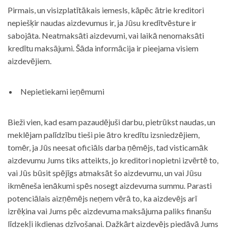
Pirmais, un visizplatītākais iemesls, kāpēc ātrie kreditori
nepiešķir naudas aizdevumus ir, ja Jūsu kredītvēsture ir
sabojāta. Neatmaksāti aizdevumi, vai laikā nenomaksāti
kredītu maksājumi. Šāda informācija ir pieejama visiem
aizdevējiem.
Nepietiekami ieņēmumi
Bieži vien, kad esam pazaudējuši darbu, pietrūkst naudas, un
meklējam palīdzību tieši pie ātro kredītu izsniedzējiem,
tomēr, ja Jūs neesat oficiāls darba ņēmējs, tad visticamāk
aizdevumu Jums tiks atteikts, jo kreditori nopietni izvērtē to,
vai Jūs būsit spējīgs atmaksāt šo aizdevumu, un vai Jūsu
ikmēneša ienākumi spēs nosegt aizdevuma summu. Parasti
potenciālais aizņēmējs neņem vērā to, ka aizdevējs arī
izrēķina vai Jums pēc aizdevuma maksājuma paliks finanšu
līdzekļi ikdienas dzīvošanai. Dažkārt aizdevējs piedāvā Jums