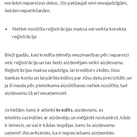
norādot nepareizus datus, Jūs pakļaujat sevi nevajadzīgām,
liekām nepatikšanām.
Netiek nosūtīta reģistrācijas maksa vai veikta korekta
reģistrācija
Bieži gadās, kad kredīta ņēmējs neuzmanības pēc nepareizi
veic reģistrāciju un tas liedz aizdevējam veikt aizdevumu.
Reģistrācijas maksa vajadzīga, lai kreditors zinātu Jūsu
bankas kontu un lai pārliecinātos par Jūsu datu precizitāti, un
ja šī nauda pēc pieteikuma aizsūtīšanas netiek nosūtīta, tad
aizdevumu tā arī nesaņemsiet.
Ja tiešām Jums ir atteikt
kredīts
, aizdevums, es
ieteiktu sazināties ar aizdevēju, un mēģināt noskaidrot, kāds
ir iemesls, un vai ir kādas iespējas Jums šo aizdevumu
saņemt! Atcerēsimies, ka ir nepieciešams aizņemties