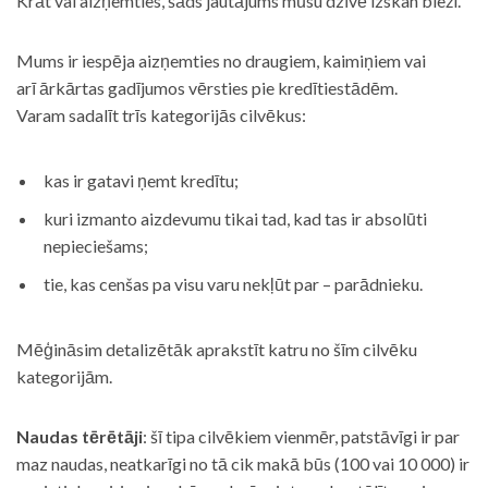
Krāt vai aizņemties, šāds jautājums mūsu dzīvē izskan bieži.
Mums ir iespēja aizņemties no draugiem, kaimiņiem vai
arī ārkārtas gadījumos vērsties pie kredītiestādēm.
Varam sadalīt trīs kategorijās cilvēkus:
kas ir gatavi ņemt kredītu;
kuri izmanto aizdevumu tikai tad, kad tas ir absolūti
nepieciešams;
tie, kas cenšas pa visu varu nekļūt par – parādnieku.
Mēģināsim detalizētāk aprakstīt katru no šīm cilvēku
kategorijām.
Naudas tērētāji
: šī tipa cilvēkiem vienmēr, patstāvīgi ir par
maz naudas, neatkarīgi no tā cik makā būs (100 vai 10 000) ir