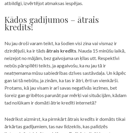
atbildīgi, izvērtējot atmaksas iespējas.
Kādos gadījumos – ātrais
kredīts!
Nu jau droši varam teikt, ka šodien visi zina vai vismaz ir
dzirdējuši, ka ir tāds
ātrais kredīts
. Nauda 15 minūšu laikā,
neizejot no mājām, bez galvojuma un ķīlas utt. Respektīvi
nebūs pārspīlēti teikts, ja apgalvošu, ka nu jau tā ir
neatņemama mūsu sabiedrības dzīves sastāvdaļa. Un kāpēc
gan lai tā nebūtu, ja zinām, ka tas ir ātri, ērti un vienkārši.
Protams, kā jau visam ir arī savas negatīvās iezīmes, bet
šoreiz gan gribētos parunāt par mērķi vai situācijām, kādam
tad nolūkam ir domāti ātrie kredīti internetā?
Nedrīkst aizmirst, ka pirmkārt ātrais kredīts ir domāts tikai
ārkārtas gadījumiem, tas nav līdzeklis, kas palīdzēs