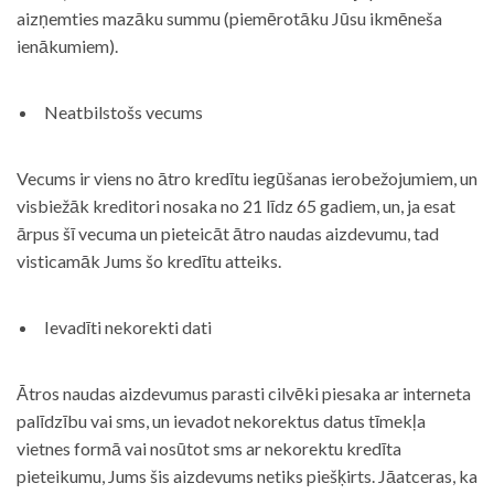
aizņemties mazāku summu (piemērotāku Jūsu ikmēneša
ienākumiem).
Neatbilstošs vecums
Vecums ir viens no ātro kredītu iegūšanas ierobežojumiem, un
visbiežāk kreditori nosaka no 21 līdz 65 gadiem, un, ja esat
ārpus šī vecuma un pieteicāt ātro naudas aizdevumu, tad
visticamāk Jums šo kredītu atteiks.
Ievadīti nekorekti dati
Ātros naudas aizdevumus parasti cilvēki piesaka ar interneta
palīdzību vai sms, un ievadot nekorektus datus tīmekļa
vietnes formā vai nosūtot sms ar nekorektu kredīta
pieteikumu, Jums šis aizdevums netiks piešķirts. Jāatceras, ka