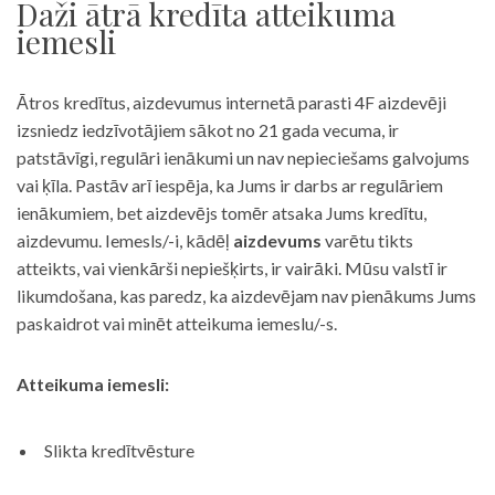
Daži ātrā kredīta atteikuma
iemesli
Ātros kredītus, aizdevumus internetā parasti 4F aizdevēji
izsniedz iedzīvotājiem sākot no 21 gada vecuma, ir
patstāvīgi, regulāri ienākumi un nav nepieciešams galvojums
vai ķīla. Pastāv arī iespēja, ka Jums ir darbs ar regulāriem
ienākumiem, bet aizdevējs tomēr atsaka Jums kredītu,
aizdevumu. Iemesls/-i, kādēļ
aizdevums
varētu tikts
atteikts, vai vienkārši nepiešķirts, ir vairāki. Mūsu valstī ir
likumdošana, kas paredz, ka aizdevējam nav pienākums Jums
paskaidrot vai minēt atteikuma iemeslu/-s.
Atteikuma iemesli:
Slikta kredītvēsture