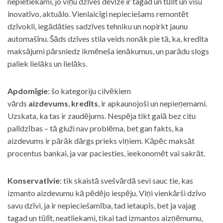
nepietiekami, jo viņu dzīves devīze ir tagad un tūlīt un visu
inovatīvo, aktuālo. Vienlaicīgi nepieciešams remontēt
dzīvokli, iegādāties sadzīves tehniku un nopirkt jaunu
automašīnu. Šāds dzīves stila veids nonāk pie tā, ka, kredīta
maksājumi pārsniedz ikmēneša ienākumus, un parādu slogs
paliek lielāks un lielāks.
Apdomīgie
: šo kategoriju cilvēkiem
vārds
aizdevums
,
kredīts
, ir apkaunojoši un nepieņemami.
Uzskata, ka tas ir zaudējums. Nespēja tikt galā bez citu
palīdzības – tā gluži nav problēma, bet gan fakts, ka
aizdevums ir pārāk dārgs prieks viņiem. Kāpēc maksāt
procentus bankai, ja var paciesties, ieekonomēt vai sakrāt.
Konservatīvie
: tik skaistā svešvārdā sevi sauc tie, kas
izmanto aizdevumu kā pēdējo iespēju. Viņi vienkārši dzīvo
savu dzīvi, ja ir nepieciešamība, tad ietaupīs, bet ja vajag
tagad un tūlīt, neatliekami, tikai tad izmantos aizņēmumu,