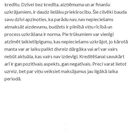
kredītu. Dzīvei bez kredīta, aizņēmuma un ar finanšu
uzkrājumiem, ir daudz lielāku priekšrocību. Šie cilvēki bauda
savu dzīvi apzinoties, ka parādu nav, nav nepieciešams
atmaksāt aizdevumu, budžets ir pilnībā viņu rīcībā un
process uzkrāšana ir norma. Pie trūkumiem var vienīgi
atzīmēt laikietilpīgumu, kas nepieciešams uzkrājot, jo kārotā
manta var ar laiku palikt divreiz dārgāka vai arī var vairs
nebūt aktuāla, kas vairs nav izdevīgi. Kreditēšanai savukārt
arī ir gan pozitīvais aspekts, gan negatīvais. Preci varat lietot
uzreiz, bet par viņu veiksiet maksājumus jau ilgākā laika
periodā.