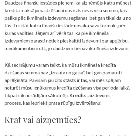
Daudzas finanšu iestādes pieņem, ka aizņēmējs katru mēnesi
kredīta maksājuma dzēšanai novirzīs nevis visu summu, kas
paliks pēc ikmēneša izdevumu segšanas, bet gan tikai daļu no
tās. Turklāt katra finanšu iestāde nosaka savu formulu, pēc
kuras vadīties. Jāņem arī vērā tas, ka pie ikmēneša
izdevumiem parasti netiek pieskaitīti izdevumi par apģērbu,
medikamentiem utt., jo daudziem tie nav ikmēneša izdevumi.
Kā secinājumu varam teikt, ka mūsu ikmēneša kredīta
dzēšanas summa nav „izrauta no gaisa”, bet gan pamatoti
aprēķināta. Pavisam jau cits stāsts ir tas, vai mēs spējam
noturēt mūsu ienākumus kredīta dzēšanas visa perioda laikā
tikpat cik norādījām sākotnēji.
Kredīts
, aizdevums –
process, kas iepriekš prasa rūpīgu izvērtēšanu!
Krāt vai aizņemties?