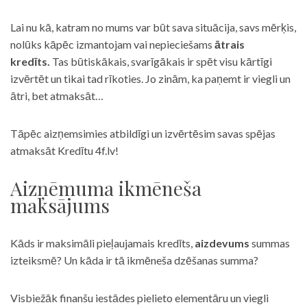
Lai nu kā, katram no mums var būt sava situācija, savs mērķis,
nolūks kāpēc izmantojam vai nepieciešams
ātrais
kredīts.
Tas būtiskākais, svarīgākais ir spēt visu kārtīgi
izvērtēt un tikai tad rīkoties. Jo zinām, ka paņemt ir viegli un
ātri, bet atmaksāt…
Tāpēc aizņemsimies atbildīgi un izvērtēsim savas spējas
atmaksāt Kredītu 4f.lv!
Aizņēmuma ikmēneša
maksājums
Kāds ir maksimāli pieļaujamais kredīts,
aizdevums
summas
izteiksmē? Un kāda ir tā ikmēneša dzēšanas summa?
Visbiežāk finanšu iestādes pielieto elementāru un viegli