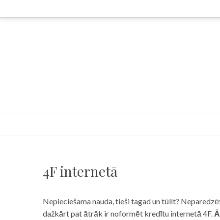
Skip
to
content
4F internetā
Nepieciešama nauda, tieši tagad un tūlīt? Neparedzēts
dažkārt pat ātrāk ir noformēt kredītu internetā 4F.
Ā