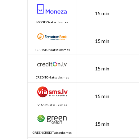
15 min
MONEZA atsauksmes
15 min
FERRATUM atsauksmes
15 min
CREDITON atsauksmes
15 min
VIASMS atsauksmes
15 min
GREENCREDIT atsauksmes