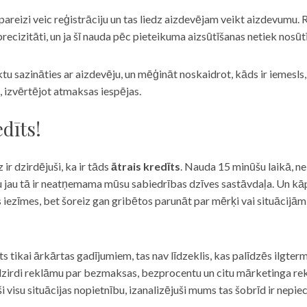
eizi veic reģistrāciju un tas liedz aizdevējam veikt aizdevumu. R
recizitāti, un ja šī nauda pēc pieteikuma aizsūtīšanas netiek nosūt
iktu sazināties ar aizdevēju, un mēģināt noskaidrot, kāds ir iemesl
, izvērtējot atmaksas iespējas.
dīts!
 ir dzirdējuši, ka ir tāds
ātrais kredīts
. Nauda 15 minūšu laikā, ne
u jau tā ir neatņemama mūsu sabiedrības dzīves sastāvdaļa. Un kāpēc 
ās iezīmes, bet šoreiz gan gribētos parunāt par mērķi vai situācijā
s tikai ārkārtas gadījumiem, tas nav līdzeklis, kas palīdzēs ilgter
zirdi reklāmu par bezmaksas, bezprocentu un citu mārketinga rek
visu situācijas nopietnību, izanalizējuši mums tas šobrīd ir nepie