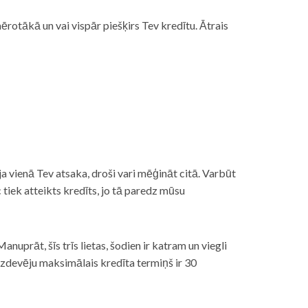
rotākā un vai vispār piešķirs Tev kredītu. Ātrais
āt, ja vienā Tev atsaka, droši vari mēģināt citā. Varbūt
iek atteikts kredīts, jo tā paredz mūsu
nuprāt, šīs trīs lietas, šodien ir katram un viegli
izdevēju maksimālais kredīta termiņš ir 30