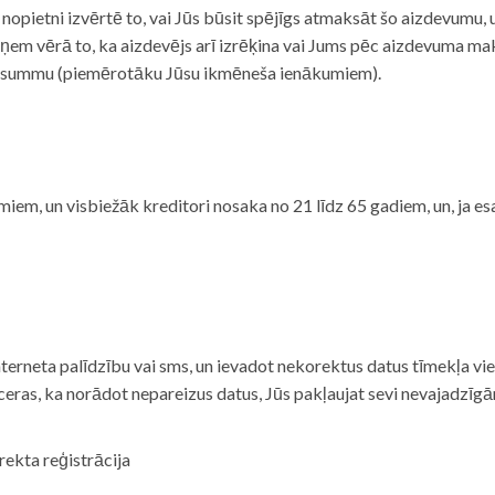
i nopietni izvērtē to, vai Jūs būsit spējīgs atmaksāt šo aizdevumu
m vērā to, ka aizdevējs arī izrēķina vai Jums pēc aizdevuma maks
 summu (piemērotāku Jūsu ikmēneša ienākumiem).
iem, un visbiežāk kreditori nosaka no 21 līdz 65 gadiem, un, ja es
nterneta palīdzību vai sms, un ievadot nekorektus datus tīmekļa vi
tceras, ka norādot nepareizus datus, Jūs pakļaujat sevi nevajadzī
rekta reģistrācija