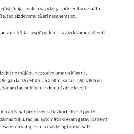
eģistrācijas maksa vajadzīga, lai kreditors zinātu
īta, tad aizdevumu tā arī nesaņemsiet.
s, un vai ir kādas iespējas Jums šo aizdevumu saņemt!
izejot no mājām, bez galvojuma un ķīlas utt.
gan lai tā nebūtu, ja zinām, ka tas ir ātri, ērti un
m, kādam tad nolūkam ir domāti ātrie kredīti
miņā atrisināt problēmas. Dažkārt cilvēki par to
lāmas triku, tad jau automātiski esam gatavi paņemt
ciešams un vai spēsim to savlaicīgi atmaksāt?