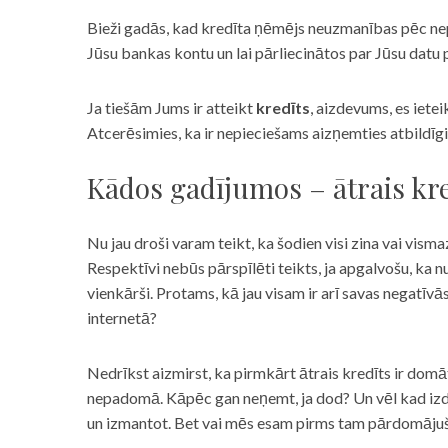
Bieži gadās, kad kredīta ņēmējs neuzmanības pēc nepar
Jūsu bankas kontu un lai pārliecinātos par Jūsu datu p
Ja tiešām Jums ir atteikt
kredīts
, aizdevums, es iete
Atcerēsimies, ka ir nepieciešams aizņemties atbildīgi
Kādos gadījumos – ātrais kre
Nu jau droši varam teikt, ka šodien visi zina vai vismaz
Respektīvi nebūs pārspīlēti teikts, ja apgalvošu, ka n
vienkārši. Protams, kā jau visam ir arī savas negatīv
internetā?
Nedrīkst aizmirst, ka pirmkārt ātrais kredīts ir domāt
nepadomā. Kāpēc gan neņemt, ja dod? Un vēl kad izd
un izmantot. Bet vai mēs esam pirms tam pārdomājuši 