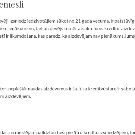
iemesli
evēji izsniedz iedzīvotājiem sākot no 21 gada vecuma, ir patstāvīg
ulāriem ienākumiem, bet aizdevējs tomēr atsaka Jums kredītu, aizde
 valstī ir likumdošana, kas paredz, ka aizdevējam nav pienākums Jum
ditori nepiešķir naudas aizdevumus ir, ja Jūsu kredītvēsture ir sab
em aizdevējiem.
das, un meklējam palīdzību tieši pie ātro kredītu izsniedzējiem, to