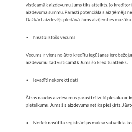
visticamāk aizdevumu Jums tiks atteikts, jo kreditor
aizdevuma summu. Parasti potenciālais aizņēmējs neņe
Dažkārt aizdevējs piedāvā Jums aizņemties mazāku
Neatbilstošs vecums
Vecums ir viens no ātro kredītu iegūšanas ierobežojum
aizdevumu, tad visticamāk Jums šo kredītu atteiks.
Ievadīti nekorekti dati
Ātros naudas aizdevumus parasti cilvēki piesaka ar i
pieteikumu, Jums šis aizdevums netiks piešķirts. Jāa
Netiek nosūtīta reģistrācijas maksa vai veikta ko