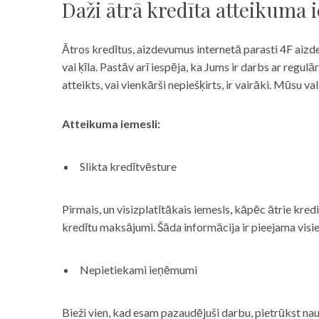
Daži ātrā kredīta atteikuma 
Ātros kredītus, aizdevumus internetā parasti 4F aizd
vai ķīla. Pastāv arī iespēja, ka Jums ir darbs ar reg
atteikts, vai vienkārši nepiešķirts, ir vairāki. Mūsu
Atteikuma iemesli:
Slikta kredītvēsture
Pirmais, un visizplatītākais iemesls, kāpēc ātrie kre
kredītu maksājumi. Šāda informācija ir pieejama visi
Nepietiekami ieņēmumi
Bieži vien, kad esam pazaudējuši darbu, pietrūkst nau