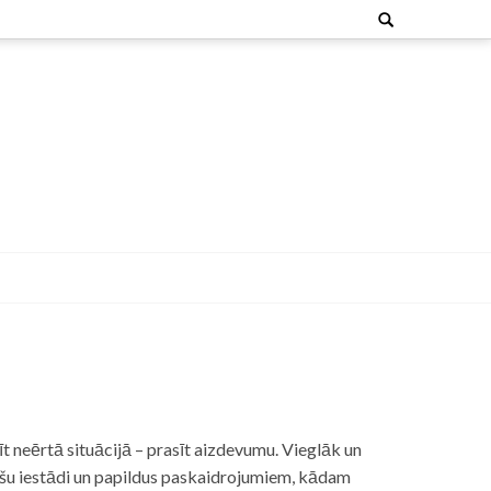
Search
for:
t neērtā situācijā – prasīt aizdevumu. Vieglāk un
nšu iestādi un papildus paskaidrojumiem, kādam