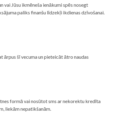
, un vai Jūsu ikmēneša ienākumi spēs nosegt
ājuma paliks finanšu līdzekļi ikdienas dzīvošanai.
at ārpus šī vecuma un pieteicāt ātro naudas
etnes formā vai nosūtot sms ar nekorektu kredīta
gām, liekām nepatikšanām.