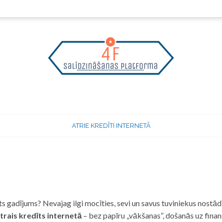
ATRIE KREDĪTI INTERNETĀ
 gadījums? Nevajag ilgi mocīties, sevi un savus tuviniekus nostādī
trais kredīts internetā
– bez papīru „vākšanas”, došanās uz fina