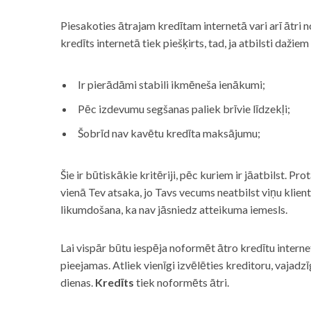
Piesakoties ātrajam kredītam internetā vari arī ātri 
kredīts internetā tiek piešķirts, tad, ja atbilsti dažiem
Ir pierādāmi stabili ikmēneša ienākumi;
Pēc izdevumu segšanas paliek brīvie līdzekļi;
Šobrīd nav kavētu kredīta maksājumu;
Šie ir būtiskākie kritēriji, pēc kuriem ir jāatbilst. Pro
vienā Tev atsaka, jo Tavs vecums neatbilst viņu klie
likumdošana, ka nav jāsniedz atteikuma iemesls.
Lai vispār būtu iespēja noformēt ātro kredītu internet
pieejamas. Atliek vienīgi izvēlēties kreditoru, vaja
dienas.
Kredīts
tiek noformēts ātri.