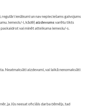
i, regulāri ienākumi un nav nepieciešams galvojums
vumu. Iemesls/-i, kādēļ
aizdevums
varētu tikts
s paskaidrot vai minēt atteikuma iemeslu/-s.
ojāta. Neatmaksāti aizdevumi, vai laikā nenomaksāti
mēr, ja Jūs neesat oficiāls darba ņēmējs, tad