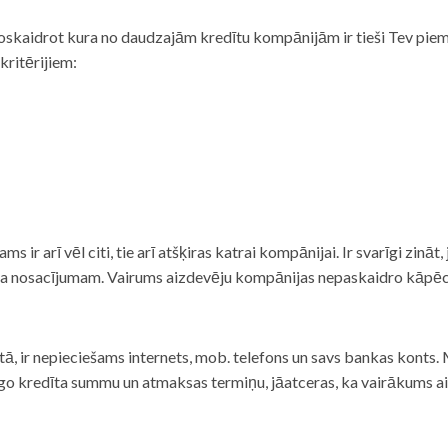
noskaidrot kura no daudzajām kredītu kompānijām ir tieši Tev piemē
 kritērijiem:
tams ir arī vēl citi, tie arī atšķiras katrai kompānijai. Ir svarīgi zin
nta nosacījumam. Vairums aizdevēju kompānijas nepaskaidro kāpēc t
ā, ir nepieciešams internets, mob. telefons un savs bankas konts. Ma
dzīgo kredīta summu un atmaksas termiņu, jāatceras, ka vairākums a