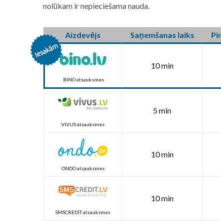
nolūkam ir nepieciešama nauda.
Aizdevējs
Saņemšanas laiks
Pi
10 min
BINO atsauksmes
5 min
VIVUS atsauksmes
10 min
ONDO atsauksmes
10 min
SMSCREDIT atsauksmes