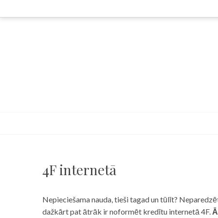
Skip
to
content
4F internetā
Nepieciešama nauda, tieši tagad un tūlīt? Neparedzēts
dažkārt pat ātrāk ir noformēt kredītu internetā 4F.
Ā