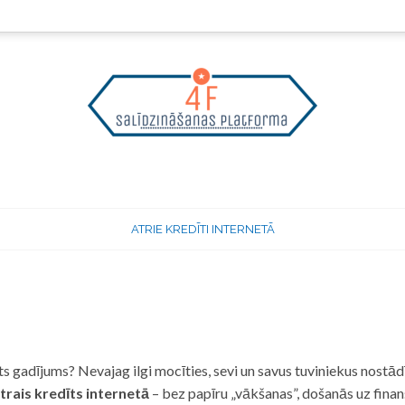
ATRIE KREDĪTI INTERNETĀ
 gadījums? Nevajag ilgi mocīties, sevi un savus tuviniekus nostādī
trais kredīts internetā
– bez papīru „vākšanas”, došanās uz fina