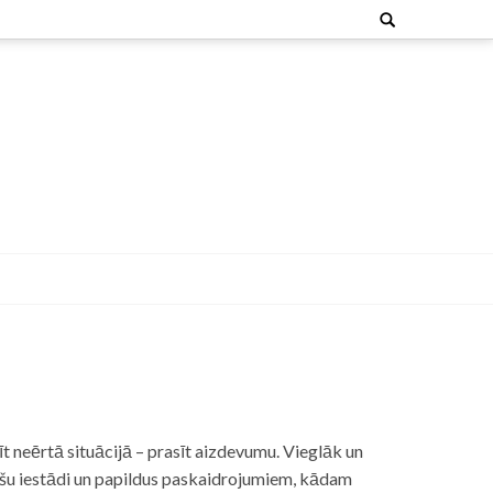
Search
for:
t neērtā situācijā – prasīt aizdevumu. Vieglāk un
nšu iestādi un papildus paskaidrojumiem, kādam