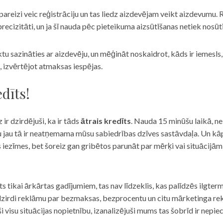
eizi veic reģistrāciju un tas liedz aizdevējam veikt aizdevumu. R
recizitāti, un ja šī nauda pēc pieteikuma aizsūtīšanas netiek nosūt
iktu sazināties ar aizdevēju, un mēģināt noskaidrot, kāds ir iemesl
, izvērtējot atmaksas iespējas.
dīts!
 ir dzirdējuši, ka ir tāds
ātrais kredīts
. Nauda 15 minūšu laikā, ne
u jau tā ir neatņemama mūsu sabiedrības dzīves sastāvdaļa. Un kāpēc 
ās iezīmes, bet šoreiz gan gribētos parunāt par mērķi vai situācijā
s tikai ārkārtas gadījumiem, tas nav līdzeklis, kas palīdzēs ilgter
zirdi reklāmu par bezmaksas, bezprocentu un citu mārketinga rek
visu situācijas nopietnību, izanalizējuši mums tas šobrīd ir nepie