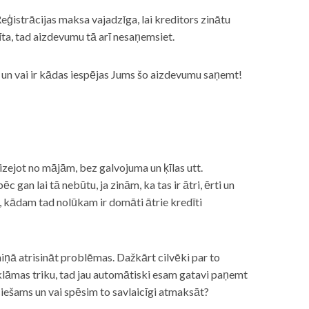
eģistrācijas maksa vajadzīga, lai kreditors zinātu
īta, tad aizdevumu tā arī nesaņemsiet.
s, un vai ir kādas iespējas Jums šo aizdevumu saņemt!
izejot no mājām, bez galvojuma un ķīlas utt.
gan lai tā nebūtu, ja zinām, ka tas ir ātri, ērti un
m, kādam tad nolūkam ir domāti ātrie kredīti
miņā atrisināt problēmas. Dažkārt cilvēki par to
lāmas triku, tad jau automātiski esam gatavi paņemt
ciešams un vai spēsim to savlaicīgi atmaksāt?