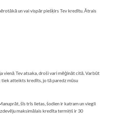
rotākā un vai vispār piešķirs Tev kredītu. Ātrais
āt, ja vienā Tev atsaka, droši vari mēģināt citā. Varbūt
iek atteikts kredīts, jo tā paredz mūsu
nuprāt, šīs trīs lietas, šodien ir katram un viegli
izdevēju maksimālais kredīta termiņš ir 30