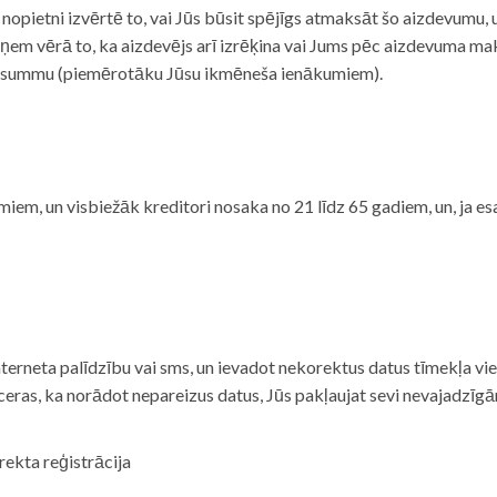
i nopietni izvērtē to, vai Jūs būsit spējīgs atmaksāt šo aizdevumu
m vērā to, ka aizdevējs arī izrēķina vai Jums pēc aizdevuma maks
 summu (piemērotāku Jūsu ikmēneša ienākumiem).
iem, un visbiežāk kreditori nosaka no 21 līdz 65 gadiem, un, ja es
nterneta palīdzību vai sms, un ievadot nekorektus datus tīmekļa vi
tceras, ka norādot nepareizus datus, Jūs pakļaujat sevi nevajadzī
rekta reģistrācija