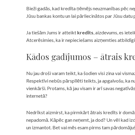
Bieži gadās, kad kredīta ņēmējs neuzmanības pēc nepar
Jūsu bankas kontu un lai pārliecinātos par Jūsu datu p
Ja tiešām Jums ir atteikt
kredīts
, aizdevums, es iete
Atcerēsimies, ka ir nepieciešams aizņemties atbildīgi
Kādos gadījumos – ātrais kre
Nu jau droši varam teikt, ka šodien visi zina vai vismaz
Respektīvi nebūs pārspīlēti teikts, ja apgalvošu, ka n
vienkārši. Protams, kā jau visam ir arī savas negatīv
internetā?
Nedrīkst aizmirst, ka pirmkārt ātrais kredīts ir domāt
nepadomā. Kāpēc gan neņemt, ja dod? Un vēl kad izd
un izmantot. Bet vai mēs esam pirms tam pārdomājuši 