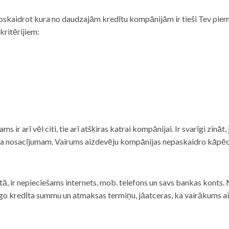
noskaidrot kura no daudzajām kredītu kompānijām ir tieši Tev piemē
 kritērijiem:
tams ir arī vēl citi, tie arī atšķiras katrai kompānijai. Ir svarīgi zin
nta nosacījumam. Vairums aizdevēju kompānijas nepaskaidro kāpēc t
ā, ir nepieciešams internets, mob. telefons un savs bankas konts. Ma
dzīgo kredīta summu un atmaksas termiņu, jāatceras, ka vairākums a