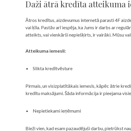
Daži ātrā kredīta atteikuma 
Ātros kredītus, aizdevumus internetā parasti 4F aizd
vai ķīla. Pastāv arī iespēja, ka Jums ir darbs ar reg
atteikts, vai vienkārši nepiešķirts, ir vairāki. Mūsu
Atteikuma iemesli:
Slikta kredītvēsture
Pirmais, un visizplatītākais iemesls, kāpēc ātrie kre
kredītu maksājumi. Šāda informācija ir pieejama visi
Nepietiekami ieņēmumi
Bieži vien, kad esam pazaudējuši darbu, pietrūkst nau