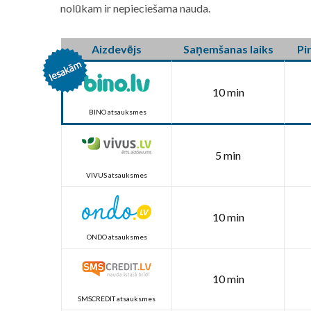
nolūkam ir nepieciešama nauda.
Aizdevējs
Saņemšanas laiks
Pi
10 min
BINO atsauksmes
5 min
VIVUS atsauksmes
10 min
ONDO atsauksmes
10 min
SMSCREDIT atsauksmes