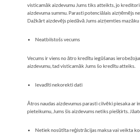
visticamāk aizdevumu Jums tiks atteikts, jo kreditor
aizdevuma summu. Parasti potenciālais aizņēmējs neņe
Dažkārt aizdevējs piedāvā Jums aizņemties mazāku
Neatbilstošs vecums
Vecums ir viens no ātro kredītu iegūšanas ierobežojum
aizdevumu, tad visticamāk Jums šo kredītu atteiks.
Ievadīti nekorekti dati
Ātros naudas aizdevumus parasti cilvēki piesaka ar i
pieteikumu, Jums šis aizdevums netiks piešķirts. Jāa
Netiek nosūtīta reģistrācijas maksa vai veikta ko