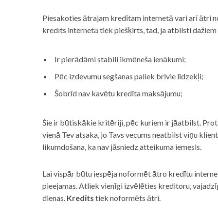
Piesakoties ātrajam kredītam internetā vari arī ātri 
kredīts internetā tiek piešķirts, tad, ja atbilsti dažiem
Ir pierādāmi stabili ikmēneša ienākumi;
Pēc izdevumu segšanas paliek brīvie līdzekļi;
Šobrīd nav kavētu kredīta maksājumu;
Šie ir būtiskākie kritēriji, pēc kuriem ir jāatbilst. Pro
vienā Tev atsaka, jo Tavs vecums neatbilst viņu klie
likumdošana, ka nav jāsniedz atteikuma iemesls.
Lai vispār būtu iespēja noformēt ātro kredītu internet
pieejamas. Atliek vienīgi izvēlēties kreditoru, vaja
dienas.
Kredīts
tiek noformēts ātri.