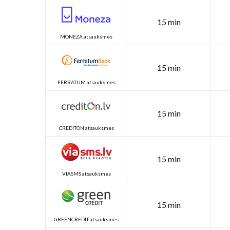
15 min
MONEZA atsauksmes
15 min
FERRATUM atsauksmes
15 min
CREDITON atsauksmes
15 min
VIASMS atsauksmes
15 min
GREENCREDIT atsauksmes