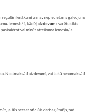
i, regulāri ienākumi un nav nepieciešams galvojums
vumu. Iemesls/-i, kādēļ
aizdevums
varētu tikts
s paskaidrot vai minēt atteikuma iemeslu/-s.
ojāta. Neatmaksāti aizdevumi, vai laikā nenomaksāti
mēr, ja Jūs neesat oficiāls darba ņēmējs, tad