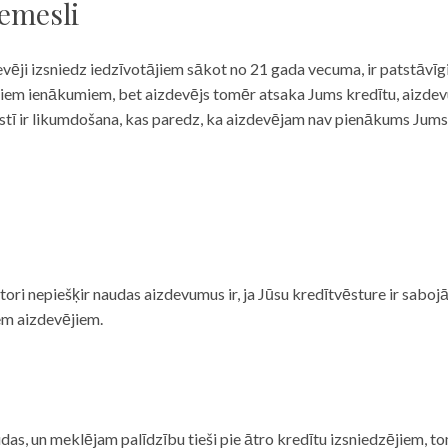
iemesli
evēji izsniedz iedzīvotājiem sākot no 21 gada vecuma, ir patstāvīg
ulāriem ienākumiem, bet aizdevējs tomēr atsaka Jums kredītu, aizde
 valstī ir likumdošana, kas paredz, ka aizdevējam nav pienākums Jum
ditori nepiešķir naudas aizdevumus ir, ja Jūsu kredītvēsture ir sab
em aizdevējiem.
das, un meklējam palīdzību tieši pie ātro kredītu izsniedzējiem, to