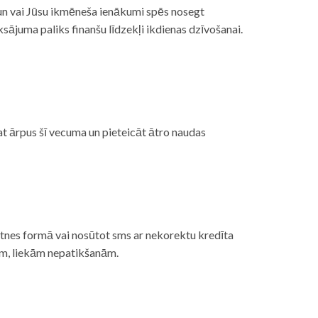
, un vai Jūsu ikmēneša ienākumi spēs nosegt
ājuma paliks finanšu līdzekļi ikdienas dzīvošanai.
at ārpus šī vecuma un pieteicāt ātro naudas
etnes formā vai nosūtot sms ar nekorektu kredīta
gām, liekām nepatikšanām.