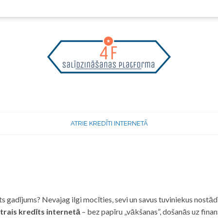
ATRIE KREDĪTI INTERNETĀ
 gadījums? Nevajag ilgi mocīties, sevi un savus tuviniekus nostādī
trais kredīts internetā
– bez papīru „vākšanas”, došanās uz fina