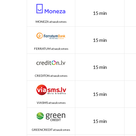
15 min
MONEZA atsauksmes
15 min
FERRATUM atsauksmes
15 min
CREDITON atsauksmes
15 min
VIASMS atsauksmes
15 min
GREENCREDIT atsauksmes