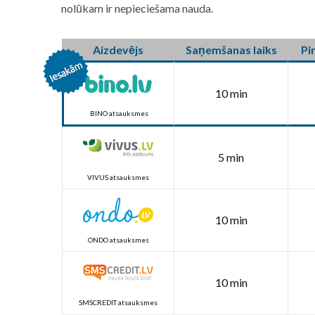
nolūkam ir nepieciešama nauda.
Aizdevējs
Saņemšanas laiks
Pi
10 min
BINO atsauksmes
5 min
VIVUS atsauksmes
10 min
ONDO atsauksmes
10 min
SMSCREDIT atsauksmes