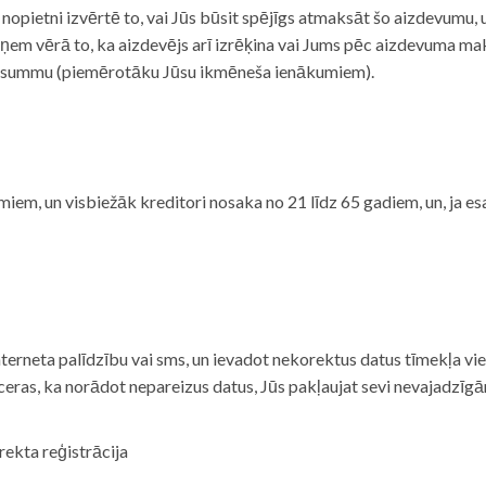
i nopietni izvērtē to, vai Jūs būsit spējīgs atmaksāt šo aizdevumu
m vērā to, ka aizdevējs arī izrēķina vai Jums pēc aizdevuma maks
 summu (piemērotāku Jūsu ikmēneša ienākumiem).
iem, un visbiežāk kreditori nosaka no 21 līdz 65 gadiem, un, ja es
nterneta palīdzību vai sms, un ievadot nekorektus datus tīmekļa vi
tceras, ka norādot nepareizus datus, Jūs pakļaujat sevi nevajadzī
rekta reģistrācija