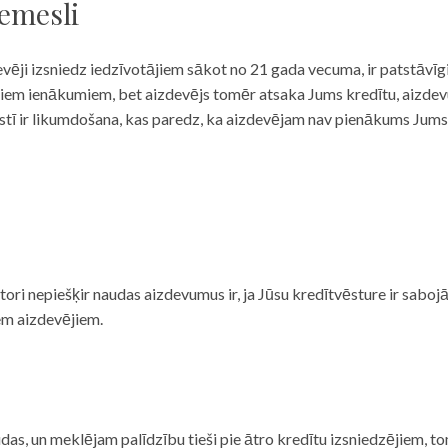
iemesli
evēji izsniedz iedzīvotājiem sākot no 21 gada vecuma, ir patstāvīg
ulāriem ienākumiem, bet aizdevējs tomēr atsaka Jums kredītu, aizde
 valstī ir likumdošana, kas paredz, ka aizdevējam nav pienākums Jum
ditori nepiešķir naudas aizdevumus ir, ja Jūsu kredītvēsture ir sab
em aizdevējiem.
das, un meklējam palīdzību tieši pie ātro kredītu izsniedzējiem, to