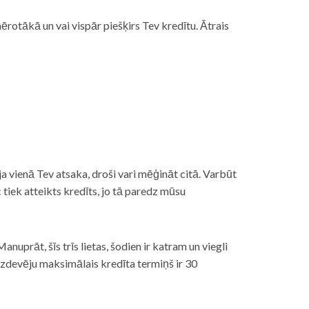
rotākā un vai vispār piešķirs Tev kredītu. Ātrais
āt, ja vienā Tev atsaka, droši vari mēģināt citā. Varbūt
iek atteikts kredīts, jo tā paredz mūsu
nuprāt, šīs trīs lietas, šodien ir katram un viegli
izdevēju maksimālais kredīta termiņš ir 30