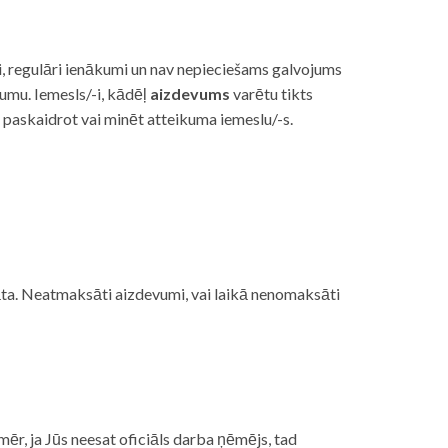
i, regulāri ienākumi un nav nepieciešams galvojums
vumu. Iemesls/-i, kādēļ
aizdevums
varētu tikts
s paskaidrot vai minēt atteikuma iemeslu/-s.
ojāta. Neatmaksāti aizdevumi, vai laikā nenomaksāti
mēr, ja Jūs neesat oficiāls darba ņēmējs, tad