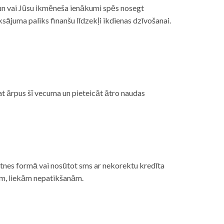
, un vai Jūsu ikmēneša ienākumi spēs nosegt
ājuma paliks finanšu līdzekļi ikdienas dzīvošanai.
at ārpus šī vecuma un pieteicāt ātro naudas
etnes formā vai nosūtot sms ar nekorektu kredīta
gām, liekām nepatikšanām.