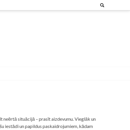
Search
for:
t neērtā situācijā – prasīt aizdevumu. Vieglāk un
nšu iestādi un papildus paskaidrojumiem, kādam