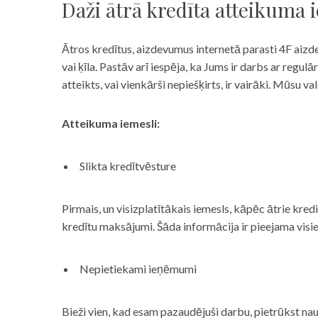
Daži ātrā kredīta atteikuma 
Ātros kredītus, aizdevumus internetā parasti 4F aizd
vai ķīla. Pastāv arī iespēja, ka Jums ir darbs ar reg
atteikts, vai vienkārši nepiešķirts, ir vairāki. Mūsu
Atteikuma iemesli:
Slikta kredītvēsture
Pirmais, un visizplatītākais iemesls, kāpēc ātrie kre
kredītu maksājumi. Šāda informācija ir pieejama visi
Nepietiekami ieņēmumi
Bieži vien, kad esam pazaudējuši darbu, pietrūkst nau