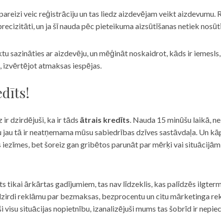
eizi veic reģistrāciju un tas liedz aizdevējam veikt aizdevumu. R
recizitāti, un ja šī nauda pēc pieteikuma aizsūtīšanas netiek nosūt
iktu sazināties ar aizdevēju, un mēģināt noskaidrot, kāds ir iemesl
, izvērtējot atmaksas iespējas.
dīts!
 ir dzirdējuši, ka ir tāds
ātrais kredīts
. Nauda 15 minūšu laikā, ne
u jau tā ir neatņemama mūsu sabiedrības dzīves sastāvdaļa. Un kāpēc 
ās iezīmes, bet šoreiz gan gribētos parunāt par mērķi vai situācijā
s tikai ārkārtas gadījumiem, tas nav līdzeklis, kas palīdzēs ilgter
zirdi reklāmu par bezmaksas, bezprocentu un citu mārketinga rek
visu situācijas nopietnību, izanalizējuši mums tas šobrīd ir nepie