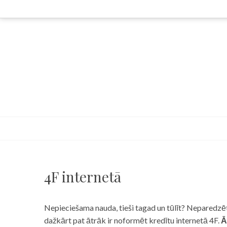
Skip
to
content
4F internetā
Nepieciešama nauda, tieši tagad un tūlīt? Neparedzēts
dažkārt pat ātrāk ir noformēt kredītu internetā 4F.
Ā