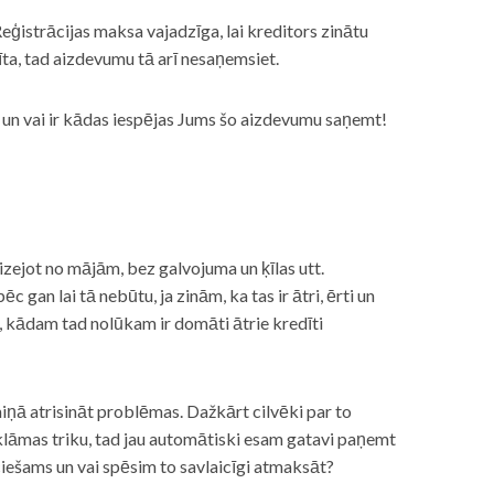
eģistrācijas maksa vajadzīga, lai kreditors zinātu
īta, tad aizdevumu tā arī nesaņemsiet.
s, un vai ir kādas iespējas Jums šo aizdevumu saņemt!
izejot no mājām, bez galvojuma un ķīlas utt.
gan lai tā nebūtu, ja zinām, ka tas ir ātri, ērti un
m, kādam tad nolūkam ir domāti ātrie kredīti
miņā atrisināt problēmas. Dažkārt cilvēki par to
lāmas triku, tad jau automātiski esam gatavi paņemt
ciešams un vai spēsim to savlaicīgi atmaksāt?