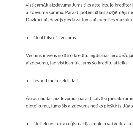
visticamāk aizdevumu Jums tiks atteikts, jo kreditor
aizdevuma summu. Parasti potenciālais aizņēmējs neņe
Dažkārt aizdevējs piedāvā Jums aizņemties mazāku
Neatbilstošs vecums
Vecums ir viens no ātro kredītu iegūšanas ierobežojum
aizdevumu, tad visticamāk Jums šo kredītu atteiks.
Ievadīti nekorekti dati
Ātros naudas aizdevumus parasti cilvēki piesaka ar i
pieteikumu, Jums šis aizdevums netiks piešķirts. Jāa
Netiek nosūtīta reģistrācijas maksa vai veikta ko