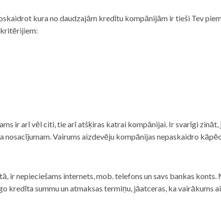
noskaidrot kura no daudzajām kredītu kompānijām ir tieši Tev piemē
 kritērijiem:
tams ir arī vēl citi, tie arī atšķiras katrai kompānijai. Ir svarīgi zin
nta nosacījumam. Vairums aizdevēju kompānijas nepaskaidro kāpēc t
ā, ir nepieciešams internets, mob. telefons un savs bankas konts. Ma
dzīgo kredīta summu un atmaksas termiņu, jāatceras, ka vairākums a