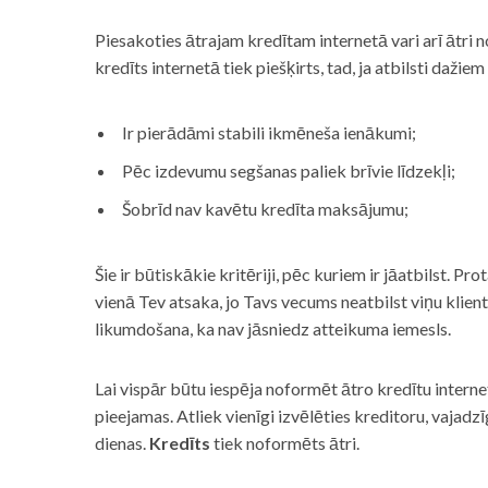
Piesakoties ātrajam kredītam internetā vari arī ātri 
kredīts internetā tiek piešķirts, tad, ja atbilsti dažiem
Ir pierādāmi stabili ikmēneša ienākumi;
Pēc izdevumu segšanas paliek brīvie līdzekļi;
Šobrīd nav kavētu kredīta maksājumu;
Šie ir būtiskākie kritēriji, pēc kuriem ir jāatbilst. Pro
vienā Tev atsaka, jo Tavs vecums neatbilst viņu klie
likumdošana, ka nav jāsniedz atteikuma iemesls.
Lai vispār būtu iespēja noformēt ātro kredītu internet
pieejamas. Atliek vienīgi izvēlēties kreditoru, vaja
dienas.
Kredīts
tiek noformēts ātri.