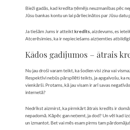
Bieži gadās, kad kredīta ņēmējs neuzmanības pēc nepar
Jūsu bankas kontu un lai pārliecinātos par Jūsu datu p
Ja tiešām Jums ir atteikt
kredīts
, aizdevums, es iete
Atcerēsimies, ka ir nepieciešams aizņemties atbildīgi
Kādos gadījumos – ātrais kre
Nu jau droši varam teikt, ka šodien visi zina vai vismaz
Respektīvi nebūs pārspīlēti teikts, ja apgalvošu, ka n
vienkārši. Protams, kā jau visam ir arī savas negatīv
internetā?
Nedrīkst aizmirst, ka pirmkārt ātrais kredīts ir domāt
nepadomā. Kāpēc gan neņemt, ja dod? Un vēl kad izd
un izmantot. Bet vai mēs esam pirms tam pārdomājuši 