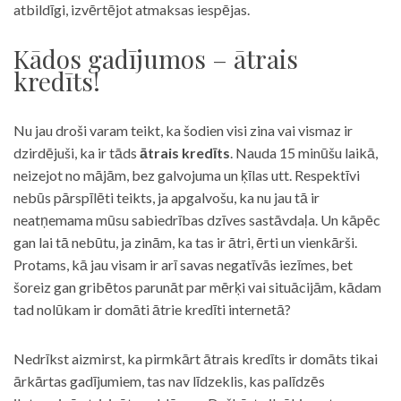
atbildīgi, izvērtējot atmaksas iespējas.
Kādos gadījumos – ātrais
kredīts!
Nu jau droši varam teikt, ka šodien visi zina vai vismaz ir
dzirdējuši, ka ir tāds
ātrais kredīts
. Nauda 15 minūšu laikā,
neizejot no mājām, bez galvojuma un ķīlas utt. Respektīvi
nebūs pārspīlēti teikts, ja apgalvošu, ka nu jau tā ir
neatņemama mūsu sabiedrības dzīves sastāvdaļa. Un kāpēc
gan lai tā nebūtu, ja zinām, ka tas ir ātri, ērti un vienkārši.
Protams, kā jau visam ir arī savas negatīvās iezīmes, bet
šoreiz gan gribētos parunāt par mērķi vai situācijām, kādam
tad nolūkam ir domāti ātrie kredīti internetā?
Nedrīkst aizmirst, ka pirmkārt ātrais kredīts ir domāts tikai
ārkārtas gadījumiem, tas nav līdzeklis, kas palīdzēs