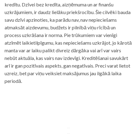
kredītu. Dzīvei bez kredīta, aizņēmuma un ar finanšu
uzkrājumiem, ir daudz lielāku priekšrocību. Šie cilvēki bauda
savu dzīvi apzinoties, ka parādu nav, nav nepieciešams
atmaksāt aizdevumu, budžets ir pilnībā viņu rīcībā un
process uzkrāšana ir norma. Pie trūkumiem var vienīgi
atzīmēt laikietilpīgumu, kas nepieciešams uzkrājot, jo kārotā
manta var ar laiku palikt divreiz dārgāka vai arī var vairs
nebūt aktuāla, kas vairs nav izdevīgi. Kreditēšanai savukārt
arī ir gan pozitīvais aspekts, gan negatīvais. Preci varat lietot
uzreiz, bet par viņu veiksiet maksājumus jau ilgākā laika
periodā.