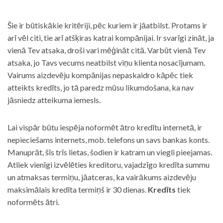
Šie ir būtiskākie kritēriji, pēc kuriem ir jāatbilst. Protams ir
arī vēl citi, tie arī atšķiras katrai kompānijai. Ir svarīgi zināt, ja
vienā Tev atsaka, droši vari mēģināt citā. Varbūt vienā Tev
atsaka, jo Tavs vecums neatbilst viņu klienta nosacījumam.
Vairums aizdevēju kompānijas nepaskaidro kāpēc tiek
atteikts kredīts, jo tā paredz mūsu likumdošana, ka nav
jāsniedz atteikuma iemesls.
Lai vispār būtu iespēja noformēt ātro kredītu internetā, ir
nepieciešams internets, mob. telefons un savs bankas konts.
Manuprāt, šīs trīs lietas, šodien ir katram un viegli pieejamas.
Atliek vienīgi izvēlēties kreditoru, vajadzīgo kredīta summu
un atmaksas termiņu, jāatceras, ka vairākums aizdevēju
maksimālais kredīta termiņš ir 30 dienas.
Kredīts
tiek
noformēts ātri.