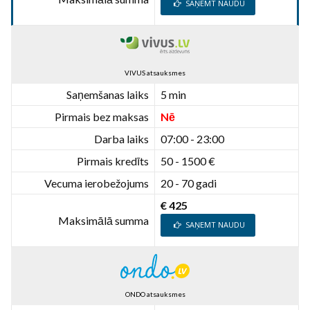
SAŅEMT NAUDU
VIVUS atsauksmes
Saņemšanas laiks
5 min
Pirmais bez maksas
Nē
Darba laiks
07:00 - 23:00
Pirmais kredīts
50 - 1500 €
Vecuma ierobežojums
20 - 70 gadi
€ 425
Maksimālā summa
SAŅEMT NAUDU
ONDO atsauksmes