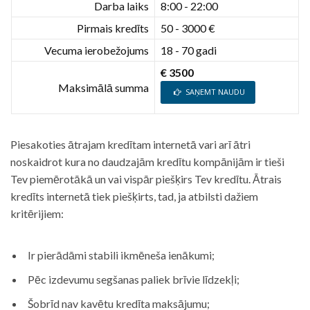
Darba laiks
8:00 - 22:00
Pirmais kredīts
50 - 3000 €
Vecuma ierobežojums
18 - 70 gadi
€ 3500
Maksimālā summa
SAŅEMT NAUDU
Piesakoties ātrajam kredītam internetā vari arī ātri
noskaidrot kura no daudzajām kredītu kompānijām ir tieši
Tev piemērotākā un vai vispār piešķirs Tev kredītu. Ātrais
kredīts internetā tiek piešķirts, tad, ja atbilsti dažiem
kritērijiem:
Ir pierādāmi stabili ikmēneša ienākumi;
Pēc izdevumu segšanas paliek brīvie līdzekļi;
Šobrīd nav kavētu kredīta maksājumu;