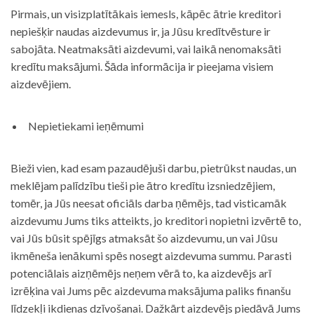
Pirmais, un visizplatītākais iemesls, kāpēc ātrie kreditori
nepiešķir naudas aizdevumus ir, ja Jūsu kredītvēsture ir
sabojāta. Neatmaksāti aizdevumi, vai laikā nenomaksāti
kredītu maksājumi. Šāda informācija ir pieejama visiem
aizdevējiem.
Nepietiekami ieņēmumi
Bieži vien, kad esam pazaudējuši darbu, pietrūkst naudas, un
meklējam palīdzību tieši pie ātro kredītu izsniedzējiem,
tomēr, ja Jūs neesat oficiāls darba ņēmējs, tad visticamāk
aizdevumu Jums tiks atteikts, jo kreditori nopietni izvērtē to,
vai Jūs būsit spējīgs atmaksāt šo aizdevumu, un vai Jūsu
ikmēneša ienākumi spēs nosegt aizdevuma summu. Parasti
potenciālais aizņēmējs neņem vērā to, ka aizdevējs arī
izrēķina vai Jums pēc aizdevuma maksājuma paliks finanšu
līdzekļi ikdienas dzīvošanai. Dažkārt aizdevējs piedāvā Jums