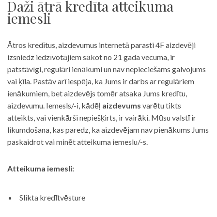
Daži ātrā kredīta atteikuma
iemesli
Ātros kredītus, aizdevumus internetā parasti 4F aizdevēji
izsniedz iedzīvotājiem sākot no 21 gada vecuma, ir
patstāvīgi, regulāri ienākumi un nav nepieciešams galvojums
vai ķīla. Pastāv arī iespēja, ka Jums ir darbs ar regulāriem
ienākumiem, bet aizdevējs tomēr atsaka Jums kredītu,
aizdevumu. Iemesls/-i, kādēļ
aizdevums
varētu tikts
atteikts, vai vienkārši nepiešķirts, ir vairāki. Mūsu valstī ir
likumdošana, kas paredz, ka aizdevējam nav pienākums Jums
paskaidrot vai minēt atteikuma iemeslu/-s.
Atteikuma iemesli:
Slikta kredītvēsture