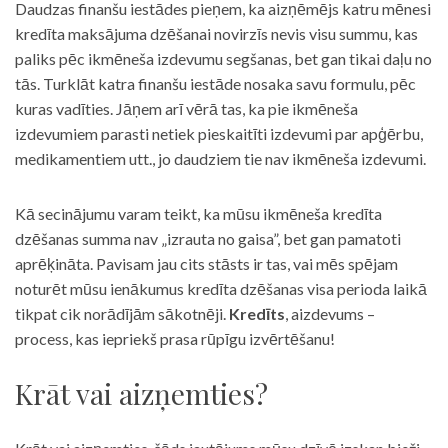
Daudzas finanšu iestādes pieņem, ka aizņēmējs katru mēnesi
kredīta maksājuma dzēšanai novirzīs nevis visu summu, kas
paliks pēc ikmēneša izdevumu segšanas, bet gan tikai daļu no
tās. Turklāt katra finanšu iestāde nosaka savu formulu, pēc
kuras vadīties. Jāņem arī vērā tas, ka pie ikmēneša
izdevumiem parasti netiek pieskaitīti izdevumi par apģērbu,
medikamentiem utt., jo daudziem tie nav ikmēneša izdevumi.
Kā secinājumu varam teikt, ka mūsu ikmēneša kredīta
dzēšanas summa nav „izrauta no gaisa”, bet gan pamatoti
aprēķināta. Pavisam jau cits stāsts ir tas, vai mēs spējam
noturēt mūsu ienākumus kredīta dzēšanas visa perioda laikā
tikpat cik norādījām sākotnēji.
Kredīts
, aizdevums –
process, kas iepriekš prasa rūpīgu izvērtēšanu!
Krāt vai aizņemties?