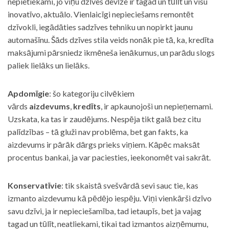
nepietiekami, jo viņu dzīves devīze ir tagad un tūlīt un visu
inovatīvo, aktuālo. Vienlaicīgi nepieciešams remontēt
dzīvokli, iegādāties sadzīves tehniku un nopirkt jaunu
automašīnu. Šāds dzīves stila veids nonāk pie tā, ka, kredīta
maksājumi pārsniedz ikmēneša ienākumus, un parādu slogs
paliek lielāks un lielāks.
Apdomīgie
: šo kategoriju cilvēkiem
vārds
aizdevums
,
kredīts
, ir apkaunojoši un nepieņemami.
Uzskata, ka tas ir zaudējums. Nespēja tikt galā bez citu
palīdzības – tā gluži nav problēma, bet gan fakts, ka
aizdevums ir pārāk dārgs prieks viņiem. Kāpēc maksāt
procentus bankai, ja var paciesties, ieekonomēt vai sakrāt.
Konservatīvie
: tik skaistā svešvārdā sevi sauc tie, kas
izmanto aizdevumu kā pēdējo iespēju. Viņi vienkārši dzīvo
savu dzīvi, ja ir nepieciešamība, tad ietaupīs, bet ja vajag
tagad un tūlīt, neatliekami, tikai tad izmantos aizņēmumu,