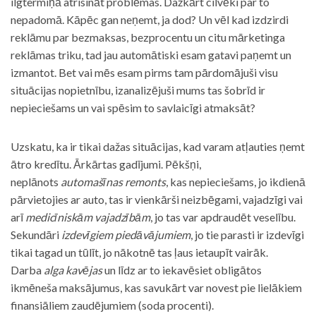
ilgtermiņā atrisināt problēmas. Dažkārt cilvēki par to
nepadomā. Kāpēc gan neņemt, ja dod? Un vēl kad izdzirdi
reklāmu par bezmaksas, bezprocentu un citu mārketinga
reklāmas triku, tad jau automātiski esam gatavi paņemt un
izmantot. Bet vai mēs esam pirms tam pārdomājuši visu
situācijas nopietnību, izanalizējuši mums tas šobrīd ir
nepieciešams un vai spēsim to savlaicīgi atmaksāt?
Uzskatu, ka ir tikai dažas situācijas, kad varam atļauties ņemt
ātro kredītu. Ārkārtas gadījumi. Pēkšņi,
neplānots
automašīnas remonts
, kas nepieciešams, jo ikdienā
pārvietojies ar auto, tas ir vienkārši neizbēgami, vajadzīgi vai
arī
medicīniskām vajadzībām
, jo tas var apdraudēt veselību.
Sekundāri
izdevīgiem piedāvājumiem
, jo tie parasti ir izdevīgi
tikai tagad un tūlīt, jo nākotnē tas ļaus ietaupīt vairāk.
Darba
alga kavējas
un līdz ar to iekavēsiet obligātos
ikmēneša maksājumus, kas savukārt var novest pie lielākiem
finansiāliem zaudējumiem (soda procenti).