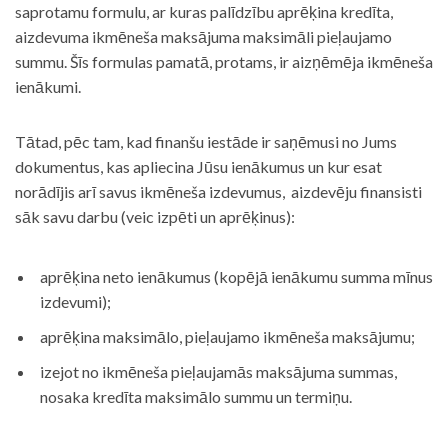
saprotamu formulu, ar kuras palīdzību aprēķina kredīta,
aizdevuma ikmēneša maksājuma maksimāli pieļaujamo
summu. Šīs formulas pamatā, protams, ir aizņēmēja ikmēneša
ienākumi.
Tātad, pēc tam, kad finanšu iestāde ir saņēmusi no Jums
dokumentus, kas apliecina Jūsu ienākumus un kur esat
norādījis arī savus ikmēneša izdevumus, aizdevēju finansisti
sāk savu darbu (veic izpēti un aprēķinus):
aprēķina neto ienākumus (kopējā ienākumu summa mīnus
izdevumi);
aprēķina maksimālo, pieļaujamo ikmēneša maksājumu;
izejot no ikmēneša pieļaujamās maksājuma summas,
nosaka kredīta maksimālo summu un termiņu.