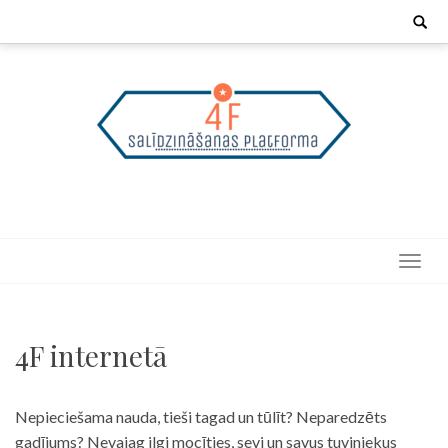
Skip
Search
for:
to
content
4F internetā
Nepieciešama nauda, tieši tagad un tūlīt? Neparedzēts
gadījums? Nevajag ilgi mocīties, sevi un savus tuviniekus