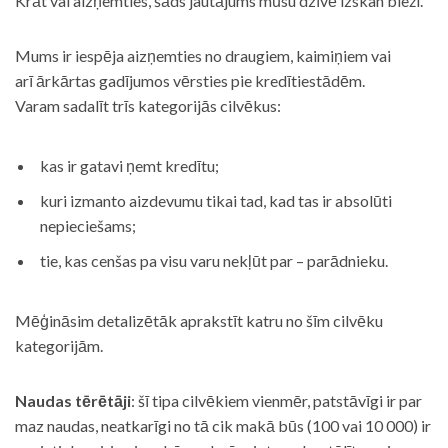
Krāt vai aizņemties, šāds jautājums mūsu dzīvē izskan bieži.
Mums ir iespēja aizņemties no draugiem, kaimiņiem vai
arī ārkārtas gadījumos vērsties pie kredītiestādēm.
Varam sadalīt trīs kategorijās cilvēkus:
kas ir gatavi ņemt kredītu;
kuri izmanto aizdevumu tikai tad, kad tas ir absolūti
nepieciešams;
tie, kas cenšas pa visu varu nekļūt par – parādnieku.
Mēģināsim detalizētāk aprakstīt katru no šīm cilvēku
kategorijām.
Naudas tērētāji
: šī tipa cilvēkiem vienmēr, patstāvīgi ir par
maz naudas, neatkarīgi no tā cik makā būs (100 vai 10 000) ir