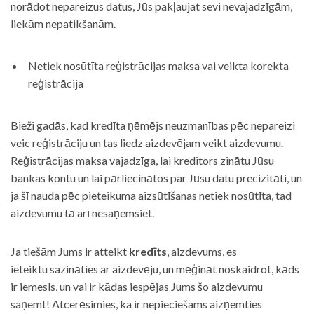
norādot nepareizus datus, Jūs pakļaujat sevi nevajadzīgām,
liekām nepatikšanām.
Netiek nosūtīta reģistrācijas maksa vai veikta korekta
reģistrācija
Bieži gadās, kad kredīta ņēmējs neuzmanības pēc nepareizi
veic reģistrāciju un tas liedz aizdevējam veikt aizdevumu.
Reģistrācijas maksa vajadzīga, lai kreditors zinātu Jūsu
bankas kontu un lai pārliecinātos par Jūsu datu precizitāti, un
ja šī nauda pēc pieteikuma aizsūtīšanas netiek nosūtīta, tad
aizdevumu tā arī nesaņemsiet.
Ja tiešām Jums ir atteikt
kredīts
, aizdevums, es
ieteiktu sazināties ar aizdevēju, un mēģināt noskaidrot, kāds
ir iemesls, un vai ir kādas iespējas Jums šo aizdevumu
saņemt! Atcerēsimies, ka ir nepieciešams aizņemties