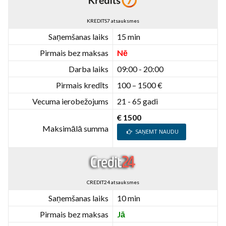
KREDITS7 atsauksmes
Saņemšanas laiks
15 min
Pirmais bez maksas
Nē
Darba laiks
09:00 - 20:00
Pirmais kredīts
100 – 1500 €
Vecuma ierobežojums
21 - 65 gadi
€ 1500
Maksimālā summa
SAŅEMT NAUDU
CREDIT24 atsauksmes
Saņemšanas laiks
10 min
Pirmais bez maksas
Jā