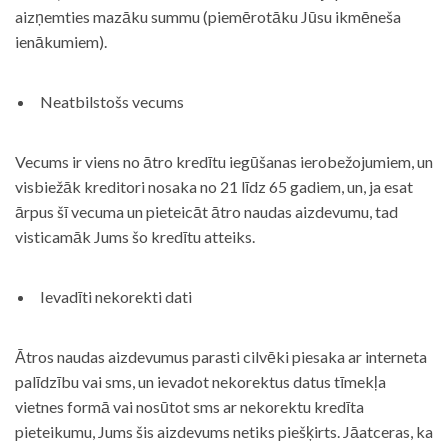
aizņemties mazāku summu (piemērotāku Jūsu ikmēneša
ienākumiem).
Neatbilstošs vecums
Vecums ir viens no ātro kredītu iegūšanas ierobežojumiem, un
visbiežāk kreditori nosaka no 21 līdz 65 gadiem, un, ja esat
ārpus šī vecuma un pieteicāt ātro naudas aizdevumu, tad
visticamāk Jums šo kredītu atteiks.
Ievadīti nekorekti dati
Ātros naudas aizdevumus parasti cilvēki piesaka ar interneta
palīdzību vai sms, un ievadot nekorektus datus tīmekļa
vietnes formā vai nosūtot sms ar nekorektu kredīta
pieteikumu, Jums šis aizdevums netiks piešķirts. Jāatceras, ka