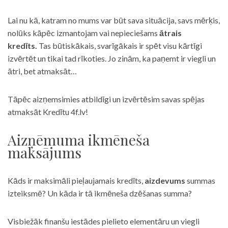
Lai nu kā, katram no mums var būt sava situācija, savs mērķis,
nolūks kāpēc izmantojam vai nepieciešams
ātrais
kredīts.
Tas būtiskākais, svarīgākais ir spēt visu kārtīgi
izvērtēt un tikai tad rīkoties. Jo zinām, ka paņemt ir viegli un
ātri, bet atmaksāt…
Tāpēc aizņemsimies atbildīgi un izvērtēsim savas spējas
atmaksāt Kredītu 4f.lv!
Aizņēmuma ikmēneša
maksājums
Kāds ir maksimāli pieļaujamais kredīts,
aizdevums
summas
izteiksmē? Un kāda ir tā ikmēneša dzēšanas summa?
Visbiežāk finanšu iestādes pielieto elementāru un viegli