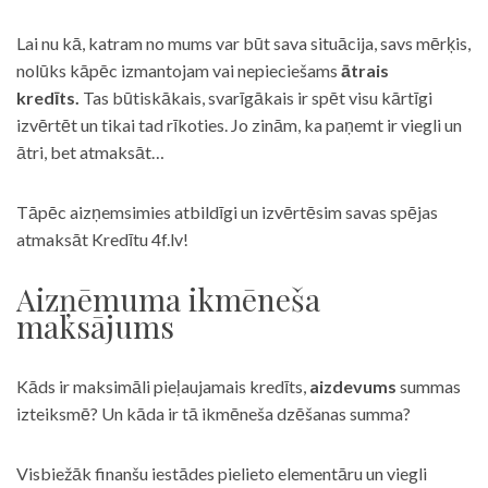
Lai nu kā, katram no mums var būt sava situācija, savs mērķis,
nolūks kāpēc izmantojam vai nepieciešams
ātrais
kredīts.
Tas būtiskākais, svarīgākais ir spēt visu kārtīgi
izvērtēt un tikai tad rīkoties. Jo zinām, ka paņemt ir viegli un
ātri, bet atmaksāt…
Tāpēc aizņemsimies atbildīgi un izvērtēsim savas spējas
atmaksāt Kredītu 4f.lv!
Aizņēmuma ikmēneša
maksājums
Kāds ir maksimāli pieļaujamais kredīts,
aizdevums
summas
izteiksmē? Un kāda ir tā ikmēneša dzēšanas summa?
Visbiežāk finanšu iestādes pielieto elementāru un viegli