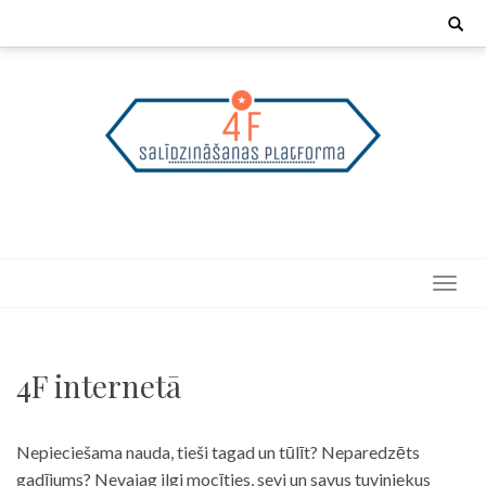
Skip
Search
for:
to
content
4F internetā
Nepieciešama nauda, tieši tagad un tūlīt? Neparedzēts
gadījums? Nevajag ilgi mocīties, sevi un savus tuviniekus