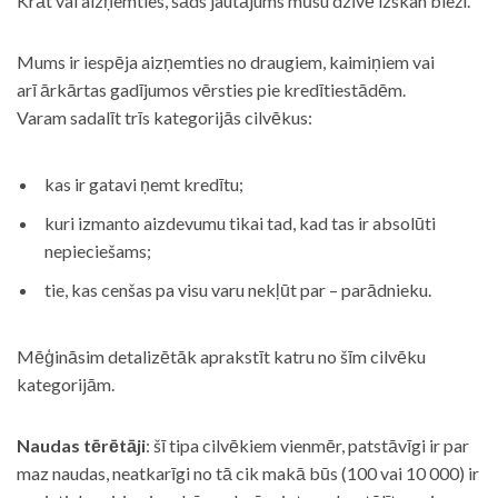
Krāt vai aizņemties, šāds jautājums mūsu dzīvē izskan bieži.
Mums ir iespēja aizņemties no draugiem, kaimiņiem vai
arī ārkārtas gadījumos vērsties pie kredītiestādēm.
Varam sadalīt trīs kategorijās cilvēkus:
kas ir gatavi ņemt kredītu;
kuri izmanto aizdevumu tikai tad, kad tas ir absolūti
nepieciešams;
tie, kas cenšas pa visu varu nekļūt par – parādnieku.
Mēģināsim detalizētāk aprakstīt katru no šīm cilvēku
kategorijām.
Naudas tērētāji
: šī tipa cilvēkiem vienmēr, patstāvīgi ir par
maz naudas, neatkarīgi no tā cik makā būs (100 vai 10 000) ir