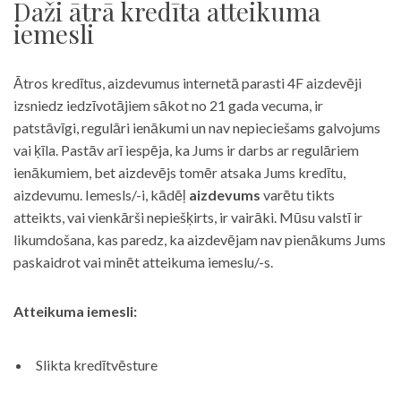
Daži ātrā kredīta atteikuma
iemesli
Ātros kredītus, aizdevumus internetā parasti 4F aizdevēji
izsniedz iedzīvotājiem sākot no 21 gada vecuma, ir
patstāvīgi, regulāri ienākumi un nav nepieciešams galvojums
vai ķīla. Pastāv arī iespēja, ka Jums ir darbs ar regulāriem
ienākumiem, bet aizdevējs tomēr atsaka Jums kredītu,
aizdevumu. Iemesls/-i, kādēļ
aizdevums
varētu tikts
atteikts, vai vienkārši nepiešķirts, ir vairāki. Mūsu valstī ir
likumdošana, kas paredz, ka aizdevējam nav pienākums Jums
paskaidrot vai minēt atteikuma iemeslu/-s.
Atteikuma iemesli:
Slikta kredītvēsture