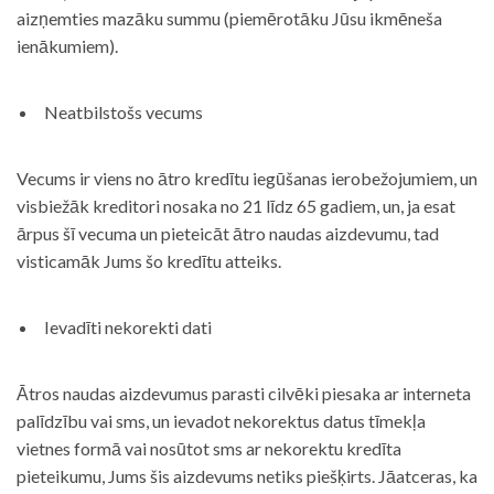
aizņemties mazāku summu (piemērotāku Jūsu ikmēneša
ienākumiem).
Neatbilstošs vecums
Vecums ir viens no ātro kredītu iegūšanas ierobežojumiem, un
visbiežāk kreditori nosaka no 21 līdz 65 gadiem, un, ja esat
ārpus šī vecuma un pieteicāt ātro naudas aizdevumu, tad
visticamāk Jums šo kredītu atteiks.
Ievadīti nekorekti dati
Ātros naudas aizdevumus parasti cilvēki piesaka ar interneta
palīdzību vai sms, un ievadot nekorektus datus tīmekļa
vietnes formā vai nosūtot sms ar nekorektu kredīta
pieteikumu, Jums šis aizdevums netiks piešķirts. Jāatceras, ka