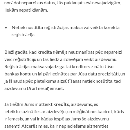
norādot nepareizus datus, Jūs pakļaujat sevi nevajadzīgām,
liekām nepatikšanām.
Netiek nosūtīta reģistrācijas maksa vai veikta korekta
reģistrācija
Bieži gadās, kad kredīta ņēmējs neuzmanības pēc nepareizi
veic reģistrāciju un tas liedz aizdevējam veikt aizdevumu.
Reģistrācijas maksa vajadzīga, lai kreditors zinātu Jūsu
bankas kontu un lai pārliecinātos par Jūsu datu precizitāti, un
ja šī nauda pēc pieteikuma aizsūtīšanas netiek nosūtīta, tad
aizdevumu tā arī nesaņemsiet.
Ja tiešām Jums ir atteikt
kredīts
, aizdevums, es
ieteiktu sazināties ar aizdevēju, un mēģināt noskaidrot, kāds
ir iemesls, un vai ir kādas iespējas Jums šo aizdevumu
saņemt! Atcerēsimies, ka ir nepieciešams aizņemties