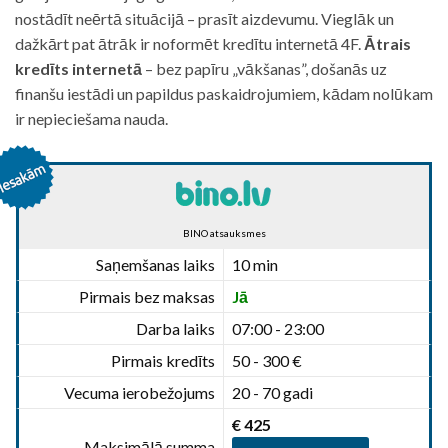
nostādīt neērtā situācijā – prasīt aizdevumu. Vieglāk un
dažkārt pat ātrāk ir noformēt kredītu internetā 4F.
Ātrais
kredīts internetā
– bez papīru „vākšanas”, došanās uz
finanšu iestādi un papildus paskaidrojumiem, kādam nolūkam
ir nepieciešama nauda.
BINO atsauksmes
Saņemšanas laiks
10 min
Pirmais bez maksas
Jā
Darba laiks
07:00 - 23:00
Pirmais kredīts
50 - 300 €
Vecuma ierobežojums
20 - 70 gadi
€ 425
Maksimālā summa