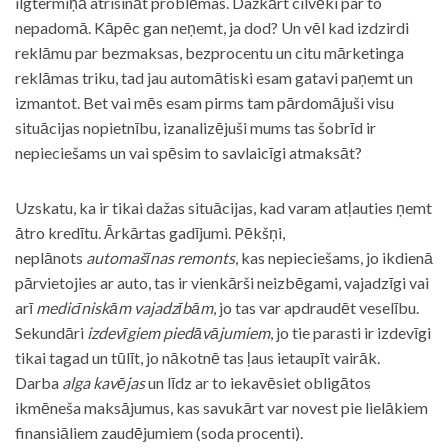
ilgtermiņā atrisināt problēmas. Dažkārt cilvēki par to
nepadomā. Kāpēc gan neņemt, ja dod? Un vēl kad izdzirdi
reklāmu par bezmaksas, bezprocentu un citu mārketinga
reklāmas triku, tad jau automātiski esam gatavi paņemt un
izmantot. Bet vai mēs esam pirms tam pārdomājuši visu
situācijas nopietnību, izanalizējuši mums tas šobrīd ir
nepieciešams un vai spēsim to savlaicīgi atmaksāt?
Uzskatu, ka ir tikai dažas situācijas, kad varam atļauties ņemt
ātro kredītu. Ārkārtas gadījumi. Pēkšņi,
neplānots
automašīnas remonts
, kas nepieciešams, jo ikdienā
pārvietojies ar auto, tas ir vienkārši neizbēgami, vajadzīgi vai
arī
medicīniskām vajadzībām
, jo tas var apdraudēt veselību.
Sekundāri
izdevīgiem piedāvājumiem
, jo tie parasti ir izdevīgi
tikai tagad un tūlīt, jo nākotnē tas ļaus ietaupīt vairāk.
Darba
alga kavējas
un līdz ar to iekavēsiet obligātos
ikmēneša maksājumus, kas savukārt var novest pie lielākiem
finansiāliem zaudējumiem (soda procenti).