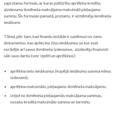
saprotamu formulu, ar kuras palīdzību aprēķina kredīta,
aizdevuma ikmēneša maksājuma maksimāli pieļaujamo
summu. Šīs formulas pamatā, protams, ir aizņēmēja ikmēneša
ienākumi.
Tātad, pēc tam, kad finanšu iestāde ir saņēmusi no Jums
dokumentus, kas apliecina Jūsu ienākumus un kur esat
norādījis arī savus ikmēneša izdevumus, aizdevēju finansisti
sāk savu darbu (veic izpēti un aprēķinus):
aprēķina neto ienākumus (kopējā ienākumu summa mīnus
izdevumi);
aprēķina maksimālo, pieļaujamo ikmēneša maksājumu;
izejot no ikmēneša pieļaujamās maksājuma summas,
nosaka kredīta maksimālo summu un termiņu.