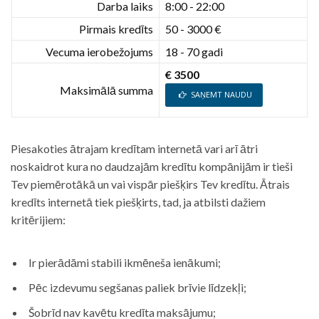
Darba laiks
8:00 - 22:00
Pirmais kredīts
50 - 3000 €
Vecuma ierobežojums
18 - 70 gadi
€ 3500
Maksimālā summa
SAŅEMT NAUDU
Piesakoties ātrajam kredītam internetā vari arī ātri
noskaidrot kura no daudzajām kredītu kompānijām ir tieši
Tev piemērotākā un vai vispār piešķirs Tev kredītu. Ātrais
kredīts internetā tiek piešķirts, tad, ja atbilsti dažiem
kritērijiem:
Ir pierādāmi stabili ikmēneša ienākumi;
Pēc izdevumu segšanas paliek brīvie līdzekļi;
Šobrīd nav kavētu kredīta maksājumu;