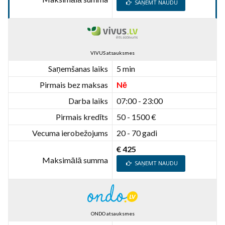
SAŅEMT NAUDU
VIVUS atsauksmes
Saņemšanas laiks
5 min
Pirmais bez maksas
Nē
Darba laiks
07:00 - 23:00
Pirmais kredīts
50 - 1500 €
Vecuma ierobežojums
20 - 70 gadi
€ 425
Maksimālā summa
SAŅEMT NAUDU
ONDO atsauksmes