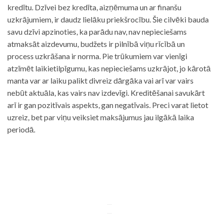
kredītu. Dzīvei bez kredīta, aizņēmuma un ar finanšu
uzkrājumiem, ir daudz lielāku priekšrocību. Šie cilvēki bauda
savu dzīvi apzinoties, ka parādu nav, nav nepieciešams
atmaksāt aizdevumu, budžets ir pilnībā viņu rīcībā un
process uzkrāšana ir norma. Pie trūkumiem var vienīgi
atzīmēt laikietilpīgumu, kas nepieciešams uzkrājot, jo kārotā
manta var ar laiku palikt divreiz dārgāka vai arī var vairs
nebūt aktuāla, kas vairs nav izdevīgi. Kreditēšanai savukārt
arī ir gan pozitīvais aspekts, gan negatīvais. Preci varat lietot
uzreiz, bet par viņu veiksiet maksājumus jau ilgākā laika
periodā.