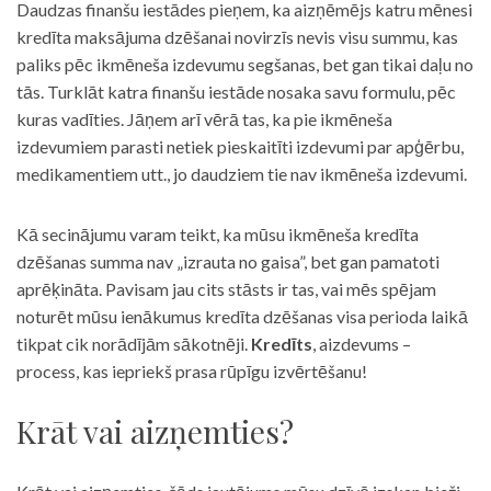
Daudzas finanšu iestādes pieņem, ka aizņēmējs katru mēnesi
kredīta maksājuma dzēšanai novirzīs nevis visu summu, kas
paliks pēc ikmēneša izdevumu segšanas, bet gan tikai daļu no
tās. Turklāt katra finanšu iestāde nosaka savu formulu, pēc
kuras vadīties. Jāņem arī vērā tas, ka pie ikmēneša
izdevumiem parasti netiek pieskaitīti izdevumi par apģērbu,
medikamentiem utt., jo daudziem tie nav ikmēneša izdevumi.
Kā secinājumu varam teikt, ka mūsu ikmēneša kredīta
dzēšanas summa nav „izrauta no gaisa”, bet gan pamatoti
aprēķināta. Pavisam jau cits stāsts ir tas, vai mēs spējam
noturēt mūsu ienākumus kredīta dzēšanas visa perioda laikā
tikpat cik norādījām sākotnēji.
Kredīts
, aizdevums –
process, kas iepriekš prasa rūpīgu izvērtēšanu!
Krāt vai aizņemties?