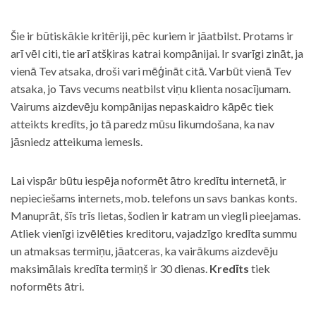
Šie ir būtiskākie kritēriji, pēc kuriem ir jāatbilst. Protams ir
arī vēl citi, tie arī atšķiras katrai kompānijai. Ir svarīgi zināt, ja
vienā Tev atsaka, droši vari mēģināt citā. Varbūt vienā Tev
atsaka, jo Tavs vecums neatbilst viņu klienta nosacījumam.
Vairums aizdevēju kompānijas nepaskaidro kāpēc tiek
atteikts kredīts, jo tā paredz mūsu likumdošana, ka nav
jāsniedz atteikuma iemesls.
Lai vispār būtu iespēja noformēt ātro kredītu internetā, ir
nepieciešams internets, mob. telefons un savs bankas konts.
Manuprāt, šīs trīs lietas, šodien ir katram un viegli pieejamas.
Atliek vienīgi izvēlēties kreditoru, vajadzīgo kredīta summu
un atmaksas termiņu, jāatceras, ka vairākums aizdevēju
maksimālais kredīta termiņš ir 30 dienas.
Kredīts
tiek
noformēts ātri.