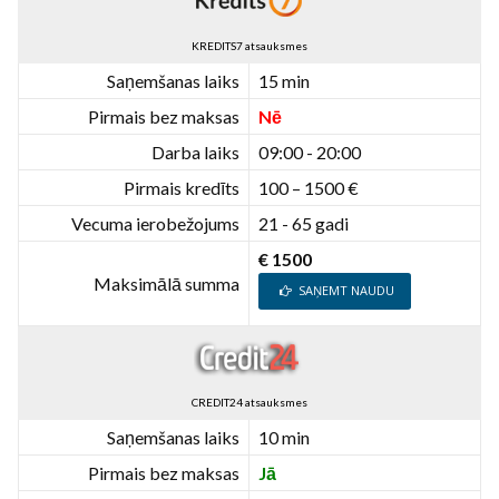
KREDITS7 atsauksmes
Saņemšanas laiks
15 min
Pirmais bez maksas
Nē
Darba laiks
09:00 - 20:00
Pirmais kredīts
100 – 1500 €
Vecuma ierobežojums
21 - 65 gadi
€ 1500
Maksimālā summa
SAŅEMT NAUDU
CREDIT24 atsauksmes
Saņemšanas laiks
10 min
Pirmais bez maksas
Jā