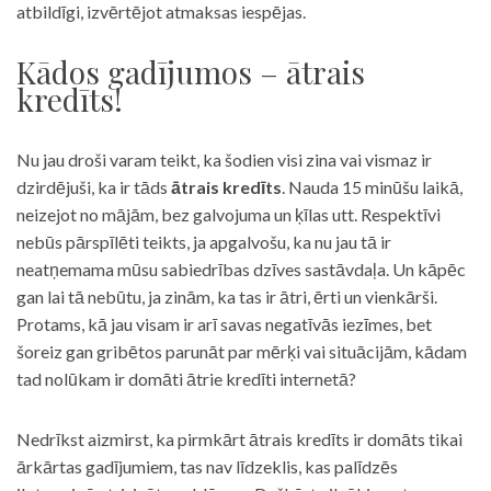
atbildīgi, izvērtējot atmaksas iespējas.
Kādos gadījumos – ātrais
kredīts!
Nu jau droši varam teikt, ka šodien visi zina vai vismaz ir
dzirdējuši, ka ir tāds
ātrais kredīts
. Nauda 15 minūšu laikā,
neizejot no mājām, bez galvojuma un ķīlas utt. Respektīvi
nebūs pārspīlēti teikts, ja apgalvošu, ka nu jau tā ir
neatņemama mūsu sabiedrības dzīves sastāvdaļa. Un kāpēc
gan lai tā nebūtu, ja zinām, ka tas ir ātri, ērti un vienkārši.
Protams, kā jau visam ir arī savas negatīvās iezīmes, bet
šoreiz gan gribētos parunāt par mērķi vai situācijām, kādam
tad nolūkam ir domāti ātrie kredīti internetā?
Nedrīkst aizmirst, ka pirmkārt ātrais kredīts ir domāts tikai
ārkārtas gadījumiem, tas nav līdzeklis, kas palīdzēs