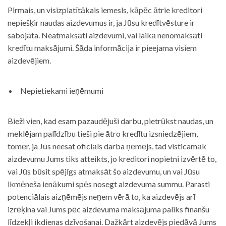
Pirmais, un visizplatītākais iemesls, kāpēc ātrie kreditori
nepiešķir naudas aizdevumus ir, ja Jūsu kredītvēsture ir
sabojāta. Neatmaksāti aizdevumi, vai laikā nenomaksāti
kredītu maksājumi. Šāda informācija ir pieejama visiem
aizdevējiem.
Nepietiekami ieņēmumi
Bieži vien, kad esam pazaudējuši darbu, pietrūkst naudas, un
meklējam palīdzību tieši pie ātro kredītu izsniedzējiem,
tomēr, ja Jūs neesat oficiāls darba ņēmējs, tad visticamāk
aizdevumu Jums tiks atteikts, jo kreditori nopietni izvērtē to,
vai Jūs būsit spējīgs atmaksāt šo aizdevumu, un vai Jūsu
ikmēneša ienākumi spēs nosegt aizdevuma summu. Parasti
potenciālais aizņēmējs neņem vērā to, ka aizdevējs arī
izrēķina vai Jums pēc aizdevuma maksājuma paliks finanšu
līdzekļi ikdienas dzīvošanai. Dažkārt aizdevējs piedāvā Jums