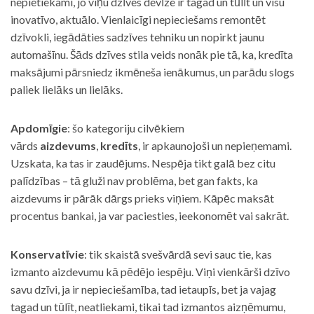
nepietiekami, jo viņu dzīves devīze ir tagad un tūlīt un visu
inovatīvo, aktuālo. Vienlaicīgi nepieciešams remontēt
dzīvokli, iegādāties sadzīves tehniku un nopirkt jaunu
automašīnu. Šāds dzīves stila veids nonāk pie tā, ka, kredīta
maksājumi pārsniedz ikmēneša ienākumus, un parādu slogs
paliek lielāks un lielāks.
Apdomīgie
: šo kategoriju cilvēkiem
vārds
aizdevums
,
kredīts
, ir apkaunojoši un nepieņemami.
Uzskata, ka tas ir zaudējums. Nespēja tikt galā bez citu
palīdzības – tā gluži nav problēma, bet gan fakts, ka
aizdevums ir pārāk dārgs prieks viņiem. Kāpēc maksāt
procentus bankai, ja var paciesties, ieekonomēt vai sakrāt.
Konservatīvie
: tik skaistā svešvārdā sevi sauc tie, kas
izmanto aizdevumu kā pēdējo iespēju. Viņi vienkārši dzīvo
savu dzīvi, ja ir nepieciešamība, tad ietaupīs, bet ja vajag
tagad un tūlīt, neatliekami, tikai tad izmantos aizņēmumu,