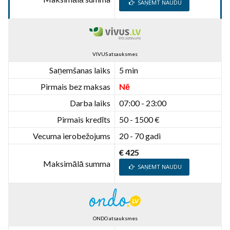
SAŅEMT NAUDU
VIVUS atsauksmes
Saņemšanas laiks
5 min
Pirmais bez maksas
Nē
Darba laiks
07:00 - 23:00
Pirmais kredīts
50 - 1500 €
Vecuma ierobežojums
20 - 70 gadi
€ 425
Maksimālā summa
SAŅEMT NAUDU
ONDO atsauksmes