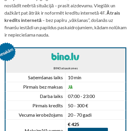
nostādīt neērtā situācijā – prasīt aizdevumu. Vieglāk un
dažkārt pat ātrāk ir noformēt kredītu internetā 4F.
Ātrais
kredīts internetā
– bez papīru „vākšanas”, došanās uz
finanšu iestādi un papildus paskaidrojumiem, kādam nolūkam
ir nepieciešama nauda.
BINO atsauksmes
Saņemšanas laiks
10 min
Pirmais bez maksas
Jā
Darba laiks
07:00 - 23:00
Pirmais kredīts
50 - 300 €
Vecuma ierobežojums
20 - 70 gadi
€ 425
Maksimālā summa