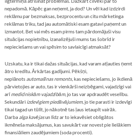
ilgtermiņā atrisināt problēmas. Dažkārt cilvēki par to
nepadomā. Kāpēc gan neņemt, ja dod? Un vēl kad izdzirdi
reklāmu par bezmaksas, bezprocentu un citu mārketinga
reklāmas triku, tad jau automātiski esam gatavi paņemt un
izmantot. Bet vai mēs esam pirms tam pārdomājuši visu
situācijas nopietnību, izanalizējuši mums tas šobrīd ir
nepieciešams un vai spēsim to savlaicīgi atmaksāt?
Uzskatu, ka ir tikai dažas situācijas, kad varam atļauties ņemt
ātro kredītu. Ārkārtas gadījumi. Pēkšņi,
neplānots
automašīnas remonts
, kas nepieciešams, jo ikdienā
pārvietojies ar auto, tas ir vienkārši neizbēgami, vajadzīgi vai
arī
medicīniskām vajadzībām
, jo tas var apdraudēt veselību.
Sekundāri
izdevīgiem piedāvājumiem
, jo tie parasti ir izdevīgi
tikai tagad un tūlīt, jo nākotnē tas ļaus ietaupīt vairāk.
Darba
alga kavējas
un līdz ar to iekavēsiet obligātos
ikmēneša maksājumus, kas savukārt var novest pie lielākiem
finansiāliem zaudējumiem (soda procenti).