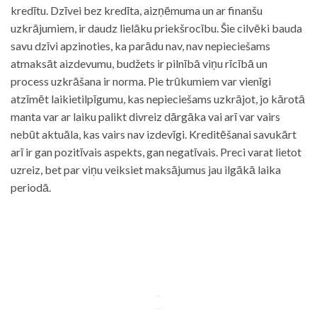
kredītu. Dzīvei bez kredīta, aizņēmuma un ar finanšu
uzkrājumiem, ir daudz lielāku priekšrocību. Šie cilvēki bauda
savu dzīvi apzinoties, ka parādu nav, nav nepieciešams
atmaksāt aizdevumu, budžets ir pilnībā viņu rīcībā un
process uzkrāšana ir norma. Pie trūkumiem var vienīgi
atzīmēt laikietilpīgumu, kas nepieciešams uzkrājot, jo kārotā
manta var ar laiku palikt divreiz dārgāka vai arī var vairs
nebūt aktuāla, kas vairs nav izdevīgi. Kreditēšanai savukārt
arī ir gan pozitīvais aspekts, gan negatīvais. Preci varat lietot
uzreiz, bet par viņu veiksiet maksājumus jau ilgākā laika
periodā.