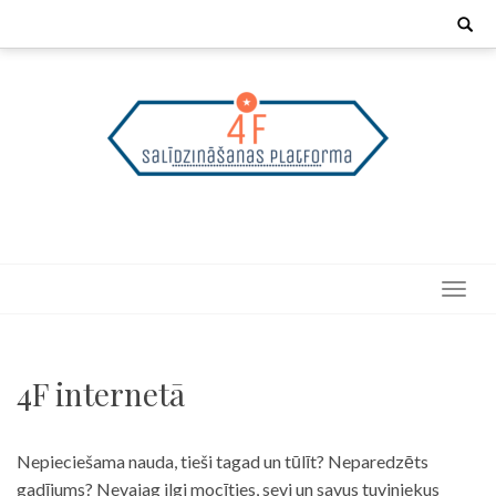
Skip
Search
for:
to
content
4F internetā
Nepieciešama nauda, tieši tagad un tūlīt? Neparedzēts
gadījums? Nevajag ilgi mocīties, sevi un savus tuviniekus