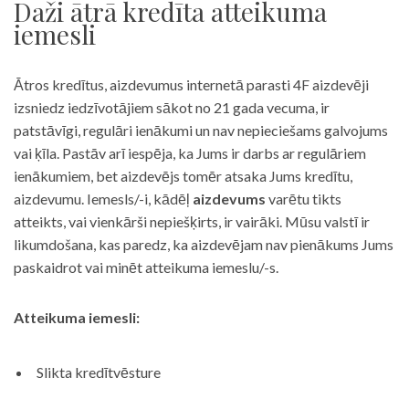
Daži ātrā kredīta atteikuma
iemesli
Ātros kredītus, aizdevumus internetā parasti 4F aizdevēji
izsniedz iedzīvotājiem sākot no 21 gada vecuma, ir
patstāvīgi, regulāri ienākumi un nav nepieciešams galvojums
vai ķīla. Pastāv arī iespēja, ka Jums ir darbs ar regulāriem
ienākumiem, bet aizdevējs tomēr atsaka Jums kredītu,
aizdevumu. Iemesls/-i, kādēļ
aizdevums
varētu tikts
atteikts, vai vienkārši nepiešķirts, ir vairāki. Mūsu valstī ir
likumdošana, kas paredz, ka aizdevējam nav pienākums Jums
paskaidrot vai minēt atteikuma iemeslu/-s.
Atteikuma iemesli:
Slikta kredītvēsture