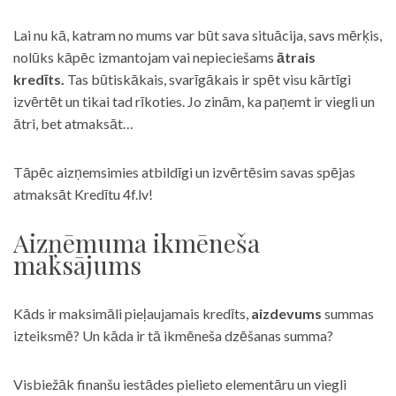
Lai nu kā, katram no mums var būt sava situācija, savs mērķis,
nolūks kāpēc izmantojam vai nepieciešams
ātrais
kredīts.
Tas būtiskākais, svarīgākais ir spēt visu kārtīgi
izvērtēt un tikai tad rīkoties. Jo zinām, ka paņemt ir viegli un
ātri, bet atmaksāt…
Tāpēc aizņemsimies atbildīgi un izvērtēsim savas spējas
atmaksāt Kredītu 4f.lv!
Aizņēmuma ikmēneša
maksājums
Kāds ir maksimāli pieļaujamais kredīts,
aizdevums
summas
izteiksmē? Un kāda ir tā ikmēneša dzēšanas summa?
Visbiežāk finanšu iestādes pielieto elementāru un viegli