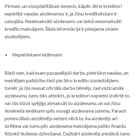
Pirmais, un visizplatītākais iemesls, kāpēc ātrie kreditori
nepiešķir naudas aizdevumus ir, ja Jūsu kredītvēsture ir
sabojāta. Neatmaksāti aizdevumi, vai laikā nenomaksāti
kredītu maksājumi. Šāda informācija ir pieejama visiem
aizdevējiem.
Nepietiekami ieņēmumi
Bieži vien, kad esam pazaudējuši darbu, pietrūkst naudas, un
meklējam palīdzību tieši pie ātro kredītu izsniedzējiem,
tomēr, ja Jūs neesat oficiāls darba ņēmējs, tad visticamāk
aizdevumu Jums tiks atteikts, jo kreditori nopietni izvērtē to,
vai Jūs būsit spējīgs atmaksāt šo aizdevumu, un vai Jūsu
ikmēneša ienākumi spēs nosegt aizdevuma summu. Parasti
potenciālais aizņēmējs neņem vērā to, ka aizdevējs arī
izrēķina vai Jums pēc aizdevuma maksājuma paliks finanšu
līdzekļi ikdienas dzīvošanai. Dažkārt aizdevējs piedāvā Jums