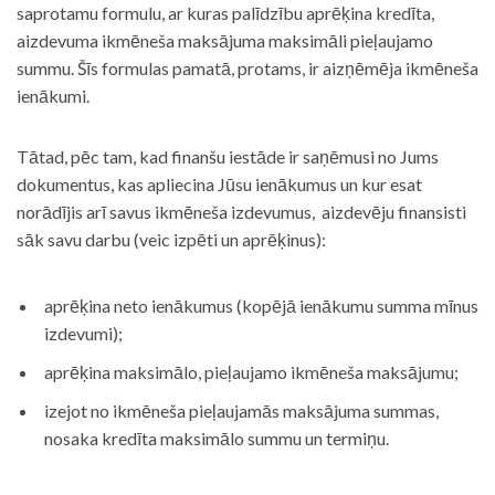
saprotamu formulu, ar kuras palīdzību aprēķina kredīta,
aizdevuma ikmēneša maksājuma maksimāli pieļaujamo
summu. Šīs formulas pamatā, protams, ir aizņēmēja ikmēneša
ienākumi.
Tātad, pēc tam, kad finanšu iestāde ir saņēmusi no Jums
dokumentus, kas apliecina Jūsu ienākumus un kur esat
norādījis arī savus ikmēneša izdevumus, aizdevēju finansisti
sāk savu darbu (veic izpēti un aprēķinus):
aprēķina neto ienākumus (kopējā ienākumu summa mīnus
izdevumi);
aprēķina maksimālo, pieļaujamo ikmēneša maksājumu;
izejot no ikmēneša pieļaujamās maksājuma summas,
nosaka kredīta maksimālo summu un termiņu.