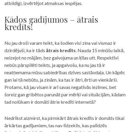
atbildīgi, izvērtējot atmaksas iespējas.
Kādos gadījumos – ātrais
kredīts!
Nu jau droši varam teikt, ka šodien visi zina vai vismaz ir
dzirdējuši, ka ir tāds
ātrais kredīts
. Nauda 15 minūšu laikā,
neizejot no mājām, bez galvojuma un ķīlas utt. Respektīvi
nebūs pārspīlēti teikts, ja apgalvošu, ka nu jau tā ir
neatņemama mūsu sabiedrības dzīves sastāvdaļa. Un kāpēc
gan lai tā nebūtu, ja zinām, ka tas ir ātri, ērti un vienkārši.
Protams, kā jau visam ir arī savas negatīvās iezīmes, bet
šoreiz gan gribētos parunāt par mērķi vai situācijām, kādam
tad nolūkam ir domāti ātrie kredīti internetā?
Nedrīkst aizmirst, ka pirmkārt ātrais kredīts ir domāts tikai
ārkārtas gadījumiem, tas nav līdzeklis, kas palīdzēs