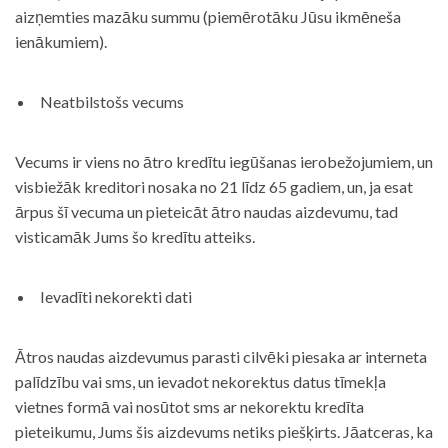
aizņemties mazāku summu (piemērotāku Jūsu ikmēneša
ienākumiem).
Neatbilstošs vecums
Vecums ir viens no ātro kredītu iegūšanas ierobežojumiem, un
visbiežāk kreditori nosaka no 21 līdz 65 gadiem, un, ja esat
ārpus šī vecuma un pieteicāt ātro naudas aizdevumu, tad
visticamāk Jums šo kredītu atteiks.
Ievadīti nekorekti dati
Ātros naudas aizdevumus parasti cilvēki piesaka ar interneta
palīdzību vai sms, un ievadot nekorektus datus tīmekļa
vietnes formā vai nosūtot sms ar nekorektu kredīta
pieteikumu, Jums šis aizdevums netiks piešķirts. Jāatceras, ka