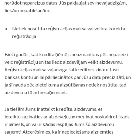
norādot nepareizus datus, Jūs pakļaujat sevi nevajadzīgām,
liekām nepatikšanām.
Netiek nosūtīta reģistrācijas maksa vai veikta korekta
reģistrācija
Bieži gadās, kad kredīta ņēmējs neuzmanības pēc nepareizi
veic reģistrāciju un tas liedz aizdevējam veikt aizdevumu.
Reģistrācijas maksa vajadzīga, lai kreditors zinātu Jūsu
bankas kontu un lai pārliecinātos par Jūsu datu precizitāti, un
ja šī nauda pēc pieteikuma aizsūtīšanas netiek nosūtīta, tad
aizdevumu tā arī nesaņemsiet.
Ja tiešām Jums ir atteikt
kredīts
, aizdevums, es
ieteiktu sazināties ar aizdevēju, un mēģināt noskaidrot, kāds
ir iemesls, un vai ir kādas iespējas Jums šo aizdevumu
saņemt! Atcerēsimies, ka ir nepieciešams aizņemties