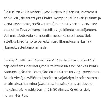
Šie ir būtiskākie kritēriji, pēc kuriem ir jāatbilst. Protams ir
arī vēl citi, tie arī atšķiras katrai kompānijai. Ir svarīgi zināt, ja
vienā Tev atsaka, droši vari mēģināt citā. Varbūt vienā Tev
atsaka, jo Tavs vecums neatbilst viņu klienta nosacījumam.
Vairums aizdevēju kompānijas nepaskaidro kāpēc tiek
atteikts kredīts, jo tā paredz mūsu likumdošana, ka nav
jāsniedz atteikuma iemesls.
Lai vispār būtu iespēja noformēt ātro kredītu internetā, ir
nepieciešams internets, mob. telefons un savs bankas konts.
Manuprāt, šīs trīs lietas, šodien ir katram un viegli pieejamas.
Atliek vienīgi izvēlēties kreditoru, vajadzīgo kredīta summu
un atmaksas termiņu, jāatceras, ka vairākums aizdevēju
maksimālais kredīta termiņš ir 30 dienas.
Kredīts
tiek
noformēts ātri.