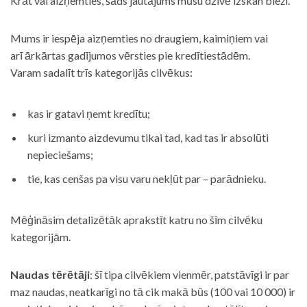
Krāt vai aizņemties, šāds jautājums mūsu dzīvē izskan bieži.
Mums ir iespēja aizņemties no draugiem, kaimiņiem vai
arī ārkārtas gadījumos vērsties pie kredītiestādēm.
Varam sadalīt trīs kategorijās cilvēkus:
kas ir gatavi ņemt kredītu;
kuri izmanto aizdevumu tikai tad, kad tas ir absolūti
nepieciešams;
tie, kas cenšas pa visu varu nekļūt par – parādnieku.
Mēģināsim detalizētāk aprakstīt katru no šīm cilvēku
kategorijām.
Naudas tērētāji
: šī tipa cilvēkiem vienmēr, patstāvīgi ir par
maz naudas, neatkarīgi no tā cik makā būs (100 vai 10 000) ir