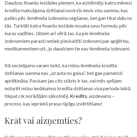
Daudzas finanšu iestādes pieņem, ka aizņēmējs katru mēnesi
kredīta maksājuma dzēšanai novirzīs nevis visu summu, kas
paliks pēc ikmēneša izdevumu segšanas, bet gan tikai daļu no
tās. Turklāt katra finanšu iestāde nosaka savu formulu, pēc
kuras vadīties. Jāņem arī vērā tas, ka pie ikmēneša
izdevumiem parasti netiek pieskaitīti izdevumi par apģērbu,
medikamentiem utt., jo daudziem tie nav ikmēneša izdevumi.
Kā secinājumu varam teikt, ka mūsu ikmēneša kredīta
dzēšanas summa nav „izrauta no gaisa”, bet gan pamatoti
aprēķināta. Pavisam jau cits stāsts ir tas, vai mēs spējam
noturēt mūsu ienākumus kredīta dzēšanas visa perioda laikā
tikpat cik norādījām sākotnēji.
Kredīts
, aizdevums –
process, kas iepriekš prasa rūpīgu izvērtēšanu!
Krāt vai aizņemties?