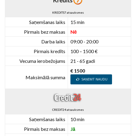
KREDITS7 atsauksmes
Saņemšanas laiks
15 min
Pirmais bez maksas
Nē
Darba laiks
09:00 - 20:00
Pirmais kredīts
100 – 1500 €
Vecuma ierobežojums
21 - 65 gadi
€ 1500
Maksimālā summa
SAŅEMT NAUDU
CREDIT24 atsauksmes
Saņemšanas laiks
10 min
Pirmais bez maksas
Jā