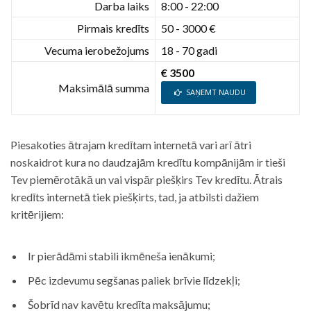
Darba laiks
8:00 - 22:00
Pirmais kredīts
50 - 3000 €
Vecuma ierobežojums
18 - 70 gadi
€ 3500
Maksimālā summa
SAŅEMT NAUDU
Piesakoties ātrajam kredītam internetā vari arī ātri
noskaidrot kura no daudzajām kredītu kompānijām ir tieši
Tev piemērotākā un vai vispār piešķirs Tev kredītu. Ātrais
kredīts internetā tiek piešķirts, tad, ja atbilsti dažiem
kritērijiem:
Ir pierādāmi stabili ikmēneša ienākumi;
Pēc izdevumu segšanas paliek brīvie līdzekļi;
Šobrīd nav kavētu kredīta maksājumu;