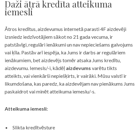
Daži ātrā kredīta atteikuma
iemesli
Ātros kredītus, aizdevumus internetā parasti 4F aizdevēji
izsniedz iedzīvotājiem sākot no 21 gada vecuma, ir
patstāvīgi, regulāri ienākumi un nav nepieciešams galvojums
vai ķīla. Pastāv arī iespēja, ka Jums ir darbs ar regulāriem
ienākumiem, bet aizdevējs tomēr atsaka Jums kredītu,
aizdevumu. Iemesls/-i, kādēļ
aizdevums
varētu tikts
atteikts, vai vienkārši nepiešķirts, ir vairāki. Mūsu valstī ir
likumdošana, kas paredz, ka aizdevējam nav pienākums Jums
paskaidrot vai minēt atteikuma iemeslu/-s.
Atteikuma iemesli:
Slikta kredītvēsture