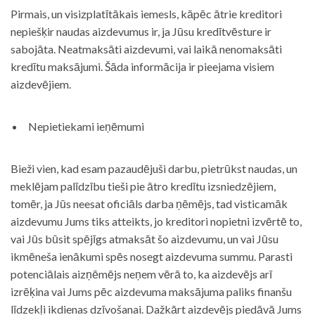
Pirmais, un visizplatītākais iemesls, kāpēc ātrie kreditori
nepiešķir naudas aizdevumus ir, ja Jūsu kredītvēsture ir
sabojāta. Neatmaksāti aizdevumi, vai laikā nenomaksāti
kredītu maksājumi. Šāda informācija ir pieejama visiem
aizdevējiem.
Nepietiekami ieņēmumi
Bieži vien, kad esam pazaudējuši darbu, pietrūkst naudas, un
meklējam palīdzību tieši pie ātro kredītu izsniedzējiem,
tomēr, ja Jūs neesat oficiāls darba ņēmējs, tad visticamāk
aizdevumu Jums tiks atteikts, jo kreditori nopietni izvērtē to,
vai Jūs būsit spējīgs atmaksāt šo aizdevumu, un vai Jūsu
ikmēneša ienākumi spēs nosegt aizdevuma summu. Parasti
potenciālais aizņēmējs neņem vērā to, ka aizdevējs arī
izrēķina vai Jums pēc aizdevuma maksājuma paliks finanšu
līdzekļi ikdienas dzīvošanai. Dažkārt aizdevējs piedāvā Jums