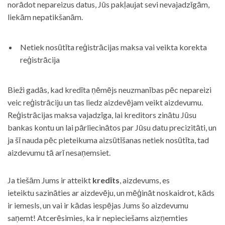
norādot nepareizus datus, Jūs pakļaujat sevi nevajadzīgām,
liekām nepatikšanām.
Netiek nosūtīta reģistrācijas maksa vai veikta korekta
reģistrācija
Bieži gadās, kad kredīta ņēmējs neuzmanības pēc nepareizi
veic reģistrāciju un tas liedz aizdevējam veikt aizdevumu.
Reģistrācijas maksa vajadzīga, lai kreditors zinātu Jūsu
bankas kontu un lai pārliecinātos par Jūsu datu precizitāti, un
ja šī nauda pēc pieteikuma aizsūtīšanas netiek nosūtīta, tad
aizdevumu tā arī nesaņemsiet.
Ja tiešām Jums ir atteikt
kredīts
, aizdevums, es
ieteiktu sazināties ar aizdevēju, un mēģināt noskaidrot, kāds
ir iemesls, un vai ir kādas iespējas Jums šo aizdevumu
saņemt! Atcerēsimies, ka ir nepieciešams aizņemties