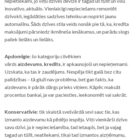
nepietiekami, jo viņu dzīves devīze ir tagad un tūlīt un visu
inovatīvo, aktuālo. Vienlaicīgi nepieciešams remontēt
dzīvokli, iegādāties sadzīves tehniku un nopirkt jaunu
automašīnu. Šāds dzīves stila veids nonāk pie tā, ka, kredīta
maksājumi pārsniedz ikmēneša ienākumus, un parādu slogs
paliek lielāks un lielāks.
Apdomīgie
: šo kategoriju cilvēkiem
vārds
aizdevums
,
kredīts
, ir apkaunojoši un nepieņemami.
Uzskata, ka tas ir zaudējums. Nespēja tikt galā bez citu
palīdzības – tā gluži nav problēma, bet gan fakts, ka
aizdevums ir pārāk dārgs prieks viņiem. Kāpēc maksāt
procentus bankai, ja var paciesties, ieekonomēt vai sakrāt.
Konservatīvie
: tik skaistā svešvārdā sevi sauc tie, kas
izmanto aizdevumu kā pēdējo iespēju. Viņi vienkārši dzīvo
savu dzīvi, ja ir nepieciešamība, tad ietaupīs, bet ja vajag
tagad un tūlīt, neatliekami, tikai tad izmantos aizņēmumu,