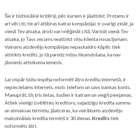
Šie ir būtiskākie kritēriji, pēc kuriem ir jāatbilst. Protams ir
arī vēl citi, tie arī atšķiras katrai kompānijai. Ir svarīgi zināt, ja
vienā Tev atsaka, droši vari mēģināt citā. Varbūt vienā Tev
atsaka, jo Tavs vecums neatbilst viņu klienta nosacījumam.
Vairums aizdevēju kompānijas nepaskaidro kāpēc tiek
atteikts kredīts, jo tā paredz mūsu likumdošana, ka nav
jāsniedz atteikuma iemesls.
Lai vispār būtu iespēja noformēt ātro kredītu internetā, ir
nepieciešams internets, mob. telefons un savs bankas konts.
Manuprāt, šīs trīs lietas, šodien ir katram un viegli pieejamas.
Atliek vienīgi izvēlēties kreditoru, vajadzīgo kredīta summu
un atmaksas termiņu, jāatceras, ka vairākums aizdevēju
maksimālais kredīta termiņš ir 30 dienas.
Kredīts
tiek
noformēts ātri.