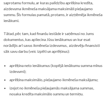
saprotamu formulu, ar kuras palīdzību aprēķina kredīta,
aizdevuma ikmēneša maksājuma maksimāli pieļaujamo
summu. Šīs formulas pamatā, protams, ir aizņēmēja ikmēneša
ienākumi.
Tātad, pēc tam, kad finanšu iestāde ir saņēmusi no Jums
dokumentus, kas apliecina Jūsu ienākumus un kur esat
norādījis arī savus ikmēneša izdevumus, aizdevēju finansisti
sāk savu darbu (veic izpēti un aprēķinus):
aprēķina neto ienākumus (kopējā ienākumu summa mīnus
izdevumi);
aprēķina maksimālo, pieļaujamo ikmēneša maksājumu;
izejot no ikmēneša pieļaujamās maksājuma summas,
nosaka kredīta maksimālo summu un termiņu.