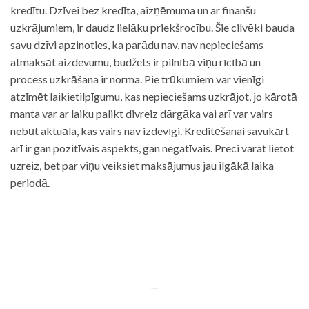
kredītu. Dzīvei bez kredīta, aizņēmuma un ar finanšu
uzkrājumiem, ir daudz lielāku priekšrocību. Šie cilvēki bauda
savu dzīvi apzinoties, ka parādu nav, nav nepieciešams
atmaksāt aizdevumu, budžets ir pilnībā viņu rīcībā un
process uzkrāšana ir norma. Pie trūkumiem var vienīgi
atzīmēt laikietilpīgumu, kas nepieciešams uzkrājot, jo kārotā
manta var ar laiku palikt divreiz dārgāka vai arī var vairs
nebūt aktuāla, kas vairs nav izdevīgi. Kreditēšanai savukārt
arī ir gan pozitīvais aspekts, gan negatīvais. Preci varat lietot
uzreiz, bet par viņu veiksiet maksājumus jau ilgākā laika
periodā.