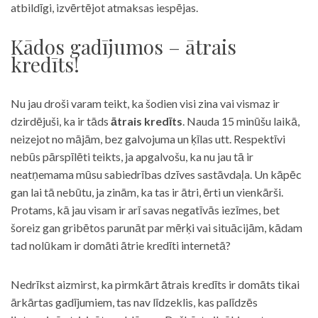
atbildīgi, izvērtējot atmaksas iespējas.
Kādos gadījumos – ātrais
kredīts!
Nu jau droši varam teikt, ka šodien visi zina vai vismaz ir
dzirdējuši, ka ir tāds
ātrais kredīts
. Nauda 15 minūšu laikā,
neizejot no mājām, bez galvojuma un ķīlas utt. Respektīvi
nebūs pārspīlēti teikts, ja apgalvošu, ka nu jau tā ir
neatņemama mūsu sabiedrības dzīves sastāvdaļa. Un kāpēc
gan lai tā nebūtu, ja zinām, ka tas ir ātri, ērti un vienkārši.
Protams, kā jau visam ir arī savas negatīvās iezīmes, bet
šoreiz gan gribētos parunāt par mērķi vai situācijām, kādam
tad nolūkam ir domāti ātrie kredīti internetā?
Nedrīkst aizmirst, ka pirmkārt ātrais kredīts ir domāts tikai
ārkārtas gadījumiem, tas nav līdzeklis, kas palīdzēs