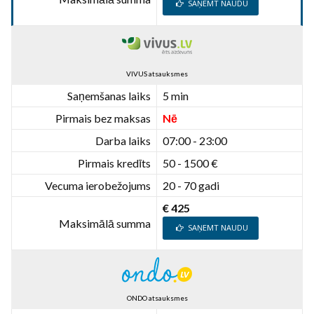
SAŅEMT NAUDU
VIVUS atsauksmes
Saņemšanas laiks
5 min
Pirmais bez maksas
Nē
Darba laiks
07:00 - 23:00
Pirmais kredīts
50 - 1500 €
Vecuma ierobežojums
20 - 70 gadi
€ 425
Maksimālā summa
SAŅEMT NAUDU
ONDO atsauksmes