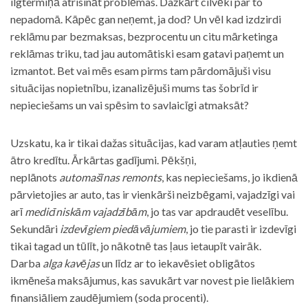
ilgtermiņā atrisināt problēmas. Dažkārt cilvēki par to
nepadomā. Kāpēc gan neņemt, ja dod? Un vēl kad izdzirdi
reklāmu par bezmaksas, bezprocentu un citu mārketinga
reklāmas triku, tad jau automātiski esam gatavi paņemt un
izmantot. Bet vai mēs esam pirms tam pārdomājuši visu
situācijas nopietnību, izanalizējuši mums tas šobrīd ir
nepieciešams un vai spēsim to savlaicīgi atmaksāt?
Uzskatu, ka ir tikai dažas situācijas, kad varam atļauties ņemt
ātro kredītu. Ārkārtas gadījumi. Pēkšņi,
neplānots
automašīnas remonts
, kas nepieciešams, jo ikdienā
pārvietojies ar auto, tas ir vienkārši neizbēgami, vajadzīgi vai
arī
medicīniskām vajadzībām
, jo tas var apdraudēt veselību.
Sekundāri
izdevīgiem piedāvājumiem
, jo tie parasti ir izdevīgi
tikai tagad un tūlīt, jo nākotnē tas ļaus ietaupīt vairāk.
Darba
alga kavējas
un līdz ar to iekavēsiet obligātos
ikmēneša maksājumus, kas savukārt var novest pie lielākiem
finansiāliem zaudējumiem (soda procenti).