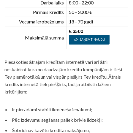
Darba laiks
8:00 - 22:00
Pirmais kredīts
50 - 3000 €
Vecuma ierobežojums
18 - 70 gadi
€ 3500
Maksimālā summa
SAŅEMT NAUDU
Piesakoties ātrajam kredītam internetā vari arī ātri
noskaidrot kura no daudzajām kredītu kompānijām ir tieši
Tev piemērotākā un vai vispār piešķirs Tev kredītu. Ātrais
kredīts internetā tiek piešķirts, tad, ja atbilsti dažiem
kritērijiem:
Ir pierādāmi stabili ikmēneša ienākumi;
Pēc izdevumu segšanas paliek brīvie līdzekļi;
Šobrīd nav kavētu kredīta maksājumu;