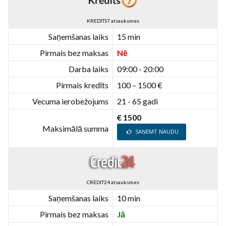
KREDITS7 atsauksmes
Saņemšanas laiks
15 min
Pirmais bez maksas
Nē
Darba laiks
09:00 - 20:00
Pirmais kredīts
100 – 1500 €
Vecuma ierobežojums
21 - 65 gadi
€ 1500
Maksimālā summa
SAŅEMT NAUDU
CREDIT24 atsauksmes
Saņemšanas laiks
10 min
Pirmais bez maksas
Jā