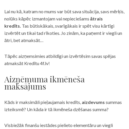
Lai nu kā, katram no mums var būt sava situācija, savs mērķis,
nolūks kāpēc izmantojam vai nepieciešams
ātrais
kredīts.
Tas būtiskākais, svarīgākais ir spēt visu kārtīgi
izvērtēt un tikai tad rīkoties. Jo zinām, ka paņemt ir viegli un
ātri, bet atmaksāt…
Tāpēc aizņemsimies atbildīgi un izvērtēsim savas spējas
atmaksāt Kredītu 4f.lv!
Aizņēmuma ikmēneša
maksājums
Kāds ir maksimāli pieļaujamais kredīts,
aizdevums
summas
izteiksmē? Un kāda ir tā ikmēneša dzēšanas summa?
Visbiežāk finanšu iestādes pielieto elementāru un viegli