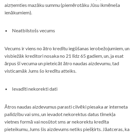
aizņemties mazāku summu (piemērotāku Jūsu ikmēneša
ienākumiem).
Neatbilstošs vecums
Vecums ir viens no ātro kredītu iegūšanas ierobežojumiem, un
visbiežāk kreditori nosaka no 21 līdz 65 gadiem, un, ja esat
ārpus šī vecuma un pieteicāt ātro naudas aizdevumu, tad
visticamāk Jums šo kredītu atteiks.
Ievadīti nekorekti dati
Ātros naudas aizdevumus parasti cilvēki piesaka ar interneta
palīdzību vai sms, un ievadot nekorektus datus tīmekļa
vietnes formā vai nosūtot sms ar nekorektu kredīta
pieteikumu, Jums šis aizdevums netiks piešķirts. Jāatceras, ka