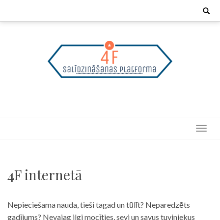
Skip
Search
for:
to
content
4F internetā
Nepieciešama nauda, tieši tagad un tūlīt? Neparedzēts
gadījums? Nevajag ilgi mocīties, sevi un savus tuviniekus