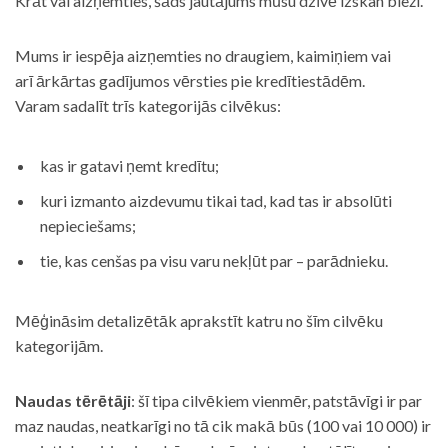
Krāt vai aizņemties, šāds jautājums mūsu dzīvē izskan bieži.
Mums ir iespēja aizņemties no draugiem, kaimiņiem vai
arī ārkārtas gadījumos vērsties pie kredītiestādēm.
Varam sadalīt trīs kategorijās cilvēkus:
kas ir gatavi ņemt kredītu;
kuri izmanto aizdevumu tikai tad, kad tas ir absolūti
nepieciešams;
tie, kas cenšas pa visu varu nekļūt par – parādnieku.
Mēģināsim detalizētāk aprakstīt katru no šīm cilvēku
kategorijām.
Naudas tērētāji
: šī tipa cilvēkiem vienmēr, patstāvīgi ir par
maz naudas, neatkarīgi no tā cik makā būs (100 vai 10 000) ir