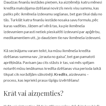
Daudzas finanšu iestādes pieņem, ka aizņēmējs katru mēnesi
kredīta maksājuma dzēšanai novirzīs nevis visu summu, kas
paliks pēc ikmēneša izdevumu segšanas, bet gan tikai daļu no
tās. Turklāt katra finanšu iestāde nosaka savu formulu, pēc
kuras vadīties. Jāņem arī vērā tas, ka pie ikmēneša
izdevumiem parasti netiek pieskaitīti izdevumi par apģērbu,
medikamentiem utt., jo daudziem tie nav ikmēneša izdevumi.
Kā secinājumu varam teikt, ka mūsu ikmēneša kredīta
dzēšanas summa nav „izrauta no gaisa”, bet gan pamatoti
aprēķināta. Pavisam jau cits stāsts ir tas, vai mēs spējam
noturēt mūsu ienākumus kredīta dzēšanas visa perioda laikā
tikpat cik norādījām sākotnēji.
Kredīts
, aizdevums –
process, kas iepriekš prasa rūpīgu izvērtēšanu!
Krāt vai aizņemties?