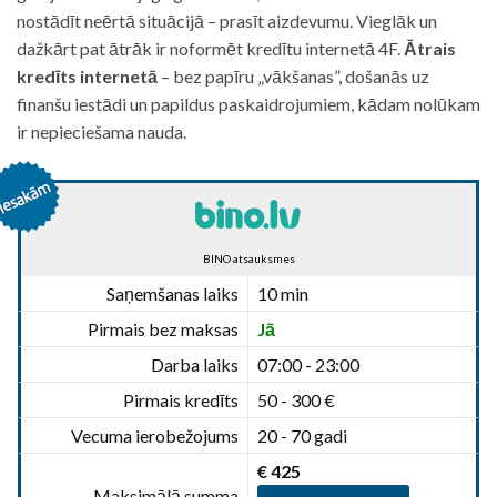
nostādīt neērtā situācijā – prasīt aizdevumu. Vieglāk un
dažkārt pat ātrāk ir noformēt kredītu internetā 4F.
Ātrais
kredīts internetā
– bez papīru „vākšanas”, došanās uz
finanšu iestādi un papildus paskaidrojumiem, kādam nolūkam
ir nepieciešama nauda.
BINO atsauksmes
Saņemšanas laiks
10 min
Pirmais bez maksas
Jā
Darba laiks
07:00 - 23:00
Pirmais kredīts
50 - 300 €
Vecuma ierobežojums
20 - 70 gadi
€ 425
Maksimālā summa