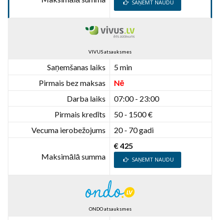
SAŅEMT NAUDU
VIVUS atsauksmes
Saņemšanas laiks
5 min
Pirmais bez maksas
Nē
Darba laiks
07:00 - 23:00
Pirmais kredīts
50 - 1500 €
Vecuma ierobežojums
20 - 70 gadi
€ 425
Maksimālā summa
SAŅEMT NAUDU
ONDO atsauksmes