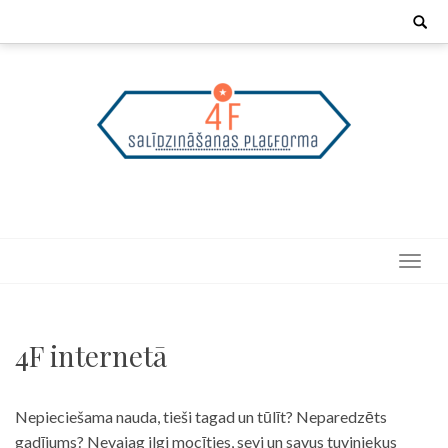
Skip
Search
for:
to
content
4F internetā
Nepieciešama nauda, tieši tagad un tūlīt? Neparedzēts
gadījums? Nevajag ilgi mocīties, sevi un savus tuviniekus