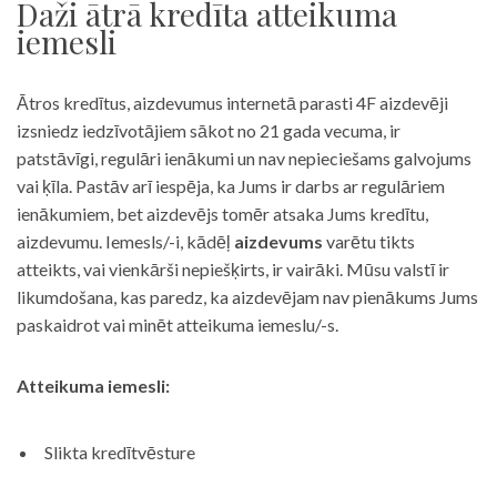
Daži ātrā kredīta atteikuma
iemesli
Ātros kredītus, aizdevumus internetā parasti 4F aizdevēji
izsniedz iedzīvotājiem sākot no 21 gada vecuma, ir
patstāvīgi, regulāri ienākumi un nav nepieciešams galvojums
vai ķīla. Pastāv arī iespēja, ka Jums ir darbs ar regulāriem
ienākumiem, bet aizdevējs tomēr atsaka Jums kredītu,
aizdevumu. Iemesls/-i, kādēļ
aizdevums
varētu tikts
atteikts, vai vienkārši nepiešķirts, ir vairāki. Mūsu valstī ir
likumdošana, kas paredz, ka aizdevējam nav pienākums Jums
paskaidrot vai minēt atteikuma iemeslu/-s.
Atteikuma iemesli:
Slikta kredītvēsture