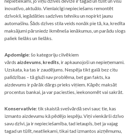
nepietiekami, jo viņu dzīves devīze ir tagad un tūlīt un visu
inovatīvo, aktuālo. Vienlaicīgi nepieciešams remontēt
dzīvokli, iegādāties sadzīves tehniku un nopirkt jaunu
automašīnu. Šāds dzīves stila veids nonāk pie tā, ka, kredīta
maksājumi pārsniedz ikmēneša ienākumus, un parādu slogs
paliek lielāks un lielāks.
Apdomīgie
: šo kategoriju cilvēkiem
vārds
aizdevums
,
kredīts
, ir apkaunojoši un nepieņemami.
Uzskata, ka tas ir zaudējums. Nespēja tikt galā bez citu
palīdzības – tā gluži nav problēma, bet gan fakts, ka
aizdevums ir pārāk dārgs prieks viņiem. Kāpēc maksāt
procentus bankai, ja var paciesties, ieekonomēt vai sakrāt.
Konservatīvie
: tik skaistā svešvārdā sevi sauc tie, kas
izmanto aizdevumu kā pēdējo iespēju. Viņi vienkārši dzīvo
savu dzīvi, ja ir nepieciešamība, tad ietaupīs, bet ja vajag
tagad un tūlīt, neatliekami, tikai tad izmantos aizņēmumu,