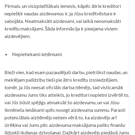
Pirmais, un visizplatītākais iemesls, kāpēc ātrie kreditori
nepiešķir naudas aizdevumus ir, ja Jūsu kredītvēsture ir
sabojāta. Neatmaksāti aizdevumi, vai laikā nenomaksāti
kredītu maksājumi. Šāda informācija ir pieejama visiem
aizdevējiem.
Nepietiekami ieņēmumi
Bieži vien, kad esam pazaudējuši darbu, pietrūkst naudas, un
meklējam palīdzību tieši pie ātro kredītu izsniedzējiem,
tomēr, ja Jūs neesat oficiāls darba ņēmējs, tad visticamāk
aizdevumu Jums tiks atteikts, jo kreditori nopietni izvērtē to,
vai Jūs būsit spējīgs atmaksāt šo aizdevumu, un vai Jūsu
ikmēneša ienākumi spēs nosegt aizdevuma summu. Parasti
potenciālais aizņēmējs neņem vērā to, ka aizdevējs arī
izrēķina vai Jums pēc aizdevuma maksājuma paliks finanšu
līdzekļi ikdienas dzīvošanai. Dažkārt aizdevējs piedāvā Jums