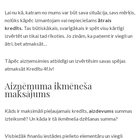
Lai nu kā, katram no mums var būt sava situācija, savs mērķis,
nolūks kāpēc izmantojam vai nepieciešams
ātrais
kredīts.
Tas būtiskākais, svarīgākais ir spēt visu kārtīgi
izvērtēt un tikai tad rīkoties. Jo zinām, ka paņemt ir viegli un
ātri, bet atmaksāt…
Tāpēc aizņemsimies atbildīgi un izvērtēsim savas spējas
atmaksāt Kredītu 4f.lv!
Aizņēmuma ikmēneša
maksājums
Kāds ir maksimāli pieļaujamais kredīts,
aizdevums
summas
izteiksmē? Un kāda ir tā ikmēneša dzēšanas summa?
Visbiežāk finanšu iestādes pielieto elementāru un viegli