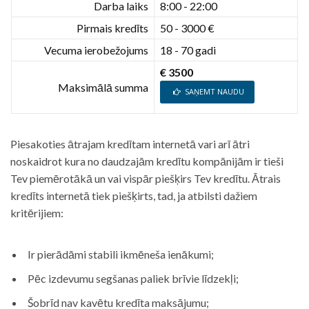
Darba laiks
8:00 - 22:00
Pirmais kredīts
50 - 3000 €
Vecuma ierobežojums
18 - 70 gadi
€ 3500
Maksimālā summa
SAŅEMT NAUDU
Piesakoties ātrajam kredītam internetā vari arī ātri
noskaidrot kura no daudzajām kredītu kompānijām ir tieši
Tev piemērotākā un vai vispār piešķirs Tev kredītu. Ātrais
kredīts internetā tiek piešķirts, tad, ja atbilsti dažiem
kritērijiem:
Ir pierādāmi stabili ikmēneša ienākumi;
Pēc izdevumu segšanas paliek brīvie līdzekļi;
Šobrīd nav kavētu kredīta maksājumu;