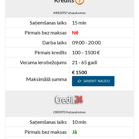
KREDITS7 atsauksmes
Saņemšanas laiks
15 min
Pirmais bez maksas
Nē
Darba laiks
09:00 - 20:00
Pirmais kredīts
100 – 1500 €
Vecuma ierobežojums
21 - 65 gadi
€ 1500
Maksimālā summa
SAŅEMT NAUDU
CREDIT24 atsauksmes
Saņemšanas laiks
10 min
Pirmais bez maksas
Jā