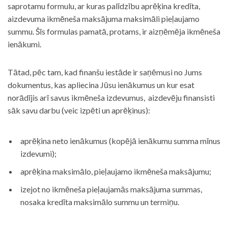
saprotamu formulu, ar kuras palīdzību aprēķina kredīta,
aizdevuma ikmēneša maksājuma maksimāli pieļaujamo
summu. Šīs formulas pamatā, protams, ir aizņēmēja ikmēneša
ienākumi.
Tātad, pēc tam, kad finanšu iestāde ir saņēmusi no Jums
dokumentus, kas apliecina Jūsu ienākumus un kur esat
norādījis arī savus ikmēneša izdevumus, aizdevēju finansisti
sāk savu darbu (veic izpēti un aprēķinus):
aprēķina neto ienākumus (kopējā ienākumu summa mīnus
izdevumi);
aprēķina maksimālo, pieļaujamo ikmēneša maksājumu;
izejot no ikmēneša pieļaujamās maksājuma summas,
nosaka kredīta maksimālo summu un termiņu.