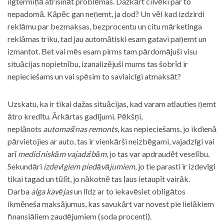
ilgtermiņā atrisināt problēmas. Dažkārt cilvēki par to
nepadomā. Kāpēc gan neņemt, ja dod? Un vēl kad izdzirdi
reklāmu par bezmaksas, bezprocentu un citu mārketinga
reklāmas triku, tad jau automātiski esam gatavi paņemt un
izmantot. Bet vai mēs esam pirms tam pārdomājuši visu
situācijas nopietnību, izanalizējuši mums tas šobrīd ir
nepieciešams un vai spēsim to savlaicīgi atmaksāt?
Uzskatu, ka ir tikai dažas situācijas, kad varam atļauties ņemt
ātro kredītu. Ārkārtas gadījumi. Pēkšņi,
neplānots
automašīnas remonts
, kas nepieciešams, jo ikdienā
pārvietojies ar auto, tas ir vienkārši neizbēgami, vajadzīgi vai
arī
medicīniskām vajadzībām
, jo tas var apdraudēt veselību.
Sekundāri
izdevīgiem piedāvājumiem
, jo tie parasti ir izdevīgi
tikai tagad un tūlīt, jo nākotnē tas ļaus ietaupīt vairāk.
Darba
alga kavējas
un līdz ar to iekavēsiet obligātos
ikmēneša maksājumus, kas savukārt var novest pie lielākiem
finansiāliem zaudējumiem (soda procenti).