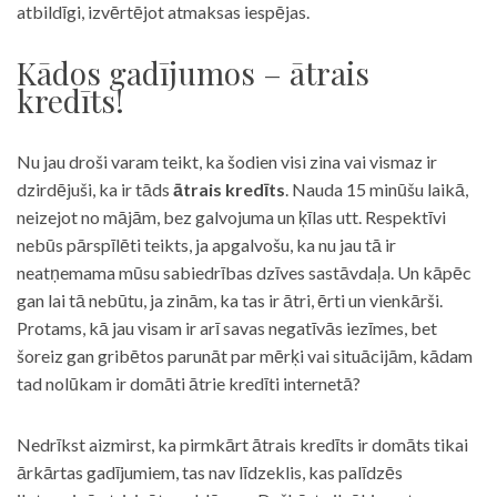
atbildīgi, izvērtējot atmaksas iespējas.
Kādos gadījumos – ātrais
kredīts!
Nu jau droši varam teikt, ka šodien visi zina vai vismaz ir
dzirdējuši, ka ir tāds
ātrais kredīts
. Nauda 15 minūšu laikā,
neizejot no mājām, bez galvojuma un ķīlas utt. Respektīvi
nebūs pārspīlēti teikts, ja apgalvošu, ka nu jau tā ir
neatņemama mūsu sabiedrības dzīves sastāvdaļa. Un kāpēc
gan lai tā nebūtu, ja zinām, ka tas ir ātri, ērti un vienkārši.
Protams, kā jau visam ir arī savas negatīvās iezīmes, bet
šoreiz gan gribētos parunāt par mērķi vai situācijām, kādam
tad nolūkam ir domāti ātrie kredīti internetā?
Nedrīkst aizmirst, ka pirmkārt ātrais kredīts ir domāts tikai
ārkārtas gadījumiem, tas nav līdzeklis, kas palīdzēs