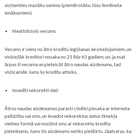
aizņemties mazāku summu (piemērotāku Jūsu ikmēneša
ienākumiem).
Neatbilstošs vecums
Vecums ir viens no ātro kredītu iegūšanas ierobežojumiem, un
visbiežāk kreditori nosaka no 21 līdz 65 gadiem, un, ja esat
ārpus šī vecuma un pieteicāt ātro naudas aizdevumu, tad
visticamāk Jums šo kredītu atteiks.
Ievadīti nekorekti dati
Ātros naudas aizdevumus parasti cilvēki piesaka ar interneta
palīdzību vai sms, un ievadot nekorektus datus tīmekļa
vietnes formā vai nosūtot sms ar nekorektu kredīta
pieteikumu, Jums šis aizdevums netiks piešķirts. Jāatceras, ka