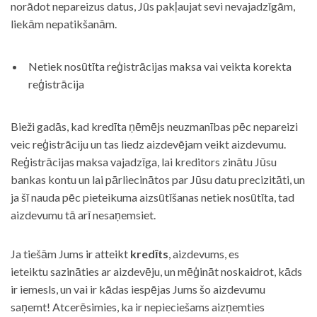
norādot nepareizus datus, Jūs pakļaujat sevi nevajadzīgām,
liekām nepatikšanām.
Netiek nosūtīta reģistrācijas maksa vai veikta korekta
reģistrācija
Bieži gadās, kad kredīta ņēmējs neuzmanības pēc nepareizi
veic reģistrāciju un tas liedz aizdevējam veikt aizdevumu.
Reģistrācijas maksa vajadzīga, lai kreditors zinātu Jūsu
bankas kontu un lai pārliecinātos par Jūsu datu precizitāti, un
ja šī nauda pēc pieteikuma aizsūtīšanas netiek nosūtīta, tad
aizdevumu tā arī nesaņemsiet.
Ja tiešām Jums ir atteikt
kredīts
, aizdevums, es
ieteiktu sazināties ar aizdevēju, un mēģināt noskaidrot, kāds
ir iemesls, un vai ir kādas iespējas Jums šo aizdevumu
saņemt! Atcerēsimies, ka ir nepieciešams aizņemties