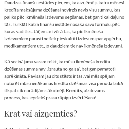
Daudzas finanšu iestādes pieņem, ka aizņēmējs katru mēnesi
kredīta maksājuma dzēšanai novirzīs nevis visu summu, kas
paliks pēc ikmēneša izdevumu segšanas, bet gan tikai daļu no
tās. Turklāt katra finanšu iestāde nosaka savu formulu, pēc
kuras vadīties. Jāņem arī vērā tas, ka pie ikmēneša
izdevumiem parasti netiek pieskaitīti izdevumi par apģērbu,
medikamentiem utt., jo daudziem tie nav ikmēneša izdevumi.
Kā secinājumu varam teikt, ka mūsu ikmēneša kredīta
dzēšanas summa nav „izrauta no gaisa”, bet gan pamatoti
aprēķināta. Pavisam jau cits stāsts ir tas, vai mēs spējam
noturēt mūsu ienākumus kredīta dzēšanas visa perioda laikā
tikpat cik norādījām sākotnēji.
Kredīts
, aizdevums –
process, kas iepriekš prasa rūpīgu izvērtēšanu!
Krāt vai aizņemties?