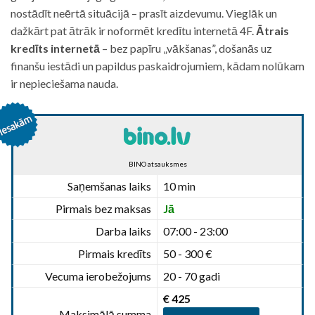
nostādīt neērtā situācijā – prasīt aizdevumu. Vieglāk un
dažkārt pat ātrāk ir noformēt kredītu internetā 4F.
Ātrais
kredīts internetā
– bez papīru „vākšanas”, došanās uz
finanšu iestādi un papildus paskaidrojumiem, kādam nolūkam
ir nepieciešama nauda.
BINO atsauksmes
Saņemšanas laiks
10 min
Pirmais bez maksas
Jā
Darba laiks
07:00 - 23:00
Pirmais kredīts
50 - 300 €
Vecuma ierobežojums
20 - 70 gadi
€ 425
Maksimālā summa