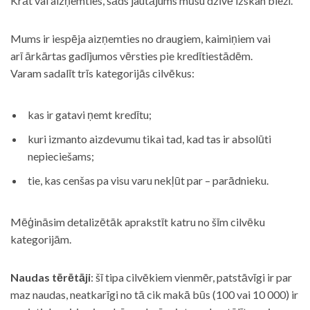
Krāt vai aizņemties, šāds jautājums mūsu dzīvē izskan bieži.
Mums ir iespēja aizņemties no draugiem, kaimiņiem vai
arī ārkārtas gadījumos vērsties pie kredītiestādēm.
Varam sadalīt trīs kategorijās cilvēkus:
kas ir gatavi ņemt kredītu;
kuri izmanto aizdevumu tikai tad, kad tas ir absolūti
nepieciešams;
tie, kas cenšas pa visu varu nekļūt par – parādnieku.
Mēģināsim detalizētāk aprakstīt katru no šīm cilvēku
kategorijām.
Naudas tērētāji
: šī tipa cilvēkiem vienmēr, patstāvīgi ir par
maz naudas, neatkarīgi no tā cik makā būs (100 vai 10 000) ir