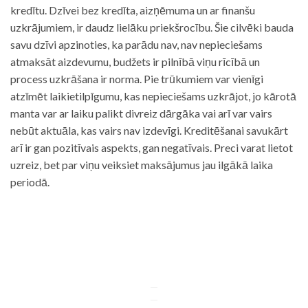
kredītu. Dzīvei bez kredīta, aizņēmuma un ar finanšu
uzkrājumiem, ir daudz lielāku priekšrocību. Šie cilvēki bauda
savu dzīvi apzinoties, ka parādu nav, nav nepieciešams
atmaksāt aizdevumu, budžets ir pilnībā viņu rīcībā un
process uzkrāšana ir norma. Pie trūkumiem var vienīgi
atzīmēt laikietilpīgumu, kas nepieciešams uzkrājot, jo kārotā
manta var ar laiku palikt divreiz dārgāka vai arī var vairs
nebūt aktuāla, kas vairs nav izdevīgi. Kreditēšanai savukārt
arī ir gan pozitīvais aspekts, gan negatīvais. Preci varat lietot
uzreiz, bet par viņu veiksiet maksājumus jau ilgākā laika
periodā.