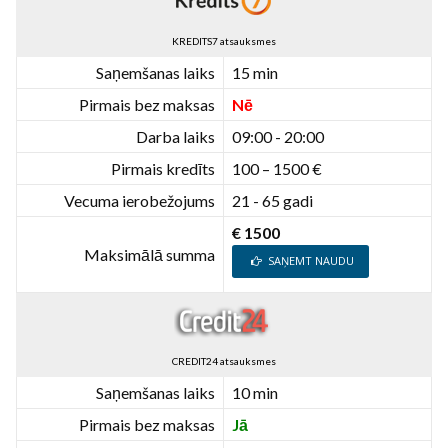
KREDITS7 atsauksmes
Saņemšanas laiks
15 min
Pirmais bez maksas
Nē
Darba laiks
09:00 - 20:00
Pirmais kredīts
100 – 1500 €
Vecuma ierobežojums
21 - 65 gadi
€ 1500
Maksimālā summa
SAŅEMT NAUDU
CREDIT24 atsauksmes
Saņemšanas laiks
10 min
Pirmais bez maksas
Jā