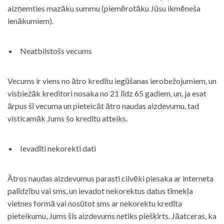
aizņemties mazāku summu (piemērotāku Jūsu ikmēneša
ienākumiem).
Neatbilstošs vecums
Vecums ir viens no ātro kredītu iegūšanas ierobežojumiem, un
visbiežāk kreditori nosaka no 21 līdz 65 gadiem, un, ja esat
ārpus šī vecuma un pieteicāt ātro naudas aizdevumu, tad
visticamāk Jums šo kredītu atteiks.
Ievadīti nekorekti dati
Ātros naudas aizdevumus parasti cilvēki piesaka ar interneta
palīdzību vai sms, un ievadot nekorektus datus tīmekļa
vietnes formā vai nosūtot sms ar nekorektu kredīta
pieteikumu, Jums šis aizdevums netiks piešķirts. Jāatceras, ka