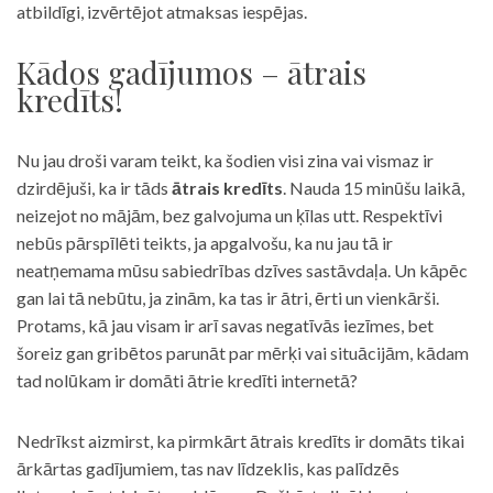
atbildīgi, izvērtējot atmaksas iespējas.
Kādos gadījumos – ātrais
kredīts!
Nu jau droši varam teikt, ka šodien visi zina vai vismaz ir
dzirdējuši, ka ir tāds
ātrais kredīts
. Nauda 15 minūšu laikā,
neizejot no mājām, bez galvojuma un ķīlas utt. Respektīvi
nebūs pārspīlēti teikts, ja apgalvošu, ka nu jau tā ir
neatņemama mūsu sabiedrības dzīves sastāvdaļa. Un kāpēc
gan lai tā nebūtu, ja zinām, ka tas ir ātri, ērti un vienkārši.
Protams, kā jau visam ir arī savas negatīvās iezīmes, bet
šoreiz gan gribētos parunāt par mērķi vai situācijām, kādam
tad nolūkam ir domāti ātrie kredīti internetā?
Nedrīkst aizmirst, ka pirmkārt ātrais kredīts ir domāts tikai
ārkārtas gadījumiem, tas nav līdzeklis, kas palīdzēs