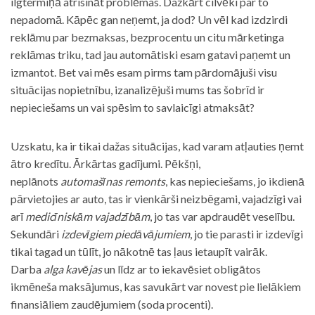
ilgtermiņā atrisināt problēmas. Dažkārt cilvēki par to
nepadomā. Kāpēc gan neņemt, ja dod? Un vēl kad izdzirdi
reklāmu par bezmaksas, bezprocentu un citu mārketinga
reklāmas triku, tad jau automātiski esam gatavi paņemt un
izmantot. Bet vai mēs esam pirms tam pārdomājuši visu
situācijas nopietnību, izanalizējuši mums tas šobrīd ir
nepieciešams un vai spēsim to savlaicīgi atmaksāt?
Uzskatu, ka ir tikai dažas situācijas, kad varam atļauties ņemt
ātro kredītu. Ārkārtas gadījumi. Pēkšņi,
neplānots
automašīnas remonts
, kas nepieciešams, jo ikdienā
pārvietojies ar auto, tas ir vienkārši neizbēgami, vajadzīgi vai
arī
medicīniskām vajadzībām
, jo tas var apdraudēt veselību.
Sekundāri
izdevīgiem piedāvājumiem
, jo tie parasti ir izdevīgi
tikai tagad un tūlīt, jo nākotnē tas ļaus ietaupīt vairāk.
Darba
alga kavējas
un līdz ar to iekavēsiet obligātos
ikmēneša maksājumus, kas savukārt var novest pie lielākiem
finansiāliem zaudējumiem (soda procenti).