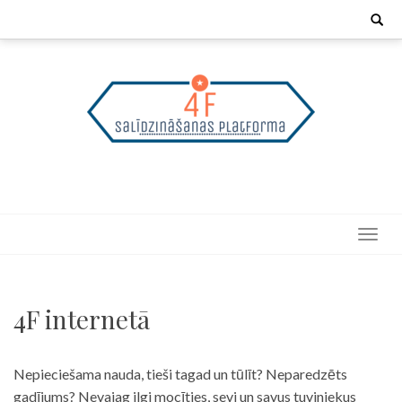
Skip
Search
for:
to
content
4F internetā
Nepieciešama nauda, tieši tagad un tūlīt? Neparedzēts
gadījums? Nevajag ilgi mocīties, sevi un savus tuviniekus