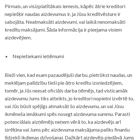
Pirmais, un visizplatītākais iemesls, kāpēc ātrie kreditori
nepiešķir naudas aizdevumus ir, ja Jūsu kredītvēsture ir
sabojāta. Neatmaksāti aizdevumi, vai laikā nenomaksāti
kredītu maksājumi. Šāda informācija ir pieejama visiem
aizdevējiem.
Nepietiekami ieņēmumi
Bieži vien, kad esam pazaudējuši darbu, pietrūkst naudas, un
meklējam palīdzību tieši pie ātro kredītu izsniedzējiem,
tomēr, ja Jūs neesat oficiāls darba ņēmējs, tad visticamāk
aizdevumu Jums tiks atteikts, jo kreditori nopietni izvērtē to,
vai Jūs būsit spējīgs atmaksāt šo aizdevumu, un vai Jūsu
ikmēneša ienākumi spēs nosegt aizdevuma summu. Parasti
potenciālais aizņēmējs neņem vērā to, ka aizdevējs arī
izrēķina vai Jums pēc aizdevuma maksājuma paliks finanšu
līdzekļi ikdienas dzīvošanai. Dažkārt aizdevējs piedāvā Jums