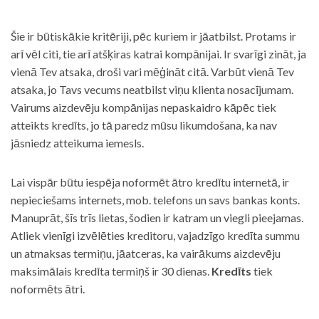
Šie ir būtiskākie kritēriji, pēc kuriem ir jāatbilst. Protams ir
arī vēl citi, tie arī atšķiras katrai kompānijai. Ir svarīgi zināt, ja
vienā Tev atsaka, droši vari mēģināt citā. Varbūt vienā Tev
atsaka, jo Tavs vecums neatbilst viņu klienta nosacījumam.
Vairums aizdevēju kompānijas nepaskaidro kāpēc tiek
atteikts kredīts, jo tā paredz mūsu likumdošana, ka nav
jāsniedz atteikuma iemesls.
Lai vispār būtu iespēja noformēt ātro kredītu internetā, ir
nepieciešams internets, mob. telefons un savs bankas konts.
Manuprāt, šīs trīs lietas, šodien ir katram un viegli pieejamas.
Atliek vienīgi izvēlēties kreditoru, vajadzīgo kredīta summu
un atmaksas termiņu, jāatceras, ka vairākums aizdevēju
maksimālais kredīta termiņš ir 30 dienas.
Kredīts
tiek
noformēts ātri.