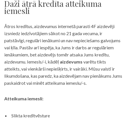
Daži ātrā kredīta atteikuma
iemesli
Ātros kredītus, aizdevumus internetā parasti 4F aizdevēji
izsniedz iedzīvotājiem sākot no 21 gada vecuma, ir
patstāvīgi, regulāri ienākumi un nav nepieciešams galvojums
vai ķīla. Pastāv arī iespēja, ka Jums ir darbs ar regulāriem
ienākumiem, bet aizdevējs tomēr atsaka Jums kredītu,
aizdevumu. Iemesls/-i, kādēļ
aizdevums
varētu tikts
atteikts, vai vienkārši nepiešķirts, ir vairāki. Mūsu valstī ir
likumdošana, kas paredz, ka aizdevējam nav pienākums Jums
paskaidrot vai minēt atteikuma iemeslu/-s.
Atteikuma iemesli:
Slikta kredītvēsture