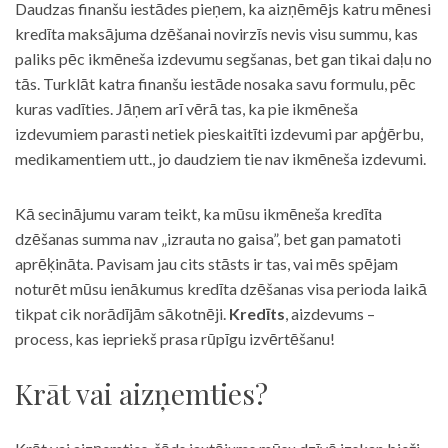
Daudzas finanšu iestādes pieņem, ka aizņēmējs katru mēnesi
kredīta maksājuma dzēšanai novirzīs nevis visu summu, kas
paliks pēc ikmēneša izdevumu segšanas, bet gan tikai daļu no
tās. Turklāt katra finanšu iestāde nosaka savu formulu, pēc
kuras vadīties. Jāņem arī vērā tas, ka pie ikmēneša
izdevumiem parasti netiek pieskaitīti izdevumi par apģērbu,
medikamentiem utt., jo daudziem tie nav ikmēneša izdevumi.
Kā secinājumu varam teikt, ka mūsu ikmēneša kredīta
dzēšanas summa nav „izrauta no gaisa”, bet gan pamatoti
aprēķināta. Pavisam jau cits stāsts ir tas, vai mēs spējam
noturēt mūsu ienākumus kredīta dzēšanas visa perioda laikā
tikpat cik norādījām sākotnēji.
Kredīts
, aizdevums –
process, kas iepriekš prasa rūpīgu izvērtēšanu!
Krāt vai aizņemties?