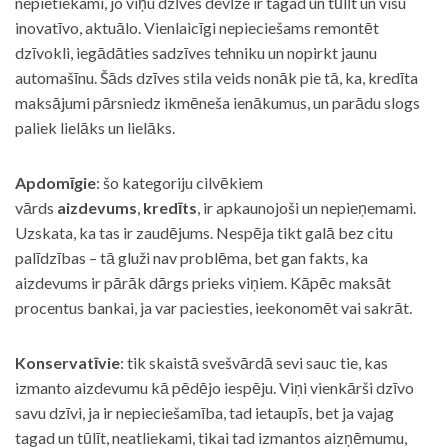
nepietiekami, jo viņu dzīves devīze ir tagad un tūlīt un visu
inovatīvo, aktuālo. Vienlaicīgi nepieciešams remontēt
dzīvokli, iegādāties sadzīves tehniku un nopirkt jaunu
automašīnu. Šāds dzīves stila veids nonāk pie tā, ka, kredīta
maksājumi pārsniedz ikmēneša ienākumus, un parādu slogs
paliek lielāks un lielāks.
Apdomīgie
: šo kategoriju cilvēkiem
vārds
aizdevums
,
kredīts
, ir apkaunojoši un nepieņemami.
Uzskata, ka tas ir zaudējums. Nespēja tikt galā bez citu
palīdzības – tā gluži nav problēma, bet gan fakts, ka
aizdevums ir pārāk dārgs prieks viņiem. Kāpēc maksāt
procentus bankai, ja var paciesties, ieekonomēt vai sakrāt.
Konservatīvie
: tik skaistā svešvārdā sevi sauc tie, kas
izmanto aizdevumu kā pēdējo iespēju. Viņi vienkārši dzīvo
savu dzīvi, ja ir nepieciešamība, tad ietaupīs, bet ja vajag
tagad un tūlīt, neatliekami, tikai tad izmantos aizņēmumu,