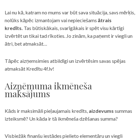
Lai nu kā, katram no mums var būt sava situācija, savs mērķis,
nolūks kāpēc izmantojam vai nepieciešams
ātrais
kredīts.
Tas būtiskākais, svarīgākais ir spēt visu kārtīgi
izvērtēt un tikai tad rīkoties. Jo zinām, ka paņemt ir viegli un
ātri, bet atmaksāt…
Tāpēc aizņemsimies atbildīgi un izvērtēsim savas spējas
atmaksāt Kredītu 4f.lv!
Aizņēmuma ikmēneša
maksājums
Kāds ir maksimāli pieļaujamais kredīts,
aizdevums
summas
izteiksmē? Un kāda ir tā ikmēneša dzēšanas summa?
Visbiežāk finanšu iestādes pielieto elementāru un viegli