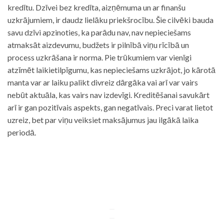
kredītu. Dzīvei bez kredīta, aizņēmuma un ar finanšu
uzkrājumiem, ir daudz lielāku priekšrocību. Šie cilvēki bauda
savu dzīvi apzinoties, ka parādu nav, nav nepieciešams
atmaksāt aizdevumu, budžets ir pilnībā viņu rīcībā un
process uzkrāšana ir norma. Pie trūkumiem var vienīgi
atzīmēt laikietilpīgumu, kas nepieciešams uzkrājot, jo kārotā
manta var ar laiku palikt divreiz dārgāka vai arī var vairs
nebūt aktuāla, kas vairs nav izdevīgi. Kreditēšanai savukārt
arī ir gan pozitīvais aspekts, gan negatīvais. Preci varat lietot
uzreiz, bet par viņu veiksiet maksājumus jau ilgākā laika
periodā.