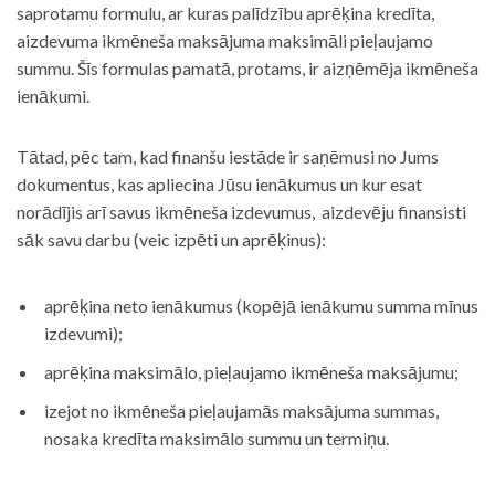
saprotamu formulu, ar kuras palīdzību aprēķina kredīta,
aizdevuma ikmēneša maksājuma maksimāli pieļaujamo
summu. Šīs formulas pamatā, protams, ir aizņēmēja ikmēneša
ienākumi.
Tātad, pēc tam, kad finanšu iestāde ir saņēmusi no Jums
dokumentus, kas apliecina Jūsu ienākumus un kur esat
norādījis arī savus ikmēneša izdevumus, aizdevēju finansisti
sāk savu darbu (veic izpēti un aprēķinus):
aprēķina neto ienākumus (kopējā ienākumu summa mīnus
izdevumi);
aprēķina maksimālo, pieļaujamo ikmēneša maksājumu;
izejot no ikmēneša pieļaujamās maksājuma summas,
nosaka kredīta maksimālo summu un termiņu.