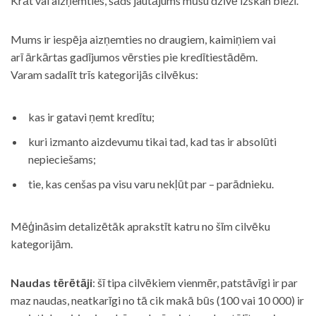
Krāt vai aizņemties, šāds jautājums mūsu dzīvē izskan bieži.
Mums ir iespēja aizņemties no draugiem, kaimiņiem vai
arī ārkārtas gadījumos vērsties pie kredītiestādēm.
Varam sadalīt trīs kategorijās cilvēkus:
kas ir gatavi ņemt kredītu;
kuri izmanto aizdevumu tikai tad, kad tas ir absolūti
nepieciešams;
tie, kas cenšas pa visu varu nekļūt par – parādnieku.
Mēģināsim detalizētāk aprakstīt katru no šīm cilvēku
kategorijām.
Naudas tērētāji
: šī tipa cilvēkiem vienmēr, patstāvīgi ir par
maz naudas, neatkarīgi no tā cik makā būs (100 vai 10 000) ir