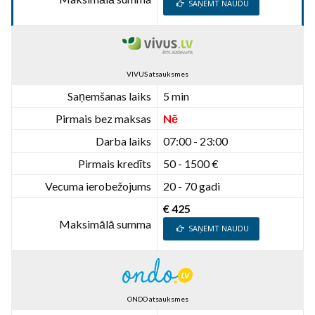
SAŅEMT NAUDU
VIVUS atsauksmes
Saņemšanas laiks
5 min
Pirmais bez maksas
Nē
Darba laiks
07:00 - 23:00
Pirmais kredīts
50 - 1500 €
Vecuma ierobežojums
20 - 70 gadi
€ 425
Maksimālā summa
SAŅEMT NAUDU
ONDO atsauksmes