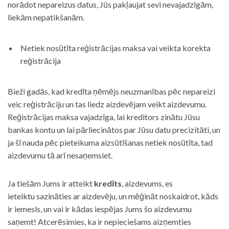
norādot nepareizus datus, Jūs pakļaujat sevi nevajadzīgām,
liekām nepatikšanām.
Netiek nosūtīta reģistrācijas maksa vai veikta korekta
reģistrācija
Bieži gadās, kad kredīta ņēmējs neuzmanības pēc nepareizi
veic reģistrāciju un tas liedz aizdevējam veikt aizdevumu.
Reģistrācijas maksa vajadzīga, lai kreditors zinātu Jūsu
bankas kontu un lai pārliecinātos par Jūsu datu precizitāti, un
ja šī nauda pēc pieteikuma aizsūtīšanas netiek nosūtīta, tad
aizdevumu tā arī nesaņemsiet.
Ja tiešām Jums ir atteikt
kredīts
, aizdevums, es
ieteiktu sazināties ar aizdevēju, un mēģināt noskaidrot, kāds
ir iemesls, un vai ir kādas iespējas Jums šo aizdevumu
saņemt! Atcerēsimies, ka ir nepieciešams aizņemties