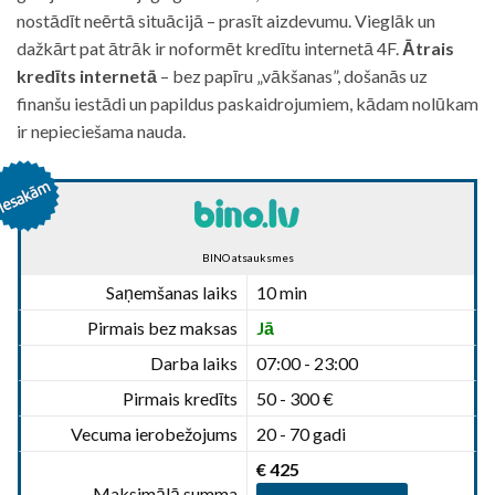
nostādīt neērtā situācijā – prasīt aizdevumu. Vieglāk un
dažkārt pat ātrāk ir noformēt kredītu internetā 4F.
Ātrais
kredīts internetā
– bez papīru „vākšanas”, došanās uz
finanšu iestādi un papildus paskaidrojumiem, kādam nolūkam
ir nepieciešama nauda.
BINO atsauksmes
Saņemšanas laiks
10 min
Pirmais bez maksas
Jā
Darba laiks
07:00 - 23:00
Pirmais kredīts
50 - 300 €
Vecuma ierobežojums
20 - 70 gadi
€ 425
Maksimālā summa