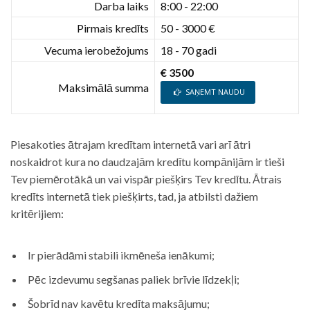
Darba laiks
8:00 - 22:00
Pirmais kredīts
50 - 3000 €
Vecuma ierobežojums
18 - 70 gadi
€ 3500
Maksimālā summa
SAŅEMT NAUDU
Piesakoties ātrajam kredītam internetā vari arī ātri
noskaidrot kura no daudzajām kredītu kompānijām ir tieši
Tev piemērotākā un vai vispār piešķirs Tev kredītu. Ātrais
kredīts internetā tiek piešķirts, tad, ja atbilsti dažiem
kritērijiem:
Ir pierādāmi stabili ikmēneša ienākumi;
Pēc izdevumu segšanas paliek brīvie līdzekļi;
Šobrīd nav kavētu kredīta maksājumu;