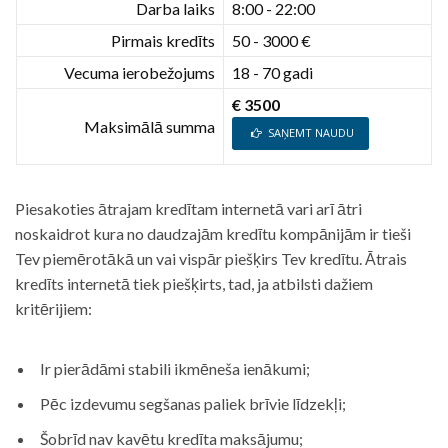
Darba laiks
8:00 - 22:00
Pirmais kredīts
50 - 3000 €
Vecuma ierobežojums
18 - 70 gadi
€ 3500
Maksimālā summa
SAŅEMT NAUDU
Piesakoties ātrajam kredītam internetā vari arī ātri
noskaidrot kura no daudzajām kredītu kompānijām ir tieši
Tev piemērotākā un vai vispār piešķirs Tev kredītu. Ātrais
kredīts internetā tiek piešķirts, tad, ja atbilsti dažiem
kritērijiem:
Ir pierādāmi stabili ikmēneša ienākumi;
Pēc izdevumu segšanas paliek brīvie līdzekļi;
Šobrīd nav kavētu kredīta maksājumu;