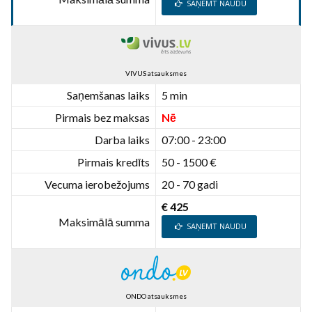
SAŅEMT NAUDU
VIVUS atsauksmes
Saņemšanas laiks
5 min
Pirmais bez maksas
Nē
Darba laiks
07:00 - 23:00
Pirmais kredīts
50 - 1500 €
Vecuma ierobežojums
20 - 70 gadi
€ 425
Maksimālā summa
SAŅEMT NAUDU
ONDO atsauksmes