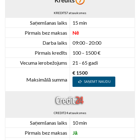
KREDITS7 atsauksmes
Saņemšanas laiks
15 min
Pirmais bez maksas
Nē
Darba laiks
09:00 - 20:00
Pirmais kredīts
100 – 1500 €
Vecuma ierobežojums
21 - 65 gadi
€ 1500
Maksimālā summa
SAŅEMT NAUDU
CREDIT24 atsauksmes
Saņemšanas laiks
10 min
Pirmais bez maksas
Jā