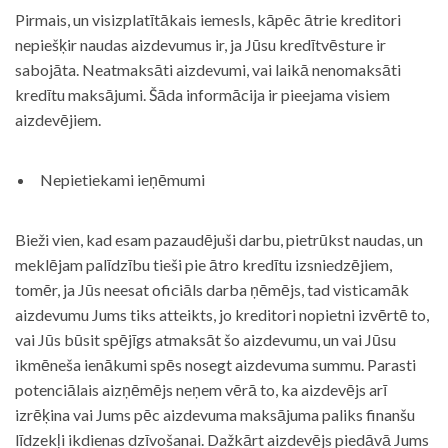
Pirmais, un visizplatītākais iemesls, kāpēc ātrie kreditori
nepiešķir naudas aizdevumus ir, ja Jūsu kredītvēsture ir
sabojāta. Neatmaksāti aizdevumi, vai laikā nenomaksāti
kredītu maksājumi. Šāda informācija ir pieejama visiem
aizdevējiem.
Nepietiekami ieņēmumi
Bieži vien, kad esam pazaudējuši darbu, pietrūkst naudas, un
meklējam palīdzību tieši pie ātro kredītu izsniedzējiem,
tomēr, ja Jūs neesat oficiāls darba ņēmējs, tad visticamāk
aizdevumu Jums tiks atteikts, jo kreditori nopietni izvērtē to,
vai Jūs būsit spējīgs atmaksāt šo aizdevumu, un vai Jūsu
ikmēneša ienākumi spēs nosegt aizdevuma summu. Parasti
potenciālais aizņēmējs neņem vērā to, ka aizdevējs arī
izrēķina vai Jums pēc aizdevuma maksājuma paliks finanšu
līdzekļi ikdienas dzīvošanai. Dažkārt aizdevējs piedāvā Jums