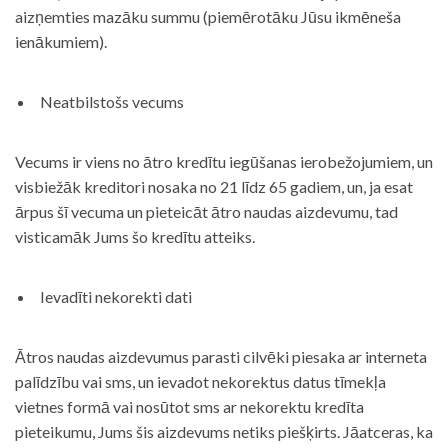
aizņemties mazāku summu (piemērotāku Jūsu ikmēneša
ienākumiem).
Neatbilstošs vecums
Vecums ir viens no ātro kredītu iegūšanas ierobežojumiem, un
visbiežāk kreditori nosaka no 21 līdz 65 gadiem, un, ja esat
ārpus šī vecuma un pieteicāt ātro naudas aizdevumu, tad
visticamāk Jums šo kredītu atteiks.
Ievadīti nekorekti dati
Ātros naudas aizdevumus parasti cilvēki piesaka ar interneta
palīdzību vai sms, un ievadot nekorektus datus tīmekļa
vietnes formā vai nosūtot sms ar nekorektu kredīta
pieteikumu, Jums šis aizdevums netiks piešķirts. Jāatceras, ka