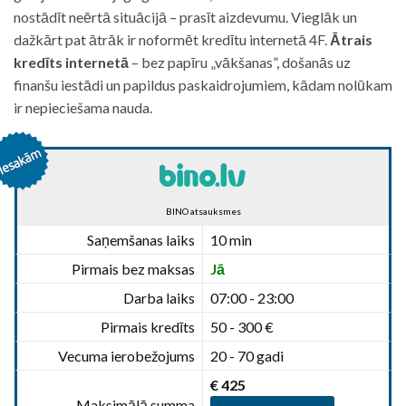
nostādīt neērtā situācijā – prasīt aizdevumu. Vieglāk un
dažkārt pat ātrāk ir noformēt kredītu internetā 4F.
Ātrais
kredīts internetā
– bez papīru „vākšanas”, došanās uz
finanšu iestādi un papildus paskaidrojumiem, kādam nolūkam
ir nepieciešama nauda.
BINO atsauksmes
Saņemšanas laiks
10 min
Pirmais bez maksas
Jā
Darba laiks
07:00 - 23:00
Pirmais kredīts
50 - 300 €
Vecuma ierobežojums
20 - 70 gadi
€ 425
Maksimālā summa