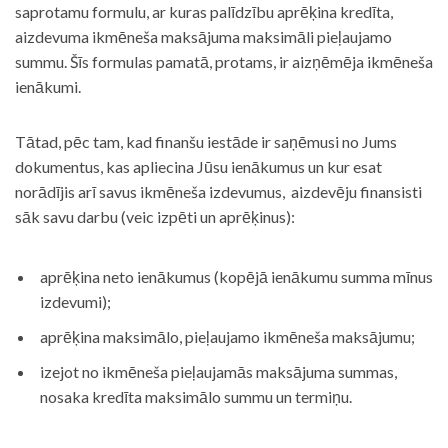
saprotamu formulu, ar kuras palīdzību aprēķina kredīta,
aizdevuma ikmēneša maksājuma maksimāli pieļaujamo
summu. Šīs formulas pamatā, protams, ir aizņēmēja ikmēneša
ienākumi.
Tātad, pēc tam, kad finanšu iestāde ir saņēmusi no Jums
dokumentus, kas apliecina Jūsu ienākumus un kur esat
norādījis arī savus ikmēneša izdevumus, aizdevēju finansisti
sāk savu darbu (veic izpēti un aprēķinus):
aprēķina neto ienākumus (kopējā ienākumu summa mīnus
izdevumi);
aprēķina maksimālo, pieļaujamo ikmēneša maksājumu;
izejot no ikmēneša pieļaujamās maksājuma summas,
nosaka kredīta maksimālo summu un termiņu.