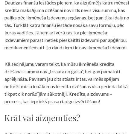
Daudzas finanšu iestādes pieņem, ka aizņēmējs katru mēnesi
kredīta maksājuma dzēšanai novirzīs nevis visu summu, kas
paliks pēc ikmēneša izdevumu segšanas, bet gan tikai daļu no
tās. Turklāt katra finanšu iestāde nosaka savu formulu, pēc
kuras vadīties. Jāņem arī vērā tas, ka pie ikmēneša
izdevumiem parasti netiek pieskaitīti izdevumi par apģērbu,
medikamentiem utt., jo daudziem tie nav ikmēneša izdevumi.
Kā secinājumu varam teikt, ka mūsu ikmēneša kredīta
dzēšanas summa nav „izrauta no gaisa”, bet gan pamatoti
aprēķināta. Pavisam jau cits stāsts ir tas, vai mēs spējam
noturēt mūsu ienākumus kredīta dzēšanas visa perioda laikā
tikpat cik norādījām sākotnēji.
Kredīts
, aizdevums –
process, kas iepriekš prasa rūpīgu izvērtēšanu!
Krāt vai aizņemties?