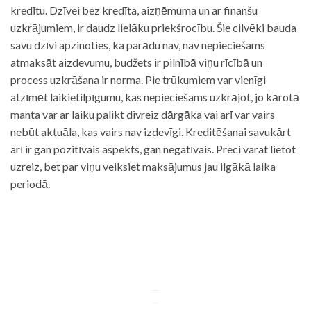
kredītu. Dzīvei bez kredīta, aizņēmuma un ar finanšu
uzkrājumiem, ir daudz lielāku priekšrocību. Šie cilvēki bauda
savu dzīvi apzinoties, ka parādu nav, nav nepieciešams
atmaksāt aizdevumu, budžets ir pilnībā viņu rīcībā un
process uzkrāšana ir norma. Pie trūkumiem var vienīgi
atzīmēt laikietilpīgumu, kas nepieciešams uzkrājot, jo kārotā
manta var ar laiku palikt divreiz dārgāka vai arī var vairs
nebūt aktuāla, kas vairs nav izdevīgi. Kreditēšanai savukārt
arī ir gan pozitīvais aspekts, gan negatīvais. Preci varat lietot
uzreiz, bet par viņu veiksiet maksājumus jau ilgākā laika
periodā.