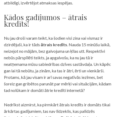
atbildīgi, izvērtējot atmaksas iespējas.
Kādos gadījumos – ātrais
kredīts!
Nu jau droši varam teikt, ka šodien visi zina vai vismaz ir
dzirdējuši, ka ir tāds
ātrais kredīts
. Nauda 15 minūšu laikā,
neizejot no mājām, bez galvojuma un ķīlas utt. Respektīvi
nebūs pārspīlēti teikts, ja apgalvošu, ka nu jau tā ir
neatņemama mūsu sabiedrības dzīves sastāvdaļa. Un kāpēc
gan lai tā nebūtu, ja zinām, ka tas ir ātri, ērti un vienkārši.
Protams, kā jau visam ir arī savas negatīvās iezīmes, bet
šoreiz gan gribētos parunāt par mērķi vai situācijām, kādam
tad nolūkam ir domāti ātrie kredīti internetā?
Nedrīkst aizmirst, ka pirmkārt ātrais kredīts ir domāts tikai
ārkārtas gadījumiem, tas nav līdzeklis, kas palīdzēs