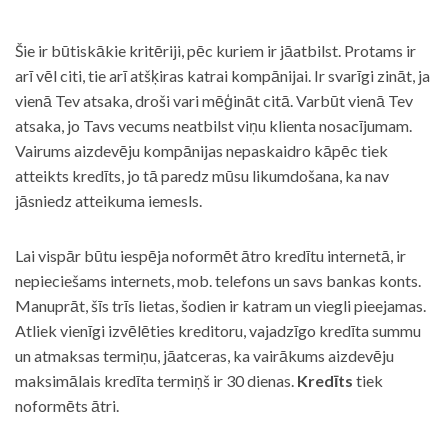
Šie ir būtiskākie kritēriji, pēc kuriem ir jāatbilst. Protams ir
arī vēl citi, tie arī atšķiras katrai kompānijai. Ir svarīgi zināt, ja
vienā Tev atsaka, droši vari mēģināt citā. Varbūt vienā Tev
atsaka, jo Tavs vecums neatbilst viņu klienta nosacījumam.
Vairums aizdevēju kompānijas nepaskaidro kāpēc tiek
atteikts kredīts, jo tā paredz mūsu likumdošana, ka nav
jāsniedz atteikuma iemesls.
Lai vispār būtu iespēja noformēt ātro kredītu internetā, ir
nepieciešams internets, mob. telefons un savs bankas konts.
Manuprāt, šīs trīs lietas, šodien ir katram un viegli pieejamas.
Atliek vienīgi izvēlēties kreditoru, vajadzīgo kredīta summu
un atmaksas termiņu, jāatceras, ka vairākums aizdevēju
maksimālais kredīta termiņš ir 30 dienas.
Kredīts
tiek
noformēts ātri.