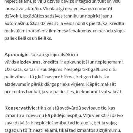
nepietiekami, jo viņu dzīves devīze ir tagad un tūlīt un visu
inovatīvo, aktuālo. Vienlaicīgi nepieciešams remontēt
dzīvokli, iegādāties sadzīves tehniku un nopirkt jaunu
automašīnu. Šāds dzīves stila veids nonāk pie tā, ka, kredīta
maksājumi pārsniedz ikmēneša ienākumus, un parādu slogs
paliek lielāks un lielāks.
Apdomīgie
: šo kategoriju cilvēkiem
vārds
aizdevums
,
kredīts
, ir apkaunojoši un nepieņemami.
Uzskata, ka tas ir zaudējums. Nespēja tikt galā bez citu
palīdzības – tā gluži nav problēma, bet gan fakts, ka
aizdevums ir pārāk dārgs prieks viņiem. Kāpēc maksāt
procentus bankai, ja var paciesties, ieekonomēt vai sakrāt.
Konservatīvie
: tik skaistā svešvārdā sevi sauc tie, kas
izmanto aizdevumu kā pēdējo iespēju. Viņi vienkārši dzīvo
savu dzīvi, ja ir nepieciešamība, tad ietaupīs, bet ja vajag
tagad un tūlīt, neatliekami, tikai tad izmantos aizņēmumu,