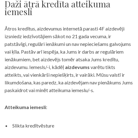
Daži ātrā kredīta atteikuma
iemesli
Ātros kredītus, aizdevumus internetā parasti 4F aizdevēji
izsniedz iedzīvotājiem sākot no 21 gada vecuma, ir
patstāvīgi, regulāri ienākumi un nav nepieciešams galvojums
vai ķīla. Pastāv arī iespēja, ka Jums ir darbs ar regulāriem
ienākumiem, bet aizdevējs tomēr atsaka Jums kredītu,
aizdevumu. Iemesls/-i, kādēļ
aizdevums
varētu tikts
atteikts, vai vienkārši nepiešķirts, ir vairāki. Mūsu valstī ir
likumdošana, kas paredz, ka aizdevējam nav pienākums Jums
paskaidrot vai minēt atteikuma iemeslu/-s.
Atteikuma iemesli:
Slikta kredītvēsture