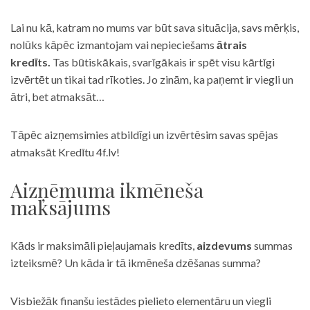
Lai nu kā, katram no mums var būt sava situācija, savs mērķis,
nolūks kāpēc izmantojam vai nepieciešams
ātrais
kredīts.
Tas būtiskākais, svarīgākais ir spēt visu kārtīgi
izvērtēt un tikai tad rīkoties. Jo zinām, ka paņemt ir viegli un
ātri, bet atmaksāt…
Tāpēc aizņemsimies atbildīgi un izvērtēsim savas spējas
atmaksāt Kredītu 4f.lv!
Aizņēmuma ikmēneša
maksājums
Kāds ir maksimāli pieļaujamais kredīts,
aizdevums
summas
izteiksmē? Un kāda ir tā ikmēneša dzēšanas summa?
Visbiežāk finanšu iestādes pielieto elementāru un viegli