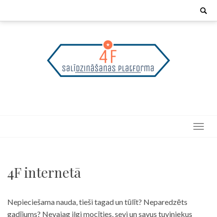
Skip
Search
for:
to
content
4F internetā
Nepieciešama nauda, tieši tagad un tūlīt? Neparedzēts
gadījums? Nevajag ilgi mocīties, sevi un savus tuviniekus