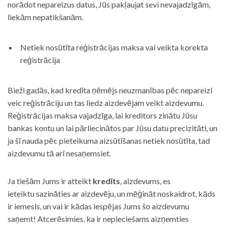
norādot nepareizus datus, Jūs pakļaujat sevi nevajadzīgām,
liekām nepatikšanām.
Netiek nosūtīta reģistrācijas maksa vai veikta korekta
reģistrācija
Bieži gadās, kad kredīta ņēmējs neuzmanības pēc nepareizi
veic reģistrāciju un tas liedz aizdevējam veikt aizdevumu.
Reģistrācijas maksa vajadzīga, lai kreditors zinātu Jūsu
bankas kontu un lai pārliecinātos par Jūsu datu precizitāti, un
ja šī nauda pēc pieteikuma aizsūtīšanas netiek nosūtīta, tad
aizdevumu tā arī nesaņemsiet.
Ja tiešām Jums ir atteikt
kredīts
, aizdevums, es
ieteiktu sazināties ar aizdevēju, un mēģināt noskaidrot, kāds
ir iemesls, un vai ir kādas iespējas Jums šo aizdevumu
saņemt! Atcerēsimies, ka ir nepieciešams aizņemties