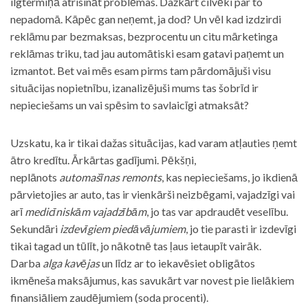
ilgtermiņā atrisināt problēmas. Dažkārt cilvēki par to
nepadomā. Kāpēc gan neņemt, ja dod? Un vēl kad izdzirdi
reklāmu par bezmaksas, bezprocentu un citu mārketinga
reklāmas triku, tad jau automātiski esam gatavi paņemt un
izmantot. Bet vai mēs esam pirms tam pārdomājuši visu
situācijas nopietnību, izanalizējuši mums tas šobrīd ir
nepieciešams un vai spēsim to savlaicīgi atmaksāt?
Uzskatu, ka ir tikai dažas situācijas, kad varam atļauties ņemt
ātro kredītu. Ārkārtas gadījumi. Pēkšņi,
neplānots
automašīnas remonts
, kas nepieciešams, jo ikdienā
pārvietojies ar auto, tas ir vienkārši neizbēgami, vajadzīgi vai
arī
medicīniskām vajadzībām
, jo tas var apdraudēt veselību.
Sekundāri
izdevīgiem piedāvājumiem
, jo tie parasti ir izdevīgi
tikai tagad un tūlīt, jo nākotnē tas ļaus ietaupīt vairāk.
Darba
alga kavējas
un līdz ar to iekavēsiet obligātos
ikmēneša maksājumus, kas savukārt var novest pie lielākiem
finansiāliem zaudējumiem (soda procenti).