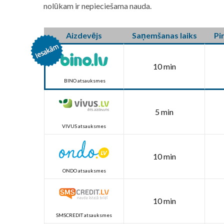
nolūkam ir nepieciešama nauda.
Aizdevējs
Saņemšanas laiks
Pi
10 min
BINO atsauksmes
5 min
VIVUS atsauksmes
10 min
ONDO atsauksmes
10 min
SMSCREDIT atsauksmes