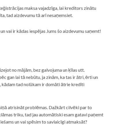
eģistrācijas maksa vajadzīga, lai kreditors zinātu
īta, tad aizdevumu tā arī nesaņemsiet.
s, un vai ir kādas iespējas Jums šo aizdevumu saņemt!
izejot no mājām, bez galvojuma un ķīlas utt.
gan lai tā nebūtu, ja zinām, ka tas ir ātri, ērti un
m, kādam tad nolūkam ir domāti ātrie kredīti
miņā atrisināt problēmas. Dažkārt cilvēki par to
lāmas triku, tad jau automātiski esam gatavi paņemt
ciešams un vai spēsim to savlaicīgi atmaksāt?