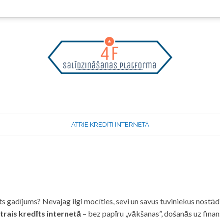
ATRIE KREDĪTI INTERNETĀ
 gadījums? Nevajag ilgi mocīties, sevi un savus tuviniekus nostādī
trais kredīts internetā
– bez papīru „vākšanas”, došanās uz fina