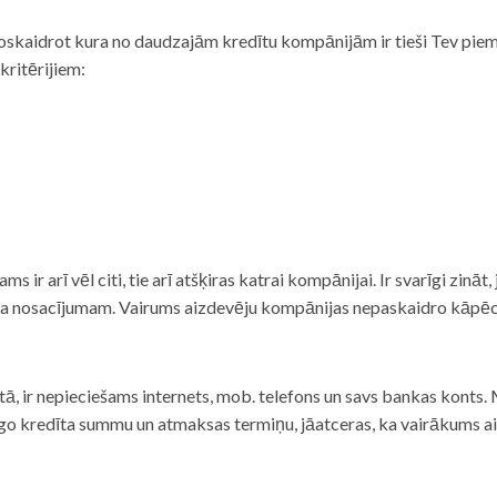
noskaidrot kura no daudzajām kredītu kompānijām ir tieši Tev piemē
 kritērijiem:
tams ir arī vēl citi, tie arī atšķiras katrai kompānijai. Ir svarīgi zin
nta nosacījumam. Vairums aizdevēju kompānijas nepaskaidro kāpēc t
ā, ir nepieciešams internets, mob. telefons un savs bankas konts. Ma
dzīgo kredīta summu un atmaksas termiņu, jāatceras, ka vairākums a