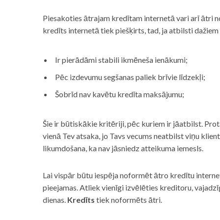
Piesakoties ātrajam kredītam internetā vari arī ātri 
kredīts internetā tiek piešķirts, tad, ja atbilsti dažiem
Ir pierādāmi stabili ikmēneša ienākumi;
Pēc izdevumu segšanas paliek brīvie līdzekļi;
Šobrīd nav kavētu kredīta maksājumu;
Šie ir būtiskākie kritēriji, pēc kuriem ir jāatbilst. Pro
vienā Tev atsaka, jo Tavs vecums neatbilst viņu klie
likumdošana, ka nav jāsniedz atteikuma iemesls.
Lai vispār būtu iespēja noformēt ātro kredītu internet
pieejamas. Atliek vienīgi izvēlēties kreditoru, vaja
dienas.
Kredīts
tiek noformēts ātri.