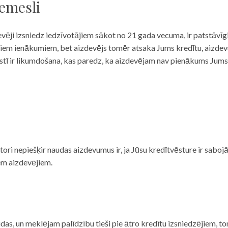
iemesli
evēji izsniedz iedzīvotājiem sākot no 21 gada vecuma, ir patstāvīg
ulāriem ienākumiem, bet aizdevējs tomēr atsaka Jums kredītu, aizde
 valstī ir likumdošana, kas paredz, ka aizdevējam nav pienākums Jum
ditori nepiešķir naudas aizdevumus ir, ja Jūsu kredītvēsture ir sab
em aizdevējiem.
das, un meklējam palīdzību tieši pie ātro kredītu izsniedzējiem, to