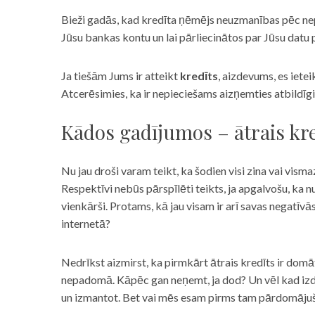
Bieži gadās, kad kredīta ņēmējs neuzmanības pēc nepar
Jūsu bankas kontu un lai pārliecinātos par Jūsu datu p
Ja tiešām Jums ir atteikt
kredīts
, aizdevums, es iete
Atcerēsimies, ka ir nepieciešams aizņemties atbildīgi
Kādos gadījumos – ātrais kre
Nu jau droši varam teikt, ka šodien visi zina vai vismaz
Respektīvi nebūs pārspīlēti teikts, ja apgalvošu, ka n
vienkārši. Protams, kā jau visam ir arī savas negatīv
internetā?
Nedrīkst aizmirst, ka pirmkārt ātrais kredīts ir domāt
nepadomā. Kāpēc gan neņemt, ja dod? Un vēl kad izd
un izmantot. Bet vai mēs esam pirms tam pārdomājuši 