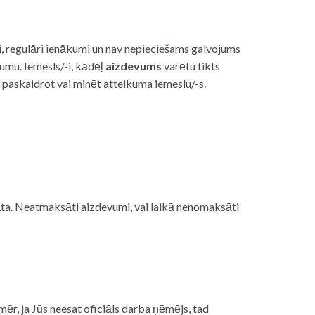
i, regulāri ienākumi un nav nepieciešams galvojums
vumu. Iemesls/-i, kādēļ
aizdevums
varētu tikts
s paskaidrot vai minēt atteikuma iemeslu/-s.
ojāta. Neatmaksāti aizdevumi, vai laikā nenomaksāti
mēr, ja Jūs neesat oficiāls darba ņēmējs, tad