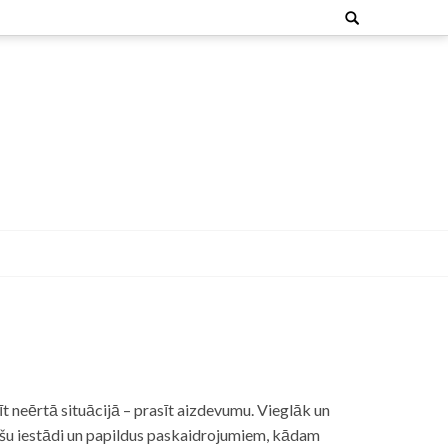
Search
for:
t neērtā situācijā – prasīt aizdevumu. Vieglāk un
nšu iestādi un papildus paskaidrojumiem, kādam