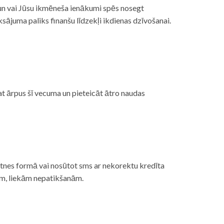
, un vai Jūsu ikmēneša ienākumi spēs nosegt
ājuma paliks finanšu līdzekļi ikdienas dzīvošanai.
at ārpus šī vecuma un pieteicāt ātro naudas
etnes formā vai nosūtot sms ar nekorektu kredīta
gām, liekām nepatikšanām.