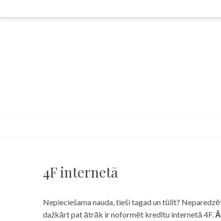
Skip
to
content
4F internetā
Nepieciešama nauda, tieši tagad un tūlīt? Neparedzēts
dažkārt pat ātrāk ir noformēt kredītu internetā 4F.
Ā