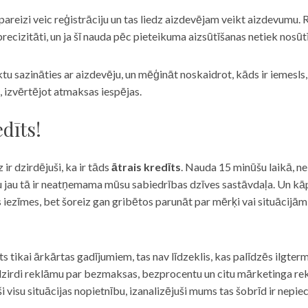
eizi veic reģistrāciju un tas liedz aizdevējam veikt aizdevumu. R
recizitāti, un ja šī nauda pēc pieteikuma aizsūtīšanas netiek nosūt
iktu sazināties ar aizdevēju, un mēģināt noskaidrot, kāds ir iemesl
, izvērtējot atmaksas iespējas.
dīts!
 ir dzirdējuši, ka ir tāds
ātrais kredīts
. Nauda 15 minūšu laikā, ne
u jau tā ir neatņemama mūsu sabiedrības dzīves sastāvdaļa. Un kāpēc 
ās iezīmes, bet šoreiz gan gribētos parunāt par mērķi vai situācijā
s tikai ārkārtas gadījumiem, tas nav līdzeklis, kas palīdzēs ilgter
zirdi reklāmu par bezmaksas, bezprocentu un citu mārketinga rek
visu situācijas nopietnību, izanalizējuši mums tas šobrīd ir nepie