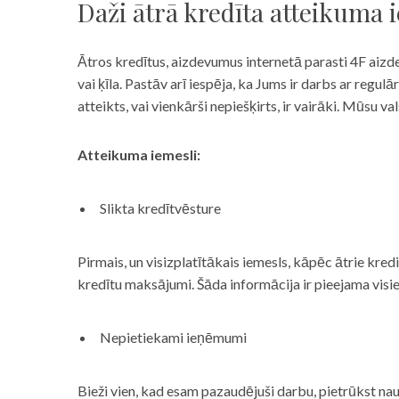
Daži ātrā kredīta atteikuma 
Ātros kredītus, aizdevumus internetā parasti 4F aizd
vai ķīla. Pastāv arī iespēja, ka Jums ir darbs ar reg
atteikts, vai vienkārši nepiešķirts, ir vairāki. Mūsu
Atteikuma iemesli:
Slikta kredītvēsture
Pirmais, un visizplatītākais iemesls, kāpēc ātrie kre
kredītu maksājumi. Šāda informācija ir pieejama visi
Nepietiekami ieņēmumi
Bieži vien, kad esam pazaudējuši darbu, pietrūkst nau