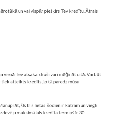
rotākā un vai vispār piešķirs Tev kredītu. Ātrais
āt, ja vienā Tev atsaka, droši vari mēģināt citā. Varbūt
iek atteikts kredīts, jo tā paredz mūsu
nuprāt, šīs trīs lietas, šodien ir katram un viegli
izdevēju maksimālais kredīta termiņš ir 30