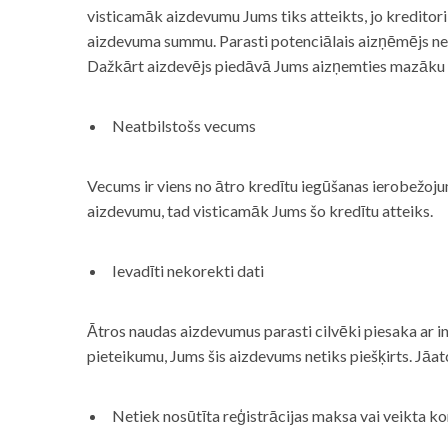
visticamāk aizdevumu Jums tiks atteikts, jo kreditor
aizdevuma summu. Parasti potenciālais aizņēmējs neņe
Dažkārt aizdevējs piedāvā Jums aizņemties mazāku
Neatbilstošs vecums
Vecums ir viens no ātro kredītu iegūšanas ierobežojum
aizdevumu, tad visticamāk Jums šo kredītu atteiks.
Ievadīti nekorekti dati
Ātros naudas aizdevumus parasti cilvēki piesaka ar i
pieteikumu, Jums šis aizdevums netiks piešķirts. Jāa
Netiek nosūtīta reģistrācijas maksa vai veikta ko