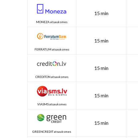
15 min
MONEZA atsauksmes
15 min
FERRATUM atsauksmes
15 min
CREDITON atsauksmes
15 min
VIASMS atsauksmes
15 min
GREENCREDIT atsauksmes