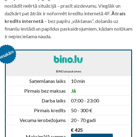
nostādīt neērtā situācijā – prasīt aizdevumu. Vieglāk un
dažkārt pat ātrāk ir noformēt kredītu internetā 4F.
Ātrais
kredīts internetā
– bez papīru „vākšanas”, došanās uz
finanšu iestādi un papildus paskaidrojumiem, kādam nolūkam
ir nepieciešama nauda.
BINO atsauksmes
Saņemšanas laiks
10 min
Pirmais bez maksas
Jā
Darba laiks
07:00 - 23:00
Pirmais kredīts
50 - 300 €
Vecuma ierobežojums
20 - 70 gadi
€ 425
Maksimālā summa