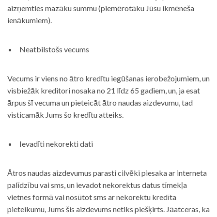
aizņemties mazāku summu (piemērotāku Jūsu ikmēneša
ienākumiem).
Neatbilstošs vecums
Vecums ir viens no ātro kredītu iegūšanas ierobežojumiem, un
visbiežāk kreditori nosaka no 21 līdz 65 gadiem, un, ja esat
ārpus šī vecuma un pieteicāt ātro naudas aizdevumu, tad
visticamāk Jums šo kredītu atteiks.
Ievadīti nekorekti dati
Ātros naudas aizdevumus parasti cilvēki piesaka ar interneta
palīdzību vai sms, un ievadot nekorektus datus tīmekļa
vietnes formā vai nosūtot sms ar nekorektu kredīta
pieteikumu, Jums šis aizdevums netiks piešķirts. Jāatceras, ka