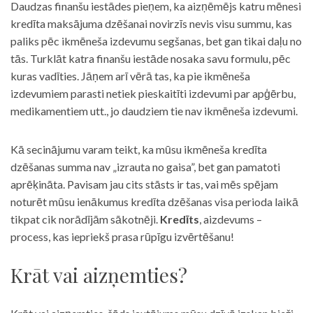
Daudzas finanšu iestādes pieņem, ka aizņēmējs katru mēnesi
kredīta maksājuma dzēšanai novirzīs nevis visu summu, kas
paliks pēc ikmēneša izdevumu segšanas, bet gan tikai daļu no
tās. Turklāt katra finanšu iestāde nosaka savu formulu, pēc
kuras vadīties. Jāņem arī vērā tas, ka pie ikmēneša
izdevumiem parasti netiek pieskaitīti izdevumi par apģērbu,
medikamentiem utt., jo daudziem tie nav ikmēneša izdevumi.
Kā secinājumu varam teikt, ka mūsu ikmēneša kredīta
dzēšanas summa nav „izrauta no gaisa”, bet gan pamatoti
aprēķināta. Pavisam jau cits stāsts ir tas, vai mēs spējam
noturēt mūsu ienākumus kredīta dzēšanas visa perioda laikā
tikpat cik norādījām sākotnēji.
Kredīts
, aizdevums –
process, kas iepriekš prasa rūpīgu izvērtēšanu!
Krāt vai aizņemties?