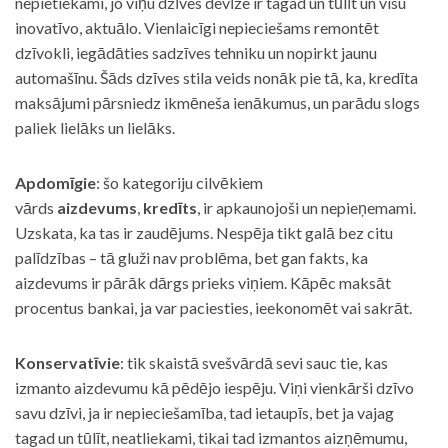
nepietiekami, jo viņu dzīves devīze ir tagad un tūlīt un visu
inovatīvo, aktuālo. Vienlaicīgi nepieciešams remontēt
dzīvokli, iegādāties sadzīves tehniku un nopirkt jaunu
automašīnu. Šāds dzīves stila veids nonāk pie tā, ka, kredīta
maksājumi pārsniedz ikmēneša ienākumus, un parādu slogs
paliek lielāks un lielāks.
Apdomīgie
: šo kategoriju cilvēkiem
vārds
aizdevums
,
kredīts
, ir apkaunojoši un nepieņemami.
Uzskata, ka tas ir zaudējums. Nespēja tikt galā bez citu
palīdzības – tā gluži nav problēma, bet gan fakts, ka
aizdevums ir pārāk dārgs prieks viņiem. Kāpēc maksāt
procentus bankai, ja var paciesties, ieekonomēt vai sakrāt.
Konservatīvie
: tik skaistā svešvārdā sevi sauc tie, kas
izmanto aizdevumu kā pēdējo iespēju. Viņi vienkārši dzīvo
savu dzīvi, ja ir nepieciešamība, tad ietaupīs, bet ja vajag
tagad un tūlīt, neatliekami, tikai tad izmantos aizņēmumu,