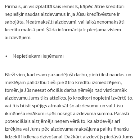
Pirmais, un visizplatītākais iemesls, kāpēc ātrie kreditori
nepiešķir naudas aizdevumus ir, ja Jūsu kredītvēsture ir
sabojāta. Neatmaksāti aizdevumi, vai laikā nenomaksāti
kredītu maksājumi. Šāda informācija ir pieejama visiem
aizdevējiem.
Nepietiekami ieņēmumi
Bieži vien, kad esam pazaudējuši darbu, pietrūkst naudas, un
meklējam palīdzību tieši pie ātro kredītu izsniedzējiem,
tomēr, ja Jūs neesat oficiāls darba ņēmējs, tad visticamāk
aizdevumu Jums tiks atteikts, jo kreditori nopietni izvērtē to,
vai Jūs būsit spējīgs atmaksāt šo aizdevumu, un vai Jūsu
ikmēneša ienākumi spēs nosegt aizdevuma summu. Parasti
potenciālais aizņēmējs neņem vērā to, ka aizdevējs arī
izrēķina vai Jums pēc aizdevuma maksājuma paliks finanšu
līdzekļi ikdienas dzīvošanai. Dažkārt aizdevējs piedāvā Jums