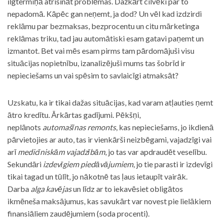
ilgtermiņā atrisināt problēmas. Dažkārt cilvēki par to
nepadomā. Kāpēc gan neņemt, ja dod? Un vēl kad izdzirdi
reklāmu par bezmaksas, bezprocentu un citu mārketinga
reklāmas triku, tad jau automātiski esam gatavi paņemt un
izmantot. Bet vai mēs esam pirms tam pārdomājuši visu
situācijas nopietnību, izanalizējuši mums tas šobrīd ir
nepieciešams un vai spēsim to savlaicīgi atmaksāt?
Uzskatu, ka ir tikai dažas situācijas, kad varam atļauties ņemt
ātro kredītu. Ārkārtas gadījumi. Pēkšņi,
neplānots
automašīnas remonts
, kas nepieciešams, jo ikdienā
pārvietojies ar auto, tas ir vienkārši neizbēgami, vajadzīgi vai
arī
medicīniskām vajadzībām
, jo tas var apdraudēt veselību.
Sekundāri
izdevīgiem piedāvājumiem
, jo tie parasti ir izdevīgi
tikai tagad un tūlīt, jo nākotnē tas ļaus ietaupīt vairāk.
Darba
alga kavējas
un līdz ar to iekavēsiet obligātos
ikmēneša maksājumus, kas savukārt var novest pie lielākiem
finansiāliem zaudējumiem (soda procenti).