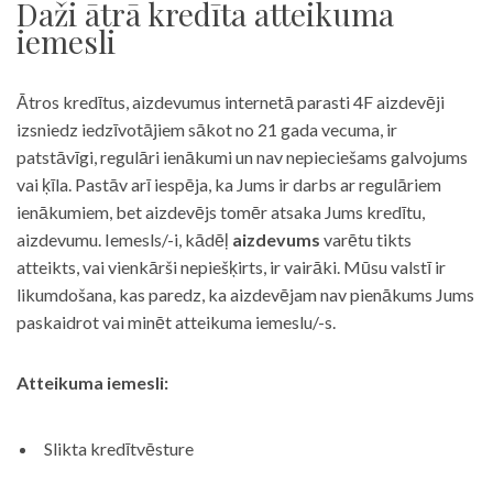
Daži ātrā kredīta atteikuma
iemesli
Ātros kredītus, aizdevumus internetā parasti 4F aizdevēji
izsniedz iedzīvotājiem sākot no 21 gada vecuma, ir
patstāvīgi, regulāri ienākumi un nav nepieciešams galvojums
vai ķīla. Pastāv arī iespēja, ka Jums ir darbs ar regulāriem
ienākumiem, bet aizdevējs tomēr atsaka Jums kredītu,
aizdevumu. Iemesls/-i, kādēļ
aizdevums
varētu tikts
atteikts, vai vienkārši nepiešķirts, ir vairāki. Mūsu valstī ir
likumdošana, kas paredz, ka aizdevējam nav pienākums Jums
paskaidrot vai minēt atteikuma iemeslu/-s.
Atteikuma iemesli:
Slikta kredītvēsture