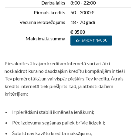
Darba laiks
8:00 - 22:00
Pirmais kredīts
50 - 3000 €
Vecuma ierobežojums
18 - 70 gadi
€ 3500
Maksimālā summa
SAŅEMT NAUDU
Piesakoties ātrajam kredītam internetā vari arī ātri
noskaidrot kura no daudzajām kredītu kompānijām ir tieši
Tev piemērotākā un vai vispār piešķirs Tev kredītu. Ātrais
kredīts internetā tiek piešķirts, tad, ja atbilsti dažiem
kritērijiem:
Ir pierādāmi stabili ikmēneša ienākumi;
Pēc izdevumu segšanas paliek brīvie līdzekļi;
Šobrīd nav kavētu kredīta maksājumu;