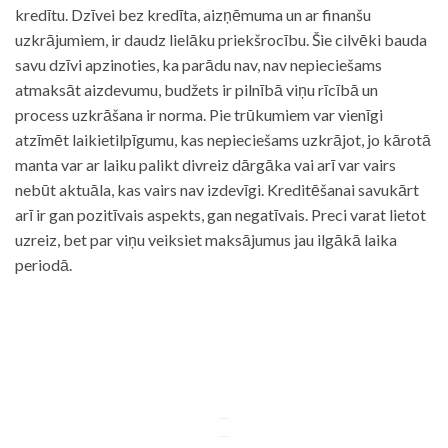
kredītu. Dzīvei bez kredīta, aizņēmuma un ar finanšu
uzkrājumiem, ir daudz lielāku priekšrocību. Šie cilvēki bauda
savu dzīvi apzinoties, ka parādu nav, nav nepieciešams
atmaksāt aizdevumu, budžets ir pilnībā viņu rīcībā un
process uzkrāšana ir norma. Pie trūkumiem var vienīgi
atzīmēt laikietilpīgumu, kas nepieciešams uzkrājot, jo kārotā
manta var ar laiku palikt divreiz dārgāka vai arī var vairs
nebūt aktuāla, kas vairs nav izdevīgi. Kreditēšanai savukārt
arī ir gan pozitīvais aspekts, gan negatīvais. Preci varat lietot
uzreiz, bet par viņu veiksiet maksājumus jau ilgākā laika
periodā.