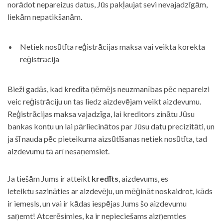
norādot nepareizus datus, Jūs pakļaujat sevi nevajadzīgām,
liekām nepatikšanām.
Netiek nosūtīta reģistrācijas maksa vai veikta korekta
reģistrācija
Bieži gadās, kad kredīta ņēmējs neuzmanības pēc nepareizi
veic reģistrāciju un tas liedz aizdevējam veikt aizdevumu.
Reģistrācijas maksa vajadzīga, lai kreditors zinātu Jūsu
bankas kontu un lai pārliecinātos par Jūsu datu precizitāti, un
ja šī nauda pēc pieteikuma aizsūtīšanas netiek nosūtīta, tad
aizdevumu tā arī nesaņemsiet.
Ja tiešām Jums ir atteikt
kredīts
, aizdevums, es
ieteiktu sazināties ar aizdevēju, un mēģināt noskaidrot, kāds
ir iemesls, un vai ir kādas iespējas Jums šo aizdevumu
saņemt! Atcerēsimies, ka ir nepieciešams aizņemties