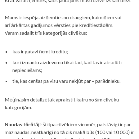
Krāt vai aizņemties, šāds jautājums mūsu dzīvē izskan bieži.
Mums ir iespēja aizņemties no draugiem, kaimiņiem vai
arī ārkārtas gadījumos vērsties pie kredītiestādēm.
Varam sadalīt trīs kategorijās cilvēkus:
kas ir gatavi ņemt kredītu;
kuri izmanto aizdevumu tikai tad, kad tas ir absolūti
nepieciešams;
tie, kas cenšas pa visu varu nekļūt par – parādnieku.
Mēģināsim detalizētāk aprakstīt katru no šīm cilvēku
kategorijām.
Naudas tērētāji
: šī tipa cilvēkiem vienmēr, patstāvīgi ir par
maz naudas, neatkarīgi no tā cik makā būs (100 vai 10 000) ir