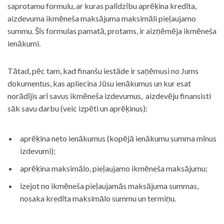
saprotamu formulu, ar kuras palīdzību aprēķina kredīta,
aizdevuma ikmēneša maksājuma maksimāli pieļaujamo
summu. Šīs formulas pamatā, protams, ir aizņēmēja ikmēneša
ienākumi.
Tātad, pēc tam, kad finanšu iestāde ir saņēmusi no Jums
dokumentus, kas apliecina Jūsu ienākumus un kur esat
norādījis arī savus ikmēneša izdevumus, aizdevēju finansisti
sāk savu darbu (veic izpēti un aprēķinus):
aprēķina neto ienākumus (kopējā ienākumu summa mīnus
izdevumi);
aprēķina maksimālo, pieļaujamo ikmēneša maksājumu;
izejot no ikmēneša pieļaujamās maksājuma summas,
nosaka kredīta maksimālo summu un termiņu.