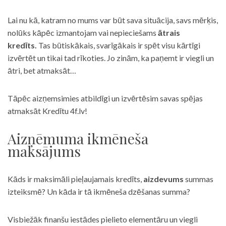
Lai nu kā, katram no mums var būt sava situācija, savs mērķis,
nolūks kāpēc izmantojam vai nepieciešams
ātrais
kredīts.
Tas būtiskākais, svarīgākais ir spēt visu kārtīgi
izvērtēt un tikai tad rīkoties. Jo zinām, ka paņemt ir viegli un
ātri, bet atmaksāt…
Tāpēc aizņemsimies atbildīgi un izvērtēsim savas spējas
atmaksāt Kredītu 4f.lv!
Aizņēmuma ikmēneša
maksājums
Kāds ir maksimāli pieļaujamais kredīts,
aizdevums
summas
izteiksmē? Un kāda ir tā ikmēneša dzēšanas summa?
Visbiežāk finanšu iestādes pielieto elementāru un viegli