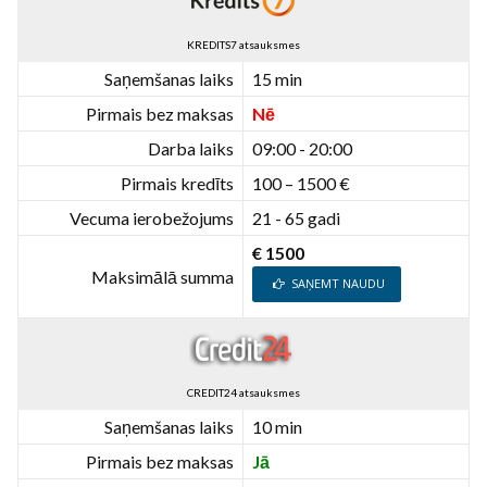
KREDITS7 atsauksmes
Saņemšanas laiks
15 min
Pirmais bez maksas
Nē
Darba laiks
09:00 - 20:00
Pirmais kredīts
100 – 1500 €
Vecuma ierobežojums
21 - 65 gadi
€ 1500
Maksimālā summa
SAŅEMT NAUDU
CREDIT24 atsauksmes
Saņemšanas laiks
10 min
Pirmais bez maksas
Jā