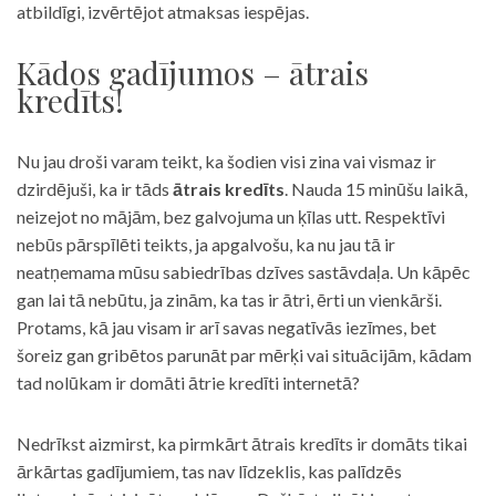
atbildīgi, izvērtējot atmaksas iespējas.
Kādos gadījumos – ātrais
kredīts!
Nu jau droši varam teikt, ka šodien visi zina vai vismaz ir
dzirdējuši, ka ir tāds
ātrais kredīts
. Nauda 15 minūšu laikā,
neizejot no mājām, bez galvojuma un ķīlas utt. Respektīvi
nebūs pārspīlēti teikts, ja apgalvošu, ka nu jau tā ir
neatņemama mūsu sabiedrības dzīves sastāvdaļa. Un kāpēc
gan lai tā nebūtu, ja zinām, ka tas ir ātri, ērti un vienkārši.
Protams, kā jau visam ir arī savas negatīvās iezīmes, bet
šoreiz gan gribētos parunāt par mērķi vai situācijām, kādam
tad nolūkam ir domāti ātrie kredīti internetā?
Nedrīkst aizmirst, ka pirmkārt ātrais kredīts ir domāts tikai
ārkārtas gadījumiem, tas nav līdzeklis, kas palīdzēs