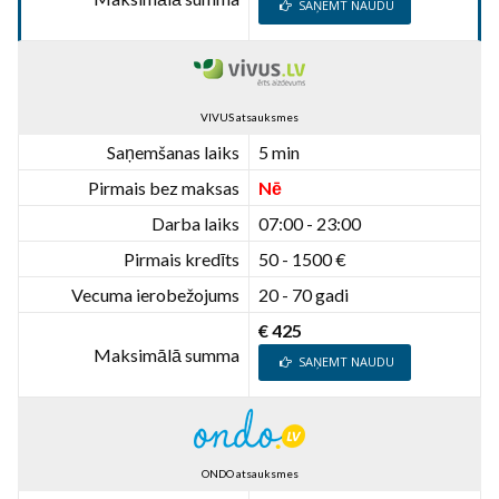
SAŅEMT NAUDU
VIVUS atsauksmes
Saņemšanas laiks
5 min
Pirmais bez maksas
Nē
Darba laiks
07:00 - 23:00
Pirmais kredīts
50 - 1500 €
Vecuma ierobežojums
20 - 70 gadi
€ 425
Maksimālā summa
SAŅEMT NAUDU
ONDO atsauksmes