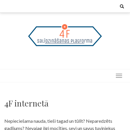
Skip
Search
for:
to
content
4F internetā
Nepieciešama nauda, tieši tagad un tūlīt? Neparedzēts
gadījums? Nevajag ilgi mocīties, sevi un savus tuviniekus