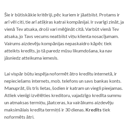
Šie ir būtiskākie kritēriji, pēc kuriem ir jāatbilst. Protams ir
arī vēl citi, tie arī atšķiras katrai kompānijai. Ir svarīgi zināt, ja
vienā Tev atsaka, droši vari mēģināt citā. Varbūt vienā Tev
atsaka, jo Tavs vecums neatbilst viņu klienta nosacījumam.
Vairums aizdevēju kompānijas nepaskaidro kāpēc tiek
atteikts kredīts, jo tā paredz mūsu likumdošana, ka nav
jāsniedz atteikuma iemesls.
Lai vispār būtu iespēja noformēt ātro kredītu internetā, ir
nepieciešams internets, mob. telefons un savs bankas konts.
Manuprāt, šīs trīs lietas, šodien ir katram un viegli pieejamas.
Atliek vienīgi izvēlēties kreditoru, vajadzīgo kredīta summu
un atmaksas termiņu, jāatceras, ka vairākums aizdevēju
maksimālais kredīta termiņš ir 30 dienas.
Kredīts
tiek
noformēts ātri.