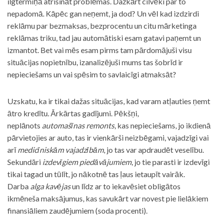
ilgtermiņā atrisināt problēmas. Dažkārt cilvēki par to
nepadomā. Kāpēc gan neņemt, ja dod? Un vēl kad izdzirdi
reklāmu par bezmaksas, bezprocentu un citu mārketinga
reklāmas triku, tad jau automātiski esam gatavi paņemt un
izmantot. Bet vai mēs esam pirms tam pārdomājuši visu
situācijas nopietnību, izanalizējuši mums tas šobrīd ir
nepieciešams un vai spēsim to savlaicīgi atmaksāt?
Uzskatu, ka ir tikai dažas situācijas, kad varam atļauties ņemt
ātro kredītu. Ārkārtas gadījumi. Pēkšņi,
neplānots
automašīnas remonts
, kas nepieciešams, jo ikdienā
pārvietojies ar auto, tas ir vienkārši neizbēgami, vajadzīgi vai
arī
medicīniskām vajadzībām
, jo tas var apdraudēt veselību.
Sekundāri
izdevīgiem piedāvājumiem
, jo tie parasti ir izdevīgi
tikai tagad un tūlīt, jo nākotnē tas ļaus ietaupīt vairāk.
Darba
alga kavējas
un līdz ar to iekavēsiet obligātos
ikmēneša maksājumus, kas savukārt var novest pie lielākiem
finansiāliem zaudējumiem (soda procenti).