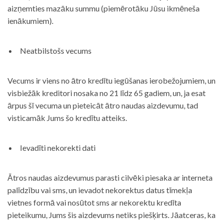
aizņemties mazāku summu (piemērotāku Jūsu ikmēneša
ienākumiem).
Neatbilstošs vecums
Vecums ir viens no ātro kredītu iegūšanas ierobežojumiem, un
visbiežāk kreditori nosaka no 21 līdz 65 gadiem, un, ja esat
ārpus šī vecuma un pieteicāt ātro naudas aizdevumu, tad
visticamāk Jums šo kredītu atteiks.
Ievadīti nekorekti dati
Ātros naudas aizdevumus parasti cilvēki piesaka ar interneta
palīdzību vai sms, un ievadot nekorektus datus tīmekļa
vietnes formā vai nosūtot sms ar nekorektu kredīta
pieteikumu, Jums šis aizdevums netiks piešķirts. Jāatceras, ka