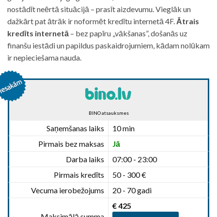
nostādīt neērtā situācijā – prasīt aizdevumu. Vieglāk un
dažkārt pat ātrāk ir noformēt kredītu internetā 4F.
Ātrais
kredīts internetā
– bez papīru „vākšanas”, došanās uz
finanšu iestādi un papildus paskaidrojumiem, kādam nolūkam
ir nepieciešama nauda.
BINO atsauksmes
Saņemšanas laiks
10 min
Pirmais bez maksas
Jā
Darba laiks
07:00 - 23:00
Pirmais kredīts
50 - 300 €
Vecuma ierobežojums
20 - 70 gadi
€ 425
Maksimālā summa