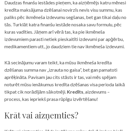
Daudzas finanšu iestādes pieņem, ka aizņēmējs katru mēnesi
kredīta maksājuma dzēšanai novirzīs nevis visu summu, kas
paliks pēc ikmēneša izdevumu segšanas, bet gan tikai daļu no
tās. Turklāt katra finanšu iestāde nosaka savu formulu, pēc
kuras vadīties. Jāņem arī vērā tas, ka pie ikmēneša
izdevumiem parasti netiek pieskaitīti izdevumi par apģērbu,
medikamentiem utt., jo daudziem tie nav ikmēneša izdevumi.
Kā secinājumu varam teikt, ka mūsu ikmēneša kredīta
dzēšanas summa nav „izrauta no gaisa”, bet gan pamatoti
aprēķināta. Pavisam jau cits stāsts ir tas, vai mēs spējam
noturēt mūsu ienākumus kredīta dzēšanas visa perioda laikā
tikpat cik norādījām sākotnēji.
Kredīts
, aizdevums –
process, kas iepriekš prasa rūpīgu izvērtēšanu!
Krāt vai aizņemties?