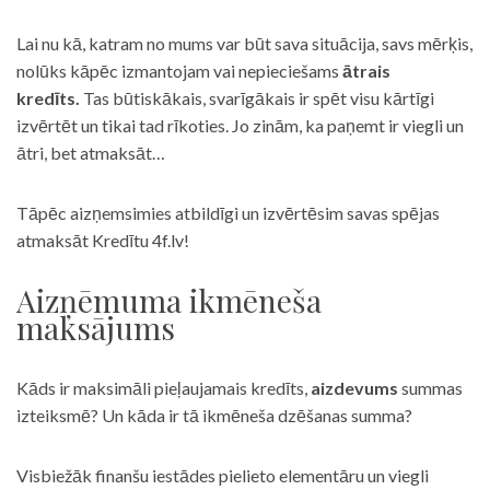
Lai nu kā, katram no mums var būt sava situācija, savs mērķis,
nolūks kāpēc izmantojam vai nepieciešams
ātrais
kredīts.
Tas būtiskākais, svarīgākais ir spēt visu kārtīgi
izvērtēt un tikai tad rīkoties. Jo zinām, ka paņemt ir viegli un
ātri, bet atmaksāt…
Tāpēc aizņemsimies atbildīgi un izvērtēsim savas spējas
atmaksāt Kredītu 4f.lv!
Aizņēmuma ikmēneša
maksājums
Kāds ir maksimāli pieļaujamais kredīts,
aizdevums
summas
izteiksmē? Un kāda ir tā ikmēneša dzēšanas summa?
Visbiežāk finanšu iestādes pielieto elementāru un viegli