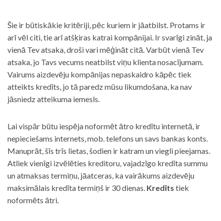
Šie ir būtiskākie kritēriji, pēc kuriem ir jāatbilst. Protams ir
arī vēl citi, tie arī atšķiras katrai kompānijai. Ir svarīgi zināt, ja
vienā Tev atsaka, droši vari mēģināt citā. Varbūt vienā Tev
atsaka, jo Tavs vecums neatbilst viņu klienta nosacījumam.
Vairums aizdevēju kompānijas nepaskaidro kāpēc tiek
atteikts kredīts, jo tā paredz mūsu likumdošana, ka nav
jāsniedz atteikuma iemesls.
Lai vispār būtu iespēja noformēt ātro kredītu internetā, ir
nepieciešams internets, mob. telefons un savs bankas konts.
Manuprāt, šīs trīs lietas, šodien ir katram un viegli pieejamas.
Atliek vienīgi izvēlēties kreditoru, vajadzīgo kredīta summu
un atmaksas termiņu, jāatceras, ka vairākums aizdevēju
maksimālais kredīta termiņš ir 30 dienas.
Kredīts
tiek
noformēts ātri.