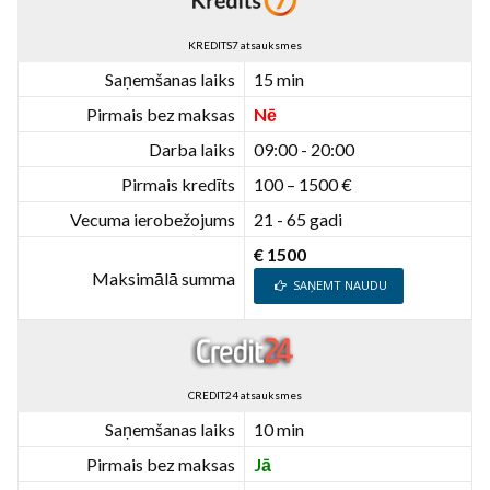
KREDITS7 atsauksmes
Saņemšanas laiks
15 min
Pirmais bez maksas
Nē
Darba laiks
09:00 - 20:00
Pirmais kredīts
100 – 1500 €
Vecuma ierobežojums
21 - 65 gadi
€ 1500
Maksimālā summa
SAŅEMT NAUDU
CREDIT24 atsauksmes
Saņemšanas laiks
10 min
Pirmais bez maksas
Jā