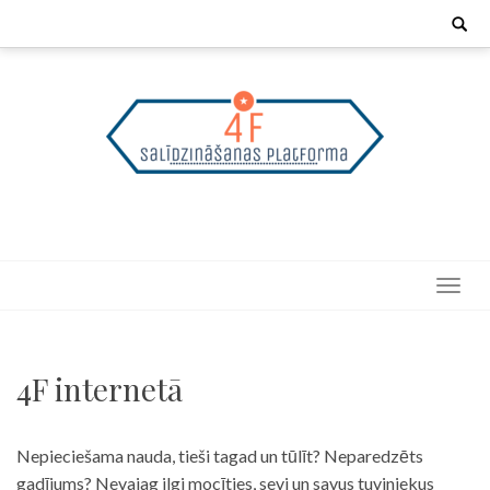
Skip
Search
for:
to
content
4F internetā
Nepieciešama nauda, tieši tagad un tūlīt? Neparedzēts
gadījums? Nevajag ilgi mocīties, sevi un savus tuviniekus