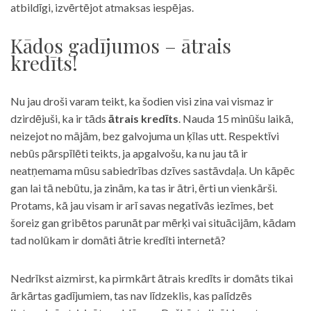
atbildīgi, izvērtējot atmaksas iespējas.
Kādos gadījumos – ātrais
kredīts!
Nu jau droši varam teikt, ka šodien visi zina vai vismaz ir
dzirdējuši, ka ir tāds
ātrais kredīts
. Nauda 15 minūšu laikā,
neizejot no mājām, bez galvojuma un ķīlas utt. Respektīvi
nebūs pārspīlēti teikts, ja apgalvošu, ka nu jau tā ir
neatņemama mūsu sabiedrības dzīves sastāvdaļa. Un kāpēc
gan lai tā nebūtu, ja zinām, ka tas ir ātri, ērti un vienkārši.
Protams, kā jau visam ir arī savas negatīvās iezīmes, bet
šoreiz gan gribētos parunāt par mērķi vai situācijām, kādam
tad nolūkam ir domāti ātrie kredīti internetā?
Nedrīkst aizmirst, ka pirmkārt ātrais kredīts ir domāts tikai
ārkārtas gadījumiem, tas nav līdzeklis, kas palīdzēs