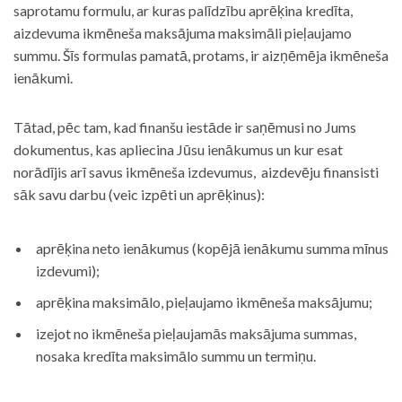
saprotamu formulu, ar kuras palīdzību aprēķina kredīta,
aizdevuma ikmēneša maksājuma maksimāli pieļaujamo
summu. Šīs formulas pamatā, protams, ir aizņēmēja ikmēneša
ienākumi.
Tātad, pēc tam, kad finanšu iestāde ir saņēmusi no Jums
dokumentus, kas apliecina Jūsu ienākumus un kur esat
norādījis arī savus ikmēneša izdevumus, aizdevēju finansisti
sāk savu darbu (veic izpēti un aprēķinus):
aprēķina neto ienākumus (kopējā ienākumu summa mīnus
izdevumi);
aprēķina maksimālo, pieļaujamo ikmēneša maksājumu;
izejot no ikmēneša pieļaujamās maksājuma summas,
nosaka kredīta maksimālo summu un termiņu.