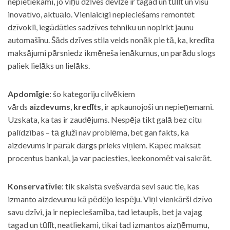
nepietiekami, jo viņu dzīves devīze ir tagad un tūlīt un visu
inovatīvo, aktuālo. Vienlaicīgi nepieciešams remontēt
dzīvokli, iegādāties sadzīves tehniku un nopirkt jaunu
automašīnu. Šāds dzīves stila veids nonāk pie tā, ka, kredīta
maksājumi pārsniedz ikmēneša ienākumus, un parādu slogs
paliek lielāks un lielāks.
Apdomīgie
: šo kategoriju cilvēkiem
vārds
aizdevums
,
kredīts
, ir apkaunojoši un nepieņemami.
Uzskata, ka tas ir zaudējums. Nespēja tikt galā bez citu
palīdzības – tā gluži nav problēma, bet gan fakts, ka
aizdevums ir pārāk dārgs prieks viņiem. Kāpēc maksāt
procentus bankai, ja var paciesties, ieekonomēt vai sakrāt.
Konservatīvie
: tik skaistā svešvārdā sevi sauc tie, kas
izmanto aizdevumu kā pēdējo iespēju. Viņi vienkārši dzīvo
savu dzīvi, ja ir nepieciešamība, tad ietaupīs, bet ja vajag
tagad un tūlīt, neatliekami, tikai tad izmantos aizņēmumu,