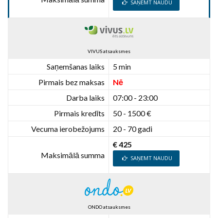
SAŅEMT NAUDU
VIVUS atsauksmes
Saņemšanas laiks
5 min
Pirmais bez maksas
Nē
Darba laiks
07:00 - 23:00
Pirmais kredīts
50 - 1500 €
Vecuma ierobežojums
20 - 70 gadi
€ 425
Maksimālā summa
SAŅEMT NAUDU
ONDO atsauksmes