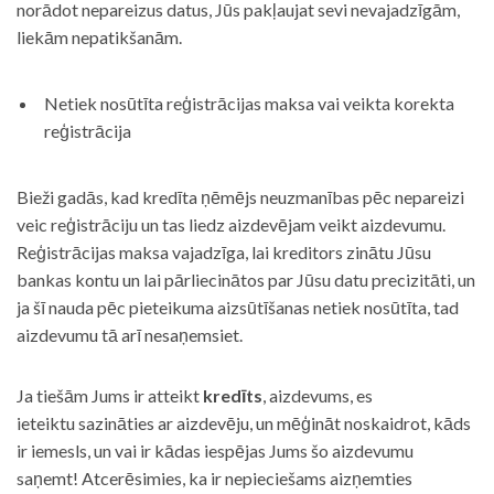
norādot nepareizus datus, Jūs pakļaujat sevi nevajadzīgām,
liekām nepatikšanām.
Netiek nosūtīta reģistrācijas maksa vai veikta korekta
reģistrācija
Bieži gadās, kad kredīta ņēmējs neuzmanības pēc nepareizi
veic reģistrāciju un tas liedz aizdevējam veikt aizdevumu.
Reģistrācijas maksa vajadzīga, lai kreditors zinātu Jūsu
bankas kontu un lai pārliecinātos par Jūsu datu precizitāti, un
ja šī nauda pēc pieteikuma aizsūtīšanas netiek nosūtīta, tad
aizdevumu tā arī nesaņemsiet.
Ja tiešām Jums ir atteikt
kredīts
, aizdevums, es
ieteiktu sazināties ar aizdevēju, un mēģināt noskaidrot, kāds
ir iemesls, un vai ir kādas iespējas Jums šo aizdevumu
saņemt! Atcerēsimies, ka ir nepieciešams aizņemties