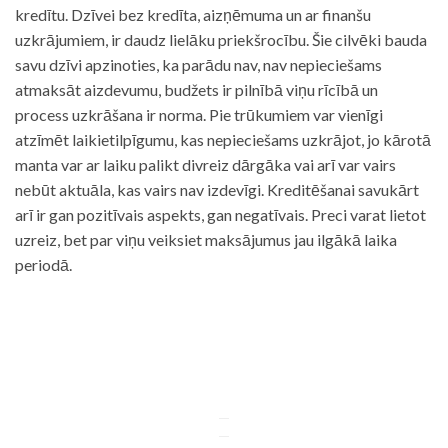
kredītu. Dzīvei bez kredīta, aizņēmuma un ar finanšu
uzkrājumiem, ir daudz lielāku priekšrocību. Šie cilvēki bauda
savu dzīvi apzinoties, ka parādu nav, nav nepieciešams
atmaksāt aizdevumu, budžets ir pilnībā viņu rīcībā un
process uzkrāšana ir norma. Pie trūkumiem var vienīgi
atzīmēt laikietilpīgumu, kas nepieciešams uzkrājot, jo kārotā
manta var ar laiku palikt divreiz dārgāka vai arī var vairs
nebūt aktuāla, kas vairs nav izdevīgi. Kreditēšanai savukārt
arī ir gan pozitīvais aspekts, gan negatīvais. Preci varat lietot
uzreiz, bet par viņu veiksiet maksājumus jau ilgākā laika
periodā.