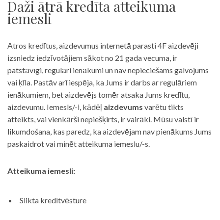
Daži ātrā kredīta atteikuma
iemesli
Ātros kredītus, aizdevumus internetā parasti 4F aizdevēji
izsniedz iedzīvotājiem sākot no 21 gada vecuma, ir
patstāvīgi, regulāri ienākumi un nav nepieciešams galvojums
vai ķīla. Pastāv arī iespēja, ka Jums ir darbs ar regulāriem
ienākumiem, bet aizdevējs tomēr atsaka Jums kredītu,
aizdevumu. Iemesls/-i, kādēļ
aizdevums
varētu tikts
atteikts, vai vienkārši nepiešķirts, ir vairāki. Mūsu valstī ir
likumdošana, kas paredz, ka aizdevējam nav pienākums Jums
paskaidrot vai minēt atteikuma iemeslu/-s.
Atteikuma iemesli:
Slikta kredītvēsture