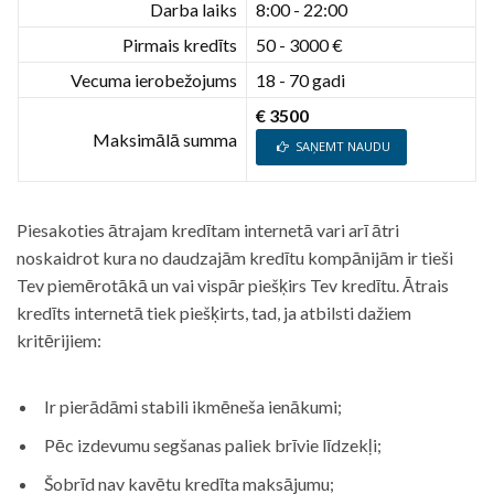
Darba laiks
8:00 - 22:00
Pirmais kredīts
50 - 3000 €
Vecuma ierobežojums
18 - 70 gadi
€ 3500
Maksimālā summa
SAŅEMT NAUDU
Piesakoties ātrajam kredītam internetā vari arī ātri
noskaidrot kura no daudzajām kredītu kompānijām ir tieši
Tev piemērotākā un vai vispār piešķirs Tev kredītu. Ātrais
kredīts internetā tiek piešķirts, tad, ja atbilsti dažiem
kritērijiem:
Ir pierādāmi stabili ikmēneša ienākumi;
Pēc izdevumu segšanas paliek brīvie līdzekļi;
Šobrīd nav kavētu kredīta maksājumu;