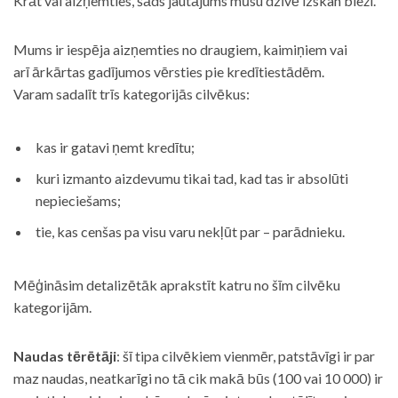
Krāt vai aizņemties, šāds jautājums mūsu dzīvē izskan bieži.
Mums ir iespēja aizņemties no draugiem, kaimiņiem vai
arī ārkārtas gadījumos vērsties pie kredītiestādēm.
Varam sadalīt trīs kategorijās cilvēkus:
kas ir gatavi ņemt kredītu;
kuri izmanto aizdevumu tikai tad, kad tas ir absolūti
nepieciešams;
tie, kas cenšas pa visu varu nekļūt par – parādnieku.
Mēģināsim detalizētāk aprakstīt katru no šīm cilvēku
kategorijām.
Naudas tērētāji
: šī tipa cilvēkiem vienmēr, patstāvīgi ir par
maz naudas, neatkarīgi no tā cik makā būs (100 vai 10 000) ir