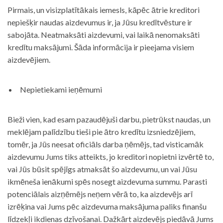
Pirmais, un visizplatītākais iemesls, kāpēc ātrie kreditori
nepiešķir naudas aizdevumus ir, ja Jūsu kredītvēsture ir
sabojāta. Neatmaksāti aizdevumi, vai laikā nenomaksāti
kredītu maksājumi. Šāda informācija ir pieejama visiem
aizdevējiem.
Nepietiekami ieņēmumi
Bieži vien, kad esam pazaudējuši darbu, pietrūkst naudas, un
meklējam palīdzību tieši pie ātro kredītu izsniedzējiem,
tomēr, ja Jūs neesat oficiāls darba ņēmējs, tad visticamāk
aizdevumu Jums tiks atteikts, jo kreditori nopietni izvērtē to,
vai Jūs būsit spējīgs atmaksāt šo aizdevumu, un vai Jūsu
ikmēneša ienākumi spēs nosegt aizdevuma summu. Parasti
potenciālais aizņēmējs neņem vērā to, ka aizdevējs arī
izrēķina vai Jums pēc aizdevuma maksājuma paliks finanšu
līdzekļi ikdienas dzīvošanai. Dažkārt aizdevējs piedāvā Jums